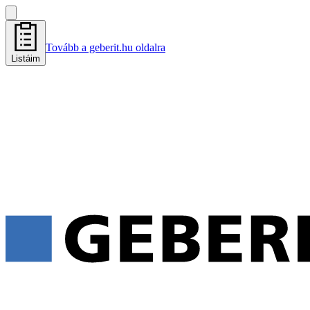
Tovább a geberit.hu oldalra
Listáim