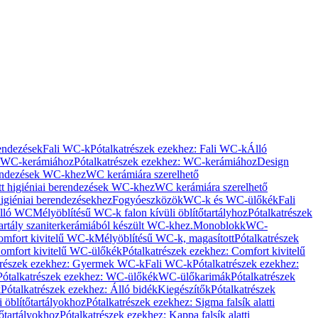
rendezések
Fali WC-k
Pótalkatrészek ezekhez: Fali WC-k
Álló
WC-kerámiához
Pótalkatrészek ezekhez: WC-kerámiához
Design
rendezések WC-khez
WC kerámiára szerelhető
t higiéniai berendezések WC-khez
WC kerámiára szerelhető
igiéniai berendezésekhez
Fogyóeszközök
WC-k és WC-ülőkék
Fali
Álló WC
Mélyöblítésű WC-k falon kívüli öblítőtartályhoz
Pótalkatrészek
tartály szaniterkerámiából készült WC-khez.
Monoblokk
WC-
omfort kivitelű WC-k
Mélyöblítésű WC-k, magasított
Pótalkatrészek
omfort kivitelű WC-ülőkék
Pótalkatrészek ezekhez: Comfort kivitelű
trészek ezekhez: Gyermek WC-k
Fali WC-k
Pótalkatrészek ezekhez:
Pótalkatrészek ezekhez: WC-ülőkék
WC-ülőkarimák
Pótalkatrészek
k
Pótalkatrészek ezekhez: Álló bidék
Kiegészítők
Pótalkatrészek
i öblítőtartályokhoz
Pótalkatrészek ezekhez: Sigma falsík alatti
tőtartályokhoz
Pótalkatrészek ezekhez: Kappa falsík alatti