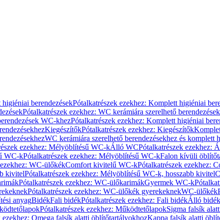
 higiéniai berendezések
Pótalkatrészek ezekhez: Komplett higiéniai be
dezések
Pótalkatrészek ezekhez: WC kerámiára szerelhető berendezések
 berendezések WC-khez
Pótalkatrészek ezekhez: Komplett higiéniai be
erendezésekhez
Kiegészítők
Pótalkatrészek ezekhez: Kiegészítők
Komplet
erendezésekhez
WC kerámiára szerelhető berendezésekhez és komplett h
részek ezekhez: Mélyöblítésű WC-k
Álló WC
Pótalkatrészek ezekhez: 
sű WC-k
Pótalkatrészek ezekhez: Mélyöblítésű WC-k
Falon kívüli öblítő
k ezekhez: WC-ülőkék
Comfort kivitelű WC-k
Pótalkatrészek ezekhez: C
 kivitel
Pótalkatrészek ezekhez: Mélyöblítésű WC-k, hosszabb kivitel
C
rimák
Pótalkatrészek ezekhez: WC-ülőkarimák
Gyermek WC-k
Pótalka
rekeknek
Pótalkatrészek ezekhez: WC-ülőkék gyerekeknek
WC-ülőkék
tési anyag
Bidék
Fali bidék
Pótalkatrészek ezekhez: Fali bidék
Álló bidé
ödtetőlapok
Pótalkatrészek ezekhez: Működtetőlapok
Sigma falsík alatt
 ezekhez: Omega falsík alatti öblítőtartályokhoz
Kappa falsík alatti öblí