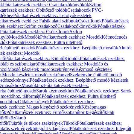
ök
Pótalkatrészek ezekhez: Csatlakozókönyökök
Szifon
katrészek ezekhez: Öblítőcső toldók
Csatlakozók PVC-
ldékhez
Pótalkatrészek ezekhez: Lefolyókészletek
alkatrészek ezekhez: Falsík alatti szifonok
Csőszifonok
Pótalkatrészek
zek ezekhez: Szifon csatlakozó
Csatlakozókönyökök
Pótalkatrészek
Pótalkatrészek ezekhez: Csőszifonok
Szifon
gyló
Mosdók
Mosdók
Pótalkatrészek ezekhez: Mosdók
Kétmedencés
osdók
Pótalkatrészek ezekhez: Pultra ültethető
Beépíthető mosdók
Pótalkatrészek ezekhez: Beépíthető mosdók
Alulról
szek ezekhez: Mosdók
ntő
Pótalkatrészek ezekhez: Kiöntő
Kiöntők
Pótalkatrészek ezekhez:
láb és szifontakaró
Pótalkatrészek ezekhez: Mosdóláb és
nzol
Mosdó készletek mosdószekrénnyel
Kézmosó készletek
z: Mosdó készletek mosdószekrénnyel
Szekrénybe építhető mosdó
osdószekrénnyel
Pótalkatrészek ezekhez: Beépíthető mosdó készletek
Kézmosókhoz
Mosdókhoz
Pótalkatrészek ezekhez:
orba építhető mosdó
Sarok kézmosókhoz
Pótalkatrészek ezekhez: Sarok
ő mosdóhoz, tálformájú
Pótalkatrészek ezekhez: Pultra ültethető
 mosdóhoz
Oldalszekrények
Pótalkatrészek ezekhez:
észek ezekhez: Magas kiegészítő szekrények
Középmagas
ítők
Pótalkatrészek ezekhez: Fürdőszobabútor-kiegészítők
Fali
törölközőtartó
zítők
Tükrök és tükrös szekrények
Tükrök
Pótalkatrészek ezekhez:
Tükrös szekrények
Integrált világítással
Pótalkatrészek ezekhez: Integrált
ugaszoló aljzatok
Szerelvények
Mosdócsaptelep
Pótalkatrészek