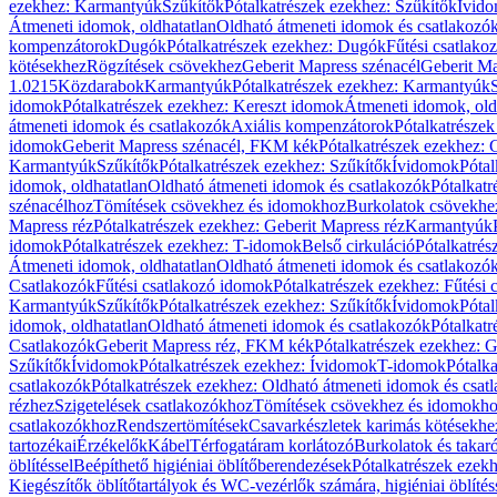
ezekhez: Karmantyúk
Szűkítők
Pótalkatrészek ezekhez: Szűkítők
Ívid
Átmeneti idomok, oldhatatlan
Oldható átmeneti idomok és csatlakozó
kompenzátorok
Dugók
Pótalkatrészek ezekhez: Dugók
Fűtési csatlako
kötésekhez
Rögzítések csövekhez
Geberit Mapress szénacél
Geberit Ma
1.0215
Közdarabok
Karmantyúk
Pótalkatrészek ezekhez: Karmantyúk
idomok
Pótalkatrészek ezekhez: Kereszt idomok
Átmeneti idomok, old
átmeneti idomok és csatlakozók
Axiális kompenzátorok
Pótalkatrésze
idomok
Geberit Mapress szénacél, FKM kék
Pótalkatrészek ezekhez:
Karmantyúk
Szűkítők
Pótalkatrészek ezekhez: Szűkítők
Ívidomok
Pótal
idomok, oldhatatlan
Oldható átmeneti idomok és csatlakozók
Pótalkatr
szénacélhoz
Tömítések csövekhez és idomokhoz
Burkolatok csövekhe
Mapress réz
Pótalkatrészek ezekhez: Geberit Mapress réz
Karmantyúk
idomok
Pótalkatrészek ezekhez: T-idomok
Belső cirkuláció
Pótalkatrés
Átmeneti idomok, oldhatatlan
Oldható átmeneti idomok és csatlakozó
Csatlakozók
Fűtési csatlakozó idomok
Pótalkatrészek ezekhez: Fűtési
Karmantyúk
Szűkítők
Pótalkatrészek ezekhez: Szűkítők
Ívidomok
Pótal
idomok, oldhatatlan
Oldható átmeneti idomok és csatlakozók
Pótalkatr
Csatlakozók
Geberit Mapress réz, FKM kék
Pótalkatrészek ezekhez: 
Szűkítők
Ívidomok
Pótalkatrészek ezekhez: Ívidomok
T-idomok
Pótalk
csatlakozók
Pótalkatrészek ezekhez: Oldható átmeneti idomok és csat
rézhez
Szigetelések csatlakozókhoz
Tömítések csövekhez és idomokh
csatlakozókhoz
Rendszertömítések
Csavarkészletek karimás kötésekhe
tartozékai
Érzékelők
Kábel
Térfogatáram korlátozó
Burkolatok és takar
öblítéssel
Beépíthető higiéniai öblítőberendezések
Pótalkatrészek ezekh
Kiegészítők öblítőtartályok és WC-vezérlők számára, higiéniai öblítés