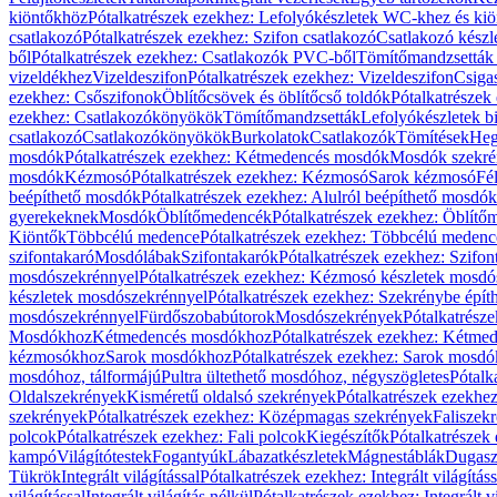
kiöntőkhöz
Pótalkatrészek ezekhez: Lefolyókészletek WC-khez és ki
csatlakozó
Pótalkatrészek ezekhez: Szifon csatlakozó
Csatlakozó készl
ből
Pótalkatrészek ezekhez: Csatlakozók PVC-ből
Tömítőmandzsetták
vizeldékhez
Vizeldeszifon
Pótalkatrészek ezekhez: Vizeldeszifon
Csiga
ezekhez: Csőszifonok
Öblítőcsövek és öblítőcső toldók
Pótalkatrészek
ezekhez: Csatlakozókönyökök
Tömítőmandzsetták
Lefolyókészletek b
csatlakozó
Csatlakozókönyökök
Burkolatok
Csatlakozók
Tömítések
Heg
mosdók
Pótalkatrészek ezekhez: Kétmedencés mosdók
Mosdók szekré
mosdók
Kézmosó
Pótalkatrészek ezekhez: Kézmosó
Sarok kézmosó
Fé
beépíthető mosdók
Pótalkatrészek ezekhez: Alulról beépíthető mosdók
gyerekeknek
Mosdók
Öblítőmedencék
Pótalkatrészek ezekhez: Öblít
Kiöntők
Többcélú medence
Pótalkatrészek ezekhez: Többcélú medenc
szifontakaró
Mosdólábak
Szifontakarók
Pótalkatrészek ezekhez: Szifon
mosdószekrénnyel
Pótalkatrészek ezekhez: Kézmosó készletek mosdó
készletek mosdószekrénnyel
Pótalkatrészek ezekhez: Szekrénybe épí
mosdószekrénnyel
Fürdőszobabútorok
Mosdószekrények
Pótalkatrész
Mosdókhoz
Kétmedencés mosdókhoz
Pótalkatrészek ezekhez: Kétm
kézmosókhoz
Sarok mosdókhoz
Pótalkatrészek ezekhez: Sarok mosd
mosdóhoz, tálformájú
Pultra ültethető mosdóhoz, négyszögletes
Pótalk
Oldalszekrények
Kisméretű oldalsó szekrények
Pótalkatrészek ezekhe
szekrények
Pótalkatrészek ezekhez: Középmagas szekrények
Faliszek
polcok
Pótalkatrészek ezekhez: Fali polcok
Kiegészítők
Pótalkatrészek
kampó
Világítótestek
Fogantyúk
Lábazatkészletek
Mágnestáblák
Dugasz
Tükrök
Integrált világítással
Pótalkatrészek ezekhez: Integrált világításs
világítással
Integrált világítás nélkül
Pótalkatrészek ezekhez: Integrált vi