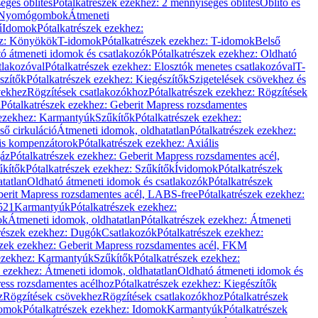
éges öblítés
Pótalkatrészek ezekhez: 2 mennyiséges öblítés
Öblítő és
Nyomógombok
Átmeneti
ű
Idomok
Pótalkatrészek ezekhez:
ez: Könyökök
T-idomok
Pótalkatrészek ezekhez: T-idomok
Belső
ó átmeneti idomok és csatlakozók
Pótalkatrészek ezekhez: Oldható
tlakozóval
Pótalkatrészek ezekhez: Elosztók menetes csatlakozóval
T-
szítők
Pótalkatrészek ezekhez: Kiegészítők
Szigetelések csövekhez és
vekhez
Rögzítések csatlakozókhoz
Pótalkatrészek ezekhez: Rögzítések
l
Pótalkatrészek ezekhez: Geberit Mapress rozsdamentes
 ezekhez: Karmantyúk
Szűkítők
Pótalkatrészek ezekhez:
ső cirkuláció
Átmeneti idomok, oldhatatlan
Pótalkatrészek ezekhez:
is kompenzátorok
Pótalkatrészek ezekhez: Axiális
gáz
Pótalkatrészek ezekhez: Geberit Mapress rozsdamentes acél,
űkítők
Pótalkatrészek ezekhez: Szűkítők
Ívidomok
Pótalkatrészek
tatlan
Oldható átmeneti idomok és csatlakozók
Pótalkatrészek
erit Mapress rozsdamentes acél, LABS-free
Pótalkatrészek ezekhez:
521
Karmantyúk
Pótalkatrészek ezekhez:
ok
Átmeneti idomok, oldhatatlan
Pótalkatrészek ezekhez: Átmeneti
részek ezekhez: Dugók
Csatlakozók
Pótalkatrészek ezekhez:
szek ezekhez: Geberit Mapress rozsdamentes acél, FKM
 ezekhez: Karmantyúk
Szűkítők
Pótalkatrészek ezekhez:
k ezekhez: Átmeneti idomok, oldhatatlan
Oldható átmeneti idomok és
ess rozsdamentes acélhoz
Pótalkatrészek ezekhez: Kiegészítők
z
Rögzítések csövekhez
Rögzítések csatlakozókhoz
Pótalkatrészek
omok
Pótalkatrészek ezekhez: Idomok
Karmantyúk
Pótalkatrészek