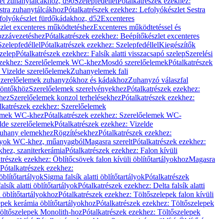
let zuhanytálcákhoz, d90
Szelepfedéllel
Pótalkatrészek ezekhez:
stra zuhanytálcákhoz
Pótalkatrészek ezekhez: Lefolyókészlet Sestra
efolyókészlet fürdőkádakhoz, d52
Excenteres
szlet excenteres működtetéshez
Excenteres működtetéssel és
ozzávezetéshez
Pótalkatrészek ezekhez: Beépítőkészlet excenteres
Szelepfedéllel
Pótalkatrészek ezekhez: Szelepfedéllel
Kiegészítők
szelep
Pótalkatrészek ezekhez: Falsík alatti visszacsapó szelep
Szerelési
ezekhez: Szerelőelemek WC-khez
Mosdó szerelőelemek
Pótalkatrészek
 Vizelde szerelőelemek
Zuhanyelemek fali
 Szerelőelemek zuhanyzókhoz és kádakhoz
Zuhanyzó válaszfal
iöntőkhöz
Szerelőelemek szerelvényekhez
Pótalkatrészek ezekhez:
hez
Szerelőelemek konzol terhelésekhez
Pótalkatrészek ezekhez:
lkatrészek ezekhez: Szerelőelemek
lemek WC-khez
Pótalkatrészek ezekhez: Szerelőelemek WC-
lde szerelőelemek
Pótalkatrészek ezekhez: Vizelde
uhany elemekhez
Rögzítésekhez
Pótalkatrészek ezekhez:
rtályok WC-khez, műanyagból
Magasra szerelt
Pótalkatrészek ezekhez:
khez, szaniterkerámia
Pótalkatrészek ezekhez: Falon kívüli
trészek ezekhez: Öblítőcsövek falon kívüli öblítőtartályokhoz
Magasra
Pótalkatrészek ezekhez:
 öblítőtartályok
Sigma falsík alatti öblítőtartályok
Pótalkatrészek
alsík alatti öblítőtartályok
Pótalkatrészek ezekhez: Delta falsík alatti
 öblítőtartályokhoz
Pótalkatrészek ezekhez: Töltőszelepek falon kívüli
epek kerámia öblítőtartályokhoz
Pótalkatrészek ezekhez: Töltőszelepek
öltőszelepek Monolith-hoz
Pótalkatrészek ezekhez: Töltőszelepek