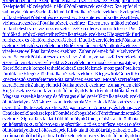
Szelepfedél nélkül
Szelepfedél
Pótalkatrészek ezekhez: Szelepfedél
Lef
Szelepfedéllel
Szelepfedél nélkül
Pótalkatrészek ezekhez: Szelepfedél 
zuhanytálcákhoz
Szelepfedél nélkül
Pótalkatrészek ezekhez: Szelepfed
működtetéssel
Pótalkatrészek ezekhez: Excenteres működtetéssel
Beépí
vízhozzávezetéssel
Pótalkatrészek ezekhez: Excenteres működtetéssel 
működtetéshez és vízhozzávezetéshez
Excenteres működtetéssel Push
fürdőkád lefolyókészleteihez
Pótalkatrészek ezekhez: Kiegészítők fürd
rendszerek és öblítőrendszerek
Geberit Duofix
Szerelőelemek
Pótalkat
ezekhez: Mosdó szerelőelemek
Bidé szerelőelemek
Pótalkatrészek eze
vízelvezetővel
Pótalkatrészek ezekhez: Zuhanyelemek fali vízelvezető
szerelőelemek
Pótalkatrészek ezekhez: Zuhanyzó válaszfal szerelőele
Szerelőelemek szerelvényekhez
Szerelőelemek mosó- és mosogatógé
Szerelőelemek konzol terhelésekhez
Szerelőelemek mosogató
Pótalkat
tárolókhoz
Kiegészítők
Pótalkatrészek ezekhez: Kiegészítők
Geberit K
khez
Mosdó szerelőelemek
Pótalkatrészek ezekhez: Mosdó szerelőele
szerelőelemek
Zuhanyelemek
Pótalkatrészek ezekhez: Zuhanyelemek
K
Rögzítésekhez
Falon kívüli öblítőtartályok
Falon kívüli öblítőtartály
Magasra szerelt
Alacsony és félmagas elhelyezésű
Pótalkatrészek ezek
öblítőtartályok WC-khez, szaniterkerámia
Monoblokk
Pótalkatrészek 
szerelt
Pótalkatrészek ezekhez: Magasra szerelt
Alacsony és félmagas e
Csatlakozók
Sarokszelepek
Tömítések
Rögzítések
Tömítőmandzsetták
S
ezekhez: Sigma falsík alatti öblítőtartályok
Omega falsík alatti öblítőta
öblítőtartályok
Öblítőcsövek
Kiegészítők
Töltő és öblítőszelepek
Töltős
öblítőtartályokhoz
Töltőszelepek falsík alatti öblítőtartályokhoz
Pótalka
kerámia öblítőtartályokhoz
Töltőszelepek univerzális öblítőtartályokho