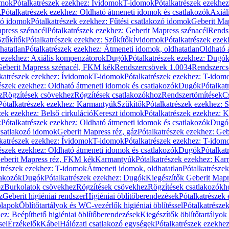
omok
Pótalkatrészek ezekhez: Ívidomok
T-idomok
Pótalkatrészek ezekhe
k
Pótalkatrészek ezekhez: Oldható átmeneti idomok és csatlakozók
Axiál
zó idomok
Pótalkatrészek ezekhez: Fűtési csatlakozó idomok
Geberit Map
press szénacél
Pótalkatrészek ezekhez: Geberit Mapress szénacél
Rends
Szűkítők
Pótalkatrészek ezekhez: Szűkítők
Ívidomok
Pótalkatrészek eze
hatatlan
Pótalkatrészek ezekhez: Átmeneti idomok, oldhatatlan
Oldható 
k ezekhez: Axiális kompenzátorok
Dugók
Pótalkatrészek ezekhez: Dugó
 Geberit Mapress szénacél, FKM kék
Rendszercsövek 1.0034
Rendszercs
katrészek ezekhez: Ívidomok
T-idomok
Pótalkatrészek ezekhez: T-idom
észek ezekhez: Oldható átmeneti idomok és csatlakozók
Dugók
Pótalkat
z
Rögzítések csövekhez
Rögzítések csatlakozókhoz
Rendszertömítések
C
Pótalkatrészek ezekhez: Karmantyúk
Szűkítők
Pótalkatrészek ezekhez: 
zek ezekhez: Belső cirkuláció
Kereszt idomok
Pótalkatrészek ezekhez: 
k
Pótalkatrészek ezekhez: Oldható átmeneti idomok és csatlakozók
Dugó
 csatlakozó idomok
Geberit Mapress réz, gáz
Pótalkatrészek ezekhez: Geb
katrészek ezekhez: Ívidomok
T-idomok
Pótalkatrészek ezekhez: T-idom
észek ezekhez: Oldható átmeneti idomok és csatlakozók
Dugók
Pótalkat
Geberit Mapress réz, FKM kék
Karmantyúk
Pótalkatrészek ezekhez: Ka
atrészek ezekhez: T-idomok
Átmeneti idomok, oldhatatlan
Pótalkatrésze
lakozók
Dugók
Pótalkatrészek ezekhez: Dugók
Kiegészítők Geberit Mapr
oz
Burkolatok csövekhez
Rögzítések csövekhez
Rögzítések csatlakozókh
z
Geberit higiéniai rendszer
Higiéniai öblítőberendezések
Pótalkatrészek 
ólapok
Öblítőtartályok és WC-vezérlők higiéniai öblítéssel
Pótalkatrésze
ez: Beépíthető higiéniai öblítőberendezések
Kiegészítők öblítőtartályok
sel
Érzékelők
Kábel
Hálózati csatlakozó egységek
Pótalkatrészek ezekhez