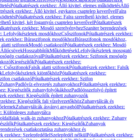
dtetés
Pótalkatrészek ezekhez: Álló kivitel, elemes működtetés
Álló
trészek ezekhez: Álló kivitel, egykaros csaptelep keverővel
Falra
ködtetés
Pótalkatrészek ezekhez: Falra szerelhető kivitel, elemes
elhető kivitel, két fogantyús csaptelep keverővel
Pótalkatrészek
alkatrészek ezekhez: Mosdó szerelvényhez
Szaniter berendezések
z: Lefolyókészletek mosdókhoz
Csőszifonok
Pótalkatrészek ezekhez:
zek ezekhez: Búraszifonok mosdókhoz
Búraszifonok mosdókhoz,
alatti szifonok
Mosdó csatlakozó
Pótalkatrészek ezekhez: Mosdó
k
Állócsövek
Hosszabbítók
Működtetések
Lefolyókészletek mosogató
osógép csatlakozóval
Pótalkatrészek ezekhez: Szifonok mosógép
lakozó
Kiegészítők
Pótalkatrészek ezekhez:
z: Csőszifonok
Falsík alatti szifonok
Pótalkatrészek ezekhez: Falsík
ők
Lefolyókészletek kiöntőkhöz
Pótalkatrészek ezekhez:
zifon csatlakozó
Pótalkatrészek ezekhez: Szifon
Zuhany
Padlóvíz-elvezetés zuhanyokhoz
Pótalkatrészek ezekhez:
hez: Kiegészítők zuhanyfolyókákhoz
Padlóösszefolyó épített
szek ezekhez: Kiegészítők épített zuhanyozók
ezekhez: Kiegészítők fali vízelvezetőkhöz
Zuhanytálcák és
lőelemek
Zuhanytálcák ásványi anyagból
Pótalkatrészek ezekhez:
z: Különleges zuhanytálca
oldalfalak walk-in zuhanyokhoz
Pótalkatrészek ezekhez: Zuhany
észítők
Pótalkatrészek ezekhez: Kiegészítők
Zuhanyok
erendezések csatlakoztatása zuhanyokhoz és
ek ezekhez: Szelepfedéllel
Szelepfedél nélkül
Pótalkatrészek ezekhez: