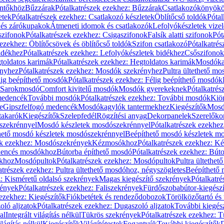
öntőkhöz
Bűzzárak
Pótalkatrészek ezekhez: Bűzzárak
Csatlakozókönyök
etek
Pótalkatrészek ezekhez: Csatlakozó készletek
Öblítőcső toldók
Pótal
 és zárókupakok
Átmeneti idomok és csatlakozók
Lefolyókészletek vize
szifonok
Pótalkatrészek ezekhez: Csigaszifonok
Falsík alatti szifonok
Pót
 ezekhez: Öblítőcsövek és öblítőcső toldók
Szifon csatlakozó
Pótalkatrés
idékhez
Pótalkatrészek ezekhez: Lefolyókészletek bidékhez
Csőszifonok
toldatos karimák
Pótalkatrészek ezekhez: Hegtoldatos karimák
Mosdóka
nyhez
Pótalkatrészek ezekhez: Mosdók szekrényhez
Pultra ültethető m
lig beépíthető mosdók
Pótalkatrészek ezekhez: Félig beépíthető mosdók
Sarokmosdó
Comfort kivitelű mosdók
Mosdók gyerekeknek
Pótalkatré
őmedencék
További mosdók
Pótalkatrészek ezekhez: További mosdók
Kiö
e
Gipszfelfogó medencék
Mosdókagylók tantermekhez
Kiegészítők
Mosdó
takarók
Kiegészítők
Szelepfedél
Rögzítési anyag
Dekorpanelek
Szerelőko
szekrénnyel
Mosdó készletek mosdószekrénnyel
Pótalkatrészek ezekhe
thető mosdó készletek mosdószekrénnyel
Beépíthető mosdó készletek m
ek ezekhez: Mosdószekrények
Kézmosókhoz
Pótalkatrészek ezekhez: 
edencés mosdókhoz
Bútorba építhető mosdó
Pótalkatrészek ezekhez: Bút
ókhoz
Mosdópultok
Pótalkatrészek ezekhez: Mosdópultok
Pultra ültethet
atrészek ezekhez: Pultra ültethető mosdóhoz, négyszögletes
Beépíthető
z: Kisméretű oldalsó szekrények
Magas kiegészítő szekrények
Pótalkatr
rények
Pótalkatrészek ezekhez: Faliszekrények
Fürdőszobabútor-kiegész
 ezekhez: Kiegészítők
Fiókbetétek és rendeződobozok
Törölközőtartó és 
oló aljzatok
Pótalkatrészek ezekhez: Dugaszoló aljzatok
További kiegés
al
Integrált világítás nélkül
Tükrös szekrények
Pótalkatrészek ezekhez: 
lágítás nélkül
Kiegészítők
Világítótestek
Fogantyúk
További kiegészítők
D