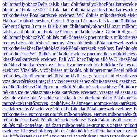
öblítőtartályokhoz
Delta falsík alatti öblítőtartályokhoz
Pótalkatrészek e
öblítőtartályokhoz
300T falsík alatti öblítőtartályokhoz
Pótalkatrészek e
működtetéssel
Pótalkatrészek ezekhez: WC öblítés működtetések elekt
Hálózati működtetéshez, Geberit Sigma 12 cm-es falsík alatti öblítőta
Geberit Sigma 8 cm-es falsík alatti öblítőtartályokhoz
Hálózati működte
falsík alatti öblítőtartályokhoz
Elemes működtetéshez, Geberit Sigma 12 
öblítőtartályokhoz
WC öblítés működtetések pneumatikus működtetéss
mennyiséges öblítéshez
1 mennyiséges öblítéshez
Pótalkatrészek ezekh
működtetésekhez
Beépítőkészletek
Pótalkatrészek ezekhez: Beépítőkés
működtetéssel
WC öblítés működtetésekhez pneumatikus működtetéss
khez
Pótalkatrészek ezekhez: Fali WC-khez
Talpon álló WC-khez
Póta
bidékhez
Pótalkatrészek ezekhez: Szanitermodulok bidékhez
Fali és t
ezekhez: Vizeldék, vízöblítéses működés, öblítőperemmel
Fedél nélkü
működés, öblítőperem nélkül
Falon kívüli vagy falsík alatti vizeldevez
vizeldevezérléssel
Integrált vizeldevezérléshez
Pótalkatrészek ezekhez: 
fedéllel/fedélhez
Öblítőperem nélkül
Pótalkatrészek ezekhez: Öblítőpe
nélkül
Vizelde válaszfalak
Pótalkatrészek ezekhez: Vizelde válaszfalak
vizelde válaszfalak
Vizelde válaszfalak szaniterkerámiából
Pótalkatrés
tartozékok
Öblítőcsövek, öblítőívek és átmeneti idomok
Pótalkatrészek
csatlakoztatása
Vizeldevezérlések
Falsík alatt
Pótalkatrészek ezekhez: Fa
működtetés
Elektronikus öblítés működtetéssel, elemes működtetés
Pót
működtetéssel
Basic
Pótalkatrészek ezekhez: Basic
Falon kívüli szerelé
öblítés működtetéssel, hálózati működtetés
Elektronikus öblítés működ
ezekhez: Kiegészítők
Beépítő- és átalakító készlet
Pótalkatrészek ezekhe
Felújítókészletek
Takarólapok
Integrált vezérlések
Egyéb tartozékok
Kez