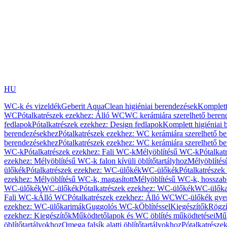
HU
WC-k és vizeldék
Geberit AquaClean higiéniai berendezések
Komplett
WC
Pótalkatrészek ezekhez: Álló WC
WC kerámiára szerelhető beren
fedlapok
Pótalkatrészek ezekhez: Design fedlapok
Komplett higiéniai
berendezésekhez
Pótalkatrészek ezekhez: WC kerámiára szerelhető b
berendezésekhez
Pótalkatrészek ezekhez: WC kerámiára szerelhető b
WC-k
Pótalkatrészek ezekhez: Fali WC-k
Mélyöblítésű WC-k
Pótalkat
ezekhez: Mélyöblítésű WC-k falon kívüli öblítőtartályhoz
Mélyöblíté
ülőkék
Pótalkatrészek ezekhez: WC-ülőkék
WC-ülőkék
Pótalkatrésze
ezekhez: Mélyöblítésű WC-k, magasított
Mélyöblítésű WC-k, hosszabb
WC-ülőkék
WC-ülőkék
Pótalkatrészek ezekhez: WC-ülőkék
WC-ülőka
Fali WC-k
Álló WC
Pótalkatrészek ezekhez: Álló WC
WC-ülőkék gye
ezekhez: WC-ülőkarimák
Guggolós WC-k
Öblítéssel
Kiegészítők
Rögzí
ezekhez: Kiegészítők
Működtetőlapok és WC öblítés működtetései
Műk
öblítőtartályokhoz
Omega falsík alatti öblítőtartályokhoz
Pótalkatrészek