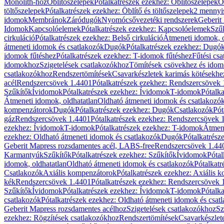
Monolith-hoz
Öblítőszelepek
Pótalkatrészek ezekhez: Öblítőszelepek
Ö
töltőszelepek
Pótalkatrészek ezekhez: Öblítő és töltőszelepek
2 mennyis
idomok
Membránok
Záródugók
Nyomócsővezetéki rendszerek
Geberit
Idomok
Kapcsolóelemek
Pótalkatrészek ezekhez: Kapcsolóelemek
Szű
cirkuláció
Pótalkatrészek ezekhez: Belső cirkuláció
Átmeneti idomok, o
átmeneti idomok és csatlakozók
Dugók
Pótalkatrészek ezekhez: Dugó
idomok fűtéshez
Pótalkatrészek ezekhez: T-idomok fűtéshez
Fűtési cs
idomokhoz
Szigetelések csatlakozókhoz
Tömítések csövekhez és ido
csatlakozókhoz
Rendszertömítések
Csavarkészletek karimás kötésekhe
acél
Rendszercsövek 1.4401
Pótalkatrészek ezekhez: Rendszercsövek
Szűkítők
Ívidomok
Pótalkatrészek ezekhez: Ívidomok
T-idomok
Pótalk
Átmeneti idomok, oldhatatlan
Oldható átmeneti idomok és csatlakozó
kompenzátorok
Dugók
Pótalkatrészek ezekhez: Dugók
Csatlakozók
Pót
gáz
Rendszercsövek 1.4401
Pótalkatrészek ezekhez: Rendszercsövek 
ezekhez: Ívidomok
T-idomok
Pótalkatrészek ezekhez: T-idomok
Átmene
ezekhez: Oldható átmeneti idomok és csatlakozók
Dugók
Pótalkatrész
Geberit Mapress rozsdamentes acél, LABS-free
Rendszercsövek 1.44
Karmantyúk
Szűkítők
Pótalkatrészek ezekhez: Szűkítők
Ívidomok
Pótal
idomok, oldhatatlan
Oldható átmeneti idomok és csatlakozók
Pótalkatr
Csatlakozók
Axiális kompenzátorok
Pótalkatrészek ezekhez: Axiális 
kék
Rendszercsövek 1.4401
Pótalkatrészek ezekhez: Rendszercsövek 
Szűkítők
Ívidomok
Pótalkatrészek ezekhez: Ívidomok
T-idomok
Pótalk
csatlakozók
Pótalkatrészek ezekhez: Oldható átmeneti idomok és csat
Geberit Mapress rozsdamentes acélhoz
Szigetelések csatlakozókhoz
Sz
ezekhez: Rögzítések csatlakozókhoz
Rendszertömítések
Csavarkészlet