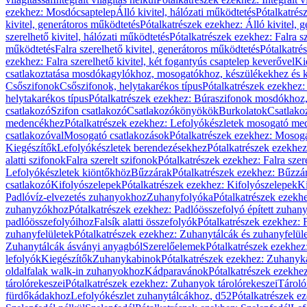
ezekhez: Mosdócsaptelep
Álló kivitel, hálózati működtetés
Pótalkatrés
kivitel, generátoros működtetés
Pótalkatrészek ezekhez: Álló kivitel, 
szerelhető kivitel, hálózati működtetés
Pótalkatrészek ezekhez: Falra sz
működtetés
Falra szerelhető kivitel, generátoros működtetés
Pótalkatré
ezekhez: Falra szerelhető kivitel, két fogantyús csaptelep keverővel
Ki
csatlakoztatása mosdókagylókhoz, mosogatókhoz, készülékekhez és
Csőszifonok
Csőszifonok, helytakarékos típus
Pótalkatrészek ezekhez:
helytakarékos típus
Pótalkatrészek ezekhez: Búraszifonok mosdókhoz, 
csatlakozó
Szifon csatlakozó
Csatlakozókönyökök
Burkolatok
Csatlako
medencékhez
Pótalkatrészek ezekhez: Lefolyókészletek mosogató m
csatlakozóval
Mosogató csatlakozások
Pótalkatrészek ezekhez: Mosoga
Kiegészítők
Lefolyókészletek berendezésekhez
Pótalkatrészek ezekhe
alatti szifonok
Falra szerelt szifonok
Pótalkatrészek ezekhez: Falra szer
Lefolyókészletek kiöntőkhöz
Bűzzárak
Pótalkatrészek ezekhez: Bűzzá
csatlakozó
Kifolyószelepek
Pótalkatrészek ezekhez: Kifolyószelepek
Ki
Padlóvíz-elvezetés zuhanyokhoz
Zuhanyfolyóka
Pótalkatrészek ezekh
zuhanyzókhoz
Pótalkatrészek ezekhez: Padlóösszefolyó épített zuha
padlóösszefolyóihoz
Falsík alatti összefolyók
Pótalkatrészek ezekhez: F
zuhanyfelületek
Pótalkatrészek ezekhez: Zuhanytálcák és zuhanyfelül
Zuhanytálcák ásványi anyagból
Szerelőelemek
Pótalkatrészek ezekhez
lefolyók
Kiegészítők
Zuhanykabinok
Pótalkatrészek ezekhez: Zuhanyk
oldalfalak walk-in zuhanyokhoz
Kádparavánok
Pótalkatrészek ezekh
tárolórekeszei
Pótalkatrészek ezekhez: Zuhanyok tárolórekeszei
Tároló
fürdőkádakhoz
Lefolyókészlet zuhanytálcákhoz, d52
Pótalkatrészek e