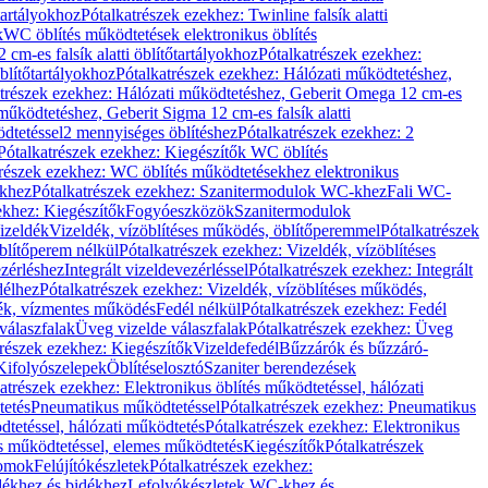
őtartályokhoz
Pótalkatrészek ezekhez: Twinline falsík alatti
k
WC öblítés működtetések elektronikus öblítés
cm-es falsík alatti öblítőtartályokhoz
Pótalkatrészek ezekhez:
blítőtartályokhoz
Pótalkatrészek ezekhez: Hálózati működtetéshez,
atrészek ezekhez: Hálózati működtetéshez, Geberit Omega 12 cm-es
űködtetéshez, Geberit Sigma 12 cm-es falsík alatti
dtetéssel
2 mennyiséges öblítéshez
Pótalkatrészek ezekhez: 2
Pótalkatrészek ezekhez: Kiegészítők WC öblítés
trészek ezekhez: WC öblítés működtetésekhez elektronikus
khez
Pótalkatrészek ezekhez: Szanitermodulok WC-khez
Fali WC-
ekhez: Kiegészítők
Fogyóeszközök
Szanitermodulok
izeldék
Vizeldék, vízöblítéses működés, öblítőperemmel
Pótalkatrészek
blítőperem nélkül
Pótalkatrészek ezekhez: Vizeldék, vízöblítéses
ezérléshez
Integrált vizeldevezérléssel
Pótalkatrészek ezekhez: Integrált
délhez
Pótalkatrészek ezekhez: Vizeldék, vízöblítéses működés,
dék, vízmentes működés
Fedél nélkül
Pótalkatrészek ezekhez: Fedél
válaszfalak
Üveg vizelde válaszfalak
Pótalkatrészek ezekhez: Üveg
trészek ezekhez: Kiegészítők
Vizeldefedél
Bűzzárók és bűzzáró-
Kifolyószelepek
Öblítéselosztó
Szaniter berendezések
atrészek ezekhez: Elektronikus öblítés működtetéssel, hálózati
tetés
Pneumatikus működtetéssel
Pótalkatrészek ezekhez: Pneumatikus
dtetéssel, hálózati működtetés
Pótalkatrészek ezekhez: Elektronikus
és működtetéssel, elemes működtetés
Kiegészítők
Pótalkatrészek
domok
Felújítókészletek
Pótalkatrészek ezekhez:
dékhez és bidékhez
Lefolyókészletek WC-khez és