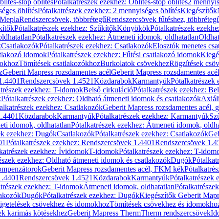
blítés-stop öblítés
Pótalkatrészek ezekhez: Öblítés-stop öblítés
2 mennyis
éges öblítés
Pótalkatrészek ezekhez: 2 mennyiséges öblítés
Kiegészítők
 Mepla
Rendszercsövek, többrétegű
Rendszercsövek fűtéshez, többréteg
kítők
Pótalkatrészek ezekhez: Szűkítők
Könyökök
Pótalkatrészek ezekh
ldhatatlan
Pótalkatrészek ezekhez: Átmeneti idomok, oldhatatlan
Oldhat
k
Csatlakozók
Pótalkatrészek ezekhez: Csatlakozók
Elosztók menetes csa
atlakozó idomok
Pótalkatrészek ezekhez: Fűtési csatlakozó idomok
Kiegé
mokhoz
Tömítések csatlakozókhoz
Burkolatok csövekhez
Rögzítések csö
z
Geberit Mapress rozsdamentes acél
Geberit Mapress rozsdamentes acé
 1.4401
Rendszercsövek 1.4521
Közdarabok
Karmantyúk
Pótalkatrészek
atrészek ezekhez: T-idomok
Belső cirkuláció
Pótalkatrészek ezekhez: Bel
k
Pótalkatrészek ezekhez: Oldható átmeneti idomok és csatlakozók
Axiál
alkatrészek ezekhez: Csatlakozók
Geberit Mapress rozsdamentes acél, 
1.4401
Közdarabok
Karmantyúk
Pótalkatrészek ezekhez: Karmantyúk
Sz
ti idomok, oldhatatlan
Pótalkatrészek ezekhez: Átmeneti idomok, oldha
ek ezekhez: Dugók
Csatlakozók
Pótalkatrészek ezekhez: Csatlakozók
Geb
01
Pótalkatrészek ezekhez: Rendszercsövek 1.4401
Rendszercsövek 1.4
katrészek ezekhez: Ívidomok
T-idomok
Pótalkatrészek ezekhez: T-idom
észek ezekhez: Oldható átmeneti idomok és csatlakozók
Dugók
Pótalkat
kompenzátorok
Geberit Mapress rozsdamentes acél, FKM kék
Pótalkatré
1.4401
Rendszercsövek 1.4521
Közdarabok
Karmantyúk
Pótalkatrészek
atrészek ezekhez: T-idomok
Átmeneti idomok, oldhatatlan
Pótalkatrésze
lakozók
Dugók
Pótalkatrészek ezekhez: Dugók
Kiegészítők Geberit Mapr
igetelések csövekhez és idomokhoz
Tömítések csövekhez és idomokho
ek karimás kötésekhez
Geberit Mapress Therm
Therm rendszercsövek
Id