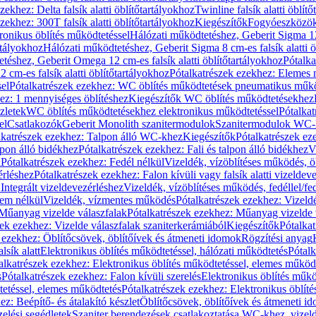
zekhez: Delta falsík alatti öblítőtartályokhoz
Twinline falsík alatti öblít
zekhez: 300T falsík alatti öblítőtartályokhoz
Kiegészítők
Fogyóeszközö
ronikus öblítés működtetéssel
Hálózati működtetéshez, Geberit Sigma 12 
rtályokhoz
Hálózati működtetéshez, Geberit Sigma 8 cm-es falsík alatti ö
téshez, Geberit Omega 12 cm-es falsík alatti öblítőtartályokhoz
Pótalk
cm-es falsík alatti öblítőtartályokhoz
Pótalkatrészek ezekhez: Elemes m
el
Pótalkatrészek ezekhez: WC öblítés működtetések pneumatikus műkö
ez: 1 mennyiséges öblítéshez
Kiegészítők WC öblítés működtetésekhez
zletek
WC öblítés működtetésekhez elektronikus működtetéssel
Pótalka
el
Csatlakozók
Geberit Monolith szanitermodulok
Szanitermodulok WC-
lkatrészek ezekhez: Talpon álló WC-khez
Kiegészítők
Pótalkatrészek ez
alpon álló bidékhez
Pótalkatrészek ezekhez: Fali és talpon álló bidékhez
V
l
Pótalkatrészek ezekhez: Fedél nélkül
Vizeldék, vízöblítéses működés, ö
érléshez
Pótalkatrészek ezekhez: Falon kívüli vagy falsík alatti vizeldev
Integrált vizeldevezérléshez
Vizeldék, vízöblítéses működés, fedéllel/fe
rem nélkül
Vizeldék, vízmentes működés
Pótalkatrészek ezekhez: Vizel
Műanyag vizelde válaszfalak
Pótalkatrészek ezekhez: Műanyag vizelde 
zek ezekhez: Vizelde válaszfalak szaniterkerámiából
Kiegészítők
Pótalka
 ezekhez: Öblítőcsövek, öblítőívek és átmeneti idomok
Rögzítési anyag
lsík alatt
Elektronikus öblítés működtetéssel, hálózati működtetés
Pótalk
alkatrészek ezekhez: Elektronikus öblítés működtetéssel, elemes működ
s
Pótalkatrészek ezekhez: Falon kívüli szerelés
Elektronikus öblítés műkö
tetéssel, elemes működtetés
Pótalkatrészek ezekhez: Elektronikus öblít
z: Beépítő- és átalakító készlet
Öblítőcsövek, öblítőívek és átmeneti i
elési segédletek
Szaniter berendezések csatlakoztatása WC-khez, vizel