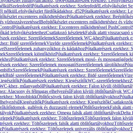
olyókészlet zuhanytálcákhoz, d90
Pótalkatrészek ezekhez: Lefolyókész
nélkül
Szelepfedél
Pótalkatrészek ezekhez: Szelepfedél
Lefolyókészlet Se
él nélkül
Lefolyókészlet fürdőkádakhoz, d52
Pótalkatrészek ezekhez: L
tőkészlet excenteres működtetéshez
Pótalkatrészek ezekhez: Beépítőké
és vízhozzávezetéssel
Beépítőkészlet excenteres működtetéshez és vízh
Control
Pótalkatrészek ezekhez: Excenteres működtetéssel PushControl
őkád lefolyókészleteihez
Csatlakozó készletek
Falsík alatti visszacsapó 
részek ezekhez: Szerelőelemek
Szerelőelemek WC-khez
Pótalkatrészek 
khez: Bidé szerelőelemek
Vizelde szerelőelemek
Pótalkatrészek ezekhez:
vel
Szerelőelemek zuhanyzókhoz és kádakhoz
Pótalkatrészek ezekhez:
mek
Szerelőelemek kiöntőkhöz
Pótalkatrészek ezekhez: Szerelőelemek k
pekhez
Pótalkatrészek ezekhez: Szerelőelemek mosó- és mosogatógépek
részek ezekhez: Szerelőelemek mosogató
Szerelőelemek tárolókhoz
Póta
ombifix
Szerelőelemek
Pótalkatrészek ezekhez: Szerelőelemek
Szerelőe
mek
Bidé szerelőelemek
Pótalkatrészek ezekhez: Bidé szerelőelemek
Vize
iegészítők
Pótalkatrészek ezekhez: Kiegészítők
WC-szerelőelemekhez
Z
ok WC-khez, műanyagból
Pótalkatrészek ezekhez: Falon kívüli öblítőta
hez: Alacsony és félmagas elhelyezésű
Falon kívüli öblítőtartályok WC-
ezekhez: Monoblokk
Öblítőcsövek falon kívüli öblítőtartályokhoz
Pótalka
lhelyezésű
Kiegészítők
Pótalkatrészek ezekhez: Kiegészítők
Csatlakozók
zűkítőidomok, gallérok és duzzasztó elemek
Öblítőszelepek
Falsík alatti
rtályok
Pótalkatrészek ezekhez: Omega falsík alatti öblítőtartályok
Delta f
zelepek
Pótalkatrészek ezekhez: Töltőszelepek
Töltőszelepek falon kívüli
trészek ezekhez: Töltőszelepek falsík alatti öblítőtartályokhoz
Töltőszel
z
Pótalkatrészek ezekhez: Töltőszelepek univerzális öblítőtartályokhoz
T