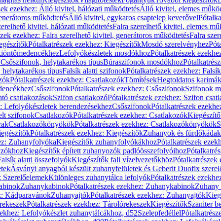
zek ezekhez: Álló kivitel, hálózati működtetés
Álló kivitel, elemes műkö
generátoros működtetés
Álló kivitel, egykaros csaptelep keverővel
Pótalka
erelhető kivitel, hálózati működtetés
Falra szerelhető kivitel, elemes mű
szek ezekhez: Falra szerelhető kivitel, generátoros működtetés
Falra szer
egészítők
Pótalkatrészek ezekhez: Kiegészítők
Mosdó szerelvényhez
Pót
 kiöntőmedencékhez
Lefolyókészletek mosdókhoz
Pótalkatrészek ezekhe
 Csőszifonok, helytakarékos típus
Búraszifonok mosdókhoz
Pótalkatrés
helytakarékos típus
Falsík alatti szifonok
Pótalkatrészek ezekhez: Falsík 
zók
Pótalkatrészek ezekhez: Csatlakozók
Tömítések
Hegtoldatos karimá
edencékhez
Csőszifonok
Pótalkatrészek ezekhez: Csőszifonok
Szifonok m
tó csatlakozások
Szifon csatlakozó
Pótalkatrészek ezekhez: Szifon csat
z: Lefolyókészletek berendezésekhez
Csőszifonok
Pótalkatrészek ezekhe
elt szifonok
Csatlakozók
Pótalkatrészek ezekhez: Csatlakozók
Kiegészít
rak
Csatlakozókönyökök
Pótalkatrészek ezekhez: Csatlakozókönyökök
S
egészítők
Pótalkatrészek ezekhez: Kiegészítők
Zuhanyok és fürdőkádak
ez: Zuhanyfolyóka
Kiegészítők zuhanyfolyókákhoz
Pótalkatrészek ezek
nyzókhoz
Kiegészítők épített zuhanyozók padlóösszefolyóihoz
Pótalkatré
alsík alatti összefolyók
Kiegészítők fali vízelvezetőkhöz
Pótalkatrészek 
etek
Ásványi anyagból készült zuhanyfelületek és Geberit Duofix szere
: Szerelőelemek
Különleges zuhanytálca lefolyók
Pótalkatrészek ezekhe
abinok
Zuhanykabinok
Pótalkatrészek ezekhez: Zuhanykabinok
Zuhany 
ez: Kádparavánok
Zuhanyajtók
Pótalkatrészek ezekhez: Zuhanyajtók
Kieg
rekeszek
Pótalkatrészek ezekhez: Tárolórekeszek
Kiegészítők
Szaniter b
zekhez: Lefolyókészlet zuhanytálcákhoz, d52
Szelepfedéllel
Pótalkatrész