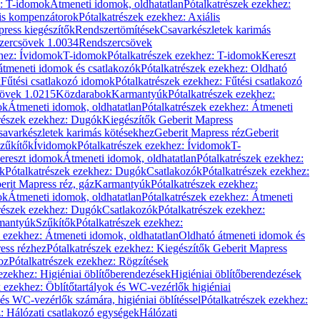
z: T-idomok
Átmeneti idomok, oldhatatlan
Pótalkatrészek ezekhez:
is kompenzátorok
Pótalkatrészek ezekhez: Axiális
ress kiegészítők
Rendszertömítések
Csavarkészletek karimás
zercsövek 1.0034
Rendszercsövek
khez: Ívidomok
T-idomok
Pótalkatrészek ezekhez: T-idomok
Kereszt
átmeneti idomok és csatlakozók
Pótalkatrészek ezekhez: Oldható
k
Fűtési csatlakozó idomok
Pótalkatrészek ezekhez: Fűtési csatlakozó
övek 1.0215
Közdarabok
Karmantyúk
Pótalkatrészek ezekhez:
ok
Átmeneti idomok, oldhatatlan
Pótalkatrészek ezekhez: Átmeneti
részek ezekhez: Dugók
Kiegészítők Geberit Mapress
savarkészletek karimás kötésekhez
Geberit Mapress réz
Geberit
Szűkítők
Ívidomok
Pótalkatrészek ezekhez: Ívidomok
T-
Kereszt idomok
Átmeneti idomok, oldhatatlan
Pótalkatrészek ezekhez:
k
Pótalkatrészek ezekhez: Dugók
Csatlakozók
Pótalkatrészek ezekhez:
erit Mapress réz, gáz
Karmantyúk
Pótalkatrészek ezekhez:
ok
Átmeneti idomok, oldhatatlan
Pótalkatrészek ezekhez: Átmeneti
részek ezekhez: Dugók
Csatlakozók
Pótalkatrészek ezekhez:
rmantyúk
Szűkítők
Pótalkatrészek ezekhez:
k ezekhez: Átmeneti idomok, oldhatatlan
Oldható átmeneti idomok és
ess rézhez
Pótalkatrészek ezekhez: Kiegészítők Geberit Mapress
oz
Pótalkatrészek ezekhez: Rögzítések
ezekhez: Higiéniai öblítőberendezések
Higiéniai öblítőberendezések
k ezekhez: Öblítőtartályok és WC-vezérlők higiéniai
 és WC-vezérlők számára, higiéniai öblítéssel
Pótalkatrészek ezekhez:
: Hálózati csatlakozó egységek
Hálózati