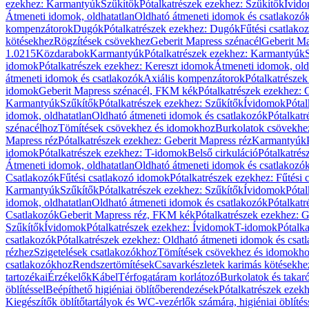
ezekhez: Karmantyúk
Szűkítők
Pótalkatrészek ezekhez: Szűkítők
Ívid
Átmeneti idomok, oldhatatlan
Oldható átmeneti idomok és csatlakozó
kompenzátorok
Dugók
Pótalkatrészek ezekhez: Dugók
Fűtési csatlako
kötésekhez
Rögzítések csövekhez
Geberit Mapress szénacél
Geberit Ma
1.0215
Közdarabok
Karmantyúk
Pótalkatrészek ezekhez: Karmantyúk
idomok
Pótalkatrészek ezekhez: Kereszt idomok
Átmeneti idomok, old
átmeneti idomok és csatlakozók
Axiális kompenzátorok
Pótalkatrésze
idomok
Geberit Mapress szénacél, FKM kék
Pótalkatrészek ezekhez:
Karmantyúk
Szűkítők
Pótalkatrészek ezekhez: Szűkítők
Ívidomok
Pótal
idomok, oldhatatlan
Oldható átmeneti idomok és csatlakozók
Pótalkatr
szénacélhoz
Tömítések csövekhez és idomokhoz
Burkolatok csövekhe
Mapress réz
Pótalkatrészek ezekhez: Geberit Mapress réz
Karmantyúk
idomok
Pótalkatrészek ezekhez: T-idomok
Belső cirkuláció
Pótalkatrés
Átmeneti idomok, oldhatatlan
Oldható átmeneti idomok és csatlakozó
Csatlakozók
Fűtési csatlakozó idomok
Pótalkatrészek ezekhez: Fűtési
Karmantyúk
Szűkítők
Pótalkatrészek ezekhez: Szűkítők
Ívidomok
Pótal
idomok, oldhatatlan
Oldható átmeneti idomok és csatlakozók
Pótalkatr
Csatlakozók
Geberit Mapress réz, FKM kék
Pótalkatrészek ezekhez: 
Szűkítők
Ívidomok
Pótalkatrészek ezekhez: Ívidomok
T-idomok
Pótalk
csatlakozók
Pótalkatrészek ezekhez: Oldható átmeneti idomok és csat
rézhez
Szigetelések csatlakozókhoz
Tömítések csövekhez és idomokh
csatlakozókhoz
Rendszertömítések
Csavarkészletek karimás kötésekhe
tartozékai
Érzékelők
Kábel
Térfogatáram korlátozó
Burkolatok és takar
öblítéssel
Beépíthető higiéniai öblítőberendezések
Pótalkatrészek ezekh
Kiegészítők öblítőtartályok és WC-vezérlők számára, higiéniai öblítés