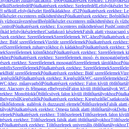
olyókészlet zuhanytálcákhoz, d90
Pótalkatrészek ezekhez: Lefolyókész
nélkül
Szelepfedél
Pótalkatrészek ezekhez: Szelepfedél
Lefolyókészlet Se
él nélkül
Lefolyókészlet fürdőkádakhoz, d52
Pótalkatrészek ezekhez: L
tőkészlet excenteres működtetéshez
Pótalkatrészek ezekhez: Beépítőké
és vízhozzávezetéssel
Beépítőkészlet excenteres működtetéshez és vízh
Control
Pótalkatrészek ezekhez: Excenteres működtetéssel PushControl
őkád lefolyókészleteihez
Csatlakozó készletek
Falsík alatti visszacsapó 
részek ezekhez: Szerelőelemek
Szerelőelemek WC-khez
Pótalkatrészek 
khez: Bidé szerelőelemek
Vizelde szerelőelemek
Pótalkatrészek ezekhez:
vel
Szerelőelemek zuhanyzókhoz és kádakhoz
Pótalkatrészek ezekhez:
mek
Szerelőelemek kiöntőkhöz
Pótalkatrészek ezekhez: Szerelőelemek k
pekhez
Pótalkatrészek ezekhez: Szerelőelemek mosó- és mosogatógépek
részek ezekhez: Szerelőelemek mosogató
Szerelőelemek tárolókhoz
Póta
ombifix
Szerelőelemek
Pótalkatrészek ezekhez: Szerelőelemek
Szerelőe
mek
Bidé szerelőelemek
Pótalkatrészek ezekhez: Bidé szerelőelemek
Vize
iegészítők
Pótalkatrészek ezekhez: Kiegészítők
WC-szerelőelemekhez
Z
ok WC-khez, műanyagból
Pótalkatrészek ezekhez: Falon kívüli öblítőta
hez: Alacsony és félmagas elhelyezésű
Falon kívüli öblítőtartályok WC-
ezekhez: Monoblokk
Öblítőcsövek falon kívüli öblítőtartályokhoz
Pótalka
lhelyezésű
Kiegészítők
Pótalkatrészek ezekhez: Kiegészítők
Csatlakozók
zűkítőidomok, gallérok és duzzasztó elemek
Öblítőszelepek
Falsík alatti
rtályok
Pótalkatrészek ezekhez: Omega falsík alatti öblítőtartályok
Delta f
zelepek
Pótalkatrészek ezekhez: Töltőszelepek
Töltőszelepek falon kívüli
trészek ezekhez: Töltőszelepek falsík alatti öblítőtartályokhoz
Töltőszel
z
Pótalkatrészek ezekhez: Töltőszelepek univerzális öblítőtartályokhoz
T