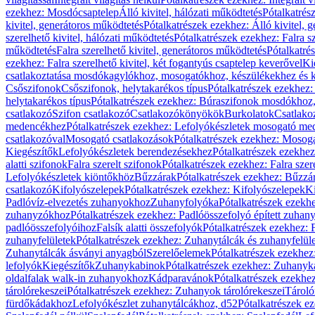
ezekhez: Mosdócsaptelep
Álló kivitel, hálózati működtetés
Pótalkatrés
kivitel, generátoros működtetés
Pótalkatrészek ezekhez: Álló kivitel, 
szerelhető kivitel, hálózati működtetés
Pótalkatrészek ezekhez: Falra sz
működtetés
Falra szerelhető kivitel, generátoros működtetés
Pótalkatré
ezekhez: Falra szerelhető kivitel, két fogantyús csaptelep keverővel
Ki
csatlakoztatása mosdókagylókhoz, mosogatókhoz, készülékekhez és
Csőszifonok
Csőszifonok, helytakarékos típus
Pótalkatrészek ezekhez:
helytakarékos típus
Pótalkatrészek ezekhez: Búraszifonok mosdókhoz, 
csatlakozó
Szifon csatlakozó
Csatlakozókönyökök
Burkolatok
Csatlako
medencékhez
Pótalkatrészek ezekhez: Lefolyókészletek mosogató m
csatlakozóval
Mosogató csatlakozások
Pótalkatrészek ezekhez: Mosoga
Kiegészítők
Lefolyókészletek berendezésekhez
Pótalkatrészek ezekhe
alatti szifonok
Falra szerelt szifonok
Pótalkatrészek ezekhez: Falra szer
Lefolyókészletek kiöntőkhöz
Bűzzárak
Pótalkatrészek ezekhez: Bűzzá
csatlakozó
Kifolyószelepek
Pótalkatrészek ezekhez: Kifolyószelepek
Ki
Padlóvíz-elvezetés zuhanyokhoz
Zuhanyfolyóka
Pótalkatrészek ezekh
zuhanyzókhoz
Pótalkatrészek ezekhez: Padlóösszefolyó épített zuha
padlóösszefolyóihoz
Falsík alatti összefolyók
Pótalkatrészek ezekhez: F
zuhanyfelületek
Pótalkatrészek ezekhez: Zuhanytálcák és zuhanyfelül
Zuhanytálcák ásványi anyagból
Szerelőelemek
Pótalkatrészek ezekhez
lefolyók
Kiegészítők
Zuhanykabinok
Pótalkatrészek ezekhez: Zuhanyk
oldalfalak walk-in zuhanyokhoz
Kádparavánok
Pótalkatrészek ezekh
tárolórekeszei
Pótalkatrészek ezekhez: Zuhanyok tárolórekeszei
Tároló
fürdőkádakhoz
Lefolyókészlet zuhanytálcákhoz, d52
Pótalkatrészek e