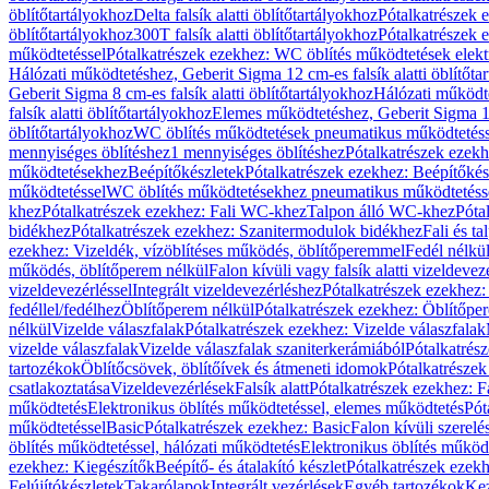
öblítőtartályokhoz
Delta falsík alatti öblítőtartályokhoz
Pótalkatrészek e
öblítőtartályokhoz
300T falsík alatti öblítőtartályokhoz
Pótalkatrészek e
működtetéssel
Pótalkatrészek ezekhez: WC öblítés működtetések elekt
Hálózati működtetéshez, Geberit Sigma 12 cm-es falsík alatti öblítőta
Geberit Sigma 8 cm-es falsík alatti öblítőtartályokhoz
Hálózati működte
falsík alatti öblítőtartályokhoz
Elemes működtetéshez, Geberit Sigma 12 
öblítőtartályokhoz
WC öblítés működtetések pneumatikus működtetéss
mennyiséges öblítéshez
1 mennyiséges öblítéshez
Pótalkatrészek ezekh
működtetésekhez
Beépítőkészletek
Pótalkatrészek ezekhez: Beépítőkés
működtetéssel
WC öblítés működtetésekhez pneumatikus működtetéss
khez
Pótalkatrészek ezekhez: Fali WC-khez
Talpon álló WC-khez
Póta
bidékhez
Pótalkatrészek ezekhez: Szanitermodulok bidékhez
Fali és t
ezekhez: Vizeldék, vízöblítéses működés, öblítőperemmel
Fedél nélkü
működés, öblítőperem nélkül
Falon kívüli vagy falsík alatti vizeldevez
vizeldevezérléssel
Integrált vizeldevezérléshez
Pótalkatrészek ezekhez: 
fedéllel/fedélhez
Öblítőperem nélkül
Pótalkatrészek ezekhez: Öblítőpe
nélkül
Vizelde válaszfalak
Pótalkatrészek ezekhez: Vizelde válaszfalak
vizelde válaszfalak
Vizelde válaszfalak szaniterkerámiából
Pótalkatrés
tartozékok
Öblítőcsövek, öblítőívek és átmeneti idomok
Pótalkatrészek
csatlakoztatása
Vizeldevezérlések
Falsík alatt
Pótalkatrészek ezekhez: Fa
működtetés
Elektronikus öblítés működtetéssel, elemes működtetés
Pót
működtetéssel
Basic
Pótalkatrészek ezekhez: Basic
Falon kívüli szerelé
öblítés működtetéssel, hálózati működtetés
Elektronikus öblítés működ
ezekhez: Kiegészítők
Beépítő- és átalakító készlet
Pótalkatrészek ezekhe
Felújítókészletek
Takarólapok
Integrált vezérlések
Egyéb tartozékok
Kez