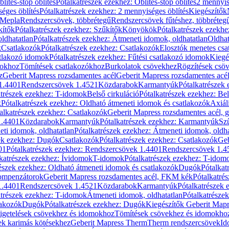
blítés-stop öblítés
Pótalkatrészek ezekhez: Öblítés-stop öblítés
2 mennyis
éges öblítés
Pótalkatrészek ezekhez: 2 mennyiséges öblítés
Kiegészítők
 Mepla
Rendszercsövek, többrétegű
Rendszercsövek fűtéshez, többréteg
kítők
Pótalkatrészek ezekhez: Szűkítők
Könyökök
Pótalkatrészek ezekh
ldhatatlan
Pótalkatrészek ezekhez: Átmeneti idomok, oldhatatlan
Oldhat
k
Csatlakozók
Pótalkatrészek ezekhez: Csatlakozók
Elosztók menetes csa
atlakozó idomok
Pótalkatrészek ezekhez: Fűtési csatlakozó idomok
Kiegé
mokhoz
Tömítések csatlakozókhoz
Burkolatok csövekhez
Rögzítések csö
z
Geberit Mapress rozsdamentes acél
Geberit Mapress rozsdamentes acé
 1.4401
Rendszercsövek 1.4521
Közdarabok
Karmantyúk
Pótalkatrészek
atrészek ezekhez: T-idomok
Belső cirkuláció
Pótalkatrészek ezekhez: Bel
k
Pótalkatrészek ezekhez: Oldható átmeneti idomok és csatlakozók
Axiál
alkatrészek ezekhez: Csatlakozók
Geberit Mapress rozsdamentes acél, 
1.4401
Közdarabok
Karmantyúk
Pótalkatrészek ezekhez: Karmantyúk
Sz
ti idomok, oldhatatlan
Pótalkatrészek ezekhez: Átmeneti idomok, oldha
ek ezekhez: Dugók
Csatlakozók
Pótalkatrészek ezekhez: Csatlakozók
Geb
01
Pótalkatrészek ezekhez: Rendszercsövek 1.4401
Rendszercsövek 1.4
katrészek ezekhez: Ívidomok
T-idomok
Pótalkatrészek ezekhez: T-idom
észek ezekhez: Oldható átmeneti idomok és csatlakozók
Dugók
Pótalkat
kompenzátorok
Geberit Mapress rozsdamentes acél, FKM kék
Pótalkatré
1.4401
Rendszercsövek 1.4521
Közdarabok
Karmantyúk
Pótalkatrészek
atrészek ezekhez: T-idomok
Átmeneti idomok, oldhatatlan
Pótalkatrésze
lakozók
Dugók
Pótalkatrészek ezekhez: Dugók
Kiegészítők Geberit Mapr
igetelések csövekhez és idomokhoz
Tömítések csövekhez és idomokho
ek karimás kötésekhez
Geberit Mapress Therm
Therm rendszercsövek
Id