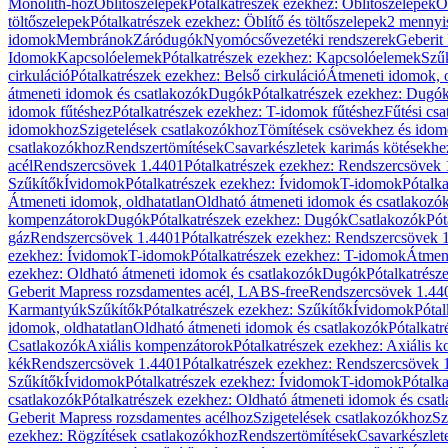
Monolith-hoz
Öblítőszelepek
Pótalkatrészek ezekhez: Öblítőszelepek
Ö
töltőszelepek
Pótalkatrészek ezekhez: Öblítő és töltőszelepek
2 mennyis
idomok
Membránok
Záródugók
Nyomócsővezetéki rendszerek
Geberit
Idomok
Kapcsolóelemek
Pótalkatrészek ezekhez: Kapcsolóelemek
Szű
cirkuláció
Pótalkatrészek ezekhez: Belső cirkuláció
Átmeneti idomok, o
átmeneti idomok és csatlakozók
Dugók
Pótalkatrészek ezekhez: Dugó
idomok fűtéshez
Pótalkatrészek ezekhez: T-idomok fűtéshez
Fűtési cs
idomokhoz
Szigetelések csatlakozókhoz
Tömítések csövekhez és ido
csatlakozókhoz
Rendszertömítések
Csavarkészletek karimás kötésekhe
acél
Rendszercsövek 1.4401
Pótalkatrészek ezekhez: Rendszercsövek
Szűkítők
Ívidomok
Pótalkatrészek ezekhez: Ívidomok
T-idomok
Pótalk
Átmeneti idomok, oldhatatlan
Oldható átmeneti idomok és csatlakozó
kompenzátorok
Dugók
Pótalkatrészek ezekhez: Dugók
Csatlakozók
Pót
gáz
Rendszercsövek 1.4401
Pótalkatrészek ezekhez: Rendszercsövek 
ezekhez: Ívidomok
T-idomok
Pótalkatrészek ezekhez: T-idomok
Átmene
ezekhez: Oldható átmeneti idomok és csatlakozók
Dugók
Pótalkatrész
Geberit Mapress rozsdamentes acél, LABS-free
Rendszercsövek 1.44
Karmantyúk
Szűkítők
Pótalkatrészek ezekhez: Szűkítők
Ívidomok
Pótal
idomok, oldhatatlan
Oldható átmeneti idomok és csatlakozók
Pótalkatr
Csatlakozók
Axiális kompenzátorok
Pótalkatrészek ezekhez: Axiális 
kék
Rendszercsövek 1.4401
Pótalkatrészek ezekhez: Rendszercsövek 
Szűkítők
Ívidomok
Pótalkatrészek ezekhez: Ívidomok
T-idomok
Pótalk
csatlakozók
Pótalkatrészek ezekhez: Oldható átmeneti idomok és csat
Geberit Mapress rozsdamentes acélhoz
Szigetelések csatlakozókhoz
Sz
ezekhez: Rögzítések csatlakozókhoz
Rendszertömítések
Csavarkészlet