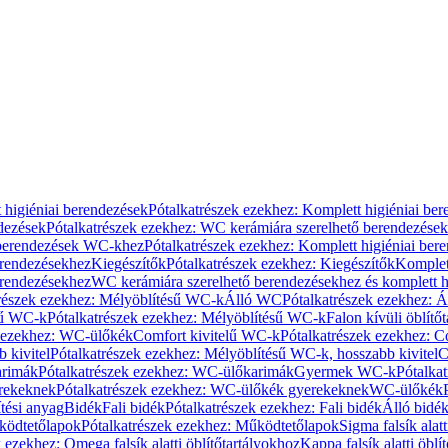
 higiéniai berendezések
Pótalkatrészek ezekhez: Komplett higiéniai be
dezések
Pótalkatrészek ezekhez: WC kerámiára szerelhető berendezések
 berendezések WC-khez
Pótalkatrészek ezekhez: Komplett higiéniai be
erendezésekhez
Kiegészítők
Pótalkatrészek ezekhez: Kiegészítők
Komplet
erendezésekhez
WC kerámiára szerelhető berendezésekhez és komplett h
részek ezekhez: Mélyöblítésű WC-k
Álló WC
Pótalkatrészek ezekhez: 
sű WC-k
Pótalkatrészek ezekhez: Mélyöblítésű WC-k
Falon kívüli öblítő
k ezekhez: WC-ülőkék
Comfort kivitelű WC-k
Pótalkatrészek ezekhez: C
 kivitel
Pótalkatrészek ezekhez: Mélyöblítésű WC-k, hosszabb kivitel
C
rimák
Pótalkatrészek ezekhez: WC-ülőkarimák
Gyermek WC-k
Pótalka
rekeknek
Pótalkatrészek ezekhez: WC-ülőkék gyerekeknek
WC-ülőkék
tési anyag
Bidék
Fali bidék
Pótalkatrészek ezekhez: Fali bidék
Álló bidé
ödtetőlapok
Pótalkatrészek ezekhez: Működtetőlapok
Sigma falsík alatt
 ezekhez: Omega falsík alatti öblítőtartályokhoz
Kappa falsík alatti öblí