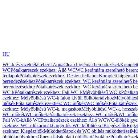
HU
WC-k és vizeldék
Geberit AquaClean higiéniai berendezések
Komplett
WC
Pótalkatrészek ezekhez: Álló WC
WC kerámiára szerelhető beren
fedlapok
Pótalkatrészek ezekhez: Design fedlapok
Komplett higiéniai
berendezésekhez
Pótalkatrészek ezekhez: WC kerámiára szerelhető b
berendezésekhez
Pótalkatrészek ezekhez: WC kerámiára szerelhető b
WC-k
Pótalkatrészek ezekhez: Fali WC-k
Mélyöblítésű WC-k
Pótalkat
ezekhez: Mélyöblítésű WC-k falon kívüli öblítőtartályhoz
Mélyöblíté
ülőkék
Pótalkatrészek ezekhez: WC-ülőkék
WC-ülőkék
Pótalkatrésze
ezekhez: Mélyöblítésű WC-k, magasított
Mélyöblítésű WC-k, hosszabb
WC-ülőkék
WC-ülőkék
Pótalkatrészek ezekhez: WC-ülőkék
WC-ülőka
Fali WC-k
Álló WC
Pótalkatrészek ezekhez: Álló WC
WC-ülőkék gye
ezekhez: WC-ülőkarimák
Guggolós WC-k
Öblítéssel
Kiegészítők
Rögzí
ezekhez: Kiegészítők
Működtetőlapok és WC öblítés működtetései
Műk
öblítőtartályokhoz
Omega falsík alatti öblítőtartályokhoz
Pótalkatrészek