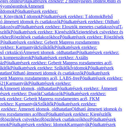
éges öblítés
Pótalkatrészek ezekhez: 2 mennyiséges öblítés
Öblítő és
Nyomógombok
Átmeneti
ű
Idomok
Pótalkatrészek ezekhez:
ez: Könyökök
T-idomok
Pótalkatrészek ezekhez: T-idomok
Belső
ó átmeneti idomok és csatlakozók
Pótalkatrészek ezekhez: Oldható
tlakozóval
Pótalkatrészek ezekhez: Elosztók menetes csatlakozóval
T-
szítők
Pótalkatrészek ezekhez: Kiegészítők
Szigetelések csövekhez és
vekhez
Rögzítések csatlakozókhoz
Pótalkatrészek ezekhez: Rögzítések
l
Pótalkatrészek ezekhez: Geberit Mapress rozsdamentes
 ezekhez: Karmantyúk
Szűkítők
Pótalkatrészek ezekhez:
ső cirkuláció
Átmeneti idomok, oldhatatlan
Pótalkatrészek ezekhez:
is kompenzátorok
Pótalkatrészek ezekhez: Axiális
gáz
Pótalkatrészek ezekhez: Geberit Mapress rozsdamentes acél,
űkítők
Pótalkatrészek ezekhez: Szűkítők
Ívidomok
Pótalkatrészek
tatlan
Oldható átmeneti idomok és csatlakozók
Pótalkatrészek
erit Mapress rozsdamentes acél, LABS-free
Pótalkatrészek ezekhez:
521
Karmantyúk
Pótalkatrészek ezekhez:
ok
Átmeneti idomok, oldhatatlan
Pótalkatrészek ezekhez: Átmeneti
részek ezekhez: Dugók
Csatlakozók
Pótalkatrészek ezekhez:
szek ezekhez: Geberit Mapress rozsdamentes acél, FKM
 ezekhez: Karmantyúk
Szűkítők
Pótalkatrészek ezekhez:
k ezekhez: Átmeneti idomok, oldhatatlan
Oldható átmeneti idomok és
ess rozsdamentes acélhoz
Pótalkatrészek ezekhez: Kiegészítők
z
Rögzítések csövekhez
Rögzítések csatlakozókhoz
Pótalkatrészek
omok
Pótalkatrészek ezekhez: Idomok
Karmantyúk
Pótalkatrészek