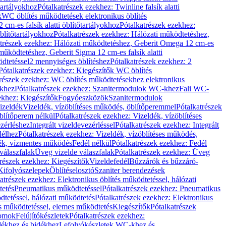
őtartályokhoz
Pótalkatrészek ezekhez: Twinline falsík alatti
k
WC öblítés működtetések elektronikus öblítés
cm-es falsík alatti öblítőtartályokhoz
Pótalkatrészek ezekhez:
blítőtartályokhoz
Pótalkatrészek ezekhez: Hálózati működtetéshez,
atrészek ezekhez: Hálózati működtetéshez, Geberit Omega 12 cm-es
űködtetéshez, Geberit Sigma 12 cm-es falsík alatti
dtetéssel
2 mennyiséges öblítéshez
Pótalkatrészek ezekhez: 2
Pótalkatrészek ezekhez: Kiegészítők WC öblítés
trészek ezekhez: WC öblítés működtetésekhez elektronikus
khez
Pótalkatrészek ezekhez: Szanitermodulok WC-khez
Fali WC-
ekhez: Kiegészítők
Fogyóeszközök
Szanitermodulok
izeldék
Vizeldék, vízöblítéses működés, öblítőperemmel
Pótalkatrészek
blítőperem nélkül
Pótalkatrészek ezekhez: Vizeldék, vízöblítéses
ezérléshez
Integrált vizeldevezérléssel
Pótalkatrészek ezekhez: Integrált
délhez
Pótalkatrészek ezekhez: Vizeldék, vízöblítéses működés,
dék, vízmentes működés
Fedél nélkül
Pótalkatrészek ezekhez: Fedél
válaszfalak
Üveg vizelde válaszfalak
Pótalkatrészek ezekhez: Üveg
trészek ezekhez: Kiegészítők
Vizeldefedél
Bűzzárók és bűzzáró-
Kifolyószelepek
Öblítéselosztó
Szaniter berendezések
atrészek ezekhez: Elektronikus öblítés működtetéssel, hálózati
tetés
Pneumatikus működtetéssel
Pótalkatrészek ezekhez: Pneumatikus
dtetéssel, hálózati működtetés
Pótalkatrészek ezekhez: Elektronikus
és működtetéssel, elemes működtetés
Kiegészítők
Pótalkatrészek
domok
Felújítókészletek
Pótalkatrészek ezekhez:
dékhez és bidékhez
Lefolyókészletek WC-khez és