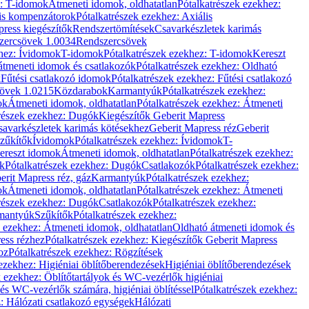
z: T-idomok
Átmeneti idomok, oldhatatlan
Pótalkatrészek ezekhez:
is kompenzátorok
Pótalkatrészek ezekhez: Axiális
ress kiegészítők
Rendszertömítések
Csavarkészletek karimás
zercsövek 1.0034
Rendszercsövek
khez: Ívidomok
T-idomok
Pótalkatrészek ezekhez: T-idomok
Kereszt
átmeneti idomok és csatlakozók
Pótalkatrészek ezekhez: Oldható
k
Fűtési csatlakozó idomok
Pótalkatrészek ezekhez: Fűtési csatlakozó
övek 1.0215
Közdarabok
Karmantyúk
Pótalkatrészek ezekhez:
ok
Átmeneti idomok, oldhatatlan
Pótalkatrészek ezekhez: Átmeneti
részek ezekhez: Dugók
Kiegészítők Geberit Mapress
savarkészletek karimás kötésekhez
Geberit Mapress réz
Geberit
Szűkítők
Ívidomok
Pótalkatrészek ezekhez: Ívidomok
T-
Kereszt idomok
Átmeneti idomok, oldhatatlan
Pótalkatrészek ezekhez:
k
Pótalkatrészek ezekhez: Dugók
Csatlakozók
Pótalkatrészek ezekhez:
erit Mapress réz, gáz
Karmantyúk
Pótalkatrészek ezekhez:
ok
Átmeneti idomok, oldhatatlan
Pótalkatrészek ezekhez: Átmeneti
részek ezekhez: Dugók
Csatlakozók
Pótalkatrészek ezekhez:
rmantyúk
Szűkítők
Pótalkatrészek ezekhez:
k ezekhez: Átmeneti idomok, oldhatatlan
Oldható átmeneti idomok és
ess rézhez
Pótalkatrészek ezekhez: Kiegészítők Geberit Mapress
oz
Pótalkatrészek ezekhez: Rögzítések
ezekhez: Higiéniai öblítőberendezések
Higiéniai öblítőberendezések
k ezekhez: Öblítőtartályok és WC-vezérlők higiéniai
 és WC-vezérlők számára, higiéniai öblítéssel
Pótalkatrészek ezekhez:
: Hálózati csatlakozó egységek
Hálózati