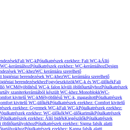
rendezések
Fali WC-k
Pótalkatrészek ezekhez: Fali WC-k
Álló
WC-kerámiához
Pótalkatrészek ezekhez: WC-kerámiához
Design
rendezések WC-khez
WC kerámiára szerelhető
t higiéniai berendezések WC-khez
WC kerámiára szerelhető
igiéniai berendezésekhez
Fogyóeszközök
WC-k és WC-ülőkék
Fali
Álló WC
Mélyöblítésű WC-k falon kívüli öblítőtartályhoz
Pótalkatrészek
tartály szaniterkerámiából készült WC-khez.
Monoblokk
WC-
omfort kivitelű WC-k
Mélyöblítésű WC-k, magasított
Pótalkatrészek
omfort kivitelű WC-ülőkék
Pótalkatrészek ezekhez: Comfort kivitelű
trészek ezekhez: Gyermek WC-k
Fali WC-k
Pótalkatrészek ezekhez:
Pótalkatrészek ezekhez: WC-ülőkék
WC-ülőkarimák
Pótalkatrészek
k
Pótalkatrészek ezekhez: Álló bidék
Kiegészítők
Pótalkatrészek
i öblítőtartályokhoz
Pótalkatrészek ezekhez: Sigma falsík alatti
tőtartályokhoz
Pótalkatrészek ezekhez: Kappa falsík alatti