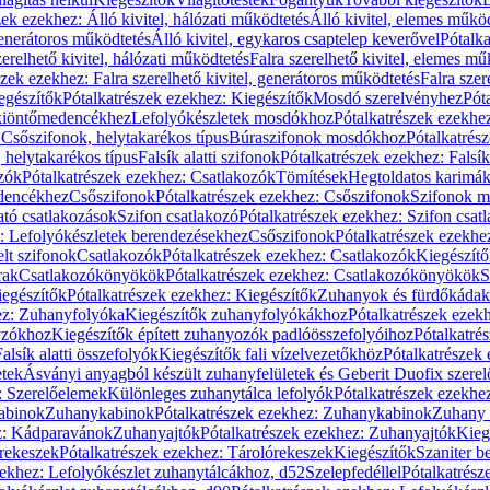
zek ezekhez: Álló kivitel, hálózati működtetés
Álló kivitel, elemes műkö
generátoros működtetés
Álló kivitel, egykaros csaptelep keverővel
Pótalka
erelhető kivitel, hálózati működtetés
Falra szerelhető kivitel, elemes mű
szek ezekhez: Falra szerelhető kivitel, generátoros működtetés
Falra szer
egészítők
Pótalkatrészek ezekhez: Kiegészítők
Mosdó szerelvényhez
Pót
 kiöntőmedencékhez
Lefolyókészletek mosdókhoz
Pótalkatrészek ezekhe
 Csőszifonok, helytakarékos típus
Búraszifonok mosdókhoz
Pótalkatrés
helytakarékos típus
Falsík alatti szifonok
Pótalkatrészek ezekhez: Falsík 
zók
Pótalkatrészek ezekhez: Csatlakozók
Tömítések
Hegtoldatos karimá
edencékhez
Csőszifonok
Pótalkatrészek ezekhez: Csőszifonok
Szifonok m
tó csatlakozások
Szifon csatlakozó
Pótalkatrészek ezekhez: Szifon csat
z: Lefolyókészletek berendezésekhez
Csőszifonok
Pótalkatrészek ezekhe
elt szifonok
Csatlakozók
Pótalkatrészek ezekhez: Csatlakozók
Kiegészít
rak
Csatlakozókönyökök
Pótalkatrészek ezekhez: Csatlakozókönyökök
S
egészítők
Pótalkatrészek ezekhez: Kiegészítők
Zuhanyok és fürdőkádak
ez: Zuhanyfolyóka
Kiegészítők zuhanyfolyókákhoz
Pótalkatrészek ezek
nyzókhoz
Kiegészítők épített zuhanyozók padlóösszefolyóihoz
Pótalkatré
alsík alatti összefolyók
Kiegészítők fali vízelvezetőkhöz
Pótalkatrészek 
etek
Ásványi anyagból készült zuhanyfelületek és Geberit Duofix szere
: Szerelőelemek
Különleges zuhanytálca lefolyók
Pótalkatrészek ezekhe
abinok
Zuhanykabinok
Pótalkatrészek ezekhez: Zuhanykabinok
Zuhany 
ez: Kádparavánok
Zuhanyajtók
Pótalkatrészek ezekhez: Zuhanyajtók
Kieg
rekeszek
Pótalkatrészek ezekhez: Tárolórekeszek
Kiegészítők
Szaniter b
zekhez: Lefolyókészlet zuhanytálcákhoz, d52
Szelepfedéllel
Pótalkatrész