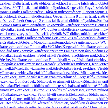
zekhez: Delta falsík alatti öblítőtartályokhoz
Twinline falsík alatti öblít
zekhez: 300T falsík alatti öblítőtartályokhoz
Kiegészítők
Fogyóeszközö
ronikus öblítés működtetéssel
Hálózati működtetéshez, Geberit Sigma 12 
rtályokhoz
Hálózati működtetéshez, Geberit Sigma 8 cm-es falsík alatti ö
téshez, Geberit Omega 12 cm-es falsík alatti öblítőtartályokhoz
Pótalk
cm-es falsík alatti öblítőtartályokhoz
Pótalkatrészek ezekhez: Elemes m
el
Pótalkatrészek ezekhez: WC öblítés működtetések pneumatikus műkö
ez: 1 mennyiséges öblítéshez
Kiegészítők WC öblítés működtetésekhez
zletek
WC öblítés működtetésekhez elektronikus működtetéssel
Pótalka
el
Csatlakozók
Geberit Monolith szanitermodulok
Szanitermodulok WC-
lkatrészek ezekhez: Talpon álló WC-khez
Kiegészítők
Pótalkatrészek ez
alpon álló bidékhez
Pótalkatrészek ezekhez: Fali és talpon álló bidékhez
V
l
Pótalkatrészek ezekhez: Fedél nélkül
Vizeldék, vízöblítéses működés, ö
érléshez
Pótalkatrészek ezekhez: Falon kívüli vagy falsík alatti vizeldev
Integrált vizeldevezérléshez
Vizeldék, vízöblítéses működés, fedéllel/fe
rem nélkül
Vizeldék, vízmentes működés
Pótalkatrészek ezekhez: Vizel
Műanyag vizelde válaszfalak
Pótalkatrészek ezekhez: Műanyag vizelde 
zek ezekhez: Vizelde válaszfalak szaniterkerámiából
Kiegészítők
Pótalka
 ezekhez: Öblítőcsövek, öblítőívek és átmeneti idomok
Rögzítési anyag
lsík alatt
Elektronikus öblítés működtetéssel, hálózati működtetés
Pótalk
alkatrészek ezekhez: Elektronikus öblítés működtetéssel, elemes működ
s
Pótalkatrészek ezekhez: Falon kívüli szerelés
Elektronikus öblítés műkö
tetéssel, elemes működtetés
Pótalkatrészek ezekhez: Elektronikus öblít
z: Beépítő- és átalakító készlet
Öblítőcsövek, öblítőívek és átmeneti i
elési segédletek
Szaniter berendezések csatlakoztatása WC-khez, vizel