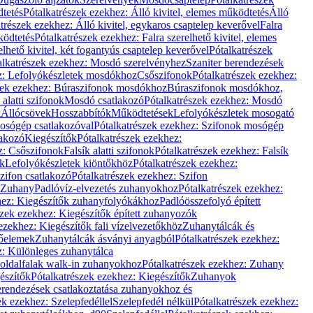
dtetés
Pótalkatrészek ezekhez: Álló kivitel, elemes működtetés
Álló
trészek ezekhez: Álló kivitel, egykaros csaptelep keverővel
Falra
ködtetés
Pótalkatrészek ezekhez: Falra szerelhető kivitel, elemes
elhető kivitel, két fogantyús csaptelep keverővel
Pótalkatrészek
alkatrészek ezekhez: Mosdó szerelvényhez
Szaniter berendezések
z: Lefolyókészletek mosdókhoz
Csőszifonok
Pótalkatrészek ezekhez:
zek ezekhez: Búraszifonok mosdókhoz
Búraszifonok mosdókhoz,
alatti szifonok
Mosdó csatlakozó
Pótalkatrészek ezekhez: Mosdó
k
Állócsövek
Hosszabbítók
Működtetések
Lefolyókészletek mosogató
osógép csatlakozóval
Pótalkatrészek ezekhez: Szifonok mosógép
lakozó
Kiegészítők
Pótalkatrészek ezekhez:
z: Csőszifonok
Falsík alatti szifonok
Pótalkatrészek ezekhez: Falsík
ők
Lefolyókészletek kiöntőkhöz
Pótalkatrészek ezekhez:
zifon csatlakozó
Pótalkatrészek ezekhez: Szifon
Zuhany
Padlóvíz-elvezetés zuhanyokhoz
Pótalkatrészek ezekhez:
hez: Kiegészítők zuhanyfolyókákhoz
Padlóösszefolyó épített
szek ezekhez: Kiegészítők épített zuhanyozók
ezekhez: Kiegészítők fali vízelvezetőkhöz
Zuhanytálcák és
lőelemek
Zuhanytálcák ásványi anyagból
Pótalkatrészek ezekhez:
z: Különleges zuhanytálca
oldalfalak walk-in zuhanyokhoz
Pótalkatrészek ezekhez: Zuhany
észítők
Pótalkatrészek ezekhez: Kiegészítők
Zuhanyok
erendezések csatlakoztatása zuhanyokhoz és
ek ezekhez: Szelepfedéllel
Szelepfedél nélkül
Pótalkatrészek ezekhez: