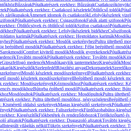
öntőkhöz
Bűzzárak
Pótalkatrészek ezekhez: Bűzzárak
Csatlakozókönyök
etek
Pótalkatrészek ezekhez: Csatlakozó készletek
Öblítőcső toldók
Pótal
 és zárókupakok
Átmeneti idomok és csatlakozók
Lefolyókészletek vize
szifonok
Pótalkatrészek ezekhez: Csigaszifonok
Falsík alatti szifonok
Pót
 ezekhez: Öblítőcsövek és öblítőcső toldók
Szifon csatlakozó
Pótalkatrés
idékhez
Pótalkatrészek ezekhez: Lefolyókészletek bidékhez
Csőszifonok
toldatos karimák
Pótalkatrészek ezekhez: Hegtoldatos karimák
Mosdóka
nyhez
Pótalkatrészek ezekhez: Mosdók szekrényhez
Pultra ültethető m
lig beépíthető mosdók
Pótalkatrészek ezekhez: Félig beépíthető mosdók
Sarokmosdó
Comfort kivitelű mosdók
Mosdók gyerekeknek
Pótalkatré
őmedencék
További mosdók
Pótalkatrészek ezekhez: További mosdók
Kiö
e
Gipszfelfogó medencék
Mosdókagylók tantermekhez
Kiegészítők
Mosdó
takarók
Kiegészítők
Szelepfedél
Rögzítési anyag
Dekorpanelek
Szerelőko
szekrénnyel
Mosdó készletek mosdószekrénnyel
Pótalkatrészek ezekhe
thető mosdó készletek mosdószekrénnyel
Beépíthető mosdó készletek m
ek ezekhez: Mosdószekrények
Kézmosókhoz
Pótalkatrészek ezekhez: 
edencés mosdókhoz
Bútorba építhető mosdó
Pótalkatrészek ezekhez: Bút
ókhoz
Mosdópultok
Pótalkatrészek ezekhez: Mosdópultok
Pultra ültethet
atrészek ezekhez: Pultra ültethető mosdóhoz, négyszögletes
Beépíthető
z: Kisméretű oldalsó szekrények
Magas kiegészítő szekrények
Pótalkatr
rények
Pótalkatrészek ezekhez: Faliszekrények
Fürdőszobabútor-kiegész
 ezekhez: Kiegészítők
Fiókbetétek és rendeződobozok
Törölközőtartó és 
oló aljzatok
Pótalkatrészek ezekhez: Dugaszoló aljzatok
További kiegés
al
Integrált világítás nélkül
Tükrös szekrények
Pótalkatrészek ezekhez: 
lágítás nélkül
Kiegészítők
Világítótestek
Fogantyúk
További kiegészítők
D