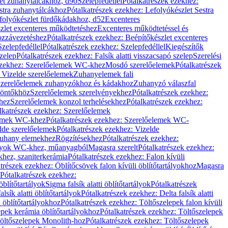
let zuhanytálcákhoz, d90
Szelepfedéllel
Pótalkatrészek ezekhez:
stra zuhanytálcákhoz
Pótalkatrészek ezekhez: Lefolyókészlet Sestra
efolyókészlet fürdőkádakhoz, d52
Excenteres
szlet excenteres működtetéshez
Excenteres működtetéssel és
ozzávezetéshez
Pótalkatrészek ezekhez: Beépítőkészlet excenteres
Szelepfedéllel
Pótalkatrészek ezekhez: Szelepfedéllel
Kiegészítők
szelep
Pótalkatrészek ezekhez: Falsík alatti visszacsapó szelep
Szerelési
ezekhez: Szerelőelemek WC-khez
Mosdó szerelőelemek
Pótalkatrészek
 Vizelde szerelőelemek
Zuhanyelemek fali
 Szerelőelemek zuhanyzókhoz és kádakhoz
Zuhanyzó válaszfal
iöntőkhöz
Szerelőelemek szerelvényekhez
Pótalkatrészek ezekhez:
hez
Szerelőelemek konzol terhelésekhez
Pótalkatrészek ezekhez:
lkatrészek ezekhez: Szerelőelemek
lemek WC-khez
Pótalkatrészek ezekhez: Szerelőelemek WC-
lde szerelőelemek
Pótalkatrészek ezekhez: Vizelde
uhany elemekhez
Rögzítésekhez
Pótalkatrészek ezekhez:
rtályok WC-khez, műanyagból
Magasra szerelt
Pótalkatrészek ezekhez:
khez, szaniterkerámia
Pótalkatrészek ezekhez: Falon kívüli
trészek ezekhez: Öblítőcsövek falon kívüli öblítőtartályokhoz
Magasra
Pótalkatrészek ezekhez:
 öblítőtartályok
Sigma falsík alatti öblítőtartályok
Pótalkatrészek
alsík alatti öblítőtartályok
Pótalkatrészek ezekhez: Delta falsík alatti
 öblítőtartályokhoz
Pótalkatrészek ezekhez: Töltőszelepek falon kívüli
epek kerámia öblítőtartályokhoz
Pótalkatrészek ezekhez: Töltőszelepek
öltőszelepek Monolith-hoz
Pótalkatrészek ezekhez: Töltőszelepek