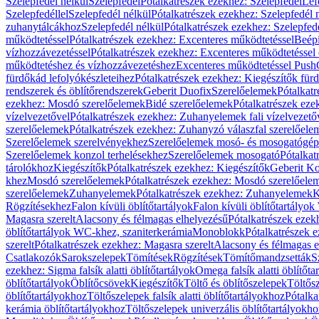
Szelepfedél nélkül
Szelepfedél
Pótalkatrészek ezekhez: Szelepfedél
Lef
Szelepfedéllel
Szelepfedél nélkül
Pótalkatrészek ezekhez: Szelepfedél 
zuhanytálcákhoz
Szelepfedél nélkül
Pótalkatrészek ezekhez: Szelepfed
működtetéssel
Pótalkatrészek ezekhez: Excenteres működtetéssel
Beépí
vízhozzávezetéssel
Pótalkatrészek ezekhez: Excenteres működtetéssel 
működtetéshez és vízhozzávezetéshez
Excenteres működtetéssel Push
fürdőkád lefolyókészleteihez
Pótalkatrészek ezekhez: Kiegészítők fürd
rendszerek és öblítőrendszerek
Geberit Duofix
Szerelőelemek
Pótalkat
ezekhez: Mosdó szerelőelemek
Bidé szerelőelemek
Pótalkatrészek eze
vízelvezetővel
Pótalkatrészek ezekhez: Zuhanyelemek fali vízelvezető
szerelőelemek
Pótalkatrészek ezekhez: Zuhanyzó válaszfal szerelőele
Szerelőelemek szerelvényekhez
Szerelőelemek mosó- és mosogatógé
Szerelőelemek konzol terhelésekhez
Szerelőelemek mosogató
Pótalkat
tárolókhoz
Kiegészítők
Pótalkatrészek ezekhez: Kiegészítők
Geberit K
khez
Mosdó szerelőelemek
Pótalkatrészek ezekhez: Mosdó szerelőele
szerelőelemek
Zuhanyelemek
Pótalkatrészek ezekhez: Zuhanyelemek
K
Rögzítésekhez
Falon kívüli öblítőtartályok
Falon kívüli öblítőtartály
Magasra szerelt
Alacsony és félmagas elhelyezésű
Pótalkatrészek ezek
öblítőtartályok WC-khez, szaniterkerámia
Monoblokk
Pótalkatrészek 
szerelt
Pótalkatrészek ezekhez: Magasra szerelt
Alacsony és félmagas e
Csatlakozók
Sarokszelepek
Tömítések
Rögzítések
Tömítőmandzsetták
S
ezekhez: Sigma falsík alatti öblítőtartályok
Omega falsík alatti öblítőta
öblítőtartályok
Öblítőcsövek
Kiegészítők
Töltő és öblítőszelepek
Töltős
öblítőtartályokhoz
Töltőszelepek falsík alatti öblítőtartályokhoz
Pótalka
kerámia öblítőtartályokhoz
Töltőszelepek univerzális öblítőtartályokho