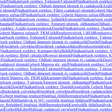
omok
Pótalkatrészek ezekhez: Ívidomok
T-idomok
Pótalkatrészek ezekhe
k
Pótalkatrészek ezekhez: Oldható átmeneti idomok és csatlakozók
Axiál
zó idomok
Pótalkatrészek ezekhez: Fűtési csatlakozó idomok
Geberit Map
press szénacél
Pótalkatrészek ezekhez: Geberit Mapress szénacél
Rends
Szűkítők
Pótalkatrészek ezekhez: Szűkítők
Ívidomok
Pótalkatrészek eze
hatatlan
Pótalkatrészek ezekhez: Átmeneti idomok, oldhatatlan
Oldható 
k ezekhez: Axiális kompenzátorok
Dugók
Pótalkatrészek ezekhez: Dugó
 Geberit Mapress szénacél, FKM kék
Rendszercsövek 1.0034
Rendszercs
katrészek ezekhez: Ívidomok
T-idomok
Pótalkatrészek ezekhez: T-idom
észek ezekhez: Oldható átmeneti idomok és csatlakozók
Dugók
Pótalkat
z
Rögzítések csövekhez
Rögzítések csatlakozókhoz
Rendszertömítések
C
Pótalkatrészek ezekhez: Karmantyúk
Szűkítők
Pótalkatrészek ezekhez: 
zek ezekhez: Belső cirkuláció
Kereszt idomok
Pótalkatrészek ezekhez: 
k
Pótalkatrészek ezekhez: Oldható átmeneti idomok és csatlakozók
Dugó
 csatlakozó idomok
Geberit Mapress réz, gáz
Pótalkatrészek ezekhez: Geb
katrészek ezekhez: Ívidomok
T-idomok
Pótalkatrészek ezekhez: T-idom
észek ezekhez: Oldható átmeneti idomok és csatlakozók
Dugók
Pótalkat
Geberit Mapress réz, FKM kék
Karmantyúk
Pótalkatrészek ezekhez: Ka
atrészek ezekhez: T-idomok
Átmeneti idomok, oldhatatlan
Pótalkatrésze
lakozók
Dugók
Pótalkatrészek ezekhez: Dugók
Kiegészítők Geberit Mapr
oz
Burkolatok csövekhez
Rögzítések csövekhez
Rögzítések csatlakozókh
z
Geberit higiéniai rendszer
Higiéniai öblítőberendezések
Pótalkatrészek 
ólapok
Öblítőtartályok és WC-vezérlők higiéniai öblítéssel
Pótalkatrésze
ez: Beépíthető higiéniai öblítőberendezések
Kiegészítők öblítőtartályok
sel
Érzékelők
Kábel
Hálózati csatlakozó egységek
Pótalkatrészek ezekhez