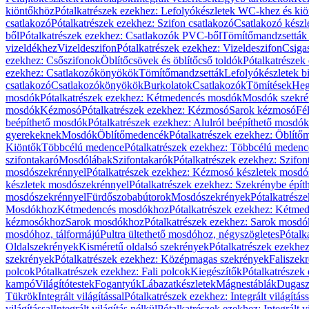
kiöntőkhöz
Pótalkatrészek ezekhez: Lefolyókészletek WC-khez és ki
csatlakozó
Pótalkatrészek ezekhez: Szifon csatlakozó
Csatlakozó készl
ből
Pótalkatrészek ezekhez: Csatlakozók PVC-ből
Tömítőmandzsetták
vizeldékhez
Vizeldeszifon
Pótalkatrészek ezekhez: Vizeldeszifon
Csiga
ezekhez: Csőszifonok
Öblítőcsövek és öblítőcső toldók
Pótalkatrészek
ezekhez: Csatlakozókönyökök
Tömítőmandzsetták
Lefolyókészletek b
csatlakozó
Csatlakozókönyökök
Burkolatok
Csatlakozók
Tömítések
Heg
mosdók
Pótalkatrészek ezekhez: Kétmedencés mosdók
Mosdók szekré
mosdók
Kézmosó
Pótalkatrészek ezekhez: Kézmosó
Sarok kézmosó
Fé
beépíthető mosdók
Pótalkatrészek ezekhez: Alulról beépíthető mosdók
gyerekeknek
Mosdók
Öblítőmedencék
Pótalkatrészek ezekhez: Öblít
Kiöntők
Többcélú medence
Pótalkatrészek ezekhez: Többcélú medenc
szifontakaró
Mosdólábak
Szifontakarók
Pótalkatrészek ezekhez: Szifon
mosdószekrénnyel
Pótalkatrészek ezekhez: Kézmosó készletek mosdó
készletek mosdószekrénnyel
Pótalkatrészek ezekhez: Szekrénybe épí
mosdószekrénnyel
Fürdőszobabútorok
Mosdószekrények
Pótalkatrész
Mosdókhoz
Kétmedencés mosdókhoz
Pótalkatrészek ezekhez: Kétm
kézmosókhoz
Sarok mosdókhoz
Pótalkatrészek ezekhez: Sarok mosd
mosdóhoz, tálformájú
Pultra ültethető mosdóhoz, négyszögletes
Pótalk
Oldalszekrények
Kisméretű oldalsó szekrények
Pótalkatrészek ezekhe
szekrények
Pótalkatrészek ezekhez: Középmagas szekrények
Faliszek
polcok
Pótalkatrészek ezekhez: Fali polcok
Kiegészítők
Pótalkatrészek
kampó
Világítótestek
Fogantyúk
Lábazatkészletek
Mágnestáblák
Dugasz
Tükrök
Integrált világítással
Pótalkatrészek ezekhez: Integrált világításs
világítással
Integrált világítás nélkül
Pótalkatrészek ezekhez: Integrált vi