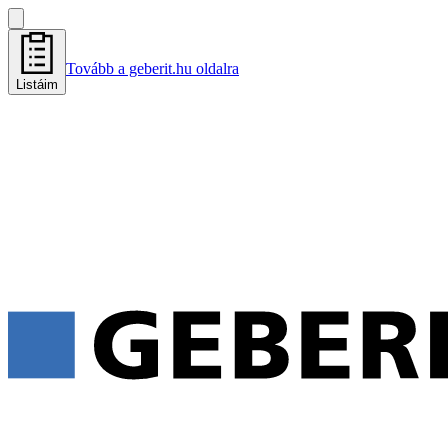
Tovább a geberit.hu oldalra
Listáim