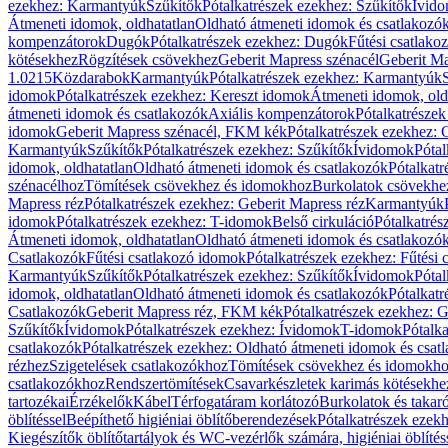
ezekhez: Karmantyúk
Szűkítők
Pótalkatrészek ezekhez: Szűkítők
Ívid
Átmeneti idomok, oldhatatlan
Oldható átmeneti idomok és csatlakozó
kompenzátorok
Dugók
Pótalkatrészek ezekhez: Dugók
Fűtési csatlako
kötésekhez
Rögzítések csövekhez
Geberit Mapress szénacél
Geberit Ma
1.0215
Közdarabok
Karmantyúk
Pótalkatrészek ezekhez: Karmantyúk
idomok
Pótalkatrészek ezekhez: Kereszt idomok
Átmeneti idomok, old
átmeneti idomok és csatlakozók
Axiális kompenzátorok
Pótalkatrésze
idomok
Geberit Mapress szénacél, FKM kék
Pótalkatrészek ezekhez:
Karmantyúk
Szűkítők
Pótalkatrészek ezekhez: Szűkítők
Ívidomok
Pótal
idomok, oldhatatlan
Oldható átmeneti idomok és csatlakozók
Pótalkatr
szénacélhoz
Tömítések csövekhez és idomokhoz
Burkolatok csövekhe
Mapress réz
Pótalkatrészek ezekhez: Geberit Mapress réz
Karmantyúk
idomok
Pótalkatrészek ezekhez: T-idomok
Belső cirkuláció
Pótalkatrés
Átmeneti idomok, oldhatatlan
Oldható átmeneti idomok és csatlakozó
Csatlakozók
Fűtési csatlakozó idomok
Pótalkatrészek ezekhez: Fűtési
Karmantyúk
Szűkítők
Pótalkatrészek ezekhez: Szűkítők
Ívidomok
Pótal
idomok, oldhatatlan
Oldható átmeneti idomok és csatlakozók
Pótalkatr
Csatlakozók
Geberit Mapress réz, FKM kék
Pótalkatrészek ezekhez: 
Szűkítők
Ívidomok
Pótalkatrészek ezekhez: Ívidomok
T-idomok
Pótalk
csatlakozók
Pótalkatrészek ezekhez: Oldható átmeneti idomok és csat
rézhez
Szigetelések csatlakozókhoz
Tömítések csövekhez és idomokh
csatlakozókhoz
Rendszertömítések
Csavarkészletek karimás kötésekhe
tartozékai
Érzékelők
Kábel
Térfogatáram korlátozó
Burkolatok és takar
öblítéssel
Beépíthető higiéniai öblítőberendezések
Pótalkatrészek ezekh
Kiegészítők öblítőtartályok és WC-vezérlők számára, higiéniai öblítés