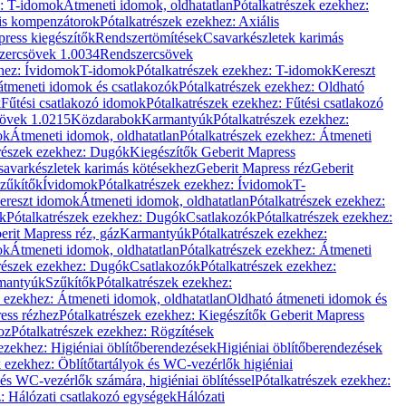
z: T-idomok
Átmeneti idomok, oldhatatlan
Pótalkatrészek ezekhez:
is kompenzátorok
Pótalkatrészek ezekhez: Axiális
ress kiegészítők
Rendszertömítések
Csavarkészletek karimás
zercsövek 1.0034
Rendszercsövek
khez: Ívidomok
T-idomok
Pótalkatrészek ezekhez: T-idomok
Kereszt
átmeneti idomok és csatlakozók
Pótalkatrészek ezekhez: Oldható
k
Fűtési csatlakozó idomok
Pótalkatrészek ezekhez: Fűtési csatlakozó
övek 1.0215
Közdarabok
Karmantyúk
Pótalkatrészek ezekhez:
ok
Átmeneti idomok, oldhatatlan
Pótalkatrészek ezekhez: Átmeneti
részek ezekhez: Dugók
Kiegészítők Geberit Mapress
savarkészletek karimás kötésekhez
Geberit Mapress réz
Geberit
Szűkítők
Ívidomok
Pótalkatrészek ezekhez: Ívidomok
T-
Kereszt idomok
Átmeneti idomok, oldhatatlan
Pótalkatrészek ezekhez:
k
Pótalkatrészek ezekhez: Dugók
Csatlakozók
Pótalkatrészek ezekhez:
erit Mapress réz, gáz
Karmantyúk
Pótalkatrészek ezekhez:
ok
Átmeneti idomok, oldhatatlan
Pótalkatrészek ezekhez: Átmeneti
részek ezekhez: Dugók
Csatlakozók
Pótalkatrészek ezekhez:
rmantyúk
Szűkítők
Pótalkatrészek ezekhez:
k ezekhez: Átmeneti idomok, oldhatatlan
Oldható átmeneti idomok és
ess rézhez
Pótalkatrészek ezekhez: Kiegészítők Geberit Mapress
oz
Pótalkatrészek ezekhez: Rögzítések
ezekhez: Higiéniai öblítőberendezések
Higiéniai öblítőberendezések
k ezekhez: Öblítőtartályok és WC-vezérlők higiéniai
 és WC-vezérlők számára, higiéniai öblítéssel
Pótalkatrészek ezekhez:
: Hálózati csatlakozó egységek
Hálózati