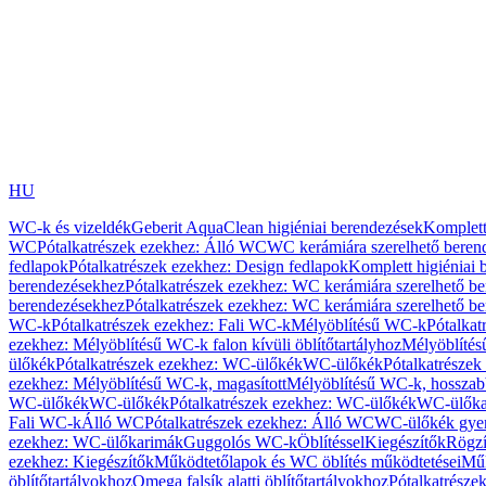
HU
WC-k és vizeldék
Geberit AquaClean higiéniai berendezések
Komplett
WC
Pótalkatrészek ezekhez: Álló WC
WC kerámiára szerelhető beren
fedlapok
Pótalkatrészek ezekhez: Design fedlapok
Komplett higiéniai
berendezésekhez
Pótalkatrészek ezekhez: WC kerámiára szerelhető b
berendezésekhez
Pótalkatrészek ezekhez: WC kerámiára szerelhető b
WC-k
Pótalkatrészek ezekhez: Fali WC-k
Mélyöblítésű WC-k
Pótalkat
ezekhez: Mélyöblítésű WC-k falon kívüli öblítőtartályhoz
Mélyöblíté
ülőkék
Pótalkatrészek ezekhez: WC-ülőkék
WC-ülőkék
Pótalkatrésze
ezekhez: Mélyöblítésű WC-k, magasított
Mélyöblítésű WC-k, hosszabb
WC-ülőkék
WC-ülőkék
Pótalkatrészek ezekhez: WC-ülőkék
WC-ülőka
Fali WC-k
Álló WC
Pótalkatrészek ezekhez: Álló WC
WC-ülőkék gye
ezekhez: WC-ülőkarimák
Guggolós WC-k
Öblítéssel
Kiegészítők
Rögzí
ezekhez: Kiegészítők
Működtetőlapok és WC öblítés működtetései
Műk
öblítőtartályokhoz
Omega falsík alatti öblítőtartályokhoz
Pótalkatrészek