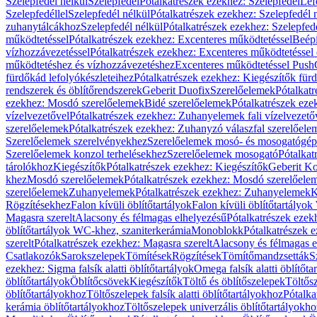
Szelepfedél nélkül
Szelepfedél
Pótalkatrészek ezekhez: Szelepfedél
Lef
Szelepfedéllel
Szelepfedél nélkül
Pótalkatrészek ezekhez: Szelepfedél 
zuhanytálcákhoz
Szelepfedél nélkül
Pótalkatrészek ezekhez: Szelepfed
működtetéssel
Pótalkatrészek ezekhez: Excenteres működtetéssel
Beépí
vízhozzávezetéssel
Pótalkatrészek ezekhez: Excenteres működtetéssel 
működtetéshez és vízhozzávezetéshez
Excenteres működtetéssel Push
fürdőkád lefolyókészleteihez
Pótalkatrészek ezekhez: Kiegészítők fürd
rendszerek és öblítőrendszerek
Geberit Duofix
Szerelőelemek
Pótalkat
ezekhez: Mosdó szerelőelemek
Bidé szerelőelemek
Pótalkatrészek eze
vízelvezetővel
Pótalkatrészek ezekhez: Zuhanyelemek fali vízelvezető
szerelőelemek
Pótalkatrészek ezekhez: Zuhanyzó válaszfal szerelőele
Szerelőelemek szerelvényekhez
Szerelőelemek mosó- és mosogatógé
Szerelőelemek konzol terhelésekhez
Szerelőelemek mosogató
Pótalkat
tárolókhoz
Kiegészítők
Pótalkatrészek ezekhez: Kiegészítők
Geberit K
khez
Mosdó szerelőelemek
Pótalkatrészek ezekhez: Mosdó szerelőele
szerelőelemek
Zuhanyelemek
Pótalkatrészek ezekhez: Zuhanyelemek
K
Rögzítésekhez
Falon kívüli öblítőtartályok
Falon kívüli öblítőtartály
Magasra szerelt
Alacsony és félmagas elhelyezésű
Pótalkatrészek ezek
öblítőtartályok WC-khez, szaniterkerámia
Monoblokk
Pótalkatrészek 
szerelt
Pótalkatrészek ezekhez: Magasra szerelt
Alacsony és félmagas e
Csatlakozók
Sarokszelepek
Tömítések
Rögzítések
Tömítőmandzsetták
S
ezekhez: Sigma falsík alatti öblítőtartályok
Omega falsík alatti öblítőta
öblítőtartályok
Öblítőcsövek
Kiegészítők
Töltő és öblítőszelepek
Töltős
öblítőtartályokhoz
Töltőszelepek falsík alatti öblítőtartályokhoz
Pótalka
kerámia öblítőtartályokhoz
Töltőszelepek univerzális öblítőtartályokho