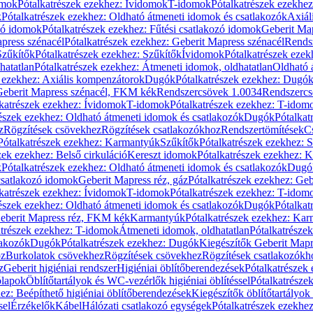
omok
Pótalkatrészek ezekhez: Ívidomok
T-idomok
Pótalkatrészek ezekhe
k
Pótalkatrészek ezekhez: Oldható átmeneti idomok és csatlakozók
Axiál
zó idomok
Pótalkatrészek ezekhez: Fűtési csatlakozó idomok
Geberit Map
press szénacél
Pótalkatrészek ezekhez: Geberit Mapress szénacél
Rends
Szűkítők
Pótalkatrészek ezekhez: Szűkítők
Ívidomok
Pótalkatrészek eze
hatatlan
Pótalkatrészek ezekhez: Átmeneti idomok, oldhatatlan
Oldható 
k ezekhez: Axiális kompenzátorok
Dugók
Pótalkatrészek ezekhez: Dugó
 Geberit Mapress szénacél, FKM kék
Rendszercsövek 1.0034
Rendszercs
katrészek ezekhez: Ívidomok
T-idomok
Pótalkatrészek ezekhez: T-idom
észek ezekhez: Oldható átmeneti idomok és csatlakozók
Dugók
Pótalkat
z
Rögzítések csövekhez
Rögzítések csatlakozókhoz
Rendszertömítések
C
Pótalkatrészek ezekhez: Karmantyúk
Szűkítők
Pótalkatrészek ezekhez: 
zek ezekhez: Belső cirkuláció
Kereszt idomok
Pótalkatrészek ezekhez: 
k
Pótalkatrészek ezekhez: Oldható átmeneti idomok és csatlakozók
Dugó
 csatlakozó idomok
Geberit Mapress réz, gáz
Pótalkatrészek ezekhez: Geb
katrészek ezekhez: Ívidomok
T-idomok
Pótalkatrészek ezekhez: T-idom
észek ezekhez: Oldható átmeneti idomok és csatlakozók
Dugók
Pótalkat
Geberit Mapress réz, FKM kék
Karmantyúk
Pótalkatrészek ezekhez: Ka
atrészek ezekhez: T-idomok
Átmeneti idomok, oldhatatlan
Pótalkatrésze
lakozók
Dugók
Pótalkatrészek ezekhez: Dugók
Kiegészítők Geberit Mapr
oz
Burkolatok csövekhez
Rögzítések csövekhez
Rögzítések csatlakozókh
z
Geberit higiéniai rendszer
Higiéniai öblítőberendezések
Pótalkatrészek 
ólapok
Öblítőtartályok és WC-vezérlők higiéniai öblítéssel
Pótalkatrésze
ez: Beépíthető higiéniai öblítőberendezések
Kiegészítők öblítőtartályok
sel
Érzékelők
Kábel
Hálózati csatlakozó egységek
Pótalkatrészek ezekhez