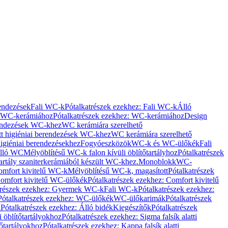
rendezések
Fali WC-k
Pótalkatrészek ezekhez: Fali WC-k
Álló
WC-kerámiához
Pótalkatrészek ezekhez: WC-kerámiához
Design
rendezések WC-khez
WC kerámiára szerelhető
t higiéniai berendezések WC-khez
WC kerámiára szerelhető
igiéniai berendezésekhez
Fogyóeszközök
WC-k és WC-ülőkék
Fali
Álló WC
Mélyöblítésű WC-k falon kívüli öblítőtartályhoz
Pótalkatrészek
tartály szaniterkerámiából készült WC-khez.
Monoblokk
WC-
omfort kivitelű WC-k
Mélyöblítésű WC-k, magasított
Pótalkatrészek
omfort kivitelű WC-ülőkék
Pótalkatrészek ezekhez: Comfort kivitelű
trészek ezekhez: Gyermek WC-k
Fali WC-k
Pótalkatrészek ezekhez:
Pótalkatrészek ezekhez: WC-ülőkék
WC-ülőkarimák
Pótalkatrészek
k
Pótalkatrészek ezekhez: Álló bidék
Kiegészítők
Pótalkatrészek
i öblítőtartályokhoz
Pótalkatrészek ezekhez: Sigma falsík alatti
tőtartályokhoz
Pótalkatrészek ezekhez: Kappa falsík alatti