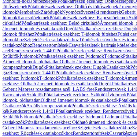
Monolith-hoz
Öblítőszelepek
Pótalkatrészek ezekhez: Öblítőszelepek
Ö
töltőszelepek
Pótalkatrészek ezekhez: Öblítő és töltőszelepek
2 mennyis
idomok
Membránok
Záródugók
Nyomócsővezetéki rendszerek
Geberit
Idomok
Kapcsolóelemek
Pótalkatrészek ezekhez: Kapcsolóelemek
Szű
cirkuláció
Pótalkatrészek ezekhez: Belső cirkuláció
Átmeneti idomok, o
átmeneti idomok és csatlakozók
Dugók
Pótalkatrészek ezekhez: Dugó
idomok fűtéshez
Pótalkatrészek ezekhez: T-idomok fűtéshez
Fűtési cs
idomokhoz
Szigetelések csatlakozókhoz
Tömítések csövekhez és ido
csatlakozókhoz
Rendszertömítések
Csavarkészletek karimás kötésekhe
acél
Rendszercsövek 1.4401
Pótalkatrészek ezekhez: Rendszercsövek
Szűkítők
Ívidomok
Pótalkatrészek ezekhez: Ívidomok
T-idomok
Pótalk
Átmeneti idomok, oldhatatlan
Oldható átmeneti idomok és csatlakozó
kompenzátorok
Dugók
Pótalkatrészek ezekhez: Dugók
Csatlakozók
Pót
gáz
Rendszercsövek 1.4401
Pótalkatrészek ezekhez: Rendszercsövek 
ezekhez: Ívidomok
T-idomok
Pótalkatrészek ezekhez: T-idomok
Átmene
ezekhez: Oldható átmeneti idomok és csatlakozók
Dugók
Pótalkatrész
Geberit Mapress rozsdamentes acél, LABS-free
Rendszercsövek 1.44
Karmantyúk
Szűkítők
Pótalkatrészek ezekhez: Szűkítők
Ívidomok
Pótal
idomok, oldhatatlan
Oldható átmeneti idomok és csatlakozók
Pótalkatr
Csatlakozók
Axiális kompenzátorok
Pótalkatrészek ezekhez: Axiális 
kék
Rendszercsövek 1.4401
Pótalkatrészek ezekhez: Rendszercsövek 
Szűkítők
Ívidomok
Pótalkatrészek ezekhez: Ívidomok
T-idomok
Pótalk
csatlakozók
Pótalkatrészek ezekhez: Oldható átmeneti idomok és csat
Geberit Mapress rozsdamentes acélhoz
Szigetelések csatlakozókhoz
Sz
ezekhez: Rögzítések csatlakozókhoz
Rendszertömítések
Csavarkészlet