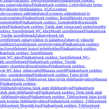
let zuhanytálcákhoz, d90
Szelepfedéllel
Pótalkatrészek ezekhez:
stra zuhanytálcákhoz
Pótalkatrészek ezekhez: Lefolyókészlet Sestra
efolyókészlet fürdőkádakhoz, d52
Excenteres
szlet excenteres működtetéshez
Excenteres működtetéssel és
ozzávezetéshez
Pótalkatrészek ezekhez: Beépítőkészlet excenteres
Szelepfedéllel
Pótalkatrészek ezekhez: Szelepfedéllel
Kiegészítők
szelep
Pótalkatrészek ezekhez: Falsík alatti visszacsapó szelep
Szerelési
ezekhez: Szerelőelemek WC-khez
Mosdó szerelőelemek
Pótalkatrészek
 Vizelde szerelőelemek
Zuhanyelemek fali
 Szerelőelemek zuhanyzókhoz és kádakhoz
Zuhanyzó válaszfal
iöntőkhöz
Szerelőelemek szerelvényekhez
Pótalkatrészek ezekhez:
hez
Szerelőelemek konzol terhelésekhez
Pótalkatrészek ezekhez:
lkatrészek ezekhez: Szerelőelemek
lemek WC-khez
Pótalkatrészek ezekhez: Szerelőelemek WC-
lde szerelőelemek
Pótalkatrészek ezekhez: Vizelde
uhany elemekhez
Rögzítésekhez
Pótalkatrészek ezekhez:
rtályok WC-khez, műanyagból
Magasra szerelt
Pótalkatrészek ezekhez:
khez, szaniterkerámia
Pótalkatrészek ezekhez: Falon kívüli
trészek ezekhez: Öblítőcsövek falon kívüli öblítőtartályokhoz
Magasra
Pótalkatrészek ezekhez:
 öblítőtartályok
Sigma falsík alatti öblítőtartályok
Pótalkatrészek
alsík alatti öblítőtartályok
Pótalkatrészek ezekhez: Delta falsík alatti
 öblítőtartályokhoz
Pótalkatrészek ezekhez: Töltőszelepek falon kívüli
epek kerámia öblítőtartályokhoz
Pótalkatrészek ezekhez: Töltőszelepek
öltőszelepek Monolith-hoz
Pótalkatrészek ezekhez: Töltőszelepek