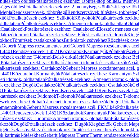
blítés-stop öblítés
Pótalkatrészek ezekhez: Öblítés-stop öblítés
2 mennyis
éges öblítés
Pótalkatrészek ezekhez: 2 mennyiséges öblítés
Kiegészítők
 Mepla
Rendszercsövek, többrétegű
Rendszercsövek fűtéshez, többréteg
kítők
Pótalkatrészek ezekhez: Szűkítők
Könyökök
Pótalkatrészek ezekh
ldhatatlan
Pótalkatrészek ezekhez: Átmeneti idomok, oldhatatlan
Oldhat
k
Csatlakozók
Pótalkatrészek ezekhez: Csatlakozók
Elosztók menetes csa
atlakozó idomok
Pótalkatrészek ezekhez: Fűtési csatlakozó idomok
Kiegé
mokhoz
Tömítések csatlakozókhoz
Burkolatok csövekhez
Rögzítések csö
z
Geberit Mapress rozsdamentes acél
Geberit Mapress rozsdamentes acé
 1.4401
Rendszercsövek 1.4521
Közdarabok
Karmantyúk
Pótalkatrészek
atrészek ezekhez: T-idomok
Belső cirkuláció
Pótalkatrészek ezekhez: Bel
k
Pótalkatrészek ezekhez: Oldható átmeneti idomok és csatlakozók
Axiál
alkatrészek ezekhez: Csatlakozók
Geberit Mapress rozsdamentes acél, 
1.4401
Közdarabok
Karmantyúk
Pótalkatrészek ezekhez: Karmantyúk
Sz
ti idomok, oldhatatlan
Pótalkatrészek ezekhez: Átmeneti idomok, oldha
ek ezekhez: Dugók
Csatlakozók
Pótalkatrészek ezekhez: Csatlakozók
Geb
01
Pótalkatrészek ezekhez: Rendszercsövek 1.4401
Rendszercsövek 1.4
katrészek ezekhez: Ívidomok
T-idomok
Pótalkatrészek ezekhez: T-idom
észek ezekhez: Oldható átmeneti idomok és csatlakozók
Dugók
Pótalkat
kompenzátorok
Geberit Mapress rozsdamentes acél, FKM kék
Pótalkatré
1.4401
Rendszercsövek 1.4521
Közdarabok
Karmantyúk
Pótalkatrészek
atrészek ezekhez: T-idomok
Átmeneti idomok, oldhatatlan
Pótalkatrésze
lakozók
Dugók
Pótalkatrészek ezekhez: Dugók
Kiegészítők Geberit Mapr
igetelések csövekhez és idomokhoz
Tömítések csövekhez és idomokho
ek karimás kötésekhez
Geberit Mapress Therm
Therm rendszercsövek
Id