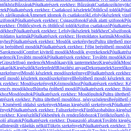
öntőkhöz
Bűzzárak
Pótalkatrészek ezekhez: Bűzzárak
Csatlakozókönyök
etek
Pótalkatrészek ezekhez: Csatlakozó készletek
Öblítőcső toldók
Pótal
 és zárókupakok
Átmeneti idomok és csatlakozók
Lefolyókészletek vize
szifonok
Pótalkatrészek ezekhez: Csigaszifonok
Falsík alatti szifonok
Pót
 ezekhez: Öblítőcsövek és öblítőcső toldók
Szifon csatlakozó
Pótalkatrés
idékhez
Pótalkatrészek ezekhez: Lefolyókészletek bidékhez
Csőszifonok
toldatos karimák
Pótalkatrészek ezekhez: Hegtoldatos karimák
Mosdóka
nyhez
Pótalkatrészek ezekhez: Mosdók szekrényhez
Pultra ültethető m
lig beépíthető mosdók
Pótalkatrészek ezekhez: Félig beépíthető mosdók
Sarokmosdó
Comfort kivitelű mosdók
Mosdók gyerekeknek
Pótalkatré
őmedencék
További mosdók
Pótalkatrészek ezekhez: További mosdók
Kiö
e
Gipszfelfogó medencék
Mosdókagylók tantermekhez
Kiegészítők
Mosdó
takarók
Kiegészítők
Szelepfedél
Rögzítési anyag
Dekorpanelek
Szerelőko
szekrénnyel
Mosdó készletek mosdószekrénnyel
Pótalkatrészek ezekhe
thető mosdó készletek mosdószekrénnyel
Beépíthető mosdó készletek m
ek ezekhez: Mosdószekrények
Kézmosókhoz
Pótalkatrészek ezekhez: 
edencés mosdókhoz
Bútorba építhető mosdó
Pótalkatrészek ezekhez: Bút
ókhoz
Mosdópultok
Pótalkatrészek ezekhez: Mosdópultok
Pultra ültethet
atrészek ezekhez: Pultra ültethető mosdóhoz, négyszögletes
Beépíthető
z: Kisméretű oldalsó szekrények
Magas kiegészítő szekrények
Pótalkatr
rények
Pótalkatrészek ezekhez: Faliszekrények
Fürdőszobabútor-kiegész
 ezekhez: Kiegészítők
Fiókbetétek és rendeződobozok
Törölközőtartó és 
oló aljzatok
Pótalkatrészek ezekhez: Dugaszoló aljzatok
További kiegés
al
Integrált világítás nélkül
Tükrös szekrények
Pótalkatrészek ezekhez: 
lágítás nélkül
Kiegészítők
Világítótestek
Fogantyúk
További kiegészítők
D