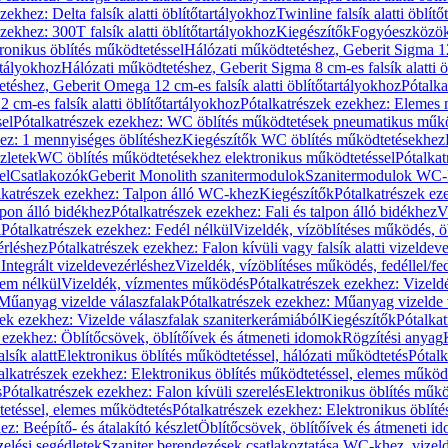
zekhez: Delta falsík alatti öblítőtartályokhoz
Twinline falsík alatti öblít
zekhez: 300T falsík alatti öblítőtartályokhoz
Kiegészítők
Fogyóeszközö
ronikus öblítés működtetéssel
Hálózati működtetéshez, Geberit Sigma 12 
rtályokhoz
Hálózati működtetéshez, Geberit Sigma 8 cm-es falsík alatti ö
téshez, Geberit Omega 12 cm-es falsík alatti öblítőtartályokhoz
Pótalk
cm-es falsík alatti öblítőtartályokhoz
Pótalkatrészek ezekhez: Elemes m
el
Pótalkatrészek ezekhez: WC öblítés működtetések pneumatikus műkö
ez: 1 mennyiséges öblítéshez
Kiegészítők WC öblítés működtetésekhez
zletek
WC öblítés működtetésekhez elektronikus működtetéssel
Pótalka
el
Csatlakozók
Geberit Monolith szanitermodulok
Szanitermodulok WC-
lkatrészek ezekhez: Talpon álló WC-khez
Kiegészítők
Pótalkatrészek ez
alpon álló bidékhez
Pótalkatrészek ezekhez: Fali és talpon álló bidékhez
V
l
Pótalkatrészek ezekhez: Fedél nélkül
Vizeldék, vízöblítéses működés, ö
érléshez
Pótalkatrészek ezekhez: Falon kívüli vagy falsík alatti vizeldev
Integrált vizeldevezérléshez
Vizeldék, vízöblítéses működés, fedéllel/fe
rem nélkül
Vizeldék, vízmentes működés
Pótalkatrészek ezekhez: Vizel
Műanyag vizelde válaszfalak
Pótalkatrészek ezekhez: Műanyag vizelde 
zek ezekhez: Vizelde válaszfalak szaniterkerámiából
Kiegészítők
Pótalka
 ezekhez: Öblítőcsövek, öblítőívek és átmeneti idomok
Rögzítési anyag
lsík alatt
Elektronikus öblítés működtetéssel, hálózati működtetés
Pótalk
alkatrészek ezekhez: Elektronikus öblítés működtetéssel, elemes működ
s
Pótalkatrészek ezekhez: Falon kívüli szerelés
Elektronikus öblítés műkö
tetéssel, elemes működtetés
Pótalkatrészek ezekhez: Elektronikus öblít
z: Beépítő- és átalakító készlet
Öblítőcsövek, öblítőívek és átmeneti i
elési segédletek
Szaniter berendezések csatlakoztatása WC-khez, vizel