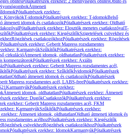
éges öblítés
Pótalkatrészek ezekhez: 2 mennyiséges öblítés
Öblítő és
Nyomógombok
Átmeneti
ű
Idomok
Pótalkatrészek ezekhez:
ez: Könyökök
T-idomok
Pótalkatrészek ezekhez: T-idomok
Belső
ó átmeneti idomok és csatlakozók
Pótalkatrészek ezekhez: Oldható
tlakozóval
Pótalkatrészek ezekhez: Elosztók menetes csatlakozóval
T-
szítők
Pótalkatrészek ezekhez: Kiegészítők
Szigetelések csövekhez és
vekhez
Rögzítések csatlakozókhoz
Pótalkatrészek ezekhez: Rögzítések
l
Pótalkatrészek ezekhez: Geberit Mapress rozsdamentes
 ezekhez: Karmantyúk
Szűkítők
Pótalkatrészek ezekhez:
ső cirkuláció
Átmeneti idomok, oldhatatlan
Pótalkatrészek ezekhez:
is kompenzátorok
Pótalkatrészek ezekhez: Axiális
gáz
Pótalkatrészek ezekhez: Geberit Mapress rozsdamentes acél,
űkítők
Pótalkatrészek ezekhez: Szűkítők
Ívidomok
Pótalkatrészek
tatlan
Oldható átmeneti idomok és csatlakozók
Pótalkatrészek
erit Mapress rozsdamentes acél, LABS-free
Pótalkatrészek ezekhez:
521
Karmantyúk
Pótalkatrészek ezekhez:
ok
Átmeneti idomok, oldhatatlan
Pótalkatrészek ezekhez: Átmeneti
részek ezekhez: Dugók
Csatlakozók
Pótalkatrészek ezekhez:
szek ezekhez: Geberit Mapress rozsdamentes acél, FKM
 ezekhez: Karmantyúk
Szűkítők
Pótalkatrészek ezekhez:
k ezekhez: Átmeneti idomok, oldhatatlan
Oldható átmeneti idomok és
ess rozsdamentes acélhoz
Pótalkatrészek ezekhez: Kiegészítők
z
Rögzítések csövekhez
Rögzítések csatlakozókhoz
Pótalkatrészek
omok
Pótalkatrészek ezekhez: Idomok
Karmantyúk
Pótalkatrészek