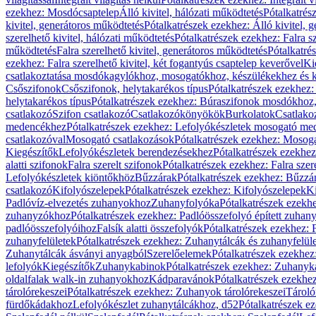
ezekhez: Mosdócsaptelep
Álló kivitel, hálózati működtetés
Pótalkatrés
kivitel, generátoros működtetés
Pótalkatrészek ezekhez: Álló kivitel, 
szerelhető kivitel, hálózati működtetés
Pótalkatrészek ezekhez: Falra sz
működtetés
Falra szerelhető kivitel, generátoros működtetés
Pótalkatré
ezekhez: Falra szerelhető kivitel, két fogantyús csaptelep keverővel
Ki
csatlakoztatása mosdókagylókhoz, mosogatókhoz, készülékekhez és
Csőszifonok
Csőszifonok, helytakarékos típus
Pótalkatrészek ezekhez:
helytakarékos típus
Pótalkatrészek ezekhez: Búraszifonok mosdókhoz, 
csatlakozó
Szifon csatlakozó
Csatlakozókönyökök
Burkolatok
Csatlako
medencékhez
Pótalkatrészek ezekhez: Lefolyókészletek mosogató m
csatlakozóval
Mosogató csatlakozások
Pótalkatrészek ezekhez: Mosoga
Kiegészítők
Lefolyókészletek berendezésekhez
Pótalkatrészek ezekhe
alatti szifonok
Falra szerelt szifonok
Pótalkatrészek ezekhez: Falra szer
Lefolyókészletek kiöntőkhöz
Bűzzárak
Pótalkatrészek ezekhez: Bűzzá
csatlakozó
Kifolyószelepek
Pótalkatrészek ezekhez: Kifolyószelepek
Ki
Padlóvíz-elvezetés zuhanyokhoz
Zuhanyfolyóka
Pótalkatrészek ezekh
zuhanyzókhoz
Pótalkatrészek ezekhez: Padlóösszefolyó épített zuha
padlóösszefolyóihoz
Falsík alatti összefolyók
Pótalkatrészek ezekhez: F
zuhanyfelületek
Pótalkatrészek ezekhez: Zuhanytálcák és zuhanyfelül
Zuhanytálcák ásványi anyagból
Szerelőelemek
Pótalkatrészek ezekhez
lefolyók
Kiegészítők
Zuhanykabinok
Pótalkatrészek ezekhez: Zuhanyk
oldalfalak walk-in zuhanyokhoz
Kádparavánok
Pótalkatrészek ezekh
tárolórekeszei
Pótalkatrészek ezekhez: Zuhanyok tárolórekeszei
Tároló
fürdőkádakhoz
Lefolyókészlet zuhanytálcákhoz, d52
Pótalkatrészek e