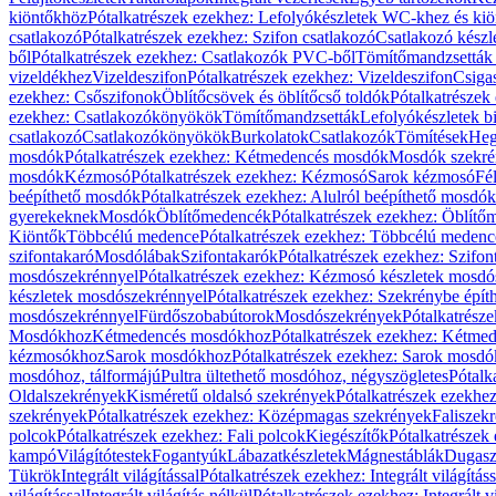
kiöntőkhöz
Pótalkatrészek ezekhez: Lefolyókészletek WC-khez és ki
csatlakozó
Pótalkatrészek ezekhez: Szifon csatlakozó
Csatlakozó készl
ből
Pótalkatrészek ezekhez: Csatlakozók PVC-ből
Tömítőmandzsetták
vizeldékhez
Vizeldeszifon
Pótalkatrészek ezekhez: Vizeldeszifon
Csiga
ezekhez: Csőszifonok
Öblítőcsövek és öblítőcső toldók
Pótalkatrészek
ezekhez: Csatlakozókönyökök
Tömítőmandzsetták
Lefolyókészletek b
csatlakozó
Csatlakozókönyökök
Burkolatok
Csatlakozók
Tömítések
Heg
mosdók
Pótalkatrészek ezekhez: Kétmedencés mosdók
Mosdók szekré
mosdók
Kézmosó
Pótalkatrészek ezekhez: Kézmosó
Sarok kézmosó
Fé
beépíthető mosdók
Pótalkatrészek ezekhez: Alulról beépíthető mosdók
gyerekeknek
Mosdók
Öblítőmedencék
Pótalkatrészek ezekhez: Öblít
Kiöntők
Többcélú medence
Pótalkatrészek ezekhez: Többcélú medenc
szifontakaró
Mosdólábak
Szifontakarók
Pótalkatrészek ezekhez: Szifon
mosdószekrénnyel
Pótalkatrészek ezekhez: Kézmosó készletek mosdó
készletek mosdószekrénnyel
Pótalkatrészek ezekhez: Szekrénybe épí
mosdószekrénnyel
Fürdőszobabútorok
Mosdószekrények
Pótalkatrész
Mosdókhoz
Kétmedencés mosdókhoz
Pótalkatrészek ezekhez: Kétm
kézmosókhoz
Sarok mosdókhoz
Pótalkatrészek ezekhez: Sarok mosd
mosdóhoz, tálformájú
Pultra ültethető mosdóhoz, négyszögletes
Pótalk
Oldalszekrények
Kisméretű oldalsó szekrények
Pótalkatrészek ezekhe
szekrények
Pótalkatrészek ezekhez: Középmagas szekrények
Faliszek
polcok
Pótalkatrészek ezekhez: Fali polcok
Kiegészítők
Pótalkatrészek
kampó
Világítótestek
Fogantyúk
Lábazatkészletek
Mágnestáblák
Dugasz
Tükrök
Integrált világítással
Pótalkatrészek ezekhez: Integrált világításs
világítással
Integrált világítás nélkül
Pótalkatrészek ezekhez: Integrált vi