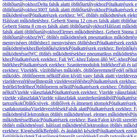
öblítőtartályokhoz
Delta falsík alatti öblítőtartályokhoz
Pótalkatrészek e
öblítőtartályokhoz
300T falsík alatti öblítőtartályokhoz
Pótalkatrészek e
működtetéssel
Pótalkatrészek ezekhez: WC öblítés működtetések elekt
Hálózati működtetéshez, Geberit Sigma 12 cm-es falsík alatti öblítőta
Geberit Sigma 8 cm-es falsík alatti öblítőtartályokhoz
Hálózati működte
falsík alatti öblítőtartályokhoz
Elemes működtetéshez, Geberit Sigma 12 
öblítőtartályokhoz
WC öblítés működtetések pneumatikus működtetéss
mennyiséges öblítéshez
1 mennyiséges öblítéshez
Pótalkatrészek ezekh
működtetésekhez
Beépítőkészletek
Pótalkatrészek ezekhez: Beépítőkés
működtetéssel
WC öblítés működtetésekhez pneumatikus működtetéss
khez
Pótalkatrészek ezekhez: Fali WC-khez
Talpon álló WC-khez
Póta
bidékhez
Pótalkatrészek ezekhez: Szanitermodulok bidékhez
Fali és t
ezekhez: Vizeldék, vízöblítéses működés, öblítőperemmel
Fedél nélkü
működés, öblítőperem nélkül
Falon kívüli vagy falsík alatti vizeldevez
vizeldevezérléssel
Integrált vizeldevezérléshez
Pótalkatrészek ezekhez: 
fedéllel/fedélhez
Öblítőperem nélkül
Pótalkatrészek ezekhez: Öblítőpe
nélkül
Vizelde válaszfalak
Pótalkatrészek ezekhez: Vizelde válaszfalak
vizelde válaszfalak
Vizelde válaszfalak szaniterkerámiából
Pótalkatrés
tartozékok
Öblítőcsövek, öblítőívek és átmeneti idomok
Pótalkatrészek
csatlakoztatása
Vizeldevezérlések
Falsík alatt
Pótalkatrészek ezekhez: Fa
működtetés
Elektronikus öblítés működtetéssel, elemes működtetés
Pót
működtetéssel
Basic
Pótalkatrészek ezekhez: Basic
Falon kívüli szerelé
öblítés működtetéssel, hálózati működtetés
Elektronikus öblítés működ
ezekhez: Kiegészítők
Beépítő- és átalakító készlet
Pótalkatrészek ezekhe
Felújítókészletek
Takarólapok
Integrált vezérlések
Egyéb tartozékok
Kez