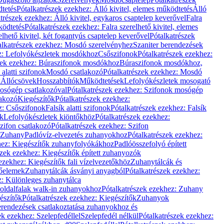
dtetés
Pótalkatrészek ezekhez: Álló kivitel, elemes működtetés
Álló
trészek ezekhez: Álló kivitel, egykaros csaptelep keverővel
Falra
ködtetés
Pótalkatrészek ezekhez: Falra szerelhető kivitel, elemes
elhető kivitel, két fogantyús csaptelep keverővel
Pótalkatrészek
alkatrészek ezekhez: Mosdó szerelvényhez
Szaniter berendezések
z: Lefolyókészletek mosdókhoz
Csőszifonok
Pótalkatrészek ezekhez:
zek ezekhez: Búraszifonok mosdókhoz
Búraszifonok mosdókhoz,
alatti szifonok
Mosdó csatlakozó
Pótalkatrészek ezekhez: Mosdó
k
Állócsövek
Hosszabbítók
Működtetések
Lefolyókészletek mosogató
osógép csatlakozóval
Pótalkatrészek ezekhez: Szifonok mosógép
lakozó
Kiegészítők
Pótalkatrészek ezekhez:
z: Csőszifonok
Falsík alatti szifonok
Pótalkatrészek ezekhez: Falsík
ők
Lefolyókészletek kiöntőkhöz
Pótalkatrészek ezekhez:
zifon csatlakozó
Pótalkatrészek ezekhez: Szifon
Zuhany
Padlóvíz-elvezetés zuhanyokhoz
Pótalkatrészek ezekhez:
hez: Kiegészítők zuhanyfolyókákhoz
Padlóösszefolyó épített
szek ezekhez: Kiegészítők épített zuhanyozók
ezekhez: Kiegészítők fali vízelvezetőkhöz
Zuhanytálcák és
lőelemek
Zuhanytálcák ásványi anyagból
Pótalkatrészek ezekhez:
z: Különleges zuhanytálca
oldalfalak walk-in zuhanyokhoz
Pótalkatrészek ezekhez: Zuhany
észítők
Pótalkatrészek ezekhez: Kiegészítők
Zuhanyok
erendezések csatlakoztatása zuhanyokhoz és
ek ezekhez: Szelepfedéllel
Szelepfedél nélkül
Pótalkatrészek ezekhez: