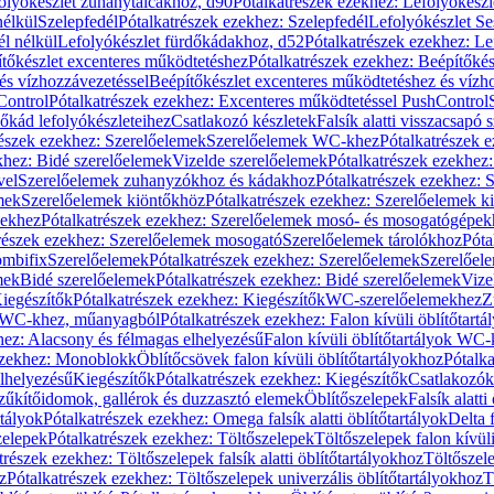
olyókészlet zuhanytálcákhoz, d90
Pótalkatrészek ezekhez: Lefolyókész
nélkül
Szelepfedél
Pótalkatrészek ezekhez: Szelepfedél
Lefolyókészlet Se
él nélkül
Lefolyókészlet fürdőkádakhoz, d52
Pótalkatrészek ezekhez: L
tőkészlet excenteres működtetéshez
Pótalkatrészek ezekhez: Beépítőké
és vízhozzávezetéssel
Beépítőkészlet excenteres működtetéshez és vízh
Control
Pótalkatrészek ezekhez: Excenteres működtetéssel PushControl
őkád lefolyókészleteihez
Csatlakozó készletek
Falsík alatti visszacsapó 
részek ezekhez: Szerelőelemek
Szerelőelemek WC-khez
Pótalkatrészek 
khez: Bidé szerelőelemek
Vizelde szerelőelemek
Pótalkatrészek ezekhez:
vel
Szerelőelemek zuhanyzókhoz és kádakhoz
Pótalkatrészek ezekhez:
mek
Szerelőelemek kiöntőkhöz
Pótalkatrészek ezekhez: Szerelőelemek k
pekhez
Pótalkatrészek ezekhez: Szerelőelemek mosó- és mosogatógépek
részek ezekhez: Szerelőelemek mosogató
Szerelőelemek tárolókhoz
Póta
ombifix
Szerelőelemek
Pótalkatrészek ezekhez: Szerelőelemek
Szerelőe
mek
Bidé szerelőelemek
Pótalkatrészek ezekhez: Bidé szerelőelemek
Vize
iegészítők
Pótalkatrészek ezekhez: Kiegészítők
WC-szerelőelemekhez
Z
ok WC-khez, műanyagból
Pótalkatrészek ezekhez: Falon kívüli öblítőta
hez: Alacsony és félmagas elhelyezésű
Falon kívüli öblítőtartályok WC-
ezekhez: Monoblokk
Öblítőcsövek falon kívüli öblítőtartályokhoz
Pótalka
lhelyezésű
Kiegészítők
Pótalkatrészek ezekhez: Kiegészítők
Csatlakozók
zűkítőidomok, gallérok és duzzasztó elemek
Öblítőszelepek
Falsík alatti
rtályok
Pótalkatrészek ezekhez: Omega falsík alatti öblítőtartályok
Delta f
zelepek
Pótalkatrészek ezekhez: Töltőszelepek
Töltőszelepek falon kívüli
trészek ezekhez: Töltőszelepek falsík alatti öblítőtartályokhoz
Töltőszel
z
Pótalkatrészek ezekhez: Töltőszelepek univerzális öblítőtartályokhoz
T