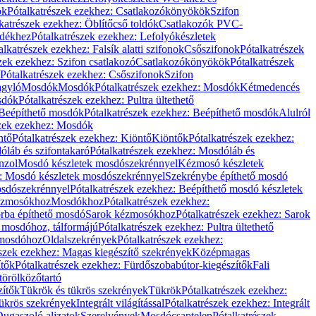
ök
Pótalkatrészek ezekhez: Csatlakozókönyökök
Szifon
katrészek ezekhez: Öblítőcső toldók
Csatlakozók PVC-
ldékhez
Pótalkatrészek ezekhez: Lefolyókészletek
alkatrészek ezekhez: Falsík alatti szifonok
Csőszifonok
Pótalkatrészek
zek ezekhez: Szifon csatlakozó
Csatlakozókönyökök
Pótalkatrészek
Pótalkatrészek ezekhez: Csőszifonok
Szifon
gyló
Mosdók
Mosdók
Pótalkatrészek ezekhez: Mosdók
Kétmedencés
osdók
Pótalkatrészek ezekhez: Pultra ültethető
Beépíthető mosdók
Pótalkatrészek ezekhez: Beépíthető mosdók
Alulról
szek ezekhez: Mosdók
ntő
Pótalkatrészek ezekhez: Kiöntő
Kiöntők
Pótalkatrészek ezekhez:
láb és szifontakaró
Pótalkatrészek ezekhez: Mosdóláb és
nzol
Mosdó készletek mosdószekrénnyel
Kézmosó készletek
z: Mosdó készletek mosdószekrénnyel
Szekrénybe építhető mosdó
osdószekrénnyel
Pótalkatrészek ezekhez: Beépíthető mosdó készletek
Kézmosókhoz
Mosdókhoz
Pótalkatrészek ezekhez:
orba építhető mosdó
Sarok kézmosókhoz
Pótalkatrészek ezekhez: Sarok
ő mosdóhoz, tálformájú
Pótalkatrészek ezekhez: Pultra ültethető
 mosdóhoz
Oldalszekrények
Pótalkatrészek ezekhez:
észek ezekhez: Magas kiegészítő szekrények
Középmagas
ítők
Pótalkatrészek ezekhez: Fürdőszobabútor-kiegészítők
Fali
törölközőtartó
zítők
Tükrök és tükrös szekrények
Tükrök
Pótalkatrészek ezekhez:
Tükrös szekrények
Integrált világítással
Pótalkatrészek ezekhez: Integrált
ugaszoló aljzatok
Szerelvények
Mosdócsaptelep
Pótalkatrészek