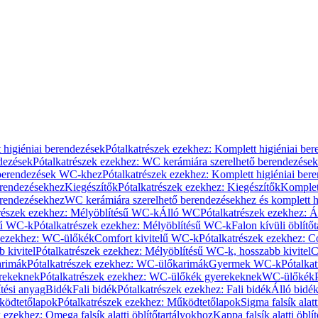
 higiéniai berendezések
Pótalkatrészek ezekhez: Komplett higiéniai be
dezések
Pótalkatrészek ezekhez: WC kerámiára szerelhető berendezések
 berendezések WC-khez
Pótalkatrészek ezekhez: Komplett higiéniai be
erendezésekhez
Kiegészítők
Pótalkatrészek ezekhez: Kiegészítők
Komplet
erendezésekhez
WC kerámiára szerelhető berendezésekhez és komplett h
részek ezekhez: Mélyöblítésű WC-k
Álló WC
Pótalkatrészek ezekhez: 
sű WC-k
Pótalkatrészek ezekhez: Mélyöblítésű WC-k
Falon kívüli öblítő
k ezekhez: WC-ülőkék
Comfort kivitelű WC-k
Pótalkatrészek ezekhez: C
 kivitel
Pótalkatrészek ezekhez: Mélyöblítésű WC-k, hosszabb kivitel
C
rimák
Pótalkatrészek ezekhez: WC-ülőkarimák
Gyermek WC-k
Pótalka
rekeknek
Pótalkatrészek ezekhez: WC-ülőkék gyerekeknek
WC-ülőkék
tési anyag
Bidék
Fali bidék
Pótalkatrészek ezekhez: Fali bidék
Álló bidé
ödtetőlapok
Pótalkatrészek ezekhez: Működtetőlapok
Sigma falsík alatt
 ezekhez: Omega falsík alatti öblítőtartályokhoz
Kappa falsík alatti öblí