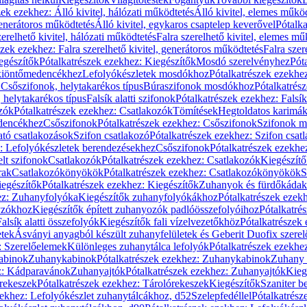
zek ezekhez: Álló kivitel, hálózati működtetés
Álló kivitel, elemes műkö
generátoros működtetés
Álló kivitel, egykaros csaptelep keverővel
Pótalka
erelhető kivitel, hálózati működtetés
Falra szerelhető kivitel, elemes mű
szek ezekhez: Falra szerelhető kivitel, generátoros működtetés
Falra szer
egészítők
Pótalkatrészek ezekhez: Kiegészítők
Mosdó szerelvényhez
Pót
 kiöntőmedencékhez
Lefolyókészletek mosdókhoz
Pótalkatrészek ezekhe
 Csőszifonok, helytakarékos típus
Búraszifonok mosdókhoz
Pótalkatrés
helytakarékos típus
Falsík alatti szifonok
Pótalkatrészek ezekhez: Falsík 
zók
Pótalkatrészek ezekhez: Csatlakozók
Tömítések
Hegtoldatos karimá
edencékhez
Csőszifonok
Pótalkatrészek ezekhez: Csőszifonok
Szifonok m
tó csatlakozások
Szifon csatlakozó
Pótalkatrészek ezekhez: Szifon csat
z: Lefolyókészletek berendezésekhez
Csőszifonok
Pótalkatrészek ezekhe
elt szifonok
Csatlakozók
Pótalkatrészek ezekhez: Csatlakozók
Kiegészít
rak
Csatlakozókönyökök
Pótalkatrészek ezekhez: Csatlakozókönyökök
S
egészítők
Pótalkatrészek ezekhez: Kiegészítők
Zuhanyok és fürdőkádak
ez: Zuhanyfolyóka
Kiegészítők zuhanyfolyókákhoz
Pótalkatrészek ezek
nyzókhoz
Kiegészítők épített zuhanyozók padlóösszefolyóihoz
Pótalkatré
alsík alatti összefolyók
Kiegészítők fali vízelvezetőkhöz
Pótalkatrészek 
etek
Ásványi anyagból készült zuhanyfelületek és Geberit Duofix szere
: Szerelőelemek
Különleges zuhanytálca lefolyók
Pótalkatrészek ezekhe
abinok
Zuhanykabinok
Pótalkatrészek ezekhez: Zuhanykabinok
Zuhany 
ez: Kádparavánok
Zuhanyajtók
Pótalkatrészek ezekhez: Zuhanyajtók
Kieg
rekeszek
Pótalkatrészek ezekhez: Tárolórekeszek
Kiegészítők
Szaniter b
zekhez: Lefolyókészlet zuhanytálcákhoz, d52
Szelepfedéllel
Pótalkatrész