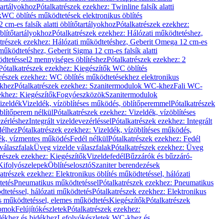
őtartályokhoz
Pótalkatrészek ezekhez: Twinline falsík alatti
k
WC öblítés működtetések elektronikus öblítés
cm-es falsík alatti öblítőtartályokhoz
Pótalkatrészek ezekhez:
blítőtartályokhoz
Pótalkatrészek ezekhez: Hálózati működtetéshez,
atrészek ezekhez: Hálózati működtetéshez, Geberit Omega 12 cm-es
űködtetéshez, Geberit Sigma 12 cm-es falsík alatti
dtetéssel
2 mennyiséges öblítéshez
Pótalkatrészek ezekhez: 2
Pótalkatrészek ezekhez: Kiegészítők WC öblítés
trészek ezekhez: WC öblítés működtetésekhez elektronikus
khez
Pótalkatrészek ezekhez: Szanitermodulok WC-khez
Fali WC-
ekhez: Kiegészítők
Fogyóeszközök
Szanitermodulok
izeldék
Vizeldék, vízöblítéses működés, öblítőperemmel
Pótalkatrészek
blítőperem nélkül
Pótalkatrészek ezekhez: Vizeldék, vízöblítéses
ezérléshez
Integrált vizeldevezérléssel
Pótalkatrészek ezekhez: Integrált
délhez
Pótalkatrészek ezekhez: Vizeldék, vízöblítéses működés,
dék, vízmentes működés
Fedél nélkül
Pótalkatrészek ezekhez: Fedél
válaszfalak
Üveg vizelde válaszfalak
Pótalkatrészek ezekhez: Üveg
trészek ezekhez: Kiegészítők
Vizeldefedél
Bűzzárók és bűzzáró-
Kifolyószelepek
Öblítéselosztó
Szaniter berendezések
atrészek ezekhez: Elektronikus öblítés működtetéssel, hálózati
tetés
Pneumatikus működtetéssel
Pótalkatrészek ezekhez: Pneumatikus
dtetéssel, hálózati működtetés
Pótalkatrészek ezekhez: Elektronikus
és működtetéssel, elemes működtetés
Kiegészítők
Pótalkatrészek
domok
Felújítókészletek
Pótalkatrészek ezekhez:
dékhez és bidékhez
Lefolyókészletek WC-khez és