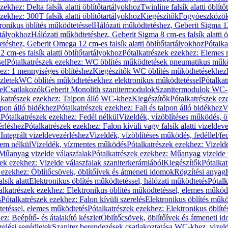
zekhez: Delta falsík alatti öblítőtartályokhoz
Twinline falsík alatti öblít
zekhez: 300T falsík alatti öblítőtartályokhoz
Kiegészítők
Fogyóeszközö
ronikus öblítés működtetéssel
Hálózati működtetéshez, Geberit Sigma 12 
rtályokhoz
Hálózati működtetéshez, Geberit Sigma 8 cm-es falsík alatti ö
téshez, Geberit Omega 12 cm-es falsík alatti öblítőtartályokhoz
Pótalk
cm-es falsík alatti öblítőtartályokhoz
Pótalkatrészek ezekhez: Elemes m
el
Pótalkatrészek ezekhez: WC öblítés működtetések pneumatikus műkö
ez: 1 mennyiséges öblítéshez
Kiegészítők WC öblítés működtetésekhez
zletek
WC öblítés működtetésekhez elektronikus működtetéssel
Pótalka
el
Csatlakozók
Geberit Monolith szanitermodulok
Szanitermodulok WC-
lkatrészek ezekhez: Talpon álló WC-khez
Kiegészítők
Pótalkatrészek ez
alpon álló bidékhez
Pótalkatrészek ezekhez: Fali és talpon álló bidékhez
V
l
Pótalkatrészek ezekhez: Fedél nélkül
Vizeldék, vízöblítéses működés, ö
érléshez
Pótalkatrészek ezekhez: Falon kívüli vagy falsík alatti vizeldev
Integrált vizeldevezérléshez
Vizeldék, vízöblítéses működés, fedéllel/fe
rem nélkül
Vizeldék, vízmentes működés
Pótalkatrészek ezekhez: Vizel
Műanyag vizelde válaszfalak
Pótalkatrészek ezekhez: Műanyag vizelde 
zek ezekhez: Vizelde válaszfalak szaniterkerámiából
Kiegészítők
Pótalka
 ezekhez: Öblítőcsövek, öblítőívek és átmeneti idomok
Rögzítési anyag
lsík alatt
Elektronikus öblítés működtetéssel, hálózati működtetés
Pótalk
alkatrészek ezekhez: Elektronikus öblítés működtetéssel, elemes működ
s
Pótalkatrészek ezekhez: Falon kívüli szerelés
Elektronikus öblítés műkö
tetéssel, elemes működtetés
Pótalkatrészek ezekhez: Elektronikus öblít
z: Beépítő- és átalakító készlet
Öblítőcsövek, öblítőívek és átmeneti i
elési segédletek
Szaniter berendezések csatlakoztatása WC-khez, vizel