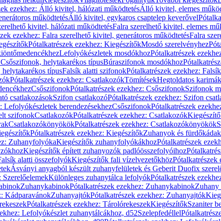
zek ezekhez: Álló kivitel, hálózati működtetés
Álló kivitel, elemes műkö
generátoros működtetés
Álló kivitel, egykaros csaptelep keverővel
Pótalka
erelhető kivitel, hálózati működtetés
Falra szerelhető kivitel, elemes mű
szek ezekhez: Falra szerelhető kivitel, generátoros működtetés
Falra szer
egészítők
Pótalkatrészek ezekhez: Kiegészítők
Mosdó szerelvényhez
Pót
 kiöntőmedencékhez
Lefolyókészletek mosdókhoz
Pótalkatrészek ezekhe
 Csőszifonok, helytakarékos típus
Búraszifonok mosdókhoz
Pótalkatrés
helytakarékos típus
Falsík alatti szifonok
Pótalkatrészek ezekhez: Falsík 
zók
Pótalkatrészek ezekhez: Csatlakozók
Tömítések
Hegtoldatos karimá
edencékhez
Csőszifonok
Pótalkatrészek ezekhez: Csőszifonok
Szifonok m
tó csatlakozások
Szifon csatlakozó
Pótalkatrészek ezekhez: Szifon csat
z: Lefolyókészletek berendezésekhez
Csőszifonok
Pótalkatrészek ezekhe
elt szifonok
Csatlakozók
Pótalkatrészek ezekhez: Csatlakozók
Kiegészít
rak
Csatlakozókönyökök
Pótalkatrészek ezekhez: Csatlakozókönyökök
S
egészítők
Pótalkatrészek ezekhez: Kiegészítők
Zuhanyok és fürdőkádak
ez: Zuhanyfolyóka
Kiegészítők zuhanyfolyókákhoz
Pótalkatrészek ezek
nyzókhoz
Kiegészítők épített zuhanyozók padlóösszefolyóihoz
Pótalkatré
alsík alatti összefolyók
Kiegészítők fali vízelvezetőkhöz
Pótalkatrészek 
etek
Ásványi anyagból készült zuhanyfelületek és Geberit Duofix szere
: Szerelőelemek
Különleges zuhanytálca lefolyók
Pótalkatrészek ezekhe
abinok
Zuhanykabinok
Pótalkatrészek ezekhez: Zuhanykabinok
Zuhany 
ez: Kádparavánok
Zuhanyajtók
Pótalkatrészek ezekhez: Zuhanyajtók
Kieg
rekeszek
Pótalkatrészek ezekhez: Tárolórekeszek
Kiegészítők
Szaniter b
zekhez: Lefolyókészlet zuhanytálcákhoz, d52
Szelepfedéllel
Pótalkatrész