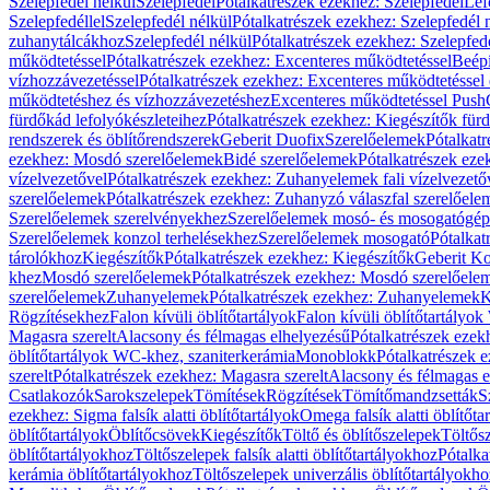
Szelepfedél nélkül
Szelepfedél
Pótalkatrészek ezekhez: Szelepfedél
Lef
Szelepfedéllel
Szelepfedél nélkül
Pótalkatrészek ezekhez: Szelepfedél 
zuhanytálcákhoz
Szelepfedél nélkül
Pótalkatrészek ezekhez: Szelepfed
működtetéssel
Pótalkatrészek ezekhez: Excenteres működtetéssel
Beépí
vízhozzávezetéssel
Pótalkatrészek ezekhez: Excenteres működtetéssel 
működtetéshez és vízhozzávezetéshez
Excenteres működtetéssel Push
fürdőkád lefolyókészleteihez
Pótalkatrészek ezekhez: Kiegészítők fürd
rendszerek és öblítőrendszerek
Geberit Duofix
Szerelőelemek
Pótalkat
ezekhez: Mosdó szerelőelemek
Bidé szerelőelemek
Pótalkatrészek eze
vízelvezetővel
Pótalkatrészek ezekhez: Zuhanyelemek fali vízelvezető
szerelőelemek
Pótalkatrészek ezekhez: Zuhanyzó válaszfal szerelőele
Szerelőelemek szerelvényekhez
Szerelőelemek mosó- és mosogatógé
Szerelőelemek konzol terhelésekhez
Szerelőelemek mosogató
Pótalkat
tárolókhoz
Kiegészítők
Pótalkatrészek ezekhez: Kiegészítők
Geberit K
khez
Mosdó szerelőelemek
Pótalkatrészek ezekhez: Mosdó szerelőele
szerelőelemek
Zuhanyelemek
Pótalkatrészek ezekhez: Zuhanyelemek
K
Rögzítésekhez
Falon kívüli öblítőtartályok
Falon kívüli öblítőtartály
Magasra szerelt
Alacsony és félmagas elhelyezésű
Pótalkatrészek ezek
öblítőtartályok WC-khez, szaniterkerámia
Monoblokk
Pótalkatrészek 
szerelt
Pótalkatrészek ezekhez: Magasra szerelt
Alacsony és félmagas e
Csatlakozók
Sarokszelepek
Tömítések
Rögzítések
Tömítőmandzsetták
S
ezekhez: Sigma falsík alatti öblítőtartályok
Omega falsík alatti öblítőta
öblítőtartályok
Öblítőcsövek
Kiegészítők
Töltő és öblítőszelepek
Töltős
öblítőtartályokhoz
Töltőszelepek falsík alatti öblítőtartályokhoz
Pótalka
kerámia öblítőtartályokhoz
Töltőszelepek univerzális öblítőtartályokho