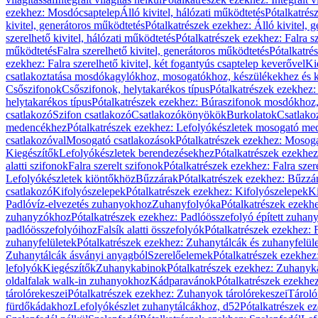
ezekhez: Mosdócsaptelep
Álló kivitel, hálózati működtetés
Pótalkatrés
kivitel, generátoros működtetés
Pótalkatrészek ezekhez: Álló kivitel, 
szerelhető kivitel, hálózati működtetés
Pótalkatrészek ezekhez: Falra sz
működtetés
Falra szerelhető kivitel, generátoros működtetés
Pótalkatré
ezekhez: Falra szerelhető kivitel, két fogantyús csaptelep keverővel
Ki
csatlakoztatása mosdókagylókhoz, mosogatókhoz, készülékekhez és
Csőszifonok
Csőszifonok, helytakarékos típus
Pótalkatrészek ezekhez:
helytakarékos típus
Pótalkatrészek ezekhez: Búraszifonok mosdókhoz, 
csatlakozó
Szifon csatlakozó
Csatlakozókönyökök
Burkolatok
Csatlako
medencékhez
Pótalkatrészek ezekhez: Lefolyókészletek mosogató m
csatlakozóval
Mosogató csatlakozások
Pótalkatrészek ezekhez: Mosoga
Kiegészítők
Lefolyókészletek berendezésekhez
Pótalkatrészek ezekhe
alatti szifonok
Falra szerelt szifonok
Pótalkatrészek ezekhez: Falra szer
Lefolyókészletek kiöntőkhöz
Bűzzárak
Pótalkatrészek ezekhez: Bűzzá
csatlakozó
Kifolyószelepek
Pótalkatrészek ezekhez: Kifolyószelepek
Ki
Padlóvíz-elvezetés zuhanyokhoz
Zuhanyfolyóka
Pótalkatrészek ezekh
zuhanyzókhoz
Pótalkatrészek ezekhez: Padlóösszefolyó épített zuha
padlóösszefolyóihoz
Falsík alatti összefolyók
Pótalkatrészek ezekhez: F
zuhanyfelületek
Pótalkatrészek ezekhez: Zuhanytálcák és zuhanyfelül
Zuhanytálcák ásványi anyagból
Szerelőelemek
Pótalkatrészek ezekhez
lefolyók
Kiegészítők
Zuhanykabinok
Pótalkatrészek ezekhez: Zuhanyk
oldalfalak walk-in zuhanyokhoz
Kádparavánok
Pótalkatrészek ezekh
tárolórekeszei
Pótalkatrészek ezekhez: Zuhanyok tárolórekeszei
Tároló
fürdőkádakhoz
Lefolyókészlet zuhanytálcákhoz, d52
Pótalkatrészek e