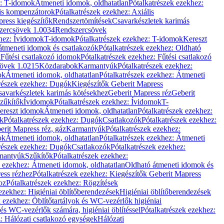
z: T-idomok
Átmeneti idomok, oldhatatlan
Pótalkatrészek ezekhez:
is kompenzátorok
Pótalkatrészek ezekhez: Axiális
ress kiegészítők
Rendszertömítések
Csavarkészletek karimás
zercsövek 1.0034
Rendszercsövek
khez: Ívidomok
T-idomok
Pótalkatrészek ezekhez: T-idomok
Kereszt
átmeneti idomok és csatlakozók
Pótalkatrészek ezekhez: Oldható
k
Fűtési csatlakozó idomok
Pótalkatrészek ezekhez: Fűtési csatlakozó
övek 1.0215
Közdarabok
Karmantyúk
Pótalkatrészek ezekhez:
ok
Átmeneti idomok, oldhatatlan
Pótalkatrészek ezekhez: Átmeneti
részek ezekhez: Dugók
Kiegészítők Geberit Mapress
savarkészletek karimás kötésekhez
Geberit Mapress réz
Geberit
Szűkítők
Ívidomok
Pótalkatrészek ezekhez: Ívidomok
T-
Kereszt idomok
Átmeneti idomok, oldhatatlan
Pótalkatrészek ezekhez:
k
Pótalkatrészek ezekhez: Dugók
Csatlakozók
Pótalkatrészek ezekhez:
erit Mapress réz, gáz
Karmantyúk
Pótalkatrészek ezekhez:
ok
Átmeneti idomok, oldhatatlan
Pótalkatrészek ezekhez: Átmeneti
részek ezekhez: Dugók
Csatlakozók
Pótalkatrészek ezekhez:
rmantyúk
Szűkítők
Pótalkatrészek ezekhez:
k ezekhez: Átmeneti idomok, oldhatatlan
Oldható átmeneti idomok és
ess rézhez
Pótalkatrészek ezekhez: Kiegészítők Geberit Mapress
oz
Pótalkatrészek ezekhez: Rögzítések
ezekhez: Higiéniai öblítőberendezések
Higiéniai öblítőberendezések
k ezekhez: Öblítőtartályok és WC-vezérlők higiéniai
 és WC-vezérlők számára, higiéniai öblítéssel
Pótalkatrészek ezekhez:
: Hálózati csatlakozó egységek
Hálózati