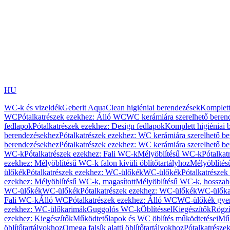
HU
WC-k és vizeldék
Geberit AquaClean higiéniai berendezések
Komplett
WC
Pótalkatrészek ezekhez: Álló WC
WC kerámiára szerelhető beren
fedlapok
Pótalkatrészek ezekhez: Design fedlapok
Komplett higiéniai
berendezésekhez
Pótalkatrészek ezekhez: WC kerámiára szerelhető b
berendezésekhez
Pótalkatrészek ezekhez: WC kerámiára szerelhető b
WC-k
Pótalkatrészek ezekhez: Fali WC-k
Mélyöblítésű WC-k
Pótalkat
ezekhez: Mélyöblítésű WC-k falon kívüli öblítőtartályhoz
Mélyöblíté
ülőkék
Pótalkatrészek ezekhez: WC-ülőkék
WC-ülőkék
Pótalkatrésze
ezekhez: Mélyöblítésű WC-k, magasított
Mélyöblítésű WC-k, hosszabb
WC-ülőkék
WC-ülőkék
Pótalkatrészek ezekhez: WC-ülőkék
WC-ülőka
Fali WC-k
Álló WC
Pótalkatrészek ezekhez: Álló WC
WC-ülőkék gye
ezekhez: WC-ülőkarimák
Guggolós WC-k
Öblítéssel
Kiegészítők
Rögzí
ezekhez: Kiegészítők
Működtetőlapok és WC öblítés működtetései
Műk
öblítőtartályokhoz
Omega falsík alatti öblítőtartályokhoz
Pótalkatrészek