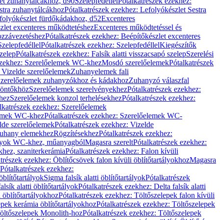
let zuhanytálcákhoz, d90
Szelepfedéllel
Pótalkatrészek ezekhez:
stra zuhanytálcákhoz
Pótalkatrészek ezekhez: Lefolyókészlet Sestra
efolyókészlet fürdőkádakhoz, d52
Excenteres
szlet excenteres működtetéshez
Excenteres működtetéssel és
ozzávezetéshez
Pótalkatrészek ezekhez: Beépítőkészlet excenteres
Szelepfedéllel
Pótalkatrészek ezekhez: Szelepfedéllel
Kiegészítők
szelep
Pótalkatrészek ezekhez: Falsík alatti visszacsapó szelep
Szerelési
ezekhez: Szerelőelemek WC-khez
Mosdó szerelőelemek
Pótalkatrészek
 Vizelde szerelőelemek
Zuhanyelemek fali
 Szerelőelemek zuhanyzókhoz és kádakhoz
Zuhanyzó válaszfal
iöntőkhöz
Szerelőelemek szerelvényekhez
Pótalkatrészek ezekhez:
hez
Szerelőelemek konzol terhelésekhez
Pótalkatrészek ezekhez:
lkatrészek ezekhez: Szerelőelemek
lemek WC-khez
Pótalkatrészek ezekhez: Szerelőelemek WC-
lde szerelőelemek
Pótalkatrészek ezekhez: Vizelde
uhany elemekhez
Rögzítésekhez
Pótalkatrészek ezekhez:
rtályok WC-khez, műanyagból
Magasra szerelt
Pótalkatrészek ezekhez:
khez, szaniterkerámia
Pótalkatrészek ezekhez: Falon kívüli
trészek ezekhez: Öblítőcsövek falon kívüli öblítőtartályokhoz
Magasra
Pótalkatrészek ezekhez:
 öblítőtartályok
Sigma falsík alatti öblítőtartályok
Pótalkatrészek
alsík alatti öblítőtartályok
Pótalkatrészek ezekhez: Delta falsík alatti
 öblítőtartályokhoz
Pótalkatrészek ezekhez: Töltőszelepek falon kívüli
epek kerámia öblítőtartályokhoz
Pótalkatrészek ezekhez: Töltőszelepek
öltőszelepek Monolith-hoz
Pótalkatrészek ezekhez: Töltőszelepek