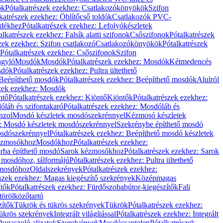
ök
Pótalkatrészek ezekhez: Csatlakozókönyökök
Szifon
katrészek ezekhez: Öblítőcső toldók
Csatlakozók PVC-
ldékhez
Pótalkatrészek ezekhez: Lefolyókészletek
alkatrészek ezekhez: Falsík alatti szifonok
Csőszifonok
Pótalkatrészek
zek ezekhez: Szifon csatlakozó
Csatlakozókönyökök
Pótalkatrészek
Pótalkatrészek ezekhez: Csőszifonok
Szifon
gyló
Mosdók
Mosdók
Pótalkatrészek ezekhez: Mosdók
Kétmedencés
osdók
Pótalkatrészek ezekhez: Pultra ültethető
Beépíthető mosdók
Pótalkatrészek ezekhez: Beépíthető mosdók
Alulról
szek ezekhez: Mosdók
ntő
Pótalkatrészek ezekhez: Kiöntő
Kiöntők
Pótalkatrészek ezekhez:
láb és szifontakaró
Pótalkatrészek ezekhez: Mosdóláb és
nzol
Mosdó készletek mosdószekrénnyel
Kézmosó készletek
z: Mosdó készletek mosdószekrénnyel
Szekrénybe építhető mosdó
osdószekrénnyel
Pótalkatrészek ezekhez: Beépíthető mosdó készletek
Kézmosókhoz
Mosdókhoz
Pótalkatrészek ezekhez:
orba építhető mosdó
Sarok kézmosókhoz
Pótalkatrészek ezekhez: Sarok
ő mosdóhoz, tálformájú
Pótalkatrészek ezekhez: Pultra ültethető
 mosdóhoz
Oldalszekrények
Pótalkatrészek ezekhez:
észek ezekhez: Magas kiegészítő szekrények
Középmagas
ítők
Pótalkatrészek ezekhez: Fürdőszobabútor-kiegészítők
Fali
törölközőtartó
zítők
Tükrök és tükrös szekrények
Tükrök
Pótalkatrészek ezekhez:
Tükrös szekrények
Integrált világítással
Pótalkatrészek ezekhez: Integrált
ugaszoló aljzatok
Szerelvények
Mosdócsaptelep
Pótalkatrészek