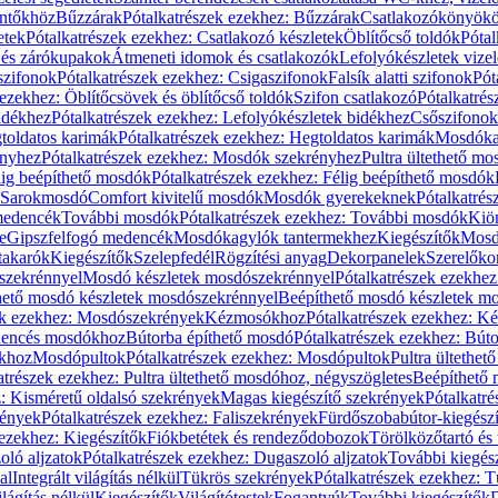
öntőkhöz
Bűzzárak
Pótalkatrészek ezekhez: Bűzzárak
Csatlakozókönyök
etek
Pótalkatrészek ezekhez: Csatlakozó készletek
Öblítőcső toldók
Pótal
 és zárókupakok
Átmeneti idomok és csatlakozók
Lefolyókészletek vize
szifonok
Pótalkatrészek ezekhez: Csigaszifonok
Falsík alatti szifonok
Pót
 ezekhez: Öblítőcsövek és öblítőcső toldók
Szifon csatlakozó
Pótalkatrés
idékhez
Pótalkatrészek ezekhez: Lefolyókészletek bidékhez
Csőszifonok
toldatos karimák
Pótalkatrészek ezekhez: Hegtoldatos karimák
Mosdóka
nyhez
Pótalkatrészek ezekhez: Mosdók szekrényhez
Pultra ültethető m
lig beépíthető mosdók
Pótalkatrészek ezekhez: Félig beépíthető mosdók
Sarokmosdó
Comfort kivitelű mosdók
Mosdók gyerekeknek
Pótalkatré
őmedencék
További mosdók
Pótalkatrészek ezekhez: További mosdók
Kiö
e
Gipszfelfogó medencék
Mosdókagylók tantermekhez
Kiegészítők
Mosdó
takarók
Kiegészítők
Szelepfedél
Rögzítési anyag
Dekorpanelek
Szerelőko
szekrénnyel
Mosdó készletek mosdószekrénnyel
Pótalkatrészek ezekhe
thető mosdó készletek mosdószekrénnyel
Beépíthető mosdó készletek m
ek ezekhez: Mosdószekrények
Kézmosókhoz
Pótalkatrészek ezekhez: 
edencés mosdókhoz
Bútorba építhető mosdó
Pótalkatrészek ezekhez: Bút
ókhoz
Mosdópultok
Pótalkatrészek ezekhez: Mosdópultok
Pultra ültethet
atrészek ezekhez: Pultra ültethető mosdóhoz, négyszögletes
Beépíthető
z: Kisméretű oldalsó szekrények
Magas kiegészítő szekrények
Pótalkatr
rények
Pótalkatrészek ezekhez: Faliszekrények
Fürdőszobabútor-kiegész
 ezekhez: Kiegészítők
Fiókbetétek és rendeződobozok
Törölközőtartó és 
oló aljzatok
Pótalkatrészek ezekhez: Dugaszoló aljzatok
További kiegés
al
Integrált világítás nélkül
Tükrös szekrények
Pótalkatrészek ezekhez: 
lágítás nélkül
Kiegészítők
Világítótestek
Fogantyúk
További kiegészítők
D