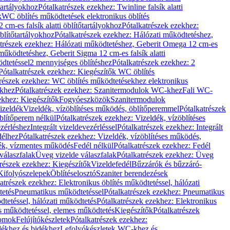
őtartályokhoz
Pótalkatrészek ezekhez: Twinline falsík alatti
k
WC öblítés működtetések elektronikus öblítés
cm-es falsík alatti öblítőtartályokhoz
Pótalkatrészek ezekhez:
blítőtartályokhoz
Pótalkatrészek ezekhez: Hálózati működtetéshez,
atrészek ezekhez: Hálózati működtetéshez, Geberit Omega 12 cm-es
űködtetéshez, Geberit Sigma 12 cm-es falsík alatti
dtetéssel
2 mennyiséges öblítéshez
Pótalkatrészek ezekhez: 2
Pótalkatrészek ezekhez: Kiegészítők WC öblítés
trészek ezekhez: WC öblítés működtetésekhez elektronikus
khez
Pótalkatrészek ezekhez: Szanitermodulok WC-khez
Fali WC-
ekhez: Kiegészítők
Fogyóeszközök
Szanitermodulok
izeldék
Vizeldék, vízöblítéses működés, öblítőperemmel
Pótalkatrészek
blítőperem nélkül
Pótalkatrészek ezekhez: Vizeldék, vízöblítéses
ezérléshez
Integrált vizeldevezérléssel
Pótalkatrészek ezekhez: Integrált
délhez
Pótalkatrészek ezekhez: Vizeldék, vízöblítéses működés,
dék, vízmentes működés
Fedél nélkül
Pótalkatrészek ezekhez: Fedél
válaszfalak
Üveg vizelde válaszfalak
Pótalkatrészek ezekhez: Üveg
trészek ezekhez: Kiegészítők
Vizeldefedél
Bűzzárók és bűzzáró-
Kifolyószelepek
Öblítéselosztó
Szaniter berendezések
atrészek ezekhez: Elektronikus öblítés működtetéssel, hálózati
tetés
Pneumatikus működtetéssel
Pótalkatrészek ezekhez: Pneumatikus
dtetéssel, hálózati működtetés
Pótalkatrészek ezekhez: Elektronikus
és működtetéssel, elemes működtetés
Kiegészítők
Pótalkatrészek
domok
Felújítókészletek
Pótalkatrészek ezekhez:
dékhez és bidékhez
Lefolyókészletek WC-khez és