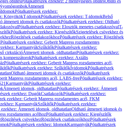
éges öblítés
Pótalkatrészek ezekhez: 2 mennyiséges öblítés
Öblítő és
Nyomógombok
Átmeneti
ű
Idomok
Pótalkatrészek ezekhez:
ez: Könyökök
T-idomok
Pótalkatrészek ezekhez: T-idomok
Belső
ó átmeneti idomok és csatlakozók
Pótalkatrészek ezekhez: Oldható
tlakozóval
Pótalkatrészek ezekhez: Elosztók menetes csatlakozóval
T-
szítők
Pótalkatrészek ezekhez: Kiegészítők
Szigetelések csövekhez és
vekhez
Rögzítések csatlakozókhoz
Pótalkatrészek ezekhez: Rögzítések
l
Pótalkatrészek ezekhez: Geberit Mapress rozsdamentes
 ezekhez: Karmantyúk
Szűkítők
Pótalkatrészek ezekhez:
ső cirkuláció
Átmeneti idomok, oldhatatlan
Pótalkatrészek ezekhez:
is kompenzátorok
Pótalkatrészek ezekhez: Axiális
gáz
Pótalkatrészek ezekhez: Geberit Mapress rozsdamentes acél,
űkítők
Pótalkatrészek ezekhez: Szűkítők
Ívidomok
Pótalkatrészek
tatlan
Oldható átmeneti idomok és csatlakozók
Pótalkatrészek
erit Mapress rozsdamentes acél, LABS-free
Pótalkatrészek ezekhez:
521
Karmantyúk
Pótalkatrészek ezekhez:
ok
Átmeneti idomok, oldhatatlan
Pótalkatrészek ezekhez: Átmeneti
részek ezekhez: Dugók
Csatlakozók
Pótalkatrészek ezekhez:
szek ezekhez: Geberit Mapress rozsdamentes acél, FKM
 ezekhez: Karmantyúk
Szűkítők
Pótalkatrészek ezekhez:
k ezekhez: Átmeneti idomok, oldhatatlan
Oldható átmeneti idomok és
ess rozsdamentes acélhoz
Pótalkatrészek ezekhez: Kiegészítők
z
Rögzítések csövekhez
Rögzítések csatlakozókhoz
Pótalkatrészek
omok
Pótalkatrészek ezekhez: Idomok
Karmantyúk
Pótalkatrészek