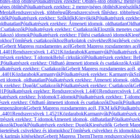
blítés-stop öblítés
Pótalkatrészek ezekhez: Öblítés-stop öblítés
2 mennyis
éges öblítés
Pótalkatrészek ezekhez: 2 mennyiséges öblítés
Kiegészítők
 Mepla
Rendszercsövek, többrétegű
Rendszercsövek fűtéshez, többréteg
kítők
Pótalkatrészek ezekhez: Szűkítők
Könyökök
Pótalkatrészek ezekh
ldhatatlan
Pótalkatrészek ezekhez: Átmeneti idomok, oldhatatlan
Oldhat
k
Csatlakozók
Pótalkatrészek ezekhez: Csatlakozók
Elosztók menetes csa
atlakozó idomok
Pótalkatrészek ezekhez: Fűtési csatlakozó idomok
Kiegé
mokhoz
Tömítések csatlakozókhoz
Burkolatok csövekhez
Rögzítések csö
z
Geberit Mapress rozsdamentes acél
Geberit Mapress rozsdamentes acé
 1.4401
Rendszercsövek 1.4521
Közdarabok
Karmantyúk
Pótalkatrészek
atrészek ezekhez: T-idomok
Belső cirkuláció
Pótalkatrészek ezekhez: Bel
k
Pótalkatrészek ezekhez: Oldható átmeneti idomok és csatlakozók
Axiál
alkatrészek ezekhez: Csatlakozók
Geberit Mapress rozsdamentes acél, 
1.4401
Közdarabok
Karmantyúk
Pótalkatrészek ezekhez: Karmantyúk
Sz
ti idomok, oldhatatlan
Pótalkatrészek ezekhez: Átmeneti idomok, oldha
ek ezekhez: Dugók
Csatlakozók
Pótalkatrészek ezekhez: Csatlakozók
Geb
01
Pótalkatrészek ezekhez: Rendszercsövek 1.4401
Rendszercsövek 1.4
katrészek ezekhez: Ívidomok
T-idomok
Pótalkatrészek ezekhez: T-idom
észek ezekhez: Oldható átmeneti idomok és csatlakozók
Dugók
Pótalkat
kompenzátorok
Geberit Mapress rozsdamentes acél, FKM kék
Pótalkatré
1.4401
Rendszercsövek 1.4521
Közdarabok
Karmantyúk
Pótalkatrészek
atrészek ezekhez: T-idomok
Átmeneti idomok, oldhatatlan
Pótalkatrésze
lakozók
Dugók
Pótalkatrészek ezekhez: Dugók
Kiegészítők Geberit Mapr
igetelések csövekhez és idomokhoz
Tömítések csövekhez és idomokho
ek karimás kötésekhez
Geberit Mapress Therm
Therm rendszercsövek
Id