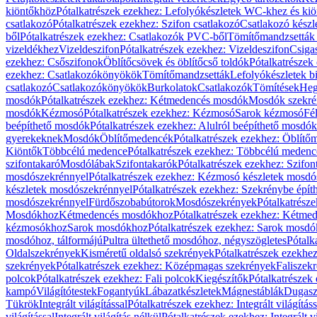
kiöntőkhöz
Pótalkatrészek ezekhez: Lefolyókészletek WC-khez és ki
csatlakozó
Pótalkatrészek ezekhez: Szifon csatlakozó
Csatlakozó készl
ből
Pótalkatrészek ezekhez: Csatlakozók PVC-ből
Tömítőmandzsetták
vizeldékhez
Vizeldeszifon
Pótalkatrészek ezekhez: Vizeldeszifon
Csiga
ezekhez: Csőszifonok
Öblítőcsövek és öblítőcső toldók
Pótalkatrészek
ezekhez: Csatlakozókönyökök
Tömítőmandzsetták
Lefolyókészletek b
csatlakozó
Csatlakozókönyökök
Burkolatok
Csatlakozók
Tömítések
Heg
mosdók
Pótalkatrészek ezekhez: Kétmedencés mosdók
Mosdók szekré
mosdók
Kézmosó
Pótalkatrészek ezekhez: Kézmosó
Sarok kézmosó
Fé
beépíthető mosdók
Pótalkatrészek ezekhez: Alulról beépíthető mosdók
gyerekeknek
Mosdók
Öblítőmedencék
Pótalkatrészek ezekhez: Öblít
Kiöntők
Többcélú medence
Pótalkatrészek ezekhez: Többcélú medenc
szifontakaró
Mosdólábak
Szifontakarók
Pótalkatrészek ezekhez: Szifon
mosdószekrénnyel
Pótalkatrészek ezekhez: Kézmosó készletek mosdó
készletek mosdószekrénnyel
Pótalkatrészek ezekhez: Szekrénybe épí
mosdószekrénnyel
Fürdőszobabútorok
Mosdószekrények
Pótalkatrész
Mosdókhoz
Kétmedencés mosdókhoz
Pótalkatrészek ezekhez: Kétm
kézmosókhoz
Sarok mosdókhoz
Pótalkatrészek ezekhez: Sarok mosd
mosdóhoz, tálformájú
Pultra ültethető mosdóhoz, négyszögletes
Pótalk
Oldalszekrények
Kisméretű oldalsó szekrények
Pótalkatrészek ezekhe
szekrények
Pótalkatrészek ezekhez: Középmagas szekrények
Faliszek
polcok
Pótalkatrészek ezekhez: Fali polcok
Kiegészítők
Pótalkatrészek
kampó
Világítótestek
Fogantyúk
Lábazatkészletek
Mágnestáblák
Dugasz
Tükrök
Integrált világítással
Pótalkatrészek ezekhez: Integrált világításs
világítással
Integrált világítás nélkül
Pótalkatrészek ezekhez: Integrált vi