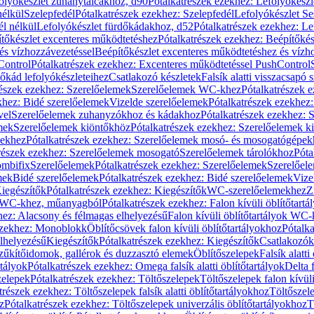
olyókészlet zuhanytálcákhoz, d90
Pótalkatrészek ezekhez: Lefolyókész
nélkül
Szelepfedél
Pótalkatrészek ezekhez: Szelepfedél
Lefolyókészlet Se
él nélkül
Lefolyókészlet fürdőkádakhoz, d52
Pótalkatrészek ezekhez: L
tőkészlet excenteres működtetéshez
Pótalkatrészek ezekhez: Beépítőké
és vízhozzávezetéssel
Beépítőkészlet excenteres működtetéshez és vízh
Control
Pótalkatrészek ezekhez: Excenteres működtetéssel PushControl
őkád lefolyókészleteihez
Csatlakozó készletek
Falsík alatti visszacsapó 
részek ezekhez: Szerelőelemek
Szerelőelemek WC-khez
Pótalkatrészek 
khez: Bidé szerelőelemek
Vizelde szerelőelemek
Pótalkatrészek ezekhez:
vel
Szerelőelemek zuhanyzókhoz és kádakhoz
Pótalkatrészek ezekhez:
mek
Szerelőelemek kiöntőkhöz
Pótalkatrészek ezekhez: Szerelőelemek k
pekhez
Pótalkatrészek ezekhez: Szerelőelemek mosó- és mosogatógépek
részek ezekhez: Szerelőelemek mosogató
Szerelőelemek tárolókhoz
Póta
ombifix
Szerelőelemek
Pótalkatrészek ezekhez: Szerelőelemek
Szerelőe
mek
Bidé szerelőelemek
Pótalkatrészek ezekhez: Bidé szerelőelemek
Vize
iegészítők
Pótalkatrészek ezekhez: Kiegészítők
WC-szerelőelemekhez
Z
ok WC-khez, műanyagból
Pótalkatrészek ezekhez: Falon kívüli öblítőta
hez: Alacsony és félmagas elhelyezésű
Falon kívüli öblítőtartályok WC-
ezekhez: Monoblokk
Öblítőcsövek falon kívüli öblítőtartályokhoz
Pótalka
lhelyezésű
Kiegészítők
Pótalkatrészek ezekhez: Kiegészítők
Csatlakozók
zűkítőidomok, gallérok és duzzasztó elemek
Öblítőszelepek
Falsík alatti
rtályok
Pótalkatrészek ezekhez: Omega falsík alatti öblítőtartályok
Delta f
zelepek
Pótalkatrészek ezekhez: Töltőszelepek
Töltőszelepek falon kívüli
trészek ezekhez: Töltőszelepek falsík alatti öblítőtartályokhoz
Töltőszel
z
Pótalkatrészek ezekhez: Töltőszelepek univerzális öblítőtartályokhoz
T