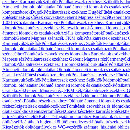
ezekhez: Karmantyúk
Szűkítők
Pótalkatrészek ezekhez: Szűkítők
Ívid
Átmeneti idomok, oldhatatlan
Oldható átmeneti idomok és csatlakozó
kompenzátorok
Dugók
Pótalkatrészek ezekhez: Dugók
Fűtési csatlako
kötésekhez
Rögzítések csövekhez
Geberit Mapress szénacél
Geberit Ma
1.0215
Közdarabok
Karmantyúk
Pótalkatrészek ezekhez: Karmantyúk
idomok
Pótalkatrészek ezekhez: Kereszt idomok
Átmeneti idomok, old
átmeneti idomok és csatlakozók
Axiális kompenzátorok
Pótalkatrésze
idomok
Geberit Mapress szénacél, FKM kék
Pótalkatrészek ezekhez:
Karmantyúk
Szűkítők
Pótalkatrészek ezekhez: Szűkítők
Ívidomok
Pótal
idomok, oldhatatlan
Oldható átmeneti idomok és csatlakozók
Pótalkatr
szénacélhoz
Tömítések csövekhez és idomokhoz
Burkolatok csövekhe
Mapress réz
Pótalkatrészek ezekhez: Geberit Mapress réz
Karmantyúk
idomok
Pótalkatrészek ezekhez: T-idomok
Belső cirkuláció
Pótalkatrés
Átmeneti idomok, oldhatatlan
Oldható átmeneti idomok és csatlakozó
Csatlakozók
Fűtési csatlakozó idomok
Pótalkatrészek ezekhez: Fűtési
Karmantyúk
Szűkítők
Pótalkatrészek ezekhez: Szűkítők
Ívidomok
Pótal
idomok, oldhatatlan
Oldható átmeneti idomok és csatlakozók
Pótalkatr
Csatlakozók
Geberit Mapress réz, FKM kék
Pótalkatrészek ezekhez: 
Szűkítők
Ívidomok
Pótalkatrészek ezekhez: Ívidomok
T-idomok
Pótalk
csatlakozók
Pótalkatrészek ezekhez: Oldható átmeneti idomok és csat
rézhez
Szigetelések csatlakozókhoz
Tömítések csövekhez és idomokh
csatlakozókhoz
Rendszertömítések
Csavarkészletek karimás kötésekhe
tartozékai
Érzékelők
Kábel
Térfogatáram korlátozó
Burkolatok és takar
öblítéssel
Beépíthető higiéniai öblítőberendezések
Pótalkatrészek ezekh
Kiegészítők öblítőtartályok és WC-vezérlők számára, higiéniai öblítés