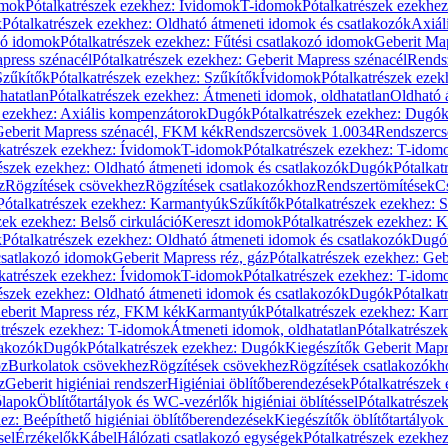
omok
Pótalkatrészek ezekhez: Ívidomok
T-idomok
Pótalkatrészek ezekhe
k
Pótalkatrészek ezekhez: Oldható átmeneti idomok és csatlakozók
Axiál
zó idomok
Pótalkatrészek ezekhez: Fűtési csatlakozó idomok
Geberit Map
press szénacél
Pótalkatrészek ezekhez: Geberit Mapress szénacél
Rends
Szűkítők
Pótalkatrészek ezekhez: Szűkítők
Ívidomok
Pótalkatrészek eze
hatatlan
Pótalkatrészek ezekhez: Átmeneti idomok, oldhatatlan
Oldható 
k ezekhez: Axiális kompenzátorok
Dugók
Pótalkatrészek ezekhez: Dugó
 Geberit Mapress szénacél, FKM kék
Rendszercsövek 1.0034
Rendszercs
katrészek ezekhez: Ívidomok
T-idomok
Pótalkatrészek ezekhez: T-idom
észek ezekhez: Oldható átmeneti idomok és csatlakozók
Dugók
Pótalkat
z
Rögzítések csövekhez
Rögzítések csatlakozókhoz
Rendszertömítések
C
Pótalkatrészek ezekhez: Karmantyúk
Szűkítők
Pótalkatrészek ezekhez: 
zek ezekhez: Belső cirkuláció
Kereszt idomok
Pótalkatrészek ezekhez: 
k
Pótalkatrészek ezekhez: Oldható átmeneti idomok és csatlakozók
Dugó
 csatlakozó idomok
Geberit Mapress réz, gáz
Pótalkatrészek ezekhez: Geb
katrészek ezekhez: Ívidomok
T-idomok
Pótalkatrészek ezekhez: T-idom
észek ezekhez: Oldható átmeneti idomok és csatlakozók
Dugók
Pótalkat
Geberit Mapress réz, FKM kék
Karmantyúk
Pótalkatrészek ezekhez: Ka
atrészek ezekhez: T-idomok
Átmeneti idomok, oldhatatlan
Pótalkatrésze
lakozók
Dugók
Pótalkatrészek ezekhez: Dugók
Kiegészítők Geberit Mapr
oz
Burkolatok csövekhez
Rögzítések csövekhez
Rögzítések csatlakozókh
z
Geberit higiéniai rendszer
Higiéniai öblítőberendezések
Pótalkatrészek 
ólapok
Öblítőtartályok és WC-vezérlők higiéniai öblítéssel
Pótalkatrésze
ez: Beépíthető higiéniai öblítőberendezések
Kiegészítők öblítőtartályok
sel
Érzékelők
Kábel
Hálózati csatlakozó egységek
Pótalkatrészek ezekhez