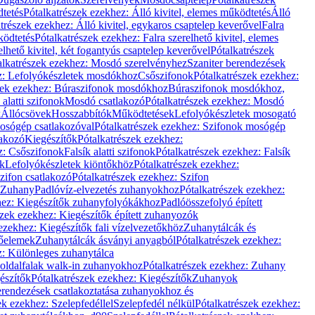
dtetés
Pótalkatrészek ezekhez: Álló kivitel, elemes működtetés
Álló
trészek ezekhez: Álló kivitel, egykaros csaptelep keverővel
Falra
ködtetés
Pótalkatrészek ezekhez: Falra szerelhető kivitel, elemes
elhető kivitel, két fogantyús csaptelep keverővel
Pótalkatrészek
alkatrészek ezekhez: Mosdó szerelvényhez
Szaniter berendezések
z: Lefolyókészletek mosdókhoz
Csőszifonok
Pótalkatrészek ezekhez:
zek ezekhez: Búraszifonok mosdókhoz
Búraszifonok mosdókhoz,
alatti szifonok
Mosdó csatlakozó
Pótalkatrészek ezekhez: Mosdó
k
Állócsövek
Hosszabbítók
Működtetések
Lefolyókészletek mosogató
osógép csatlakozóval
Pótalkatrészek ezekhez: Szifonok mosógép
lakozó
Kiegészítők
Pótalkatrészek ezekhez:
z: Csőszifonok
Falsík alatti szifonok
Pótalkatrészek ezekhez: Falsík
ők
Lefolyókészletek kiöntőkhöz
Pótalkatrészek ezekhez:
zifon csatlakozó
Pótalkatrészek ezekhez: Szifon
Zuhany
Padlóvíz-elvezetés zuhanyokhoz
Pótalkatrészek ezekhez:
hez: Kiegészítők zuhanyfolyókákhoz
Padlóösszefolyó épített
szek ezekhez: Kiegészítők épített zuhanyozók
ezekhez: Kiegészítők fali vízelvezetőkhöz
Zuhanytálcák és
lőelemek
Zuhanytálcák ásványi anyagból
Pótalkatrészek ezekhez:
z: Különleges zuhanytálca
oldalfalak walk-in zuhanyokhoz
Pótalkatrészek ezekhez: Zuhany
észítők
Pótalkatrészek ezekhez: Kiegészítők
Zuhanyok
erendezések csatlakoztatása zuhanyokhoz és
ek ezekhez: Szelepfedéllel
Szelepfedél nélkül
Pótalkatrészek ezekhez: