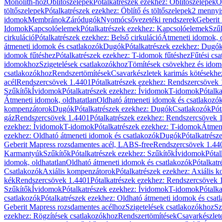
Monolith-hoz
Öblítőszelepek
Pótalkatrészek ezekhez: Öblítőszelepek
Ö
töltőszelepek
Pótalkatrészek ezekhez: Öblítő és töltőszelepek
2 mennyis
idomok
Membránok
Záródugók
Nyomócsővezetéki rendszerek
Geberit
Idomok
Kapcsolóelemek
Pótalkatrészek ezekhez: Kapcsolóelemek
Szű
cirkuláció
Pótalkatrészek ezekhez: Belső cirkuláció
Átmeneti idomok, o
átmeneti idomok és csatlakozók
Dugók
Pótalkatrészek ezekhez: Dugó
idomok fűtéshez
Pótalkatrészek ezekhez: T-idomok fűtéshez
Fűtési cs
idomokhoz
Szigetelések csatlakozókhoz
Tömítések csövekhez és ido
csatlakozókhoz
Rendszertömítések
Csavarkészletek karimás kötésekhe
acél
Rendszercsövek 1.4401
Pótalkatrészek ezekhez: Rendszercsövek
Szűkítők
Ívidomok
Pótalkatrészek ezekhez: Ívidomok
T-idomok
Pótalk
Átmeneti idomok, oldhatatlan
Oldható átmeneti idomok és csatlakozó
kompenzátorok
Dugók
Pótalkatrészek ezekhez: Dugók
Csatlakozók
Pót
gáz
Rendszercsövek 1.4401
Pótalkatrészek ezekhez: Rendszercsövek 
ezekhez: Ívidomok
T-idomok
Pótalkatrészek ezekhez: T-idomok
Átmene
ezekhez: Oldható átmeneti idomok és csatlakozók
Dugók
Pótalkatrész
Geberit Mapress rozsdamentes acél, LABS-free
Rendszercsövek 1.44
Karmantyúk
Szűkítők
Pótalkatrészek ezekhez: Szűkítők
Ívidomok
Pótal
idomok, oldhatatlan
Oldható átmeneti idomok és csatlakozók
Pótalkatr
Csatlakozók
Axiális kompenzátorok
Pótalkatrészek ezekhez: Axiális 
kék
Rendszercsövek 1.4401
Pótalkatrészek ezekhez: Rendszercsövek 
Szűkítők
Ívidomok
Pótalkatrészek ezekhez: Ívidomok
T-idomok
Pótalk
csatlakozók
Pótalkatrészek ezekhez: Oldható átmeneti idomok és csat
Geberit Mapress rozsdamentes acélhoz
Szigetelések csatlakozókhoz
Sz
ezekhez: Rögzítések csatlakozókhoz
Rendszertömítések
Csavarkészlet