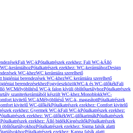
rendezések
Fali WC-k
Pótalkatrészek ezekhez: Fali WC-k
Álló
WC-kerámiához
Pótalkatrészek ezekhez: WC-kerámiához
Design
rendezések WC-khez
WC kerámiára szerelhető
t higiéniai berendezések WC-khez
WC kerámiára szerelhető
igiéniai berendezésekhez
Fogyóeszközök
WC-k és WC-ülőkék
Fali
Álló WC
Mélyöblítésű WC-k falon kívüli öblítőtartályhoz
Pótalkatrészek
tartály szaniterkerámiából készült WC-khez.
Monoblokk
WC-
omfort kivitelű WC-k
Mélyöblítésű WC-k, magasított
Pótalkatrészek
omfort kivitelű WC-ülőkék
Pótalkatrészek ezekhez: Comfort kivitelű
trészek ezekhez: Gyermek WC-k
Fali WC-k
Pótalkatrészek ezekhez:
Pótalkatrészek ezekhez: WC-ülőkék
WC-ülőkarimák
Pótalkatrészek
k
Pótalkatrészek ezekhez: Álló bidék
Kiegészítők
Pótalkatrészek
i öblítőtartályokhoz
Pótalkatrészek ezekhez: Sigma falsík alatti
tőtartályokhoz
Pótalkatrészek ezekhez: Kappa falsík alatti