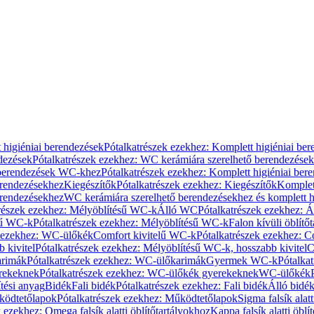
 higiéniai berendezések
Pótalkatrészek ezekhez: Komplett higiéniai be
dezések
Pótalkatrészek ezekhez: WC kerámiára szerelhető berendezések
 berendezések WC-khez
Pótalkatrészek ezekhez: Komplett higiéniai be
erendezésekhez
Kiegészítők
Pótalkatrészek ezekhez: Kiegészítők
Komplet
erendezésekhez
WC kerámiára szerelhető berendezésekhez és komplett h
részek ezekhez: Mélyöblítésű WC-k
Álló WC
Pótalkatrészek ezekhez: 
sű WC-k
Pótalkatrészek ezekhez: Mélyöblítésű WC-k
Falon kívüli öblítő
k ezekhez: WC-ülőkék
Comfort kivitelű WC-k
Pótalkatrészek ezekhez: C
 kivitel
Pótalkatrészek ezekhez: Mélyöblítésű WC-k, hosszabb kivitel
C
rimák
Pótalkatrészek ezekhez: WC-ülőkarimák
Gyermek WC-k
Pótalka
rekeknek
Pótalkatrészek ezekhez: WC-ülőkék gyerekeknek
WC-ülőkék
tési anyag
Bidék
Fali bidék
Pótalkatrészek ezekhez: Fali bidék
Álló bidé
ödtetőlapok
Pótalkatrészek ezekhez: Működtetőlapok
Sigma falsík alatt
 ezekhez: Omega falsík alatti öblítőtartályokhoz
Kappa falsík alatti öblí