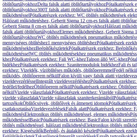
öblítőtartályokhoz
Delta falsík alatti öblítőtartályokhoz
Pótalkatrészek e
öblítőtartályokhoz
300T falsík alatti öblítőtartályokhoz
Pótalkatrészek e
működtetéssel
Pótalkatrészek ezekhez: WC öblítés működtetések elekt
Hálózati működtetéshez, Geberit Sigma 12 cm-es falsík alatti öblítőta
Geberit Sigma 8 cm-es falsík alatti öblítőtartályokhoz
Hálózati működte
falsík alatti öblítőtartályokhoz
Elemes működtetéshez, Geberit Sigma 12 
öblítőtartályokhoz
WC öblítés működtetések pneumatikus működtetéss
mennyiséges öblítéshez
1 mennyiséges öblítéshez
Pótalkatrészek ezekh
működtetésekhez
Beépítőkészletek
Pótalkatrészek ezekhez: Beépítőkés
működtetéssel
WC öblítés működtetésekhez pneumatikus működtetéss
khez
Pótalkatrészek ezekhez: Fali WC-khez
Talpon álló WC-khez
Póta
bidékhez
Pótalkatrészek ezekhez: Szanitermodulok bidékhez
Fali és t
ezekhez: Vizeldék, vízöblítéses működés, öblítőperemmel
Fedél nélkü
működés, öblítőperem nélkül
Falon kívüli vagy falsík alatti vizeldevez
vizeldevezérléssel
Integrált vizeldevezérléshez
Pótalkatrészek ezekhez: 
fedéllel/fedélhez
Öblítőperem nélkül
Pótalkatrészek ezekhez: Öblítőpe
nélkül
Vizelde válaszfalak
Pótalkatrészek ezekhez: Vizelde válaszfalak
vizelde válaszfalak
Vizelde válaszfalak szaniterkerámiából
Pótalkatrés
tartozékok
Öblítőcsövek, öblítőívek és átmeneti idomok
Pótalkatrészek
csatlakoztatása
Vizeldevezérlések
Falsík alatt
Pótalkatrészek ezekhez: Fa
működtetés
Elektronikus öblítés működtetéssel, elemes működtetés
Pót
működtetéssel
Basic
Pótalkatrészek ezekhez: Basic
Falon kívüli szerelé
öblítés működtetéssel, hálózati működtetés
Elektronikus öblítés működ
ezekhez: Kiegészítők
Beépítő- és átalakító készlet
Pótalkatrészek ezekhe
Felújítókészletek
Takarólapok
Integrált vezérlések
Egyéb tartozékok
Kez