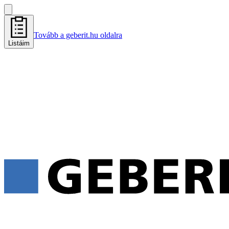
Tovább a geberit.hu oldalra
Listáim