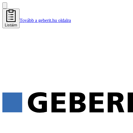
Tovább a geberit.hu oldalra
Listáim