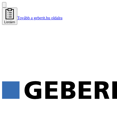
Tovább a geberit.hu oldalra
Listáim