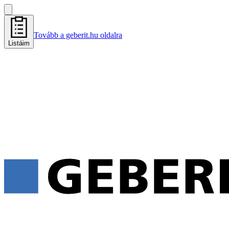
Tovább a geberit.hu oldalra
Listáim