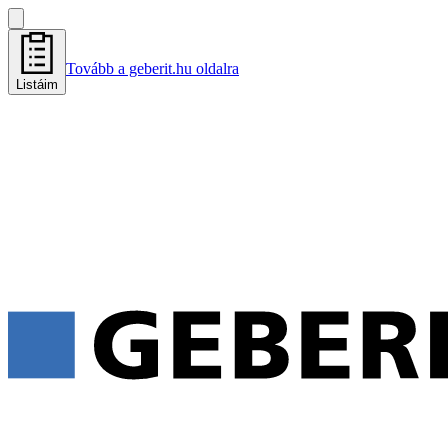
Tovább a geberit.hu oldalra
Listáim