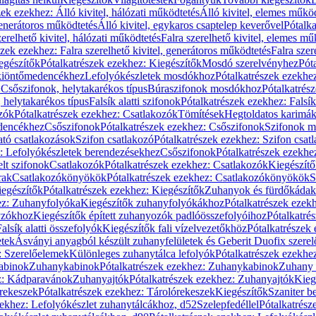
zek ezekhez: Álló kivitel, hálózati működtetés
Álló kivitel, elemes műkö
generátoros működtetés
Álló kivitel, egykaros csaptelep keverővel
Pótalka
erelhető kivitel, hálózati működtetés
Falra szerelhető kivitel, elemes mű
szek ezekhez: Falra szerelhető kivitel, generátoros működtetés
Falra szer
egészítők
Pótalkatrészek ezekhez: Kiegészítők
Mosdó szerelvényhez
Pót
 kiöntőmedencékhez
Lefolyókészletek mosdókhoz
Pótalkatrészek ezekhe
 Csőszifonok, helytakarékos típus
Búraszifonok mosdókhoz
Pótalkatrés
helytakarékos típus
Falsík alatti szifonok
Pótalkatrészek ezekhez: Falsík 
zók
Pótalkatrészek ezekhez: Csatlakozók
Tömítések
Hegtoldatos karimá
edencékhez
Csőszifonok
Pótalkatrészek ezekhez: Csőszifonok
Szifonok m
tó csatlakozások
Szifon csatlakozó
Pótalkatrészek ezekhez: Szifon csat
z: Lefolyókészletek berendezésekhez
Csőszifonok
Pótalkatrészek ezekhe
elt szifonok
Csatlakozók
Pótalkatrészek ezekhez: Csatlakozók
Kiegészít
rak
Csatlakozókönyökök
Pótalkatrészek ezekhez: Csatlakozókönyökök
S
egészítők
Pótalkatrészek ezekhez: Kiegészítők
Zuhanyok és fürdőkádak
ez: Zuhanyfolyóka
Kiegészítők zuhanyfolyókákhoz
Pótalkatrészek ezek
nyzókhoz
Kiegészítők épített zuhanyozók padlóösszefolyóihoz
Pótalkatré
alsík alatti összefolyók
Kiegészítők fali vízelvezetőkhöz
Pótalkatrészek 
etek
Ásványi anyagból készült zuhanyfelületek és Geberit Duofix szere
: Szerelőelemek
Különleges zuhanytálca lefolyók
Pótalkatrészek ezekhe
abinok
Zuhanykabinok
Pótalkatrészek ezekhez: Zuhanykabinok
Zuhany 
ez: Kádparavánok
Zuhanyajtók
Pótalkatrészek ezekhez: Zuhanyajtók
Kieg
rekeszek
Pótalkatrészek ezekhez: Tárolórekeszek
Kiegészítők
Szaniter b
zekhez: Lefolyókészlet zuhanytálcákhoz, d52
Szelepfedéllel
Pótalkatrész