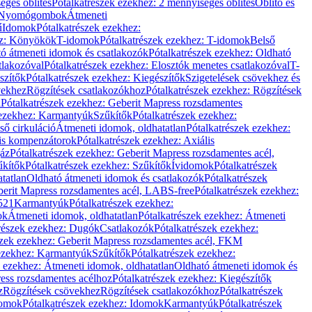
éges öblítés
Pótalkatrészek ezekhez: 2 mennyiséges öblítés
Öblítő és
Nyomógombok
Átmeneti
ű
Idomok
Pótalkatrészek ezekhez:
ez: Könyökök
T-idomok
Pótalkatrészek ezekhez: T-idomok
Belső
ó átmeneti idomok és csatlakozók
Pótalkatrészek ezekhez: Oldható
tlakozóval
Pótalkatrészek ezekhez: Elosztók menetes csatlakozóval
T-
szítők
Pótalkatrészek ezekhez: Kiegészítők
Szigetelések csövekhez és
vekhez
Rögzítések csatlakozókhoz
Pótalkatrészek ezekhez: Rögzítések
l
Pótalkatrészek ezekhez: Geberit Mapress rozsdamentes
 ezekhez: Karmantyúk
Szűkítők
Pótalkatrészek ezekhez:
ső cirkuláció
Átmeneti idomok, oldhatatlan
Pótalkatrészek ezekhez:
is kompenzátorok
Pótalkatrészek ezekhez: Axiális
gáz
Pótalkatrészek ezekhez: Geberit Mapress rozsdamentes acél,
űkítők
Pótalkatrészek ezekhez: Szűkítők
Ívidomok
Pótalkatrészek
tatlan
Oldható átmeneti idomok és csatlakozók
Pótalkatrészek
erit Mapress rozsdamentes acél, LABS-free
Pótalkatrészek ezekhez:
521
Karmantyúk
Pótalkatrészek ezekhez:
ok
Átmeneti idomok, oldhatatlan
Pótalkatrészek ezekhez: Átmeneti
részek ezekhez: Dugók
Csatlakozók
Pótalkatrészek ezekhez:
szek ezekhez: Geberit Mapress rozsdamentes acél, FKM
 ezekhez: Karmantyúk
Szűkítők
Pótalkatrészek ezekhez:
k ezekhez: Átmeneti idomok, oldhatatlan
Oldható átmeneti idomok és
ess rozsdamentes acélhoz
Pótalkatrészek ezekhez: Kiegészítők
z
Rögzítések csövekhez
Rögzítések csatlakozókhoz
Pótalkatrészek
omok
Pótalkatrészek ezekhez: Idomok
Karmantyúk
Pótalkatrészek