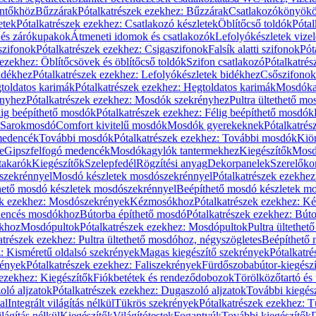
öntőkhöz
Bűzzárak
Pótalkatrészek ezekhez: Bűzzárak
Csatlakozókönyök
etek
Pótalkatrészek ezekhez: Csatlakozó készletek
Öblítőcső toldók
Pótal
 és zárókupakok
Átmeneti idomok és csatlakozók
Lefolyókészletek vize
szifonok
Pótalkatrészek ezekhez: Csigaszifonok
Falsík alatti szifonok
Pót
 ezekhez: Öblítőcsövek és öblítőcső toldók
Szifon csatlakozó
Pótalkatrés
idékhez
Pótalkatrészek ezekhez: Lefolyókészletek bidékhez
Csőszifonok
toldatos karimák
Pótalkatrészek ezekhez: Hegtoldatos karimák
Mosdóka
nyhez
Pótalkatrészek ezekhez: Mosdók szekrényhez
Pultra ültethető m
lig beépíthető mosdók
Pótalkatrészek ezekhez: Félig beépíthető mosdók
Sarokmosdó
Comfort kivitelű mosdók
Mosdók gyerekeknek
Pótalkatré
őmedencék
További mosdók
Pótalkatrészek ezekhez: További mosdók
Kiö
e
Gipszfelfogó medencék
Mosdókagylók tantermekhez
Kiegészítők
Mosdó
takarók
Kiegészítők
Szelepfedél
Rögzítési anyag
Dekorpanelek
Szerelőko
szekrénnyel
Mosdó készletek mosdószekrénnyel
Pótalkatrészek ezekhe
thető mosdó készletek mosdószekrénnyel
Beépíthető mosdó készletek m
ek ezekhez: Mosdószekrények
Kézmosókhoz
Pótalkatrészek ezekhez: 
edencés mosdókhoz
Bútorba építhető mosdó
Pótalkatrészek ezekhez: Bút
ókhoz
Mosdópultok
Pótalkatrészek ezekhez: Mosdópultok
Pultra ültethet
atrészek ezekhez: Pultra ültethető mosdóhoz, négyszögletes
Beépíthető
z: Kisméretű oldalsó szekrények
Magas kiegészítő szekrények
Pótalkatr
rények
Pótalkatrészek ezekhez: Faliszekrények
Fürdőszobabútor-kiegész
 ezekhez: Kiegészítők
Fiókbetétek és rendeződobozok
Törölközőtartó és 
oló aljzatok
Pótalkatrészek ezekhez: Dugaszoló aljzatok
További kiegés
al
Integrált világítás nélkül
Tükrös szekrények
Pótalkatrészek ezekhez: 
lágítás nélkül
Kiegészítők
Világítótestek
Fogantyúk
További kiegészítők
D