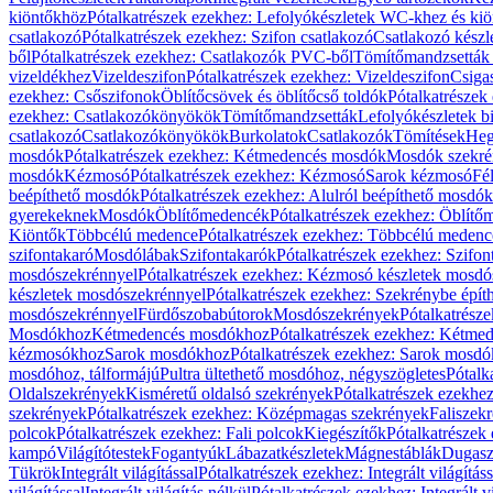
kiöntőkhöz
Pótalkatrészek ezekhez: Lefolyókészletek WC-khez és ki
csatlakozó
Pótalkatrészek ezekhez: Szifon csatlakozó
Csatlakozó készl
ből
Pótalkatrészek ezekhez: Csatlakozók PVC-ből
Tömítőmandzsetták
vizeldékhez
Vizeldeszifon
Pótalkatrészek ezekhez: Vizeldeszifon
Csiga
ezekhez: Csőszifonok
Öblítőcsövek és öblítőcső toldók
Pótalkatrészek
ezekhez: Csatlakozókönyökök
Tömítőmandzsetták
Lefolyókészletek b
csatlakozó
Csatlakozókönyökök
Burkolatok
Csatlakozók
Tömítések
Heg
mosdók
Pótalkatrészek ezekhez: Kétmedencés mosdók
Mosdók szekré
mosdók
Kézmosó
Pótalkatrészek ezekhez: Kézmosó
Sarok kézmosó
Fé
beépíthető mosdók
Pótalkatrészek ezekhez: Alulról beépíthető mosdók
gyerekeknek
Mosdók
Öblítőmedencék
Pótalkatrészek ezekhez: Öblít
Kiöntők
Többcélú medence
Pótalkatrészek ezekhez: Többcélú medenc
szifontakaró
Mosdólábak
Szifontakarók
Pótalkatrészek ezekhez: Szifon
mosdószekrénnyel
Pótalkatrészek ezekhez: Kézmosó készletek mosdó
készletek mosdószekrénnyel
Pótalkatrészek ezekhez: Szekrénybe épí
mosdószekrénnyel
Fürdőszobabútorok
Mosdószekrények
Pótalkatrész
Mosdókhoz
Kétmedencés mosdókhoz
Pótalkatrészek ezekhez: Kétm
kézmosókhoz
Sarok mosdókhoz
Pótalkatrészek ezekhez: Sarok mosd
mosdóhoz, tálformájú
Pultra ültethető mosdóhoz, négyszögletes
Pótalk
Oldalszekrények
Kisméretű oldalsó szekrények
Pótalkatrészek ezekhe
szekrények
Pótalkatrészek ezekhez: Középmagas szekrények
Faliszek
polcok
Pótalkatrészek ezekhez: Fali polcok
Kiegészítők
Pótalkatrészek
kampó
Világítótestek
Fogantyúk
Lábazatkészletek
Mágnestáblák
Dugasz
Tükrök
Integrált világítással
Pótalkatrészek ezekhez: Integrált világításs
világítással
Integrált világítás nélkül
Pótalkatrészek ezekhez: Integrált vi