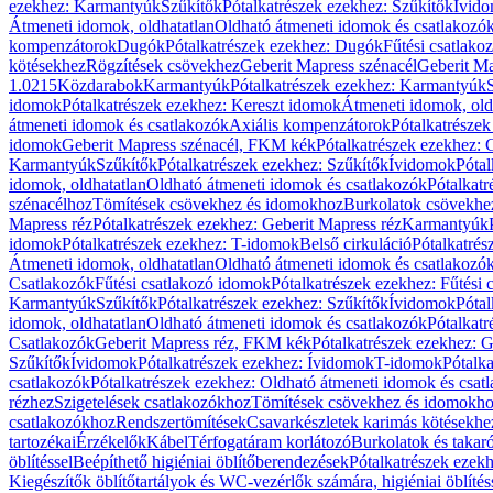
ezekhez: Karmantyúk
Szűkítők
Pótalkatrészek ezekhez: Szűkítők
Ívid
Átmeneti idomok, oldhatatlan
Oldható átmeneti idomok és csatlakozó
kompenzátorok
Dugók
Pótalkatrészek ezekhez: Dugók
Fűtési csatlako
kötésekhez
Rögzítések csövekhez
Geberit Mapress szénacél
Geberit Ma
1.0215
Közdarabok
Karmantyúk
Pótalkatrészek ezekhez: Karmantyúk
idomok
Pótalkatrészek ezekhez: Kereszt idomok
Átmeneti idomok, old
átmeneti idomok és csatlakozók
Axiális kompenzátorok
Pótalkatrésze
idomok
Geberit Mapress szénacél, FKM kék
Pótalkatrészek ezekhez:
Karmantyúk
Szűkítők
Pótalkatrészek ezekhez: Szűkítők
Ívidomok
Pótal
idomok, oldhatatlan
Oldható átmeneti idomok és csatlakozók
Pótalkatr
szénacélhoz
Tömítések csövekhez és idomokhoz
Burkolatok csövekhe
Mapress réz
Pótalkatrészek ezekhez: Geberit Mapress réz
Karmantyúk
idomok
Pótalkatrészek ezekhez: T-idomok
Belső cirkuláció
Pótalkatrés
Átmeneti idomok, oldhatatlan
Oldható átmeneti idomok és csatlakozó
Csatlakozók
Fűtési csatlakozó idomok
Pótalkatrészek ezekhez: Fűtési
Karmantyúk
Szűkítők
Pótalkatrészek ezekhez: Szűkítők
Ívidomok
Pótal
idomok, oldhatatlan
Oldható átmeneti idomok és csatlakozók
Pótalkatr
Csatlakozók
Geberit Mapress réz, FKM kék
Pótalkatrészek ezekhez: 
Szűkítők
Ívidomok
Pótalkatrészek ezekhez: Ívidomok
T-idomok
Pótalk
csatlakozók
Pótalkatrészek ezekhez: Oldható átmeneti idomok és csat
rézhez
Szigetelések csatlakozókhoz
Tömítések csövekhez és idomokh
csatlakozókhoz
Rendszertömítések
Csavarkészletek karimás kötésekhe
tartozékai
Érzékelők
Kábel
Térfogatáram korlátozó
Burkolatok és takar
öblítéssel
Beépíthető higiéniai öblítőberendezések
Pótalkatrészek ezekh
Kiegészítők öblítőtartályok és WC-vezérlők számára, higiéniai öblítés