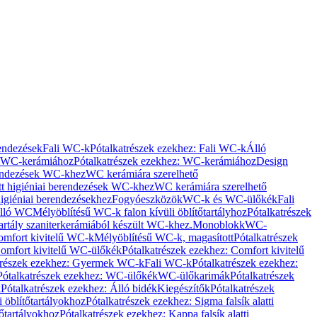
rendezések
Fali WC-k
Pótalkatrészek ezekhez: Fali WC-k
Álló
WC-kerámiához
Pótalkatrészek ezekhez: WC-kerámiához
Design
rendezések WC-khez
WC kerámiára szerelhető
t higiéniai berendezések WC-khez
WC kerámiára szerelhető
igiéniai berendezésekhez
Fogyóeszközök
WC-k és WC-ülőkék
Fali
Álló WC
Mélyöblítésű WC-k falon kívüli öblítőtartályhoz
Pótalkatrészek
tartály szaniterkerámiából készült WC-khez.
Monoblokk
WC-
omfort kivitelű WC-k
Mélyöblítésű WC-k, magasított
Pótalkatrészek
omfort kivitelű WC-ülőkék
Pótalkatrészek ezekhez: Comfort kivitelű
trészek ezekhez: Gyermek WC-k
Fali WC-k
Pótalkatrészek ezekhez:
Pótalkatrészek ezekhez: WC-ülőkék
WC-ülőkarimák
Pótalkatrészek
k
Pótalkatrészek ezekhez: Álló bidék
Kiegészítők
Pótalkatrészek
i öblítőtartályokhoz
Pótalkatrészek ezekhez: Sigma falsík alatti
tőtartályokhoz
Pótalkatrészek ezekhez: Kappa falsík alatti