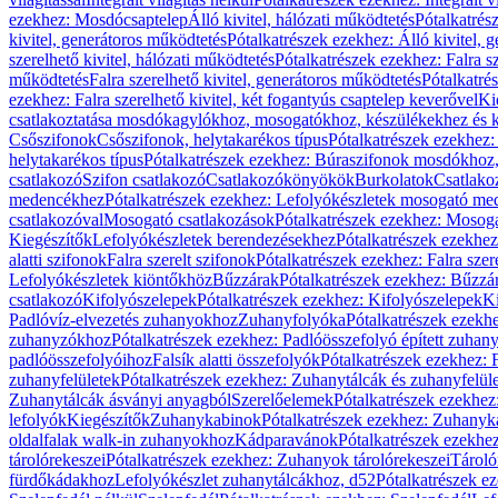
ezekhez: Mosdócsaptelep
Álló kivitel, hálózati működtetés
Pótalkatrés
kivitel, generátoros működtetés
Pótalkatrészek ezekhez: Álló kivitel, 
szerelhető kivitel, hálózati működtetés
Pótalkatrészek ezekhez: Falra sz
működtetés
Falra szerelhető kivitel, generátoros működtetés
Pótalkatré
ezekhez: Falra szerelhető kivitel, két fogantyús csaptelep keverővel
Ki
csatlakoztatása mosdókagylókhoz, mosogatókhoz, készülékekhez és
Csőszifonok
Csőszifonok, helytakarékos típus
Pótalkatrészek ezekhez:
helytakarékos típus
Pótalkatrészek ezekhez: Búraszifonok mosdókhoz, 
csatlakozó
Szifon csatlakozó
Csatlakozókönyökök
Burkolatok
Csatlako
medencékhez
Pótalkatrészek ezekhez: Lefolyókészletek mosogató m
csatlakozóval
Mosogató csatlakozások
Pótalkatrészek ezekhez: Mosoga
Kiegészítők
Lefolyókészletek berendezésekhez
Pótalkatrészek ezekhe
alatti szifonok
Falra szerelt szifonok
Pótalkatrészek ezekhez: Falra szer
Lefolyókészletek kiöntőkhöz
Bűzzárak
Pótalkatrészek ezekhez: Bűzzá
csatlakozó
Kifolyószelepek
Pótalkatrészek ezekhez: Kifolyószelepek
Ki
Padlóvíz-elvezetés zuhanyokhoz
Zuhanyfolyóka
Pótalkatrészek ezekh
zuhanyzókhoz
Pótalkatrészek ezekhez: Padlóösszefolyó épített zuha
padlóösszefolyóihoz
Falsík alatti összefolyók
Pótalkatrészek ezekhez: F
zuhanyfelületek
Pótalkatrészek ezekhez: Zuhanytálcák és zuhanyfelül
Zuhanytálcák ásványi anyagból
Szerelőelemek
Pótalkatrészek ezekhez
lefolyók
Kiegészítők
Zuhanykabinok
Pótalkatrészek ezekhez: Zuhanyk
oldalfalak walk-in zuhanyokhoz
Kádparavánok
Pótalkatrészek ezekh
tárolórekeszei
Pótalkatrészek ezekhez: Zuhanyok tárolórekeszei
Tároló
fürdőkádakhoz
Lefolyókészlet zuhanytálcákhoz, d52
Pótalkatrészek e