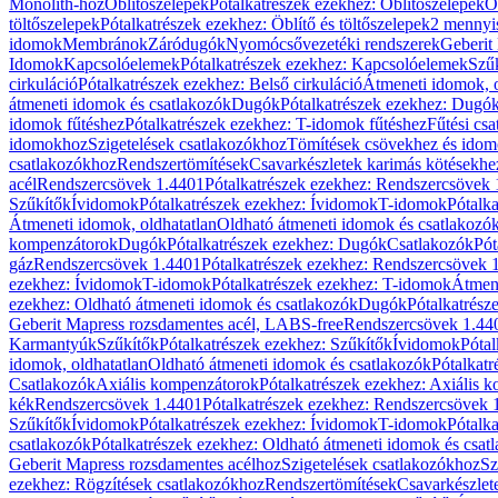
Monolith-hoz
Öblítőszelepek
Pótalkatrészek ezekhez: Öblítőszelepek
Ö
töltőszelepek
Pótalkatrészek ezekhez: Öblítő és töltőszelepek
2 mennyis
idomok
Membránok
Záródugók
Nyomócsővezetéki rendszerek
Geberit
Idomok
Kapcsolóelemek
Pótalkatrészek ezekhez: Kapcsolóelemek
Szű
cirkuláció
Pótalkatrészek ezekhez: Belső cirkuláció
Átmeneti idomok, o
átmeneti idomok és csatlakozók
Dugók
Pótalkatrészek ezekhez: Dugó
idomok fűtéshez
Pótalkatrészek ezekhez: T-idomok fűtéshez
Fűtési cs
idomokhoz
Szigetelések csatlakozókhoz
Tömítések csövekhez és ido
csatlakozókhoz
Rendszertömítések
Csavarkészletek karimás kötésekhe
acél
Rendszercsövek 1.4401
Pótalkatrészek ezekhez: Rendszercsövek
Szűkítők
Ívidomok
Pótalkatrészek ezekhez: Ívidomok
T-idomok
Pótalk
Átmeneti idomok, oldhatatlan
Oldható átmeneti idomok és csatlakozó
kompenzátorok
Dugók
Pótalkatrészek ezekhez: Dugók
Csatlakozók
Pót
gáz
Rendszercsövek 1.4401
Pótalkatrészek ezekhez: Rendszercsövek 
ezekhez: Ívidomok
T-idomok
Pótalkatrészek ezekhez: T-idomok
Átmene
ezekhez: Oldható átmeneti idomok és csatlakozók
Dugók
Pótalkatrész
Geberit Mapress rozsdamentes acél, LABS-free
Rendszercsövek 1.44
Karmantyúk
Szűkítők
Pótalkatrészek ezekhez: Szűkítők
Ívidomok
Pótal
idomok, oldhatatlan
Oldható átmeneti idomok és csatlakozók
Pótalkatr
Csatlakozók
Axiális kompenzátorok
Pótalkatrészek ezekhez: Axiális 
kék
Rendszercsövek 1.4401
Pótalkatrészek ezekhez: Rendszercsövek 
Szűkítők
Ívidomok
Pótalkatrészek ezekhez: Ívidomok
T-idomok
Pótalk
csatlakozók
Pótalkatrészek ezekhez: Oldható átmeneti idomok és csat
Geberit Mapress rozsdamentes acélhoz
Szigetelések csatlakozókhoz
Sz
ezekhez: Rögzítések csatlakozókhoz
Rendszertömítések
Csavarkészlet