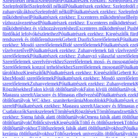
Szelepfedél nélkül
Szelepfedél
Pótalkatrészek ezekhez: Szelepfedél
Lef
Szelepfedéllel
Szelepfedél nélkül
Pótalkatrészek ezekhez: Szelepfedél 
zuhanytálcákhoz
Szelepfedél nélkül
Pótalkatrészek ezekhez: Szelepfed
működtetéssel
Pótalkatrészek ezekhez: Excenteres működtetéssel
Beépí
vízhozzávezetéssel
Pótalkatrészek ezekhez: Excenteres működtetéssel 
működtetéshez és vízhozzávezetéshez
Excenteres működtetéssel Push
fürdőkád lefolyókészleteihez
Pótalkatrészek ezekhez: Kiegészítők fürd
rendszerek és öblítőrendszerek
Geberit Duofix
Szerelőelemek
Pótalkat
ezekhez: Mosdó szerelőelemek
Bidé szerelőelemek
Pótalkatrészek eze
vízelvezetővel
Pótalkatrészek ezekhez: Zuhanyelemek fali vízelvezető
szerelőelemek
Pótalkatrészek ezekhez: Zuhanyzó válaszfal szerelőele
Szerelőelemek szerelvényekhez
Szerelőelemek mosó- és mosogatógé
Szerelőelemek konzol terhelésekhez
Szerelőelemek mosogató
Pótalkat
tárolókhoz
Kiegészítők
Pótalkatrészek ezekhez: Kiegészítők
Geberit K
khez
Mosdó szerelőelemek
Pótalkatrészek ezekhez: Mosdó szerelőele
szerelőelemek
Zuhanyelemek
Pótalkatrészek ezekhez: Zuhanyelemek
K
Rögzítésekhez
Falon kívüli öblítőtartályok
Falon kívüli öblítőtartály
Magasra szerelt
Alacsony és félmagas elhelyezésű
Pótalkatrészek ezek
öblítőtartályok WC-khez, szaniterkerámia
Monoblokk
Pótalkatrészek 
szerelt
Pótalkatrészek ezekhez: Magasra szerelt
Alacsony és félmagas e
Csatlakozók
Sarokszelepek
Tömítések
Rögzítések
Tömítőmandzsetták
S
ezekhez: Sigma falsík alatti öblítőtartályok
Omega falsík alatti öblítőta
öblítőtartályok
Öblítőcsövek
Kiegészítők
Töltő és öblítőszelepek
Töltős
öblítőtartályokhoz
Töltőszelepek falsík alatti öblítőtartályokhoz
Pótalka
kerámia öblítőtartályokhoz
Töltőszelepek univerzális öblítőtartályokho