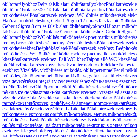
öblítőtartályokhoz
Delta falsík alatti öblítőtartályokhoz
Pótalkatrészek e
öblítőtartályokhoz
300T falsík alatti öblítőtartályokhoz
Pótalkatrészek e
működtetéssel
Pótalkatrészek ezekhez: WC öblítés működtetések elekt
Hálózati működtetéshez, Geberit Sigma 12 cm-es falsík alatti öblítőta
Geberit Sigma 8 cm-es falsík alatti öblítőtartályokhoz
Hálózati működte
falsík alatti öblítőtartályokhoz
Elemes működtetéshez, Geberit Sigma 12 
öblítőtartályokhoz
WC öblítés működtetések pneumatikus működtetéss
mennyiséges öblítéshez
1 mennyiséges öblítéshez
Pótalkatrészek ezekh
működtetésekhez
Beépítőkészletek
Pótalkatrészek ezekhez: Beépítőkés
működtetéssel
WC öblítés működtetésekhez pneumatikus működtetéss
khez
Pótalkatrészek ezekhez: Fali WC-khez
Talpon álló WC-khez
Póta
bidékhez
Pótalkatrészek ezekhez: Szanitermodulok bidékhez
Fali és t
ezekhez: Vizeldék, vízöblítéses működés, öblítőperemmel
Fedél nélkü
működés, öblítőperem nélkül
Falon kívüli vagy falsík alatti vizeldevez
vizeldevezérléssel
Integrált vizeldevezérléshez
Pótalkatrészek ezekhez: 
fedéllel/fedélhez
Öblítőperem nélkül
Pótalkatrészek ezekhez: Öblítőpe
nélkül
Vizelde válaszfalak
Pótalkatrészek ezekhez: Vizelde válaszfalak
vizelde válaszfalak
Vizelde válaszfalak szaniterkerámiából
Pótalkatrés
tartozékok
Öblítőcsövek, öblítőívek és átmeneti idomok
Pótalkatrészek
csatlakoztatása
Vizeldevezérlések
Falsík alatt
Pótalkatrészek ezekhez: Fa
működtetés
Elektronikus öblítés működtetéssel, elemes működtetés
Pót
működtetéssel
Basic
Pótalkatrészek ezekhez: Basic
Falon kívüli szerelé
öblítés működtetéssel, hálózati működtetés
Elektronikus öblítés működ
ezekhez: Kiegészítők
Beépítő- és átalakító készlet
Pótalkatrészek ezekhe
Felújítókészletek
Takarólapok
Integrált vezérlések
Egyéb tartozékok
Kez