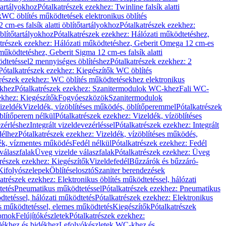
őtartályokhoz
Pótalkatrészek ezekhez: Twinline falsík alatti
k
WC öblítés működtetések elektronikus öblítés
cm-es falsík alatti öblítőtartályokhoz
Pótalkatrészek ezekhez:
blítőtartályokhoz
Pótalkatrészek ezekhez: Hálózati működtetéshez,
atrészek ezekhez: Hálózati működtetéshez, Geberit Omega 12 cm-es
űködtetéshez, Geberit Sigma 12 cm-es falsík alatti
dtetéssel
2 mennyiséges öblítéshez
Pótalkatrészek ezekhez: 2
Pótalkatrészek ezekhez: Kiegészítők WC öblítés
trészek ezekhez: WC öblítés működtetésekhez elektronikus
khez
Pótalkatrészek ezekhez: Szanitermodulok WC-khez
Fali WC-
ekhez: Kiegészítők
Fogyóeszközök
Szanitermodulok
izeldék
Vizeldék, vízöblítéses működés, öblítőperemmel
Pótalkatrészek
blítőperem nélkül
Pótalkatrészek ezekhez: Vizeldék, vízöblítéses
ezérléshez
Integrált vizeldevezérléssel
Pótalkatrészek ezekhez: Integrált
délhez
Pótalkatrészek ezekhez: Vizeldék, vízöblítéses működés,
dék, vízmentes működés
Fedél nélkül
Pótalkatrészek ezekhez: Fedél
válaszfalak
Üveg vizelde válaszfalak
Pótalkatrészek ezekhez: Üveg
trészek ezekhez: Kiegészítők
Vizeldefedél
Bűzzárók és bűzzáró-
Kifolyószelepek
Öblítéselosztó
Szaniter berendezések
atrészek ezekhez: Elektronikus öblítés működtetéssel, hálózati
tetés
Pneumatikus működtetéssel
Pótalkatrészek ezekhez: Pneumatikus
dtetéssel, hálózati működtetés
Pótalkatrészek ezekhez: Elektronikus
és működtetéssel, elemes működtetés
Kiegészítők
Pótalkatrészek
domok
Felújítókészletek
Pótalkatrészek ezekhez:
dékhez és bidékhez
Lefolyókészletek WC-khez és