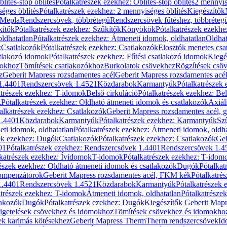
blítés-stop öblítés
Pótalkatrészek ezekhez: Öblítés-stop öblítés
2 mennyis
éges öblítés
Pótalkatrészek ezekhez: 2 mennyiséges öblítés
Kiegészítők
 Mepla
Rendszercsövek, többrétegű
Rendszercsövek fűtéshez, többréteg
kítők
Pótalkatrészek ezekhez: Szűkítők
Könyökök
Pótalkatrészek ezekh
ldhatatlan
Pótalkatrészek ezekhez: Átmeneti idomok, oldhatatlan
Oldhat
k
Csatlakozók
Pótalkatrészek ezekhez: Csatlakozók
Elosztók menetes csa
atlakozó idomok
Pótalkatrészek ezekhez: Fűtési csatlakozó idomok
Kiegé
mokhoz
Tömítések csatlakozókhoz
Burkolatok csövekhez
Rögzítések csö
z
Geberit Mapress rozsdamentes acél
Geberit Mapress rozsdamentes acé
 1.4401
Rendszercsövek 1.4521
Közdarabok
Karmantyúk
Pótalkatrészek
atrészek ezekhez: T-idomok
Belső cirkuláció
Pótalkatrészek ezekhez: Bel
k
Pótalkatrészek ezekhez: Oldható átmeneti idomok és csatlakozók
Axiál
alkatrészek ezekhez: Csatlakozók
Geberit Mapress rozsdamentes acél, 
1.4401
Közdarabok
Karmantyúk
Pótalkatrészek ezekhez: Karmantyúk
Sz
ti idomok, oldhatatlan
Pótalkatrészek ezekhez: Átmeneti idomok, oldha
ek ezekhez: Dugók
Csatlakozók
Pótalkatrészek ezekhez: Csatlakozók
Geb
01
Pótalkatrészek ezekhez: Rendszercsövek 1.4401
Rendszercsövek 1.4
katrészek ezekhez: Ívidomok
T-idomok
Pótalkatrészek ezekhez: T-idom
észek ezekhez: Oldható átmeneti idomok és csatlakozók
Dugók
Pótalkat
kompenzátorok
Geberit Mapress rozsdamentes acél, FKM kék
Pótalkatré
1.4401
Rendszercsövek 1.4521
Közdarabok
Karmantyúk
Pótalkatrészek
atrészek ezekhez: T-idomok
Átmeneti idomok, oldhatatlan
Pótalkatrésze
lakozók
Dugók
Pótalkatrészek ezekhez: Dugók
Kiegészítők Geberit Mapr
igetelések csövekhez és idomokhoz
Tömítések csövekhez és idomokho
ek karimás kötésekhez
Geberit Mapress Therm
Therm rendszercsövek
Id