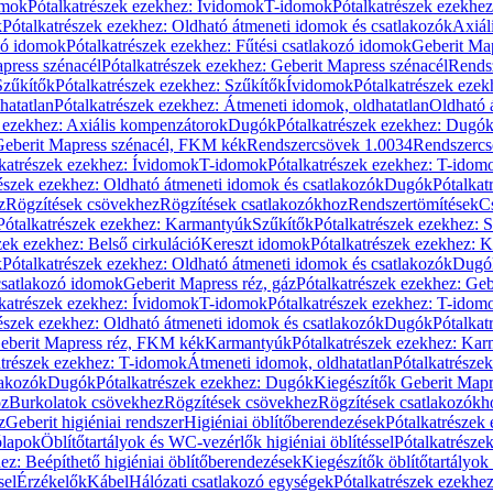
omok
Pótalkatrészek ezekhez: Ívidomok
T-idomok
Pótalkatrészek ezekhe
k
Pótalkatrészek ezekhez: Oldható átmeneti idomok és csatlakozók
Axiál
zó idomok
Pótalkatrészek ezekhez: Fűtési csatlakozó idomok
Geberit Map
press szénacél
Pótalkatrészek ezekhez: Geberit Mapress szénacél
Rends
Szűkítők
Pótalkatrészek ezekhez: Szűkítők
Ívidomok
Pótalkatrészek eze
hatatlan
Pótalkatrészek ezekhez: Átmeneti idomok, oldhatatlan
Oldható 
k ezekhez: Axiális kompenzátorok
Dugók
Pótalkatrészek ezekhez: Dugó
 Geberit Mapress szénacél, FKM kék
Rendszercsövek 1.0034
Rendszercs
katrészek ezekhez: Ívidomok
T-idomok
Pótalkatrészek ezekhez: T-idom
észek ezekhez: Oldható átmeneti idomok és csatlakozók
Dugók
Pótalkat
z
Rögzítések csövekhez
Rögzítések csatlakozókhoz
Rendszertömítések
C
Pótalkatrészek ezekhez: Karmantyúk
Szűkítők
Pótalkatrészek ezekhez: 
zek ezekhez: Belső cirkuláció
Kereszt idomok
Pótalkatrészek ezekhez: 
k
Pótalkatrészek ezekhez: Oldható átmeneti idomok és csatlakozók
Dugó
 csatlakozó idomok
Geberit Mapress réz, gáz
Pótalkatrészek ezekhez: Geb
katrészek ezekhez: Ívidomok
T-idomok
Pótalkatrészek ezekhez: T-idom
észek ezekhez: Oldható átmeneti idomok és csatlakozók
Dugók
Pótalkat
Geberit Mapress réz, FKM kék
Karmantyúk
Pótalkatrészek ezekhez: Ka
atrészek ezekhez: T-idomok
Átmeneti idomok, oldhatatlan
Pótalkatrésze
lakozók
Dugók
Pótalkatrészek ezekhez: Dugók
Kiegészítők Geberit Mapr
oz
Burkolatok csövekhez
Rögzítések csövekhez
Rögzítések csatlakozókh
z
Geberit higiéniai rendszer
Higiéniai öblítőberendezések
Pótalkatrészek 
ólapok
Öblítőtartályok és WC-vezérlők higiéniai öblítéssel
Pótalkatrésze
ez: Beépíthető higiéniai öblítőberendezések
Kiegészítők öblítőtartályok
sel
Érzékelők
Kábel
Hálózati csatlakozó egységek
Pótalkatrészek ezekhez