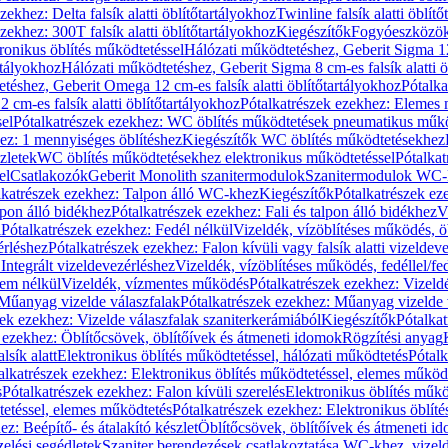
zekhez: Delta falsík alatti öblítőtartályokhoz
Twinline falsík alatti öblít
zekhez: 300T falsík alatti öblítőtartályokhoz
Kiegészítők
Fogyóeszközö
ronikus öblítés működtetéssel
Hálózati működtetéshez, Geberit Sigma 12 
rtályokhoz
Hálózati működtetéshez, Geberit Sigma 8 cm-es falsík alatti ö
téshez, Geberit Omega 12 cm-es falsík alatti öblítőtartályokhoz
Pótalk
cm-es falsík alatti öblítőtartályokhoz
Pótalkatrészek ezekhez: Elemes m
el
Pótalkatrészek ezekhez: WC öblítés működtetések pneumatikus műkö
ez: 1 mennyiséges öblítéshez
Kiegészítők WC öblítés működtetésekhez
zletek
WC öblítés működtetésekhez elektronikus működtetéssel
Pótalka
el
Csatlakozók
Geberit Monolith szanitermodulok
Szanitermodulok WC-
lkatrészek ezekhez: Talpon álló WC-khez
Kiegészítők
Pótalkatrészek ez
alpon álló bidékhez
Pótalkatrészek ezekhez: Fali és talpon álló bidékhez
V
l
Pótalkatrészek ezekhez: Fedél nélkül
Vizeldék, vízöblítéses működés, ö
érléshez
Pótalkatrészek ezekhez: Falon kívüli vagy falsík alatti vizeldev
Integrált vizeldevezérléshez
Vizeldék, vízöblítéses működés, fedéllel/fe
rem nélkül
Vizeldék, vízmentes működés
Pótalkatrészek ezekhez: Vizel
Műanyag vizelde válaszfalak
Pótalkatrészek ezekhez: Műanyag vizelde 
zek ezekhez: Vizelde válaszfalak szaniterkerámiából
Kiegészítők
Pótalka
 ezekhez: Öblítőcsövek, öblítőívek és átmeneti idomok
Rögzítési anyag
lsík alatt
Elektronikus öblítés működtetéssel, hálózati működtetés
Pótalk
alkatrészek ezekhez: Elektronikus öblítés működtetéssel, elemes működ
s
Pótalkatrészek ezekhez: Falon kívüli szerelés
Elektronikus öblítés műkö
tetéssel, elemes működtetés
Pótalkatrészek ezekhez: Elektronikus öblít
z: Beépítő- és átalakító készlet
Öblítőcsövek, öblítőívek és átmeneti i
elési segédletek
Szaniter berendezések csatlakoztatása WC-khez, vizel