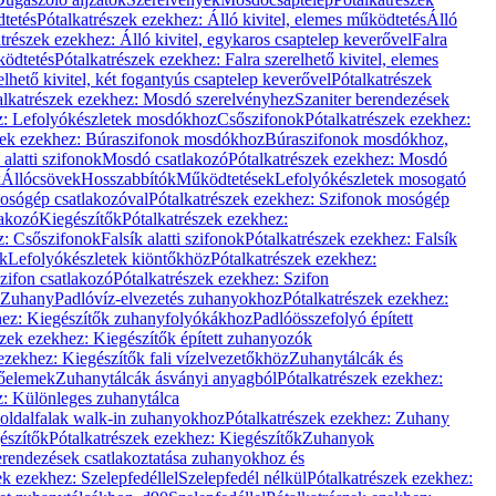
dtetés
Pótalkatrészek ezekhez: Álló kivitel, elemes működtetés
Álló
trészek ezekhez: Álló kivitel, egykaros csaptelep keverővel
Falra
ködtetés
Pótalkatrészek ezekhez: Falra szerelhető kivitel, elemes
elhető kivitel, két fogantyús csaptelep keverővel
Pótalkatrészek
alkatrészek ezekhez: Mosdó szerelvényhez
Szaniter berendezések
z: Lefolyókészletek mosdókhoz
Csőszifonok
Pótalkatrészek ezekhez:
zek ezekhez: Búraszifonok mosdókhoz
Búraszifonok mosdókhoz,
alatti szifonok
Mosdó csatlakozó
Pótalkatrészek ezekhez: Mosdó
k
Állócsövek
Hosszabbítók
Működtetések
Lefolyókészletek mosogató
osógép csatlakozóval
Pótalkatrészek ezekhez: Szifonok mosógép
lakozó
Kiegészítők
Pótalkatrészek ezekhez:
z: Csőszifonok
Falsík alatti szifonok
Pótalkatrészek ezekhez: Falsík
ők
Lefolyókészletek kiöntőkhöz
Pótalkatrészek ezekhez:
zifon csatlakozó
Pótalkatrészek ezekhez: Szifon
Zuhany
Padlóvíz-elvezetés zuhanyokhoz
Pótalkatrészek ezekhez:
hez: Kiegészítők zuhanyfolyókákhoz
Padlóösszefolyó épített
szek ezekhez: Kiegészítők épített zuhanyozók
ezekhez: Kiegészítők fali vízelvezetőkhöz
Zuhanytálcák és
lőelemek
Zuhanytálcák ásványi anyagból
Pótalkatrészek ezekhez:
z: Különleges zuhanytálca
oldalfalak walk-in zuhanyokhoz
Pótalkatrészek ezekhez: Zuhany
észítők
Pótalkatrészek ezekhez: Kiegészítők
Zuhanyok
erendezések csatlakoztatása zuhanyokhoz és
ek ezekhez: Szelepfedéllel
Szelepfedél nélkül
Pótalkatrészek ezekhez: