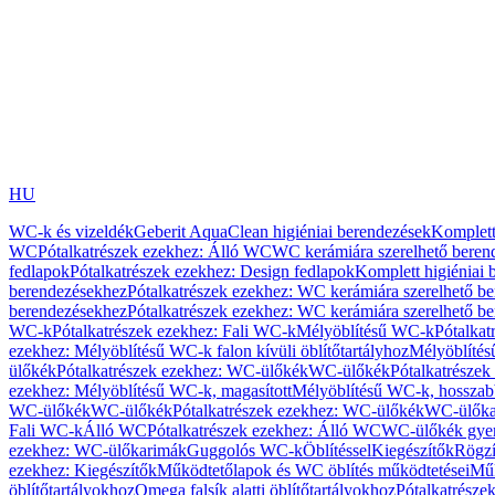
HU
WC-k és vizeldék
Geberit AquaClean higiéniai berendezések
Komplett
WC
Pótalkatrészek ezekhez: Álló WC
WC kerámiára szerelhető beren
fedlapok
Pótalkatrészek ezekhez: Design fedlapok
Komplett higiéniai
berendezésekhez
Pótalkatrészek ezekhez: WC kerámiára szerelhető b
berendezésekhez
Pótalkatrészek ezekhez: WC kerámiára szerelhető b
WC-k
Pótalkatrészek ezekhez: Fali WC-k
Mélyöblítésű WC-k
Pótalkat
ezekhez: Mélyöblítésű WC-k falon kívüli öblítőtartályhoz
Mélyöblíté
ülőkék
Pótalkatrészek ezekhez: WC-ülőkék
WC-ülőkék
Pótalkatrésze
ezekhez: Mélyöblítésű WC-k, magasított
Mélyöblítésű WC-k, hosszabb
WC-ülőkék
WC-ülőkék
Pótalkatrészek ezekhez: WC-ülőkék
WC-ülőka
Fali WC-k
Álló WC
Pótalkatrészek ezekhez: Álló WC
WC-ülőkék gye
ezekhez: WC-ülőkarimák
Guggolós WC-k
Öblítéssel
Kiegészítők
Rögzí
ezekhez: Kiegészítők
Működtetőlapok és WC öblítés működtetései
Műk
öblítőtartályokhoz
Omega falsík alatti öblítőtartályokhoz
Pótalkatrészek