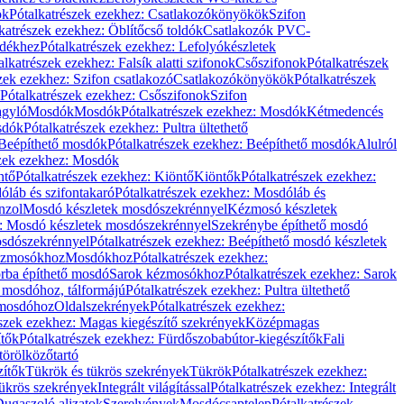
ök
Pótalkatrészek ezekhez: Csatlakozókönyökök
Szifon
katrészek ezekhez: Öblítőcső toldók
Csatlakozók PVC-
ldékhez
Pótalkatrészek ezekhez: Lefolyókészletek
alkatrészek ezekhez: Falsík alatti szifonok
Csőszifonok
Pótalkatrészek
zek ezekhez: Szifon csatlakozó
Csatlakozókönyökök
Pótalkatrészek
Pótalkatrészek ezekhez: Csőszifonok
Szifon
gyló
Mosdók
Mosdók
Pótalkatrészek ezekhez: Mosdók
Kétmedencés
osdók
Pótalkatrészek ezekhez: Pultra ültethető
Beépíthető mosdók
Pótalkatrészek ezekhez: Beépíthető mosdók
Alulról
szek ezekhez: Mosdók
ntő
Pótalkatrészek ezekhez: Kiöntő
Kiöntők
Pótalkatrészek ezekhez:
láb és szifontakaró
Pótalkatrészek ezekhez: Mosdóláb és
nzol
Mosdó készletek mosdószekrénnyel
Kézmosó készletek
z: Mosdó készletek mosdószekrénnyel
Szekrénybe építhető mosdó
osdószekrénnyel
Pótalkatrészek ezekhez: Beépíthető mosdó készletek
Kézmosókhoz
Mosdókhoz
Pótalkatrészek ezekhez:
orba építhető mosdó
Sarok kézmosókhoz
Pótalkatrészek ezekhez: Sarok
ő mosdóhoz, tálformájú
Pótalkatrészek ezekhez: Pultra ültethető
 mosdóhoz
Oldalszekrények
Pótalkatrészek ezekhez:
észek ezekhez: Magas kiegészítő szekrények
Középmagas
ítők
Pótalkatrészek ezekhez: Fürdőszobabútor-kiegészítők
Fali
törölközőtartó
zítők
Tükrök és tükrös szekrények
Tükrök
Pótalkatrészek ezekhez:
Tükrös szekrények
Integrált világítással
Pótalkatrészek ezekhez: Integrált
ugaszoló aljzatok
Szerelvények
Mosdócsaptelep
Pótalkatrészek