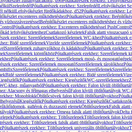
olyókészlet zuhanytálcákhoz, d90
Pótalkatrészek ezekhez: Lefolyókész
nélkül
Szelepfedél
Pótalkatrészek ezekhez: Szelepfedél
Lefolyókészlet Se
él nélkül
Lefolyókészlet fürdőkádakhoz, d52
Pótalkatrészek ezekhez: L
tőkészlet excenteres működtetéshez
Pótalkatrészek ezekhez: Beépítőké
és vízhozzávezetéssel
Beépítőkészlet excenteres működtetéshez és vízh
Control
Pótalkatrészek ezekhez: Excenteres működtetéssel PushControl
őkád lefolyókészleteihez
Csatlakozó készletek
Falsík alatti visszacsapó 
részek ezekhez: Szerelőelemek
Szerelőelemek WC-khez
Pótalkatrészek 
khez: Bidé szerelőelemek
Vizelde szerelőelemek
Pótalkatrészek ezekhez:
vel
Szerelőelemek zuhanyzókhoz és kádakhoz
Pótalkatrészek ezekhez:
mek
Szerelőelemek kiöntőkhöz
Pótalkatrészek ezekhez: Szerelőelemek k
pekhez
Pótalkatrészek ezekhez: Szerelőelemek mosó- és mosogatógépek
részek ezekhez: Szerelőelemek mosogató
Szerelőelemek tárolókhoz
Póta
ombifix
Szerelőelemek
Pótalkatrészek ezekhez: Szerelőelemek
Szerelőe
mek
Bidé szerelőelemek
Pótalkatrészek ezekhez: Bidé szerelőelemek
Vize
iegészítők
Pótalkatrészek ezekhez: Kiegészítők
WC-szerelőelemekhez
Z
ok WC-khez, műanyagból
Pótalkatrészek ezekhez: Falon kívüli öblítőta
hez: Alacsony és félmagas elhelyezésű
Falon kívüli öblítőtartályok WC-
ezekhez: Monoblokk
Öblítőcsövek falon kívüli öblítőtartályokhoz
Pótalka
lhelyezésű
Kiegészítők
Pótalkatrészek ezekhez: Kiegészítők
Csatlakozók
zűkítőidomok, gallérok és duzzasztó elemek
Öblítőszelepek
Falsík alatti
rtályok
Pótalkatrészek ezekhez: Omega falsík alatti öblítőtartályok
Delta f
zelepek
Pótalkatrészek ezekhez: Töltőszelepek
Töltőszelepek falon kívüli
trészek ezekhez: Töltőszelepek falsík alatti öblítőtartályokhoz
Töltőszel
z
Pótalkatrészek ezekhez: Töltőszelepek univerzális öblítőtartályokhoz
T