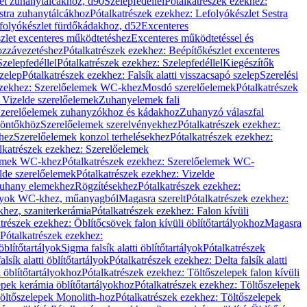
let zuhanytálcákhoz, d90
Szelepfedéllel
Pótalkatrészek ezekhez:
stra zuhanytálcákhoz
Pótalkatrészek ezekhez: Lefolyókészlet Sestra
efolyókészlet fürdőkádakhoz, d52
Excenteres
szlet excenteres működtetéshez
Excenteres működtetéssel és
ozzávezetéshez
Pótalkatrészek ezekhez: Beépítőkészlet excenteres
Szelepfedéllel
Pótalkatrészek ezekhez: Szelepfedéllel
Kiegészítők
szelep
Pótalkatrészek ezekhez: Falsík alatti visszacsapó szelep
Szerelési
ezekhez: Szerelőelemek WC-khez
Mosdó szerelőelemek
Pótalkatrészek
 Vizelde szerelőelemek
Zuhanyelemek fali
 Szerelőelemek zuhanyzókhoz és kádakhoz
Zuhanyzó válaszfal
iöntőkhöz
Szerelőelemek szerelvényekhez
Pótalkatrészek ezekhez:
hez
Szerelőelemek konzol terhelésekhez
Pótalkatrészek ezekhez:
lkatrészek ezekhez: Szerelőelemek
lemek WC-khez
Pótalkatrészek ezekhez: Szerelőelemek WC-
lde szerelőelemek
Pótalkatrészek ezekhez: Vizelde
uhany elemekhez
Rögzítésekhez
Pótalkatrészek ezekhez:
rtályok WC-khez, műanyagból
Magasra szerelt
Pótalkatrészek ezekhez:
khez, szaniterkerámia
Pótalkatrészek ezekhez: Falon kívüli
trészek ezekhez: Öblítőcsövek falon kívüli öblítőtartályokhoz
Magasra
Pótalkatrészek ezekhez:
 öblítőtartályok
Sigma falsík alatti öblítőtartályok
Pótalkatrészek
alsík alatti öblítőtartályok
Pótalkatrészek ezekhez: Delta falsík alatti
 öblítőtartályokhoz
Pótalkatrészek ezekhez: Töltőszelepek falon kívüli
epek kerámia öblítőtartályokhoz
Pótalkatrészek ezekhez: Töltőszelepek
öltőszelepek Monolith-hoz
Pótalkatrészek ezekhez: Töltőszelepek