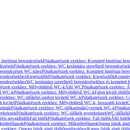
 higiéniai berendezések
Pótalkatrészek ezekhez: Komplett higiéniai be
dezések
Pótalkatrészek ezekhez: WC kerámiára szerelhető berendezések
 berendezések WC-khez
Pótalkatrészek ezekhez: Komplett higiéniai be
erendezésekhez
Kiegészítők
Pótalkatrészek ezekhez: Kiegészítők
Komplet
erendezésekhez
WC kerámiára szerelhető berendezésekhez és komplett h
részek ezekhez: Mélyöblítésű WC-k
Álló WC
Pótalkatrészek ezekhez: 
sű WC-k
Pótalkatrészek ezekhez: Mélyöblítésű WC-k
Falon kívüli öblítő
k ezekhez: WC-ülőkék
Comfort kivitelű WC-k
Pótalkatrészek ezekhez: C
 kivitel
Pótalkatrészek ezekhez: Mélyöblítésű WC-k, hosszabb kivitel
C
rimák
Pótalkatrészek ezekhez: WC-ülőkarimák
Gyermek WC-k
Pótalka
rekeknek
Pótalkatrészek ezekhez: WC-ülőkék gyerekeknek
WC-ülőkék
tési anyag
Bidék
Fali bidék
Pótalkatrészek ezekhez: Fali bidék
Álló bidé
ödtetőlapok
Pótalkatrészek ezekhez: Működtetőlapok
Sigma falsík alatt
 ezekhez: Omega falsík alatti öblítőtartályokhoz
Kappa falsík alatti öblí