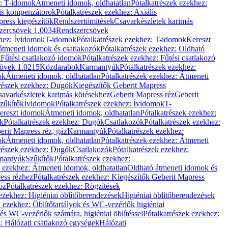
z: T-idomok
Átmeneti idomok, oldhatatlan
Pótalkatrészek ezekhez:
is kompenzátorok
Pótalkatrészek ezekhez: Axiális
ress kiegészítők
Rendszertömítések
Csavarkészletek karimás
zercsövek 1.0034
Rendszercsövek
khez: Ívidomok
T-idomok
Pótalkatrészek ezekhez: T-idomok
Kereszt
átmeneti idomok és csatlakozók
Pótalkatrészek ezekhez: Oldható
k
Fűtési csatlakozó idomok
Pótalkatrészek ezekhez: Fűtési csatlakozó
övek 1.0215
Közdarabok
Karmantyúk
Pótalkatrészek ezekhez:
ok
Átmeneti idomok, oldhatatlan
Pótalkatrészek ezekhez: Átmeneti
részek ezekhez: Dugók
Kiegészítők Geberit Mapress
savarkészletek karimás kötésekhez
Geberit Mapress réz
Geberit
Szűkítők
Ívidomok
Pótalkatrészek ezekhez: Ívidomok
T-
Kereszt idomok
Átmeneti idomok, oldhatatlan
Pótalkatrészek ezekhez:
k
Pótalkatrészek ezekhez: Dugók
Csatlakozók
Pótalkatrészek ezekhez:
erit Mapress réz, gáz
Karmantyúk
Pótalkatrészek ezekhez:
ok
Átmeneti idomok, oldhatatlan
Pótalkatrészek ezekhez: Átmeneti
részek ezekhez: Dugók
Csatlakozók
Pótalkatrészek ezekhez:
rmantyúk
Szűkítők
Pótalkatrészek ezekhez:
k ezekhez: Átmeneti idomok, oldhatatlan
Oldható átmeneti idomok és
ess rézhez
Pótalkatrészek ezekhez: Kiegészítők Geberit Mapress
oz
Pótalkatrészek ezekhez: Rögzítések
ezekhez: Higiéniai öblítőberendezések
Higiéniai öblítőberendezések
k ezekhez: Öblítőtartályok és WC-vezérlők higiéniai
 és WC-vezérlők számára, higiéniai öblítéssel
Pótalkatrészek ezekhez:
: Hálózati csatlakozó egységek
Hálózati