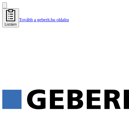
Tovább a geberit.hu oldalra
Listáim