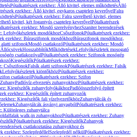
dtetés
Pótalkatrészek ezekhez: Álló kivitel, elemes működtetés
Álló
trészek ezekhez: Álló kivitel, egykaros csaptelep keverővel
Falra
ködtetés
Pótalkatrészek ezekhez: Falra szerelhető kivitel, elemes
elhető kivitel, két fogantyús csaptelep keverővel
Pótalkatrészek
alkatrészek ezekhez: Mosdó szerelvényhez
Szaniter berendezések
z: Lefolyókészletek mosdókhoz
Csőszifonok
Pótalkatrészek ezekhez:
zek ezekhez: Búraszifonok mosdókhoz
Búraszifonok mosdókhoz,
alatti szifonok
Mosdó csatlakozó
Pótalkatrészek ezekhez: Mosdó
k
Állócsövek
Hosszabbítók
Működtetések
Lefolyókészletek mosogató
osógép csatlakozóval
Pótalkatrészek ezekhez: Szifonok mosógép
lakozó
Kiegészítők
Pótalkatrészek ezekhez:
z: Csőszifonok
Falsík alatti szifonok
Pótalkatrészek ezekhez: Falsík
ők
Lefolyókészletek kiöntőkhöz
Pótalkatrészek ezekhez:
zifon csatlakozó
Pótalkatrészek ezekhez: Szifon
Zuhany
Padlóvíz-elvezetés zuhanyokhoz
Pótalkatrészek ezekhez:
hez: Kiegészítők zuhanyfolyókákhoz
Padlóösszefolyó épített
szek ezekhez: Kiegészítők épített zuhanyozók
ezekhez: Kiegészítők fali vízelvezetőkhöz
Zuhanytálcák és
lőelemek
Zuhanytálcák ásványi anyagból
Pótalkatrészek ezekhez:
z: Különleges zuhanytálca
oldalfalak walk-in zuhanyokhoz
Pótalkatrészek ezekhez: Zuhany
észítők
Pótalkatrészek ezekhez: Kiegészítők
Zuhanyok
erendezések csatlakoztatása zuhanyokhoz és
ek ezekhez: Szelepfedéllel
Szelepfedél nélkül
Pótalkatrészek ezekhez: