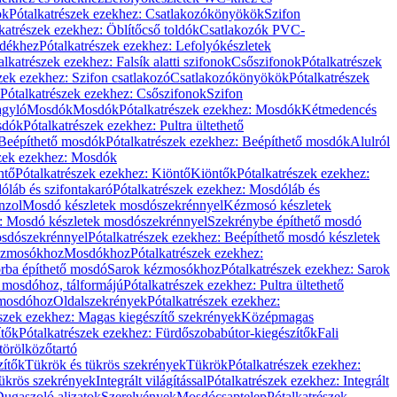
ök
Pótalkatrészek ezekhez: Csatlakozókönyökök
Szifon
katrészek ezekhez: Öblítőcső toldók
Csatlakozók PVC-
ldékhez
Pótalkatrészek ezekhez: Lefolyókészletek
alkatrészek ezekhez: Falsík alatti szifonok
Csőszifonok
Pótalkatrészek
zek ezekhez: Szifon csatlakozó
Csatlakozókönyökök
Pótalkatrészek
Pótalkatrészek ezekhez: Csőszifonok
Szifon
gyló
Mosdók
Mosdók
Pótalkatrészek ezekhez: Mosdók
Kétmedencés
osdók
Pótalkatrészek ezekhez: Pultra ültethető
Beépíthető mosdók
Pótalkatrészek ezekhez: Beépíthető mosdók
Alulról
szek ezekhez: Mosdók
ntő
Pótalkatrészek ezekhez: Kiöntő
Kiöntők
Pótalkatrészek ezekhez:
láb és szifontakaró
Pótalkatrészek ezekhez: Mosdóláb és
nzol
Mosdó készletek mosdószekrénnyel
Kézmosó készletek
z: Mosdó készletek mosdószekrénnyel
Szekrénybe építhető mosdó
osdószekrénnyel
Pótalkatrészek ezekhez: Beépíthető mosdó készletek
Kézmosókhoz
Mosdókhoz
Pótalkatrészek ezekhez:
orba építhető mosdó
Sarok kézmosókhoz
Pótalkatrészek ezekhez: Sarok
ő mosdóhoz, tálformájú
Pótalkatrészek ezekhez: Pultra ültethető
 mosdóhoz
Oldalszekrények
Pótalkatrészek ezekhez:
észek ezekhez: Magas kiegészítő szekrények
Középmagas
ítők
Pótalkatrészek ezekhez: Fürdőszobabútor-kiegészítők
Fali
törölközőtartó
zítők
Tükrök és tükrös szekrények
Tükrök
Pótalkatrészek ezekhez:
Tükrös szekrények
Integrált világítással
Pótalkatrészek ezekhez: Integrált
ugaszoló aljzatok
Szerelvények
Mosdócsaptelep
Pótalkatrészek