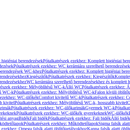
 higiéniai berendezések
Pótalkatrészek ezekhez: Komplett higiéniai be
dezések
Pótalkatrészek ezekhez: WC kerámiára szerelhető berendezések
 berendezések WC-khez
Pótalkatrészek ezekhez: Komplett higiéniai be
erendezésekhez
Kiegészítők
Pótalkatrészek ezekhez: Kiegészítők
Komplet
erendezésekhez
WC kerámiára szerelhető berendezésekhez és komplett h
részek ezekhez: Mélyöblítésű WC-k
Álló WC
Pótalkatrészek ezekhez: 
sű WC-k
Pótalkatrészek ezekhez: Mélyöblítésű WC-k
Falon kívüli öblítő
k ezekhez: WC-ülőkék
Comfort kivitelű WC-k
Pótalkatrészek ezekhez: C
 kivitel
Pótalkatrészek ezekhez: Mélyöblítésű WC-k, hosszabb kivitel
C
rimák
Pótalkatrészek ezekhez: WC-ülőkarimák
Gyermek WC-k
Pótalka
rekeknek
Pótalkatrészek ezekhez: WC-ülőkék gyerekeknek
WC-ülőkék
tési anyag
Bidék
Fali bidék
Pótalkatrészek ezekhez: Fali bidék
Álló bidé
ödtetőlapok
Pótalkatrészek ezekhez: Működtetőlapok
Sigma falsík alatt
 ezekhez: Omega falsík alatti öblítőtartályokhoz
Kappa falsík alatti öblí