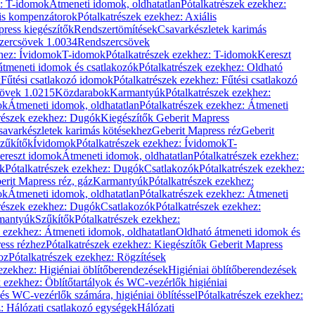
z: T-idomok
Átmeneti idomok, oldhatatlan
Pótalkatrészek ezekhez:
is kompenzátorok
Pótalkatrészek ezekhez: Axiális
ress kiegészítők
Rendszertömítések
Csavarkészletek karimás
zercsövek 1.0034
Rendszercsövek
khez: Ívidomok
T-idomok
Pótalkatrészek ezekhez: T-idomok
Kereszt
átmeneti idomok és csatlakozók
Pótalkatrészek ezekhez: Oldható
k
Fűtési csatlakozó idomok
Pótalkatrészek ezekhez: Fűtési csatlakozó
övek 1.0215
Közdarabok
Karmantyúk
Pótalkatrészek ezekhez:
ok
Átmeneti idomok, oldhatatlan
Pótalkatrészek ezekhez: Átmeneti
részek ezekhez: Dugók
Kiegészítők Geberit Mapress
savarkészletek karimás kötésekhez
Geberit Mapress réz
Geberit
Szűkítők
Ívidomok
Pótalkatrészek ezekhez: Ívidomok
T-
Kereszt idomok
Átmeneti idomok, oldhatatlan
Pótalkatrészek ezekhez:
k
Pótalkatrészek ezekhez: Dugók
Csatlakozók
Pótalkatrészek ezekhez:
erit Mapress réz, gáz
Karmantyúk
Pótalkatrészek ezekhez:
ok
Átmeneti idomok, oldhatatlan
Pótalkatrészek ezekhez: Átmeneti
részek ezekhez: Dugók
Csatlakozók
Pótalkatrészek ezekhez:
rmantyúk
Szűkítők
Pótalkatrészek ezekhez:
k ezekhez: Átmeneti idomok, oldhatatlan
Oldható átmeneti idomok és
ess rézhez
Pótalkatrészek ezekhez: Kiegészítők Geberit Mapress
oz
Pótalkatrészek ezekhez: Rögzítések
ezekhez: Higiéniai öblítőberendezések
Higiéniai öblítőberendezések
k ezekhez: Öblítőtartályok és WC-vezérlők higiéniai
 és WC-vezérlők számára, higiéniai öblítéssel
Pótalkatrészek ezekhez:
: Hálózati csatlakozó egységek
Hálózati