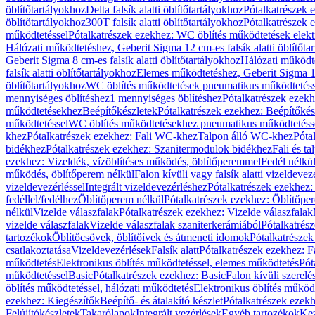
öblítőtartályokhoz
Delta falsík alatti öblítőtartályokhoz
Pótalkatrészek e
öblítőtartályokhoz
300T falsík alatti öblítőtartályokhoz
Pótalkatrészek e
működtetéssel
Pótalkatrészek ezekhez: WC öblítés működtetések elekt
Hálózati működtetéshez, Geberit Sigma 12 cm-es falsík alatti öblítőta
Geberit Sigma 8 cm-es falsík alatti öblítőtartályokhoz
Hálózati működte
falsík alatti öblítőtartályokhoz
Elemes működtetéshez, Geberit Sigma 12 
öblítőtartályokhoz
WC öblítés működtetések pneumatikus működtetéss
mennyiséges öblítéshez
1 mennyiséges öblítéshez
Pótalkatrészek ezekh
működtetésekhez
Beépítőkészletek
Pótalkatrészek ezekhez: Beépítőkés
működtetéssel
WC öblítés működtetésekhez pneumatikus működtetéss
khez
Pótalkatrészek ezekhez: Fali WC-khez
Talpon álló WC-khez
Póta
bidékhez
Pótalkatrészek ezekhez: Szanitermodulok bidékhez
Fali és t
ezekhez: Vizeldék, vízöblítéses működés, öblítőperemmel
Fedél nélkü
működés, öblítőperem nélkül
Falon kívüli vagy falsík alatti vizeldevez
vizeldevezérléssel
Integrált vizeldevezérléshez
Pótalkatrészek ezekhez: 
fedéllel/fedélhez
Öblítőperem nélkül
Pótalkatrészek ezekhez: Öblítőpe
nélkül
Vizelde válaszfalak
Pótalkatrészek ezekhez: Vizelde válaszfalak
vizelde válaszfalak
Vizelde válaszfalak szaniterkerámiából
Pótalkatrés
tartozékok
Öblítőcsövek, öblítőívek és átmeneti idomok
Pótalkatrészek
csatlakoztatása
Vizeldevezérlések
Falsík alatt
Pótalkatrészek ezekhez: Fa
működtetés
Elektronikus öblítés működtetéssel, elemes működtetés
Pót
működtetéssel
Basic
Pótalkatrészek ezekhez: Basic
Falon kívüli szerelé
öblítés működtetéssel, hálózati működtetés
Elektronikus öblítés működ
ezekhez: Kiegészítők
Beépítő- és átalakító készlet
Pótalkatrészek ezekhe
Felújítókészletek
Takarólapok
Integrált vezérlések
Egyéb tartozékok
Kez