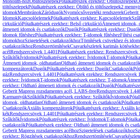
Monolith-hoz
Öblítőszelepek
Pótalkatrészek ezekhez: Öblítőszelepek
Ö
töltőszelepek
Pótalkatrészek ezekhez: Öblítő és töltőszelepek
2 mennyis
idomok
Membránok
Záródugók
Nyomócsővezetéki rendszerek
Geberit
Idomok
Kapcsolóelemek
Pótalkatrészek ezekhez: Kapcsolóelemek
Szű
cirkuláció
Pótalkatrészek ezekhez: Belső cirkuláció
Átmeneti idomok, o
átmeneti idomok és csatlakozók
Dugók
Pótalkatrészek ezekhez: Dugó
idomok fűtéshez
Pótalkatrészek ezekhez: T-idomok fűtéshez
Fűtési cs
idomokhoz
Szigetelések csatlakozókhoz
Tömítések csövekhez és ido
csatlakozókhoz
Rendszertömítések
Csavarkészletek karimás kötésekhe
acél
Rendszercsövek 1.4401
Pótalkatrészek ezekhez: Rendszercsövek
Szűkítők
Ívidomok
Pótalkatrészek ezekhez: Ívidomok
T-idomok
Pótalk
Átmeneti idomok, oldhatatlan
Oldható átmeneti idomok és csatlakozó
kompenzátorok
Dugók
Pótalkatrészek ezekhez: Dugók
Csatlakozók
Pót
gáz
Rendszercsövek 1.4401
Pótalkatrészek ezekhez: Rendszercsövek 
ezekhez: Ívidomok
T-idomok
Pótalkatrészek ezekhez: T-idomok
Átmene
ezekhez: Oldható átmeneti idomok és csatlakozók
Dugók
Pótalkatrész
Geberit Mapress rozsdamentes acél, LABS-free
Rendszercsövek 1.44
Karmantyúk
Szűkítők
Pótalkatrészek ezekhez: Szűkítők
Ívidomok
Pótal
idomok, oldhatatlan
Oldható átmeneti idomok és csatlakozók
Pótalkatr
Csatlakozók
Axiális kompenzátorok
Pótalkatrészek ezekhez: Axiális 
kék
Rendszercsövek 1.4401
Pótalkatrészek ezekhez: Rendszercsövek 
Szűkítők
Ívidomok
Pótalkatrészek ezekhez: Ívidomok
T-idomok
Pótalk
csatlakozók
Pótalkatrészek ezekhez: Oldható átmeneti idomok és csat
Geberit Mapress rozsdamentes acélhoz
Szigetelések csatlakozókhoz
Sz
ezekhez: Rögzítések csatlakozókhoz
Rendszertömítések
Csavarkészlet