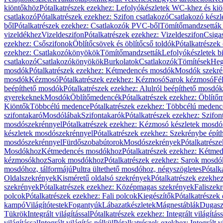
kiöntőkhöz
Pótalkatrészek ezekhez: Lefolyókészletek WC-khez és ki
csatlakozó
Pótalkatrészek ezekhez: Szifon csatlakozó
Csatlakozó készl
ből
Pótalkatrészek ezekhez: Csatlakozók PVC-ből
Tömítőmandzsetták
vizeldékhez
Vizeldeszifon
Pótalkatrészek ezekhez: Vizeldeszifon
Csiga
ezekhez: Csőszifonok
Öblítőcsövek és öblítőcső toldók
Pótalkatrészek
ezekhez: Csatlakozókönyökök
Tömítőmandzsetták
Lefolyókészletek b
csatlakozó
Csatlakozókönyökök
Burkolatok
Csatlakozók
Tömítések
Heg
mosdók
Pótalkatrészek ezekhez: Kétmedencés mosdók
Mosdók szekré
mosdók
Kézmosó
Pótalkatrészek ezekhez: Kézmosó
Sarok kézmosó
Fé
beépíthető mosdók
Pótalkatrészek ezekhez: Alulról beépíthető mosdók
gyerekeknek
Mosdók
Öblítőmedencék
Pótalkatrészek ezekhez: Öblít
Kiöntők
Többcélú medence
Pótalkatrészek ezekhez: Többcélú medenc
szifontakaró
Mosdólábak
Szifontakarók
Pótalkatrészek ezekhez: Szifon
mosdószekrénnyel
Pótalkatrészek ezekhez: Kézmosó készletek mosdó
készletek mosdószekrénnyel
Pótalkatrészek ezekhez: Szekrénybe épí
mosdószekrénnyel
Fürdőszobabútorok
Mosdószekrények
Pótalkatrész
Mosdókhoz
Kétmedencés mosdókhoz
Pótalkatrészek ezekhez: Kétm
kézmosókhoz
Sarok mosdókhoz
Pótalkatrészek ezekhez: Sarok mosd
mosdóhoz, tálformájú
Pultra ültethető mosdóhoz, négyszögletes
Pótalk
Oldalszekrények
Kisméretű oldalsó szekrények
Pótalkatrészek ezekhe
szekrények
Pótalkatrészek ezekhez: Középmagas szekrények
Faliszek
polcok
Pótalkatrészek ezekhez: Fali polcok
Kiegészítők
Pótalkatrészek
kampó
Világítótestek
Fogantyúk
Lábazatkészletek
Mágnestáblák
Dugasz
Tükrök
Integrált világítással
Pótalkatrészek ezekhez: Integrált világításs
világítással
Integrált világítás nélkül
Pótalkatrészek ezekhez: Integrált vi