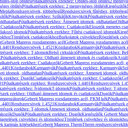
blítés-stop öblítés
Pótalkatrészek ezekhez: Öblítés-stop öblítés
2 mennyis
éges öblítés
Pótalkatrészek ezekhez: 2 mennyiséges öblítés
Kiegészítők
 Mepla
Rendszercsövek, többrétegű
Rendszercsövek fűtéshez, többréteg
kítők
Pótalkatrészek ezekhez: Szűkítők
Könyökök
Pótalkatrészek ezekh
ldhatatlan
Pótalkatrészek ezekhez: Átmeneti idomok, oldhatatlan
Oldhat
k
Csatlakozók
Pótalkatrészek ezekhez: Csatlakozók
Elosztók menetes csa
atlakozó idomok
Pótalkatrészek ezekhez: Fűtési csatlakozó idomok
Kiegé
mokhoz
Tömítések csatlakozókhoz
Burkolatok csövekhez
Rögzítések csö
z
Geberit Mapress rozsdamentes acél
Geberit Mapress rozsdamentes acé
 1.4401
Rendszercsövek 1.4521
Közdarabok
Karmantyúk
Pótalkatrészek
atrészek ezekhez: T-idomok
Belső cirkuláció
Pótalkatrészek ezekhez: Bel
k
Pótalkatrészek ezekhez: Oldható átmeneti idomok és csatlakozók
Axiál
alkatrészek ezekhez: Csatlakozók
Geberit Mapress rozsdamentes acél, 
1.4401
Közdarabok
Karmantyúk
Pótalkatrészek ezekhez: Karmantyúk
Sz
ti idomok, oldhatatlan
Pótalkatrészek ezekhez: Átmeneti idomok, oldha
ek ezekhez: Dugók
Csatlakozók
Pótalkatrészek ezekhez: Csatlakozók
Geb
01
Pótalkatrészek ezekhez: Rendszercsövek 1.4401
Rendszercsövek 1.4
katrészek ezekhez: Ívidomok
T-idomok
Pótalkatrészek ezekhez: T-idom
észek ezekhez: Oldható átmeneti idomok és csatlakozók
Dugók
Pótalkat
kompenzátorok
Geberit Mapress rozsdamentes acél, FKM kék
Pótalkatré
1.4401
Rendszercsövek 1.4521
Közdarabok
Karmantyúk
Pótalkatrészek
atrészek ezekhez: T-idomok
Átmeneti idomok, oldhatatlan
Pótalkatrésze
lakozók
Dugók
Pótalkatrészek ezekhez: Dugók
Kiegészítők Geberit Mapr
igetelések csövekhez és idomokhoz
Tömítések csövekhez és idomokho
ek karimás kötésekhez
Geberit Mapress Therm
Therm rendszercsövek
Id