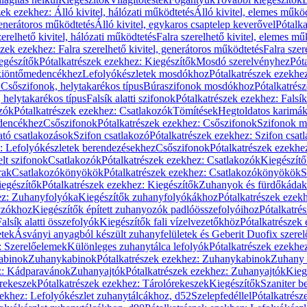
zek ezekhez: Álló kivitel, hálózati működtetés
Álló kivitel, elemes műkö
generátoros működtetés
Álló kivitel, egykaros csaptelep keverővel
Pótalka
erelhető kivitel, hálózati működtetés
Falra szerelhető kivitel, elemes mű
szek ezekhez: Falra szerelhető kivitel, generátoros működtetés
Falra szer
egészítők
Pótalkatrészek ezekhez: Kiegészítők
Mosdó szerelvényhez
Pót
 kiöntőmedencékhez
Lefolyókészletek mosdókhoz
Pótalkatrészek ezekhe
 Csőszifonok, helytakarékos típus
Búraszifonok mosdókhoz
Pótalkatrés
helytakarékos típus
Falsík alatti szifonok
Pótalkatrészek ezekhez: Falsík 
zók
Pótalkatrészek ezekhez: Csatlakozók
Tömítések
Hegtoldatos karimá
edencékhez
Csőszifonok
Pótalkatrészek ezekhez: Csőszifonok
Szifonok m
tó csatlakozások
Szifon csatlakozó
Pótalkatrészek ezekhez: Szifon csat
z: Lefolyókészletek berendezésekhez
Csőszifonok
Pótalkatrészek ezekhe
elt szifonok
Csatlakozók
Pótalkatrészek ezekhez: Csatlakozók
Kiegészít
rak
Csatlakozókönyökök
Pótalkatrészek ezekhez: Csatlakozókönyökök
S
egészítők
Pótalkatrészek ezekhez: Kiegészítők
Zuhanyok és fürdőkádak
ez: Zuhanyfolyóka
Kiegészítők zuhanyfolyókákhoz
Pótalkatrészek ezek
nyzókhoz
Kiegészítők épített zuhanyozók padlóösszefolyóihoz
Pótalkatré
alsík alatti összefolyók
Kiegészítők fali vízelvezetőkhöz
Pótalkatrészek 
etek
Ásványi anyagból készült zuhanyfelületek és Geberit Duofix szere
: Szerelőelemek
Különleges zuhanytálca lefolyók
Pótalkatrészek ezekhe
abinok
Zuhanykabinok
Pótalkatrészek ezekhez: Zuhanykabinok
Zuhany 
ez: Kádparavánok
Zuhanyajtók
Pótalkatrészek ezekhez: Zuhanyajtók
Kieg
rekeszek
Pótalkatrészek ezekhez: Tárolórekeszek
Kiegészítők
Szaniter b
zekhez: Lefolyókészlet zuhanytálcákhoz, d52
Szelepfedéllel
Pótalkatrész