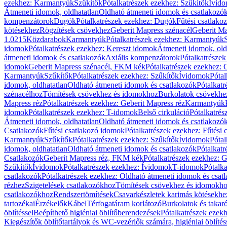
ezekhez: Karmantyúk
Szűkítők
Pótalkatrészek ezekhez: Szűkítők
Ívid
Átmeneti idomok, oldhatatlan
Oldható átmeneti idomok és csatlakozó
kompenzátorok
Dugók
Pótalkatrészek ezekhez: Dugók
Fűtési csatlako
kötésekhez
Rögzítések csövekhez
Geberit Mapress szénacél
Geberit Ma
1.0215
Közdarabok
Karmantyúk
Pótalkatrészek ezekhez: Karmantyúk
idomok
Pótalkatrészek ezekhez: Kereszt idomok
Átmeneti idomok, old
átmeneti idomok és csatlakozók
Axiális kompenzátorok
Pótalkatrésze
idomok
Geberit Mapress szénacél, FKM kék
Pótalkatrészek ezekhez:
Karmantyúk
Szűkítők
Pótalkatrészek ezekhez: Szűkítők
Ívidomok
Pótal
idomok, oldhatatlan
Oldható átmeneti idomok és csatlakozók
Pótalkatr
szénacélhoz
Tömítések csövekhez és idomokhoz
Burkolatok csövekhe
Mapress réz
Pótalkatrészek ezekhez: Geberit Mapress réz
Karmantyúk
idomok
Pótalkatrészek ezekhez: T-idomok
Belső cirkuláció
Pótalkatrés
Átmeneti idomok, oldhatatlan
Oldható átmeneti idomok és csatlakozó
Csatlakozók
Fűtési csatlakozó idomok
Pótalkatrészek ezekhez: Fűtési
Karmantyúk
Szűkítők
Pótalkatrészek ezekhez: Szűkítők
Ívidomok
Pótal
idomok, oldhatatlan
Oldható átmeneti idomok és csatlakozók
Pótalkatr
Csatlakozók
Geberit Mapress réz, FKM kék
Pótalkatrészek ezekhez: 
Szűkítők
Ívidomok
Pótalkatrészek ezekhez: Ívidomok
T-idomok
Pótalk
csatlakozók
Pótalkatrészek ezekhez: Oldható átmeneti idomok és csat
rézhez
Szigetelések csatlakozókhoz
Tömítések csövekhez és idomokh
csatlakozókhoz
Rendszertömítések
Csavarkészletek karimás kötésekhe
tartozékai
Érzékelők
Kábel
Térfogatáram korlátozó
Burkolatok és takar
öblítéssel
Beépíthető higiéniai öblítőberendezések
Pótalkatrészek ezekh
Kiegészítők öblítőtartályok és WC-vezérlők számára, higiéniai öblítés