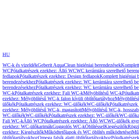
HU
WC-k és vizeldék
Geberit AquaClean higiéniai berendezések
Komplett
WC
Pótalkatrészek ezekhez: Álló WC
WC kerámiára szerelhető beren
fedlapok
Pótalkatrészek ezekhez: Design fedlapok
Komplett higiéniai
berendezésekhez
Pótalkatrészek ezekhez: WC kerámiára szerelhető b
berendezésekhez
Pótalkatrészek ezekhez: WC kerámiára szerelhető b
WC-k
Pótalkatrészek ezekhez: Fali WC-k
Mélyöblítésű WC-k
Pótalkat
ezekhez: Mélyöblítésű WC-k falon kívüli öblítőtartályhoz
Mélyöblíté
ülőkék
Pótalkatrészek ezekhez: WC-ülőkék
WC-ülőkék
Pótalkatrésze
ezekhez: Mélyöblítésű WC-k, magasított
Mélyöblítésű WC-k, hosszabb
WC-ülőkék
WC-ülőkék
Pótalkatrészek ezekhez: WC-ülőkék
WC-ülőka
Fali WC-k
Álló WC
Pótalkatrészek ezekhez: Álló WC
WC-ülőkék gye
ezekhez: WC-ülőkarimák
Guggolós WC-k
Öblítéssel
Kiegészítők
Rögzí
ezekhez: Kiegészítők
Működtetőlapok és WC öblítés működtetései
Műk
öblítőtartályokhoz
Omega falsík alatti öblítőtartályokhoz
Pótalkatrészek