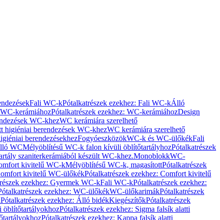
rendezések
Fali WC-k
Pótalkatrészek ezekhez: Fali WC-k
Álló
WC-kerámiához
Pótalkatrészek ezekhez: WC-kerámiához
Design
rendezések WC-khez
WC kerámiára szerelhető
t higiéniai berendezések WC-khez
WC kerámiára szerelhető
igiéniai berendezésekhez
Fogyóeszközök
WC-k és WC-ülőkék
Fali
Álló WC
Mélyöblítésű WC-k falon kívüli öblítőtartályhoz
Pótalkatrészek
tartály szaniterkerámiából készült WC-khez.
Monoblokk
WC-
omfort kivitelű WC-k
Mélyöblítésű WC-k, magasított
Pótalkatrészek
omfort kivitelű WC-ülőkék
Pótalkatrészek ezekhez: Comfort kivitelű
trészek ezekhez: Gyermek WC-k
Fali WC-k
Pótalkatrészek ezekhez:
Pótalkatrészek ezekhez: WC-ülőkék
WC-ülőkarimák
Pótalkatrészek
k
Pótalkatrészek ezekhez: Álló bidék
Kiegészítők
Pótalkatrészek
i öblítőtartályokhoz
Pótalkatrészek ezekhez: Sigma falsík alatti
tőtartályokhoz
Pótalkatrészek ezekhez: Kappa falsík alatti