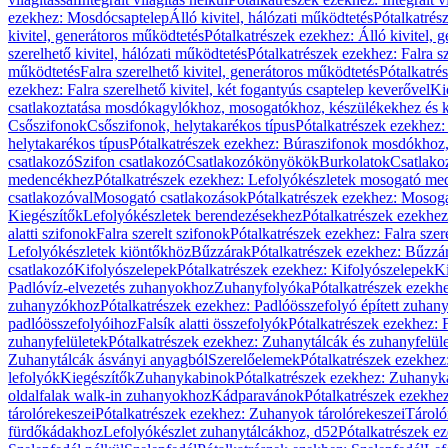
ezekhez: Mosdócsaptelep
Álló kivitel, hálózati működtetés
Pótalkatrés
kivitel, generátoros működtetés
Pótalkatrészek ezekhez: Álló kivitel, 
szerelhető kivitel, hálózati működtetés
Pótalkatrészek ezekhez: Falra sz
működtetés
Falra szerelhető kivitel, generátoros működtetés
Pótalkatré
ezekhez: Falra szerelhető kivitel, két fogantyús csaptelep keverővel
Ki
csatlakoztatása mosdókagylókhoz, mosogatókhoz, készülékekhez és
Csőszifonok
Csőszifonok, helytakarékos típus
Pótalkatrészek ezekhez:
helytakarékos típus
Pótalkatrészek ezekhez: Búraszifonok mosdókhoz, 
csatlakozó
Szifon csatlakozó
Csatlakozókönyökök
Burkolatok
Csatlako
medencékhez
Pótalkatrészek ezekhez: Lefolyókészletek mosogató m
csatlakozóval
Mosogató csatlakozások
Pótalkatrészek ezekhez: Mosoga
Kiegészítők
Lefolyókészletek berendezésekhez
Pótalkatrészek ezekhe
alatti szifonok
Falra szerelt szifonok
Pótalkatrészek ezekhez: Falra szer
Lefolyókészletek kiöntőkhöz
Bűzzárak
Pótalkatrészek ezekhez: Bűzzá
csatlakozó
Kifolyószelepek
Pótalkatrészek ezekhez: Kifolyószelepek
Ki
Padlóvíz-elvezetés zuhanyokhoz
Zuhanyfolyóka
Pótalkatrészek ezekh
zuhanyzókhoz
Pótalkatrészek ezekhez: Padlóösszefolyó épített zuha
padlóösszefolyóihoz
Falsík alatti összefolyók
Pótalkatrészek ezekhez: F
zuhanyfelületek
Pótalkatrészek ezekhez: Zuhanytálcák és zuhanyfelül
Zuhanytálcák ásványi anyagból
Szerelőelemek
Pótalkatrészek ezekhez
lefolyók
Kiegészítők
Zuhanykabinok
Pótalkatrészek ezekhez: Zuhanyk
oldalfalak walk-in zuhanyokhoz
Kádparavánok
Pótalkatrészek ezekh
tárolórekeszei
Pótalkatrészek ezekhez: Zuhanyok tárolórekeszei
Tároló
fürdőkádakhoz
Lefolyókészlet zuhanytálcákhoz, d52
Pótalkatrészek e