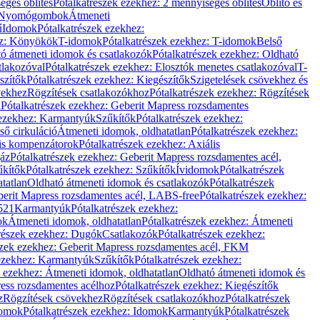
éges öblítés
Pótalkatrészek ezekhez: 2 mennyiséges öblítés
Öblítő és
Nyomógombok
Átmeneti
ű
Idomok
Pótalkatrészek ezekhez:
ez: Könyökök
T-idomok
Pótalkatrészek ezekhez: T-idomok
Belső
ó átmeneti idomok és csatlakozók
Pótalkatrészek ezekhez: Oldható
tlakozóval
Pótalkatrészek ezekhez: Elosztók menetes csatlakozóval
T-
szítők
Pótalkatrészek ezekhez: Kiegészítők
Szigetelések csövekhez és
vekhez
Rögzítések csatlakozókhoz
Pótalkatrészek ezekhez: Rögzítések
l
Pótalkatrészek ezekhez: Geberit Mapress rozsdamentes
 ezekhez: Karmantyúk
Szűkítők
Pótalkatrészek ezekhez:
ső cirkuláció
Átmeneti idomok, oldhatatlan
Pótalkatrészek ezekhez:
is kompenzátorok
Pótalkatrészek ezekhez: Axiális
gáz
Pótalkatrészek ezekhez: Geberit Mapress rozsdamentes acél,
űkítők
Pótalkatrészek ezekhez: Szűkítők
Ívidomok
Pótalkatrészek
tatlan
Oldható átmeneti idomok és csatlakozók
Pótalkatrészek
erit Mapress rozsdamentes acél, LABS-free
Pótalkatrészek ezekhez:
521
Karmantyúk
Pótalkatrészek ezekhez:
ok
Átmeneti idomok, oldhatatlan
Pótalkatrészek ezekhez: Átmeneti
részek ezekhez: Dugók
Csatlakozók
Pótalkatrészek ezekhez:
szek ezekhez: Geberit Mapress rozsdamentes acél, FKM
 ezekhez: Karmantyúk
Szűkítők
Pótalkatrészek ezekhez:
k ezekhez: Átmeneti idomok, oldhatatlan
Oldható átmeneti idomok és
ess rozsdamentes acélhoz
Pótalkatrészek ezekhez: Kiegészítők
z
Rögzítések csövekhez
Rögzítések csatlakozókhoz
Pótalkatrészek
omok
Pótalkatrészek ezekhez: Idomok
Karmantyúk
Pótalkatrészek