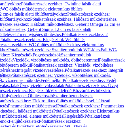
őtartályokhoz
Pótalkatrészek ezekhez: Twinline falsík alatti
k
WC öblítés működtetések elektronikus öblítés
cm-es falsík alatti öblítőtartályokhoz
Pótalkatrészek ezekhez:
blítőtartályokhoz
Pótalkatrészek ezekhez: Hálózati működtetéshez,
atrészek ezekhez: Hálózati működtetéshez, Geberit Omega 12 cm-es
űködtetéshez, Geberit Sigma 12 cm-es falsík alatti
dtetéssel
2 mennyiséges öblítéshez
Pótalkatrészek ezekhez: 2
Pótalkatrészek ezekhez: Kiegészítők WC öblítés
trészek ezekhez: WC öblítés működtetésekhez elektronikus
khez
Pótalkatrészek ezekhez: Szanitermodulok WC-khez
Fali WC-
ekhez: Kiegészítők
Fogyóeszközök
Szanitermodulok
izeldék
Vizeldék, vízöblítéses működés, öblítőperemmel
Pótalkatrészek
blítőperem nélkül
Pótalkatrészek ezekhez: Vizeldék, vízöblítéses
ezérléshez
Integrált vizeldevezérléssel
Pótalkatrészek ezekhez: Integrált
délhez
Pótalkatrészek ezekhez: Vizeldék, vízöblítéses működés,
dék, vízmentes működés
Fedél nélkül
Pótalkatrészek ezekhez: Fedél
válaszfalak
Üveg vizelde válaszfalak
Pótalkatrészek ezekhez: Üveg
trészek ezekhez: Kiegészítők
Vizeldefedél
Bűzzárók és bűzzáró-
Kifolyószelepek
Öblítéselosztó
Szaniter berendezések
atrészek ezekhez: Elektronikus öblítés működtetéssel, hálózati
tetés
Pneumatikus működtetéssel
Pótalkatrészek ezekhez: Pneumatikus
dtetéssel, hálózati működtetés
Pótalkatrészek ezekhez: Elektronikus
és működtetéssel, elemes működtetés
Kiegészítők
Pótalkatrészek
domok
Felújítókészletek
Pótalkatrészek ezekhez:
dékhez és bidékhez
Lefolyókészletek WC-khez és