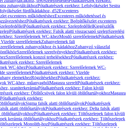
let zuhanytálcákhoz, d90
Szelepfedéllel
Pótalkatrészek ezekhez:
stra zuhanytálcákhoz
Pótalkatrészek ezekhez: Lefolyókészlet Sestra
efolyókészlet fürdőkádakhoz, d52
Excenteres
szlet excenteres működtetéshez
Excenteres működtetéssel és
ozzávezetéshez
Pótalkatrészek ezekhez: Beépítőkészlet excenteres
Szelepfedéllel
Pótalkatrészek ezekhez: Szelepfedéllel
Kiegészítők
szelep
Pótalkatrészek ezekhez: Falsík alatti visszacsapó szelep
Szerelési
ezekhez: Szerelőelemek WC-khez
Mosdó szerelőelemek
Pótalkatrészek
 Vizelde szerelőelemek
Zuhanyelemek fali
 Szerelőelemek zuhanyzókhoz és kádakhoz
Zuhanyzó válaszfal
iöntőkhöz
Szerelőelemek szerelvényekhez
Pótalkatrészek ezekhez:
hez
Szerelőelemek konzol terhelésekhez
Pótalkatrészek ezekhez:
lkatrészek ezekhez: Szerelőelemek
lemek WC-khez
Pótalkatrészek ezekhez: Szerelőelemek WC-
lde szerelőelemek
Pótalkatrészek ezekhez: Vizelde
uhany elemekhez
Rögzítésekhez
Pótalkatrészek ezekhez:
rtályok WC-khez, műanyagból
Magasra szerelt
Pótalkatrészek ezekhez:
khez, szaniterkerámia
Pótalkatrészek ezekhez: Falon kívüli
trészek ezekhez: Öblítőcsövek falon kívüli öblítőtartályokhoz
Magasra
Pótalkatrészek ezekhez:
 öblítőtartályok
Sigma falsík alatti öblítőtartályok
Pótalkatrészek
alsík alatti öblítőtartályok
Pótalkatrészek ezekhez: Delta falsík alatti
 öblítőtartályokhoz
Pótalkatrészek ezekhez: Töltőszelepek falon kívüli
epek kerámia öblítőtartályokhoz
Pótalkatrészek ezekhez: Töltőszelepek
öltőszelepek Monolith-hoz
Pótalkatrészek ezekhez: Töltőszelepek