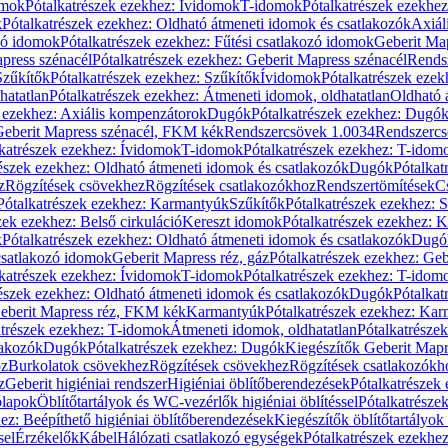
omok
Pótalkatrészek ezekhez: Ívidomok
T-idomok
Pótalkatrészek ezekhe
k
Pótalkatrészek ezekhez: Oldható átmeneti idomok és csatlakozók
Axiál
zó idomok
Pótalkatrészek ezekhez: Fűtési csatlakozó idomok
Geberit Map
press szénacél
Pótalkatrészek ezekhez: Geberit Mapress szénacél
Rends
Szűkítők
Pótalkatrészek ezekhez: Szűkítők
Ívidomok
Pótalkatrészek eze
hatatlan
Pótalkatrészek ezekhez: Átmeneti idomok, oldhatatlan
Oldható 
k ezekhez: Axiális kompenzátorok
Dugók
Pótalkatrészek ezekhez: Dugó
 Geberit Mapress szénacél, FKM kék
Rendszercsövek 1.0034
Rendszercs
katrészek ezekhez: Ívidomok
T-idomok
Pótalkatrészek ezekhez: T-idom
észek ezekhez: Oldható átmeneti idomok és csatlakozók
Dugók
Pótalkat
z
Rögzítések csövekhez
Rögzítések csatlakozókhoz
Rendszertömítések
C
Pótalkatrészek ezekhez: Karmantyúk
Szűkítők
Pótalkatrészek ezekhez: 
zek ezekhez: Belső cirkuláció
Kereszt idomok
Pótalkatrészek ezekhez: 
k
Pótalkatrészek ezekhez: Oldható átmeneti idomok és csatlakozók
Dugó
 csatlakozó idomok
Geberit Mapress réz, gáz
Pótalkatrészek ezekhez: Geb
katrészek ezekhez: Ívidomok
T-idomok
Pótalkatrészek ezekhez: T-idom
észek ezekhez: Oldható átmeneti idomok és csatlakozók
Dugók
Pótalkat
Geberit Mapress réz, FKM kék
Karmantyúk
Pótalkatrészek ezekhez: Ka
atrészek ezekhez: T-idomok
Átmeneti idomok, oldhatatlan
Pótalkatrésze
lakozók
Dugók
Pótalkatrészek ezekhez: Dugók
Kiegészítők Geberit Mapr
oz
Burkolatok csövekhez
Rögzítések csövekhez
Rögzítések csatlakozókh
z
Geberit higiéniai rendszer
Higiéniai öblítőberendezések
Pótalkatrészek 
ólapok
Öblítőtartályok és WC-vezérlők higiéniai öblítéssel
Pótalkatrésze
ez: Beépíthető higiéniai öblítőberendezések
Kiegészítők öblítőtartályok
sel
Érzékelők
Kábel
Hálózati csatlakozó egységek
Pótalkatrészek ezekhez