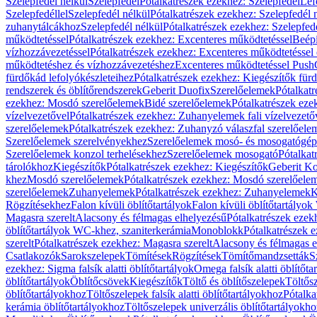
Szelepfedél nélkül
Szelepfedél
Pótalkatrészek ezekhez: Szelepfedél
Lef
Szelepfedéllel
Szelepfedél nélkül
Pótalkatrészek ezekhez: Szelepfedél 
zuhanytálcákhoz
Szelepfedél nélkül
Pótalkatrészek ezekhez: Szelepfed
működtetéssel
Pótalkatrészek ezekhez: Excenteres működtetéssel
Beépí
vízhozzávezetéssel
Pótalkatrészek ezekhez: Excenteres működtetéssel 
működtetéshez és vízhozzávezetéshez
Excenteres működtetéssel Push
fürdőkád lefolyókészleteihez
Pótalkatrészek ezekhez: Kiegészítők fürd
rendszerek és öblítőrendszerek
Geberit Duofix
Szerelőelemek
Pótalkat
ezekhez: Mosdó szerelőelemek
Bidé szerelőelemek
Pótalkatrészek eze
vízelvezetővel
Pótalkatrészek ezekhez: Zuhanyelemek fali vízelvezető
szerelőelemek
Pótalkatrészek ezekhez: Zuhanyzó válaszfal szerelőele
Szerelőelemek szerelvényekhez
Szerelőelemek mosó- és mosogatógé
Szerelőelemek konzol terhelésekhez
Szerelőelemek mosogató
Pótalkat
tárolókhoz
Kiegészítők
Pótalkatrészek ezekhez: Kiegészítők
Geberit K
khez
Mosdó szerelőelemek
Pótalkatrészek ezekhez: Mosdó szerelőele
szerelőelemek
Zuhanyelemek
Pótalkatrészek ezekhez: Zuhanyelemek
K
Rögzítésekhez
Falon kívüli öblítőtartályok
Falon kívüli öblítőtartály
Magasra szerelt
Alacsony és félmagas elhelyezésű
Pótalkatrészek ezek
öblítőtartályok WC-khez, szaniterkerámia
Monoblokk
Pótalkatrészek 
szerelt
Pótalkatrészek ezekhez: Magasra szerelt
Alacsony és félmagas e
Csatlakozók
Sarokszelepek
Tömítések
Rögzítések
Tömítőmandzsetták
S
ezekhez: Sigma falsík alatti öblítőtartályok
Omega falsík alatti öblítőta
öblítőtartályok
Öblítőcsövek
Kiegészítők
Töltő és öblítőszelepek
Töltős
öblítőtartályokhoz
Töltőszelepek falsík alatti öblítőtartályokhoz
Pótalka
kerámia öblítőtartályokhoz
Töltőszelepek univerzális öblítőtartályokho