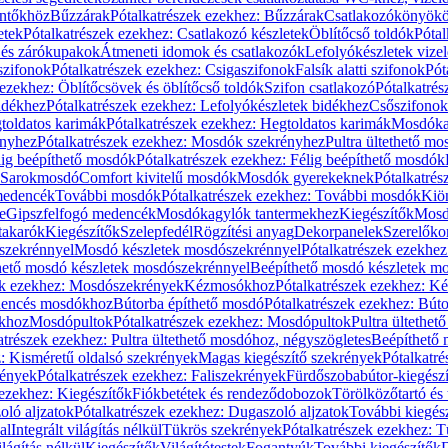
öntőkhöz
Bűzzárak
Pótalkatrészek ezekhez: Bűzzárak
Csatlakozókönyök
etek
Pótalkatrészek ezekhez: Csatlakozó készletek
Öblítőcső toldók
Pótal
 és zárókupakok
Átmeneti idomok és csatlakozók
Lefolyókészletek vize
szifonok
Pótalkatrészek ezekhez: Csigaszifonok
Falsík alatti szifonok
Pót
 ezekhez: Öblítőcsövek és öblítőcső toldók
Szifon csatlakozó
Pótalkatrés
idékhez
Pótalkatrészek ezekhez: Lefolyókészletek bidékhez
Csőszifonok
toldatos karimák
Pótalkatrészek ezekhez: Hegtoldatos karimák
Mosdóka
nyhez
Pótalkatrészek ezekhez: Mosdók szekrényhez
Pultra ültethető m
lig beépíthető mosdók
Pótalkatrészek ezekhez: Félig beépíthető mosdók
Sarokmosdó
Comfort kivitelű mosdók
Mosdók gyerekeknek
Pótalkatré
őmedencék
További mosdók
Pótalkatrészek ezekhez: További mosdók
Kiö
e
Gipszfelfogó medencék
Mosdókagylók tantermekhez
Kiegészítők
Mosdó
takarók
Kiegészítők
Szelepfedél
Rögzítési anyag
Dekorpanelek
Szerelőko
szekrénnyel
Mosdó készletek mosdószekrénnyel
Pótalkatrészek ezekhe
thető mosdó készletek mosdószekrénnyel
Beépíthető mosdó készletek m
ek ezekhez: Mosdószekrények
Kézmosókhoz
Pótalkatrészek ezekhez: 
edencés mosdókhoz
Bútorba építhető mosdó
Pótalkatrészek ezekhez: Bút
ókhoz
Mosdópultok
Pótalkatrészek ezekhez: Mosdópultok
Pultra ültethet
atrészek ezekhez: Pultra ültethető mosdóhoz, négyszögletes
Beépíthető
z: Kisméretű oldalsó szekrények
Magas kiegészítő szekrények
Pótalkatr
rények
Pótalkatrészek ezekhez: Faliszekrények
Fürdőszobabútor-kiegész
 ezekhez: Kiegészítők
Fiókbetétek és rendeződobozok
Törölközőtartó és 
oló aljzatok
Pótalkatrészek ezekhez: Dugaszoló aljzatok
További kiegés
al
Integrált világítás nélkül
Tükrös szekrények
Pótalkatrészek ezekhez: 
lágítás nélkül
Kiegészítők
Világítótestek
Fogantyúk
További kiegészítők
D