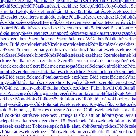
olyókészlet zuhanytálcákhoz, d90
Pótalkatrészek ezekhez: Lefolyókész
nélkül
Szelepfedél
Pótalkatrészek ezekhez: Szelepfedél
Lefolyókészlet Se
él nélkül
Lefolyókészlet fürdőkádakhoz, d52
Pótalkatrészek ezekhez: L
tőkészlet excenteres működtetéshez
Pótalkatrészek ezekhez: Beépítőké
és vízhozzávezetéssel
Beépítőkészlet excenteres működtetéshez és vízh
Control
Pótalkatrészek ezekhez: Excenteres működtetéssel PushControl
őkád lefolyókészleteihez
Csatlakozó készletek
Falsík alatti visszacsapó 
részek ezekhez: Szerelőelemek
Szerelőelemek WC-khez
Pótalkatrészek 
khez: Bidé szerelőelemek
Vizelde szerelőelemek
Pótalkatrészek ezekhez:
vel
Szerelőelemek zuhanyzókhoz és kádakhoz
Pótalkatrészek ezekhez:
mek
Szerelőelemek kiöntőkhöz
Pótalkatrészek ezekhez: Szerelőelemek k
pekhez
Pótalkatrészek ezekhez: Szerelőelemek mosó- és mosogatógépek
részek ezekhez: Szerelőelemek mosogató
Szerelőelemek tárolókhoz
Póta
ombifix
Szerelőelemek
Pótalkatrészek ezekhez: Szerelőelemek
Szerelőe
mek
Bidé szerelőelemek
Pótalkatrészek ezekhez: Bidé szerelőelemek
Vize
iegészítők
Pótalkatrészek ezekhez: Kiegészítők
WC-szerelőelemekhez
Z
ok WC-khez, műanyagból
Pótalkatrészek ezekhez: Falon kívüli öblítőta
hez: Alacsony és félmagas elhelyezésű
Falon kívüli öblítőtartályok WC-
ezekhez: Monoblokk
Öblítőcsövek falon kívüli öblítőtartályokhoz
Pótalka
lhelyezésű
Kiegészítők
Pótalkatrészek ezekhez: Kiegészítők
Csatlakozók
zűkítőidomok, gallérok és duzzasztó elemek
Öblítőszelepek
Falsík alatti
rtályok
Pótalkatrészek ezekhez: Omega falsík alatti öblítőtartályok
Delta f
zelepek
Pótalkatrészek ezekhez: Töltőszelepek
Töltőszelepek falon kívüli
trészek ezekhez: Töltőszelepek falsík alatti öblítőtartályokhoz
Töltőszel
z
Pótalkatrészek ezekhez: Töltőszelepek univerzális öblítőtartályokhoz
T