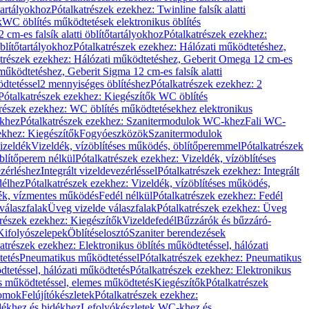
őtartályokhoz
Pótalkatrészek ezekhez: Twinline falsík alatti
k
WC öblítés működtetések elektronikus öblítés
cm-es falsík alatti öblítőtartályokhoz
Pótalkatrészek ezekhez:
blítőtartályokhoz
Pótalkatrészek ezekhez: Hálózati működtetéshez,
atrészek ezekhez: Hálózati működtetéshez, Geberit Omega 12 cm-es
űködtetéshez, Geberit Sigma 12 cm-es falsík alatti
dtetéssel
2 mennyiséges öblítéshez
Pótalkatrészek ezekhez: 2
Pótalkatrészek ezekhez: Kiegészítők WC öblítés
trészek ezekhez: WC öblítés működtetésekhez elektronikus
khez
Pótalkatrészek ezekhez: Szanitermodulok WC-khez
Fali WC-
ekhez: Kiegészítők
Fogyóeszközök
Szanitermodulok
izeldék
Vizeldék, vízöblítéses működés, öblítőperemmel
Pótalkatrészek
blítőperem nélkül
Pótalkatrészek ezekhez: Vizeldék, vízöblítéses
ezérléshez
Integrált vizeldevezérléssel
Pótalkatrészek ezekhez: Integrált
délhez
Pótalkatrészek ezekhez: Vizeldék, vízöblítéses működés,
dék, vízmentes működés
Fedél nélkül
Pótalkatrészek ezekhez: Fedél
válaszfalak
Üveg vizelde válaszfalak
Pótalkatrészek ezekhez: Üveg
trészek ezekhez: Kiegészítők
Vizeldefedél
Bűzzárók és bűzzáró-
Kifolyószelepek
Öblítéselosztó
Szaniter berendezések
atrészek ezekhez: Elektronikus öblítés működtetéssel, hálózati
tetés
Pneumatikus működtetéssel
Pótalkatrészek ezekhez: Pneumatikus
dtetéssel, hálózati működtetés
Pótalkatrészek ezekhez: Elektronikus
és működtetéssel, elemes működtetés
Kiegészítők
Pótalkatrészek
domok
Felújítókészletek
Pótalkatrészek ezekhez:
dékhez és bidékhez
Lefolyókészletek WC-khez és