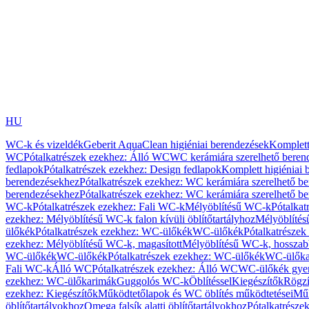
HU
WC-k és vizeldék
Geberit AquaClean higiéniai berendezések
Komplett
WC
Pótalkatrészek ezekhez: Álló WC
WC kerámiára szerelhető beren
fedlapok
Pótalkatrészek ezekhez: Design fedlapok
Komplett higiéniai
berendezésekhez
Pótalkatrészek ezekhez: WC kerámiára szerelhető b
berendezésekhez
Pótalkatrészek ezekhez: WC kerámiára szerelhető b
WC-k
Pótalkatrészek ezekhez: Fali WC-k
Mélyöblítésű WC-k
Pótalkat
ezekhez: Mélyöblítésű WC-k falon kívüli öblítőtartályhoz
Mélyöblíté
ülőkék
Pótalkatrészek ezekhez: WC-ülőkék
WC-ülőkék
Pótalkatrésze
ezekhez: Mélyöblítésű WC-k, magasított
Mélyöblítésű WC-k, hosszabb
WC-ülőkék
WC-ülőkék
Pótalkatrészek ezekhez: WC-ülőkék
WC-ülőka
Fali WC-k
Álló WC
Pótalkatrészek ezekhez: Álló WC
WC-ülőkék gye
ezekhez: WC-ülőkarimák
Guggolós WC-k
Öblítéssel
Kiegészítők
Rögzí
ezekhez: Kiegészítők
Működtetőlapok és WC öblítés működtetései
Műk
öblítőtartályokhoz
Omega falsík alatti öblítőtartályokhoz
Pótalkatrészek