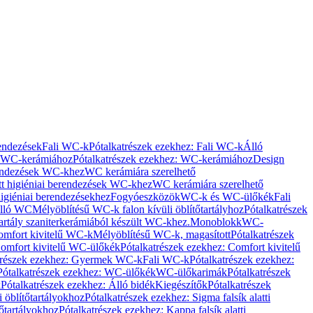
rendezések
Fali WC-k
Pótalkatrészek ezekhez: Fali WC-k
Álló
WC-kerámiához
Pótalkatrészek ezekhez: WC-kerámiához
Design
rendezések WC-khez
WC kerámiára szerelhető
t higiéniai berendezések WC-khez
WC kerámiára szerelhető
igiéniai berendezésekhez
Fogyóeszközök
WC-k és WC-ülőkék
Fali
Álló WC
Mélyöblítésű WC-k falon kívüli öblítőtartályhoz
Pótalkatrészek
tartály szaniterkerámiából készült WC-khez.
Monoblokk
WC-
omfort kivitelű WC-k
Mélyöblítésű WC-k, magasított
Pótalkatrészek
omfort kivitelű WC-ülőkék
Pótalkatrészek ezekhez: Comfort kivitelű
trészek ezekhez: Gyermek WC-k
Fali WC-k
Pótalkatrészek ezekhez:
Pótalkatrészek ezekhez: WC-ülőkék
WC-ülőkarimák
Pótalkatrészek
k
Pótalkatrészek ezekhez: Álló bidék
Kiegészítők
Pótalkatrészek
i öblítőtartályokhoz
Pótalkatrészek ezekhez: Sigma falsík alatti
tőtartályokhoz
Pótalkatrészek ezekhez: Kappa falsík alatti