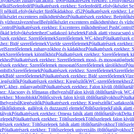
olyókészlet zuhanytálcákhoz, d90
Pótalkatrészek ezekhez: Lefolyókész
nélkül
Szelepfedél
Pótalkatrészek ezekhez: Szelepfedél
Lefolyókészlet Se
él nélkül
Lefolyókészlet fürdőkádakhoz, d52
Pótalkatrészek ezekhez: L
tőkészlet excenteres működtetéshez
Pótalkatrészek ezekhez: Beépítőké
és vízhozzávezetéssel
Beépítőkészlet excenteres működtetéshez és vízh
Control
Pótalkatrészek ezekhez: Excenteres működtetéssel PushControl
őkád lefolyókészleteihez
Csatlakozó készletek
Falsík alatti visszacsapó 
részek ezekhez: Szerelőelemek
Szerelőelemek WC-khez
Pótalkatrészek 
khez: Bidé szerelőelemek
Vizelde szerelőelemek
Pótalkatrészek ezekhez:
vel
Szerelőelemek zuhanyzókhoz és kádakhoz
Pótalkatrészek ezekhez:
mek
Szerelőelemek kiöntőkhöz
Pótalkatrészek ezekhez: Szerelőelemek k
pekhez
Pótalkatrészek ezekhez: Szerelőelemek mosó- és mosogatógépek
részek ezekhez: Szerelőelemek mosogató
Szerelőelemek tárolókhoz
Póta
ombifix
Szerelőelemek
Pótalkatrészek ezekhez: Szerelőelemek
Szerelőe
mek
Bidé szerelőelemek
Pótalkatrészek ezekhez: Bidé szerelőelemek
Vize
iegészítők
Pótalkatrészek ezekhez: Kiegészítők
WC-szerelőelemekhez
Z
ok WC-khez, műanyagból
Pótalkatrészek ezekhez: Falon kívüli öblítőta
hez: Alacsony és félmagas elhelyezésű
Falon kívüli öblítőtartályok WC-
ezekhez: Monoblokk
Öblítőcsövek falon kívüli öblítőtartályokhoz
Pótalka
lhelyezésű
Kiegészítők
Pótalkatrészek ezekhez: Kiegészítők
Csatlakozók
zűkítőidomok, gallérok és duzzasztó elemek
Öblítőszelepek
Falsík alatti
rtályok
Pótalkatrészek ezekhez: Omega falsík alatti öblítőtartályok
Delta f
zelepek
Pótalkatrészek ezekhez: Töltőszelepek
Töltőszelepek falon kívüli
trészek ezekhez: Töltőszelepek falsík alatti öblítőtartályokhoz
Töltőszel
z
Pótalkatrészek ezekhez: Töltőszelepek univerzális öblítőtartályokhoz
T