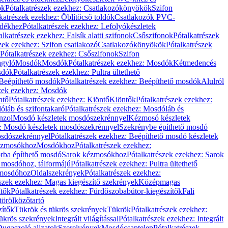
ök
Pótalkatrészek ezekhez: Csatlakozókönyökök
Szifon
katrészek ezekhez: Öblítőcső toldók
Csatlakozók PVC-
ldékhez
Pótalkatrészek ezekhez: Lefolyókészletek
alkatrészek ezekhez: Falsík alatti szifonok
Csőszifonok
Pótalkatrészek
zek ezekhez: Szifon csatlakozó
Csatlakozókönyökök
Pótalkatrészek
Pótalkatrészek ezekhez: Csőszifonok
Szifon
gyló
Mosdók
Mosdók
Pótalkatrészek ezekhez: Mosdók
Kétmedencés
osdók
Pótalkatrészek ezekhez: Pultra ültethető
Beépíthető mosdók
Pótalkatrészek ezekhez: Beépíthető mosdók
Alulról
szek ezekhez: Mosdók
ntő
Pótalkatrészek ezekhez: Kiöntő
Kiöntők
Pótalkatrészek ezekhez:
láb és szifontakaró
Pótalkatrészek ezekhez: Mosdóláb és
nzol
Mosdó készletek mosdószekrénnyel
Kézmosó készletek
z: Mosdó készletek mosdószekrénnyel
Szekrénybe építhető mosdó
osdószekrénnyel
Pótalkatrészek ezekhez: Beépíthető mosdó készletek
Kézmosókhoz
Mosdókhoz
Pótalkatrészek ezekhez:
orba építhető mosdó
Sarok kézmosókhoz
Pótalkatrészek ezekhez: Sarok
ő mosdóhoz, tálformájú
Pótalkatrészek ezekhez: Pultra ültethető
 mosdóhoz
Oldalszekrények
Pótalkatrészek ezekhez:
észek ezekhez: Magas kiegészítő szekrények
Középmagas
ítők
Pótalkatrészek ezekhez: Fürdőszobabútor-kiegészítők
Fali
törölközőtartó
zítők
Tükrök és tükrös szekrények
Tükrök
Pótalkatrészek ezekhez:
Tükrös szekrények
Integrált világítással
Pótalkatrészek ezekhez: Integrált
ugaszoló aljzatok
Szerelvények
Mosdócsaptelep
Pótalkatrészek