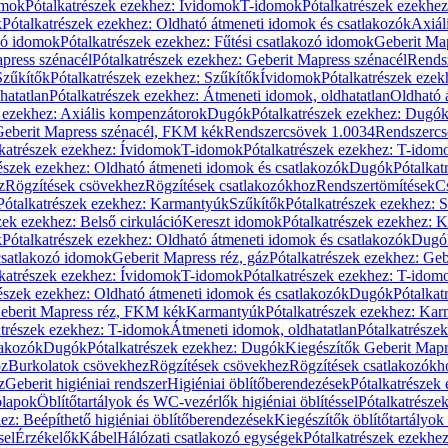
omok
Pótalkatrészek ezekhez: Ívidomok
T-idomok
Pótalkatrészek ezekhe
k
Pótalkatrészek ezekhez: Oldható átmeneti idomok és csatlakozók
Axiál
zó idomok
Pótalkatrészek ezekhez: Fűtési csatlakozó idomok
Geberit Map
press szénacél
Pótalkatrészek ezekhez: Geberit Mapress szénacél
Rends
Szűkítők
Pótalkatrészek ezekhez: Szűkítők
Ívidomok
Pótalkatrészek eze
hatatlan
Pótalkatrészek ezekhez: Átmeneti idomok, oldhatatlan
Oldható 
k ezekhez: Axiális kompenzátorok
Dugók
Pótalkatrészek ezekhez: Dugó
 Geberit Mapress szénacél, FKM kék
Rendszercsövek 1.0034
Rendszercs
katrészek ezekhez: Ívidomok
T-idomok
Pótalkatrészek ezekhez: T-idom
észek ezekhez: Oldható átmeneti idomok és csatlakozók
Dugók
Pótalkat
z
Rögzítések csövekhez
Rögzítések csatlakozókhoz
Rendszertömítések
C
Pótalkatrészek ezekhez: Karmantyúk
Szűkítők
Pótalkatrészek ezekhez: 
zek ezekhez: Belső cirkuláció
Kereszt idomok
Pótalkatrészek ezekhez: 
k
Pótalkatrészek ezekhez: Oldható átmeneti idomok és csatlakozók
Dugó
 csatlakozó idomok
Geberit Mapress réz, gáz
Pótalkatrészek ezekhez: Geb
katrészek ezekhez: Ívidomok
T-idomok
Pótalkatrészek ezekhez: T-idom
észek ezekhez: Oldható átmeneti idomok és csatlakozók
Dugók
Pótalkat
Geberit Mapress réz, FKM kék
Karmantyúk
Pótalkatrészek ezekhez: Ka
atrészek ezekhez: T-idomok
Átmeneti idomok, oldhatatlan
Pótalkatrésze
lakozók
Dugók
Pótalkatrészek ezekhez: Dugók
Kiegészítők Geberit Mapr
oz
Burkolatok csövekhez
Rögzítések csövekhez
Rögzítések csatlakozókh
z
Geberit higiéniai rendszer
Higiéniai öblítőberendezések
Pótalkatrészek 
ólapok
Öblítőtartályok és WC-vezérlők higiéniai öblítéssel
Pótalkatrésze
ez: Beépíthető higiéniai öblítőberendezések
Kiegészítők öblítőtartályok
sel
Érzékelők
Kábel
Hálózati csatlakozó egységek
Pótalkatrészek ezekhez