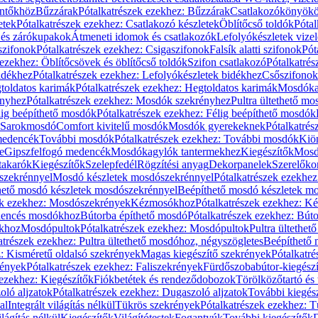
öntőkhöz
Bűzzárak
Pótalkatrészek ezekhez: Bűzzárak
Csatlakozókönyök
etek
Pótalkatrészek ezekhez: Csatlakozó készletek
Öblítőcső toldók
Pótal
 és zárókupakok
Átmeneti idomok és csatlakozók
Lefolyókészletek vize
szifonok
Pótalkatrészek ezekhez: Csigaszifonok
Falsík alatti szifonok
Pót
 ezekhez: Öblítőcsövek és öblítőcső toldók
Szifon csatlakozó
Pótalkatrés
idékhez
Pótalkatrészek ezekhez: Lefolyókészletek bidékhez
Csőszifonok
toldatos karimák
Pótalkatrészek ezekhez: Hegtoldatos karimák
Mosdóka
nyhez
Pótalkatrészek ezekhez: Mosdók szekrényhez
Pultra ültethető m
lig beépíthető mosdók
Pótalkatrészek ezekhez: Félig beépíthető mosdók
Sarokmosdó
Comfort kivitelű mosdók
Mosdók gyerekeknek
Pótalkatré
őmedencék
További mosdók
Pótalkatrészek ezekhez: További mosdók
Kiö
e
Gipszfelfogó medencék
Mosdókagylók tantermekhez
Kiegészítők
Mosdó
takarók
Kiegészítők
Szelepfedél
Rögzítési anyag
Dekorpanelek
Szerelőko
szekrénnyel
Mosdó készletek mosdószekrénnyel
Pótalkatrészek ezekhe
thető mosdó készletek mosdószekrénnyel
Beépíthető mosdó készletek m
ek ezekhez: Mosdószekrények
Kézmosókhoz
Pótalkatrészek ezekhez: 
edencés mosdókhoz
Bútorba építhető mosdó
Pótalkatrészek ezekhez: Bút
ókhoz
Mosdópultok
Pótalkatrészek ezekhez: Mosdópultok
Pultra ültethet
atrészek ezekhez: Pultra ültethető mosdóhoz, négyszögletes
Beépíthető
z: Kisméretű oldalsó szekrények
Magas kiegészítő szekrények
Pótalkatr
rények
Pótalkatrészek ezekhez: Faliszekrények
Fürdőszobabútor-kiegész
 ezekhez: Kiegészítők
Fiókbetétek és rendeződobozok
Törölközőtartó és 
oló aljzatok
Pótalkatrészek ezekhez: Dugaszoló aljzatok
További kiegés
al
Integrált világítás nélkül
Tükrös szekrények
Pótalkatrészek ezekhez: 
lágítás nélkül
Kiegészítők
Világítótestek
Fogantyúk
További kiegészítők
D