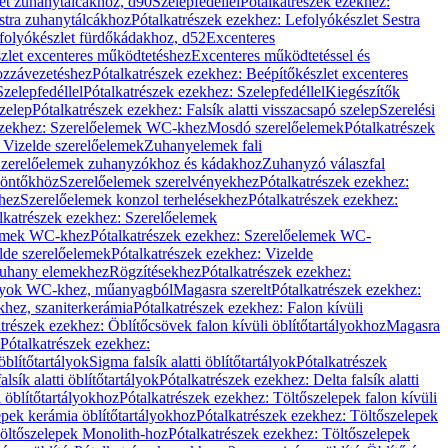
let zuhanytálcákhoz, d90
Szelepfedéllel
Pótalkatrészek ezekhez:
stra zuhanytálcákhoz
Pótalkatrészek ezekhez: Lefolyókészlet Sestra
efolyókészlet fürdőkádakhoz, d52
Excenteres
szlet excenteres működtetéshez
Excenteres működtetéssel és
ozzávezetéshez
Pótalkatrészek ezekhez: Beépítőkészlet excenteres
Szelepfedéllel
Pótalkatrészek ezekhez: Szelepfedéllel
Kiegészítők
szelep
Pótalkatrészek ezekhez: Falsík alatti visszacsapó szelep
Szerelési
ezekhez: Szerelőelemek WC-khez
Mosdó szerelőelemek
Pótalkatrészek
 Vizelde szerelőelemek
Zuhanyelemek fali
 Szerelőelemek zuhanyzókhoz és kádakhoz
Zuhanyzó válaszfal
iöntőkhöz
Szerelőelemek szerelvényekhez
Pótalkatrészek ezekhez:
hez
Szerelőelemek konzol terhelésekhez
Pótalkatrészek ezekhez:
lkatrészek ezekhez: Szerelőelemek
lemek WC-khez
Pótalkatrészek ezekhez: Szerelőelemek WC-
lde szerelőelemek
Pótalkatrészek ezekhez: Vizelde
uhany elemekhez
Rögzítésekhez
Pótalkatrészek ezekhez:
rtályok WC-khez, műanyagból
Magasra szerelt
Pótalkatrészek ezekhez:
khez, szaniterkerámia
Pótalkatrészek ezekhez: Falon kívüli
trészek ezekhez: Öblítőcsövek falon kívüli öblítőtartályokhoz
Magasra
Pótalkatrészek ezekhez:
 öblítőtartályok
Sigma falsík alatti öblítőtartályok
Pótalkatrészek
alsík alatti öblítőtartályok
Pótalkatrészek ezekhez: Delta falsík alatti
 öblítőtartályokhoz
Pótalkatrészek ezekhez: Töltőszelepek falon kívüli
epek kerámia öblítőtartályokhoz
Pótalkatrészek ezekhez: Töltőszelepek
öltőszelepek Monolith-hoz
Pótalkatrészek ezekhez: Töltőszelepek