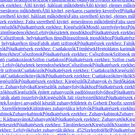
zek ezekhez: Álló kivitel, hálózati működtetés
Álló kivitel, elemes műkö
generátoros működtetés
Álló kivitel, egykaros csaptelep keverővel
Pótalka
erelhető kivitel, hálózati működtetés
Falra szerelhető kivitel, elemes mű
szek ezekhez: Falra szerelhető kivitel, generátoros működtetés
Falra szer
egészítők
Pótalkatrészek ezekhez: Kiegészítők
Mosdó szerelvényhez
Pót
 kiöntőmedencékhez
Lefolyókészletek mosdókhoz
Pótalkatrészek ezekhe
 Csőszifonok, helytakarékos típus
Búraszifonok mosdókhoz
Pótalkatrés
helytakarékos típus
Falsík alatti szifonok
Pótalkatrészek ezekhez: Falsík 
zók
Pótalkatrészek ezekhez: Csatlakozók
Tömítések
Hegtoldatos karimá
edencékhez
Csőszifonok
Pótalkatrészek ezekhez: Csőszifonok
Szifonok m
tó csatlakozások
Szifon csatlakozó
Pótalkatrészek ezekhez: Szifon csat
z: Lefolyókészletek berendezésekhez
Csőszifonok
Pótalkatrészek ezekhe
elt szifonok
Csatlakozók
Pótalkatrészek ezekhez: Csatlakozók
Kiegészít
rak
Csatlakozókönyökök
Pótalkatrészek ezekhez: Csatlakozókönyökök
S
egészítők
Pótalkatrészek ezekhez: Kiegészítők
Zuhanyok és fürdőkádak
ez: Zuhanyfolyóka
Kiegészítők zuhanyfolyókákhoz
Pótalkatrészek ezek
nyzókhoz
Kiegészítők épített zuhanyozók padlóösszefolyóihoz
Pótalkatré
alsík alatti összefolyók
Kiegészítők fali vízelvezetőkhöz
Pótalkatrészek 
etek
Ásványi anyagból készült zuhanyfelületek és Geberit Duofix szere
: Szerelőelemek
Különleges zuhanytálca lefolyók
Pótalkatrészek ezekhe
abinok
Zuhanykabinok
Pótalkatrészek ezekhez: Zuhanykabinok
Zuhany 
ez: Kádparavánok
Zuhanyajtók
Pótalkatrészek ezekhez: Zuhanyajtók
Kieg
rekeszek
Pótalkatrészek ezekhez: Tárolórekeszek
Kiegészítők
Szaniter b
zekhez: Lefolyókészlet zuhanytálcákhoz, d52
Szelepfedéllel
Pótalkatrész