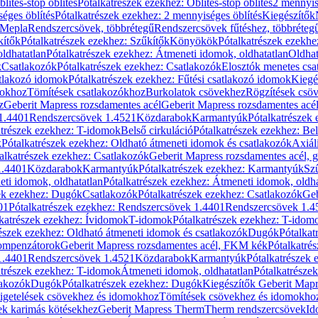
blítés-stop öblítés
Pótalkatrészek ezekhez: Öblítés-stop öblítés
2 mennyis
éges öblítés
Pótalkatrészek ezekhez: 2 mennyiséges öblítés
Kiegészítők
 Mepla
Rendszercsövek, többrétegű
Rendszercsövek fűtéshez, többréteg
kítők
Pótalkatrészek ezekhez: Szűkítők
Könyökök
Pótalkatrészek ezekh
ldhatatlan
Pótalkatrészek ezekhez: Átmeneti idomok, oldhatatlan
Oldhat
k
Csatlakozók
Pótalkatrészek ezekhez: Csatlakozók
Elosztók menetes csa
atlakozó idomok
Pótalkatrészek ezekhez: Fűtési csatlakozó idomok
Kiegé
mokhoz
Tömítések csatlakozókhoz
Burkolatok csövekhez
Rögzítések csö
z
Geberit Mapress rozsdamentes acél
Geberit Mapress rozsdamentes acé
 1.4401
Rendszercsövek 1.4521
Közdarabok
Karmantyúk
Pótalkatrészek
atrészek ezekhez: T-idomok
Belső cirkuláció
Pótalkatrészek ezekhez: Bel
k
Pótalkatrészek ezekhez: Oldható átmeneti idomok és csatlakozók
Axiál
alkatrészek ezekhez: Csatlakozók
Geberit Mapress rozsdamentes acél, 
1.4401
Közdarabok
Karmantyúk
Pótalkatrészek ezekhez: Karmantyúk
Sz
ti idomok, oldhatatlan
Pótalkatrészek ezekhez: Átmeneti idomok, oldha
ek ezekhez: Dugók
Csatlakozók
Pótalkatrészek ezekhez: Csatlakozók
Geb
01
Pótalkatrészek ezekhez: Rendszercsövek 1.4401
Rendszercsövek 1.4
katrészek ezekhez: Ívidomok
T-idomok
Pótalkatrészek ezekhez: T-idom
észek ezekhez: Oldható átmeneti idomok és csatlakozók
Dugók
Pótalkat
kompenzátorok
Geberit Mapress rozsdamentes acél, FKM kék
Pótalkatré
1.4401
Rendszercsövek 1.4521
Közdarabok
Karmantyúk
Pótalkatrészek
atrészek ezekhez: T-idomok
Átmeneti idomok, oldhatatlan
Pótalkatrésze
lakozók
Dugók
Pótalkatrészek ezekhez: Dugók
Kiegészítők Geberit Mapr
igetelések csövekhez és idomokhoz
Tömítések csövekhez és idomokho
ek karimás kötésekhez
Geberit Mapress Therm
Therm rendszercsövek
Id