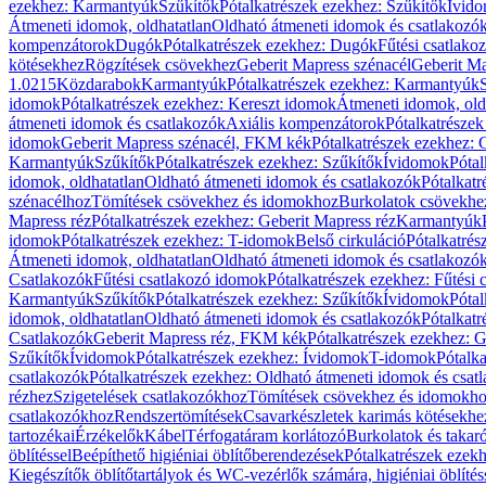
ezekhez: Karmantyúk
Szűkítők
Pótalkatrészek ezekhez: Szűkítők
Ívid
Átmeneti idomok, oldhatatlan
Oldható átmeneti idomok és csatlakozó
kompenzátorok
Dugók
Pótalkatrészek ezekhez: Dugók
Fűtési csatlako
kötésekhez
Rögzítések csövekhez
Geberit Mapress szénacél
Geberit Ma
1.0215
Közdarabok
Karmantyúk
Pótalkatrészek ezekhez: Karmantyúk
idomok
Pótalkatrészek ezekhez: Kereszt idomok
Átmeneti idomok, old
átmeneti idomok és csatlakozók
Axiális kompenzátorok
Pótalkatrésze
idomok
Geberit Mapress szénacél, FKM kék
Pótalkatrészek ezekhez:
Karmantyúk
Szűkítők
Pótalkatrészek ezekhez: Szűkítők
Ívidomok
Pótal
idomok, oldhatatlan
Oldható átmeneti idomok és csatlakozók
Pótalkatr
szénacélhoz
Tömítések csövekhez és idomokhoz
Burkolatok csövekhe
Mapress réz
Pótalkatrészek ezekhez: Geberit Mapress réz
Karmantyúk
idomok
Pótalkatrészek ezekhez: T-idomok
Belső cirkuláció
Pótalkatrés
Átmeneti idomok, oldhatatlan
Oldható átmeneti idomok és csatlakozó
Csatlakozók
Fűtési csatlakozó idomok
Pótalkatrészek ezekhez: Fűtési
Karmantyúk
Szűkítők
Pótalkatrészek ezekhez: Szűkítők
Ívidomok
Pótal
idomok, oldhatatlan
Oldható átmeneti idomok és csatlakozók
Pótalkatr
Csatlakozók
Geberit Mapress réz, FKM kék
Pótalkatrészek ezekhez: 
Szűkítők
Ívidomok
Pótalkatrészek ezekhez: Ívidomok
T-idomok
Pótalk
csatlakozók
Pótalkatrészek ezekhez: Oldható átmeneti idomok és csat
rézhez
Szigetelések csatlakozókhoz
Tömítések csövekhez és idomokh
csatlakozókhoz
Rendszertömítések
Csavarkészletek karimás kötésekhe
tartozékai
Érzékelők
Kábel
Térfogatáram korlátozó
Burkolatok és takar
öblítéssel
Beépíthető higiéniai öblítőberendezések
Pótalkatrészek ezekh
Kiegészítők öblítőtartályok és WC-vezérlők számára, higiéniai öblítés