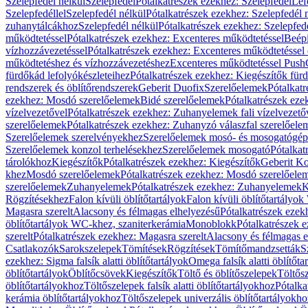
Szelepfedél nélkül
Szelepfedél
Pótalkatrészek ezekhez: Szelepfedél
Lef
Szelepfedéllel
Szelepfedél nélkül
Pótalkatrészek ezekhez: Szelepfedél 
zuhanytálcákhoz
Szelepfedél nélkül
Pótalkatrészek ezekhez: Szelepfed
működtetéssel
Pótalkatrészek ezekhez: Excenteres működtetéssel
Beépí
vízhozzávezetéssel
Pótalkatrészek ezekhez: Excenteres működtetéssel 
működtetéshez és vízhozzávezetéshez
Excenteres működtetéssel Push
fürdőkád lefolyókészleteihez
Pótalkatrészek ezekhez: Kiegészítők fürd
rendszerek és öblítőrendszerek
Geberit Duofix
Szerelőelemek
Pótalkat
ezekhez: Mosdó szerelőelemek
Bidé szerelőelemek
Pótalkatrészek eze
vízelvezetővel
Pótalkatrészek ezekhez: Zuhanyelemek fali vízelvezető
szerelőelemek
Pótalkatrészek ezekhez: Zuhanyzó válaszfal szerelőele
Szerelőelemek szerelvényekhez
Szerelőelemek mosó- és mosogatógé
Szerelőelemek konzol terhelésekhez
Szerelőelemek mosogató
Pótalkat
tárolókhoz
Kiegészítők
Pótalkatrészek ezekhez: Kiegészítők
Geberit K
khez
Mosdó szerelőelemek
Pótalkatrészek ezekhez: Mosdó szerelőele
szerelőelemek
Zuhanyelemek
Pótalkatrészek ezekhez: Zuhanyelemek
K
Rögzítésekhez
Falon kívüli öblítőtartályok
Falon kívüli öblítőtartály
Magasra szerelt
Alacsony és félmagas elhelyezésű
Pótalkatrészek ezek
öblítőtartályok WC-khez, szaniterkerámia
Monoblokk
Pótalkatrészek 
szerelt
Pótalkatrészek ezekhez: Magasra szerelt
Alacsony és félmagas e
Csatlakozók
Sarokszelepek
Tömítések
Rögzítések
Tömítőmandzsetták
S
ezekhez: Sigma falsík alatti öblítőtartályok
Omega falsík alatti öblítőta
öblítőtartályok
Öblítőcsövek
Kiegészítők
Töltő és öblítőszelepek
Töltős
öblítőtartályokhoz
Töltőszelepek falsík alatti öblítőtartályokhoz
Pótalka
kerámia öblítőtartályokhoz
Töltőszelepek univerzális öblítőtartályokho