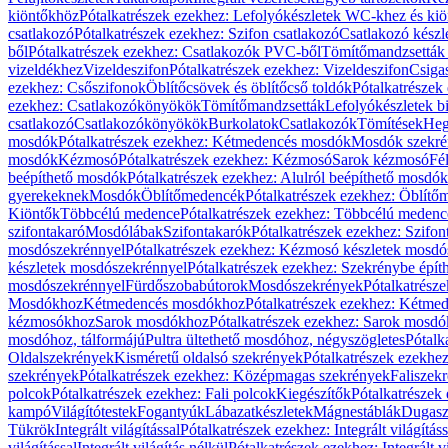
kiöntőkhöz
Pótalkatrészek ezekhez: Lefolyókészletek WC-khez és ki
csatlakozó
Pótalkatrészek ezekhez: Szifon csatlakozó
Csatlakozó készl
ből
Pótalkatrészek ezekhez: Csatlakozók PVC-ből
Tömítőmandzsetták
vizeldékhez
Vizeldeszifon
Pótalkatrészek ezekhez: Vizeldeszifon
Csiga
ezekhez: Csőszifonok
Öblítőcsövek és öblítőcső toldók
Pótalkatrészek
ezekhez: Csatlakozókönyökök
Tömítőmandzsetták
Lefolyókészletek b
csatlakozó
Csatlakozókönyökök
Burkolatok
Csatlakozók
Tömítések
Heg
mosdók
Pótalkatrészek ezekhez: Kétmedencés mosdók
Mosdók szekré
mosdók
Kézmosó
Pótalkatrészek ezekhez: Kézmosó
Sarok kézmosó
Fé
beépíthető mosdók
Pótalkatrészek ezekhez: Alulról beépíthető mosdók
gyerekeknek
Mosdók
Öblítőmedencék
Pótalkatrészek ezekhez: Öblít
Kiöntők
Többcélú medence
Pótalkatrészek ezekhez: Többcélú medenc
szifontakaró
Mosdólábak
Szifontakarók
Pótalkatrészek ezekhez: Szifon
mosdószekrénnyel
Pótalkatrészek ezekhez: Kézmosó készletek mosdó
készletek mosdószekrénnyel
Pótalkatrészek ezekhez: Szekrénybe épí
mosdószekrénnyel
Fürdőszobabútorok
Mosdószekrények
Pótalkatrész
Mosdókhoz
Kétmedencés mosdókhoz
Pótalkatrészek ezekhez: Kétm
kézmosókhoz
Sarok mosdókhoz
Pótalkatrészek ezekhez: Sarok mosd
mosdóhoz, tálformájú
Pultra ültethető mosdóhoz, négyszögletes
Pótalk
Oldalszekrények
Kisméretű oldalsó szekrények
Pótalkatrészek ezekhe
szekrények
Pótalkatrészek ezekhez: Középmagas szekrények
Faliszek
polcok
Pótalkatrészek ezekhez: Fali polcok
Kiegészítők
Pótalkatrészek
kampó
Világítótestek
Fogantyúk
Lábazatkészletek
Mágnestáblák
Dugasz
Tükrök
Integrált világítással
Pótalkatrészek ezekhez: Integrált világításs
világítással
Integrált világítás nélkül
Pótalkatrészek ezekhez: Integrált vi