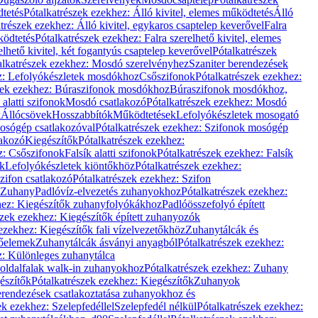
dtetés
Pótalkatrészek ezekhez: Álló kivitel, elemes működtetés
Álló
trészek ezekhez: Álló kivitel, egykaros csaptelep keverővel
Falra
ködtetés
Pótalkatrészek ezekhez: Falra szerelhető kivitel, elemes
elhető kivitel, két fogantyús csaptelep keverővel
Pótalkatrészek
alkatrészek ezekhez: Mosdó szerelvényhez
Szaniter berendezések
z: Lefolyókészletek mosdókhoz
Csőszifonok
Pótalkatrészek ezekhez:
zek ezekhez: Búraszifonok mosdókhoz
Búraszifonok mosdókhoz,
alatti szifonok
Mosdó csatlakozó
Pótalkatrészek ezekhez: Mosdó
k
Állócsövek
Hosszabbítók
Működtetések
Lefolyókészletek mosogató
osógép csatlakozóval
Pótalkatrészek ezekhez: Szifonok mosógép
lakozó
Kiegészítők
Pótalkatrészek ezekhez:
z: Csőszifonok
Falsík alatti szifonok
Pótalkatrészek ezekhez: Falsík
ők
Lefolyókészletek kiöntőkhöz
Pótalkatrészek ezekhez:
zifon csatlakozó
Pótalkatrészek ezekhez: Szifon
Zuhany
Padlóvíz-elvezetés zuhanyokhoz
Pótalkatrészek ezekhez:
hez: Kiegészítők zuhanyfolyókákhoz
Padlóösszefolyó épített
szek ezekhez: Kiegészítők épített zuhanyozók
ezekhez: Kiegészítők fali vízelvezetőkhöz
Zuhanytálcák és
lőelemek
Zuhanytálcák ásványi anyagból
Pótalkatrészek ezekhez:
z: Különleges zuhanytálca
oldalfalak walk-in zuhanyokhoz
Pótalkatrészek ezekhez: Zuhany
észítők
Pótalkatrészek ezekhez: Kiegészítők
Zuhanyok
erendezések csatlakoztatása zuhanyokhoz és
ek ezekhez: Szelepfedéllel
Szelepfedél nélkül
Pótalkatrészek ezekhez: