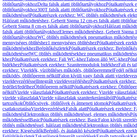
öblítőtartályokhoz
Delta falsík alatti öblítőtartályokhoz
Pótalkatrészek e
öblítőtartályokhoz
300T falsík alatti öblítőtartályokhoz
Pótalkatrészek e
működtetéssel
Pótalkatrészek ezekhez: WC öblítés működtetések elekt
Hálózati működtetéshez, Geberit Sigma 12 cm-es falsík alatti öblítőta
Geberit Sigma 8 cm-es falsík alatti öblítőtartályokhoz
Hálózati működte
falsík alatti öblítőtartályokhoz
Elemes működtetéshez, Geberit Sigma 12 
öblítőtartályokhoz
WC öblítés működtetések pneumatikus működtetéss
mennyiséges öblítéshez
1 mennyiséges öblítéshez
Pótalkatrészek ezekh
működtetésekhez
Beépítőkészletek
Pótalkatrészek ezekhez: Beépítőkés
működtetéssel
WC öblítés működtetésekhez pneumatikus működtetéss
khez
Pótalkatrészek ezekhez: Fali WC-khez
Talpon álló WC-khez
Póta
bidékhez
Pótalkatrészek ezekhez: Szanitermodulok bidékhez
Fali és t
ezekhez: Vizeldék, vízöblítéses működés, öblítőperemmel
Fedél nélkü
működés, öblítőperem nélkül
Falon kívüli vagy falsík alatti vizeldevez
vizeldevezérléssel
Integrált vizeldevezérléshez
Pótalkatrészek ezekhez: 
fedéllel/fedélhez
Öblítőperem nélkül
Pótalkatrészek ezekhez: Öblítőpe
nélkül
Vizelde válaszfalak
Pótalkatrészek ezekhez: Vizelde válaszfalak
vizelde válaszfalak
Vizelde válaszfalak szaniterkerámiából
Pótalkatrés
tartozékok
Öblítőcsövek, öblítőívek és átmeneti idomok
Pótalkatrészek
csatlakoztatása
Vizeldevezérlések
Falsík alatt
Pótalkatrészek ezekhez: Fa
működtetés
Elektronikus öblítés működtetéssel, elemes működtetés
Pót
működtetéssel
Basic
Pótalkatrészek ezekhez: Basic
Falon kívüli szerelé
öblítés működtetéssel, hálózati működtetés
Elektronikus öblítés működ
ezekhez: Kiegészítők
Beépítő- és átalakító készlet
Pótalkatrészek ezekhe
Felújítókészletek
Takarólapok
Integrált vezérlések
Egyéb tartozékok
Kez