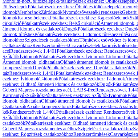
Monolith-hoz
Öblítőszelepek
Pótalkatrészek ezekhez: Öblítőszelepek
Ö
töltőszelepek
Pótalkatrészek ezekhez: Öblítő és töltőszelepek
2 mennyis
idomok
Membránok
Záródugók
Nyomócsővezetéki rendszerek
Geberit
Idomok
Kapcsolóelemek
Pótalkatrészek ezekhez: Kapcsolóelemek
Szű
cirkuláció
Pótalkatrészek ezekhez: Belső cirkuláció
Átmeneti idomok, o
átmeneti idomok és csatlakozók
Dugók
Pótalkatrészek ezekhez: Dugó
idomok fűtéshez
Pótalkatrészek ezekhez: T-idomok fűtéshez
Fűtési cs
idomokhoz
Szigetelések csatlakozókhoz
Tömítések csövekhez és ido
csatlakozókhoz
Rendszertömítések
Csavarkészletek karimás kötésekhe
acél
Rendszercsövek 1.4401
Pótalkatrészek ezekhez: Rendszercsövek
Szűkítők
Ívidomok
Pótalkatrészek ezekhez: Ívidomok
T-idomok
Pótalk
Átmeneti idomok, oldhatatlan
Oldható átmeneti idomok és csatlakozó
kompenzátorok
Dugók
Pótalkatrészek ezekhez: Dugók
Csatlakozók
Pót
gáz
Rendszercsövek 1.4401
Pótalkatrészek ezekhez: Rendszercsövek 
ezekhez: Ívidomok
T-idomok
Pótalkatrészek ezekhez: T-idomok
Átmene
ezekhez: Oldható átmeneti idomok és csatlakozók
Dugók
Pótalkatrész
Geberit Mapress rozsdamentes acél, LABS-free
Rendszercsövek 1.44
Karmantyúk
Szűkítők
Pótalkatrészek ezekhez: Szűkítők
Ívidomok
Pótal
idomok, oldhatatlan
Oldható átmeneti idomok és csatlakozók
Pótalkatr
Csatlakozók
Axiális kompenzátorok
Pótalkatrészek ezekhez: Axiális 
kék
Rendszercsövek 1.4401
Pótalkatrészek ezekhez: Rendszercsövek 
Szűkítők
Ívidomok
Pótalkatrészek ezekhez: Ívidomok
T-idomok
Pótalk
csatlakozók
Pótalkatrészek ezekhez: Oldható átmeneti idomok és csat
Geberit Mapress rozsdamentes acélhoz
Szigetelések csatlakozókhoz
Sz
ezekhez: Rögzítések csatlakozókhoz
Rendszertömítések
Csavarkészlet