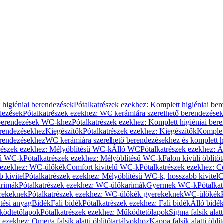
 higiéniai berendezések
Pótalkatrészek ezekhez: Komplett higiéniai be
dezések
Pótalkatrészek ezekhez: WC kerámiára szerelhető berendezések
 berendezések WC-khez
Pótalkatrészek ezekhez: Komplett higiéniai be
erendezésekhez
Kiegészítők
Pótalkatrészek ezekhez: Kiegészítők
Komplet
erendezésekhez
WC kerámiára szerelhető berendezésekhez és komplett h
részek ezekhez: Mélyöblítésű WC-k
Álló WC
Pótalkatrészek ezekhez: 
sű WC-k
Pótalkatrészek ezekhez: Mélyöblítésű WC-k
Falon kívüli öblítő
k ezekhez: WC-ülőkék
Comfort kivitelű WC-k
Pótalkatrészek ezekhez: C
 kivitel
Pótalkatrészek ezekhez: Mélyöblítésű WC-k, hosszabb kivitel
C
rimák
Pótalkatrészek ezekhez: WC-ülőkarimák
Gyermek WC-k
Pótalka
rekeknek
Pótalkatrészek ezekhez: WC-ülőkék gyerekeknek
WC-ülőkék
tési anyag
Bidék
Fali bidék
Pótalkatrészek ezekhez: Fali bidék
Álló bidé
ödtetőlapok
Pótalkatrészek ezekhez: Működtetőlapok
Sigma falsík alatt
 ezekhez: Omega falsík alatti öblítőtartályokhoz
Kappa falsík alatti öblí