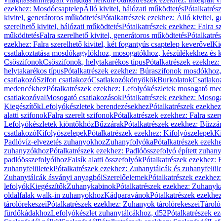
ezekhez: Mosdócsaptelep
Álló kivitel, hálózati működtetés
Pótalkatrés
kivitel, generátoros működtetés
Pótalkatrészek ezekhez: Álló kivitel, 
szerelhető kivitel, hálózati működtetés
Pótalkatrészek ezekhez: Falra sz
működtetés
Falra szerelhető kivitel, generátoros működtetés
Pótalkatré
ezekhez: Falra szerelhető kivitel, két fogantyús csaptelep keverővel
Ki
csatlakoztatása mosdókagylókhoz, mosogatókhoz, készülékekhez és
Csőszifonok
Csőszifonok, helytakarékos típus
Pótalkatrészek ezekhez:
helytakarékos típus
Pótalkatrészek ezekhez: Búraszifonok mosdókhoz, 
csatlakozó
Szifon csatlakozó
Csatlakozókönyökök
Burkolatok
Csatlako
medencékhez
Pótalkatrészek ezekhez: Lefolyókészletek mosogató m
csatlakozóval
Mosogató csatlakozások
Pótalkatrészek ezekhez: Mosoga
Kiegészítők
Lefolyókészletek berendezésekhez
Pótalkatrészek ezekhe
alatti szifonok
Falra szerelt szifonok
Pótalkatrészek ezekhez: Falra szer
Lefolyókészletek kiöntőkhöz
Bűzzárak
Pótalkatrészek ezekhez: Bűzzá
csatlakozó
Kifolyószelepek
Pótalkatrészek ezekhez: Kifolyószelepek
Ki
Padlóvíz-elvezetés zuhanyokhoz
Zuhanyfolyóka
Pótalkatrészek ezekh
zuhanyzókhoz
Pótalkatrészek ezekhez: Padlóösszefolyó épített zuha
padlóösszefolyóihoz
Falsík alatti összefolyók
Pótalkatrészek ezekhez: F
zuhanyfelületek
Pótalkatrészek ezekhez: Zuhanytálcák és zuhanyfelül
Zuhanytálcák ásványi anyagból
Szerelőelemek
Pótalkatrészek ezekhez
lefolyók
Kiegészítők
Zuhanykabinok
Pótalkatrészek ezekhez: Zuhanyk
oldalfalak walk-in zuhanyokhoz
Kádparavánok
Pótalkatrészek ezekh
tárolórekeszei
Pótalkatrészek ezekhez: Zuhanyok tárolórekeszei
Tároló
fürdőkádakhoz
Lefolyókészlet zuhanytálcákhoz, d52
Pótalkatrészek e