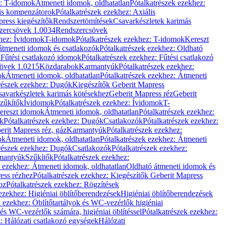
z: T-idomok
Átmeneti idomok, oldhatatlan
Pótalkatrészek ezekhez:
is kompenzátorok
Pótalkatrészek ezekhez: Axiális
ress kiegészítők
Rendszertömítések
Csavarkészletek karimás
zercsövek 1.0034
Rendszercsövek
khez: Ívidomok
T-idomok
Pótalkatrészek ezekhez: T-idomok
Kereszt
átmeneti idomok és csatlakozók
Pótalkatrészek ezekhez: Oldható
k
Fűtési csatlakozó idomok
Pótalkatrészek ezekhez: Fűtési csatlakozó
övek 1.0215
Közdarabok
Karmantyúk
Pótalkatrészek ezekhez:
ok
Átmeneti idomok, oldhatatlan
Pótalkatrészek ezekhez: Átmeneti
részek ezekhez: Dugók
Kiegészítők Geberit Mapress
savarkészletek karimás kötésekhez
Geberit Mapress réz
Geberit
Szűkítők
Ívidomok
Pótalkatrészek ezekhez: Ívidomok
T-
Kereszt idomok
Átmeneti idomok, oldhatatlan
Pótalkatrészek ezekhez:
k
Pótalkatrészek ezekhez: Dugók
Csatlakozók
Pótalkatrészek ezekhez:
erit Mapress réz, gáz
Karmantyúk
Pótalkatrészek ezekhez:
ok
Átmeneti idomok, oldhatatlan
Pótalkatrészek ezekhez: Átmeneti
részek ezekhez: Dugók
Csatlakozók
Pótalkatrészek ezekhez:
rmantyúk
Szűkítők
Pótalkatrészek ezekhez:
k ezekhez: Átmeneti idomok, oldhatatlan
Oldható átmeneti idomok és
ess rézhez
Pótalkatrészek ezekhez: Kiegészítők Geberit Mapress
oz
Pótalkatrészek ezekhez: Rögzítések
ezekhez: Higiéniai öblítőberendezések
Higiéniai öblítőberendezések
k ezekhez: Öblítőtartályok és WC-vezérlők higiéniai
 és WC-vezérlők számára, higiéniai öblítéssel
Pótalkatrészek ezekhez:
: Hálózati csatlakozó egységek
Hálózati