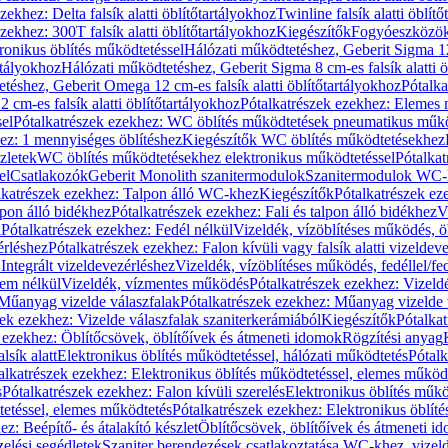
zekhez: Delta falsík alatti öblítőtartályokhoz
Twinline falsík alatti öblít
zekhez: 300T falsík alatti öblítőtartályokhoz
Kiegészítők
Fogyóeszközö
ronikus öblítés működtetéssel
Hálózati működtetéshez, Geberit Sigma 12 
rtályokhoz
Hálózati működtetéshez, Geberit Sigma 8 cm-es falsík alatti ö
téshez, Geberit Omega 12 cm-es falsík alatti öblítőtartályokhoz
Pótalk
cm-es falsík alatti öblítőtartályokhoz
Pótalkatrészek ezekhez: Elemes m
el
Pótalkatrészek ezekhez: WC öblítés működtetések pneumatikus műkö
ez: 1 mennyiséges öblítéshez
Kiegészítők WC öblítés működtetésekhez
zletek
WC öblítés működtetésekhez elektronikus működtetéssel
Pótalka
el
Csatlakozók
Geberit Monolith szanitermodulok
Szanitermodulok WC-
lkatrészek ezekhez: Talpon álló WC-khez
Kiegészítők
Pótalkatrészek ez
alpon álló bidékhez
Pótalkatrészek ezekhez: Fali és talpon álló bidékhez
V
l
Pótalkatrészek ezekhez: Fedél nélkül
Vizeldék, vízöblítéses működés, ö
érléshez
Pótalkatrészek ezekhez: Falon kívüli vagy falsík alatti vizeldev
Integrált vizeldevezérléshez
Vizeldék, vízöblítéses működés, fedéllel/fe
rem nélkül
Vizeldék, vízmentes működés
Pótalkatrészek ezekhez: Vizel
Műanyag vizelde válaszfalak
Pótalkatrészek ezekhez: Műanyag vizelde 
zek ezekhez: Vizelde válaszfalak szaniterkerámiából
Kiegészítők
Pótalka
 ezekhez: Öblítőcsövek, öblítőívek és átmeneti idomok
Rögzítési anyag
lsík alatt
Elektronikus öblítés működtetéssel, hálózati működtetés
Pótalk
alkatrészek ezekhez: Elektronikus öblítés működtetéssel, elemes működ
s
Pótalkatrészek ezekhez: Falon kívüli szerelés
Elektronikus öblítés műkö
tetéssel, elemes működtetés
Pótalkatrészek ezekhez: Elektronikus öblít
z: Beépítő- és átalakító készlet
Öblítőcsövek, öblítőívek és átmeneti i
elési segédletek
Szaniter berendezések csatlakoztatása WC-khez, vizel