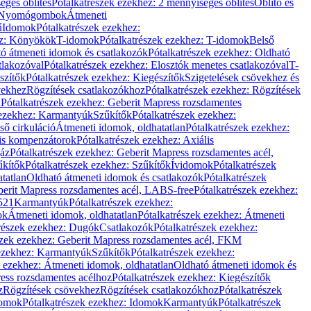
éges öblítés
Pótalkatrészek ezekhez: 2 mennyiséges öblítés
Öblítő és
Nyomógombok
Átmeneti
ű
Idomok
Pótalkatrészek ezekhez:
ez: Könyökök
T-idomok
Pótalkatrészek ezekhez: T-idomok
Belső
ó átmeneti idomok és csatlakozók
Pótalkatrészek ezekhez: Oldható
tlakozóval
Pótalkatrészek ezekhez: Elosztók menetes csatlakozóval
T-
szítők
Pótalkatrészek ezekhez: Kiegészítők
Szigetelések csövekhez és
vekhez
Rögzítések csatlakozókhoz
Pótalkatrészek ezekhez: Rögzítések
l
Pótalkatrészek ezekhez: Geberit Mapress rozsdamentes
 ezekhez: Karmantyúk
Szűkítők
Pótalkatrészek ezekhez:
ső cirkuláció
Átmeneti idomok, oldhatatlan
Pótalkatrészek ezekhez:
is kompenzátorok
Pótalkatrészek ezekhez: Axiális
gáz
Pótalkatrészek ezekhez: Geberit Mapress rozsdamentes acél,
űkítők
Pótalkatrészek ezekhez: Szűkítők
Ívidomok
Pótalkatrészek
tatlan
Oldható átmeneti idomok és csatlakozók
Pótalkatrészek
erit Mapress rozsdamentes acél, LABS-free
Pótalkatrészek ezekhez:
521
Karmantyúk
Pótalkatrészek ezekhez:
ok
Átmeneti idomok, oldhatatlan
Pótalkatrészek ezekhez: Átmeneti
részek ezekhez: Dugók
Csatlakozók
Pótalkatrészek ezekhez:
szek ezekhez: Geberit Mapress rozsdamentes acél, FKM
 ezekhez: Karmantyúk
Szűkítők
Pótalkatrészek ezekhez:
k ezekhez: Átmeneti idomok, oldhatatlan
Oldható átmeneti idomok és
ess rozsdamentes acélhoz
Pótalkatrészek ezekhez: Kiegészítők
z
Rögzítések csövekhez
Rögzítések csatlakozókhoz
Pótalkatrészek
omok
Pótalkatrészek ezekhez: Idomok
Karmantyúk
Pótalkatrészek