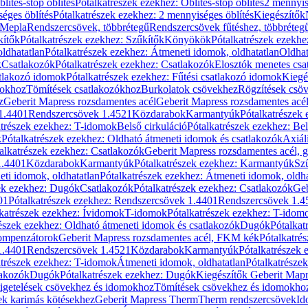
blítés-stop öblítés
Pótalkatrészek ezekhez: Öblítés-stop öblítés
2 mennyis
éges öblítés
Pótalkatrészek ezekhez: 2 mennyiséges öblítés
Kiegészítők
 Mepla
Rendszercsövek, többrétegű
Rendszercsövek fűtéshez, többréteg
kítők
Pótalkatrészek ezekhez: Szűkítők
Könyökök
Pótalkatrészek ezekh
ldhatatlan
Pótalkatrészek ezekhez: Átmeneti idomok, oldhatatlan
Oldhat
k
Csatlakozók
Pótalkatrészek ezekhez: Csatlakozók
Elosztók menetes csa
atlakozó idomok
Pótalkatrészek ezekhez: Fűtési csatlakozó idomok
Kiegé
mokhoz
Tömítések csatlakozókhoz
Burkolatok csövekhez
Rögzítések csö
z
Geberit Mapress rozsdamentes acél
Geberit Mapress rozsdamentes acé
 1.4401
Rendszercsövek 1.4521
Közdarabok
Karmantyúk
Pótalkatrészek
atrészek ezekhez: T-idomok
Belső cirkuláció
Pótalkatrészek ezekhez: Bel
k
Pótalkatrészek ezekhez: Oldható átmeneti idomok és csatlakozók
Axiál
alkatrészek ezekhez: Csatlakozók
Geberit Mapress rozsdamentes acél, 
1.4401
Közdarabok
Karmantyúk
Pótalkatrészek ezekhez: Karmantyúk
Sz
ti idomok, oldhatatlan
Pótalkatrészek ezekhez: Átmeneti idomok, oldha
ek ezekhez: Dugók
Csatlakozók
Pótalkatrészek ezekhez: Csatlakozók
Geb
01
Pótalkatrészek ezekhez: Rendszercsövek 1.4401
Rendszercsövek 1.4
katrészek ezekhez: Ívidomok
T-idomok
Pótalkatrészek ezekhez: T-idom
észek ezekhez: Oldható átmeneti idomok és csatlakozók
Dugók
Pótalkat
kompenzátorok
Geberit Mapress rozsdamentes acél, FKM kék
Pótalkatré
1.4401
Rendszercsövek 1.4521
Közdarabok
Karmantyúk
Pótalkatrészek
atrészek ezekhez: T-idomok
Átmeneti idomok, oldhatatlan
Pótalkatrésze
lakozók
Dugók
Pótalkatrészek ezekhez: Dugók
Kiegészítők Geberit Mapr
igetelések csövekhez és idomokhoz
Tömítések csövekhez és idomokho
ek karimás kötésekhez
Geberit Mapress Therm
Therm rendszercsövek
Id