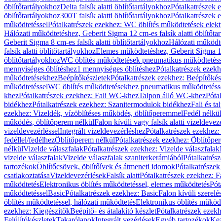
öblítőtartályokhoz
Delta falsík alatti öblítőtartályokhoz
Pótalkatrészek e
öblítőtartályokhoz
300T falsík alatti öblítőtartályokhoz
Pótalkatrészek e
működtetéssel
Pótalkatrészek ezekhez: WC öblítés működtetések elekt
Hálózati működtetéshez, Geberit Sigma 12 cm-es falsík alatti öblítőta
Geberit Sigma 8 cm-es falsík alatti öblítőtartályokhoz
Hálózati működte
falsík alatti öblítőtartályokhoz
Elemes működtetéshez, Geberit Sigma 12 
öblítőtartályokhoz
WC öblítés működtetések pneumatikus működtetéss
mennyiséges öblítéshez
1 mennyiséges öblítéshez
Pótalkatrészek ezekh
működtetésekhez
Beépítőkészletek
Pótalkatrészek ezekhez: Beépítőkés
működtetéssel
WC öblítés működtetésekhez pneumatikus működtetéss
khez
Pótalkatrészek ezekhez: Fali WC-khez
Talpon álló WC-khez
Póta
bidékhez
Pótalkatrészek ezekhez: Szanitermodulok bidékhez
Fali és t
ezekhez: Vizeldék, vízöblítéses működés, öblítőperemmel
Fedél nélkü
működés, öblítőperem nélkül
Falon kívüli vagy falsík alatti vizeldevez
vizeldevezérléssel
Integrált vizeldevezérléshez
Pótalkatrészek ezekhez: 
fedéllel/fedélhez
Öblítőperem nélkül
Pótalkatrészek ezekhez: Öblítőpe
nélkül
Vizelde válaszfalak
Pótalkatrészek ezekhez: Vizelde válaszfalak
vizelde válaszfalak
Vizelde válaszfalak szaniterkerámiából
Pótalkatrés
tartozékok
Öblítőcsövek, öblítőívek és átmeneti idomok
Pótalkatrészek
csatlakoztatása
Vizeldevezérlések
Falsík alatt
Pótalkatrészek ezekhez: Fa
működtetés
Elektronikus öblítés működtetéssel, elemes működtetés
Pót
működtetéssel
Basic
Pótalkatrészek ezekhez: Basic
Falon kívüli szerelé
öblítés működtetéssel, hálózati működtetés
Elektronikus öblítés működ
ezekhez: Kiegészítők
Beépítő- és átalakító készlet
Pótalkatrészek ezekhe
Felújítókészletek
Takarólapok
Integrált vezérlések
Egyéb tartozékok
Kez