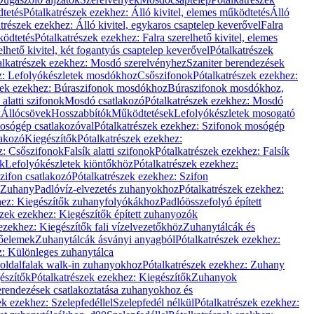
dtetés
Pótalkatrészek ezekhez: Álló kivitel, elemes működtetés
Álló
trészek ezekhez: Álló kivitel, egykaros csaptelep keverővel
Falra
ködtetés
Pótalkatrészek ezekhez: Falra szerelhető kivitel, elemes
elhető kivitel, két fogantyús csaptelep keverővel
Pótalkatrészek
alkatrészek ezekhez: Mosdó szerelvényhez
Szaniter berendezések
z: Lefolyókészletek mosdókhoz
Csőszifonok
Pótalkatrészek ezekhez:
zek ezekhez: Búraszifonok mosdókhoz
Búraszifonok mosdókhoz,
alatti szifonok
Mosdó csatlakozó
Pótalkatrészek ezekhez: Mosdó
k
Állócsövek
Hosszabbítók
Működtetések
Lefolyókészletek mosogató
osógép csatlakozóval
Pótalkatrészek ezekhez: Szifonok mosógép
lakozó
Kiegészítők
Pótalkatrészek ezekhez:
z: Csőszifonok
Falsík alatti szifonok
Pótalkatrészek ezekhez: Falsík
ők
Lefolyókészletek kiöntőkhöz
Pótalkatrészek ezekhez:
zifon csatlakozó
Pótalkatrészek ezekhez: Szifon
Zuhany
Padlóvíz-elvezetés zuhanyokhoz
Pótalkatrészek ezekhez:
hez: Kiegészítők zuhanyfolyókákhoz
Padlóösszefolyó épített
szek ezekhez: Kiegészítők épített zuhanyozók
ezekhez: Kiegészítők fali vízelvezetőkhöz
Zuhanytálcák és
lőelemek
Zuhanytálcák ásványi anyagból
Pótalkatrészek ezekhez:
z: Különleges zuhanytálca
oldalfalak walk-in zuhanyokhoz
Pótalkatrészek ezekhez: Zuhany
észítők
Pótalkatrészek ezekhez: Kiegészítők
Zuhanyok
erendezések csatlakoztatása zuhanyokhoz és
ek ezekhez: Szelepfedéllel
Szelepfedél nélkül
Pótalkatrészek ezekhez: