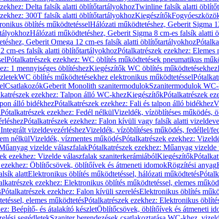
zekhez: Delta falsík alatti öblítőtartályokhoz
Twinline falsík alatti öblít
zekhez: 300T falsík alatti öblítőtartályokhoz
Kiegészítők
Fogyóeszközö
ronikus öblítés működtetéssel
Hálózati működtetéshez, Geberit Sigma 12 
rtályokhoz
Hálózati működtetéshez, Geberit Sigma 8 cm-es falsík alatti ö
téshez, Geberit Omega 12 cm-es falsík alatti öblítőtartályokhoz
Pótalk
cm-es falsík alatti öblítőtartályokhoz
Pótalkatrészek ezekhez: Elemes m
el
Pótalkatrészek ezekhez: WC öblítés működtetések pneumatikus műkö
ez: 1 mennyiséges öblítéshez
Kiegészítők WC öblítés működtetésekhez
zletek
WC öblítés működtetésekhez elektronikus működtetéssel
Pótalka
el
Csatlakozók
Geberit Monolith szanitermodulok
Szanitermodulok WC-
lkatrészek ezekhez: Talpon álló WC-khez
Kiegészítők
Pótalkatrészek ez
alpon álló bidékhez
Pótalkatrészek ezekhez: Fali és talpon álló bidékhez
V
l
Pótalkatrészek ezekhez: Fedél nélkül
Vizeldék, vízöblítéses működés, ö
érléshez
Pótalkatrészek ezekhez: Falon kívüli vagy falsík alatti vizeldev
Integrált vizeldevezérléshez
Vizeldék, vízöblítéses működés, fedéllel/fe
rem nélkül
Vizeldék, vízmentes működés
Pótalkatrészek ezekhez: Vizel
Műanyag vizelde válaszfalak
Pótalkatrészek ezekhez: Műanyag vizelde 
zek ezekhez: Vizelde válaszfalak szaniterkerámiából
Kiegészítők
Pótalka
 ezekhez: Öblítőcsövek, öblítőívek és átmeneti idomok
Rögzítési anyag
lsík alatt
Elektronikus öblítés működtetéssel, hálózati működtetés
Pótalk
alkatrészek ezekhez: Elektronikus öblítés működtetéssel, elemes működ
s
Pótalkatrészek ezekhez: Falon kívüli szerelés
Elektronikus öblítés műkö
tetéssel, elemes működtetés
Pótalkatrészek ezekhez: Elektronikus öblít
z: Beépítő- és átalakító készlet
Öblítőcsövek, öblítőívek és átmeneti i
elési segédletek
Szaniter berendezések csatlakoztatása WC-khez, vizel