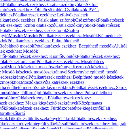
ök
Pótalkatrészek ezekhez: Csatlakozókönyökök
Szifon
katrészek ezekhez: Öblítőcső toldók
Csatlakozók PVC-
ldékhez
Pótalkatrészek ezekhez: Lefolyókészletek
alkatrészek ezekhez: Falsík alatti szifonok
Csőszifonok
Pótalkatrészek
zek ezekhez: Szifon csatlakozó
Csatlakozókönyökök
Pótalkatrészek
Pótalkatrészek ezekhez: Csőszifonok
Szifon
gyló
Mosdók
Mosdók
Pótalkatrészek ezekhez: Mosdók
Kétmedencés
osdók
Pótalkatrészek ezekhez: Pultra ültethető
Beépíthető mosdók
Pótalkatrészek ezekhez: Beépíthető mosdók
Alulról
szek ezekhez: Mosdók
ntő
Pótalkatrészek ezekhez: Kiöntő
Kiöntők
Pótalkatrészek ezekhez:
láb és szifontakaró
Pótalkatrészek ezekhez: Mosdóláb és
nzol
Mosdó készletek mosdószekrénnyel
Kézmosó készletek
z: Mosdó készletek mosdószekrénnyel
Szekrénybe építhető mosdó
osdószekrénnyel
Pótalkatrészek ezekhez: Beépíthető mosdó készletek
Kézmosókhoz
Mosdókhoz
Pótalkatrészek ezekhez:
orba építhető mosdó
Sarok kézmosókhoz
Pótalkatrészek ezekhez: Sarok
ő mosdóhoz, tálformájú
Pótalkatrészek ezekhez: Pultra ültethető
 mosdóhoz
Oldalszekrények
Pótalkatrészek ezekhez:
észek ezekhez: Magas kiegészítő szekrények
Középmagas
ítők
Pótalkatrészek ezekhez: Fürdőszobabútor-kiegészítők
Fali
törölközőtartó
zítők
Tükrök és tükrös szekrények
Tükrök
Pótalkatrészek ezekhez:
Tükrös szekrények
Integrált világítással
Pótalkatrészek ezekhez: Integrált
ugaszoló aljzatok
Szerelvények
Mosdócsaptelep
Pótalkatrészek