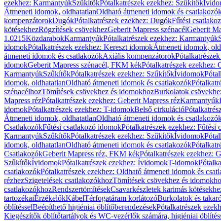
ezekhez: Karmantyúk
Szűkítők
Pótalkatrészek ezekhez: Szűkítők
Ívid
Átmeneti idomok, oldhatatlan
Oldható átmeneti idomok és csatlakozó
kompenzátorok
Dugók
Pótalkatrészek ezekhez: Dugók
Fűtési csatlako
kötésekhez
Rögzítések csövekhez
Geberit Mapress szénacél
Geberit Ma
1.0215
Közdarabok
Karmantyúk
Pótalkatrészek ezekhez: Karmantyúk
idomok
Pótalkatrészek ezekhez: Kereszt idomok
Átmeneti idomok, old
átmeneti idomok és csatlakozók
Axiális kompenzátorok
Pótalkatrésze
idomok
Geberit Mapress szénacél, FKM kék
Pótalkatrészek ezekhez:
Karmantyúk
Szűkítők
Pótalkatrészek ezekhez: Szűkítők
Ívidomok
Pótal
idomok, oldhatatlan
Oldható átmeneti idomok és csatlakozók
Pótalkatr
szénacélhoz
Tömítések csövekhez és idomokhoz
Burkolatok csövekhe
Mapress réz
Pótalkatrészek ezekhez: Geberit Mapress réz
Karmantyúk
idomok
Pótalkatrészek ezekhez: T-idomok
Belső cirkuláció
Pótalkatrés
Átmeneti idomok, oldhatatlan
Oldható átmeneti idomok és csatlakozó
Csatlakozók
Fűtési csatlakozó idomok
Pótalkatrészek ezekhez: Fűtési
Karmantyúk
Szűkítők
Pótalkatrészek ezekhez: Szűkítők
Ívidomok
Pótal
idomok, oldhatatlan
Oldható átmeneti idomok és csatlakozók
Pótalkatr
Csatlakozók
Geberit Mapress réz, FKM kék
Pótalkatrészek ezekhez: 
Szűkítők
Ívidomok
Pótalkatrészek ezekhez: Ívidomok
T-idomok
Pótalk
csatlakozók
Pótalkatrészek ezekhez: Oldható átmeneti idomok és csat
rézhez
Szigetelések csatlakozókhoz
Tömítések csövekhez és idomokh
csatlakozókhoz
Rendszertömítések
Csavarkészletek karimás kötésekhe
tartozékai
Érzékelők
Kábel
Térfogatáram korlátozó
Burkolatok és takar
öblítéssel
Beépíthető higiéniai öblítőberendezések
Pótalkatrészek ezekh
Kiegészítők öblítőtartályok és WC-vezérlők számára, higiéniai öblítés