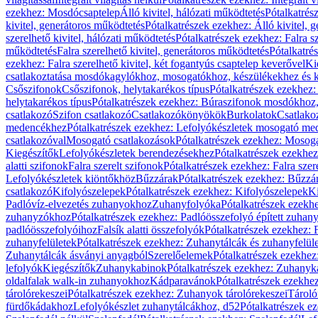
ezekhez: Mosdócsaptelep
Álló kivitel, hálózati működtetés
Pótalkatrés
kivitel, generátoros működtetés
Pótalkatrészek ezekhez: Álló kivitel, 
szerelhető kivitel, hálózati működtetés
Pótalkatrészek ezekhez: Falra sz
működtetés
Falra szerelhető kivitel, generátoros működtetés
Pótalkatré
ezekhez: Falra szerelhető kivitel, két fogantyús csaptelep keverővel
Ki
csatlakoztatása mosdókagylókhoz, mosogatókhoz, készülékekhez és
Csőszifonok
Csőszifonok, helytakarékos típus
Pótalkatrészek ezekhez:
helytakarékos típus
Pótalkatrészek ezekhez: Búraszifonok mosdókhoz, 
csatlakozó
Szifon csatlakozó
Csatlakozókönyökök
Burkolatok
Csatlako
medencékhez
Pótalkatrészek ezekhez: Lefolyókészletek mosogató m
csatlakozóval
Mosogató csatlakozások
Pótalkatrészek ezekhez: Mosoga
Kiegészítők
Lefolyókészletek berendezésekhez
Pótalkatrészek ezekhe
alatti szifonok
Falra szerelt szifonok
Pótalkatrészek ezekhez: Falra szer
Lefolyókészletek kiöntőkhöz
Bűzzárak
Pótalkatrészek ezekhez: Bűzzá
csatlakozó
Kifolyószelepek
Pótalkatrészek ezekhez: Kifolyószelepek
Ki
Padlóvíz-elvezetés zuhanyokhoz
Zuhanyfolyóka
Pótalkatrészek ezekh
zuhanyzókhoz
Pótalkatrészek ezekhez: Padlóösszefolyó épített zuha
padlóösszefolyóihoz
Falsík alatti összefolyók
Pótalkatrészek ezekhez: F
zuhanyfelületek
Pótalkatrészek ezekhez: Zuhanytálcák és zuhanyfelül
Zuhanytálcák ásványi anyagból
Szerelőelemek
Pótalkatrészek ezekhez
lefolyók
Kiegészítők
Zuhanykabinok
Pótalkatrészek ezekhez: Zuhanyk
oldalfalak walk-in zuhanyokhoz
Kádparavánok
Pótalkatrészek ezekh
tárolórekeszei
Pótalkatrészek ezekhez: Zuhanyok tárolórekeszei
Tároló
fürdőkádakhoz
Lefolyókészlet zuhanytálcákhoz, d52
Pótalkatrészek e