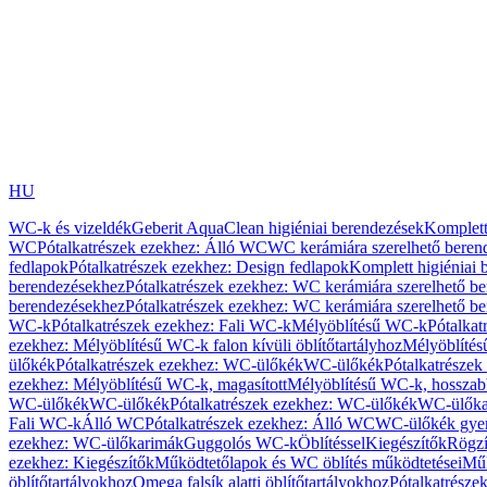
HU
WC-k és vizeldék
Geberit AquaClean higiéniai berendezések
Komplett
WC
Pótalkatrészek ezekhez: Álló WC
WC kerámiára szerelhető beren
fedlapok
Pótalkatrészek ezekhez: Design fedlapok
Komplett higiéniai
berendezésekhez
Pótalkatrészek ezekhez: WC kerámiára szerelhető b
berendezésekhez
Pótalkatrészek ezekhez: WC kerámiára szerelhető b
WC-k
Pótalkatrészek ezekhez: Fali WC-k
Mélyöblítésű WC-k
Pótalkat
ezekhez: Mélyöblítésű WC-k falon kívüli öblítőtartályhoz
Mélyöblíté
ülőkék
Pótalkatrészek ezekhez: WC-ülőkék
WC-ülőkék
Pótalkatrésze
ezekhez: Mélyöblítésű WC-k, magasított
Mélyöblítésű WC-k, hosszabb
WC-ülőkék
WC-ülőkék
Pótalkatrészek ezekhez: WC-ülőkék
WC-ülőka
Fali WC-k
Álló WC
Pótalkatrészek ezekhez: Álló WC
WC-ülőkék gye
ezekhez: WC-ülőkarimák
Guggolós WC-k
Öblítéssel
Kiegészítők
Rögzí
ezekhez: Kiegészítők
Működtetőlapok és WC öblítés működtetései
Műk
öblítőtartályokhoz
Omega falsík alatti öblítőtartályokhoz
Pótalkatrészek