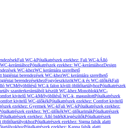
rendezések
Fali WC-k
Pótalkatrészek ezekhez: Fali WC-k
Álló
WC-kerámiához
Pótalkatrészek ezekhez: WC-kerámiához
Design
rendezések WC-khez
WC kerámiára szerelhető
t higiéniai berendezések WC-khez
WC kerámiára szerelhető
igiéniai berendezésekhez
Fogyóeszközök
WC-k és WC-ülőkék
Fali
Álló WC
Mélyöblítésű WC-k falon kívüli öblítőtartályhoz
Pótalkatrészek
tartály szaniterkerámiából készült WC-khez.
Monoblokk
WC-
omfort kivitelű WC-k
Mélyöblítésű WC-k, magasított
Pótalkatrészek
omfort kivitelű WC-ülőkék
Pótalkatrészek ezekhez: Comfort kivitelű
trészek ezekhez: Gyermek WC-k
Fali WC-k
Pótalkatrészek ezekhez:
Pótalkatrészek ezekhez: WC-ülőkék
WC-ülőkarimák
Pótalkatrészek
k
Pótalkatrészek ezekhez: Álló bidék
Kiegészítők
Pótalkatrészek
i öblítőtartályokhoz
Pótalkatrészek ezekhez: Sigma falsík alatti
tőtartályokhoz
Pótalkatrészek ezekhez: Kappa falsík alatti