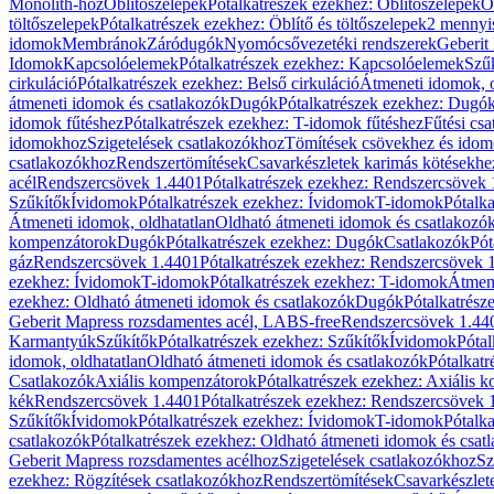
Monolith-hoz
Öblítőszelepek
Pótalkatrészek ezekhez: Öblítőszelepek
Ö
töltőszelepek
Pótalkatrészek ezekhez: Öblítő és töltőszelepek
2 mennyis
idomok
Membránok
Záródugók
Nyomócsővezetéki rendszerek
Geberit
Idomok
Kapcsolóelemek
Pótalkatrészek ezekhez: Kapcsolóelemek
Szű
cirkuláció
Pótalkatrészek ezekhez: Belső cirkuláció
Átmeneti idomok, o
átmeneti idomok és csatlakozók
Dugók
Pótalkatrészek ezekhez: Dugó
idomok fűtéshez
Pótalkatrészek ezekhez: T-idomok fűtéshez
Fűtési cs
idomokhoz
Szigetelések csatlakozókhoz
Tömítések csövekhez és ido
csatlakozókhoz
Rendszertömítések
Csavarkészletek karimás kötésekhe
acél
Rendszercsövek 1.4401
Pótalkatrészek ezekhez: Rendszercsövek
Szűkítők
Ívidomok
Pótalkatrészek ezekhez: Ívidomok
T-idomok
Pótalk
Átmeneti idomok, oldhatatlan
Oldható átmeneti idomok és csatlakozó
kompenzátorok
Dugók
Pótalkatrészek ezekhez: Dugók
Csatlakozók
Pót
gáz
Rendszercsövek 1.4401
Pótalkatrészek ezekhez: Rendszercsövek 
ezekhez: Ívidomok
T-idomok
Pótalkatrészek ezekhez: T-idomok
Átmene
ezekhez: Oldható átmeneti idomok és csatlakozók
Dugók
Pótalkatrész
Geberit Mapress rozsdamentes acél, LABS-free
Rendszercsövek 1.44
Karmantyúk
Szűkítők
Pótalkatrészek ezekhez: Szűkítők
Ívidomok
Pótal
idomok, oldhatatlan
Oldható átmeneti idomok és csatlakozók
Pótalkatr
Csatlakozók
Axiális kompenzátorok
Pótalkatrészek ezekhez: Axiális 
kék
Rendszercsövek 1.4401
Pótalkatrészek ezekhez: Rendszercsövek 
Szűkítők
Ívidomok
Pótalkatrészek ezekhez: Ívidomok
T-idomok
Pótalk
csatlakozók
Pótalkatrészek ezekhez: Oldható átmeneti idomok és csat
Geberit Mapress rozsdamentes acélhoz
Szigetelések csatlakozókhoz
Sz
ezekhez: Rögzítések csatlakozókhoz
Rendszertömítések
Csavarkészlet