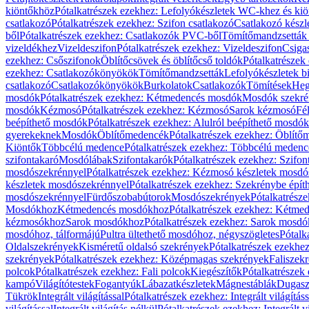
kiöntőkhöz
Pótalkatrészek ezekhez: Lefolyókészletek WC-khez és ki
csatlakozó
Pótalkatrészek ezekhez: Szifon csatlakozó
Csatlakozó készl
ből
Pótalkatrészek ezekhez: Csatlakozók PVC-ből
Tömítőmandzsetták
vizeldékhez
Vizeldeszifon
Pótalkatrészek ezekhez: Vizeldeszifon
Csiga
ezekhez: Csőszifonok
Öblítőcsövek és öblítőcső toldók
Pótalkatrészek
ezekhez: Csatlakozókönyökök
Tömítőmandzsetták
Lefolyókészletek b
csatlakozó
Csatlakozókönyökök
Burkolatok
Csatlakozók
Tömítések
Heg
mosdók
Pótalkatrészek ezekhez: Kétmedencés mosdók
Mosdók szekré
mosdók
Kézmosó
Pótalkatrészek ezekhez: Kézmosó
Sarok kézmosó
Fé
beépíthető mosdók
Pótalkatrészek ezekhez: Alulról beépíthető mosdók
gyerekeknek
Mosdók
Öblítőmedencék
Pótalkatrészek ezekhez: Öblít
Kiöntők
Többcélú medence
Pótalkatrészek ezekhez: Többcélú medenc
szifontakaró
Mosdólábak
Szifontakarók
Pótalkatrészek ezekhez: Szifon
mosdószekrénnyel
Pótalkatrészek ezekhez: Kézmosó készletek mosdó
készletek mosdószekrénnyel
Pótalkatrészek ezekhez: Szekrénybe épí
mosdószekrénnyel
Fürdőszobabútorok
Mosdószekrények
Pótalkatrész
Mosdókhoz
Kétmedencés mosdókhoz
Pótalkatrészek ezekhez: Kétm
kézmosókhoz
Sarok mosdókhoz
Pótalkatrészek ezekhez: Sarok mosd
mosdóhoz, tálformájú
Pultra ültethető mosdóhoz, négyszögletes
Pótalk
Oldalszekrények
Kisméretű oldalsó szekrények
Pótalkatrészek ezekhe
szekrények
Pótalkatrészek ezekhez: Középmagas szekrények
Faliszek
polcok
Pótalkatrészek ezekhez: Fali polcok
Kiegészítők
Pótalkatrészek
kampó
Világítótestek
Fogantyúk
Lábazatkészletek
Mágnestáblák
Dugasz
Tükrök
Integrált világítással
Pótalkatrészek ezekhez: Integrált világításs
világítással
Integrált világítás nélkül
Pótalkatrészek ezekhez: Integrált vi