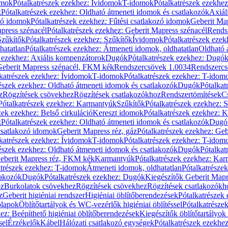
omok
Pótalkatrészek ezekhez: Ívidomok
T-idomok
Pótalkatrészek ezekhe
k
Pótalkatrészek ezekhez: Oldható átmeneti idomok és csatlakozók
Axiál
zó idomok
Pótalkatrészek ezekhez: Fűtési csatlakozó idomok
Geberit Map
press szénacél
Pótalkatrészek ezekhez: Geberit Mapress szénacél
Rends
Szűkítők
Pótalkatrészek ezekhez: Szűkítők
Ívidomok
Pótalkatrészek eze
hatatlan
Pótalkatrészek ezekhez: Átmeneti idomok, oldhatatlan
Oldható 
k ezekhez: Axiális kompenzátorok
Dugók
Pótalkatrészek ezekhez: Dugó
 Geberit Mapress szénacél, FKM kék
Rendszercsövek 1.0034
Rendszercs
katrészek ezekhez: Ívidomok
T-idomok
Pótalkatrészek ezekhez: T-idom
észek ezekhez: Oldható átmeneti idomok és csatlakozók
Dugók
Pótalkat
z
Rögzítések csövekhez
Rögzítések csatlakozókhoz
Rendszertömítések
C
Pótalkatrészek ezekhez: Karmantyúk
Szűkítők
Pótalkatrészek ezekhez: 
zek ezekhez: Belső cirkuláció
Kereszt idomok
Pótalkatrészek ezekhez: 
k
Pótalkatrészek ezekhez: Oldható átmeneti idomok és csatlakozók
Dugó
 csatlakozó idomok
Geberit Mapress réz, gáz
Pótalkatrészek ezekhez: Geb
katrészek ezekhez: Ívidomok
T-idomok
Pótalkatrészek ezekhez: T-idom
észek ezekhez: Oldható átmeneti idomok és csatlakozók
Dugók
Pótalkat
Geberit Mapress réz, FKM kék
Karmantyúk
Pótalkatrészek ezekhez: Ka
atrészek ezekhez: T-idomok
Átmeneti idomok, oldhatatlan
Pótalkatrésze
lakozók
Dugók
Pótalkatrészek ezekhez: Dugók
Kiegészítők Geberit Mapr
oz
Burkolatok csövekhez
Rögzítések csövekhez
Rögzítések csatlakozókh
z
Geberit higiéniai rendszer
Higiéniai öblítőberendezések
Pótalkatrészek 
ólapok
Öblítőtartályok és WC-vezérlők higiéniai öblítéssel
Pótalkatrésze
ez: Beépíthető higiéniai öblítőberendezések
Kiegészítők öblítőtartályok
sel
Érzékelők
Kábel
Hálózati csatlakozó egységek
Pótalkatrészek ezekhez