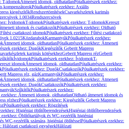
z: T-idomok
Átmeneti idomok, oldhatatlan
Pótalkatrészek ezekhez:
is kompenzátorok
Pótalkatrészek ezekhez: Axiális
ress kiegészítők
Rendszertömítések
Csavarkészletek karimás
zercsövek 1.0034
Rendszercsövek
khez: Ívidomok
T-idomok
Pótalkatrészek ezekhez: T-idomok
Kereszt
átmeneti idomok és csatlakozók
Pótalkatrészek ezekhez: Oldható
k
Fűtési csatlakozó idomok
Pótalkatrészek ezekhez: Fűtési csatlakozó
övek 1.0215
Közdarabok
Karmantyúk
Pótalkatrészek ezekhez:
ok
Átmeneti idomok, oldhatatlan
Pótalkatrészek ezekhez: Átmeneti
részek ezekhez: Dugók
Kiegészítők Geberit Mapress
savarkészletek karimás kötésekhez
Geberit Mapress réz
Geberit
Szűkítők
Ívidomok
Pótalkatrészek ezekhez: Ívidomok
T-
Kereszt idomok
Átmeneti idomok, oldhatatlan
Pótalkatrészek ezekhez:
k
Pótalkatrészek ezekhez: Dugók
Csatlakozók
Pótalkatrészek ezekhez:
erit Mapress réz, gáz
Karmantyúk
Pótalkatrészek ezekhez:
ok
Átmeneti idomok, oldhatatlan
Pótalkatrészek ezekhez: Átmeneti
részek ezekhez: Dugók
Csatlakozók
Pótalkatrészek ezekhez:
rmantyúk
Szűkítők
Pótalkatrészek ezekhez:
k ezekhez: Átmeneti idomok, oldhatatlan
Oldható átmeneti idomok és
ess rézhez
Pótalkatrészek ezekhez: Kiegészítők Geberit Mapress
oz
Pótalkatrészek ezekhez: Rögzítések
ezekhez: Higiéniai öblítőberendezések
Higiéniai öblítőberendezések
k ezekhez: Öblítőtartályok és WC-vezérlők higiéniai
 és WC-vezérlők számára, higiéniai öblítéssel
Pótalkatrészek ezekhez:
: Hálózati csatlakozó egységek
Hálózati