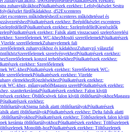
let zuhanytálcákhoz, d90
Szelepfedéllel
Pótalkatrészek ezekhez:
stra zuhanytálcákhoz
Pótalkatrészek ezekhez: Lefolyókészlet Sestra
efolyókészlet fürdőkádakhoz, d52
Excenteres
szlet excenteres működtetéshez
Excenteres működtetéssel és
ozzávezetéshez
Pótalkatrészek ezekhez: Beépítőkészlet excenteres
Szelepfedéllel
Pótalkatrészek ezekhez: Szelepfedéllel
Kiegészítők
szelep
Pótalkatrészek ezekhez: Falsík alatti visszacsapó szelep
Szerelési
ezekhez: Szerelőelemek WC-khez
Mosdó szerelőelemek
Pótalkatrészek
 Vizelde szerelőelemek
Zuhanyelemek fali
 Szerelőelemek zuhanyzókhoz és kádakhoz
Zuhanyzó válaszfal
iöntőkhöz
Szerelőelemek szerelvényekhez
Pótalkatrészek ezekhez:
hez
Szerelőelemek konzol terhelésekhez
Pótalkatrészek ezekhez:
lkatrészek ezekhez: Szerelőelemek
lemek WC-khez
Pótalkatrészek ezekhez: Szerelőelemek WC-
lde szerelőelemek
Pótalkatrészek ezekhez: Vizelde
uhany elemekhez
Rögzítésekhez
Pótalkatrészek ezekhez:
rtályok WC-khez, műanyagból
Magasra szerelt
Pótalkatrészek ezekhez:
khez, szaniterkerámia
Pótalkatrészek ezekhez: Falon kívüli
trészek ezekhez: Öblítőcsövek falon kívüli öblítőtartályokhoz
Magasra
Pótalkatrészek ezekhez:
 öblítőtartályok
Sigma falsík alatti öblítőtartályok
Pótalkatrészek
alsík alatti öblítőtartályok
Pótalkatrészek ezekhez: Delta falsík alatti
 öblítőtartályokhoz
Pótalkatrészek ezekhez: Töltőszelepek falon kívüli
epek kerámia öblítőtartályokhoz
Pótalkatrészek ezekhez: Töltőszelepek
öltőszelepek Monolith-hoz
Pótalkatrészek ezekhez: Töltőszelepek