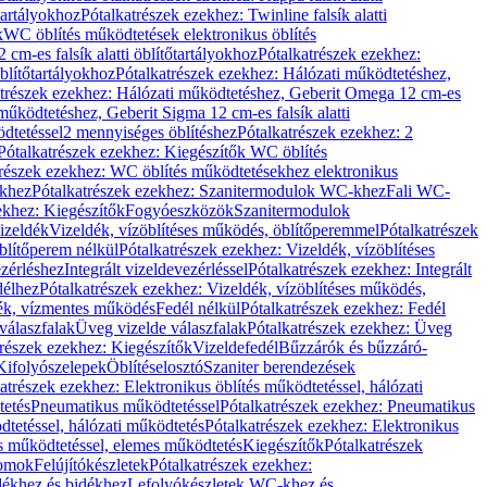
őtartályokhoz
Pótalkatrészek ezekhez: Twinline falsík alatti
k
WC öblítés működtetések elektronikus öblítés
cm-es falsík alatti öblítőtartályokhoz
Pótalkatrészek ezekhez:
blítőtartályokhoz
Pótalkatrészek ezekhez: Hálózati működtetéshez,
atrészek ezekhez: Hálózati működtetéshez, Geberit Omega 12 cm-es
űködtetéshez, Geberit Sigma 12 cm-es falsík alatti
dtetéssel
2 mennyiséges öblítéshez
Pótalkatrészek ezekhez: 2
Pótalkatrészek ezekhez: Kiegészítők WC öblítés
trészek ezekhez: WC öblítés működtetésekhez elektronikus
khez
Pótalkatrészek ezekhez: Szanitermodulok WC-khez
Fali WC-
ekhez: Kiegészítők
Fogyóeszközök
Szanitermodulok
izeldék
Vizeldék, vízöblítéses működés, öblítőperemmel
Pótalkatrészek
blítőperem nélkül
Pótalkatrészek ezekhez: Vizeldék, vízöblítéses
ezérléshez
Integrált vizeldevezérléssel
Pótalkatrészek ezekhez: Integrált
délhez
Pótalkatrészek ezekhez: Vizeldék, vízöblítéses működés,
dék, vízmentes működés
Fedél nélkül
Pótalkatrészek ezekhez: Fedél
válaszfalak
Üveg vizelde válaszfalak
Pótalkatrészek ezekhez: Üveg
trészek ezekhez: Kiegészítők
Vizeldefedél
Bűzzárók és bűzzáró-
Kifolyószelepek
Öblítéselosztó
Szaniter berendezések
atrészek ezekhez: Elektronikus öblítés működtetéssel, hálózati
tetés
Pneumatikus működtetéssel
Pótalkatrészek ezekhez: Pneumatikus
dtetéssel, hálózati működtetés
Pótalkatrészek ezekhez: Elektronikus
és működtetéssel, elemes működtetés
Kiegészítők
Pótalkatrészek
domok
Felújítókészletek
Pótalkatrészek ezekhez:
dékhez és bidékhez
Lefolyókészletek WC-khez és