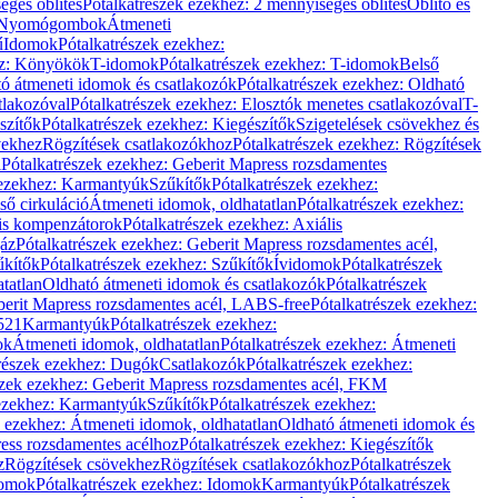
éges öblítés
Pótalkatrészek ezekhez: 2 mennyiséges öblítés
Öblítő és
Nyomógombok
Átmeneti
ű
Idomok
Pótalkatrészek ezekhez:
ez: Könyökök
T-idomok
Pótalkatrészek ezekhez: T-idomok
Belső
ó átmeneti idomok és csatlakozók
Pótalkatrészek ezekhez: Oldható
tlakozóval
Pótalkatrészek ezekhez: Elosztók menetes csatlakozóval
T-
szítők
Pótalkatrészek ezekhez: Kiegészítők
Szigetelések csövekhez és
vekhez
Rögzítések csatlakozókhoz
Pótalkatrészek ezekhez: Rögzítések
l
Pótalkatrészek ezekhez: Geberit Mapress rozsdamentes
 ezekhez: Karmantyúk
Szűkítők
Pótalkatrészek ezekhez:
ső cirkuláció
Átmeneti idomok, oldhatatlan
Pótalkatrészek ezekhez:
is kompenzátorok
Pótalkatrészek ezekhez: Axiális
gáz
Pótalkatrészek ezekhez: Geberit Mapress rozsdamentes acél,
űkítők
Pótalkatrészek ezekhez: Szűkítők
Ívidomok
Pótalkatrészek
tatlan
Oldható átmeneti idomok és csatlakozók
Pótalkatrészek
erit Mapress rozsdamentes acél, LABS-free
Pótalkatrészek ezekhez:
521
Karmantyúk
Pótalkatrészek ezekhez:
ok
Átmeneti idomok, oldhatatlan
Pótalkatrészek ezekhez: Átmeneti
részek ezekhez: Dugók
Csatlakozók
Pótalkatrészek ezekhez:
szek ezekhez: Geberit Mapress rozsdamentes acél, FKM
 ezekhez: Karmantyúk
Szűkítők
Pótalkatrészek ezekhez:
k ezekhez: Átmeneti idomok, oldhatatlan
Oldható átmeneti idomok és
ess rozsdamentes acélhoz
Pótalkatrészek ezekhez: Kiegészítők
z
Rögzítések csövekhez
Rögzítések csatlakozókhoz
Pótalkatrészek
omok
Pótalkatrészek ezekhez: Idomok
Karmantyúk
Pótalkatrészek