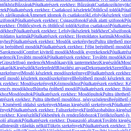
öntőkhöz
Bűzzárak
Pótalkatrészek ezekhez: Bűzzárak
Csatlakozókönyök
etek
Pótalkatrészek ezekhez: Csatlakozó készletek
Öblítőcső toldók
Pótal
 és zárókupakok
Átmeneti idomok és csatlakozók
Lefolyókészletek vize
szifonok
Pótalkatrészek ezekhez: Csigaszifonok
Falsík alatti szifonok
Pót
 ezekhez: Öblítőcsövek és öblítőcső toldók
Szifon csatlakozó
Pótalkatrés
idékhez
Pótalkatrészek ezekhez: Lefolyókészletek bidékhez
Csőszifonok
toldatos karimák
Pótalkatrészek ezekhez: Hegtoldatos karimák
Mosdóka
nyhez
Pótalkatrészek ezekhez: Mosdók szekrényhez
Pultra ültethető m
lig beépíthető mosdók
Pótalkatrészek ezekhez: Félig beépíthető mosdók
Sarokmosdó
Comfort kivitelű mosdók
Mosdók gyerekeknek
Pótalkatré
őmedencék
További mosdók
Pótalkatrészek ezekhez: További mosdók
Kiö
e
Gipszfelfogó medencék
Mosdókagylók tantermekhez
Kiegészítők
Mosdó
takarók
Kiegészítők
Szelepfedél
Rögzítési anyag
Dekorpanelek
Szerelőko
szekrénnyel
Mosdó készletek mosdószekrénnyel
Pótalkatrészek ezekhe
thető mosdó készletek mosdószekrénnyel
Beépíthető mosdó készletek m
ek ezekhez: Mosdószekrények
Kézmosókhoz
Pótalkatrészek ezekhez: 
edencés mosdókhoz
Bútorba építhető mosdó
Pótalkatrészek ezekhez: Bút
ókhoz
Mosdópultok
Pótalkatrészek ezekhez: Mosdópultok
Pultra ültethet
atrészek ezekhez: Pultra ültethető mosdóhoz, négyszögletes
Beépíthető
z: Kisméretű oldalsó szekrények
Magas kiegészítő szekrények
Pótalkatr
rények
Pótalkatrészek ezekhez: Faliszekrények
Fürdőszobabútor-kiegész
 ezekhez: Kiegészítők
Fiókbetétek és rendeződobozok
Törölközőtartó és 
oló aljzatok
Pótalkatrészek ezekhez: Dugaszoló aljzatok
További kiegés
al
Integrált világítás nélkül
Tükrös szekrények
Pótalkatrészek ezekhez: 
lágítás nélkül
Kiegészítők
Világítótestek
Fogantyúk
További kiegészítők
D