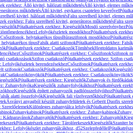
zek ezekhez: Álló kivitel, hálózati működtetés
Álló kivitel, elemes műkö
generátoros működtetés
Álló kivitel, egykaros csaptelep keverővel
Pótalka
erelhető kivitel, hálózati működtetés
Falra szerelhető kivitel, elemes mű
szek ezekhez: Falra szerelhető kivitel, generátoros működtetés
Falra szer
egészítők
Pótalkatrészek ezekhez: Kiegészítők
Mosdó szerelvényhez
Pót
 kiöntőmedencékhez
Lefolyókészletek mosdókhoz
Pótalkatrészek ezekhe
 Csőszifonok, helytakarékos típus
Búraszifonok mosdókhoz
Pótalkatrés
helytakarékos típus
Falsík alatti szifonok
Pótalkatrészek ezekhez: Falsík 
zók
Pótalkatrészek ezekhez: Csatlakozók
Tömítések
Hegtoldatos karimá
edencékhez
Csőszifonok
Pótalkatrészek ezekhez: Csőszifonok
Szifonok m
tó csatlakozások
Szifon csatlakozó
Pótalkatrészek ezekhez: Szifon csat
z: Lefolyókészletek berendezésekhez
Csőszifonok
Pótalkatrészek ezekhe
elt szifonok
Csatlakozók
Pótalkatrészek ezekhez: Csatlakozók
Kiegészít
rak
Csatlakozókönyökök
Pótalkatrészek ezekhez: Csatlakozókönyökök
S
egészítők
Pótalkatrészek ezekhez: Kiegészítők
Zuhanyok és fürdőkádak
ez: Zuhanyfolyóka
Kiegészítők zuhanyfolyókákhoz
Pótalkatrészek ezek
nyzókhoz
Kiegészítők épített zuhanyozók padlóösszefolyóihoz
Pótalkatré
alsík alatti összefolyók
Kiegészítők fali vízelvezetőkhöz
Pótalkatrészek 
etek
Ásványi anyagból készült zuhanyfelületek és Geberit Duofix szere
: Szerelőelemek
Különleges zuhanytálca lefolyók
Pótalkatrészek ezekhe
abinok
Zuhanykabinok
Pótalkatrészek ezekhez: Zuhanykabinok
Zuhany 
ez: Kádparavánok
Zuhanyajtók
Pótalkatrészek ezekhez: Zuhanyajtók
Kieg
rekeszek
Pótalkatrészek ezekhez: Tárolórekeszek
Kiegészítők
Szaniter b
zekhez: Lefolyókészlet zuhanytálcákhoz, d52
Szelepfedéllel
Pótalkatrész