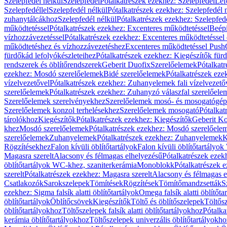
Szelepfedél nélkül
Szelepfedél
Pótalkatrészek ezekhez: Szelepfedél
Lef
Szelepfedéllel
Szelepfedél nélkül
Pótalkatrészek ezekhez: Szelepfedél 
zuhanytálcákhoz
Szelepfedél nélkül
Pótalkatrészek ezekhez: Szelepfed
működtetéssel
Pótalkatrészek ezekhez: Excenteres működtetéssel
Beépí
vízhozzávezetéssel
Pótalkatrészek ezekhez: Excenteres működtetéssel 
működtetéshez és vízhozzávezetéshez
Excenteres működtetéssel Push
fürdőkád lefolyókészleteihez
Pótalkatrészek ezekhez: Kiegészítők fürd
rendszerek és öblítőrendszerek
Geberit Duofix
Szerelőelemek
Pótalkat
ezekhez: Mosdó szerelőelemek
Bidé szerelőelemek
Pótalkatrészek eze
vízelvezetővel
Pótalkatrészek ezekhez: Zuhanyelemek fali vízelvezető
szerelőelemek
Pótalkatrészek ezekhez: Zuhanyzó válaszfal szerelőele
Szerelőelemek szerelvényekhez
Szerelőelemek mosó- és mosogatógé
Szerelőelemek konzol terhelésekhez
Szerelőelemek mosogató
Pótalkat
tárolókhoz
Kiegészítők
Pótalkatrészek ezekhez: Kiegészítők
Geberit K
khez
Mosdó szerelőelemek
Pótalkatrészek ezekhez: Mosdó szerelőele
szerelőelemek
Zuhanyelemek
Pótalkatrészek ezekhez: Zuhanyelemek
K
Rögzítésekhez
Falon kívüli öblítőtartályok
Falon kívüli öblítőtartály
Magasra szerelt
Alacsony és félmagas elhelyezésű
Pótalkatrészek ezek
öblítőtartályok WC-khez, szaniterkerámia
Monoblokk
Pótalkatrészek 
szerelt
Pótalkatrészek ezekhez: Magasra szerelt
Alacsony és félmagas e
Csatlakozók
Sarokszelepek
Tömítések
Rögzítések
Tömítőmandzsetták
S
ezekhez: Sigma falsík alatti öblítőtartályok
Omega falsík alatti öblítőta
öblítőtartályok
Öblítőcsövek
Kiegészítők
Töltő és öblítőszelepek
Töltős
öblítőtartályokhoz
Töltőszelepek falsík alatti öblítőtartályokhoz
Pótalka
kerámia öblítőtartályokhoz
Töltőszelepek univerzális öblítőtartályokho