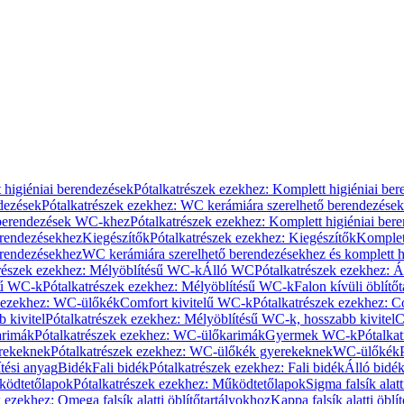
 higiéniai berendezések
Pótalkatrészek ezekhez: Komplett higiéniai be
dezések
Pótalkatrészek ezekhez: WC kerámiára szerelhető berendezések
 berendezések WC-khez
Pótalkatrészek ezekhez: Komplett higiéniai be
erendezésekhez
Kiegészítők
Pótalkatrészek ezekhez: Kiegészítők
Komplet
erendezésekhez
WC kerámiára szerelhető berendezésekhez és komplett h
részek ezekhez: Mélyöblítésű WC-k
Álló WC
Pótalkatrészek ezekhez: 
sű WC-k
Pótalkatrészek ezekhez: Mélyöblítésű WC-k
Falon kívüli öblítő
k ezekhez: WC-ülőkék
Comfort kivitelű WC-k
Pótalkatrészek ezekhez: C
 kivitel
Pótalkatrészek ezekhez: Mélyöblítésű WC-k, hosszabb kivitel
C
rimák
Pótalkatrészek ezekhez: WC-ülőkarimák
Gyermek WC-k
Pótalka
rekeknek
Pótalkatrészek ezekhez: WC-ülőkék gyerekeknek
WC-ülőkék
tési anyag
Bidék
Fali bidék
Pótalkatrészek ezekhez: Fali bidék
Álló bidé
ödtetőlapok
Pótalkatrészek ezekhez: Működtetőlapok
Sigma falsík alatt
 ezekhez: Omega falsík alatti öblítőtartályokhoz
Kappa falsík alatti öblí