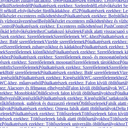
olyókészlet zuhanytálcákhoz, d90
Pótalkatrészek ezekhez: Lefolyókész
nélkül
Szelepfedél
Pótalkatrészek ezekhez: Szelepfedél
Lefolyókészlet Se
él nélkül
Lefolyókészlet fürdőkádakhoz, d52
Pótalkatrészek ezekhez: L
tőkészlet excenteres működtetéshez
Pótalkatrészek ezekhez: Beépítőké
és vízhozzávezetéssel
Beépítőkészlet excenteres működtetéshez és vízh
Control
Pótalkatrészek ezekhez: Excenteres működtetéssel PushControl
őkád lefolyókészleteihez
Csatlakozó készletek
Falsík alatti visszacsapó 
részek ezekhez: Szerelőelemek
Szerelőelemek WC-khez
Pótalkatrészek 
khez: Bidé szerelőelemek
Vizelde szerelőelemek
Pótalkatrészek ezekhez:
vel
Szerelőelemek zuhanyzókhoz és kádakhoz
Pótalkatrészek ezekhez:
mek
Szerelőelemek kiöntőkhöz
Pótalkatrészek ezekhez: Szerelőelemek k
pekhez
Pótalkatrészek ezekhez: Szerelőelemek mosó- és mosogatógépek
részek ezekhez: Szerelőelemek mosogató
Szerelőelemek tárolókhoz
Póta
ombifix
Szerelőelemek
Pótalkatrészek ezekhez: Szerelőelemek
Szerelőe
mek
Bidé szerelőelemek
Pótalkatrészek ezekhez: Bidé szerelőelemek
Vize
iegészítők
Pótalkatrészek ezekhez: Kiegészítők
WC-szerelőelemekhez
Z
ok WC-khez, műanyagból
Pótalkatrészek ezekhez: Falon kívüli öblítőta
hez: Alacsony és félmagas elhelyezésű
Falon kívüli öblítőtartályok WC-
ezekhez: Monoblokk
Öblítőcsövek falon kívüli öblítőtartályokhoz
Pótalka
lhelyezésű
Kiegészítők
Pótalkatrészek ezekhez: Kiegészítők
Csatlakozók
zűkítőidomok, gallérok és duzzasztó elemek
Öblítőszelepek
Falsík alatti
rtályok
Pótalkatrészek ezekhez: Omega falsík alatti öblítőtartályok
Delta f
zelepek
Pótalkatrészek ezekhez: Töltőszelepek
Töltőszelepek falon kívüli
trészek ezekhez: Töltőszelepek falsík alatti öblítőtartályokhoz
Töltőszel
z
Pótalkatrészek ezekhez: Töltőszelepek univerzális öblítőtartályokhoz
T