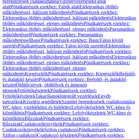
berendezések csatlakoztatása
Vizeldevezérlések
Falsík
alatt
Pótalkatrészek ezekhez: Falsík alatt
Elektronikus öblítés
működtetéssel, hálózati működtetés
Pótalkatrészek ezekhez:
Elektronikus öblítés működtetéssel, hálózati működtetés
Elektronikus
öblítés működtetéssel, elemes működtetés
Pótalkatrészek ezekhez:
Elektronikus öblítés működtetéssel, elemes működtetés
Pneumatikus
működtetéssel
Pótalkatrészek ezekhez: Pneumatikus
működtetéssel
Basic
Pótalkatrészek ezekhez: Basic
Falon kívüli
szerelés
Pótalkatrészek ezekhez: Falon kívüli szerelés
Elektronikus
öblítés működtetéssel, hálózati működtetés
Pótalkatrészek ezekhez:
Elektronikus öblítés működtetéssel, hálózati működtetés
Elektronikus
öblítés működtetéssel, elemes működtetés
Pótalkatrészek ezekhez:
Elektronikus öblítés működtetéssel, elemes
működtetés
Kiegészítők
Pótalkatrészek ezekhez: Kiegészítők
Beépítő-
és átalakító készlet
Pótalkatrészek ezekhez: Beépítő- és átalakító
készlet
Öblítőcsövek, öblítőívek és átmeneti
idomok
Felújítókészletek
Pótalkatrészek ezekhez:
Felújítókészletek
Takarólapok
Integrált vezérlések
Egyéb
tartozékok
Kezelési segédletek
Szaniter berendezések csatlakoztatása
WC-khez, vizeldékhez és bidékhez
Lefolyókészletek WC-khez és
kiöntőkhöz
Pótalkatrészek ezekhez: Lefolyókészletek WC-khez és
kiöntőkhöz
Bűzzárak
Pótalkatrészek ezekhez:
Bűzzárak
Csatlakozókönyökök
Pótalkatrészek ezekhez:
Csatlakozókönyökök
Szifon csatlakozó
Pótalkatrészek ezekhez:
Szifon csatlakozó
Csatlakozó készletek
Pótalkatrészek ezekhez: