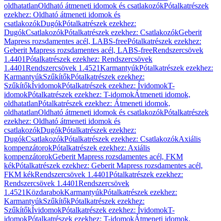
oldhatatlan
Oldható átmeneti idomok és csatlakozók
Pótalkatrészek
ezekhez: Oldható átmeneti idomok és
csatlakozók
Dugók
Pótalkatrészek ezekhez:
Dugók
Csatlakozók
Pótalkatrészek ezekhez: Csatlakozók
Geberit
Mapress rozsdamentes acél, LABS-free
Pótalkatrészek ezekhez:
Geberit Mapress rozsdamentes acél, LABS-free
Rendszercsövek
1.4401
Pótalkatrészek ezekhez: Rendszercsövek
1.4401
Rendszercsövek 1.4521
Karmantyúk
Pótalkatrészek ezekhez:
Karmantyúk
Szűkítők
Pótalkatrészek ezekhez:
Szűkítők
Ívidomok
Pótalkatrészek ezekhez: Ívidomok
T-
idomok
Pótalkatrészek ezekhez: T-idomok
Átmeneti idomok,
oldhatatlan
Pótalkatrészek ezekhez: Átmeneti idomok,
oldhatatlan
Oldható átmeneti idomok és csatlakozók
Pótalkatrészek
ezekhez: Oldható átmeneti idomok és
csatlakozók
Dugók
Pótalkatrészek ezekhez:
Dugók
Csatlakozók
Pótalkatrészek ezekhez: Csatlakozók
Axiális
kompenzátorok
Pótalkatrészek ezekhez: Axiális
kompenzátorok
Geberit Mapress rozsdamentes acél, FKM
kék
Pótalkatrészek ezekhez: Geberit Mapress rozsdamentes acél,
FKM kék
Rendszercsövek 1.4401
Pótalkatrészek ezekhez:
Rendszercsövek 1.4401
Rendszercsövek
1.4521
Közdarabok
Karmantyúk
Pótalkatrészek ezekhez:
Karmantyúk
Szűkítők
Pótalkatrészek ezekhez:
Szűkítők
Ívidomok
Pótalkatrészek ezekhez: Ívidomok
T-
idomok
Pótalkatrészek ezekhez: T-idomok
Átmeneti idomok,