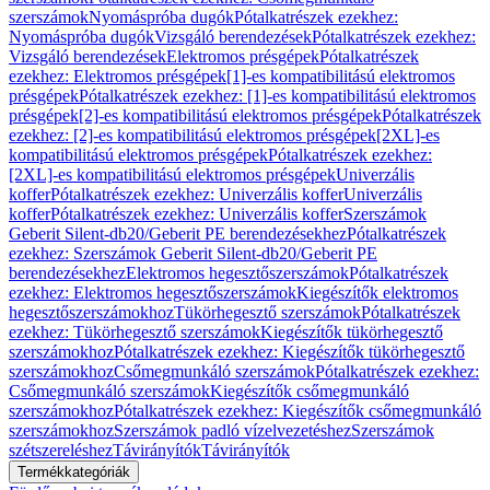
szerszámok
Nyomáspróba dugók
Pótalkatrészek ezekhez:
Nyomáspróba dugók
Vizsgáló berendezések
Pótalkatrészek ezekhez:
Vizsgáló berendezések
Elektromos présgépek
Pótalkatrészek
ezekhez: Elektromos présgépek
[1]-es kompatibilitású elektromos
présgépek
Pótalkatrészek ezekhez: [1]-es kompatibilitású elektromos
présgépek
[2]-es kompatibilitású elektromos présgépek
Pótalkatrészek
ezekhez: [2]-es kompatibilitású elektromos présgépek
[2XL]-es
kompatibilitású elektromos présgépek
Pótalkatrészek ezekhez:
[2XL]-es kompatibilitású elektromos présgépek
Univerzális
koffer
Pótalkatrészek ezekhez: Univerzális koffer
Univerzális
koffer
Pótalkatrészek ezekhez: Univerzális koffer
Szerszámok
Geberit Silent-db20/Geberit PE berendezésekhez
Pótalkatrészek
ezekhez: Szerszámok Geberit Silent-db20/Geberit PE
berendezésekhez
Elektromos hegesztőszerszámok
Pótalkatrészek
ezekhez: Elektromos hegesztőszerszámok
Kiegészítők elektromos
hegesztőszerszámokhoz
Tükörhegesztő szerszámok
Pótalkatrészek
ezekhez: Tükörhegesztő szerszámok
Kiegészítők tükörhegesztő
szerszámokhoz
Pótalkatrészek ezekhez: Kiegészítők tükörhegesztő
szerszámokhoz
Csőmegmunkáló szerszámok
Pótalkatrészek ezekhez:
Csőmegmunkáló szerszámok
Kiegészítők csőmegmunkáló
szerszámokhoz
Pótalkatrészek ezekhez: Kiegészítők csőmegmunkáló
szerszámokhoz
Szerszámok padló vízelvezetéshez
Szerszámok
szétszereléshez
Távirányítók
Távirányítók
Termékkategóriák