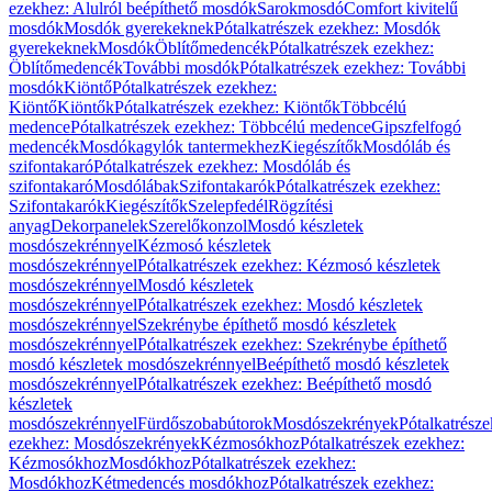
ezekhez: Alulról beépíthető mosdók
Sarokmosdó
Comfort kivitelű
mosdók
Mosdók gyerekeknek
Pótalkatrészek ezekhez: Mosdók
gyerekeknek
Mosdók
Öblítőmedencék
Pótalkatrészek ezekhez:
Öblítőmedencék
További mosdók
Pótalkatrészek ezekhez: További
mosdók
Kiöntő
Pótalkatrészek ezekhez:
Kiöntő
Kiöntők
Pótalkatrészek ezekhez: Kiöntők
Többcélú
medence
Pótalkatrészek ezekhez: Többcélú medence
Gipszfelfogó
medencék
Mosdókagylók tantermekhez
Kiegészítők
Mosdóláb és
szifontakaró
Pótalkatrészek ezekhez: Mosdóláb és
szifontakaró
Mosdólábak
Szifontakarók
Pótalkatrészek ezekhez:
Szifontakarók
Kiegészítők
Szelepfedél
Rögzítési
anyag
Dekorpanelek
Szerelőkonzol
Mosdó készletek
mosdószekrénnyel
Kézmosó készletek
mosdószekrénnyel
Pótalkatrészek ezekhez: Kézmosó készletek
mosdószekrénnyel
Mosdó készletek
mosdószekrénnyel
Pótalkatrészek ezekhez: Mosdó készletek
mosdószekrénnyel
Szekrénybe építhető mosdó készletek
mosdószekrénnyel
Pótalkatrészek ezekhez: Szekrénybe építhető
mosdó készletek mosdószekrénnyel
Beépíthető mosdó készletek
mosdószekrénnyel
Pótalkatrészek ezekhez: Beépíthető mosdó
készletek
mosdószekrénnyel
Fürdőszobabútorok
Mosdószekrények
Pótalkatrésze
ezekhez: Mosdószekrények
Kézmosókhoz
Pótalkatrészek ezekhez:
Kézmosókhoz
Mosdókhoz
Pótalkatrészek ezekhez:
Mosdókhoz
Kétmedencés mosdókhoz
Pótalkatrészek ezekhez: