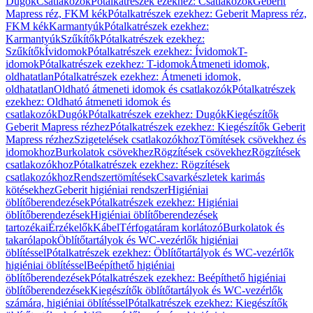
Dugók
Csatlakozók
Pótalkatrészek ezekhez: Csatlakozók
Geberit
Mapress réz, FKM kék
Pótalkatrészek ezekhez: Geberit Mapress réz,
FKM kék
Karmantyúk
Pótalkatrészek ezekhez:
Karmantyúk
Szűkítők
Pótalkatrészek ezekhez:
Szűkítők
Ívidomok
Pótalkatrészek ezekhez: Ívidomok
T-
idomok
Pótalkatrészek ezekhez: T-idomok
Átmeneti idomok,
oldhatatlan
Pótalkatrészek ezekhez: Átmeneti idomok,
oldhatatlan
Oldható átmeneti idomok és csatlakozók
Pótalkatrészek
ezekhez: Oldható átmeneti idomok és
csatlakozók
Dugók
Pótalkatrészek ezekhez: Dugók
Kiegészítők
Geberit Mapress rézhez
Pótalkatrészek ezekhez: Kiegészítők Geberit
Mapress rézhez
Szigetelések csatlakozókhoz
Tömítések csövekhez és
idomokhoz
Burkolatok csövekhez
Rögzítések csövekhez
Rögzítések
csatlakozókhoz
Pótalkatrészek ezekhez: Rögzítések
csatlakozókhoz
Rendszertömítések
Csavarkészletek karimás
kötésekhez
Geberit higiéniai rendszer
Higiéniai
öblítőberendezések
Pótalkatrészek ezekhez: Higiéniai
öblítőberendezések
Higiéniai öblítőberendezések
tartozékai
Érzékelők
Kábel
Térfogatáram korlátozó
Burkolatok és
takarólapok
Öblítőtartályok és WC-vezérlők higiéniai
öblítéssel
Pótalkatrészek ezekhez: Öblítőtartályok és WC-vezérlők
higiéniai öblítéssel
Beépíthető higiéniai
öblítőberendezések
Pótalkatrészek ezekhez: Beépíthető higiéniai
öblítőberendezések
Kiegészítők öblítőtartályok és WC-vezérlők
számára, higiéniai öblítéssel
Pótalkatrészek ezekhez: Kiegészítők