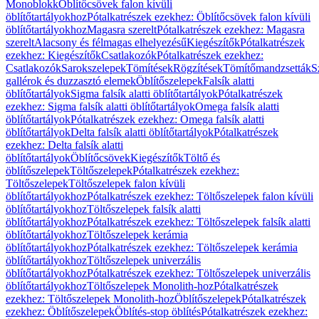
Monoblokk
Öblítőcsövek falon kívüli
öblítőtartályokhoz
Pótalkatrészek ezekhez: Öblítőcsövek falon kívüli
öblítőtartályokhoz
Magasra szerelt
Pótalkatrészek ezekhez: Magasra
szerelt
Alacsony és félmagas elhelyezésű
Kiegészítők
Pótalkatrészek
ezekhez: Kiegészítők
Csatlakozók
Pótalkatrészek ezekhez:
Csatlakozók
Sarokszelepek
Tömítések
Rögzítések
Tömítőmandzsetták
S
gallérok és duzzasztó elemek
Öblítőszelepek
Falsík alatti
öblítőtartályok
Sigma falsík alatti öblítőtartályok
Pótalkatrészek
ezekhez: Sigma falsík alatti öblítőtartályok
Omega falsík alatti
öblítőtartályok
Pótalkatrészek ezekhez: Omega falsík alatti
öblítőtartályok
Delta falsík alatti öblítőtartályok
Pótalkatrészek
ezekhez: Delta falsík alatti
öblítőtartályok
Öblítőcsövek
Kiegészítők
Töltő és
öblítőszelepek
Töltőszelepek
Pótalkatrészek ezekhez:
Töltőszelepek
Töltőszelepek falon kívüli
öblítőtartályokhoz
Pótalkatrészek ezekhez: Töltőszelepek falon kívüli
öblítőtartályokhoz
Töltőszelepek falsík alatti
öblítőtartályokhoz
Pótalkatrészek ezekhez: Töltőszelepek falsík alatti
öblítőtartályokhoz
Töltőszelepek kerámia
öblítőtartályokhoz
Pótalkatrészek ezekhez: Töltőszelepek kerámia
öblítőtartályokhoz
Töltőszelepek univerzális
öblítőtartályokhoz
Pótalkatrészek ezekhez: Töltőszelepek univerzális
öblítőtartályokhoz
Töltőszelepek Monolith-hoz
Pótalkatrészek
ezekhez: Töltőszelepek Monolith-hoz
Öblítőszelepek
Pótalkatrészek
ezekhez: Öblítőszelepek
Öblítés-stop öblítés
Pótalkatrészek ezekhez: