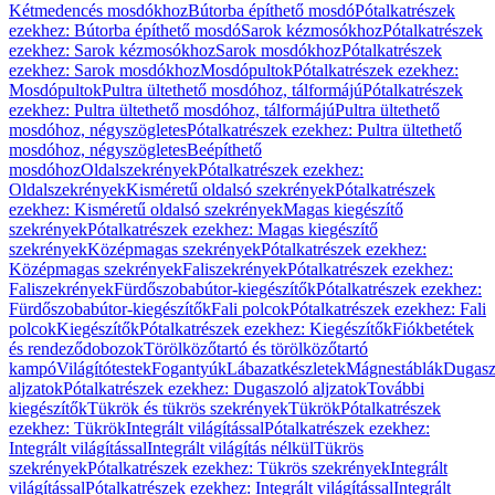
Kétmedencés mosdókhoz
Bútorba építhető mosdó
Pótalkatrészek
ezekhez: Bútorba építhető mosdó
Sarok kézmosókhoz
Pótalkatrészek
ezekhez: Sarok kézmosókhoz
Sarok mosdókhoz
Pótalkatrészek
ezekhez: Sarok mosdókhoz
Mosdópultok
Pótalkatrészek ezekhez:
Mosdópultok
Pultra ültethető mosdóhoz, tálformájú
Pótalkatrészek
ezekhez: Pultra ültethető mosdóhoz, tálformájú
Pultra ültethető
mosdóhoz, négyszögletes
Pótalkatrészek ezekhez: Pultra ültethető
mosdóhoz, négyszögletes
Beépíthető
mosdóhoz
Oldalszekrények
Pótalkatrészek ezekhez:
Oldalszekrények
Kisméretű oldalsó szekrények
Pótalkatrészek
ezekhez: Kisméretű oldalsó szekrények
Magas kiegészítő
szekrények
Pótalkatrészek ezekhez: Magas kiegészítő
szekrények
Középmagas szekrények
Pótalkatrészek ezekhez:
Középmagas szekrények
Faliszekrények
Pótalkatrészek ezekhez:
Faliszekrények
Fürdőszobabútor-kiegészítők
Pótalkatrészek ezekhez:
Fürdőszobabútor-kiegészítők
Fali polcok
Pótalkatrészek ezekhez: Fali
polcok
Kiegészítők
Pótalkatrészek ezekhez: Kiegészítők
Fiókbetétek
és rendeződobozok
Törölközőtartó és törölközőtartó
kampó
Világítótestek
Fogantyúk
Lábazatkészletek
Mágnestáblák
Dugasz
aljzatok
Pótalkatrészek ezekhez: Dugaszoló aljzatok
További
kiegészítők
Tükrök és tükrös szekrények
Tükrök
Pótalkatrészek
ezekhez: Tükrök
Integrált világítással
Pótalkatrészek ezekhez:
Integrált világítással
Integrált világítás nélkül
Tükrös
szekrények
Pótalkatrészek ezekhez: Tükrös szekrények
Integrált
világítással
Pótalkatrészek ezekhez: Integrált világítással
Integrált