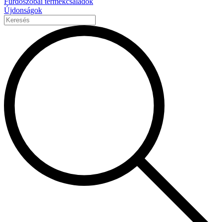
Fürdőszobai termékcsaládok
Újdonságok