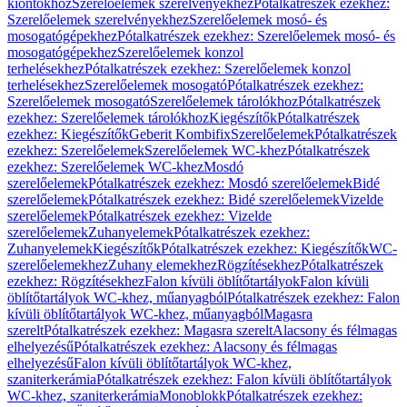
kiöntőkhöz
Szerelőelemek szerelvényekhez
Pótalkatrészek ezekhez:
Szerelőelemek szerelvényekhez
Szerelőelemek mosó- és
mosogatógépekhez
Pótalkatrészek ezekhez: Szerelőelemek mosó- és
mosogatógépekhez
Szerelőelemek konzol
terhelésekhez
Pótalkatrészek ezekhez: Szerelőelemek konzol
terhelésekhez
Szerelőelemek mosogató
Pótalkatrészek ezekhez:
Szerelőelemek mosogató
Szerelőelemek tárolókhoz
Pótalkatrészek
ezekhez: Szerelőelemek tárolókhoz
Kiegészítők
Pótalkatrészek
ezekhez: Kiegészítők
Geberit Kombifix
Szerelőelemek
Pótalkatrészek
ezekhez: Szerelőelemek
Szerelőelemek WC-khez
Pótalkatrészek
ezekhez: Szerelőelemek WC-khez
Mosdó
szerelőelemek
Pótalkatrészek ezekhez: Mosdó szerelőelemek
Bidé
szerelőelemek
Pótalkatrészek ezekhez: Bidé szerelőelemek
Vizelde
szerelőelemek
Pótalkatrészek ezekhez: Vizelde
szerelőelemek
Zuhanyelemek
Pótalkatrészek ezekhez:
Zuhanyelemek
Kiegészítők
Pótalkatrészek ezekhez: Kiegészítők
WC-
szerelőelemekhez
Zuhany elemekhez
Rögzítésekhez
Pótalkatrészek
ezekhez: Rögzítésekhez
Falon kívüli öblítőtartályok
Falon kívüli
öblítőtartályok WC-khez, műanyagból
Pótalkatrészek ezekhez: Falon
kívüli öblítőtartályok WC-khez, műanyagból
Magasra
szerelt
Pótalkatrészek ezekhez: Magasra szerelt
Alacsony és félmagas
elhelyezésű
Pótalkatrészek ezekhez: Alacsony és félmagas
elhelyezésű
Falon kívüli öblítőtartályok WC-khez,
szaniterkerámia
Pótalkatrészek ezekhez: Falon kívüli öblítőtartályok
WC-khez, szaniterkerámia
Monoblokk
Pótalkatrészek ezekhez: