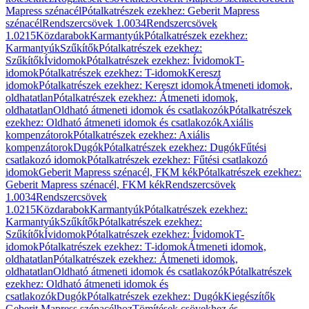
Mapress szénacél
Pótalkatrészek ezekhez: Geberit Mapress
szénacél
Rendszercsövek 1.0034
Rendszercsövek
1.0215
Közdarabok
Karmantyúk
Pótalkatrészek ezekhez:
Karmantyúk
Szűkítők
Pótalkatrészek ezekhez:
Szűkítők
Ívidomok
Pótalkatrészek ezekhez: Ívidomok
T-
idomok
Pótalkatrészek ezekhez: T-idomok
Kereszt
idomok
Pótalkatrészek ezekhez: Kereszt idomok
Átmeneti idomok,
oldhatatlan
Pótalkatrészek ezekhez: Átmeneti idomok,
oldhatatlan
Oldható átmeneti idomok és csatlakozók
Pótalkatrészek
ezekhez: Oldható átmeneti idomok és csatlakozók
Axiális
kompenzátorok
Pótalkatrészek ezekhez: Axiális
kompenzátorok
Dugók
Pótalkatrészek ezekhez: Dugók
Fűtési
csatlakozó idomok
Pótalkatrészek ezekhez: Fűtési csatlakozó
idomok
Geberit Mapress szénacél, FKM kék
Pótalkatrészek ezekhez:
Geberit Mapress szénacél, FKM kék
Rendszercsövek
1.0034
Rendszercsövek
1.0215
Közdarabok
Karmantyúk
Pótalkatrészek ezekhez:
Karmantyúk
Szűkítők
Pótalkatrészek ezekhez:
Szűkítők
Ívidomok
Pótalkatrészek ezekhez: Ívidomok
T-
idomok
Pótalkatrészek ezekhez: T-idomok
Átmeneti idomok,
oldhatatlan
Pótalkatrészek ezekhez: Átmeneti idomok,
oldhatatlan
Oldható átmeneti idomok és csatlakozók
Pótalkatrészek
ezekhez: Oldható átmeneti idomok és
csatlakozók
Dugók
Pótalkatrészek ezekhez: Dugók
Kiegészítők
Geberit Mapress szénacélhoz
Tömítések csövekhez és