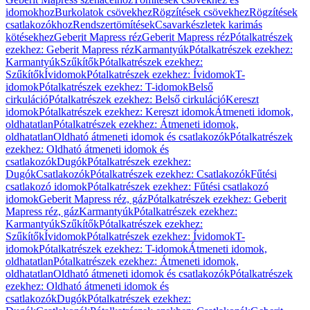
idomokhoz
Burkolatok csövekhez
Rögzítések csövekhez
Rögzítések
csatlakozókhoz
Rendszertömítések
Csavarkészletek karimás
kötésekhez
Geberit Mapress réz
Geberit Mapress réz
Pótalkatrészek
ezekhez: Geberit Mapress réz
Karmantyúk
Pótalkatrészek ezekhez:
Karmantyúk
Szűkítők
Pótalkatrészek ezekhez:
Szűkítők
Ívidomok
Pótalkatrészek ezekhez: Ívidomok
T-
idomok
Pótalkatrészek ezekhez: T-idomok
Belső
cirkuláció
Pótalkatrészek ezekhez: Belső cirkuláció
Kereszt
idomok
Pótalkatrészek ezekhez: Kereszt idomok
Átmeneti idomok,
oldhatatlan
Pótalkatrészek ezekhez: Átmeneti idomok,
oldhatatlan
Oldható átmeneti idomok és csatlakozók
Pótalkatrészek
ezekhez: Oldható átmeneti idomok és
csatlakozók
Dugók
Pótalkatrészek ezekhez:
Dugók
Csatlakozók
Pótalkatrészek ezekhez: Csatlakozók
Fűtési
csatlakozó idomok
Pótalkatrészek ezekhez: Fűtési csatlakozó
idomok
Geberit Mapress réz, gáz
Pótalkatrészek ezekhez: Geberit
Mapress réz, gáz
Karmantyúk
Pótalkatrészek ezekhez:
Karmantyúk
Szűkítők
Pótalkatrészek ezekhez:
Szűkítők
Ívidomok
Pótalkatrészek ezekhez: Ívidomok
T-
idomok
Pótalkatrészek ezekhez: T-idomok
Átmeneti idomok,
oldhatatlan
Pótalkatrészek ezekhez: Átmeneti idomok,
oldhatatlan
Oldható átmeneti idomok és csatlakozók
Pótalkatrészek
ezekhez: Oldható átmeneti idomok és
csatlakozók
Dugók
Pótalkatrészek ezekhez: