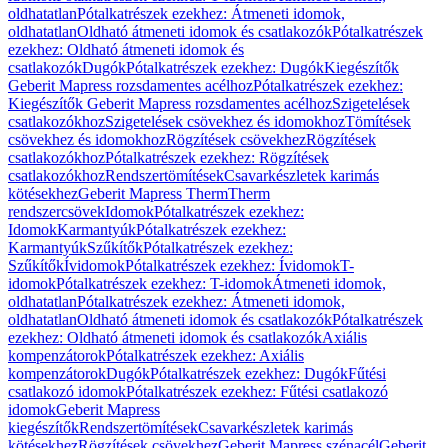
oldhatatlan
Pótalkatrészek ezekhez: Átmeneti idomok,
oldhatatlan
Oldható átmeneti idomok és csatlakozók
Pótalkatrészek
ezekhez: Oldható átmeneti idomok és
csatlakozók
Dugók
Pótalkatrészek ezekhez: Dugók
Kiegészítők
Geberit Mapress rozsdamentes acélhoz
Pótalkatrészek ezekhez:
Kiegészítők Geberit Mapress rozsdamentes acélhoz
Szigetelések
csatlakozókhoz
Szigetelések csövekhez és idomokhoz
Tömítések
csövekhez és idomokhoz
Rögzítések csövekhez
Rögzítések
csatlakozókhoz
Pótalkatrészek ezekhez: Rögzítések
csatlakozókhoz
Rendszertömítések
Csavarkészletek karimás
kötésekhez
Geberit Mapress Therm
Therm
rendszercsövek
Idomok
Pótalkatrészek ezekhez:
Idomok
Karmantyúk
Pótalkatrészek ezekhez:
Karmantyúk
Szűkítők
Pótalkatrészek ezekhez:
Szűkítők
Ívidomok
Pótalkatrészek ezekhez: Ívidomok
T-
idomok
Pótalkatrészek ezekhez: T-idomok
Átmeneti idomok,
oldhatatlan
Pótalkatrészek ezekhez: Átmeneti idomok,
oldhatatlan
Oldható átmeneti idomok és csatlakozók
Pótalkatrészek
ezekhez: Oldható átmeneti idomok és csatlakozók
Axiális
kompenzátorok
Pótalkatrészek ezekhez: Axiális
kompenzátorok
Dugók
Pótalkatrészek ezekhez: Dugók
Fűtési
csatlakozó idomok
Pótalkatrészek ezekhez: Fűtési csatlakozó
idomok
Geberit Mapress
kiegészítők
Rendszertömítések
Csavarkészletek karimás
kötésekhez
Rögzítések csövekhez
Geberit Mapress szénacél
Geberit