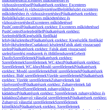
működtetéshez
Excenteres működtetéssel és
vízhozzávezetéssel
Pótalkatrészek ezekhez: Excenteres
működtetéssel és vízhozzávezetéssel
Beépítőkészlet excenteres
működtetéshez és vízhozzávezetéshez
Pótalkatrészek ezekhez:
Beépítőkészlet excenteres működtetéshez és
vízhozzávezetéshez
Excenteres működtetéssel
PushControl
Pótalkatrészek ezekhez: Excenteres működtetéssel
PushControl
Szelepfedéllel
Pótalkatrészek ezekhez:
Szelepfedéllel
Kiegészítők fürdőkád
lefolyókészleteihez
Pótalkatrészek ezekhez: Kiegészítők fürdőkád
lefolyókészleteihez
Csatlakozó készletek
Falsík alatti visszacsapó
szelep
Pótalkatrészek ezekhez: Falsík alatti visszacsapó
szelep
Szerelési rendszerek és öblítőrendszerek
Geberit
Duofix
Szerelőelemek
Pótalkatrészek ezekhez:
Szerelőelemek
Szerelőelemek WC-khez
Pótalkatrészek ezekhez:
Szerelőelemek WC-khez
Mosdó szerelőelemek
Pótalkatrészek
ezekhez: Mosdó szerelőelemek
Bidé szerelőelemek
Pótalkatrészek
ezekhez: Bidé szerelőelemek
Vizelde szerelőelemek
Pótalkatrészek
ezekhez: Vizelde szerelőelemek
Zuhanyelemek fali
vízelvezetővel
Pótalkatrészek ezekhez: Zuhanyelemek fali
vízelvezetővel
Szerelőelemek zuhanyzókhoz és
kádakhoz
Pótalkatrészek ezekhez: Szerelőelemek zuhanyzókhoz és
kádakhoz
Zuhanyzó válaszfal szerelőelemek
Pótalkatrészek ezekhez:
Zuhanyzó válaszfal szerelőelemek
Szerelőelemek
kiöntőkhöz
Pótalkatrészek ezekhez: Szerelőelemek