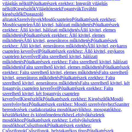
világítás nélkül
Pótalkatrészek ezekhez: Integrált világítás
nélkül
Kiegészítők
Világítótestek
Fogantyúk
További
kiegészítők
Dugaszoló
aljzatok
Szerelvények
Mosdócsaptelep
Pótalkatrészek ezekhez:
Mosdócsaptelep
Álló kivitel, hálózati működtetés
Pótalkatrészek
ezekhez: Álló kivitel, hálózati működtetés
Álló kivitel, elemes
működtetés
Pótalkatrészek ezekhez: Álló kivitel, elemes
működtetés
Álló kivitel, generátoros működtetés
Pótalkatrészek
ezekhez: Álló kivitel, generátoros működtetés
Álló kivitel, egykaros
csaptelep keverővel
Pótalkatrészek ezekhez: Álló kivitel, egykaros
csaptelep keverővel
Falra szerelhető kivitel, hálózati
működtetés
Pótalkatrészek ezekhez: Falra szerelhető kivitel, hálózati
működtetés
Falra szerelhető kivitel, elemes működtetés
Pótalkatrészek
ezekhez: Falra szerelhető kivitel, elemes működtetés
Falra szerelhető
kivitel, generátoros működtetés
Pótalkatrészek ezekhez: Falra
szerelhető kivitel, generátoros működtetés
Falra szerelhető kivitel, két
fogantyús csaptelep keverővel
Pótalkatrészek ezekhez: Falra
szerelhető kivitel, két fogantyús csaptelep
keverővel
Kiegészítők
Pótalkatrészek ezekhez: Kiegészítők
Mosdó
szerelvényhez
Pótalkatrészek ezekhez: Mosdó szerelvényhez
Szaniter
berendezések csatlakoztatása mosdókagylókhoz, mosogatókhoz,
készülékekhez és kiöntőmedencékhez
Lefolyókészletek
mosdókhoz
Pótalkatrészek ezekhez: Lefolyókészletek
mosdókhoz
Csőszifonok
Pótalkatrészek ezekhez:
Csőszifonok
Csőszifonok, helytakarékos típus
Pótalkatrészek