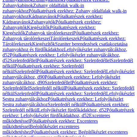
Zuhanykabinok
Zuhany oldalfalak walk-in
zuhanyokhoz
Pótalkatrészek ezekhez: Zuhany oldalfalak walk-in
zuhanyokhoz
Kádparavánok
Pótalkatrészek ezekhez:
Kádparavánok
Zuhanyajtók
Pótalkatrészek ezekhez:
Zuhanyajtók
Kiegészítők
Pótalkatrészek ezekhez:
Kiegészítők
Zuhanyok tárolórekeszei
Pótalkatrészek ezekhez:
Zuhanyok tárolórekeszei
Tárolórekeszek
Pótalkatrészek ezekhez:
Tárolórekeszek
Kiegészítők
Szaniter berendezések csatlakoztatása
zuhanyokhoz és fürdőkádakhoz
Lefolyókészlet zuhanytálcákhoz,
d52
Pótalkatrészek ezekhez: Lefolyókészlet zuhanytálcákhoz,
d52
Szelepfedéllel
Pótalkatrészek ezekhez: Szelepfedéllel
Szelepfedél
nélkül
Pótalkatrészek ezekhez: Szelepfedél
nélkül
Szelepfedél
Pótalkatrészek ezekhez: Szelepfedél
Lefolyókészlet
zuhanytálcákhoz, d90
Pótalkatrészek ezekhez: Lefolyókészlet
zuhanytálcákhoz, d90
Szelepfedéllel
Pótalkatrészek ezekhez:
Szelepfedéllel
Szelepfedél nélkül
Pótalkatrészek ezekhez: Szelepfedél
nélkül
Szelepfedél
Pótalkatrészek ezekhez: Szelepfedél
Lefolyókészlet
Sestra zuhanytálcákhoz
Pótalkatrészek ezekhez: Lefolyókészlet
Sestra zuhanytálcákhoz
Szelepfedél nélkül
Pótalkatrészek ezekhez:
Szelepfedél nélkül
Lefolyókészlet fürdőkádakhoz, d52
Pótalkatrészek
ezekhez: Lefolyókészlet fürdőkádakhoz, d52
Excenteres
működtetéssel
Pótalkatrészek ezekhez: Excenteres
működtetéssel
Beépítőkészlet excenteres
működtetéshez
Pótalkatrészek ezekhez: Beépítőkészlet excenteres