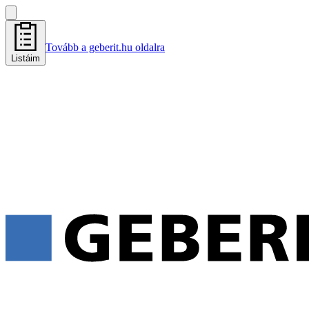
Tovább a geberit.hu oldalra
Listáim