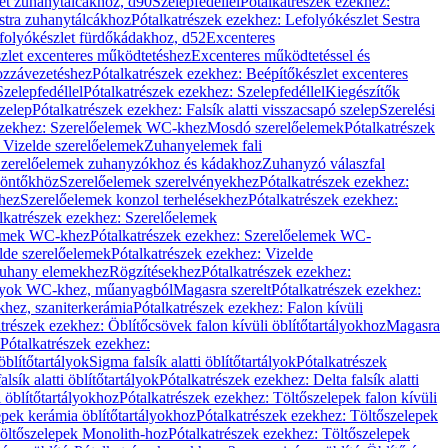
let zuhanytálcákhoz, d90
Szelepfedéllel
Pótalkatrészek ezekhez:
stra zuhanytálcákhoz
Pótalkatrészek ezekhez: Lefolyókészlet Sestra
efolyókészlet fürdőkádakhoz, d52
Excenteres
szlet excenteres működtetéshez
Excenteres működtetéssel és
ozzávezetéshez
Pótalkatrészek ezekhez: Beépítőkészlet excenteres
Szelepfedéllel
Pótalkatrészek ezekhez: Szelepfedéllel
Kiegészítők
szelep
Pótalkatrészek ezekhez: Falsík alatti visszacsapó szelep
Szerelési
ezekhez: Szerelőelemek WC-khez
Mosdó szerelőelemek
Pótalkatrészek
 Vizelde szerelőelemek
Zuhanyelemek fali
 Szerelőelemek zuhanyzókhoz és kádakhoz
Zuhanyzó válaszfal
iöntőkhöz
Szerelőelemek szerelvényekhez
Pótalkatrészek ezekhez:
hez
Szerelőelemek konzol terhelésekhez
Pótalkatrészek ezekhez:
lkatrészek ezekhez: Szerelőelemek
lemek WC-khez
Pótalkatrészek ezekhez: Szerelőelemek WC-
lde szerelőelemek
Pótalkatrészek ezekhez: Vizelde
uhany elemekhez
Rögzítésekhez
Pótalkatrészek ezekhez:
rtályok WC-khez, műanyagból
Magasra szerelt
Pótalkatrészek ezekhez:
khez, szaniterkerámia
Pótalkatrészek ezekhez: Falon kívüli
trészek ezekhez: Öblítőcsövek falon kívüli öblítőtartályokhoz
Magasra
Pótalkatrészek ezekhez:
 öblítőtartályok
Sigma falsík alatti öblítőtartályok
Pótalkatrészek
alsík alatti öblítőtartályok
Pótalkatrészek ezekhez: Delta falsík alatti
 öblítőtartályokhoz
Pótalkatrészek ezekhez: Töltőszelepek falon kívüli
epek kerámia öblítőtartályokhoz
Pótalkatrészek ezekhez: Töltőszelepek
öltőszelepek Monolith-hoz
Pótalkatrészek ezekhez: Töltőszelepek