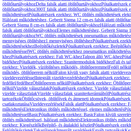
öblítőtartályokhoz
Delta falsík alatti öblítőtartályokhoz
Pótalkatrészek e
öblítőtartályokhoz
300T falsík alatti öblítőtartályokhoz
Pótalkatrészek e
működtetéssel
Pótalkatrészek ezekhez: WC öblítés működtetések elekt
Hálózati működtetéshez, Geberit Sigma 12 cm-es falsík alatti öblítőta
Geberit Sigma 8 cm-es falsík alatti öblítőtartályokhoz
Hálózati működte
falsík alatti öblítőtartályokhoz
Elemes működtetéshez, Geberit Sigma 12 
öblítőtartályokhoz
WC öblítés működtetések pneumatikus működtetéss
mennyiséges öblítéshez
1 mennyiséges öblítéshez
Pótalkatrészek ezekh
működtetésekhez
Beépítőkészletek
Pótalkatrészek ezekhez: Beépítőkés
működtetéssel
WC öblítés működtetésekhez pneumatikus működtetéss
khez
Pótalkatrészek ezekhez: Fali WC-khez
Talpon álló WC-khez
Póta
bidékhez
Pótalkatrészek ezekhez: Szanitermodulok bidékhez
Fali és t
ezekhez: Vizeldék, vízöblítéses működés, öblítőperemmel
Fedél nélkü
működés, öblítőperem nélkül
Falon kívüli vagy falsík alatti vizeldevez
vizeldevezérléssel
Integrált vizeldevezérléshez
Pótalkatrészek ezekhez: 
fedéllel/fedélhez
Öblítőperem nélkül
Pótalkatrészek ezekhez: Öblítőpe
nélkül
Vizelde válaszfalak
Pótalkatrészek ezekhez: Vizelde válaszfalak
vizelde válaszfalak
Vizelde válaszfalak szaniterkerámiából
Pótalkatrés
tartozékok
Öblítőcsövek, öblítőívek és átmeneti idomok
Pótalkatrészek
csatlakoztatása
Vizeldevezérlések
Falsík alatt
Pótalkatrészek ezekhez: Fa
működtetés
Elektronikus öblítés működtetéssel, elemes működtetés
Pót
működtetéssel
Basic
Pótalkatrészek ezekhez: Basic
Falon kívüli szerelé
öblítés működtetéssel, hálózati működtetés
Elektronikus öblítés működ
ezekhez: Kiegészítők
Beépítő- és átalakító készlet
Pótalkatrészek ezekhe
Felújítókészletek
Takarólapok
Integrált vezérlések
Egyéb tartozékok
Kez