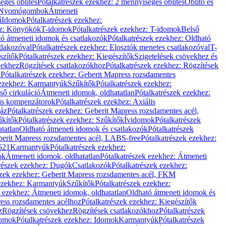
éges öblítés
Pótalkatrészek ezekhez: 2 mennyiséges öblítés
Öblítő és
Nyomógombok
Átmeneti
ű
Idomok
Pótalkatrészek ezekhez:
ez: Könyökök
T-idomok
Pótalkatrészek ezekhez: T-idomok
Belső
ó átmeneti idomok és csatlakozók
Pótalkatrészek ezekhez: Oldható
tlakozóval
Pótalkatrészek ezekhez: Elosztók menetes csatlakozóval
T-
szítők
Pótalkatrészek ezekhez: Kiegészítők
Szigetelések csövekhez és
vekhez
Rögzítések csatlakozókhoz
Pótalkatrészek ezekhez: Rögzítések
l
Pótalkatrészek ezekhez: Geberit Mapress rozsdamentes
 ezekhez: Karmantyúk
Szűkítők
Pótalkatrészek ezekhez:
ső cirkuláció
Átmeneti idomok, oldhatatlan
Pótalkatrészek ezekhez:
is kompenzátorok
Pótalkatrészek ezekhez: Axiális
gáz
Pótalkatrészek ezekhez: Geberit Mapress rozsdamentes acél,
űkítők
Pótalkatrészek ezekhez: Szűkítők
Ívidomok
Pótalkatrészek
tatlan
Oldható átmeneti idomok és csatlakozók
Pótalkatrészek
erit Mapress rozsdamentes acél, LABS-free
Pótalkatrészek ezekhez:
521
Karmantyúk
Pótalkatrészek ezekhez:
ok
Átmeneti idomok, oldhatatlan
Pótalkatrészek ezekhez: Átmeneti
részek ezekhez: Dugók
Csatlakozók
Pótalkatrészek ezekhez:
szek ezekhez: Geberit Mapress rozsdamentes acél, FKM
 ezekhez: Karmantyúk
Szűkítők
Pótalkatrészek ezekhez:
k ezekhez: Átmeneti idomok, oldhatatlan
Oldható átmeneti idomok és
ess rozsdamentes acélhoz
Pótalkatrészek ezekhez: Kiegészítők
z
Rögzítések csövekhez
Rögzítések csatlakozókhoz
Pótalkatrészek
omok
Pótalkatrészek ezekhez: Idomok
Karmantyúk
Pótalkatrészek