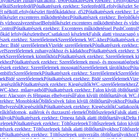
olyókészlet zuhanytálcákhoz, d90
Pótalkatrészek ezekhez: Lefolyókész
nélkül
Szelepfedél
Pótalkatrészek ezekhez: Szelepfedél
Lefolyókészlet Se
él nélkül
Lefolyókészlet fürdőkádakhoz, d52
Pótalkatrészek ezekhez: L
tőkészlet excenteres működtetéshez
Pótalkatrészek ezekhez: Beépítőké
és vízhozzávezetéssel
Beépítőkészlet excenteres működtetéshez és vízh
Control
Pótalkatrészek ezekhez: Excenteres működtetéssel PushControl
őkád lefolyókészleteihez
Csatlakozó készletek
Falsík alatti visszacsapó 
részek ezekhez: Szerelőelemek
Szerelőelemek WC-khez
Pótalkatrészek 
khez: Bidé szerelőelemek
Vizelde szerelőelemek
Pótalkatrészek ezekhez:
vel
Szerelőelemek zuhanyzókhoz és kádakhoz
Pótalkatrészek ezekhez:
mek
Szerelőelemek kiöntőkhöz
Pótalkatrészek ezekhez: Szerelőelemek k
pekhez
Pótalkatrészek ezekhez: Szerelőelemek mosó- és mosogatógépek
részek ezekhez: Szerelőelemek mosogató
Szerelőelemek tárolókhoz
Póta
ombifix
Szerelőelemek
Pótalkatrészek ezekhez: Szerelőelemek
Szerelőe
mek
Bidé szerelőelemek
Pótalkatrészek ezekhez: Bidé szerelőelemek
Vize
iegészítők
Pótalkatrészek ezekhez: Kiegészítők
WC-szerelőelemekhez
Z
ok WC-khez, műanyagból
Pótalkatrészek ezekhez: Falon kívüli öblítőta
hez: Alacsony és félmagas elhelyezésű
Falon kívüli öblítőtartályok WC-
ezekhez: Monoblokk
Öblítőcsövek falon kívüli öblítőtartályokhoz
Pótalka
lhelyezésű
Kiegészítők
Pótalkatrészek ezekhez: Kiegészítők
Csatlakozók
zűkítőidomok, gallérok és duzzasztó elemek
Öblítőszelepek
Falsík alatti
rtályok
Pótalkatrészek ezekhez: Omega falsík alatti öblítőtartályok
Delta f
zelepek
Pótalkatrészek ezekhez: Töltőszelepek
Töltőszelepek falon kívüli
trészek ezekhez: Töltőszelepek falsík alatti öblítőtartályokhoz
Töltőszel
z
Pótalkatrészek ezekhez: Töltőszelepek univerzális öblítőtartályokhoz
T