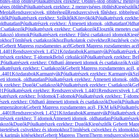
blítés-stop öblítés
Pótalkatrészek ezekhez: Öblítés-stop öblítés
2 mennyis
éges öblítés
Pótalkatrészek ezekhez: 2 mennyiséges öblítés
Kiegészítők
 Mepla
Rendszercsövek, többrétegű
Rendszercsövek fűtéshez, többréteg
kítők
Pótalkatrészek ezekhez: Szűkítők
Könyökök
Pótalkatrészek ezekh
ldhatatlan
Pótalkatrészek ezekhez: Átmeneti idomok, oldhatatlan
Oldhat
k
Csatlakozók
Pótalkatrészek ezekhez: Csatlakozók
Elosztók menetes csa
atlakozó idomok
Pótalkatrészek ezekhez: Fűtési csatlakozó idomok
Kiegé
mokhoz
Tömítések csatlakozókhoz
Burkolatok csövekhez
Rögzítések csö
z
Geberit Mapress rozsdamentes acél
Geberit Mapress rozsdamentes acé
 1.4401
Rendszercsövek 1.4521
Közdarabok
Karmantyúk
Pótalkatrészek
atrészek ezekhez: T-idomok
Belső cirkuláció
Pótalkatrészek ezekhez: Bel
k
Pótalkatrészek ezekhez: Oldható átmeneti idomok és csatlakozók
Axiál
alkatrészek ezekhez: Csatlakozók
Geberit Mapress rozsdamentes acél, 
1.4401
Közdarabok
Karmantyúk
Pótalkatrészek ezekhez: Karmantyúk
Sz
ti idomok, oldhatatlan
Pótalkatrészek ezekhez: Átmeneti idomok, oldha
ek ezekhez: Dugók
Csatlakozók
Pótalkatrészek ezekhez: Csatlakozók
Geb
01
Pótalkatrészek ezekhez: Rendszercsövek 1.4401
Rendszercsövek 1.4
katrészek ezekhez: Ívidomok
T-idomok
Pótalkatrészek ezekhez: T-idom
észek ezekhez: Oldható átmeneti idomok és csatlakozók
Dugók
Pótalkat
kompenzátorok
Geberit Mapress rozsdamentes acél, FKM kék
Pótalkatré
1.4401
Rendszercsövek 1.4521
Közdarabok
Karmantyúk
Pótalkatrészek
atrészek ezekhez: T-idomok
Átmeneti idomok, oldhatatlan
Pótalkatrésze
lakozók
Dugók
Pótalkatrészek ezekhez: Dugók
Kiegészítők Geberit Mapr
igetelések csövekhez és idomokhoz
Tömítések csövekhez és idomokho
ek karimás kötésekhez
Geberit Mapress Therm
Therm rendszercsövek
Id