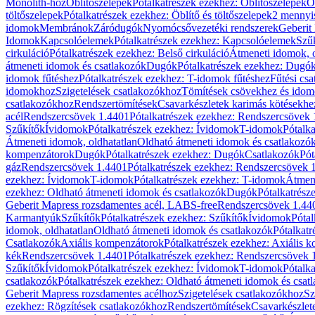
Monolith-hoz
Öblítőszelepek
Pótalkatrészek ezekhez: Öblítőszelepek
Ö
töltőszelepek
Pótalkatrészek ezekhez: Öblítő és töltőszelepek
2 mennyis
idomok
Membránok
Záródugók
Nyomócsővezetéki rendszerek
Geberit
Idomok
Kapcsolóelemek
Pótalkatrészek ezekhez: Kapcsolóelemek
Szű
cirkuláció
Pótalkatrészek ezekhez: Belső cirkuláció
Átmeneti idomok, o
átmeneti idomok és csatlakozók
Dugók
Pótalkatrészek ezekhez: Dugó
idomok fűtéshez
Pótalkatrészek ezekhez: T-idomok fűtéshez
Fűtési cs
idomokhoz
Szigetelések csatlakozókhoz
Tömítések csövekhez és ido
csatlakozókhoz
Rendszertömítések
Csavarkészletek karimás kötésekhe
acél
Rendszercsövek 1.4401
Pótalkatrészek ezekhez: Rendszercsövek
Szűkítők
Ívidomok
Pótalkatrészek ezekhez: Ívidomok
T-idomok
Pótalk
Átmeneti idomok, oldhatatlan
Oldható átmeneti idomok és csatlakozó
kompenzátorok
Dugók
Pótalkatrészek ezekhez: Dugók
Csatlakozók
Pót
gáz
Rendszercsövek 1.4401
Pótalkatrészek ezekhez: Rendszercsövek 
ezekhez: Ívidomok
T-idomok
Pótalkatrészek ezekhez: T-idomok
Átmene
ezekhez: Oldható átmeneti idomok és csatlakozók
Dugók
Pótalkatrész
Geberit Mapress rozsdamentes acél, LABS-free
Rendszercsövek 1.44
Karmantyúk
Szűkítők
Pótalkatrészek ezekhez: Szűkítők
Ívidomok
Pótal
idomok, oldhatatlan
Oldható átmeneti idomok és csatlakozók
Pótalkatr
Csatlakozók
Axiális kompenzátorok
Pótalkatrészek ezekhez: Axiális 
kék
Rendszercsövek 1.4401
Pótalkatrészek ezekhez: Rendszercsövek 
Szűkítők
Ívidomok
Pótalkatrészek ezekhez: Ívidomok
T-idomok
Pótalk
csatlakozók
Pótalkatrészek ezekhez: Oldható átmeneti idomok és csat
Geberit Mapress rozsdamentes acélhoz
Szigetelések csatlakozókhoz
Sz
ezekhez: Rögzítések csatlakozókhoz
Rendszertömítések
Csavarkészlet