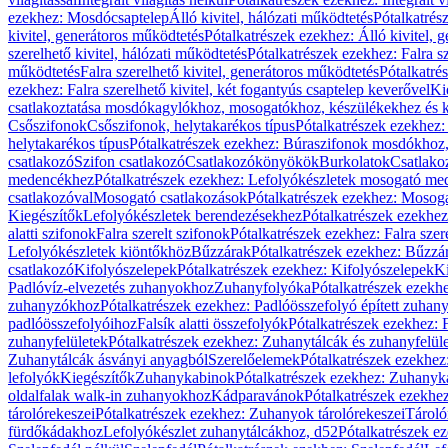
ezekhez: Mosdócsaptelep
Álló kivitel, hálózati működtetés
Pótalkatrés
kivitel, generátoros működtetés
Pótalkatrészek ezekhez: Álló kivitel, 
szerelhető kivitel, hálózati működtetés
Pótalkatrészek ezekhez: Falra sz
működtetés
Falra szerelhető kivitel, generátoros működtetés
Pótalkatré
ezekhez: Falra szerelhető kivitel, két fogantyús csaptelep keverővel
Ki
csatlakoztatása mosdókagylókhoz, mosogatókhoz, készülékekhez és
Csőszifonok
Csőszifonok, helytakarékos típus
Pótalkatrészek ezekhez:
helytakarékos típus
Pótalkatrészek ezekhez: Búraszifonok mosdókhoz, 
csatlakozó
Szifon csatlakozó
Csatlakozókönyökök
Burkolatok
Csatlako
medencékhez
Pótalkatrészek ezekhez: Lefolyókészletek mosogató m
csatlakozóval
Mosogató csatlakozások
Pótalkatrészek ezekhez: Mosoga
Kiegészítők
Lefolyókészletek berendezésekhez
Pótalkatrészek ezekhe
alatti szifonok
Falra szerelt szifonok
Pótalkatrészek ezekhez: Falra szer
Lefolyókészletek kiöntőkhöz
Bűzzárak
Pótalkatrészek ezekhez: Bűzzá
csatlakozó
Kifolyószelepek
Pótalkatrészek ezekhez: Kifolyószelepek
Ki
Padlóvíz-elvezetés zuhanyokhoz
Zuhanyfolyóka
Pótalkatrészek ezekh
zuhanyzókhoz
Pótalkatrészek ezekhez: Padlóösszefolyó épített zuha
padlóösszefolyóihoz
Falsík alatti összefolyók
Pótalkatrészek ezekhez: F
zuhanyfelületek
Pótalkatrészek ezekhez: Zuhanytálcák és zuhanyfelül
Zuhanytálcák ásványi anyagból
Szerelőelemek
Pótalkatrészek ezekhez
lefolyók
Kiegészítők
Zuhanykabinok
Pótalkatrészek ezekhez: Zuhanyk
oldalfalak walk-in zuhanyokhoz
Kádparavánok
Pótalkatrészek ezekh
tárolórekeszei
Pótalkatrészek ezekhez: Zuhanyok tárolórekeszei
Tároló
fürdőkádakhoz
Lefolyókészlet zuhanytálcákhoz, d52
Pótalkatrészek e