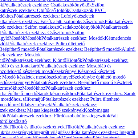
ök
Pótalkatrészek ezekhez: Csatlakozókönyökök
Szifon
katrészek ezekhez: Öblítőcső toldók
Csatlakozók PVC-
ldékhez
Pótalkatrészek ezekhez: Lefolyókészletek
alkatrészek ezekhez: Falsík alatti szifonok
Csőszifonok
Pótalkatrészek
zek ezekhez: Szifon csatlakozó
Csatlakozókönyökök
Pótalkatrészek
Pótalkatrészek ezekhez: Csőszifonok
Szifon
gyló
Mosdók
Mosdók
Pótalkatrészek ezekhez: Mosdók
Kétmedencés
osdók
Pótalkatrészek ezekhez: Pultra ültethető
Beépíthető mosdók
Pótalkatrészek ezekhez: Beépíthető mosdók
Alulról
szek ezekhez: Mosdók
ntő
Pótalkatrészek ezekhez: Kiöntő
Kiöntők
Pótalkatrészek ezekhez:
láb és szifontakaró
Pótalkatrészek ezekhez: Mosdóláb és
nzol
Mosdó készletek mosdószekrénnyel
Kézmosó készletek
z: Mosdó készletek mosdószekrénnyel
Szekrénybe építhető mosdó
osdószekrénnyel
Pótalkatrészek ezekhez: Beépíthető mosdó készletek
Kézmosókhoz
Mosdókhoz
Pótalkatrészek ezekhez:
orba építhető mosdó
Sarok kézmosókhoz
Pótalkatrészek ezekhez: Sarok
ő mosdóhoz, tálformájú
Pótalkatrészek ezekhez: Pultra ültethető
 mosdóhoz
Oldalszekrények
Pótalkatrészek ezekhez:
észek ezekhez: Magas kiegészítő szekrények
Középmagas
ítők
Pótalkatrészek ezekhez: Fürdőszobabútor-kiegészítők
Fali
törölközőtartó
zítők
Tükrök és tükrös szekrények
Tükrök
Pótalkatrészek ezekhez:
Tükrös szekrények
Integrált világítással
Pótalkatrészek ezekhez: Integrált
ugaszoló aljzatok
Szerelvények
Mosdócsaptelep
Pótalkatrészek