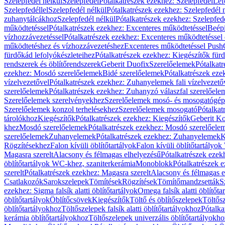
Szelepfedél nélkül
Szelepfedél
Pótalkatrészek ezekhez: Szelepfedél
Lef
Szelepfedéllel
Szelepfedél nélkül
Pótalkatrészek ezekhez: Szelepfedél 
zuhanytálcákhoz
Szelepfedél nélkül
Pótalkatrészek ezekhez: Szelepfed
működtetéssel
Pótalkatrészek ezekhez: Excenteres működtetéssel
Beépí
vízhozzávezetéssel
Pótalkatrészek ezekhez: Excenteres működtetéssel 
működtetéshez és vízhozzávezetéshez
Excenteres működtetéssel Push
fürdőkád lefolyókészleteihez
Pótalkatrészek ezekhez: Kiegészítők fürd
rendszerek és öblítőrendszerek
Geberit Duofix
Szerelőelemek
Pótalkat
ezekhez: Mosdó szerelőelemek
Bidé szerelőelemek
Pótalkatrészek eze
vízelvezetővel
Pótalkatrészek ezekhez: Zuhanyelemek fali vízelvezető
szerelőelemek
Pótalkatrészek ezekhez: Zuhanyzó válaszfal szerelőele
Szerelőelemek szerelvényekhez
Szerelőelemek mosó- és mosogatógé
Szerelőelemek konzol terhelésekhez
Szerelőelemek mosogató
Pótalkat
tárolókhoz
Kiegészítők
Pótalkatrészek ezekhez: Kiegészítők
Geberit K
khez
Mosdó szerelőelemek
Pótalkatrészek ezekhez: Mosdó szerelőele
szerelőelemek
Zuhanyelemek
Pótalkatrészek ezekhez: Zuhanyelemek
K
Rögzítésekhez
Falon kívüli öblítőtartályok
Falon kívüli öblítőtartály
Magasra szerelt
Alacsony és félmagas elhelyezésű
Pótalkatrészek ezek
öblítőtartályok WC-khez, szaniterkerámia
Monoblokk
Pótalkatrészek 
szerelt
Pótalkatrészek ezekhez: Magasra szerelt
Alacsony és félmagas e
Csatlakozók
Sarokszelepek
Tömítések
Rögzítések
Tömítőmandzsetták
S
ezekhez: Sigma falsík alatti öblítőtartályok
Omega falsík alatti öblítőta
öblítőtartályok
Öblítőcsövek
Kiegészítők
Töltő és öblítőszelepek
Töltős
öblítőtartályokhoz
Töltőszelepek falsík alatti öblítőtartályokhoz
Pótalka
kerámia öblítőtartályokhoz
Töltőszelepek univerzális öblítőtartályokho