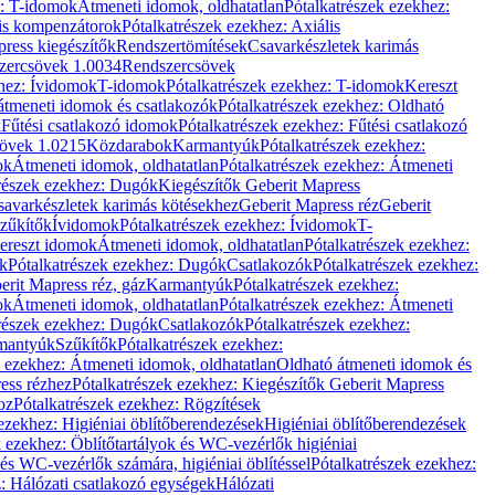
z: T-idomok
Átmeneti idomok, oldhatatlan
Pótalkatrészek ezekhez:
is kompenzátorok
Pótalkatrészek ezekhez: Axiális
ress kiegészítők
Rendszertömítések
Csavarkészletek karimás
zercsövek 1.0034
Rendszercsövek
khez: Ívidomok
T-idomok
Pótalkatrészek ezekhez: T-idomok
Kereszt
átmeneti idomok és csatlakozók
Pótalkatrészek ezekhez: Oldható
k
Fűtési csatlakozó idomok
Pótalkatrészek ezekhez: Fűtési csatlakozó
övek 1.0215
Közdarabok
Karmantyúk
Pótalkatrészek ezekhez:
ok
Átmeneti idomok, oldhatatlan
Pótalkatrészek ezekhez: Átmeneti
részek ezekhez: Dugók
Kiegészítők Geberit Mapress
savarkészletek karimás kötésekhez
Geberit Mapress réz
Geberit
Szűkítők
Ívidomok
Pótalkatrészek ezekhez: Ívidomok
T-
Kereszt idomok
Átmeneti idomok, oldhatatlan
Pótalkatrészek ezekhez:
k
Pótalkatrészek ezekhez: Dugók
Csatlakozók
Pótalkatrészek ezekhez:
erit Mapress réz, gáz
Karmantyúk
Pótalkatrészek ezekhez:
ok
Átmeneti idomok, oldhatatlan
Pótalkatrészek ezekhez: Átmeneti
részek ezekhez: Dugók
Csatlakozók
Pótalkatrészek ezekhez:
rmantyúk
Szűkítők
Pótalkatrészek ezekhez:
k ezekhez: Átmeneti idomok, oldhatatlan
Oldható átmeneti idomok és
ess rézhez
Pótalkatrészek ezekhez: Kiegészítők Geberit Mapress
oz
Pótalkatrészek ezekhez: Rögzítések
ezekhez: Higiéniai öblítőberendezések
Higiéniai öblítőberendezések
k ezekhez: Öblítőtartályok és WC-vezérlők higiéniai
 és WC-vezérlők számára, higiéniai öblítéssel
Pótalkatrészek ezekhez:
: Hálózati csatlakozó egységek
Hálózati