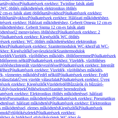
őtartályokhoz
Pótalkatrészek ezekhez: Twinline falsík alatti
k
WC öblítés működtetések elektronikus öblítés
cm-es falsík alatti öblítőtartályokhoz
Pótalkatrészek ezekhez:
blítőtartályokhoz
Pótalkatrészek ezekhez: Hálózati működtetéshez,
atrészek ezekhez: Hálózati működtetéshez, Geberit Omega 12 cm-es
űködtetéshez, Geberit Sigma 12 cm-es falsík alatti
dtetéssel
2 mennyiséges öblítéshez
Pótalkatrészek ezekhez: 2
Pótalkatrészek ezekhez: Kiegészítők WC öblítés
trészek ezekhez: WC öblítés működtetésekhez elektronikus
khez
Pótalkatrészek ezekhez: Szanitermodulok WC-khez
Fali WC-
ekhez: Kiegészítők
Fogyóeszközök
Szanitermodulok
izeldék
Vizeldék, vízöblítéses működés, öblítőperemmel
Pótalkatrészek
blítőperem nélkül
Pótalkatrészek ezekhez: Vizeldék, vízöblítéses
ezérléshez
Integrált vizeldevezérléssel
Pótalkatrészek ezekhez: Integrált
délhez
Pótalkatrészek ezekhez: Vizeldék, vízöblítéses működés,
dék, vízmentes működés
Fedél nélkül
Pótalkatrészek ezekhez: Fedél
válaszfalak
Üveg vizelde válaszfalak
Pótalkatrészek ezekhez: Üveg
trészek ezekhez: Kiegészítők
Vizeldefedél
Bűzzárók és bűzzáró-
Kifolyószelepek
Öblítéselosztó
Szaniter berendezések
atrészek ezekhez: Elektronikus öblítés működtetéssel, hálózati
tetés
Pneumatikus működtetéssel
Pótalkatrészek ezekhez: Pneumatikus
dtetéssel, hálózati működtetés
Pótalkatrészek ezekhez: Elektronikus
és működtetéssel, elemes működtetés
Kiegészítők
Pótalkatrészek
domok
Felújítókészletek
Pótalkatrészek ezekhez:
dékhez és bidékhez
Lefolyókészletek WC-khez és