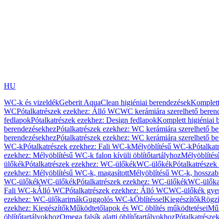
HU
WC-k és vizeldék
Geberit AquaClean higiéniai berendezések
Komplett
WC
Pótalkatrészek ezekhez: Álló WC
WC kerámiára szerelhető beren
fedlapok
Pótalkatrészek ezekhez: Design fedlapok
Komplett higiéniai
berendezésekhez
Pótalkatrészek ezekhez: WC kerámiára szerelhető b
berendezésekhez
Pótalkatrészek ezekhez: WC kerámiára szerelhető b
WC-k
Pótalkatrészek ezekhez: Fali WC-k
Mélyöblítésű WC-k
Pótalkat
ezekhez: Mélyöblítésű WC-k falon kívüli öblítőtartályhoz
Mélyöblíté
ülőkék
Pótalkatrészek ezekhez: WC-ülőkék
WC-ülőkék
Pótalkatrésze
ezekhez: Mélyöblítésű WC-k, magasított
Mélyöblítésű WC-k, hosszabb
WC-ülőkék
WC-ülőkék
Pótalkatrészek ezekhez: WC-ülőkék
WC-ülőka
Fali WC-k
Álló WC
Pótalkatrészek ezekhez: Álló WC
WC-ülőkék gye
ezekhez: WC-ülőkarimák
Guggolós WC-k
Öblítéssel
Kiegészítők
Rögzí
ezekhez: Kiegészítők
Működtetőlapok és WC öblítés működtetései
Műk
öblítőtartályokhoz
Omega falsík alatti öblítőtartályokhoz
Pótalkatrészek