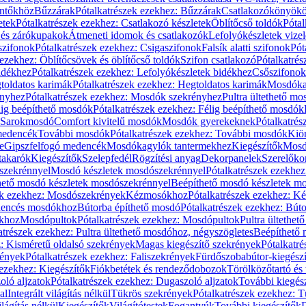
öntőkhöz
Bűzzárak
Pótalkatrészek ezekhez: Bűzzárak
Csatlakozókönyök
etek
Pótalkatrészek ezekhez: Csatlakozó készletek
Öblítőcső toldók
Pótal
 és zárókupakok
Átmeneti idomok és csatlakozók
Lefolyókészletek vize
szifonok
Pótalkatrészek ezekhez: Csigaszifonok
Falsík alatti szifonok
Pót
 ezekhez: Öblítőcsövek és öblítőcső toldók
Szifon csatlakozó
Pótalkatrés
idékhez
Pótalkatrészek ezekhez: Lefolyókészletek bidékhez
Csőszifonok
toldatos karimák
Pótalkatrészek ezekhez: Hegtoldatos karimák
Mosdóka
nyhez
Pótalkatrészek ezekhez: Mosdók szekrényhez
Pultra ültethető m
lig beépíthető mosdók
Pótalkatrészek ezekhez: Félig beépíthető mosdók
Sarokmosdó
Comfort kivitelű mosdók
Mosdók gyerekeknek
Pótalkatré
őmedencék
További mosdók
Pótalkatrészek ezekhez: További mosdók
Kiö
e
Gipszfelfogó medencék
Mosdókagylók tantermekhez
Kiegészítők
Mosdó
takarók
Kiegészítők
Szelepfedél
Rögzítési anyag
Dekorpanelek
Szerelőko
szekrénnyel
Mosdó készletek mosdószekrénnyel
Pótalkatrészek ezekhe
thető mosdó készletek mosdószekrénnyel
Beépíthető mosdó készletek m
ek ezekhez: Mosdószekrények
Kézmosókhoz
Pótalkatrészek ezekhez: 
edencés mosdókhoz
Bútorba építhető mosdó
Pótalkatrészek ezekhez: Bút
ókhoz
Mosdópultok
Pótalkatrészek ezekhez: Mosdópultok
Pultra ültethet
atrészek ezekhez: Pultra ültethető mosdóhoz, négyszögletes
Beépíthető
z: Kisméretű oldalsó szekrények
Magas kiegészítő szekrények
Pótalkatr
rények
Pótalkatrészek ezekhez: Faliszekrények
Fürdőszobabútor-kiegész
 ezekhez: Kiegészítők
Fiókbetétek és rendeződobozok
Törölközőtartó és 
oló aljzatok
Pótalkatrészek ezekhez: Dugaszoló aljzatok
További kiegés
al
Integrált világítás nélkül
Tükrös szekrények
Pótalkatrészek ezekhez: 
lágítás nélkül
Kiegészítők
Világítótestek
Fogantyúk
További kiegészítők
D