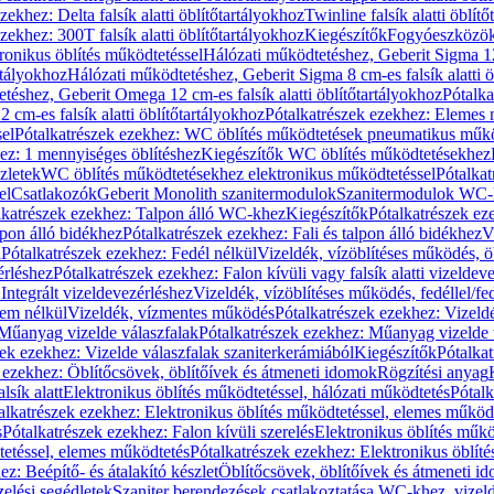
zekhez: Delta falsík alatti öblítőtartályokhoz
Twinline falsík alatti öblít
zekhez: 300T falsík alatti öblítőtartályokhoz
Kiegészítők
Fogyóeszközö
ronikus öblítés működtetéssel
Hálózati működtetéshez, Geberit Sigma 12 
rtályokhoz
Hálózati működtetéshez, Geberit Sigma 8 cm-es falsík alatti ö
téshez, Geberit Omega 12 cm-es falsík alatti öblítőtartályokhoz
Pótalk
cm-es falsík alatti öblítőtartályokhoz
Pótalkatrészek ezekhez: Elemes m
el
Pótalkatrészek ezekhez: WC öblítés működtetések pneumatikus műkö
ez: 1 mennyiséges öblítéshez
Kiegészítők WC öblítés működtetésekhez
zletek
WC öblítés működtetésekhez elektronikus működtetéssel
Pótalka
el
Csatlakozók
Geberit Monolith szanitermodulok
Szanitermodulok WC-
lkatrészek ezekhez: Talpon álló WC-khez
Kiegészítők
Pótalkatrészek ez
alpon álló bidékhez
Pótalkatrészek ezekhez: Fali és talpon álló bidékhez
V
l
Pótalkatrészek ezekhez: Fedél nélkül
Vizeldék, vízöblítéses működés, ö
érléshez
Pótalkatrészek ezekhez: Falon kívüli vagy falsík alatti vizeldev
Integrált vizeldevezérléshez
Vizeldék, vízöblítéses működés, fedéllel/fe
rem nélkül
Vizeldék, vízmentes működés
Pótalkatrészek ezekhez: Vizel
Műanyag vizelde válaszfalak
Pótalkatrészek ezekhez: Műanyag vizelde 
zek ezekhez: Vizelde válaszfalak szaniterkerámiából
Kiegészítők
Pótalka
 ezekhez: Öblítőcsövek, öblítőívek és átmeneti idomok
Rögzítési anyag
lsík alatt
Elektronikus öblítés működtetéssel, hálózati működtetés
Pótalk
alkatrészek ezekhez: Elektronikus öblítés működtetéssel, elemes működ
s
Pótalkatrészek ezekhez: Falon kívüli szerelés
Elektronikus öblítés műkö
tetéssel, elemes működtetés
Pótalkatrészek ezekhez: Elektronikus öblít
z: Beépítő- és átalakító készlet
Öblítőcsövek, öblítőívek és átmeneti i
elési segédletek
Szaniter berendezések csatlakoztatása WC-khez, vizel