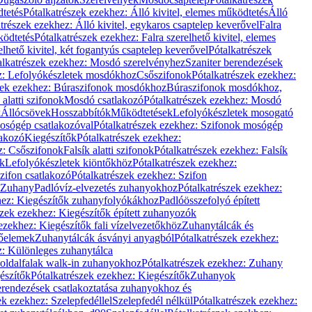
dtetés
Pótalkatrészek ezekhez: Álló kivitel, elemes működtetés
Álló
trészek ezekhez: Álló kivitel, egykaros csaptelep keverővel
Falra
ködtetés
Pótalkatrészek ezekhez: Falra szerelhető kivitel, elemes
elhető kivitel, két fogantyús csaptelep keverővel
Pótalkatrészek
alkatrészek ezekhez: Mosdó szerelvényhez
Szaniter berendezések
z: Lefolyókészletek mosdókhoz
Csőszifonok
Pótalkatrészek ezekhez:
zek ezekhez: Búraszifonok mosdókhoz
Búraszifonok mosdókhoz,
alatti szifonok
Mosdó csatlakozó
Pótalkatrészek ezekhez: Mosdó
k
Állócsövek
Hosszabbítók
Működtetések
Lefolyókészletek mosogató
osógép csatlakozóval
Pótalkatrészek ezekhez: Szifonok mosógép
lakozó
Kiegészítők
Pótalkatrészek ezekhez:
z: Csőszifonok
Falsík alatti szifonok
Pótalkatrészek ezekhez: Falsík
ők
Lefolyókészletek kiöntőkhöz
Pótalkatrészek ezekhez:
zifon csatlakozó
Pótalkatrészek ezekhez: Szifon
Zuhany
Padlóvíz-elvezetés zuhanyokhoz
Pótalkatrészek ezekhez:
hez: Kiegészítők zuhanyfolyókákhoz
Padlóösszefolyó épített
szek ezekhez: Kiegészítők épített zuhanyozók
ezekhez: Kiegészítők fali vízelvezetőkhöz
Zuhanytálcák és
lőelemek
Zuhanytálcák ásványi anyagból
Pótalkatrészek ezekhez:
z: Különleges zuhanytálca
oldalfalak walk-in zuhanyokhoz
Pótalkatrészek ezekhez: Zuhany
észítők
Pótalkatrészek ezekhez: Kiegészítők
Zuhanyok
erendezések csatlakoztatása zuhanyokhoz és
ek ezekhez: Szelepfedéllel
Szelepfedél nélkül
Pótalkatrészek ezekhez: