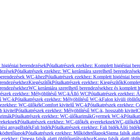
 higiéniai berendezések
Pótalkatrészek ezekhez: Komplett higiéniai be
dezések
Pótalkatrészek ezekhez: WC kerámiára szerelhető berendezések
 berendezések WC-khez
Pótalkatrészek ezekhez: Komplett higiéniai be
erendezésekhez
Kiegészítők
Pótalkatrészek ezekhez: Kiegészítők
Komplet
erendezésekhez
WC kerámiára szerelhető berendezésekhez és komplett h
részek ezekhez: Mélyöblítésű WC-k
Álló WC
Pótalkatrészek ezekhez: 
sű WC-k
Pótalkatrészek ezekhez: Mélyöblítésű WC-k
Falon kívüli öblítő
k ezekhez: WC-ülőkék
Comfort kivitelű WC-k
Pótalkatrészek ezekhez: C
 kivitel
Pótalkatrészek ezekhez: Mélyöblítésű WC-k, hosszabb kivitel
C
rimák
Pótalkatrészek ezekhez: WC-ülőkarimák
Gyermek WC-k
Pótalka
rekeknek
Pótalkatrészek ezekhez: WC-ülőkék gyerekeknek
WC-ülőkék
tési anyag
Bidék
Fali bidék
Pótalkatrészek ezekhez: Fali bidék
Álló bidé
ödtetőlapok
Pótalkatrészek ezekhez: Működtetőlapok
Sigma falsík alatt
 ezekhez: Omega falsík alatti öblítőtartályokhoz
Kappa falsík alatti öblí