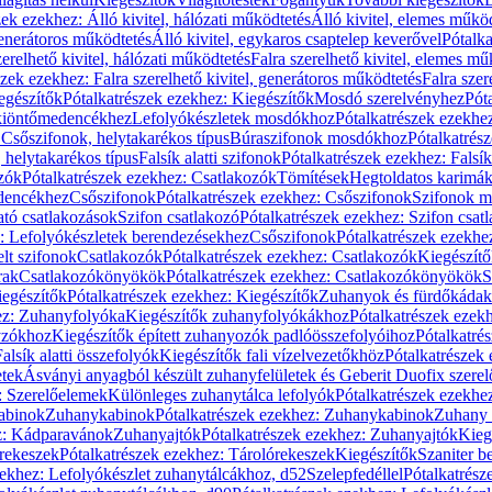
zek ezekhez: Álló kivitel, hálózati működtetés
Álló kivitel, elemes műkö
generátoros működtetés
Álló kivitel, egykaros csaptelep keverővel
Pótalka
erelhető kivitel, hálózati működtetés
Falra szerelhető kivitel, elemes mű
szek ezekhez: Falra szerelhető kivitel, generátoros működtetés
Falra szer
egészítők
Pótalkatrészek ezekhez: Kiegészítők
Mosdó szerelvényhez
Pót
 kiöntőmedencékhez
Lefolyókészletek mosdókhoz
Pótalkatrészek ezekhe
 Csőszifonok, helytakarékos típus
Búraszifonok mosdókhoz
Pótalkatrés
helytakarékos típus
Falsík alatti szifonok
Pótalkatrészek ezekhez: Falsík 
zók
Pótalkatrészek ezekhez: Csatlakozók
Tömítések
Hegtoldatos karimá
edencékhez
Csőszifonok
Pótalkatrészek ezekhez: Csőszifonok
Szifonok m
tó csatlakozások
Szifon csatlakozó
Pótalkatrészek ezekhez: Szifon csat
z: Lefolyókészletek berendezésekhez
Csőszifonok
Pótalkatrészek ezekhe
elt szifonok
Csatlakozók
Pótalkatrészek ezekhez: Csatlakozók
Kiegészít
rak
Csatlakozókönyökök
Pótalkatrészek ezekhez: Csatlakozókönyökök
S
egészítők
Pótalkatrészek ezekhez: Kiegészítők
Zuhanyok és fürdőkádak
ez: Zuhanyfolyóka
Kiegészítők zuhanyfolyókákhoz
Pótalkatrészek ezek
nyzókhoz
Kiegészítők épített zuhanyozók padlóösszefolyóihoz
Pótalkatré
alsík alatti összefolyók
Kiegészítők fali vízelvezetőkhöz
Pótalkatrészek 
etek
Ásványi anyagból készült zuhanyfelületek és Geberit Duofix szere
: Szerelőelemek
Különleges zuhanytálca lefolyók
Pótalkatrészek ezekhe
abinok
Zuhanykabinok
Pótalkatrészek ezekhez: Zuhanykabinok
Zuhany 
ez: Kádparavánok
Zuhanyajtók
Pótalkatrészek ezekhez: Zuhanyajtók
Kieg
rekeszek
Pótalkatrészek ezekhez: Tárolórekeszek
Kiegészítők
Szaniter b
zekhez: Lefolyókészlet zuhanytálcákhoz, d52
Szelepfedéllel
Pótalkatrész