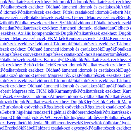
omok
Pótalkatrészek ezekhez: Ívidomok
T-idomok
Pótalkatrészek ezekhe
k
Pótalkatrészek ezekhez: Oldható átmeneti idomok és csatlakozók
Axiál
zó idomok
Pótalkatrészek ezekhez: Fűtési csatlakozó idomok
Geberit Map
press szénacél
Pótalkatrészek ezekhez: Geberit Mapress szénacél
Rends
Szűkítők
Pótalkatrészek ezekhez: Szűkítők
Ívidomok
Pótalkatrészek eze
hatatlan
Pótalkatrészek ezekhez: Átmeneti idomok, oldhatatlan
Oldható 
k ezekhez: Axiális kompenzátorok
Dugók
Pótalkatrészek ezekhez: Dugó
 Geberit Mapress szénacél, FKM kék
Rendszercsövek 1.0034
Rendszercs
katrészek ezekhez: Ívidomok
T-idomok
Pótalkatrészek ezekhez: T-idom
észek ezekhez: Oldható átmeneti idomok és csatlakozók
Dugók
Pótalkat
z
Rögzítések csövekhez
Rögzítések csatlakozókhoz
Rendszertömítések
C
Pótalkatrészek ezekhez: Karmantyúk
Szűkítők
Pótalkatrészek ezekhez: 
zek ezekhez: Belső cirkuláció
Kereszt idomok
Pótalkatrészek ezekhez: 
k
Pótalkatrészek ezekhez: Oldható átmeneti idomok és csatlakozók
Dugó
 csatlakozó idomok
Geberit Mapress réz, gáz
Pótalkatrészek ezekhez: Geb
katrészek ezekhez: Ívidomok
T-idomok
Pótalkatrészek ezekhez: T-idom
észek ezekhez: Oldható átmeneti idomok és csatlakozók
Dugók
Pótalkat
Geberit Mapress réz, FKM kék
Karmantyúk
Pótalkatrészek ezekhez: Ka
atrészek ezekhez: T-idomok
Átmeneti idomok, oldhatatlan
Pótalkatrésze
lakozók
Dugók
Pótalkatrészek ezekhez: Dugók
Kiegészítők Geberit Mapr
oz
Burkolatok csövekhez
Rögzítések csövekhez
Rögzítések csatlakozókh
z
Geberit higiéniai rendszer
Higiéniai öblítőberendezések
Pótalkatrészek 
ólapok
Öblítőtartályok és WC-vezérlők higiéniai öblítéssel
Pótalkatrésze
ez: Beépíthető higiéniai öblítőberendezések
Kiegészítők öblítőtartályok
sel
Érzékelők
Kábel
Hálózati csatlakozó egységek
Pótalkatrészek ezekhez