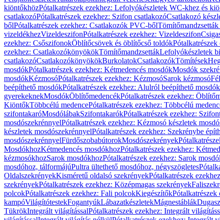
kiöntőkhöz
Pótalkatrészek ezekhez: Lefolyókészletek WC-khez és ki
csatlakozó
Pótalkatrészek ezekhez: Szifon csatlakozó
Csatlakozó készl
ből
Pótalkatrészek ezekhez: Csatlakozók PVC-ből
Tömítőmandzsetták
vizeldékhez
Vizeldeszifon
Pótalkatrészek ezekhez: Vizeldeszifon
Csiga
ezekhez: Csőszifonok
Öblítőcsövek és öblítőcső toldók
Pótalkatrészek
ezekhez: Csatlakozókönyökök
Tömítőmandzsetták
Lefolyókészletek b
csatlakozó
Csatlakozókönyökök
Burkolatok
Csatlakozók
Tömítések
Heg
mosdók
Pótalkatrészek ezekhez: Kétmedencés mosdók
Mosdók szekré
mosdók
Kézmosó
Pótalkatrészek ezekhez: Kézmosó
Sarok kézmosó
Fé
beépíthető mosdók
Pótalkatrészek ezekhez: Alulról beépíthető mosdók
gyerekeknek
Mosdók
Öblítőmedencék
Pótalkatrészek ezekhez: Öblít
Kiöntők
Többcélú medence
Pótalkatrészek ezekhez: Többcélú medenc
szifontakaró
Mosdólábak
Szifontakarók
Pótalkatrészek ezekhez: Szifon
mosdószekrénnyel
Pótalkatrészek ezekhez: Kézmosó készletek mosdó
készletek mosdószekrénnyel
Pótalkatrészek ezekhez: Szekrénybe épí
mosdószekrénnyel
Fürdőszobabútorok
Mosdószekrények
Pótalkatrész
Mosdókhoz
Kétmedencés mosdókhoz
Pótalkatrészek ezekhez: Kétm
kézmosókhoz
Sarok mosdókhoz
Pótalkatrészek ezekhez: Sarok mosd
mosdóhoz, tálformájú
Pultra ültethető mosdóhoz, négyszögletes
Pótalk
Oldalszekrények
Kisméretű oldalsó szekrények
Pótalkatrészek ezekhe
szekrények
Pótalkatrészek ezekhez: Középmagas szekrények
Faliszek
polcok
Pótalkatrészek ezekhez: Fali polcok
Kiegészítők
Pótalkatrészek
kampó
Világítótestek
Fogantyúk
Lábazatkészletek
Mágnestáblák
Dugasz
Tükrök
Integrált világítással
Pótalkatrészek ezekhez: Integrált világításs
világítással
Integrált világítás nélkül
Pótalkatrészek ezekhez: Integrált vi