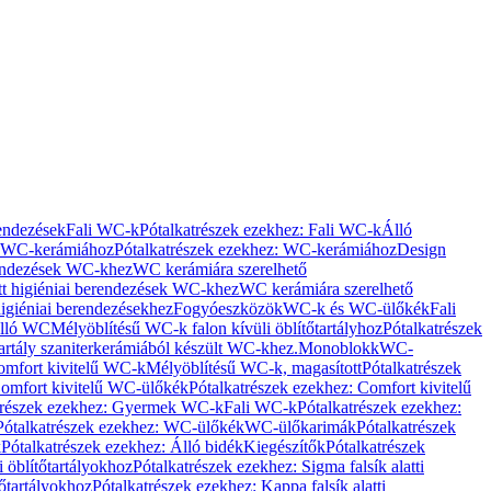
rendezések
Fali WC-k
Pótalkatrészek ezekhez: Fali WC-k
Álló
WC-kerámiához
Pótalkatrészek ezekhez: WC-kerámiához
Design
rendezések WC-khez
WC kerámiára szerelhető
t higiéniai berendezések WC-khez
WC kerámiára szerelhető
igiéniai berendezésekhez
Fogyóeszközök
WC-k és WC-ülőkék
Fali
Álló WC
Mélyöblítésű WC-k falon kívüli öblítőtartályhoz
Pótalkatrészek
tartály szaniterkerámiából készült WC-khez.
Monoblokk
WC-
omfort kivitelű WC-k
Mélyöblítésű WC-k, magasított
Pótalkatrészek
omfort kivitelű WC-ülőkék
Pótalkatrészek ezekhez: Comfort kivitelű
trészek ezekhez: Gyermek WC-k
Fali WC-k
Pótalkatrészek ezekhez:
Pótalkatrészek ezekhez: WC-ülőkék
WC-ülőkarimák
Pótalkatrészek
k
Pótalkatrészek ezekhez: Álló bidék
Kiegészítők
Pótalkatrészek
i öblítőtartályokhoz
Pótalkatrészek ezekhez: Sigma falsík alatti
tőtartályokhoz
Pótalkatrészek ezekhez: Kappa falsík alatti