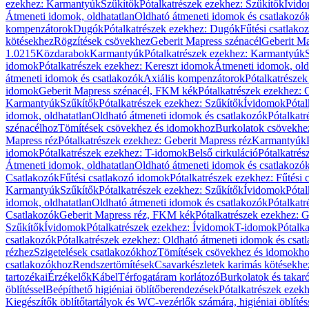
ezekhez: Karmantyúk
Szűkítők
Pótalkatrészek ezekhez: Szűkítők
Ívid
Átmeneti idomok, oldhatatlan
Oldható átmeneti idomok és csatlakozó
kompenzátorok
Dugók
Pótalkatrészek ezekhez: Dugók
Fűtési csatlako
kötésekhez
Rögzítések csövekhez
Geberit Mapress szénacél
Geberit Ma
1.0215
Közdarabok
Karmantyúk
Pótalkatrészek ezekhez: Karmantyúk
idomok
Pótalkatrészek ezekhez: Kereszt idomok
Átmeneti idomok, old
átmeneti idomok és csatlakozók
Axiális kompenzátorok
Pótalkatrésze
idomok
Geberit Mapress szénacél, FKM kék
Pótalkatrészek ezekhez:
Karmantyúk
Szűkítők
Pótalkatrészek ezekhez: Szűkítők
Ívidomok
Pótal
idomok, oldhatatlan
Oldható átmeneti idomok és csatlakozók
Pótalkatr
szénacélhoz
Tömítések csövekhez és idomokhoz
Burkolatok csövekhe
Mapress réz
Pótalkatrészek ezekhez: Geberit Mapress réz
Karmantyúk
idomok
Pótalkatrészek ezekhez: T-idomok
Belső cirkuláció
Pótalkatrés
Átmeneti idomok, oldhatatlan
Oldható átmeneti idomok és csatlakozó
Csatlakozók
Fűtési csatlakozó idomok
Pótalkatrészek ezekhez: Fűtési
Karmantyúk
Szűkítők
Pótalkatrészek ezekhez: Szűkítők
Ívidomok
Pótal
idomok, oldhatatlan
Oldható átmeneti idomok és csatlakozók
Pótalkatr
Csatlakozók
Geberit Mapress réz, FKM kék
Pótalkatrészek ezekhez: 
Szűkítők
Ívidomok
Pótalkatrészek ezekhez: Ívidomok
T-idomok
Pótalk
csatlakozók
Pótalkatrészek ezekhez: Oldható átmeneti idomok és csat
rézhez
Szigetelések csatlakozókhoz
Tömítések csövekhez és idomokh
csatlakozókhoz
Rendszertömítések
Csavarkészletek karimás kötésekhe
tartozékai
Érzékelők
Kábel
Térfogatáram korlátozó
Burkolatok és takar
öblítéssel
Beépíthető higiéniai öblítőberendezések
Pótalkatrészek ezekh
Kiegészítők öblítőtartályok és WC-vezérlők számára, higiéniai öblítés