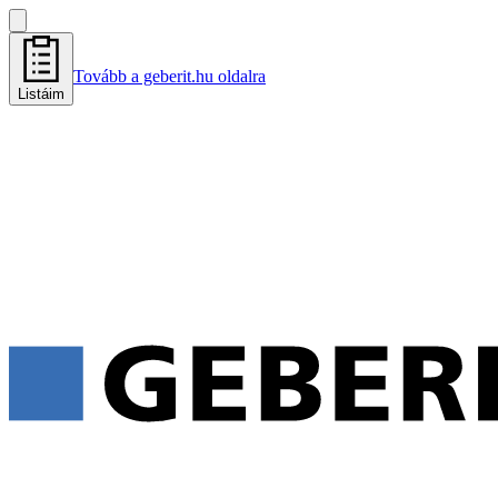
Tovább a geberit.hu oldalra
Listáim