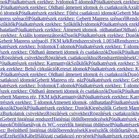
omok
Pótalkatrészek ezekhez: Ívidomok
T-idomok
Pótalkatrészek ezekhe
k
Pótalkatrészek ezekhez: Oldható átmeneti idomok és csatlakozók
Axiál
zó idomok
Pótalkatrészek ezekhez: Fűtési csatlakozó idomok
Geberit Map
press szénacél
Pótalkatrészek ezekhez: Geberit Mapress szénacél
Rends
Szűkítők
Pótalkatrészek ezekhez: Szűkítők
Ívidomok
Pótalkatrészek eze
hatatlan
Pótalkatrészek ezekhez: Átmeneti idomok, oldhatatlan
Oldható 
k ezekhez: Axiális kompenzátorok
Dugók
Pótalkatrészek ezekhez: Dugó
 Geberit Mapress szénacél, FKM kék
Rendszercsövek 1.0034
Rendszercs
katrészek ezekhez: Ívidomok
T-idomok
Pótalkatrészek ezekhez: T-idom
észek ezekhez: Oldható átmeneti idomok és csatlakozók
Dugók
Pótalkat
z
Rögzítések csövekhez
Rögzítések csatlakozókhoz
Rendszertömítések
C
Pótalkatrészek ezekhez: Karmantyúk
Szűkítők
Pótalkatrészek ezekhez: 
zek ezekhez: Belső cirkuláció
Kereszt idomok
Pótalkatrészek ezekhez: 
k
Pótalkatrészek ezekhez: Oldható átmeneti idomok és csatlakozók
Dugó
 csatlakozó idomok
Geberit Mapress réz, gáz
Pótalkatrészek ezekhez: Geb
katrészek ezekhez: Ívidomok
T-idomok
Pótalkatrészek ezekhez: T-idom
észek ezekhez: Oldható átmeneti idomok és csatlakozók
Dugók
Pótalkat
Geberit Mapress réz, FKM kék
Karmantyúk
Pótalkatrészek ezekhez: Ka
atrészek ezekhez: T-idomok
Átmeneti idomok, oldhatatlan
Pótalkatrésze
lakozók
Dugók
Pótalkatrészek ezekhez: Dugók
Kiegészítők Geberit Mapr
oz
Burkolatok csövekhez
Rögzítések csövekhez
Rögzítések csatlakozókh
z
Geberit higiéniai rendszer
Higiéniai öblítőberendezések
Pótalkatrészek 
ólapok
Öblítőtartályok és WC-vezérlők higiéniai öblítéssel
Pótalkatrésze
ez: Beépíthető higiéniai öblítőberendezések
Kiegészítők öblítőtartályok
sel
Érzékelők
Kábel
Hálózati csatlakozó egységek
Pótalkatrészek ezekhez