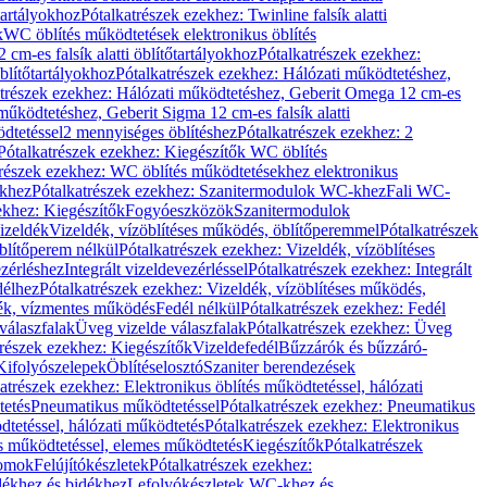
őtartályokhoz
Pótalkatrészek ezekhez: Twinline falsík alatti
k
WC öblítés működtetések elektronikus öblítés
cm-es falsík alatti öblítőtartályokhoz
Pótalkatrészek ezekhez:
blítőtartályokhoz
Pótalkatrészek ezekhez: Hálózati működtetéshez,
atrészek ezekhez: Hálózati működtetéshez, Geberit Omega 12 cm-es
űködtetéshez, Geberit Sigma 12 cm-es falsík alatti
dtetéssel
2 mennyiséges öblítéshez
Pótalkatrészek ezekhez: 2
Pótalkatrészek ezekhez: Kiegészítők WC öblítés
trészek ezekhez: WC öblítés működtetésekhez elektronikus
khez
Pótalkatrészek ezekhez: Szanitermodulok WC-khez
Fali WC-
ekhez: Kiegészítők
Fogyóeszközök
Szanitermodulok
izeldék
Vizeldék, vízöblítéses működés, öblítőperemmel
Pótalkatrészek
blítőperem nélkül
Pótalkatrészek ezekhez: Vizeldék, vízöblítéses
ezérléshez
Integrált vizeldevezérléssel
Pótalkatrészek ezekhez: Integrált
délhez
Pótalkatrészek ezekhez: Vizeldék, vízöblítéses működés,
dék, vízmentes működés
Fedél nélkül
Pótalkatrészek ezekhez: Fedél
válaszfalak
Üveg vizelde válaszfalak
Pótalkatrészek ezekhez: Üveg
trészek ezekhez: Kiegészítők
Vizeldefedél
Bűzzárók és bűzzáró-
Kifolyószelepek
Öblítéselosztó
Szaniter berendezések
atrészek ezekhez: Elektronikus öblítés működtetéssel, hálózati
tetés
Pneumatikus működtetéssel
Pótalkatrészek ezekhez: Pneumatikus
dtetéssel, hálózati működtetés
Pótalkatrészek ezekhez: Elektronikus
és működtetéssel, elemes működtetés
Kiegészítők
Pótalkatrészek
domok
Felújítókészletek
Pótalkatrészek ezekhez:
dékhez és bidékhez
Lefolyókészletek WC-khez és