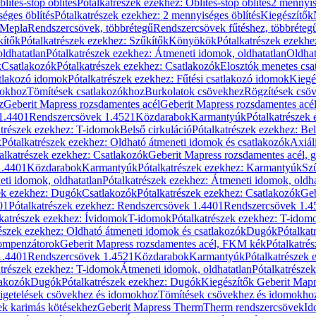
blítés-stop öblítés
Pótalkatrészek ezekhez: Öblítés-stop öblítés
2 mennyis
éges öblítés
Pótalkatrészek ezekhez: 2 mennyiséges öblítés
Kiegészítők
 Mepla
Rendszercsövek, többrétegű
Rendszercsövek fűtéshez, többréteg
kítők
Pótalkatrészek ezekhez: Szűkítők
Könyökök
Pótalkatrészek ezekh
ldhatatlan
Pótalkatrészek ezekhez: Átmeneti idomok, oldhatatlan
Oldhat
k
Csatlakozók
Pótalkatrészek ezekhez: Csatlakozók
Elosztók menetes csa
atlakozó idomok
Pótalkatrészek ezekhez: Fűtési csatlakozó idomok
Kiegé
mokhoz
Tömítések csatlakozókhoz
Burkolatok csövekhez
Rögzítések csö
z
Geberit Mapress rozsdamentes acél
Geberit Mapress rozsdamentes acé
 1.4401
Rendszercsövek 1.4521
Közdarabok
Karmantyúk
Pótalkatrészek
atrészek ezekhez: T-idomok
Belső cirkuláció
Pótalkatrészek ezekhez: Bel
k
Pótalkatrészek ezekhez: Oldható átmeneti idomok és csatlakozók
Axiál
alkatrészek ezekhez: Csatlakozók
Geberit Mapress rozsdamentes acél, 
1.4401
Közdarabok
Karmantyúk
Pótalkatrészek ezekhez: Karmantyúk
Sz
ti idomok, oldhatatlan
Pótalkatrészek ezekhez: Átmeneti idomok, oldha
ek ezekhez: Dugók
Csatlakozók
Pótalkatrészek ezekhez: Csatlakozók
Geb
01
Pótalkatrészek ezekhez: Rendszercsövek 1.4401
Rendszercsövek 1.4
katrészek ezekhez: Ívidomok
T-idomok
Pótalkatrészek ezekhez: T-idom
észek ezekhez: Oldható átmeneti idomok és csatlakozók
Dugók
Pótalkat
kompenzátorok
Geberit Mapress rozsdamentes acél, FKM kék
Pótalkatré
1.4401
Rendszercsövek 1.4521
Közdarabok
Karmantyúk
Pótalkatrészek
atrészek ezekhez: T-idomok
Átmeneti idomok, oldhatatlan
Pótalkatrésze
lakozók
Dugók
Pótalkatrészek ezekhez: Dugók
Kiegészítők Geberit Mapr
igetelések csövekhez és idomokhoz
Tömítések csövekhez és idomokho
ek karimás kötésekhez
Geberit Mapress Therm
Therm rendszercsövek
Id