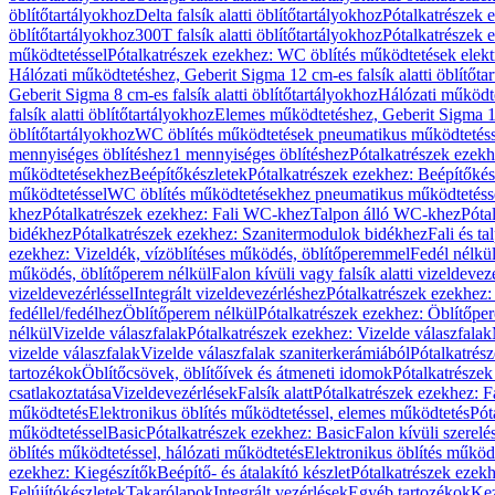
öblítőtartályokhoz
Delta falsík alatti öblítőtartályokhoz
Pótalkatrészek e
öblítőtartályokhoz
300T falsík alatti öblítőtartályokhoz
Pótalkatrészek e
működtetéssel
Pótalkatrészek ezekhez: WC öblítés működtetések elekt
Hálózati működtetéshez, Geberit Sigma 12 cm-es falsík alatti öblítőta
Geberit Sigma 8 cm-es falsík alatti öblítőtartályokhoz
Hálózati működte
falsík alatti öblítőtartályokhoz
Elemes működtetéshez, Geberit Sigma 12 
öblítőtartályokhoz
WC öblítés működtetések pneumatikus működtetéss
mennyiséges öblítéshez
1 mennyiséges öblítéshez
Pótalkatrészek ezekh
működtetésekhez
Beépítőkészletek
Pótalkatrészek ezekhez: Beépítőkés
működtetéssel
WC öblítés működtetésekhez pneumatikus működtetéss
khez
Pótalkatrészek ezekhez: Fali WC-khez
Talpon álló WC-khez
Póta
bidékhez
Pótalkatrészek ezekhez: Szanitermodulok bidékhez
Fali és t
ezekhez: Vizeldék, vízöblítéses működés, öblítőperemmel
Fedél nélkü
működés, öblítőperem nélkül
Falon kívüli vagy falsík alatti vizeldevez
vizeldevezérléssel
Integrált vizeldevezérléshez
Pótalkatrészek ezekhez: 
fedéllel/fedélhez
Öblítőperem nélkül
Pótalkatrészek ezekhez: Öblítőpe
nélkül
Vizelde válaszfalak
Pótalkatrészek ezekhez: Vizelde válaszfalak
vizelde válaszfalak
Vizelde válaszfalak szaniterkerámiából
Pótalkatrés
tartozékok
Öblítőcsövek, öblítőívek és átmeneti idomok
Pótalkatrészek
csatlakoztatása
Vizeldevezérlések
Falsík alatt
Pótalkatrészek ezekhez: Fa
működtetés
Elektronikus öblítés működtetéssel, elemes működtetés
Pót
működtetéssel
Basic
Pótalkatrészek ezekhez: Basic
Falon kívüli szerelé
öblítés működtetéssel, hálózati működtetés
Elektronikus öblítés működ
ezekhez: Kiegészítők
Beépítő- és átalakító készlet
Pótalkatrészek ezekhe
Felújítókészletek
Takarólapok
Integrált vezérlések
Egyéb tartozékok
Kez