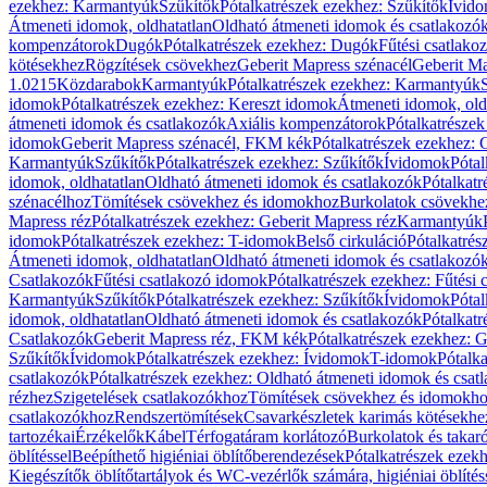
ezekhez: Karmantyúk
Szűkítők
Pótalkatrészek ezekhez: Szűkítők
Ívid
Átmeneti idomok, oldhatatlan
Oldható átmeneti idomok és csatlakozó
kompenzátorok
Dugók
Pótalkatrészek ezekhez: Dugók
Fűtési csatlako
kötésekhez
Rögzítések csövekhez
Geberit Mapress szénacél
Geberit Ma
1.0215
Közdarabok
Karmantyúk
Pótalkatrészek ezekhez: Karmantyúk
idomok
Pótalkatrészek ezekhez: Kereszt idomok
Átmeneti idomok, old
átmeneti idomok és csatlakozók
Axiális kompenzátorok
Pótalkatrésze
idomok
Geberit Mapress szénacél, FKM kék
Pótalkatrészek ezekhez:
Karmantyúk
Szűkítők
Pótalkatrészek ezekhez: Szűkítők
Ívidomok
Pótal
idomok, oldhatatlan
Oldható átmeneti idomok és csatlakozók
Pótalkatr
szénacélhoz
Tömítések csövekhez és idomokhoz
Burkolatok csövekhe
Mapress réz
Pótalkatrészek ezekhez: Geberit Mapress réz
Karmantyúk
idomok
Pótalkatrészek ezekhez: T-idomok
Belső cirkuláció
Pótalkatrés
Átmeneti idomok, oldhatatlan
Oldható átmeneti idomok és csatlakozó
Csatlakozók
Fűtési csatlakozó idomok
Pótalkatrészek ezekhez: Fűtési
Karmantyúk
Szűkítők
Pótalkatrészek ezekhez: Szűkítők
Ívidomok
Pótal
idomok, oldhatatlan
Oldható átmeneti idomok és csatlakozók
Pótalkatr
Csatlakozók
Geberit Mapress réz, FKM kék
Pótalkatrészek ezekhez: 
Szűkítők
Ívidomok
Pótalkatrészek ezekhez: Ívidomok
T-idomok
Pótalk
csatlakozók
Pótalkatrészek ezekhez: Oldható átmeneti idomok és csat
rézhez
Szigetelések csatlakozókhoz
Tömítések csövekhez és idomokh
csatlakozókhoz
Rendszertömítések
Csavarkészletek karimás kötésekhe
tartozékai
Érzékelők
Kábel
Térfogatáram korlátozó
Burkolatok és takar
öblítéssel
Beépíthető higiéniai öblítőberendezések
Pótalkatrészek ezekh
Kiegészítők öblítőtartályok és WC-vezérlők számára, higiéniai öblítés