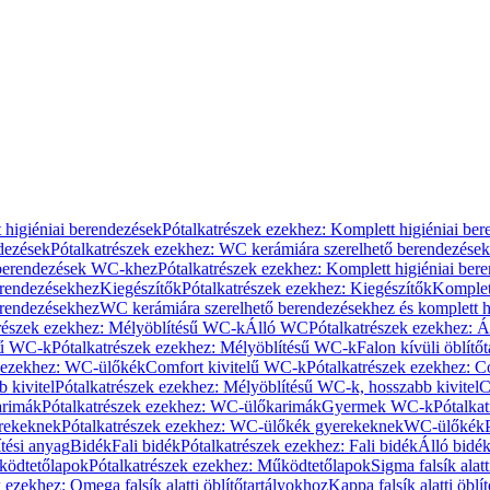
 higiéniai berendezések
Pótalkatrészek ezekhez: Komplett higiéniai be
dezések
Pótalkatrészek ezekhez: WC kerámiára szerelhető berendezések
 berendezések WC-khez
Pótalkatrészek ezekhez: Komplett higiéniai be
erendezésekhez
Kiegészítők
Pótalkatrészek ezekhez: Kiegészítők
Komplet
erendezésekhez
WC kerámiára szerelhető berendezésekhez és komplett h
részek ezekhez: Mélyöblítésű WC-k
Álló WC
Pótalkatrészek ezekhez: 
sű WC-k
Pótalkatrészek ezekhez: Mélyöblítésű WC-k
Falon kívüli öblítő
k ezekhez: WC-ülőkék
Comfort kivitelű WC-k
Pótalkatrészek ezekhez: C
 kivitel
Pótalkatrészek ezekhez: Mélyöblítésű WC-k, hosszabb kivitel
C
rimák
Pótalkatrészek ezekhez: WC-ülőkarimák
Gyermek WC-k
Pótalka
rekeknek
Pótalkatrészek ezekhez: WC-ülőkék gyerekeknek
WC-ülőkék
tési anyag
Bidék
Fali bidék
Pótalkatrészek ezekhez: Fali bidék
Álló bidé
ödtetőlapok
Pótalkatrészek ezekhez: Működtetőlapok
Sigma falsík alatt
 ezekhez: Omega falsík alatti öblítőtartályokhoz
Kappa falsík alatti öblí