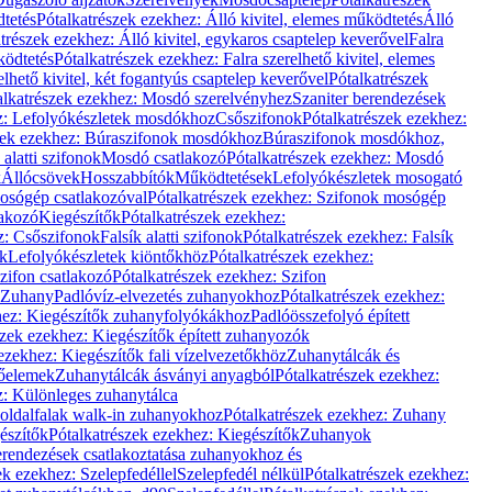
dtetés
Pótalkatrészek ezekhez: Álló kivitel, elemes működtetés
Álló
trészek ezekhez: Álló kivitel, egykaros csaptelep keverővel
Falra
ködtetés
Pótalkatrészek ezekhez: Falra szerelhető kivitel, elemes
elhető kivitel, két fogantyús csaptelep keverővel
Pótalkatrészek
alkatrészek ezekhez: Mosdó szerelvényhez
Szaniter berendezések
z: Lefolyókészletek mosdókhoz
Csőszifonok
Pótalkatrészek ezekhez:
zek ezekhez: Búraszifonok mosdókhoz
Búraszifonok mosdókhoz,
alatti szifonok
Mosdó csatlakozó
Pótalkatrészek ezekhez: Mosdó
k
Állócsövek
Hosszabbítók
Működtetések
Lefolyókészletek mosogató
osógép csatlakozóval
Pótalkatrészek ezekhez: Szifonok mosógép
lakozó
Kiegészítők
Pótalkatrészek ezekhez:
z: Csőszifonok
Falsík alatti szifonok
Pótalkatrészek ezekhez: Falsík
ők
Lefolyókészletek kiöntőkhöz
Pótalkatrészek ezekhez:
zifon csatlakozó
Pótalkatrészek ezekhez: Szifon
Zuhany
Padlóvíz-elvezetés zuhanyokhoz
Pótalkatrészek ezekhez:
hez: Kiegészítők zuhanyfolyókákhoz
Padlóösszefolyó épített
szek ezekhez: Kiegészítők épített zuhanyozók
ezekhez: Kiegészítők fali vízelvezetőkhöz
Zuhanytálcák és
lőelemek
Zuhanytálcák ásványi anyagból
Pótalkatrészek ezekhez:
z: Különleges zuhanytálca
oldalfalak walk-in zuhanyokhoz
Pótalkatrészek ezekhez: Zuhany
észítők
Pótalkatrészek ezekhez: Kiegészítők
Zuhanyok
erendezések csatlakoztatása zuhanyokhoz és
ek ezekhez: Szelepfedéllel
Szelepfedél nélkül
Pótalkatrészek ezekhez: