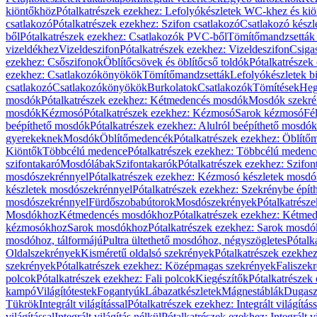
kiöntőkhöz
Pótalkatrészek ezekhez: Lefolyókészletek WC-khez és ki
csatlakozó
Pótalkatrészek ezekhez: Szifon csatlakozó
Csatlakozó készl
ből
Pótalkatrészek ezekhez: Csatlakozók PVC-ből
Tömítőmandzsetták
vizeldékhez
Vizeldeszifon
Pótalkatrészek ezekhez: Vizeldeszifon
Csiga
ezekhez: Csőszifonok
Öblítőcsövek és öblítőcső toldók
Pótalkatrészek
ezekhez: Csatlakozókönyökök
Tömítőmandzsetták
Lefolyókészletek b
csatlakozó
Csatlakozókönyökök
Burkolatok
Csatlakozók
Tömítések
Heg
mosdók
Pótalkatrészek ezekhez: Kétmedencés mosdók
Mosdók szekré
mosdók
Kézmosó
Pótalkatrészek ezekhez: Kézmosó
Sarok kézmosó
Fé
beépíthető mosdók
Pótalkatrészek ezekhez: Alulról beépíthető mosdók
gyerekeknek
Mosdók
Öblítőmedencék
Pótalkatrészek ezekhez: Öblít
Kiöntők
Többcélú medence
Pótalkatrészek ezekhez: Többcélú medenc
szifontakaró
Mosdólábak
Szifontakarók
Pótalkatrészek ezekhez: Szifon
mosdószekrénnyel
Pótalkatrészek ezekhez: Kézmosó készletek mosdó
készletek mosdószekrénnyel
Pótalkatrészek ezekhez: Szekrénybe épí
mosdószekrénnyel
Fürdőszobabútorok
Mosdószekrények
Pótalkatrész
Mosdókhoz
Kétmedencés mosdókhoz
Pótalkatrészek ezekhez: Kétm
kézmosókhoz
Sarok mosdókhoz
Pótalkatrészek ezekhez: Sarok mosd
mosdóhoz, tálformájú
Pultra ültethető mosdóhoz, négyszögletes
Pótalk
Oldalszekrények
Kisméretű oldalsó szekrények
Pótalkatrészek ezekhe
szekrények
Pótalkatrészek ezekhez: Középmagas szekrények
Faliszek
polcok
Pótalkatrészek ezekhez: Fali polcok
Kiegészítők
Pótalkatrészek
kampó
Világítótestek
Fogantyúk
Lábazatkészletek
Mágnestáblák
Dugasz
Tükrök
Integrált világítással
Pótalkatrészek ezekhez: Integrált világításs
világítással
Integrált világítás nélkül
Pótalkatrészek ezekhez: Integrált vi