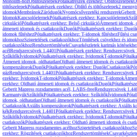
Monolith-hoz
Öblítőszelepek
Pótalkatrészek ezekhez: Öblítőszelepek
Ö
töltőszelepek
Pótalkatrészek ezekhez: Öblítő és töltőszelepek
2 mennyis
idomok
Membránok
Záródugók
Nyomócsővezetéki rendszerek
Geberit
Idomok
Kapcsolóelemek
Pótalkatrészek ezekhez: Kapcsolóelemek
Szű
cirkuláció
Pótalkatrészek ezekhez: Belső cirkuláció
Átmeneti idomok, o
átmeneti idomok és csatlakozók
Dugók
Pótalkatrészek ezekhez: Dugó
idomok fűtéshez
Pótalkatrészek ezekhez: T-idomok fűtéshez
Fűtési cs
idomokhoz
Szigetelések csatlakozókhoz
Tömítések csövekhez és ido
csatlakozókhoz
Rendszertömítések
Csavarkészletek karimás kötésekhe
acél
Rendszercsövek 1.4401
Pótalkatrészek ezekhez: Rendszercsövek
Szűkítők
Ívidomok
Pótalkatrészek ezekhez: Ívidomok
T-idomok
Pótalk
Átmeneti idomok, oldhatatlan
Oldható átmeneti idomok és csatlakozó
kompenzátorok
Dugók
Pótalkatrészek ezekhez: Dugók
Csatlakozók
Pót
gáz
Rendszercsövek 1.4401
Pótalkatrészek ezekhez: Rendszercsövek 
ezekhez: Ívidomok
T-idomok
Pótalkatrészek ezekhez: T-idomok
Átmene
ezekhez: Oldható átmeneti idomok és csatlakozók
Dugók
Pótalkatrész
Geberit Mapress rozsdamentes acél, LABS-free
Rendszercsövek 1.44
Karmantyúk
Szűkítők
Pótalkatrészek ezekhez: Szűkítők
Ívidomok
Pótal
idomok, oldhatatlan
Oldható átmeneti idomok és csatlakozók
Pótalkatr
Csatlakozók
Axiális kompenzátorok
Pótalkatrészek ezekhez: Axiális 
kék
Rendszercsövek 1.4401
Pótalkatrészek ezekhez: Rendszercsövek 
Szűkítők
Ívidomok
Pótalkatrészek ezekhez: Ívidomok
T-idomok
Pótalk
csatlakozók
Pótalkatrészek ezekhez: Oldható átmeneti idomok és csat
Geberit Mapress rozsdamentes acélhoz
Szigetelések csatlakozókhoz
Sz
ezekhez: Rögzítések csatlakozókhoz
Rendszertömítések
Csavarkészlet