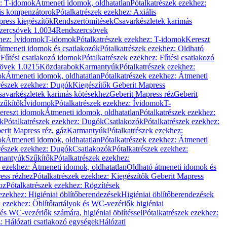
z: T-idomok
Átmeneti idomok, oldhatatlan
Pótalkatrészek ezekhez:
is kompenzátorok
Pótalkatrészek ezekhez: Axiális
ress kiegészítők
Rendszertömítések
Csavarkészletek karimás
zercsövek 1.0034
Rendszercsövek
khez: Ívidomok
T-idomok
Pótalkatrészek ezekhez: T-idomok
Kereszt
átmeneti idomok és csatlakozók
Pótalkatrészek ezekhez: Oldható
k
Fűtési csatlakozó idomok
Pótalkatrészek ezekhez: Fűtési csatlakozó
övek 1.0215
Közdarabok
Karmantyúk
Pótalkatrészek ezekhez:
ok
Átmeneti idomok, oldhatatlan
Pótalkatrészek ezekhez: Átmeneti
részek ezekhez: Dugók
Kiegészítők Geberit Mapress
savarkészletek karimás kötésekhez
Geberit Mapress réz
Geberit
Szűkítők
Ívidomok
Pótalkatrészek ezekhez: Ívidomok
T-
Kereszt idomok
Átmeneti idomok, oldhatatlan
Pótalkatrészek ezekhez:
k
Pótalkatrészek ezekhez: Dugók
Csatlakozók
Pótalkatrészek ezekhez:
erit Mapress réz, gáz
Karmantyúk
Pótalkatrészek ezekhez:
ok
Átmeneti idomok, oldhatatlan
Pótalkatrészek ezekhez: Átmeneti
részek ezekhez: Dugók
Csatlakozók
Pótalkatrészek ezekhez:
rmantyúk
Szűkítők
Pótalkatrészek ezekhez:
k ezekhez: Átmeneti idomok, oldhatatlan
Oldható átmeneti idomok és
ess rézhez
Pótalkatrészek ezekhez: Kiegészítők Geberit Mapress
oz
Pótalkatrészek ezekhez: Rögzítések
ezekhez: Higiéniai öblítőberendezések
Higiéniai öblítőberendezések
k ezekhez: Öblítőtartályok és WC-vezérlők higiéniai
 és WC-vezérlők számára, higiéniai öblítéssel
Pótalkatrészek ezekhez:
: Hálózati csatlakozó egységek
Hálózati