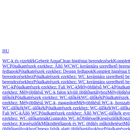
HU
WC-k és vizeldék
Geberit AquaClean higiéniai berendezések
Komplett
WC
Pótalkatrészek ezekhez: Álló WC
WC kerámiára szerelhető beren
fedlapok
Pótalkatrészek ezekhez: Design fedlapok
Komplett higiéniai
berendezésekhez
Pótalkatrészek ezekhez: WC kerámiára szerelhető b
berendezésekhez
Pótalkatrészek ezekhez: WC kerámiára szerelhető b
WC-k
Pótalkatrészek ezekhez: Fali WC-k
Mélyöblítésű WC-k
Pótalkat
ezekhez: Mélyöblítésű WC-k falon kívüli öblítőtartályhoz
Mélyöblíté
ülőkék
Pótalkatrészek ezekhez: WC-ülőkék
WC-ülőkék
Pótalkatrésze
ezekhez: Mélyöblítésű WC-k, magasított
Mélyöblítésű WC-k, hosszabb
WC-ülőkék
WC-ülőkék
Pótalkatrészek ezekhez: WC-ülőkék
WC-ülőka
Fali WC-k
Álló WC
Pótalkatrészek ezekhez: Álló WC
WC-ülőkék gye
ezekhez: WC-ülőkarimák
Guggolós WC-k
Öblítéssel
Kiegészítők
Rögzí
ezekhez: Kiegészítők
Működtetőlapok és WC öblítés működtetései
Műk
öblítőtartályokhoz
Omega falsík alatti öblítőtartályokhoz
Pótalkatrészek