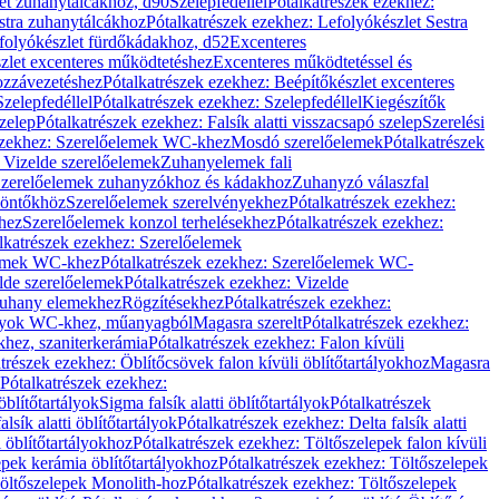
let zuhanytálcákhoz, d90
Szelepfedéllel
Pótalkatrészek ezekhez:
stra zuhanytálcákhoz
Pótalkatrészek ezekhez: Lefolyókészlet Sestra
efolyókészlet fürdőkádakhoz, d52
Excenteres
szlet excenteres működtetéshez
Excenteres működtetéssel és
ozzávezetéshez
Pótalkatrészek ezekhez: Beépítőkészlet excenteres
Szelepfedéllel
Pótalkatrészek ezekhez: Szelepfedéllel
Kiegészítők
szelep
Pótalkatrészek ezekhez: Falsík alatti visszacsapó szelep
Szerelési
ezekhez: Szerelőelemek WC-khez
Mosdó szerelőelemek
Pótalkatrészek
 Vizelde szerelőelemek
Zuhanyelemek fali
 Szerelőelemek zuhanyzókhoz és kádakhoz
Zuhanyzó válaszfal
iöntőkhöz
Szerelőelemek szerelvényekhez
Pótalkatrészek ezekhez:
hez
Szerelőelemek konzol terhelésekhez
Pótalkatrészek ezekhez:
lkatrészek ezekhez: Szerelőelemek
lemek WC-khez
Pótalkatrészek ezekhez: Szerelőelemek WC-
lde szerelőelemek
Pótalkatrészek ezekhez: Vizelde
uhany elemekhez
Rögzítésekhez
Pótalkatrészek ezekhez:
rtályok WC-khez, műanyagból
Magasra szerelt
Pótalkatrészek ezekhez:
khez, szaniterkerámia
Pótalkatrészek ezekhez: Falon kívüli
trészek ezekhez: Öblítőcsövek falon kívüli öblítőtartályokhoz
Magasra
Pótalkatrészek ezekhez:
 öblítőtartályok
Sigma falsík alatti öblítőtartályok
Pótalkatrészek
alsík alatti öblítőtartályok
Pótalkatrészek ezekhez: Delta falsík alatti
 öblítőtartályokhoz
Pótalkatrészek ezekhez: Töltőszelepek falon kívüli
epek kerámia öblítőtartályokhoz
Pótalkatrészek ezekhez: Töltőszelepek
öltőszelepek Monolith-hoz
Pótalkatrészek ezekhez: Töltőszelepek