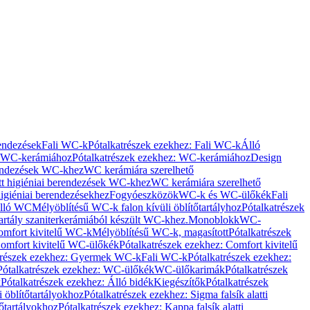
rendezések
Fali WC-k
Pótalkatrészek ezekhez: Fali WC-k
Álló
WC-kerámiához
Pótalkatrészek ezekhez: WC-kerámiához
Design
rendezések WC-khez
WC kerámiára szerelhető
t higiéniai berendezések WC-khez
WC kerámiára szerelhető
igiéniai berendezésekhez
Fogyóeszközök
WC-k és WC-ülőkék
Fali
Álló WC
Mélyöblítésű WC-k falon kívüli öblítőtartályhoz
Pótalkatrészek
tartály szaniterkerámiából készült WC-khez.
Monoblokk
WC-
omfort kivitelű WC-k
Mélyöblítésű WC-k, magasított
Pótalkatrészek
omfort kivitelű WC-ülőkék
Pótalkatrészek ezekhez: Comfort kivitelű
trészek ezekhez: Gyermek WC-k
Fali WC-k
Pótalkatrészek ezekhez:
Pótalkatrészek ezekhez: WC-ülőkék
WC-ülőkarimák
Pótalkatrészek
k
Pótalkatrészek ezekhez: Álló bidék
Kiegészítők
Pótalkatrészek
i öblítőtartályokhoz
Pótalkatrészek ezekhez: Sigma falsík alatti
tőtartályokhoz
Pótalkatrészek ezekhez: Kappa falsík alatti