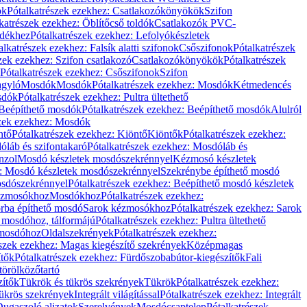
ök
Pótalkatrészek ezekhez: Csatlakozókönyökök
Szifon
katrészek ezekhez: Öblítőcső toldók
Csatlakozók PVC-
ldékhez
Pótalkatrészek ezekhez: Lefolyókészletek
alkatrészek ezekhez: Falsík alatti szifonok
Csőszifonok
Pótalkatrészek
zek ezekhez: Szifon csatlakozó
Csatlakozókönyökök
Pótalkatrészek
Pótalkatrészek ezekhez: Csőszifonok
Szifon
gyló
Mosdók
Mosdók
Pótalkatrészek ezekhez: Mosdók
Kétmedencés
osdók
Pótalkatrészek ezekhez: Pultra ültethető
Beépíthető mosdók
Pótalkatrészek ezekhez: Beépíthető mosdók
Alulról
szek ezekhez: Mosdók
ntő
Pótalkatrészek ezekhez: Kiöntő
Kiöntők
Pótalkatrészek ezekhez:
láb és szifontakaró
Pótalkatrészek ezekhez: Mosdóláb és
nzol
Mosdó készletek mosdószekrénnyel
Kézmosó készletek
z: Mosdó készletek mosdószekrénnyel
Szekrénybe építhető mosdó
osdószekrénnyel
Pótalkatrészek ezekhez: Beépíthető mosdó készletek
Kézmosókhoz
Mosdókhoz
Pótalkatrészek ezekhez:
orba építhető mosdó
Sarok kézmosókhoz
Pótalkatrészek ezekhez: Sarok
ő mosdóhoz, tálformájú
Pótalkatrészek ezekhez: Pultra ültethető
 mosdóhoz
Oldalszekrények
Pótalkatrészek ezekhez:
észek ezekhez: Magas kiegészítő szekrények
Középmagas
ítők
Pótalkatrészek ezekhez: Fürdőszobabútor-kiegészítők
Fali
törölközőtartó
zítők
Tükrök és tükrös szekrények
Tükrök
Pótalkatrészek ezekhez:
Tükrös szekrények
Integrált világítással
Pótalkatrészek ezekhez: Integrált
ugaszoló aljzatok
Szerelvények
Mosdócsaptelep
Pótalkatrészek