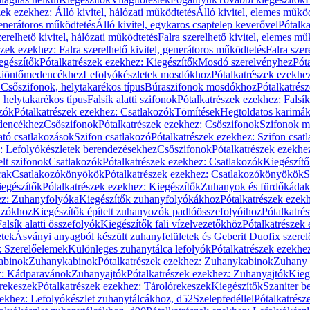
zek ezekhez: Álló kivitel, hálózati működtetés
Álló kivitel, elemes műkö
generátoros működtetés
Álló kivitel, egykaros csaptelep keverővel
Pótalka
erelhető kivitel, hálózati működtetés
Falra szerelhető kivitel, elemes mű
szek ezekhez: Falra szerelhető kivitel, generátoros működtetés
Falra szer
egészítők
Pótalkatrészek ezekhez: Kiegészítők
Mosdó szerelvényhez
Pót
 kiöntőmedencékhez
Lefolyókészletek mosdókhoz
Pótalkatrészek ezekhe
 Csőszifonok, helytakarékos típus
Búraszifonok mosdókhoz
Pótalkatrés
helytakarékos típus
Falsík alatti szifonok
Pótalkatrészek ezekhez: Falsík 
zók
Pótalkatrészek ezekhez: Csatlakozók
Tömítések
Hegtoldatos karimá
edencékhez
Csőszifonok
Pótalkatrészek ezekhez: Csőszifonok
Szifonok m
tó csatlakozások
Szifon csatlakozó
Pótalkatrészek ezekhez: Szifon csat
z: Lefolyókészletek berendezésekhez
Csőszifonok
Pótalkatrészek ezekhe
elt szifonok
Csatlakozók
Pótalkatrészek ezekhez: Csatlakozók
Kiegészít
rak
Csatlakozókönyökök
Pótalkatrészek ezekhez: Csatlakozókönyökök
S
egészítők
Pótalkatrészek ezekhez: Kiegészítők
Zuhanyok és fürdőkádak
ez: Zuhanyfolyóka
Kiegészítők zuhanyfolyókákhoz
Pótalkatrészek ezek
nyzókhoz
Kiegészítők épített zuhanyozók padlóösszefolyóihoz
Pótalkatré
alsík alatti összefolyók
Kiegészítők fali vízelvezetőkhöz
Pótalkatrészek 
etek
Ásványi anyagból készült zuhanyfelületek és Geberit Duofix szere
: Szerelőelemek
Különleges zuhanytálca lefolyók
Pótalkatrészek ezekhe
abinok
Zuhanykabinok
Pótalkatrészek ezekhez: Zuhanykabinok
Zuhany 
ez: Kádparavánok
Zuhanyajtók
Pótalkatrészek ezekhez: Zuhanyajtók
Kieg
rekeszek
Pótalkatrészek ezekhez: Tárolórekeszek
Kiegészítők
Szaniter b
zekhez: Lefolyókészlet zuhanytálcákhoz, d52
Szelepfedéllel
Pótalkatrész