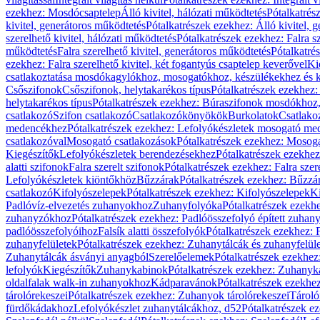
ezekhez: Mosdócsaptelep
Álló kivitel, hálózati működtetés
Pótalkatrés
kivitel, generátoros működtetés
Pótalkatrészek ezekhez: Álló kivitel, 
szerelhető kivitel, hálózati működtetés
Pótalkatrészek ezekhez: Falra sz
működtetés
Falra szerelhető kivitel, generátoros működtetés
Pótalkatré
ezekhez: Falra szerelhető kivitel, két fogantyús csaptelep keverővel
Ki
csatlakoztatása mosdókagylókhoz, mosogatókhoz, készülékekhez és
Csőszifonok
Csőszifonok, helytakarékos típus
Pótalkatrészek ezekhez:
helytakarékos típus
Pótalkatrészek ezekhez: Búraszifonok mosdókhoz, 
csatlakozó
Szifon csatlakozó
Csatlakozókönyökök
Burkolatok
Csatlako
medencékhez
Pótalkatrészek ezekhez: Lefolyókészletek mosogató m
csatlakozóval
Mosogató csatlakozások
Pótalkatrészek ezekhez: Mosoga
Kiegészítők
Lefolyókészletek berendezésekhez
Pótalkatrészek ezekhe
alatti szifonok
Falra szerelt szifonok
Pótalkatrészek ezekhez: Falra szer
Lefolyókészletek kiöntőkhöz
Bűzzárak
Pótalkatrészek ezekhez: Bűzzá
csatlakozó
Kifolyószelepek
Pótalkatrészek ezekhez: Kifolyószelepek
Ki
Padlóvíz-elvezetés zuhanyokhoz
Zuhanyfolyóka
Pótalkatrészek ezekh
zuhanyzókhoz
Pótalkatrészek ezekhez: Padlóösszefolyó épített zuha
padlóösszefolyóihoz
Falsík alatti összefolyók
Pótalkatrészek ezekhez: F
zuhanyfelületek
Pótalkatrészek ezekhez: Zuhanytálcák és zuhanyfelül
Zuhanytálcák ásványi anyagból
Szerelőelemek
Pótalkatrészek ezekhez
lefolyók
Kiegészítők
Zuhanykabinok
Pótalkatrészek ezekhez: Zuhanyk
oldalfalak walk-in zuhanyokhoz
Kádparavánok
Pótalkatrészek ezekh
tárolórekeszei
Pótalkatrészek ezekhez: Zuhanyok tárolórekeszei
Tároló
fürdőkádakhoz
Lefolyókészlet zuhanytálcákhoz, d52
Pótalkatrészek e