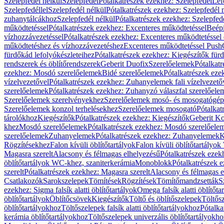
Szelepfedél nélkül
Szelepfedél
Pótalkatrészek ezekhez: Szelepfedél
Lef
Szelepfedéllel
Szelepfedél nélkül
Pótalkatrészek ezekhez: Szelepfedél 
zuhanytálcákhoz
Szelepfedél nélkül
Pótalkatrészek ezekhez: Szelepfed
működtetéssel
Pótalkatrészek ezekhez: Excenteres működtetéssel
Beépí
vízhozzávezetéssel
Pótalkatrészek ezekhez: Excenteres működtetéssel 
működtetéshez és vízhozzávezetéshez
Excenteres működtetéssel Push
fürdőkád lefolyókészleteihez
Pótalkatrészek ezekhez: Kiegészítők fürd
rendszerek és öblítőrendszerek
Geberit Duofix
Szerelőelemek
Pótalkat
ezekhez: Mosdó szerelőelemek
Bidé szerelőelemek
Pótalkatrészek eze
vízelvezetővel
Pótalkatrészek ezekhez: Zuhanyelemek fali vízelvezető
szerelőelemek
Pótalkatrészek ezekhez: Zuhanyzó válaszfal szerelőele
Szerelőelemek szerelvényekhez
Szerelőelemek mosó- és mosogatógé
Szerelőelemek konzol terhelésekhez
Szerelőelemek mosogató
Pótalkat
tárolókhoz
Kiegészítők
Pótalkatrészek ezekhez: Kiegészítők
Geberit K
khez
Mosdó szerelőelemek
Pótalkatrészek ezekhez: Mosdó szerelőele
szerelőelemek
Zuhanyelemek
Pótalkatrészek ezekhez: Zuhanyelemek
K
Rögzítésekhez
Falon kívüli öblítőtartályok
Falon kívüli öblítőtartály
Magasra szerelt
Alacsony és félmagas elhelyezésű
Pótalkatrészek ezek
öblítőtartályok WC-khez, szaniterkerámia
Monoblokk
Pótalkatrészek 
szerelt
Pótalkatrészek ezekhez: Magasra szerelt
Alacsony és félmagas e
Csatlakozók
Sarokszelepek
Tömítések
Rögzítések
Tömítőmandzsetták
S
ezekhez: Sigma falsík alatti öblítőtartályok
Omega falsík alatti öblítőta
öblítőtartályok
Öblítőcsövek
Kiegészítők
Töltő és öblítőszelepek
Töltős
öblítőtartályokhoz
Töltőszelepek falsík alatti öblítőtartályokhoz
Pótalka
kerámia öblítőtartályokhoz
Töltőszelepek univerzális öblítőtartályokho