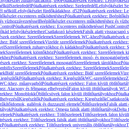
olyókészlet zuhanytálcákhoz, d90
Pótalkatrészek ezekhez: Lefolyókész
nélkül
Szelepfedél
Pótalkatrészek ezekhez: Szelepfedél
Lefolyókészlet Se
él nélkül
Lefolyókészlet fürdőkádakhoz, d52
Pótalkatrészek ezekhez: L
tőkészlet excenteres működtetéshez
Pótalkatrészek ezekhez: Beépítőké
és vízhozzávezetéssel
Beépítőkészlet excenteres működtetéshez és vízh
Control
Pótalkatrészek ezekhez: Excenteres működtetéssel PushControl
őkád lefolyókészleteihez
Csatlakozó készletek
Falsík alatti visszacsapó 
részek ezekhez: Szerelőelemek
Szerelőelemek WC-khez
Pótalkatrészek 
khez: Bidé szerelőelemek
Vizelde szerelőelemek
Pótalkatrészek ezekhez:
vel
Szerelőelemek zuhanyzókhoz és kádakhoz
Pótalkatrészek ezekhez:
mek
Szerelőelemek kiöntőkhöz
Pótalkatrészek ezekhez: Szerelőelemek k
pekhez
Pótalkatrészek ezekhez: Szerelőelemek mosó- és mosogatógépek
részek ezekhez: Szerelőelemek mosogató
Szerelőelemek tárolókhoz
Póta
ombifix
Szerelőelemek
Pótalkatrészek ezekhez: Szerelőelemek
Szerelőe
mek
Bidé szerelőelemek
Pótalkatrészek ezekhez: Bidé szerelőelemek
Vize
iegészítők
Pótalkatrészek ezekhez: Kiegészítők
WC-szerelőelemekhez
Z
ok WC-khez, műanyagból
Pótalkatrészek ezekhez: Falon kívüli öblítőta
hez: Alacsony és félmagas elhelyezésű
Falon kívüli öblítőtartályok WC-
ezekhez: Monoblokk
Öblítőcsövek falon kívüli öblítőtartályokhoz
Pótalka
lhelyezésű
Kiegészítők
Pótalkatrészek ezekhez: Kiegészítők
Csatlakozók
zűkítőidomok, gallérok és duzzasztó elemek
Öblítőszelepek
Falsík alatti
rtályok
Pótalkatrészek ezekhez: Omega falsík alatti öblítőtartályok
Delta f
zelepek
Pótalkatrészek ezekhez: Töltőszelepek
Töltőszelepek falon kívüli
trészek ezekhez: Töltőszelepek falsík alatti öblítőtartályokhoz
Töltőszel
z
Pótalkatrészek ezekhez: Töltőszelepek univerzális öblítőtartályokhoz
T