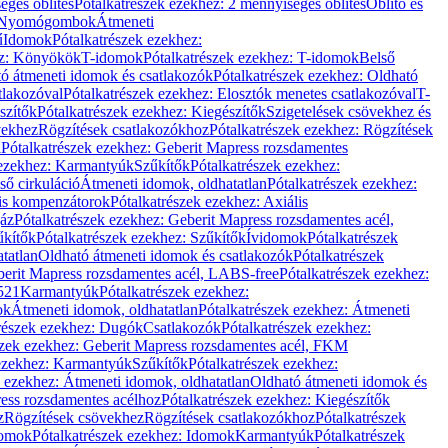
éges öblítés
Pótalkatrészek ezekhez: 2 mennyiséges öblítés
Öblítő és
Nyomógombok
Átmeneti
ű
Idomok
Pótalkatrészek ezekhez:
ez: Könyökök
T-idomok
Pótalkatrészek ezekhez: T-idomok
Belső
ó átmeneti idomok és csatlakozók
Pótalkatrészek ezekhez: Oldható
tlakozóval
Pótalkatrészek ezekhez: Elosztók menetes csatlakozóval
T-
szítők
Pótalkatrészek ezekhez: Kiegészítők
Szigetelések csövekhez és
vekhez
Rögzítések csatlakozókhoz
Pótalkatrészek ezekhez: Rögzítések
l
Pótalkatrészek ezekhez: Geberit Mapress rozsdamentes
 ezekhez: Karmantyúk
Szűkítők
Pótalkatrészek ezekhez:
ső cirkuláció
Átmeneti idomok, oldhatatlan
Pótalkatrészek ezekhez:
is kompenzátorok
Pótalkatrészek ezekhez: Axiális
gáz
Pótalkatrészek ezekhez: Geberit Mapress rozsdamentes acél,
űkítők
Pótalkatrészek ezekhez: Szűkítők
Ívidomok
Pótalkatrészek
tatlan
Oldható átmeneti idomok és csatlakozók
Pótalkatrészek
erit Mapress rozsdamentes acél, LABS-free
Pótalkatrészek ezekhez:
521
Karmantyúk
Pótalkatrészek ezekhez:
ok
Átmeneti idomok, oldhatatlan
Pótalkatrészek ezekhez: Átmeneti
részek ezekhez: Dugók
Csatlakozók
Pótalkatrészek ezekhez:
szek ezekhez: Geberit Mapress rozsdamentes acél, FKM
 ezekhez: Karmantyúk
Szűkítők
Pótalkatrészek ezekhez:
k ezekhez: Átmeneti idomok, oldhatatlan
Oldható átmeneti idomok és
ess rozsdamentes acélhoz
Pótalkatrészek ezekhez: Kiegészítők
z
Rögzítések csövekhez
Rögzítések csatlakozókhoz
Pótalkatrészek
omok
Pótalkatrészek ezekhez: Idomok
Karmantyúk
Pótalkatrészek