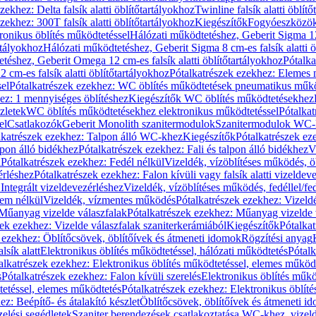
zekhez: Delta falsík alatti öblítőtartályokhoz
Twinline falsík alatti öblít
zekhez: 300T falsík alatti öblítőtartályokhoz
Kiegészítők
Fogyóeszközö
ronikus öblítés működtetéssel
Hálózati működtetéshez, Geberit Sigma 12 
rtályokhoz
Hálózati működtetéshez, Geberit Sigma 8 cm-es falsík alatti ö
téshez, Geberit Omega 12 cm-es falsík alatti öblítőtartályokhoz
Pótalk
cm-es falsík alatti öblítőtartályokhoz
Pótalkatrészek ezekhez: Elemes m
el
Pótalkatrészek ezekhez: WC öblítés működtetések pneumatikus műkö
ez: 1 mennyiséges öblítéshez
Kiegészítők WC öblítés működtetésekhez
zletek
WC öblítés működtetésekhez elektronikus működtetéssel
Pótalka
el
Csatlakozók
Geberit Monolith szanitermodulok
Szanitermodulok WC-
lkatrészek ezekhez: Talpon álló WC-khez
Kiegészítők
Pótalkatrészek ez
alpon álló bidékhez
Pótalkatrészek ezekhez: Fali és talpon álló bidékhez
V
l
Pótalkatrészek ezekhez: Fedél nélkül
Vizeldék, vízöblítéses működés, ö
érléshez
Pótalkatrészek ezekhez: Falon kívüli vagy falsík alatti vizeldev
Integrált vizeldevezérléshez
Vizeldék, vízöblítéses működés, fedéllel/fe
rem nélkül
Vizeldék, vízmentes működés
Pótalkatrészek ezekhez: Vizel
Műanyag vizelde válaszfalak
Pótalkatrészek ezekhez: Műanyag vizelde 
zek ezekhez: Vizelde válaszfalak szaniterkerámiából
Kiegészítők
Pótalka
 ezekhez: Öblítőcsövek, öblítőívek és átmeneti idomok
Rögzítési anyag
lsík alatt
Elektronikus öblítés működtetéssel, hálózati működtetés
Pótalk
alkatrészek ezekhez: Elektronikus öblítés működtetéssel, elemes működ
s
Pótalkatrészek ezekhez: Falon kívüli szerelés
Elektronikus öblítés műkö
tetéssel, elemes működtetés
Pótalkatrészek ezekhez: Elektronikus öblít
z: Beépítő- és átalakító készlet
Öblítőcsövek, öblítőívek és átmeneti i
elési segédletek
Szaniter berendezések csatlakoztatása WC-khez, vizel