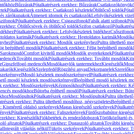
öntőkhöz
Bűzzárak
Pótalkatrészek ezekhez: Bűzzárak
Csatlakozókönyök
etek
Pótalkatrészek ezekhez: Csatlakozó készletek
Öblítőcső toldók
Pótal
 és zárókupakok
Átmeneti idomok és csatlakozók
Lefolyókészletek vize
szifonok
Pótalkatrészek ezekhez: Csigaszifonok
Falsík alatti szifonok
Pót
 ezekhez: Öblítőcsövek és öblítőcső toldók
Szifon csatlakozó
Pótalkatrés
idékhez
Pótalkatrészek ezekhez: Lefolyókészletek bidékhez
Csőszifonok
toldatos karimák
Pótalkatrészek ezekhez: Hegtoldatos karimák
Mosdóka
nyhez
Pótalkatrészek ezekhez: Mosdók szekrényhez
Pultra ültethető m
lig beépíthető mosdók
Pótalkatrészek ezekhez: Félig beépíthető mosdók
Sarokmosdó
Comfort kivitelű mosdók
Mosdók gyerekeknek
Pótalkatré
őmedencék
További mosdók
Pótalkatrészek ezekhez: További mosdók
Kiö
e
Gipszfelfogó medencék
Mosdókagylók tantermekhez
Kiegészítők
Mosdó
takarók
Kiegészítők
Szelepfedél
Rögzítési anyag
Dekorpanelek
Szerelőko
szekrénnyel
Mosdó készletek mosdószekrénnyel
Pótalkatrészek ezekhe
thető mosdó készletek mosdószekrénnyel
Beépíthető mosdó készletek m
ek ezekhez: Mosdószekrények
Kézmosókhoz
Pótalkatrészek ezekhez: 
edencés mosdókhoz
Bútorba építhető mosdó
Pótalkatrészek ezekhez: Bút
ókhoz
Mosdópultok
Pótalkatrészek ezekhez: Mosdópultok
Pultra ültethet
atrészek ezekhez: Pultra ültethető mosdóhoz, négyszögletes
Beépíthető
z: Kisméretű oldalsó szekrények
Magas kiegészítő szekrények
Pótalkatr
rények
Pótalkatrészek ezekhez: Faliszekrények
Fürdőszobabútor-kiegész
 ezekhez: Kiegészítők
Fiókbetétek és rendeződobozok
Törölközőtartó és 
oló aljzatok
Pótalkatrészek ezekhez: Dugaszoló aljzatok
További kiegés
al
Integrált világítás nélkül
Tükrös szekrények
Pótalkatrészek ezekhez: 
lágítás nélkül
Kiegészítők
Világítótestek
Fogantyúk
További kiegészítők
D