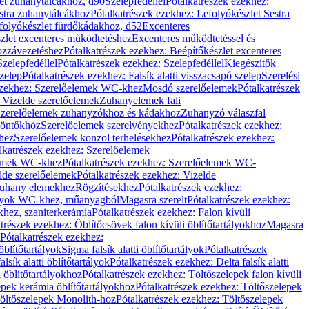
let zuhanytálcákhoz, d90
Szelepfedéllel
Pótalkatrészek ezekhez:
stra zuhanytálcákhoz
Pótalkatrészek ezekhez: Lefolyókészlet Sestra
efolyókészlet fürdőkádakhoz, d52
Excenteres
szlet excenteres működtetéshez
Excenteres működtetéssel és
ozzávezetéshez
Pótalkatrészek ezekhez: Beépítőkészlet excenteres
Szelepfedéllel
Pótalkatrészek ezekhez: Szelepfedéllel
Kiegészítők
szelep
Pótalkatrészek ezekhez: Falsík alatti visszacsapó szelep
Szerelési
ezekhez: Szerelőelemek WC-khez
Mosdó szerelőelemek
Pótalkatrészek
 Vizelde szerelőelemek
Zuhanyelemek fali
 Szerelőelemek zuhanyzókhoz és kádakhoz
Zuhanyzó válaszfal
iöntőkhöz
Szerelőelemek szerelvényekhez
Pótalkatrészek ezekhez:
hez
Szerelőelemek konzol terhelésekhez
Pótalkatrészek ezekhez:
lkatrészek ezekhez: Szerelőelemek
lemek WC-khez
Pótalkatrészek ezekhez: Szerelőelemek WC-
lde szerelőelemek
Pótalkatrészek ezekhez: Vizelde
uhany elemekhez
Rögzítésekhez
Pótalkatrészek ezekhez:
rtályok WC-khez, műanyagból
Magasra szerelt
Pótalkatrészek ezekhez:
khez, szaniterkerámia
Pótalkatrészek ezekhez: Falon kívüli
trészek ezekhez: Öblítőcsövek falon kívüli öblítőtartályokhoz
Magasra
Pótalkatrészek ezekhez:
 öblítőtartályok
Sigma falsík alatti öblítőtartályok
Pótalkatrészek
alsík alatti öblítőtartályok
Pótalkatrészek ezekhez: Delta falsík alatti
 öblítőtartályokhoz
Pótalkatrészek ezekhez: Töltőszelepek falon kívüli
epek kerámia öblítőtartályokhoz
Pótalkatrészek ezekhez: Töltőszelepek
öltőszelepek Monolith-hoz
Pótalkatrészek ezekhez: Töltőszelepek