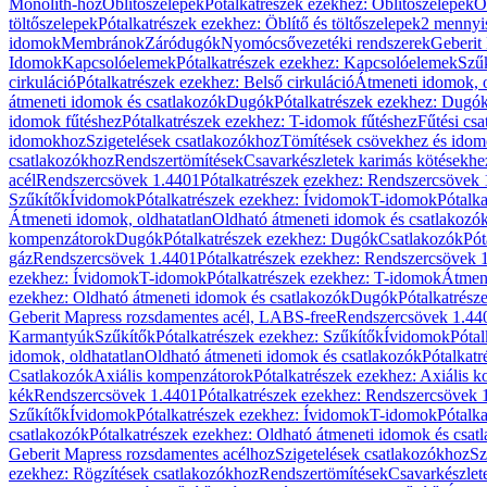
Monolith-hoz
Öblítőszelepek
Pótalkatrészek ezekhez: Öblítőszelepek
Ö
töltőszelepek
Pótalkatrészek ezekhez: Öblítő és töltőszelepek
2 mennyis
idomok
Membránok
Záródugók
Nyomócsővezetéki rendszerek
Geberit
Idomok
Kapcsolóelemek
Pótalkatrészek ezekhez: Kapcsolóelemek
Szű
cirkuláció
Pótalkatrészek ezekhez: Belső cirkuláció
Átmeneti idomok, o
átmeneti idomok és csatlakozók
Dugók
Pótalkatrészek ezekhez: Dugó
idomok fűtéshez
Pótalkatrészek ezekhez: T-idomok fűtéshez
Fűtési cs
idomokhoz
Szigetelések csatlakozókhoz
Tömítések csövekhez és ido
csatlakozókhoz
Rendszertömítések
Csavarkészletek karimás kötésekhe
acél
Rendszercsövek 1.4401
Pótalkatrészek ezekhez: Rendszercsövek
Szűkítők
Ívidomok
Pótalkatrészek ezekhez: Ívidomok
T-idomok
Pótalk
Átmeneti idomok, oldhatatlan
Oldható átmeneti idomok és csatlakozó
kompenzátorok
Dugók
Pótalkatrészek ezekhez: Dugók
Csatlakozók
Pót
gáz
Rendszercsövek 1.4401
Pótalkatrészek ezekhez: Rendszercsövek 
ezekhez: Ívidomok
T-idomok
Pótalkatrészek ezekhez: T-idomok
Átmene
ezekhez: Oldható átmeneti idomok és csatlakozók
Dugók
Pótalkatrész
Geberit Mapress rozsdamentes acél, LABS-free
Rendszercsövek 1.44
Karmantyúk
Szűkítők
Pótalkatrészek ezekhez: Szűkítők
Ívidomok
Pótal
idomok, oldhatatlan
Oldható átmeneti idomok és csatlakozók
Pótalkatr
Csatlakozók
Axiális kompenzátorok
Pótalkatrészek ezekhez: Axiális 
kék
Rendszercsövek 1.4401
Pótalkatrészek ezekhez: Rendszercsövek 
Szűkítők
Ívidomok
Pótalkatrészek ezekhez: Ívidomok
T-idomok
Pótalk
csatlakozók
Pótalkatrészek ezekhez: Oldható átmeneti idomok és csat
Geberit Mapress rozsdamentes acélhoz
Szigetelések csatlakozókhoz
Sz
ezekhez: Rögzítések csatlakozókhoz
Rendszertömítések
Csavarkészlet