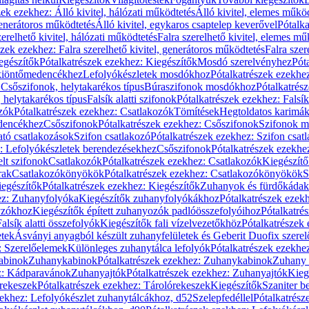
zek ezekhez: Álló kivitel, hálózati működtetés
Álló kivitel, elemes műkö
generátoros működtetés
Álló kivitel, egykaros csaptelep keverővel
Pótalka
erelhető kivitel, hálózati működtetés
Falra szerelhető kivitel, elemes mű
szek ezekhez: Falra szerelhető kivitel, generátoros működtetés
Falra szer
egészítők
Pótalkatrészek ezekhez: Kiegészítők
Mosdó szerelvényhez
Pót
 kiöntőmedencékhez
Lefolyókészletek mosdókhoz
Pótalkatrészek ezekhe
 Csőszifonok, helytakarékos típus
Búraszifonok mosdókhoz
Pótalkatrés
helytakarékos típus
Falsík alatti szifonok
Pótalkatrészek ezekhez: Falsík 
zók
Pótalkatrészek ezekhez: Csatlakozók
Tömítések
Hegtoldatos karimá
edencékhez
Csőszifonok
Pótalkatrészek ezekhez: Csőszifonok
Szifonok m
tó csatlakozások
Szifon csatlakozó
Pótalkatrészek ezekhez: Szifon csat
z: Lefolyókészletek berendezésekhez
Csőszifonok
Pótalkatrészek ezekhe
elt szifonok
Csatlakozók
Pótalkatrészek ezekhez: Csatlakozók
Kiegészít
rak
Csatlakozókönyökök
Pótalkatrészek ezekhez: Csatlakozókönyökök
S
egészítők
Pótalkatrészek ezekhez: Kiegészítők
Zuhanyok és fürdőkádak
ez: Zuhanyfolyóka
Kiegészítők zuhanyfolyókákhoz
Pótalkatrészek ezek
nyzókhoz
Kiegészítők épített zuhanyozók padlóösszefolyóihoz
Pótalkatré
alsík alatti összefolyók
Kiegészítők fali vízelvezetőkhöz
Pótalkatrészek 
etek
Ásványi anyagból készült zuhanyfelületek és Geberit Duofix szere
: Szerelőelemek
Különleges zuhanytálca lefolyók
Pótalkatrészek ezekhe
abinok
Zuhanykabinok
Pótalkatrészek ezekhez: Zuhanykabinok
Zuhany 
ez: Kádparavánok
Zuhanyajtók
Pótalkatrészek ezekhez: Zuhanyajtók
Kieg
rekeszek
Pótalkatrészek ezekhez: Tárolórekeszek
Kiegészítők
Szaniter b
zekhez: Lefolyókészlet zuhanytálcákhoz, d52
Szelepfedéllel
Pótalkatrész