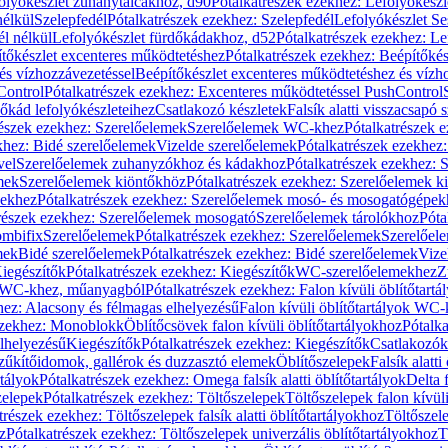
olyókészlet zuhanytálcákhoz, d90
Pótalkatrészek ezekhez: Lefolyókész
nélkül
Szelepfedél
Pótalkatrészek ezekhez: Szelepfedél
Lefolyókészlet Se
él nélkül
Lefolyókészlet fürdőkádakhoz, d52
Pótalkatrészek ezekhez: L
tőkészlet excenteres működtetéshez
Pótalkatrészek ezekhez: Beépítőké
és vízhozzávezetéssel
Beépítőkészlet excenteres működtetéshez és vízh
Control
Pótalkatrészek ezekhez: Excenteres működtetéssel PushControl
őkád lefolyókészleteihez
Csatlakozó készletek
Falsík alatti visszacsapó 
részek ezekhez: Szerelőelemek
Szerelőelemek WC-khez
Pótalkatrészek 
khez: Bidé szerelőelemek
Vizelde szerelőelemek
Pótalkatrészek ezekhez:
vel
Szerelőelemek zuhanyzókhoz és kádakhoz
Pótalkatrészek ezekhez:
mek
Szerelőelemek kiöntőkhöz
Pótalkatrészek ezekhez: Szerelőelemek k
pekhez
Pótalkatrészek ezekhez: Szerelőelemek mosó- és mosogatógépek
részek ezekhez: Szerelőelemek mosogató
Szerelőelemek tárolókhoz
Póta
ombifix
Szerelőelemek
Pótalkatrészek ezekhez: Szerelőelemek
Szerelőe
mek
Bidé szerelőelemek
Pótalkatrészek ezekhez: Bidé szerelőelemek
Vize
iegészítők
Pótalkatrészek ezekhez: Kiegészítők
WC-szerelőelemekhez
Z
ok WC-khez, műanyagból
Pótalkatrészek ezekhez: Falon kívüli öblítőta
hez: Alacsony és félmagas elhelyezésű
Falon kívüli öblítőtartályok WC-
ezekhez: Monoblokk
Öblítőcsövek falon kívüli öblítőtartályokhoz
Pótalka
lhelyezésű
Kiegészítők
Pótalkatrészek ezekhez: Kiegészítők
Csatlakozók
zűkítőidomok, gallérok és duzzasztó elemek
Öblítőszelepek
Falsík alatti
rtályok
Pótalkatrészek ezekhez: Omega falsík alatti öblítőtartályok
Delta f
zelepek
Pótalkatrészek ezekhez: Töltőszelepek
Töltőszelepek falon kívüli
trészek ezekhez: Töltőszelepek falsík alatti öblítőtartályokhoz
Töltőszel
z
Pótalkatrészek ezekhez: Töltőszelepek univerzális öblítőtartályokhoz
T