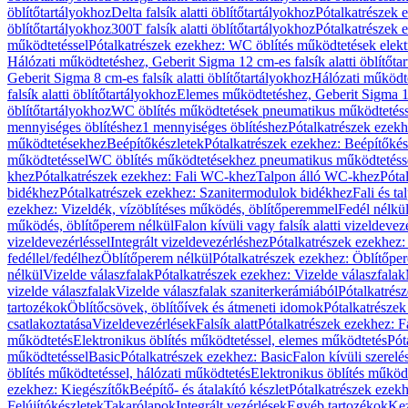
öblítőtartályokhoz
Delta falsík alatti öblítőtartályokhoz
Pótalkatrészek e
öblítőtartályokhoz
300T falsík alatti öblítőtartályokhoz
Pótalkatrészek e
működtetéssel
Pótalkatrészek ezekhez: WC öblítés működtetések elekt
Hálózati működtetéshez, Geberit Sigma 12 cm-es falsík alatti öblítőta
Geberit Sigma 8 cm-es falsík alatti öblítőtartályokhoz
Hálózati működte
falsík alatti öblítőtartályokhoz
Elemes működtetéshez, Geberit Sigma 12 
öblítőtartályokhoz
WC öblítés működtetések pneumatikus működtetéss
mennyiséges öblítéshez
1 mennyiséges öblítéshez
Pótalkatrészek ezekh
működtetésekhez
Beépítőkészletek
Pótalkatrészek ezekhez: Beépítőkés
működtetéssel
WC öblítés működtetésekhez pneumatikus működtetéss
khez
Pótalkatrészek ezekhez: Fali WC-khez
Talpon álló WC-khez
Póta
bidékhez
Pótalkatrészek ezekhez: Szanitermodulok bidékhez
Fali és t
ezekhez: Vizeldék, vízöblítéses működés, öblítőperemmel
Fedél nélkü
működés, öblítőperem nélkül
Falon kívüli vagy falsík alatti vizeldevez
vizeldevezérléssel
Integrált vizeldevezérléshez
Pótalkatrészek ezekhez: 
fedéllel/fedélhez
Öblítőperem nélkül
Pótalkatrészek ezekhez: Öblítőpe
nélkül
Vizelde válaszfalak
Pótalkatrészek ezekhez: Vizelde válaszfalak
vizelde válaszfalak
Vizelde válaszfalak szaniterkerámiából
Pótalkatrés
tartozékok
Öblítőcsövek, öblítőívek és átmeneti idomok
Pótalkatrészek
csatlakoztatása
Vizeldevezérlések
Falsík alatt
Pótalkatrészek ezekhez: Fa
működtetés
Elektronikus öblítés működtetéssel, elemes működtetés
Pót
működtetéssel
Basic
Pótalkatrészek ezekhez: Basic
Falon kívüli szerelé
öblítés működtetéssel, hálózati működtetés
Elektronikus öblítés működ
ezekhez: Kiegészítők
Beépítő- és átalakító készlet
Pótalkatrészek ezekhe
Felújítókészletek
Takarólapok
Integrált vezérlések
Egyéb tartozékok
Kez