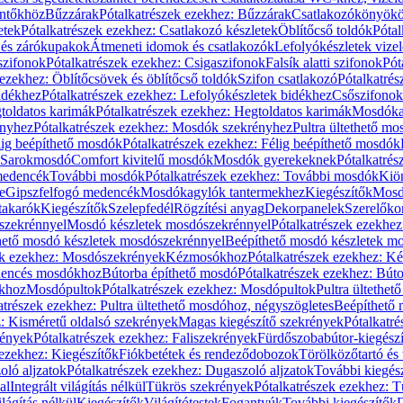
öntőkhöz
Bűzzárak
Pótalkatrészek ezekhez: Bűzzárak
Csatlakozókönyök
etek
Pótalkatrészek ezekhez: Csatlakozó készletek
Öblítőcső toldók
Pótal
 és zárókupakok
Átmeneti idomok és csatlakozók
Lefolyókészletek vize
szifonok
Pótalkatrészek ezekhez: Csigaszifonok
Falsík alatti szifonok
Pót
 ezekhez: Öblítőcsövek és öblítőcső toldók
Szifon csatlakozó
Pótalkatrés
idékhez
Pótalkatrészek ezekhez: Lefolyókészletek bidékhez
Csőszifonok
toldatos karimák
Pótalkatrészek ezekhez: Hegtoldatos karimák
Mosdóka
nyhez
Pótalkatrészek ezekhez: Mosdók szekrényhez
Pultra ültethető m
lig beépíthető mosdók
Pótalkatrészek ezekhez: Félig beépíthető mosdók
Sarokmosdó
Comfort kivitelű mosdók
Mosdók gyerekeknek
Pótalkatré
őmedencék
További mosdók
Pótalkatrészek ezekhez: További mosdók
Kiö
e
Gipszfelfogó medencék
Mosdókagylók tantermekhez
Kiegészítők
Mosdó
takarók
Kiegészítők
Szelepfedél
Rögzítési anyag
Dekorpanelek
Szerelőko
szekrénnyel
Mosdó készletek mosdószekrénnyel
Pótalkatrészek ezekhe
thető mosdó készletek mosdószekrénnyel
Beépíthető mosdó készletek m
ek ezekhez: Mosdószekrények
Kézmosókhoz
Pótalkatrészek ezekhez: 
edencés mosdókhoz
Bútorba építhető mosdó
Pótalkatrészek ezekhez: Bút
ókhoz
Mosdópultok
Pótalkatrészek ezekhez: Mosdópultok
Pultra ültethet
atrészek ezekhez: Pultra ültethető mosdóhoz, négyszögletes
Beépíthető
z: Kisméretű oldalsó szekrények
Magas kiegészítő szekrények
Pótalkatr
rények
Pótalkatrészek ezekhez: Faliszekrények
Fürdőszobabútor-kiegész
 ezekhez: Kiegészítők
Fiókbetétek és rendeződobozok
Törölközőtartó és 
oló aljzatok
Pótalkatrészek ezekhez: Dugaszoló aljzatok
További kiegés
al
Integrált világítás nélkül
Tükrös szekrények
Pótalkatrészek ezekhez: 
lágítás nélkül
Kiegészítők
Világítótestek
Fogantyúk
További kiegészítők
D