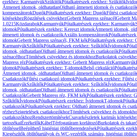
ezekhez: Karmantyúk
Szűkítők
Pótalkatrészek ezekhez: Szűkítők
Ívid
Átmeneti idomok, oldhatatlan
Oldható átmeneti idomok és csatlakozó
kompenzátorok
Dugók
Pótalkatrészek ezekhez: Dugók
Fűtési csatlako
kötésekhez
Rögzítések csövekhez
Geberit Mapress szénacél
Geberit Ma
1.0215
Közdarabok
Karmantyúk
Pótalkatrészek ezekhez: Karmantyúk
idomok
Pótalkatrészek ezekhez: Kereszt idomok
Átmeneti idomok, old
átmeneti idomok és csatlakozók
Axiális kompenzátorok
Pótalkatrésze
idomok
Geberit Mapress szénacél, FKM kék
Pótalkatrészek ezekhez:
Karmantyúk
Szűkítők
Pótalkatrészek ezekhez: Szűkítők
Ívidomok
Pótal
idomok, oldhatatlan
Oldható átmeneti idomok és csatlakozók
Pótalkatr
szénacélhoz
Tömítések csövekhez és idomokhoz
Burkolatok csövekhe
Mapress réz
Pótalkatrészek ezekhez: Geberit Mapress réz
Karmantyúk
idomok
Pótalkatrészek ezekhez: T-idomok
Belső cirkuláció
Pótalkatrés
Átmeneti idomok, oldhatatlan
Oldható átmeneti idomok és csatlakozó
Csatlakozók
Fűtési csatlakozó idomok
Pótalkatrészek ezekhez: Fűtési
Karmantyúk
Szűkítők
Pótalkatrészek ezekhez: Szűkítők
Ívidomok
Pótal
idomok, oldhatatlan
Oldható átmeneti idomok és csatlakozók
Pótalkatr
Csatlakozók
Geberit Mapress réz, FKM kék
Pótalkatrészek ezekhez: 
Szűkítők
Ívidomok
Pótalkatrészek ezekhez: Ívidomok
T-idomok
Pótalk
csatlakozók
Pótalkatrészek ezekhez: Oldható átmeneti idomok és csat
rézhez
Szigetelések csatlakozókhoz
Tömítések csövekhez és idomokh
csatlakozókhoz
Rendszertömítések
Csavarkészletek karimás kötésekhe
tartozékai
Érzékelők
Kábel
Térfogatáram korlátozó
Burkolatok és takar
öblítéssel
Beépíthető higiéniai öblítőberendezések
Pótalkatrészek ezekh
Kiegészítők öblítőtartályok és WC-vezérlők számára, higiéniai öblítés