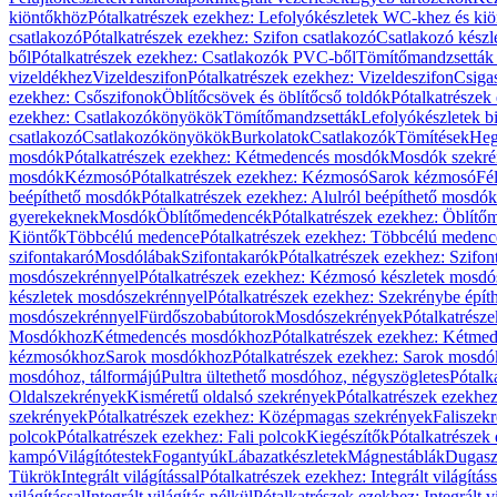
kiöntőkhöz
Pótalkatrészek ezekhez: Lefolyókészletek WC-khez és ki
csatlakozó
Pótalkatrészek ezekhez: Szifon csatlakozó
Csatlakozó készl
ből
Pótalkatrészek ezekhez: Csatlakozók PVC-ből
Tömítőmandzsetták
vizeldékhez
Vizeldeszifon
Pótalkatrészek ezekhez: Vizeldeszifon
Csiga
ezekhez: Csőszifonok
Öblítőcsövek és öblítőcső toldók
Pótalkatrészek
ezekhez: Csatlakozókönyökök
Tömítőmandzsetták
Lefolyókészletek b
csatlakozó
Csatlakozókönyökök
Burkolatok
Csatlakozók
Tömítések
Heg
mosdók
Pótalkatrészek ezekhez: Kétmedencés mosdók
Mosdók szekré
mosdók
Kézmosó
Pótalkatrészek ezekhez: Kézmosó
Sarok kézmosó
Fé
beépíthető mosdók
Pótalkatrészek ezekhez: Alulról beépíthető mosdók
gyerekeknek
Mosdók
Öblítőmedencék
Pótalkatrészek ezekhez: Öblít
Kiöntők
Többcélú medence
Pótalkatrészek ezekhez: Többcélú medenc
szifontakaró
Mosdólábak
Szifontakarók
Pótalkatrészek ezekhez: Szifon
mosdószekrénnyel
Pótalkatrészek ezekhez: Kézmosó készletek mosdó
készletek mosdószekrénnyel
Pótalkatrészek ezekhez: Szekrénybe épí
mosdószekrénnyel
Fürdőszobabútorok
Mosdószekrények
Pótalkatrész
Mosdókhoz
Kétmedencés mosdókhoz
Pótalkatrészek ezekhez: Kétm
kézmosókhoz
Sarok mosdókhoz
Pótalkatrészek ezekhez: Sarok mosd
mosdóhoz, tálformájú
Pultra ültethető mosdóhoz, négyszögletes
Pótalk
Oldalszekrények
Kisméretű oldalsó szekrények
Pótalkatrészek ezekhe
szekrények
Pótalkatrészek ezekhez: Középmagas szekrények
Faliszek
polcok
Pótalkatrészek ezekhez: Fali polcok
Kiegészítők
Pótalkatrészek
kampó
Világítótestek
Fogantyúk
Lábazatkészletek
Mágnestáblák
Dugasz
Tükrök
Integrált világítással
Pótalkatrészek ezekhez: Integrált világításs
világítással
Integrált világítás nélkül
Pótalkatrészek ezekhez: Integrált vi