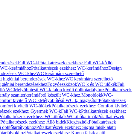
rendezések
Fali WC-k
Pótalkatrészek ezekhez: Fali WC-k
Álló
WC-kerámiához
Pótalkatrészek ezekhez: WC-kerámiához
Design
rendezések WC-khez
WC kerámiára szerelhető
t higiéniai berendezések WC-khez
WC kerámiára szerelhető
igiéniai berendezésekhez
Fogyóeszközök
WC-k és WC-ülőkék
Fali
Álló WC
Mélyöblítésű WC-k falon kívüli öblítőtartályhoz
Pótalkatrészek
tartály szaniterkerámiából készült WC-khez.
Monoblokk
WC-
omfort kivitelű WC-k
Mélyöblítésű WC-k, magasított
Pótalkatrészek
omfort kivitelű WC-ülőkék
Pótalkatrészek ezekhez: Comfort kivitelű
trészek ezekhez: Gyermek WC-k
Fali WC-k
Pótalkatrészek ezekhez:
Pótalkatrészek ezekhez: WC-ülőkék
WC-ülőkarimák
Pótalkatrészek
k
Pótalkatrészek ezekhez: Álló bidék
Kiegészítők
Pótalkatrészek
i öblítőtartályokhoz
Pótalkatrészek ezekhez: Sigma falsík alatti
tőtartályokhoz
Pótalkatrészek ezekhez: Kappa falsík alatti