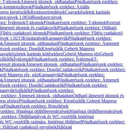
z: T-idomok
Átmeneti idomok, oldhatatlan
Pótalkatrészek ezekhez:
is kompenzátorok
Pótalkatrészek ezekhez: Axiális
ress kiegészítők
Rendszertömítések
Csavarkészletek karimás
zercsövek 1.0034
Rendszercsövek
khez: Ívidomok
T-idomok
Pótalkatrészek ezekhez: T-idomok
Kereszt
átmeneti idomok és csatlakozók
Pótalkatrészek ezekhez: Oldható
k
Fűtési csatlakozó idomok
Pótalkatrészek ezekhez: Fűtési csatlakozó
övek 1.0215
Közdarabok
Karmantyúk
Pótalkatrészek ezekhez:
ok
Átmeneti idomok, oldhatatlan
Pótalkatrészek ezekhez: Átmeneti
részek ezekhez: Dugók
Kiegészítők Geberit Mapress
savarkészletek karimás kötésekhez
Geberit Mapress réz
Geberit
Szűkítők
Ívidomok
Pótalkatrészek ezekhez: Ívidomok
T-
Kereszt idomok
Átmeneti idomok, oldhatatlan
Pótalkatrészek ezekhez:
k
Pótalkatrészek ezekhez: Dugók
Csatlakozók
Pótalkatrészek ezekhez:
erit Mapress réz, gáz
Karmantyúk
Pótalkatrészek ezekhez:
ok
Átmeneti idomok, oldhatatlan
Pótalkatrészek ezekhez: Átmeneti
részek ezekhez: Dugók
Csatlakozók
Pótalkatrészek ezekhez:
rmantyúk
Szűkítők
Pótalkatrészek ezekhez:
k ezekhez: Átmeneti idomok, oldhatatlan
Oldható átmeneti idomok és
ess rézhez
Pótalkatrészek ezekhez: Kiegészítők Geberit Mapress
oz
Pótalkatrészek ezekhez: Rögzítések
ezekhez: Higiéniai öblítőberendezések
Higiéniai öblítőberendezések
k ezekhez: Öblítőtartályok és WC-vezérlők higiéniai
 és WC-vezérlők számára, higiéniai öblítéssel
Pótalkatrészek ezekhez:
: Hálózati csatlakozó egységek
Hálózati