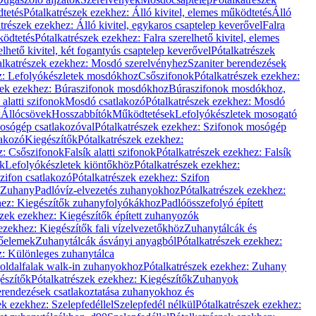
dtetés
Pótalkatrészek ezekhez: Álló kivitel, elemes működtetés
Álló
trészek ezekhez: Álló kivitel, egykaros csaptelep keverővel
Falra
ködtetés
Pótalkatrészek ezekhez: Falra szerelhető kivitel, elemes
elhető kivitel, két fogantyús csaptelep keverővel
Pótalkatrészek
alkatrészek ezekhez: Mosdó szerelvényhez
Szaniter berendezések
z: Lefolyókészletek mosdókhoz
Csőszifonok
Pótalkatrészek ezekhez:
zek ezekhez: Búraszifonok mosdókhoz
Búraszifonok mosdókhoz,
alatti szifonok
Mosdó csatlakozó
Pótalkatrészek ezekhez: Mosdó
k
Állócsövek
Hosszabbítók
Működtetések
Lefolyókészletek mosogató
osógép csatlakozóval
Pótalkatrészek ezekhez: Szifonok mosógép
lakozó
Kiegészítők
Pótalkatrészek ezekhez:
z: Csőszifonok
Falsík alatti szifonok
Pótalkatrészek ezekhez: Falsík
ők
Lefolyókészletek kiöntőkhöz
Pótalkatrészek ezekhez:
zifon csatlakozó
Pótalkatrészek ezekhez: Szifon
Zuhany
Padlóvíz-elvezetés zuhanyokhoz
Pótalkatrészek ezekhez:
hez: Kiegészítők zuhanyfolyókákhoz
Padlóösszefolyó épített
szek ezekhez: Kiegészítők épített zuhanyozók
ezekhez: Kiegészítők fali vízelvezetőkhöz
Zuhanytálcák és
lőelemek
Zuhanytálcák ásványi anyagból
Pótalkatrészek ezekhez:
z: Különleges zuhanytálca
oldalfalak walk-in zuhanyokhoz
Pótalkatrészek ezekhez: Zuhany
észítők
Pótalkatrészek ezekhez: Kiegészítők
Zuhanyok
erendezések csatlakoztatása zuhanyokhoz és
ek ezekhez: Szelepfedéllel
Szelepfedél nélkül
Pótalkatrészek ezekhez: