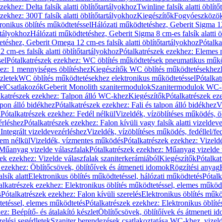
zekhez: Delta falsík alatti öblítőtartályokhoz
Twinline falsík alatti öblít
zekhez: 300T falsík alatti öblítőtartályokhoz
Kiegészítők
Fogyóeszközö
ronikus öblítés működtetéssel
Hálózati működtetéshez, Geberit Sigma 12 
rtályokhoz
Hálózati működtetéshez, Geberit Sigma 8 cm-es falsík alatti ö
téshez, Geberit Omega 12 cm-es falsík alatti öblítőtartályokhoz
Pótalk
cm-es falsík alatti öblítőtartályokhoz
Pótalkatrészek ezekhez: Elemes m
el
Pótalkatrészek ezekhez: WC öblítés működtetések pneumatikus műkö
ez: 1 mennyiséges öblítéshez
Kiegészítők WC öblítés működtetésekhez
zletek
WC öblítés működtetésekhez elektronikus működtetéssel
Pótalka
el
Csatlakozók
Geberit Monolith szanitermodulok
Szanitermodulok WC-
lkatrészek ezekhez: Talpon álló WC-khez
Kiegészítők
Pótalkatrészek ez
alpon álló bidékhez
Pótalkatrészek ezekhez: Fali és talpon álló bidékhez
V
l
Pótalkatrészek ezekhez: Fedél nélkül
Vizeldék, vízöblítéses működés, ö
érléshez
Pótalkatrészek ezekhez: Falon kívüli vagy falsík alatti vizeldev
Integrált vizeldevezérléshez
Vizeldék, vízöblítéses működés, fedéllel/fe
rem nélkül
Vizeldék, vízmentes működés
Pótalkatrészek ezekhez: Vizel
Műanyag vizelde válaszfalak
Pótalkatrészek ezekhez: Műanyag vizelde 
zek ezekhez: Vizelde válaszfalak szaniterkerámiából
Kiegészítők
Pótalka
 ezekhez: Öblítőcsövek, öblítőívek és átmeneti idomok
Rögzítési anyag
lsík alatt
Elektronikus öblítés működtetéssel, hálózati működtetés
Pótalk
alkatrészek ezekhez: Elektronikus öblítés működtetéssel, elemes működ
s
Pótalkatrészek ezekhez: Falon kívüli szerelés
Elektronikus öblítés műkö
tetéssel, elemes működtetés
Pótalkatrészek ezekhez: Elektronikus öblít
z: Beépítő- és átalakító készlet
Öblítőcsövek, öblítőívek és átmeneti i
elési segédletek
Szaniter berendezések csatlakoztatása WC-khez, vizel