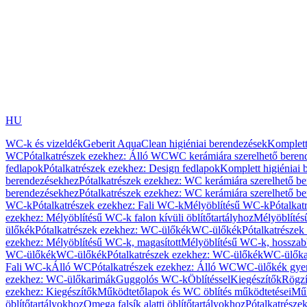
HU
WC-k és vizeldék
Geberit AquaClean higiéniai berendezések
Komplett
WC
Pótalkatrészek ezekhez: Álló WC
WC kerámiára szerelhető beren
fedlapok
Pótalkatrészek ezekhez: Design fedlapok
Komplett higiéniai
berendezésekhez
Pótalkatrészek ezekhez: WC kerámiára szerelhető b
berendezésekhez
Pótalkatrészek ezekhez: WC kerámiára szerelhető b
WC-k
Pótalkatrészek ezekhez: Fali WC-k
Mélyöblítésű WC-k
Pótalkat
ezekhez: Mélyöblítésű WC-k falon kívüli öblítőtartályhoz
Mélyöblíté
ülőkék
Pótalkatrészek ezekhez: WC-ülőkék
WC-ülőkék
Pótalkatrésze
ezekhez: Mélyöblítésű WC-k, magasított
Mélyöblítésű WC-k, hosszabb
WC-ülőkék
WC-ülőkék
Pótalkatrészek ezekhez: WC-ülőkék
WC-ülőka
Fali WC-k
Álló WC
Pótalkatrészek ezekhez: Álló WC
WC-ülőkék gye
ezekhez: WC-ülőkarimák
Guggolós WC-k
Öblítéssel
Kiegészítők
Rögzí
ezekhez: Kiegészítők
Működtetőlapok és WC öblítés működtetései
Műk
öblítőtartályokhoz
Omega falsík alatti öblítőtartályokhoz
Pótalkatrészek