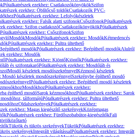
ök
Pótalkatrészek ezekhez: Csatlakozókönyökök
Szifon
katrészek ezekhez: Öblítőcső toldók
Csatlakozók PVC-
ldékhez
Pótalkatrészek ezekhez: Lefolyókészletek
alkatrészek ezekhez: Falsík alatti szifonok
Csőszifonok
Pótalkatrészek
zek ezekhez: Szifon csatlakozó
Csatlakozókönyökök
Pótalkatrészek
Pótalkatrészek ezekhez: Csőszifonok
Szifon
gyló
Mosdók
Mosdók
Pótalkatrészek ezekhez: Mosdók
Kétmedencés
osdók
Pótalkatrészek ezekhez: Pultra ültethető
Beépíthető mosdók
Pótalkatrészek ezekhez: Beépíthető mosdók
Alulról
szek ezekhez: Mosdók
ntő
Pótalkatrészek ezekhez: Kiöntő
Kiöntők
Pótalkatrészek ezekhez:
láb és szifontakaró
Pótalkatrészek ezekhez: Mosdóláb és
nzol
Mosdó készletek mosdószekrénnyel
Kézmosó készletek
z: Mosdó készletek mosdószekrénnyel
Szekrénybe építhető mosdó
osdószekrénnyel
Pótalkatrészek ezekhez: Beépíthető mosdó készletek
Kézmosókhoz
Mosdókhoz
Pótalkatrészek ezekhez:
orba építhető mosdó
Sarok kézmosókhoz
Pótalkatrészek ezekhez: Sarok
ő mosdóhoz, tálformájú
Pótalkatrészek ezekhez: Pultra ültethető
 mosdóhoz
Oldalszekrények
Pótalkatrészek ezekhez:
észek ezekhez: Magas kiegészítő szekrények
Középmagas
ítők
Pótalkatrészek ezekhez: Fürdőszobabútor-kiegészítők
Fali
törölközőtartó
zítők
Tükrök és tükrös szekrények
Tükrök
Pótalkatrészek ezekhez:
Tükrös szekrények
Integrált világítással
Pótalkatrészek ezekhez: Integrált
ugaszoló aljzatok
Szerelvények
Mosdócsaptelep
Pótalkatrészek