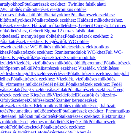
őtartályokhoz
Pótalkatrészek ezekhez: Twinline falsík alatti
k
WC öblítés működtetések elektronikus öblítés
cm-es falsík alatti öblítőtartályokhoz
Pótalkatrészek ezekhez:
blítőtartályokhoz
Pótalkatrészek ezekhez: Hálózati működtetéshez,
atrészek ezekhez: Hálózati működtetéshez, Geberit Omega 12 cm-es
űködtetéshez, Geberit Sigma 12 cm-es falsík alatti
dtetéssel
2 mennyiséges öblítéshez
Pótalkatrészek ezekhez: 2
Pótalkatrészek ezekhez: Kiegészítők WC öblítés
trészek ezekhez: WC öblítés működtetésekhez elektronikus
khez
Pótalkatrészek ezekhez: Szanitermodulok WC-khez
Fali WC-
ekhez: Kiegészítők
Fogyóeszközök
Szanitermodulok
izeldék
Vizeldék, vízöblítéses működés, öblítőperemmel
Pótalkatrészek
blítőperem nélkül
Pótalkatrészek ezekhez: Vizeldék, vízöblítéses
ezérléshez
Integrált vizeldevezérléssel
Pótalkatrészek ezekhez: Integrált
délhez
Pótalkatrészek ezekhez: Vizeldék, vízöblítéses működés,
dék, vízmentes működés
Fedél nélkül
Pótalkatrészek ezekhez: Fedél
válaszfalak
Üveg vizelde válaszfalak
Pótalkatrészek ezekhez: Üveg
trészek ezekhez: Kiegészítők
Vizeldefedél
Bűzzárók és bűzzáró-
Kifolyószelepek
Öblítéselosztó
Szaniter berendezések
atrészek ezekhez: Elektronikus öblítés működtetéssel, hálózati
tetés
Pneumatikus működtetéssel
Pótalkatrészek ezekhez: Pneumatikus
dtetéssel, hálózati működtetés
Pótalkatrészek ezekhez: Elektronikus
és működtetéssel, elemes működtetés
Kiegészítők
Pótalkatrészek
domok
Felújítókészletek
Pótalkatrészek ezekhez:
dékhez és bidékhez
Lefolyókészletek WC-khez és