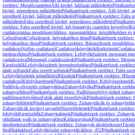
ezekhez: Mosdócsaptelep
Álló kivitel, hálózati működtetés
Pótalkatrés
kivitel, generátoros működtetés
Pótalkatrészek ezekhez: Álló kivitel, 
szerelhető kivitel, hálózati működtetés
Pótalkatrészek ezekhez: Falra sz
működtetés
Falra szerelhető kivitel, generátoros működtetés
Pótalkatré
ezekhez: Falra szerelhető kivitel, két fogantyús csaptelep keverővel
Ki
csatlakoztatása mosdókagylókhoz, mosogatókhoz, készülékekhez és
Csőszifonok
Csőszifonok, helytakarékos típus
Pótalkatrészek ezekhez:
helytakarékos típus
Pótalkatrészek ezekhez: Búraszifonok mosdókhoz, 
csatlakozó
Szifon csatlakozó
Csatlakozókönyökök
Burkolatok
Csatlako
medencékhez
Pótalkatrészek ezekhez: Lefolyókészletek mosogató m
csatlakozóval
Mosogató csatlakozások
Pótalkatrészek ezekhez: Mosoga
Kiegészítők
Lefolyókészletek berendezésekhez
Pótalkatrészek ezekhe
alatti szifonok
Falra szerelt szifonok
Pótalkatrészek ezekhez: Falra szer
Lefolyókészletek kiöntőkhöz
Bűzzárak
Pótalkatrészek ezekhez: Bűzzá
csatlakozó
Kifolyószelepek
Pótalkatrészek ezekhez: Kifolyószelepek
Ki
Padlóvíz-elvezetés zuhanyokhoz
Zuhanyfolyóka
Pótalkatrészek ezekh
zuhanyzókhoz
Pótalkatrészek ezekhez: Padlóösszefolyó épített zuha
padlóösszefolyóihoz
Falsík alatti összefolyók
Pótalkatrészek ezekhez: F
zuhanyfelületek
Pótalkatrészek ezekhez: Zuhanytálcák és zuhanyfelül
Zuhanytálcák ásványi anyagból
Szerelőelemek
Pótalkatrészek ezekhez
lefolyók
Kiegészítők
Zuhanykabinok
Pótalkatrészek ezekhez: Zuhanyk
oldalfalak walk-in zuhanyokhoz
Kádparavánok
Pótalkatrészek ezekh
tárolórekeszei
Pótalkatrészek ezekhez: Zuhanyok tárolórekeszei
Tároló
fürdőkádakhoz
Lefolyókészlet zuhanytálcákhoz, d52
Pótalkatrészek e