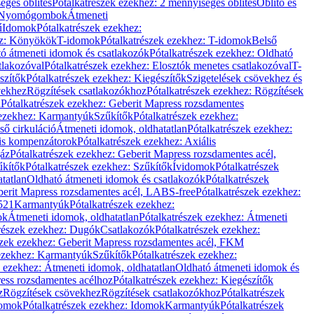
éges öblítés
Pótalkatrészek ezekhez: 2 mennyiséges öblítés
Öblítő és
Nyomógombok
Átmeneti
ű
Idomok
Pótalkatrészek ezekhez:
ez: Könyökök
T-idomok
Pótalkatrészek ezekhez: T-idomok
Belső
ó átmeneti idomok és csatlakozók
Pótalkatrészek ezekhez: Oldható
tlakozóval
Pótalkatrészek ezekhez: Elosztók menetes csatlakozóval
T-
szítők
Pótalkatrészek ezekhez: Kiegészítők
Szigetelések csövekhez és
vekhez
Rögzítések csatlakozókhoz
Pótalkatrészek ezekhez: Rögzítések
l
Pótalkatrészek ezekhez: Geberit Mapress rozsdamentes
 ezekhez: Karmantyúk
Szűkítők
Pótalkatrészek ezekhez:
ső cirkuláció
Átmeneti idomok, oldhatatlan
Pótalkatrészek ezekhez:
is kompenzátorok
Pótalkatrészek ezekhez: Axiális
gáz
Pótalkatrészek ezekhez: Geberit Mapress rozsdamentes acél,
űkítők
Pótalkatrészek ezekhez: Szűkítők
Ívidomok
Pótalkatrészek
tatlan
Oldható átmeneti idomok és csatlakozók
Pótalkatrészek
erit Mapress rozsdamentes acél, LABS-free
Pótalkatrészek ezekhez:
521
Karmantyúk
Pótalkatrészek ezekhez:
ok
Átmeneti idomok, oldhatatlan
Pótalkatrészek ezekhez: Átmeneti
részek ezekhez: Dugók
Csatlakozók
Pótalkatrészek ezekhez:
szek ezekhez: Geberit Mapress rozsdamentes acél, FKM
 ezekhez: Karmantyúk
Szűkítők
Pótalkatrészek ezekhez:
k ezekhez: Átmeneti idomok, oldhatatlan
Oldható átmeneti idomok és
ess rozsdamentes acélhoz
Pótalkatrészek ezekhez: Kiegészítők
z
Rögzítések csövekhez
Rögzítések csatlakozókhoz
Pótalkatrészek
omok
Pótalkatrészek ezekhez: Idomok
Karmantyúk
Pótalkatrészek