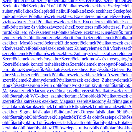
Szelepfedél nélkül
Szelepfedél
Pótalkatrészek ezekhez: Szelepfedél
Lef
Szelepfedéllel
Szelepfedél nélkül
Pótalkatrészek ezekhez: Szelepfedél 
zuhanytálcákhoz
Szelepfedél nélkül
Pótalkatrészek ezekhez: Szelepfed
működtetéssel
Pótalkatrészek ezekhez: Excenteres működtetéssel
Beépí
vízhozzávezetéssel
Pótalkatrészek ezekhez: Excenteres működtetéssel 
működtetéshez és vízhozzávezetéshez
Excenteres működtetéssel Push
fürdőkád lefolyókészleteihez
Pótalkatrészek ezekhez: Kiegészítők fürd
rendszerek és öblítőrendszerek
Geberit Duofix
Szerelőelemek
Pótalkat
ezekhez: Mosdó szerelőelemek
Bidé szerelőelemek
Pótalkatrészek eze
vízelvezetővel
Pótalkatrészek ezekhez: Zuhanyelemek fali vízelvezető
szerelőelemek
Pótalkatrészek ezekhez: Zuhanyzó válaszfal szerelőele
Szerelőelemek szerelvényekhez
Szerelőelemek mosó- és mosogatógé
Szerelőelemek konzol terhelésekhez
Szerelőelemek mosogató
Pótalkat
tárolókhoz
Kiegészítők
Pótalkatrészek ezekhez: Kiegészítők
Geberit K
khez
Mosdó szerelőelemek
Pótalkatrészek ezekhez: Mosdó szerelőele
szerelőelemek
Zuhanyelemek
Pótalkatrészek ezekhez: Zuhanyelemek
K
Rögzítésekhez
Falon kívüli öblítőtartályok
Falon kívüli öblítőtartály
Magasra szerelt
Alacsony és félmagas elhelyezésű
Pótalkatrészek ezek
öblítőtartályok WC-khez, szaniterkerámia
Monoblokk
Pótalkatrészek 
szerelt
Pótalkatrészek ezekhez: Magasra szerelt
Alacsony és félmagas e
Csatlakozók
Sarokszelepek
Tömítések
Rögzítések
Tömítőmandzsetták
S
ezekhez: Sigma falsík alatti öblítőtartályok
Omega falsík alatti öblítőta
öblítőtartályok
Öblítőcsövek
Kiegészítők
Töltő és öblítőszelepek
Töltős
öblítőtartályokhoz
Töltőszelepek falsík alatti öblítőtartályokhoz
Pótalka
kerámia öblítőtartályokhoz
Töltőszelepek univerzális öblítőtartályokho