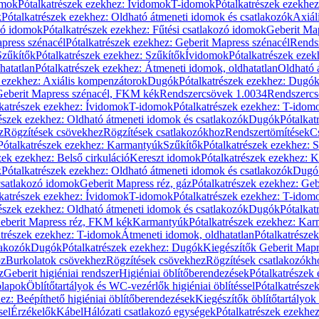
omok
Pótalkatrészek ezekhez: Ívidomok
T-idomok
Pótalkatrészek ezekhe
k
Pótalkatrészek ezekhez: Oldható átmeneti idomok és csatlakozók
Axiál
zó idomok
Pótalkatrészek ezekhez: Fűtési csatlakozó idomok
Geberit Map
press szénacél
Pótalkatrészek ezekhez: Geberit Mapress szénacél
Rends
Szűkítők
Pótalkatrészek ezekhez: Szűkítők
Ívidomok
Pótalkatrészek eze
hatatlan
Pótalkatrészek ezekhez: Átmeneti idomok, oldhatatlan
Oldható 
k ezekhez: Axiális kompenzátorok
Dugók
Pótalkatrészek ezekhez: Dugó
 Geberit Mapress szénacél, FKM kék
Rendszercsövek 1.0034
Rendszercs
katrészek ezekhez: Ívidomok
T-idomok
Pótalkatrészek ezekhez: T-idom
észek ezekhez: Oldható átmeneti idomok és csatlakozók
Dugók
Pótalkat
z
Rögzítések csövekhez
Rögzítések csatlakozókhoz
Rendszertömítések
C
Pótalkatrészek ezekhez: Karmantyúk
Szűkítők
Pótalkatrészek ezekhez: 
zek ezekhez: Belső cirkuláció
Kereszt idomok
Pótalkatrészek ezekhez: 
k
Pótalkatrészek ezekhez: Oldható átmeneti idomok és csatlakozók
Dugó
 csatlakozó idomok
Geberit Mapress réz, gáz
Pótalkatrészek ezekhez: Geb
katrészek ezekhez: Ívidomok
T-idomok
Pótalkatrészek ezekhez: T-idom
észek ezekhez: Oldható átmeneti idomok és csatlakozók
Dugók
Pótalkat
Geberit Mapress réz, FKM kék
Karmantyúk
Pótalkatrészek ezekhez: Ka
atrészek ezekhez: T-idomok
Átmeneti idomok, oldhatatlan
Pótalkatrésze
lakozók
Dugók
Pótalkatrészek ezekhez: Dugók
Kiegészítők Geberit Mapr
oz
Burkolatok csövekhez
Rögzítések csövekhez
Rögzítések csatlakozókh
z
Geberit higiéniai rendszer
Higiéniai öblítőberendezések
Pótalkatrészek 
ólapok
Öblítőtartályok és WC-vezérlők higiéniai öblítéssel
Pótalkatrésze
ez: Beépíthető higiéniai öblítőberendezések
Kiegészítők öblítőtartályok
sel
Érzékelők
Kábel
Hálózati csatlakozó egységek
Pótalkatrészek ezekhez