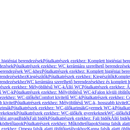
 higiéniai berendezések
Pótalkatrészek ezekhez: Komplett higiéniai be
dezések
Pótalkatrészek ezekhez: WC kerámiára szerelhető berendezések
 berendezések WC-khez
Pótalkatrészek ezekhez: Komplett higiéniai be
erendezésekhez
Kiegészítők
Pótalkatrészek ezekhez: Kiegészítők
Komplet
erendezésekhez
WC kerámiára szerelhető berendezésekhez és komplett h
részek ezekhez: Mélyöblítésű WC-k
Álló WC
Pótalkatrészek ezekhez: 
sű WC-k
Pótalkatrészek ezekhez: Mélyöblítésű WC-k
Falon kívüli öblítő
k ezekhez: WC-ülőkék
Comfort kivitelű WC-k
Pótalkatrészek ezekhez: C
 kivitel
Pótalkatrészek ezekhez: Mélyöblítésű WC-k, hosszabb kivitel
C
rimák
Pótalkatrészek ezekhez: WC-ülőkarimák
Gyermek WC-k
Pótalka
rekeknek
Pótalkatrészek ezekhez: WC-ülőkék gyerekeknek
WC-ülőkék
tési anyag
Bidék
Fali bidék
Pótalkatrészek ezekhez: Fali bidék
Álló bidé
ödtetőlapok
Pótalkatrészek ezekhez: Működtetőlapok
Sigma falsík alatt
 ezekhez: Omega falsík alatti öblítőtartályokhoz
Kappa falsík alatti öblí