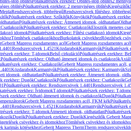
blítés-stop öblítés
Pótalkatrészek ezekhez: Öblítés-stop öblítés
2 mennyis
éges öblítés
Pótalkatrészek ezekhez: 2 mennyiséges öblítés
Kiegészítők
 Mepla
Rendszercsövek, többrétegű
Rendszercsövek fűtéshez, többréteg
kítők
Pótalkatrészek ezekhez: Szűkítők
Könyökök
Pótalkatrészek ezekh
ldhatatlan
Pótalkatrészek ezekhez: Átmeneti idomok, oldhatatlan
Oldhat
k
Csatlakozók
Pótalkatrészek ezekhez: Csatlakozók
Elosztók menetes csa
atlakozó idomok
Pótalkatrészek ezekhez: Fűtési csatlakozó idomok
Kiegé
mokhoz
Tömítések csatlakozókhoz
Burkolatok csövekhez
Rögzítések csö
z
Geberit Mapress rozsdamentes acél
Geberit Mapress rozsdamentes acé
 1.4401
Rendszercsövek 1.4521
Közdarabok
Karmantyúk
Pótalkatrészek
atrészek ezekhez: T-idomok
Belső cirkuláció
Pótalkatrészek ezekhez: Bel
k
Pótalkatrészek ezekhez: Oldható átmeneti idomok és csatlakozók
Axiál
alkatrészek ezekhez: Csatlakozók
Geberit Mapress rozsdamentes acél, 
1.4401
Közdarabok
Karmantyúk
Pótalkatrészek ezekhez: Karmantyúk
Sz
ti idomok, oldhatatlan
Pótalkatrészek ezekhez: Átmeneti idomok, oldha
ek ezekhez: Dugók
Csatlakozók
Pótalkatrészek ezekhez: Csatlakozók
Geb
01
Pótalkatrészek ezekhez: Rendszercsövek 1.4401
Rendszercsövek 1.4
katrészek ezekhez: Ívidomok
T-idomok
Pótalkatrészek ezekhez: T-idom
észek ezekhez: Oldható átmeneti idomok és csatlakozók
Dugók
Pótalkat
kompenzátorok
Geberit Mapress rozsdamentes acél, FKM kék
Pótalkatré
1.4401
Rendszercsövek 1.4521
Közdarabok
Karmantyúk
Pótalkatrészek
atrészek ezekhez: T-idomok
Átmeneti idomok, oldhatatlan
Pótalkatrésze
lakozók
Dugók
Pótalkatrészek ezekhez: Dugók
Kiegészítők Geberit Mapr
igetelések csövekhez és idomokhoz
Tömítések csövekhez és idomokho
ek karimás kötésekhez
Geberit Mapress Therm
Therm rendszercsövek
Id