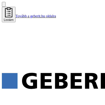
Tovább a geberit.hu oldalra
Listáim