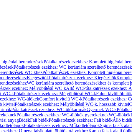
 higiéniai berendezések
Pótalkatrészek ezekhez: Komplett higiéniai be
dezések
Pótalkatrészek ezekhez: WC kerámiára szerelhető berendezések
 berendezések WC-khez
Pótalkatrészek ezekhez: Komplett higiéniai be
erendezésekhez
Kiegészítők
Pótalkatrészek ezekhez: Kiegészítők
Komplet
erendezésekhez
WC kerámiára szerelhető berendezésekhez és komplett h
részek ezekhez: Mélyöblítésű WC-k
Álló WC
Pótalkatrészek ezekhez: 
sű WC-k
Pótalkatrészek ezekhez: Mélyöblítésű WC-k
Falon kívüli öblítő
k ezekhez: WC-ülőkék
Comfort kivitelű WC-k
Pótalkatrészek ezekhez: C
 kivitel
Pótalkatrészek ezekhez: Mélyöblítésű WC-k, hosszabb kivitel
C
rimák
Pótalkatrészek ezekhez: WC-ülőkarimák
Gyermek WC-k
Pótalka
rekeknek
Pótalkatrészek ezekhez: WC-ülőkék gyerekeknek
WC-ülőkék
tési anyag
Bidék
Fali bidék
Pótalkatrészek ezekhez: Fali bidék
Álló bidé
ödtetőlapok
Pótalkatrészek ezekhez: Működtetőlapok
Sigma falsík alatt
 ezekhez: Omega falsík alatti öblítőtartályokhoz
Kappa falsík alatti öblí