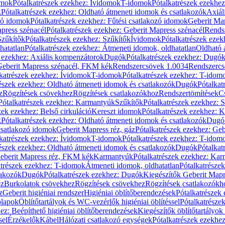
omok
Pótalkatrészek ezekhez: Ívidomok
T-idomok
Pótalkatrészek ezekhe
k
Pótalkatrészek ezekhez: Oldható átmeneti idomok és csatlakozók
Axiál
zó idomok
Pótalkatrészek ezekhez: Fűtési csatlakozó idomok
Geberit Map
press szénacél
Pótalkatrészek ezekhez: Geberit Mapress szénacél
Rends
Szűkítők
Pótalkatrészek ezekhez: Szűkítők
Ívidomok
Pótalkatrészek eze
hatatlan
Pótalkatrészek ezekhez: Átmeneti idomok, oldhatatlan
Oldható 
k ezekhez: Axiális kompenzátorok
Dugók
Pótalkatrészek ezekhez: Dugó
 Geberit Mapress szénacél, FKM kék
Rendszercsövek 1.0034
Rendszercs
katrészek ezekhez: Ívidomok
T-idomok
Pótalkatrészek ezekhez: T-idom
észek ezekhez: Oldható átmeneti idomok és csatlakozók
Dugók
Pótalkat
z
Rögzítések csövekhez
Rögzítések csatlakozókhoz
Rendszertömítések
C
Pótalkatrészek ezekhez: Karmantyúk
Szűkítők
Pótalkatrészek ezekhez: 
zek ezekhez: Belső cirkuláció
Kereszt idomok
Pótalkatrészek ezekhez: 
k
Pótalkatrészek ezekhez: Oldható átmeneti idomok és csatlakozók
Dugó
 csatlakozó idomok
Geberit Mapress réz, gáz
Pótalkatrészek ezekhez: Geb
katrészek ezekhez: Ívidomok
T-idomok
Pótalkatrészek ezekhez: T-idom
észek ezekhez: Oldható átmeneti idomok és csatlakozók
Dugók
Pótalkat
Geberit Mapress réz, FKM kék
Karmantyúk
Pótalkatrészek ezekhez: Ka
atrészek ezekhez: T-idomok
Átmeneti idomok, oldhatatlan
Pótalkatrésze
lakozók
Dugók
Pótalkatrészek ezekhez: Dugók
Kiegészítők Geberit Mapr
oz
Burkolatok csövekhez
Rögzítések csövekhez
Rögzítések csatlakozókh
z
Geberit higiéniai rendszer
Higiéniai öblítőberendezések
Pótalkatrészek 
ólapok
Öblítőtartályok és WC-vezérlők higiéniai öblítéssel
Pótalkatrésze
ez: Beépíthető higiéniai öblítőberendezések
Kiegészítők öblítőtartályok
sel
Érzékelők
Kábel
Hálózati csatlakozó egységek
Pótalkatrészek ezekhez