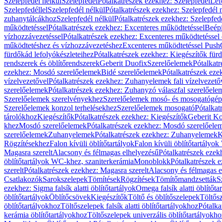
Szelepfedél nélkül
Szelepfedél
Pótalkatrészek ezekhez: Szelepfedél
Lef
Szelepfedéllel
Szelepfedél nélkül
Pótalkatrészek ezekhez: Szelepfedél 
zuhanytálcákhoz
Szelepfedél nélkül
Pótalkatrészek ezekhez: Szelepfed
működtetéssel
Pótalkatrészek ezekhez: Excenteres működtetéssel
Beépí
vízhozzávezetéssel
Pótalkatrészek ezekhez: Excenteres működtetéssel 
működtetéshez és vízhozzávezetéshez
Excenteres működtetéssel Push
fürdőkád lefolyókészleteihez
Pótalkatrészek ezekhez: Kiegészítők fürd
rendszerek és öblítőrendszerek
Geberit Duofix
Szerelőelemek
Pótalkat
ezekhez: Mosdó szerelőelemek
Bidé szerelőelemek
Pótalkatrészek eze
vízelvezetővel
Pótalkatrészek ezekhez: Zuhanyelemek fali vízelvezető
szerelőelemek
Pótalkatrészek ezekhez: Zuhanyzó válaszfal szerelőele
Szerelőelemek szerelvényekhez
Szerelőelemek mosó- és mosogatógé
Szerelőelemek konzol terhelésekhez
Szerelőelemek mosogató
Pótalkat
tárolókhoz
Kiegészítők
Pótalkatrészek ezekhez: Kiegészítők
Geberit K
khez
Mosdó szerelőelemek
Pótalkatrészek ezekhez: Mosdó szerelőele
szerelőelemek
Zuhanyelemek
Pótalkatrészek ezekhez: Zuhanyelemek
K
Rögzítésekhez
Falon kívüli öblítőtartályok
Falon kívüli öblítőtartály
Magasra szerelt
Alacsony és félmagas elhelyezésű
Pótalkatrészek ezek
öblítőtartályok WC-khez, szaniterkerámia
Monoblokk
Pótalkatrészek 
szerelt
Pótalkatrészek ezekhez: Magasra szerelt
Alacsony és félmagas e
Csatlakozók
Sarokszelepek
Tömítések
Rögzítések
Tömítőmandzsetták
S
ezekhez: Sigma falsík alatti öblítőtartályok
Omega falsík alatti öblítőta
öblítőtartályok
Öblítőcsövek
Kiegészítők
Töltő és öblítőszelepek
Töltős
öblítőtartályokhoz
Töltőszelepek falsík alatti öblítőtartályokhoz
Pótalka
kerámia öblítőtartályokhoz
Töltőszelepek univerzális öblítőtartályokho