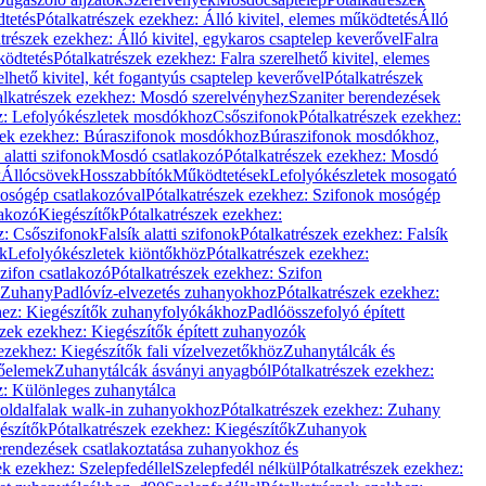
dtetés
Pótalkatrészek ezekhez: Álló kivitel, elemes működtetés
Álló
trészek ezekhez: Álló kivitel, egykaros csaptelep keverővel
Falra
ködtetés
Pótalkatrészek ezekhez: Falra szerelhető kivitel, elemes
elhető kivitel, két fogantyús csaptelep keverővel
Pótalkatrészek
alkatrészek ezekhez: Mosdó szerelvényhez
Szaniter berendezések
z: Lefolyókészletek mosdókhoz
Csőszifonok
Pótalkatrészek ezekhez:
zek ezekhez: Búraszifonok mosdókhoz
Búraszifonok mosdókhoz,
alatti szifonok
Mosdó csatlakozó
Pótalkatrészek ezekhez: Mosdó
k
Állócsövek
Hosszabbítók
Működtetések
Lefolyókészletek mosogató
osógép csatlakozóval
Pótalkatrészek ezekhez: Szifonok mosógép
lakozó
Kiegészítők
Pótalkatrészek ezekhez:
z: Csőszifonok
Falsík alatti szifonok
Pótalkatrészek ezekhez: Falsík
ők
Lefolyókészletek kiöntőkhöz
Pótalkatrészek ezekhez:
zifon csatlakozó
Pótalkatrészek ezekhez: Szifon
Zuhany
Padlóvíz-elvezetés zuhanyokhoz
Pótalkatrészek ezekhez:
hez: Kiegészítők zuhanyfolyókákhoz
Padlóösszefolyó épített
szek ezekhez: Kiegészítők épített zuhanyozók
ezekhez: Kiegészítők fali vízelvezetőkhöz
Zuhanytálcák és
lőelemek
Zuhanytálcák ásványi anyagból
Pótalkatrészek ezekhez:
z: Különleges zuhanytálca
oldalfalak walk-in zuhanyokhoz
Pótalkatrészek ezekhez: Zuhany
észítők
Pótalkatrészek ezekhez: Kiegészítők
Zuhanyok
erendezések csatlakoztatása zuhanyokhoz és
ek ezekhez: Szelepfedéllel
Szelepfedél nélkül
Pótalkatrészek ezekhez: