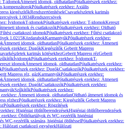
z: T-idomok
Átmeneti idomok, oldhatatlan
Pótalkatrészek ezekhez:
is kompenzátorok
Pótalkatrészek ezekhez: Axiális
ress kiegészítők
Rendszertömítések
Csavarkészletek karimás
zercsövek 1.0034
Rendszercsövek
khez: Ívidomok
T-idomok
Pótalkatrészek ezekhez: T-idomok
Kereszt
átmeneti idomok és csatlakozók
Pótalkatrészek ezekhez: Oldható
k
Fűtési csatlakozó idomok
Pótalkatrészek ezekhez: Fűtési csatlakozó
övek 1.0215
Közdarabok
Karmantyúk
Pótalkatrészek ezekhez:
ok
Átmeneti idomok, oldhatatlan
Pótalkatrészek ezekhez: Átmeneti
részek ezekhez: Dugók
Kiegészítők Geberit Mapress
savarkészletek karimás kötésekhez
Geberit Mapress réz
Geberit
Szűkítők
Ívidomok
Pótalkatrészek ezekhez: Ívidomok
T-
Kereszt idomok
Átmeneti idomok, oldhatatlan
Pótalkatrészek ezekhez:
k
Pótalkatrészek ezekhez: Dugók
Csatlakozók
Pótalkatrészek ezekhez:
erit Mapress réz, gáz
Karmantyúk
Pótalkatrészek ezekhez:
ok
Átmeneti idomok, oldhatatlan
Pótalkatrészek ezekhez: Átmeneti
részek ezekhez: Dugók
Csatlakozók
Pótalkatrészek ezekhez:
rmantyúk
Szűkítők
Pótalkatrészek ezekhez:
k ezekhez: Átmeneti idomok, oldhatatlan
Oldható átmeneti idomok és
ess rézhez
Pótalkatrészek ezekhez: Kiegészítők Geberit Mapress
oz
Pótalkatrészek ezekhez: Rögzítések
ezekhez: Higiéniai öblítőberendezések
Higiéniai öblítőberendezések
k ezekhez: Öblítőtartályok és WC-vezérlők higiéniai
 és WC-vezérlők számára, higiéniai öblítéssel
Pótalkatrészek ezekhez:
: Hálózati csatlakozó egységek
Hálózati