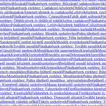
öntőkhöz
Bűzzárak
Pótalkatrészek ezekhez: Bűzzárak
Csatlakozókönyök
etek
Pótalkatrészek ezekhez: Csatlakozó készletek
Öblítőcső toldók
Pótal
 és zárókupakok
Átmeneti idomok és csatlakozók
Lefolyókészletek vize
szifonok
Pótalkatrészek ezekhez: Csigaszifonok
Falsík alatti szifonok
Pót
 ezekhez: Öblítőcsövek és öblítőcső toldók
Szifon csatlakozó
Pótalkatrés
idékhez
Pótalkatrészek ezekhez: Lefolyókészletek bidékhez
Csőszifonok
toldatos karimák
Pótalkatrészek ezekhez: Hegtoldatos karimák
Mosdóka
nyhez
Pótalkatrészek ezekhez: Mosdók szekrényhez
Pultra ültethető m
lig beépíthető mosdók
Pótalkatrészek ezekhez: Félig beépíthető mosdók
Sarokmosdó
Comfort kivitelű mosdók
Mosdók gyerekeknek
Pótalkatré
őmedencék
További mosdók
Pótalkatrészek ezekhez: További mosdók
Kiö
e
Gipszfelfogó medencék
Mosdókagylók tantermekhez
Kiegészítők
Mosdó
takarók
Kiegészítők
Szelepfedél
Rögzítési anyag
Dekorpanelek
Szerelőko
szekrénnyel
Mosdó készletek mosdószekrénnyel
Pótalkatrészek ezekhe
thető mosdó készletek mosdószekrénnyel
Beépíthető mosdó készletek m
ek ezekhez: Mosdószekrények
Kézmosókhoz
Pótalkatrészek ezekhez: 
edencés mosdókhoz
Bútorba építhető mosdó
Pótalkatrészek ezekhez: Bút
ókhoz
Mosdópultok
Pótalkatrészek ezekhez: Mosdópultok
Pultra ültethet
atrészek ezekhez: Pultra ültethető mosdóhoz, négyszögletes
Beépíthető
z: Kisméretű oldalsó szekrények
Magas kiegészítő szekrények
Pótalkatr
rények
Pótalkatrészek ezekhez: Faliszekrények
Fürdőszobabútor-kiegész
 ezekhez: Kiegészítők
Fiókbetétek és rendeződobozok
Törölközőtartó és 
oló aljzatok
Pótalkatrészek ezekhez: Dugaszoló aljzatok
További kiegés
al
Integrált világítás nélkül
Tükrös szekrények
Pótalkatrészek ezekhez: 
lágítás nélkül
Kiegészítők
Világítótestek
Fogantyúk
További kiegészítők
D