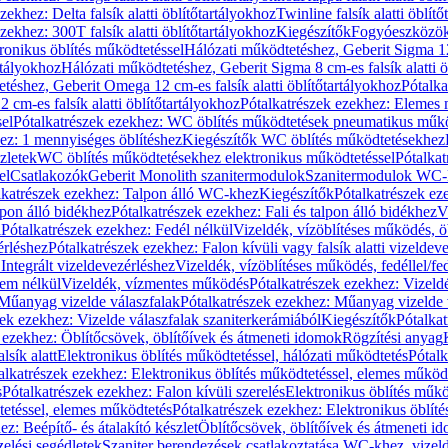
zekhez: Delta falsík alatti öblítőtartályokhoz
Twinline falsík alatti öblít
zekhez: 300T falsík alatti öblítőtartályokhoz
Kiegészítők
Fogyóeszközö
ronikus öblítés működtetéssel
Hálózati működtetéshez, Geberit Sigma 12 
rtályokhoz
Hálózati működtetéshez, Geberit Sigma 8 cm-es falsík alatti ö
téshez, Geberit Omega 12 cm-es falsík alatti öblítőtartályokhoz
Pótalk
cm-es falsík alatti öblítőtartályokhoz
Pótalkatrészek ezekhez: Elemes m
el
Pótalkatrészek ezekhez: WC öblítés működtetések pneumatikus műkö
ez: 1 mennyiséges öblítéshez
Kiegészítők WC öblítés működtetésekhez
zletek
WC öblítés működtetésekhez elektronikus működtetéssel
Pótalka
el
Csatlakozók
Geberit Monolith szanitermodulok
Szanitermodulok WC-
lkatrészek ezekhez: Talpon álló WC-khez
Kiegészítők
Pótalkatrészek ez
alpon álló bidékhez
Pótalkatrészek ezekhez: Fali és talpon álló bidékhez
V
l
Pótalkatrészek ezekhez: Fedél nélkül
Vizeldék, vízöblítéses működés, ö
érléshez
Pótalkatrészek ezekhez: Falon kívüli vagy falsík alatti vizeldev
Integrált vizeldevezérléshez
Vizeldék, vízöblítéses működés, fedéllel/fe
rem nélkül
Vizeldék, vízmentes működés
Pótalkatrészek ezekhez: Vizel
Műanyag vizelde válaszfalak
Pótalkatrészek ezekhez: Műanyag vizelde 
zek ezekhez: Vizelde válaszfalak szaniterkerámiából
Kiegészítők
Pótalka
 ezekhez: Öblítőcsövek, öblítőívek és átmeneti idomok
Rögzítési anyag
lsík alatt
Elektronikus öblítés működtetéssel, hálózati működtetés
Pótalk
alkatrészek ezekhez: Elektronikus öblítés működtetéssel, elemes működ
s
Pótalkatrészek ezekhez: Falon kívüli szerelés
Elektronikus öblítés műkö
tetéssel, elemes működtetés
Pótalkatrészek ezekhez: Elektronikus öblít
z: Beépítő- és átalakító készlet
Öblítőcsövek, öblítőívek és átmeneti i
elési segédletek
Szaniter berendezések csatlakoztatása WC-khez, vizel