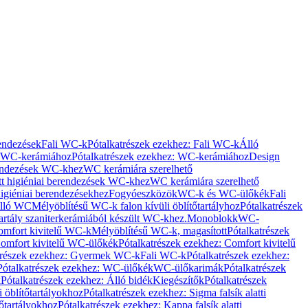
rendezések
Fali WC-k
Pótalkatrészek ezekhez: Fali WC-k
Álló
WC-kerámiához
Pótalkatrészek ezekhez: WC-kerámiához
Design
rendezések WC-khez
WC kerámiára szerelhető
t higiéniai berendezések WC-khez
WC kerámiára szerelhető
igiéniai berendezésekhez
Fogyóeszközök
WC-k és WC-ülőkék
Fali
Álló WC
Mélyöblítésű WC-k falon kívüli öblítőtartályhoz
Pótalkatrészek
tartály szaniterkerámiából készült WC-khez.
Monoblokk
WC-
omfort kivitelű WC-k
Mélyöblítésű WC-k, magasított
Pótalkatrészek
omfort kivitelű WC-ülőkék
Pótalkatrészek ezekhez: Comfort kivitelű
trészek ezekhez: Gyermek WC-k
Fali WC-k
Pótalkatrészek ezekhez:
Pótalkatrészek ezekhez: WC-ülőkék
WC-ülőkarimák
Pótalkatrészek
k
Pótalkatrészek ezekhez: Álló bidék
Kiegészítők
Pótalkatrészek
i öblítőtartályokhoz
Pótalkatrészek ezekhez: Sigma falsík alatti
tőtartályokhoz
Pótalkatrészek ezekhez: Kappa falsík alatti