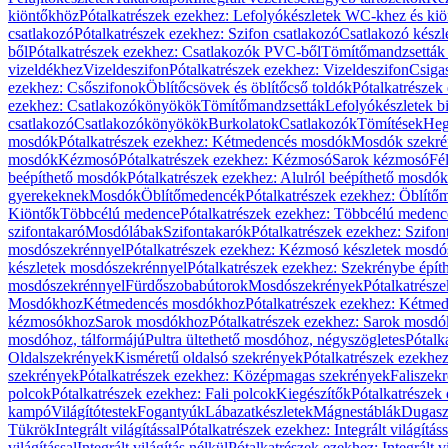
kiöntőkhöz
Pótalkatrészek ezekhez: Lefolyókészletek WC-khez és ki
csatlakozó
Pótalkatrészek ezekhez: Szifon csatlakozó
Csatlakozó készl
ből
Pótalkatrészek ezekhez: Csatlakozók PVC-ből
Tömítőmandzsetták
vizeldékhez
Vizeldeszifon
Pótalkatrészek ezekhez: Vizeldeszifon
Csiga
ezekhez: Csőszifonok
Öblítőcsövek és öblítőcső toldók
Pótalkatrészek
ezekhez: Csatlakozókönyökök
Tömítőmandzsetták
Lefolyókészletek b
csatlakozó
Csatlakozókönyökök
Burkolatok
Csatlakozók
Tömítések
Heg
mosdók
Pótalkatrészek ezekhez: Kétmedencés mosdók
Mosdók szekré
mosdók
Kézmosó
Pótalkatrészek ezekhez: Kézmosó
Sarok kézmosó
Fé
beépíthető mosdók
Pótalkatrészek ezekhez: Alulról beépíthető mosdók
gyerekeknek
Mosdók
Öblítőmedencék
Pótalkatrészek ezekhez: Öblít
Kiöntők
Többcélú medence
Pótalkatrészek ezekhez: Többcélú medenc
szifontakaró
Mosdólábak
Szifontakarók
Pótalkatrészek ezekhez: Szifon
mosdószekrénnyel
Pótalkatrészek ezekhez: Kézmosó készletek mosdó
készletek mosdószekrénnyel
Pótalkatrészek ezekhez: Szekrénybe épí
mosdószekrénnyel
Fürdőszobabútorok
Mosdószekrények
Pótalkatrész
Mosdókhoz
Kétmedencés mosdókhoz
Pótalkatrészek ezekhez: Kétm
kézmosókhoz
Sarok mosdókhoz
Pótalkatrészek ezekhez: Sarok mosd
mosdóhoz, tálformájú
Pultra ültethető mosdóhoz, négyszögletes
Pótalk
Oldalszekrények
Kisméretű oldalsó szekrények
Pótalkatrészek ezekhe
szekrények
Pótalkatrészek ezekhez: Középmagas szekrények
Faliszek
polcok
Pótalkatrészek ezekhez: Fali polcok
Kiegészítők
Pótalkatrészek
kampó
Világítótestek
Fogantyúk
Lábazatkészletek
Mágnestáblák
Dugasz
Tükrök
Integrált világítással
Pótalkatrészek ezekhez: Integrált világításs
világítással
Integrált világítás nélkül
Pótalkatrészek ezekhez: Integrált vi