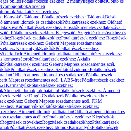
éges öblítés
Pótalkatrészek ezekhez: 2 mennyiséges öblítés
Öblítő és
Nyomógombok
Átmeneti
ű
Idomok
Pótalkatrészek ezekhez:
ez: Könyökök
T-idomok
Pótalkatrészek ezekhez: T-idomok
Belső
ó átmeneti idomok és csatlakozók
Pótalkatrészek ezekhez: Oldható
tlakozóval
Pótalkatrészek ezekhez: Elosztók menetes csatlakozóval
T-
szítők
Pótalkatrészek ezekhez: Kiegészítők
Szigetelések csövekhez és
vekhez
Rögzítések csatlakozókhoz
Pótalkatrészek ezekhez: Rögzítések
l
Pótalkatrészek ezekhez: Geberit Mapress rozsdamentes
 ezekhez: Karmantyúk
Szűkítők
Pótalkatrészek ezekhez:
ső cirkuláció
Átmeneti idomok, oldhatatlan
Pótalkatrészek ezekhez:
is kompenzátorok
Pótalkatrészek ezekhez: Axiális
gáz
Pótalkatrészek ezekhez: Geberit Mapress rozsdamentes acél,
űkítők
Pótalkatrészek ezekhez: Szűkítők
Ívidomok
Pótalkatrészek
tatlan
Oldható átmeneti idomok és csatlakozók
Pótalkatrészek
erit Mapress rozsdamentes acél, LABS-free
Pótalkatrészek ezekhez:
521
Karmantyúk
Pótalkatrészek ezekhez:
ok
Átmeneti idomok, oldhatatlan
Pótalkatrészek ezekhez: Átmeneti
részek ezekhez: Dugók
Csatlakozók
Pótalkatrészek ezekhez:
szek ezekhez: Geberit Mapress rozsdamentes acél, FKM
 ezekhez: Karmantyúk
Szűkítők
Pótalkatrészek ezekhez:
k ezekhez: Átmeneti idomok, oldhatatlan
Oldható átmeneti idomok és
ess rozsdamentes acélhoz
Pótalkatrészek ezekhez: Kiegészítők
z
Rögzítések csövekhez
Rögzítések csatlakozókhoz
Pótalkatrészek
omok
Pótalkatrészek ezekhez: Idomok
Karmantyúk
Pótalkatrészek