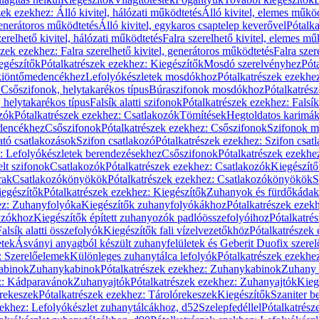
zek ezekhez: Álló kivitel, hálózati működtetés
Álló kivitel, elemes műkö
generátoros működtetés
Álló kivitel, egykaros csaptelep keverővel
Pótalka
erelhető kivitel, hálózati működtetés
Falra szerelhető kivitel, elemes mű
szek ezekhez: Falra szerelhető kivitel, generátoros működtetés
Falra szer
egészítők
Pótalkatrészek ezekhez: Kiegészítők
Mosdó szerelvényhez
Pót
 kiöntőmedencékhez
Lefolyókészletek mosdókhoz
Pótalkatrészek ezekhe
 Csőszifonok, helytakarékos típus
Búraszifonok mosdókhoz
Pótalkatrés
helytakarékos típus
Falsík alatti szifonok
Pótalkatrészek ezekhez: Falsík 
zók
Pótalkatrészek ezekhez: Csatlakozók
Tömítések
Hegtoldatos karimá
edencékhez
Csőszifonok
Pótalkatrészek ezekhez: Csőszifonok
Szifonok m
tó csatlakozások
Szifon csatlakozó
Pótalkatrészek ezekhez: Szifon csat
z: Lefolyókészletek berendezésekhez
Csőszifonok
Pótalkatrészek ezekhe
elt szifonok
Csatlakozók
Pótalkatrészek ezekhez: Csatlakozók
Kiegészít
rak
Csatlakozókönyökök
Pótalkatrészek ezekhez: Csatlakozókönyökök
S
egészítők
Pótalkatrészek ezekhez: Kiegészítők
Zuhanyok és fürdőkádak
ez: Zuhanyfolyóka
Kiegészítők zuhanyfolyókákhoz
Pótalkatrészek ezek
nyzókhoz
Kiegészítők épített zuhanyozók padlóösszefolyóihoz
Pótalkatré
alsík alatti összefolyók
Kiegészítők fali vízelvezetőkhöz
Pótalkatrészek 
etek
Ásványi anyagból készült zuhanyfelületek és Geberit Duofix szere
: Szerelőelemek
Különleges zuhanytálca lefolyók
Pótalkatrészek ezekhe
abinok
Zuhanykabinok
Pótalkatrészek ezekhez: Zuhanykabinok
Zuhany 
ez: Kádparavánok
Zuhanyajtók
Pótalkatrészek ezekhez: Zuhanyajtók
Kieg
rekeszek
Pótalkatrészek ezekhez: Tárolórekeszek
Kiegészítők
Szaniter b
zekhez: Lefolyókészlet zuhanytálcákhoz, d52
Szelepfedéllel
Pótalkatrész