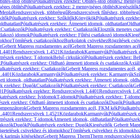
blítés-stop öblítés
Pótalkatrészek ezekhez: Öblítés-stop öblítés
2 mennyis
éges öblítés
Pótalkatrészek ezekhez: 2 mennyiséges öblítés
Kiegészítők
 Mepla
Rendszercsövek, többrétegű
Rendszercsövek fűtéshez, többréteg
kítők
Pótalkatrészek ezekhez: Szűkítők
Könyökök
Pótalkatrészek ezekh
ldhatatlan
Pótalkatrészek ezekhez: Átmeneti idomok, oldhatatlan
Oldhat
k
Csatlakozók
Pótalkatrészek ezekhez: Csatlakozók
Elosztók menetes csa
atlakozó idomok
Pótalkatrészek ezekhez: Fűtési csatlakozó idomok
Kiegé
mokhoz
Tömítések csatlakozókhoz
Burkolatok csövekhez
Rögzítések csö
z
Geberit Mapress rozsdamentes acél
Geberit Mapress rozsdamentes acé
 1.4401
Rendszercsövek 1.4521
Közdarabok
Karmantyúk
Pótalkatrészek
atrészek ezekhez: T-idomok
Belső cirkuláció
Pótalkatrészek ezekhez: Bel
k
Pótalkatrészek ezekhez: Oldható átmeneti idomok és csatlakozók
Axiál
alkatrészek ezekhez: Csatlakozók
Geberit Mapress rozsdamentes acél, 
1.4401
Közdarabok
Karmantyúk
Pótalkatrészek ezekhez: Karmantyúk
Sz
ti idomok, oldhatatlan
Pótalkatrészek ezekhez: Átmeneti idomok, oldha
ek ezekhez: Dugók
Csatlakozók
Pótalkatrészek ezekhez: Csatlakozók
Geb
01
Pótalkatrészek ezekhez: Rendszercsövek 1.4401
Rendszercsövek 1.4
katrészek ezekhez: Ívidomok
T-idomok
Pótalkatrészek ezekhez: T-idom
észek ezekhez: Oldható átmeneti idomok és csatlakozók
Dugók
Pótalkat
kompenzátorok
Geberit Mapress rozsdamentes acél, FKM kék
Pótalkatré
1.4401
Rendszercsövek 1.4521
Közdarabok
Karmantyúk
Pótalkatrészek
atrészek ezekhez: T-idomok
Átmeneti idomok, oldhatatlan
Pótalkatrésze
lakozók
Dugók
Pótalkatrészek ezekhez: Dugók
Kiegészítők Geberit Mapr
igetelések csövekhez és idomokhoz
Tömítések csövekhez és idomokho
ek karimás kötésekhez
Geberit Mapress Therm
Therm rendszercsövek
Id