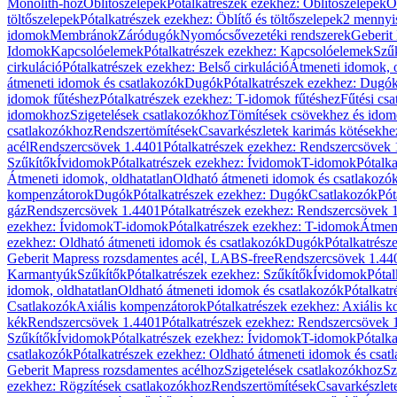
Monolith-hoz
Öblítőszelepek
Pótalkatrészek ezekhez: Öblítőszelepek
Ö
töltőszelepek
Pótalkatrészek ezekhez: Öblítő és töltőszelepek
2 mennyis
idomok
Membránok
Záródugók
Nyomócsővezetéki rendszerek
Geberit
Idomok
Kapcsolóelemek
Pótalkatrészek ezekhez: Kapcsolóelemek
Szű
cirkuláció
Pótalkatrészek ezekhez: Belső cirkuláció
Átmeneti idomok, o
átmeneti idomok és csatlakozók
Dugók
Pótalkatrészek ezekhez: Dugó
idomok fűtéshez
Pótalkatrészek ezekhez: T-idomok fűtéshez
Fűtési cs
idomokhoz
Szigetelések csatlakozókhoz
Tömítések csövekhez és ido
csatlakozókhoz
Rendszertömítések
Csavarkészletek karimás kötésekhe
acél
Rendszercsövek 1.4401
Pótalkatrészek ezekhez: Rendszercsövek
Szűkítők
Ívidomok
Pótalkatrészek ezekhez: Ívidomok
T-idomok
Pótalk
Átmeneti idomok, oldhatatlan
Oldható átmeneti idomok és csatlakozó
kompenzátorok
Dugók
Pótalkatrészek ezekhez: Dugók
Csatlakozók
Pót
gáz
Rendszercsövek 1.4401
Pótalkatrészek ezekhez: Rendszercsövek 
ezekhez: Ívidomok
T-idomok
Pótalkatrészek ezekhez: T-idomok
Átmene
ezekhez: Oldható átmeneti idomok és csatlakozók
Dugók
Pótalkatrész
Geberit Mapress rozsdamentes acél, LABS-free
Rendszercsövek 1.44
Karmantyúk
Szűkítők
Pótalkatrészek ezekhez: Szűkítők
Ívidomok
Pótal
idomok, oldhatatlan
Oldható átmeneti idomok és csatlakozók
Pótalkatr
Csatlakozók
Axiális kompenzátorok
Pótalkatrészek ezekhez: Axiális 
kék
Rendszercsövek 1.4401
Pótalkatrészek ezekhez: Rendszercsövek 
Szűkítők
Ívidomok
Pótalkatrészek ezekhez: Ívidomok
T-idomok
Pótalk
csatlakozók
Pótalkatrészek ezekhez: Oldható átmeneti idomok és csat
Geberit Mapress rozsdamentes acélhoz
Szigetelések csatlakozókhoz
Sz
ezekhez: Rögzítések csatlakozókhoz
Rendszertömítések
Csavarkészlet