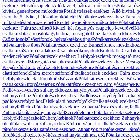
ezekhez: Mosdócsaptelep
Álló kivitel, hálózati működtetés
Pótalkatrés
kivitel, generátoros működtetés
Pótalkatrészek ezekhez: Álló kivitel, 
szerelhető kivitel, hálózati működtetés
Pótalkatrészek ezekhez: Falra sz
működtetés
Falra szerelhető kivitel, generátoros működtetés
Pótalkatré
ezekhez: Falra szerelhető kivitel, két fogantyús csaptelep keverővel
Ki
csatlakoztatása mosdókagylókhoz, mosogatókhoz, készülékekhez és
Csőszifonok
Csőszifonok, helytakarékos típus
Pótalkatrészek ezekhez:
helytakarékos típus
Pótalkatrészek ezekhez: Búraszifonok mosdókhoz, 
csatlakozó
Szifon csatlakozó
Csatlakozókönyökök
Burkolatok
Csatlako
medencékhez
Pótalkatrészek ezekhez: Lefolyókészletek mosogató m
csatlakozóval
Mosogató csatlakozások
Pótalkatrészek ezekhez: Mosoga
Kiegészítők
Lefolyókészletek berendezésekhez
Pótalkatrészek ezekhe
alatti szifonok
Falra szerelt szifonok
Pótalkatrészek ezekhez: Falra szer
Lefolyókészletek kiöntőkhöz
Bűzzárak
Pótalkatrészek ezekhez: Bűzzá
csatlakozó
Kifolyószelepek
Pótalkatrészek ezekhez: Kifolyószelepek
Ki
Padlóvíz-elvezetés zuhanyokhoz
Zuhanyfolyóka
Pótalkatrészek ezekh
zuhanyzókhoz
Pótalkatrészek ezekhez: Padlóösszefolyó épített zuha
padlóösszefolyóihoz
Falsík alatti összefolyók
Pótalkatrészek ezekhez: F
zuhanyfelületek
Pótalkatrészek ezekhez: Zuhanytálcák és zuhanyfelül
Zuhanytálcák ásványi anyagból
Szerelőelemek
Pótalkatrészek ezekhez
lefolyók
Kiegészítők
Zuhanykabinok
Pótalkatrészek ezekhez: Zuhanyk
oldalfalak walk-in zuhanyokhoz
Kádparavánok
Pótalkatrészek ezekh
tárolórekeszei
Pótalkatrészek ezekhez: Zuhanyok tárolórekeszei
Tároló
fürdőkádakhoz
Lefolyókészlet zuhanytálcákhoz, d52
Pótalkatrészek e