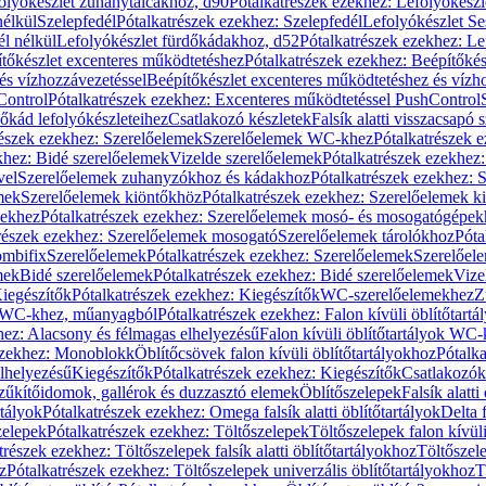
olyókészlet zuhanytálcákhoz, d90
Pótalkatrészek ezekhez: Lefolyókész
nélkül
Szelepfedél
Pótalkatrészek ezekhez: Szelepfedél
Lefolyókészlet Se
él nélkül
Lefolyókészlet fürdőkádakhoz, d52
Pótalkatrészek ezekhez: L
tőkészlet excenteres működtetéshez
Pótalkatrészek ezekhez: Beépítőké
és vízhozzávezetéssel
Beépítőkészlet excenteres működtetéshez és vízh
Control
Pótalkatrészek ezekhez: Excenteres működtetéssel PushControl
őkád lefolyókészleteihez
Csatlakozó készletek
Falsík alatti visszacsapó 
részek ezekhez: Szerelőelemek
Szerelőelemek WC-khez
Pótalkatrészek 
khez: Bidé szerelőelemek
Vizelde szerelőelemek
Pótalkatrészek ezekhez:
vel
Szerelőelemek zuhanyzókhoz és kádakhoz
Pótalkatrészek ezekhez:
mek
Szerelőelemek kiöntőkhöz
Pótalkatrészek ezekhez: Szerelőelemek k
pekhez
Pótalkatrészek ezekhez: Szerelőelemek mosó- és mosogatógépek
részek ezekhez: Szerelőelemek mosogató
Szerelőelemek tárolókhoz
Póta
ombifix
Szerelőelemek
Pótalkatrészek ezekhez: Szerelőelemek
Szerelőe
mek
Bidé szerelőelemek
Pótalkatrészek ezekhez: Bidé szerelőelemek
Vize
iegészítők
Pótalkatrészek ezekhez: Kiegészítők
WC-szerelőelemekhez
Z
ok WC-khez, műanyagból
Pótalkatrészek ezekhez: Falon kívüli öblítőta
hez: Alacsony és félmagas elhelyezésű
Falon kívüli öblítőtartályok WC-
ezekhez: Monoblokk
Öblítőcsövek falon kívüli öblítőtartályokhoz
Pótalka
lhelyezésű
Kiegészítők
Pótalkatrészek ezekhez: Kiegészítők
Csatlakozók
zűkítőidomok, gallérok és duzzasztó elemek
Öblítőszelepek
Falsík alatti
rtályok
Pótalkatrészek ezekhez: Omega falsík alatti öblítőtartályok
Delta f
zelepek
Pótalkatrészek ezekhez: Töltőszelepek
Töltőszelepek falon kívüli
trészek ezekhez: Töltőszelepek falsík alatti öblítőtartályokhoz
Töltőszel
z
Pótalkatrészek ezekhez: Töltőszelepek univerzális öblítőtartályokhoz
T