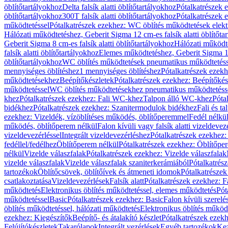
öblítőtartályokhoz
Delta falsík alatti öblítőtartályokhoz
Pótalkatrészek e
öblítőtartályokhoz
300T falsík alatti öblítőtartályokhoz
Pótalkatrészek e
működtetéssel
Pótalkatrészek ezekhez: WC öblítés működtetések elekt
Hálózati működtetéshez, Geberit Sigma 12 cm-es falsík alatti öblítőta
Geberit Sigma 8 cm-es falsík alatti öblítőtartályokhoz
Hálózati működte
falsík alatti öblítőtartályokhoz
Elemes működtetéshez, Geberit Sigma 12 
öblítőtartályokhoz
WC öblítés működtetések pneumatikus működtetéss
mennyiséges öblítéshez
1 mennyiséges öblítéshez
Pótalkatrészek ezekh
működtetésekhez
Beépítőkészletek
Pótalkatrészek ezekhez: Beépítőkés
működtetéssel
WC öblítés működtetésekhez pneumatikus működtetéss
khez
Pótalkatrészek ezekhez: Fali WC-khez
Talpon álló WC-khez
Póta
bidékhez
Pótalkatrészek ezekhez: Szanitermodulok bidékhez
Fali és t
ezekhez: Vizeldék, vízöblítéses működés, öblítőperemmel
Fedél nélkü
működés, öblítőperem nélkül
Falon kívüli vagy falsík alatti vizeldevez
vizeldevezérléssel
Integrált vizeldevezérléshez
Pótalkatrészek ezekhez: 
fedéllel/fedélhez
Öblítőperem nélkül
Pótalkatrészek ezekhez: Öblítőpe
nélkül
Vizelde válaszfalak
Pótalkatrészek ezekhez: Vizelde válaszfalak
vizelde válaszfalak
Vizelde válaszfalak szaniterkerámiából
Pótalkatrés
tartozékok
Öblítőcsövek, öblítőívek és átmeneti idomok
Pótalkatrészek
csatlakoztatása
Vizeldevezérlések
Falsík alatt
Pótalkatrészek ezekhez: Fa
működtetés
Elektronikus öblítés működtetéssel, elemes működtetés
Pót
működtetéssel
Basic
Pótalkatrészek ezekhez: Basic
Falon kívüli szerelé
öblítés működtetéssel, hálózati működtetés
Elektronikus öblítés működ
ezekhez: Kiegészítők
Beépítő- és átalakító készlet
Pótalkatrészek ezekhe
Felújítókészletek
Takarólapok
Integrált vezérlések
Egyéb tartozékok
Kez