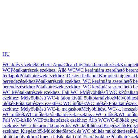
HU
WC-k és vizeldék
Geberit AquaClean higiéniai berendezések
Komplett
WC
Pótalkatrészek ezekhez: Álló WC
WC kerámiára szerelhető beren
fedlapok
Pótalkatrészek ezekhez: Design fedlapok
Komplett higiéniai
berendezésekhez
Pótalkatrészek ezekhez: WC kerámiára szerelhető b
berendezésekhez
Pótalkatrészek ezekhez: WC kerámiára szerelhető b
WC-k
Pótalkatrészek ezekhez: Fali WC-k
Mélyöblítésű WC-k
Pótalkat
ezekhez: Mélyöblítésű WC-k falon kívüli öblítőtartályhoz
Mélyöblíté
ülőkék
Pótalkatrészek ezekhez: WC-ülőkék
WC-ülőkék
Pótalkatrésze
ezekhez: Mélyöblítésű WC-k, magasított
Mélyöblítésű WC-k, hosszabb
WC-ülőkék
WC-ülőkék
Pótalkatrészek ezekhez: WC-ülőkék
WC-ülőka
Fali WC-k
Álló WC
Pótalkatrészek ezekhez: Álló WC
WC-ülőkék gye
ezekhez: WC-ülőkarimák
Guggolós WC-k
Öblítéssel
Kiegészítők
Rögzí
ezekhez: Kiegészítők
Működtetőlapok és WC öblítés működtetései
Műk
öblítőtartályokhoz
Omega falsík alatti öblítőtartályokhoz
Pótalkatrészek