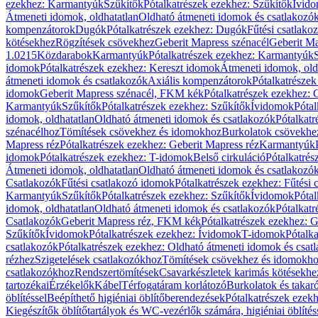
ezekhez: Karmantyúk
Szűkítők
Pótalkatrészek ezekhez: Szűkítők
Ívid
Átmeneti idomok, oldhatatlan
Oldható átmeneti idomok és csatlakozó
kompenzátorok
Dugók
Pótalkatrészek ezekhez: Dugók
Fűtési csatlako
kötésekhez
Rögzítések csövekhez
Geberit Mapress szénacél
Geberit Ma
1.0215
Közdarabok
Karmantyúk
Pótalkatrészek ezekhez: Karmantyúk
idomok
Pótalkatrészek ezekhez: Kereszt idomok
Átmeneti idomok, old
átmeneti idomok és csatlakozók
Axiális kompenzátorok
Pótalkatrésze
idomok
Geberit Mapress szénacél, FKM kék
Pótalkatrészek ezekhez:
Karmantyúk
Szűkítők
Pótalkatrészek ezekhez: Szűkítők
Ívidomok
Pótal
idomok, oldhatatlan
Oldható átmeneti idomok és csatlakozók
Pótalkatr
szénacélhoz
Tömítések csövekhez és idomokhoz
Burkolatok csövekhe
Mapress réz
Pótalkatrészek ezekhez: Geberit Mapress réz
Karmantyúk
idomok
Pótalkatrészek ezekhez: T-idomok
Belső cirkuláció
Pótalkatrés
Átmeneti idomok, oldhatatlan
Oldható átmeneti idomok és csatlakozó
Csatlakozók
Fűtési csatlakozó idomok
Pótalkatrészek ezekhez: Fűtési
Karmantyúk
Szűkítők
Pótalkatrészek ezekhez: Szűkítők
Ívidomok
Pótal
idomok, oldhatatlan
Oldható átmeneti idomok és csatlakozók
Pótalkatr
Csatlakozók
Geberit Mapress réz, FKM kék
Pótalkatrészek ezekhez: 
Szűkítők
Ívidomok
Pótalkatrészek ezekhez: Ívidomok
T-idomok
Pótalk
csatlakozók
Pótalkatrészek ezekhez: Oldható átmeneti idomok és csat
rézhez
Szigetelések csatlakozókhoz
Tömítések csövekhez és idomokh
csatlakozókhoz
Rendszertömítések
Csavarkészletek karimás kötésekhe
tartozékai
Érzékelők
Kábel
Térfogatáram korlátozó
Burkolatok és takar
öblítéssel
Beépíthető higiéniai öblítőberendezések
Pótalkatrészek ezekh
Kiegészítők öblítőtartályok és WC-vezérlők számára, higiéniai öblítés