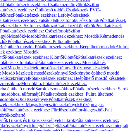
ök
Pótalkatrészek ezekhez: Csatlakozókönyökök
Szifon
katrészek ezekhez: Öblítőcső toldók
Csatlakozók PVC-
ldékhez
Pótalkatrészek ezekhez: Lefolyókészletek
alkatrészek ezekhez: Falsík alatti szifonok
Csőszifonok
Pótalkatrészek
zek ezekhez: Szifon csatlakozó
Csatlakozókönyökök
Pótalkatrészek
Pótalkatrészek ezekhez: Csőszifonok
Szifon
gyló
Mosdók
Mosdók
Pótalkatrészek ezekhez: Mosdók
Kétmedencés
osdók
Pótalkatrészek ezekhez: Pultra ültethető
Beépíthető mosdók
Pótalkatrészek ezekhez: Beépíthető mosdók
Alulról
szek ezekhez: Mosdók
ntő
Pótalkatrészek ezekhez: Kiöntő
Kiöntők
Pótalkatrészek ezekhez:
láb és szifontakaró
Pótalkatrészek ezekhez: Mosdóláb és
nzol
Mosdó készletek mosdószekrénnyel
Kézmosó készletek
z: Mosdó készletek mosdószekrénnyel
Szekrénybe építhető mosdó
osdószekrénnyel
Pótalkatrészek ezekhez: Beépíthető mosdó készletek
Kézmosókhoz
Mosdókhoz
Pótalkatrészek ezekhez:
orba építhető mosdó
Sarok kézmosókhoz
Pótalkatrészek ezekhez: Sarok
ő mosdóhoz, tálformájú
Pótalkatrészek ezekhez: Pultra ültethető
 mosdóhoz
Oldalszekrények
Pótalkatrészek ezekhez:
észek ezekhez: Magas kiegészítő szekrények
Középmagas
ítők
Pótalkatrészek ezekhez: Fürdőszobabútor-kiegészítők
Fali
törölközőtartó
zítők
Tükrök és tükrös szekrények
Tükrök
Pótalkatrészek ezekhez:
Tükrös szekrények
Integrált világítással
Pótalkatrészek ezekhez: Integrált
ugaszoló aljzatok
Szerelvények
Mosdócsaptelep
Pótalkatrészek