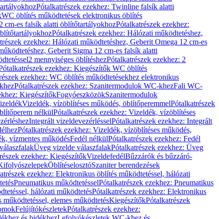
őtartályokhoz
Pótalkatrészek ezekhez: Twinline falsík alatti
k
WC öblítés működtetések elektronikus öblítés
cm-es falsík alatti öblítőtartályokhoz
Pótalkatrészek ezekhez:
blítőtartályokhoz
Pótalkatrészek ezekhez: Hálózati működtetéshez,
atrészek ezekhez: Hálózati működtetéshez, Geberit Omega 12 cm-es
űködtetéshez, Geberit Sigma 12 cm-es falsík alatti
dtetéssel
2 mennyiséges öblítéshez
Pótalkatrészek ezekhez: 2
Pótalkatrészek ezekhez: Kiegészítők WC öblítés
trészek ezekhez: WC öblítés működtetésekhez elektronikus
khez
Pótalkatrészek ezekhez: Szanitermodulok WC-khez
Fali WC-
ekhez: Kiegészítők
Fogyóeszközök
Szanitermodulok
izeldék
Vizeldék, vízöblítéses működés, öblítőperemmel
Pótalkatrészek
blítőperem nélkül
Pótalkatrészek ezekhez: Vizeldék, vízöblítéses
ezérléshez
Integrált vizeldevezérléssel
Pótalkatrészek ezekhez: Integrált
délhez
Pótalkatrészek ezekhez: Vizeldék, vízöblítéses működés,
dék, vízmentes működés
Fedél nélkül
Pótalkatrészek ezekhez: Fedél
válaszfalak
Üveg vizelde válaszfalak
Pótalkatrészek ezekhez: Üveg
trészek ezekhez: Kiegészítők
Vizeldefedél
Bűzzárók és bűzzáró-
Kifolyószelepek
Öblítéselosztó
Szaniter berendezések
atrészek ezekhez: Elektronikus öblítés működtetéssel, hálózati
tetés
Pneumatikus működtetéssel
Pótalkatrészek ezekhez: Pneumatikus
dtetéssel, hálózati működtetés
Pótalkatrészek ezekhez: Elektronikus
és működtetéssel, elemes működtetés
Kiegészítők
Pótalkatrészek
domok
Felújítókészletek
Pótalkatrészek ezekhez:
dékhez és bidékhez
Lefolyókészletek WC-khez és