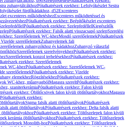
let zuhanytálcákhoz, d90
Szelepfedéllel
Pótalkatrészek ezekhez:
stra zuhanytálcákhoz
Pótalkatrészek ezekhez: Lefolyókészlet Sestra
efolyókészlet fürdőkádakhoz, d52
Excenteres
szlet excenteres működtetéshez
Excenteres működtetéssel és
ozzávezetéshez
Pótalkatrészek ezekhez: Beépítőkészlet excenteres
Szelepfedéllel
Pótalkatrészek ezekhez: Szelepfedéllel
Kiegészítők
szelep
Pótalkatrészek ezekhez: Falsík alatti visszacsapó szelep
Szerelési
ezekhez: Szerelőelemek WC-khez
Mosdó szerelőelemek
Pótalkatrészek
 Vizelde szerelőelemek
Zuhanyelemek fali
 Szerelőelemek zuhanyzókhoz és kádakhoz
Zuhanyzó válaszfal
iöntőkhöz
Szerelőelemek szerelvényekhez
Pótalkatrészek ezekhez:
hez
Szerelőelemek konzol terhelésekhez
Pótalkatrészek ezekhez:
lkatrészek ezekhez: Szerelőelemek
lemek WC-khez
Pótalkatrészek ezekhez: Szerelőelemek WC-
lde szerelőelemek
Pótalkatrészek ezekhez: Vizelde
uhany elemekhez
Rögzítésekhez
Pótalkatrészek ezekhez:
rtályok WC-khez, műanyagból
Magasra szerelt
Pótalkatrészek ezekhez:
khez, szaniterkerámia
Pótalkatrészek ezekhez: Falon kívüli
trészek ezekhez: Öblítőcsövek falon kívüli öblítőtartályokhoz
Magasra
Pótalkatrészek ezekhez:
 öblítőtartályok
Sigma falsík alatti öblítőtartályok
Pótalkatrészek
alsík alatti öblítőtartályok
Pótalkatrészek ezekhez: Delta falsík alatti
 öblítőtartályokhoz
Pótalkatrészek ezekhez: Töltőszelepek falon kívüli
epek kerámia öblítőtartályokhoz
Pótalkatrészek ezekhez: Töltőszelepek
öltőszelepek Monolith-hoz
Pótalkatrészek ezekhez: Töltőszelepek