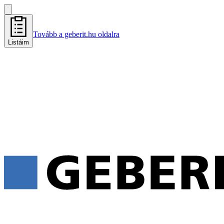
Tovább a geberit.hu oldalra
Listáim