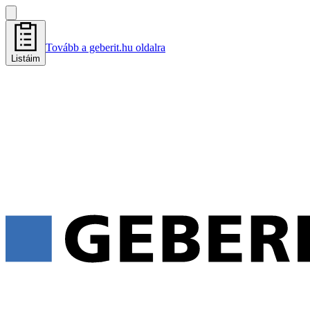
Tovább a geberit.hu oldalra
Listáim