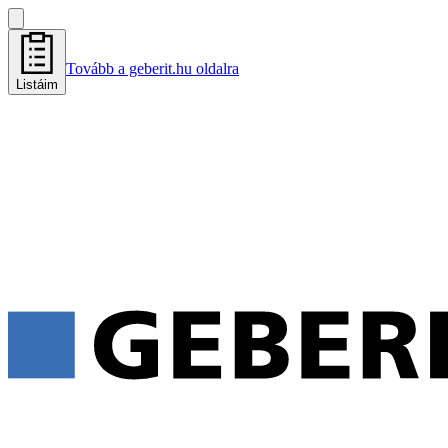
Tovább a geberit.hu oldalra
Listáim