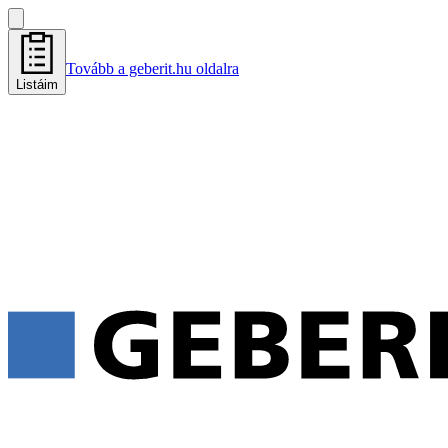
Tovább a geberit.hu oldalra
Listáim