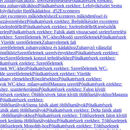
let zuhanytálcákhoz, d90
Szelepfedéllel
Pótalkatrészek ezekhez:
stra zuhanytálcákhoz
Pótalkatrészek ezekhez: Lefolyókészlet Sestra
efolyókészlet fürdőkádakhoz, d52
Excenteres
szlet excenteres működtetéshez
Excenteres működtetéssel és
ozzávezetéshez
Pótalkatrészek ezekhez: Beépítőkészlet excenteres
Szelepfedéllel
Pótalkatrészek ezekhez: Szelepfedéllel
Kiegészítők
szelep
Pótalkatrészek ezekhez: Falsík alatti visszacsapó szelep
Szerelési
ezekhez: Szerelőelemek WC-khez
Mosdó szerelőelemek
Pótalkatrészek
 Vizelde szerelőelemek
Zuhanyelemek fali
 Szerelőelemek zuhanyzókhoz és kádakhoz
Zuhanyzó válaszfal
iöntőkhöz
Szerelőelemek szerelvényekhez
Pótalkatrészek ezekhez:
hez
Szerelőelemek konzol terhelésekhez
Pótalkatrészek ezekhez:
lkatrészek ezekhez: Szerelőelemek
lemek WC-khez
Pótalkatrészek ezekhez: Szerelőelemek WC-
lde szerelőelemek
Pótalkatrészek ezekhez: Vizelde
uhany elemekhez
Rögzítésekhez
Pótalkatrészek ezekhez:
rtályok WC-khez, műanyagból
Magasra szerelt
Pótalkatrészek ezekhez:
khez, szaniterkerámia
Pótalkatrészek ezekhez: Falon kívüli
trészek ezekhez: Öblítőcsövek falon kívüli öblítőtartályokhoz
Magasra
Pótalkatrészek ezekhez:
 öblítőtartályok
Sigma falsík alatti öblítőtartályok
Pótalkatrészek
alsík alatti öblítőtartályok
Pótalkatrészek ezekhez: Delta falsík alatti
 öblítőtartályokhoz
Pótalkatrészek ezekhez: Töltőszelepek falon kívüli
epek kerámia öblítőtartályokhoz
Pótalkatrészek ezekhez: Töltőszelepek
öltőszelepek Monolith-hoz
Pótalkatrészek ezekhez: Töltőszelepek