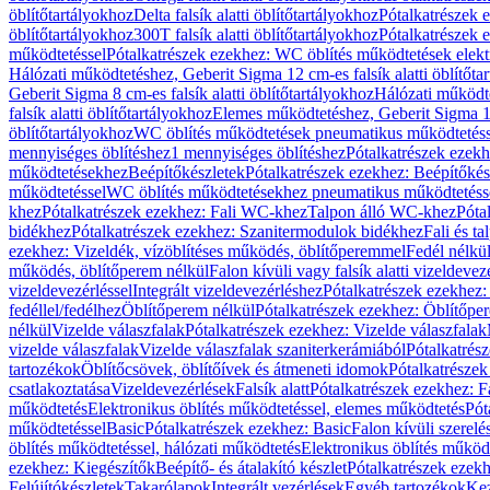
öblítőtartályokhoz
Delta falsík alatti öblítőtartályokhoz
Pótalkatrészek e
öblítőtartályokhoz
300T falsík alatti öblítőtartályokhoz
Pótalkatrészek e
működtetéssel
Pótalkatrészek ezekhez: WC öblítés működtetések elekt
Hálózati működtetéshez, Geberit Sigma 12 cm-es falsík alatti öblítőta
Geberit Sigma 8 cm-es falsík alatti öblítőtartályokhoz
Hálózati működte
falsík alatti öblítőtartályokhoz
Elemes működtetéshez, Geberit Sigma 12 
öblítőtartályokhoz
WC öblítés működtetések pneumatikus működtetéss
mennyiséges öblítéshez
1 mennyiséges öblítéshez
Pótalkatrészek ezekh
működtetésekhez
Beépítőkészletek
Pótalkatrészek ezekhez: Beépítőkés
működtetéssel
WC öblítés működtetésekhez pneumatikus működtetéss
khez
Pótalkatrészek ezekhez: Fali WC-khez
Talpon álló WC-khez
Póta
bidékhez
Pótalkatrészek ezekhez: Szanitermodulok bidékhez
Fali és t
ezekhez: Vizeldék, vízöblítéses működés, öblítőperemmel
Fedél nélkü
működés, öblítőperem nélkül
Falon kívüli vagy falsík alatti vizeldevez
vizeldevezérléssel
Integrált vizeldevezérléshez
Pótalkatrészek ezekhez: 
fedéllel/fedélhez
Öblítőperem nélkül
Pótalkatrészek ezekhez: Öblítőpe
nélkül
Vizelde válaszfalak
Pótalkatrészek ezekhez: Vizelde válaszfalak
vizelde válaszfalak
Vizelde válaszfalak szaniterkerámiából
Pótalkatrés
tartozékok
Öblítőcsövek, öblítőívek és átmeneti idomok
Pótalkatrészek
csatlakoztatása
Vizeldevezérlések
Falsík alatt
Pótalkatrészek ezekhez: Fa
működtetés
Elektronikus öblítés működtetéssel, elemes működtetés
Pót
működtetéssel
Basic
Pótalkatrészek ezekhez: Basic
Falon kívüli szerelé
öblítés működtetéssel, hálózati működtetés
Elektronikus öblítés működ
ezekhez: Kiegészítők
Beépítő- és átalakító készlet
Pótalkatrészek ezekhe
Felújítókészletek
Takarólapok
Integrált vezérlések
Egyéb tartozékok
Kez