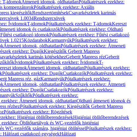
z: T-idomok
Átmeneti idomok, oldhatatlan
Pótalkatrészek ezekhez:
is kompenzátorok
Pótalkatrészek ezekhez: Axiális
ress kiegészítők
Rendszertömítések
Csavarkészletek karimás
zercsövek 1.0034
Rendszercsövek
khez: Ívidomok
T-idomok
Pótalkatrészek ezekhez: T-idomok
Kereszt
átmeneti idomok és csatlakozók
Pótalkatrészek ezekhez: Oldható
k
Fűtési csatlakozó idomok
Pótalkatrészek ezekhez: Fűtési csatlakozó
övek 1.0215
Közdarabok
Karmantyúk
Pótalkatrészek ezekhez:
ok
Átmeneti idomok, oldhatatlan
Pótalkatrészek ezekhez: Átmeneti
részek ezekhez: Dugók
Kiegészítők Geberit Mapress
savarkészletek karimás kötésekhez
Geberit Mapress réz
Geberit
Szűkítők
Ívidomok
Pótalkatrészek ezekhez: Ívidomok
T-
Kereszt idomok
Átmeneti idomok, oldhatatlan
Pótalkatrészek ezekhez:
k
Pótalkatrészek ezekhez: Dugók
Csatlakozók
Pótalkatrészek ezekhez:
erit Mapress réz, gáz
Karmantyúk
Pótalkatrészek ezekhez:
ok
Átmeneti idomok, oldhatatlan
Pótalkatrészek ezekhez: Átmeneti
részek ezekhez: Dugók
Csatlakozók
Pótalkatrészek ezekhez:
rmantyúk
Szűkítők
Pótalkatrészek ezekhez:
k ezekhez: Átmeneti idomok, oldhatatlan
Oldható átmeneti idomok és
ess rézhez
Pótalkatrészek ezekhez: Kiegészítők Geberit Mapress
oz
Pótalkatrészek ezekhez: Rögzítések
ezekhez: Higiéniai öblítőberendezések
Higiéniai öblítőberendezések
k ezekhez: Öblítőtartályok és WC-vezérlők higiéniai
 és WC-vezérlők számára, higiéniai öblítéssel
Pótalkatrészek ezekhez:
: Hálózati csatlakozó egységek
Hálózati