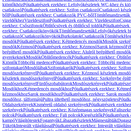
kiöntőkhöz
Pótalkatrészek ezekhez: Lefolyókészletek WC-khez és ki
csatlakozó
Pótalkatrészek ezekhez: Szifon csatlakozó
Csatlakozó készl
ből
Pótalkatrészek ezekhez: Csatlakozók PVC-ből
Tömítőmandzsetták
vizeldékhez
Vizeldeszifon
Pótalkatrészek ezekhez: Vizeldeszifon
Csiga
ezekhez: Csőszifonok
Öblítőcsövek és öblítőcső toldók
Pótalkatrészek
ezekhez: Csatlakozókönyökök
Tömítőmandzsetták
Lefolyókészletek b
csatlakozó
Csatlakozókönyökök
Burkolatok
Csatlakozók
Tömítések
Heg
mosdók
Pótalkatrészek ezekhez: Kétmedencés mosdók
Mosdók szekré
mosdók
Kézmosó
Pótalkatrészek ezekhez: Kézmosó
Sarok kézmosó
Fé
beépíthető mosdók
Pótalkatrészek ezekhez: Alulról beépíthető mosdók
gyerekeknek
Mosdók
Öblítőmedencék
Pótalkatrészek ezekhez: Öblít
Kiöntők
Többcélú medence
Pótalkatrészek ezekhez: Többcélú medenc
szifontakaró
Mosdólábak
Szifontakarók
Pótalkatrészek ezekhez: Szifon
mosdószekrénnyel
Pótalkatrészek ezekhez: Kézmosó készletek mosdó
készletek mosdószekrénnyel
Pótalkatrészek ezekhez: Szekrénybe épí
mosdószekrénnyel
Fürdőszobabútorok
Mosdószekrények
Pótalkatrész
Mosdókhoz
Kétmedencés mosdókhoz
Pótalkatrészek ezekhez: Kétm
kézmosókhoz
Sarok mosdókhoz
Pótalkatrészek ezekhez: Sarok mosd
mosdóhoz, tálformájú
Pultra ültethető mosdóhoz, négyszögletes
Pótalk
Oldalszekrények
Kisméretű oldalsó szekrények
Pótalkatrészek ezekhe
szekrények
Pótalkatrészek ezekhez: Középmagas szekrények
Faliszek
polcok
Pótalkatrészek ezekhez: Fali polcok
Kiegészítők
Pótalkatrészek
kampó
Világítótestek
Fogantyúk
Lábazatkészletek
Mágnestáblák
Dugasz
Tükrök
Integrált világítással
Pótalkatrészek ezekhez: Integrált világításs
világítással
Integrált világítás nélkül
Pótalkatrészek ezekhez: Integrált vi