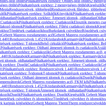
blítés-stop öblítés
Pótalkatrészek ezekhez: Öblítés-stop öblítés
2 mennyis
éges öblítés
Pótalkatrészek ezekhez: 2 mennyiséges öblítés
Kiegészítők
 Mepla
Rendszercsövek, többrétegű
Rendszercsövek fűtéshez, többréteg
kítők
Pótalkatrészek ezekhez: Szűkítők
Könyökök
Pótalkatrészek ezekh
ldhatatlan
Pótalkatrészek ezekhez: Átmeneti idomok, oldhatatlan
Oldhat
k
Csatlakozók
Pótalkatrészek ezekhez: Csatlakozók
Elosztók menetes csa
atlakozó idomok
Pótalkatrészek ezekhez: Fűtési csatlakozó idomok
Kiegé
mokhoz
Tömítések csatlakozókhoz
Burkolatok csövekhez
Rögzítések csö
z
Geberit Mapress rozsdamentes acél
Geberit Mapress rozsdamentes acé
 1.4401
Rendszercsövek 1.4521
Közdarabok
Karmantyúk
Pótalkatrészek
atrészek ezekhez: T-idomok
Belső cirkuláció
Pótalkatrészek ezekhez: Bel
k
Pótalkatrészek ezekhez: Oldható átmeneti idomok és csatlakozók
Axiál
alkatrészek ezekhez: Csatlakozók
Geberit Mapress rozsdamentes acél, 
1.4401
Közdarabok
Karmantyúk
Pótalkatrészek ezekhez: Karmantyúk
Sz
ti idomok, oldhatatlan
Pótalkatrészek ezekhez: Átmeneti idomok, oldha
ek ezekhez: Dugók
Csatlakozók
Pótalkatrészek ezekhez: Csatlakozók
Geb
01
Pótalkatrészek ezekhez: Rendszercsövek 1.4401
Rendszercsövek 1.4
katrészek ezekhez: Ívidomok
T-idomok
Pótalkatrészek ezekhez: T-idom
észek ezekhez: Oldható átmeneti idomok és csatlakozók
Dugók
Pótalkat
kompenzátorok
Geberit Mapress rozsdamentes acél, FKM kék
Pótalkatré
1.4401
Rendszercsövek 1.4521
Közdarabok
Karmantyúk
Pótalkatrészek
atrészek ezekhez: T-idomok
Átmeneti idomok, oldhatatlan
Pótalkatrésze
lakozók
Dugók
Pótalkatrészek ezekhez: Dugók
Kiegészítők Geberit Mapr
igetelések csövekhez és idomokhoz
Tömítések csövekhez és idomokho
ek karimás kötésekhez
Geberit Mapress Therm
Therm rendszercsövek
Id