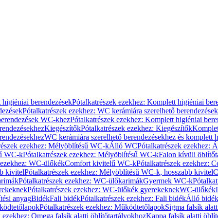
 higiéniai berendezések
Pótalkatrészek ezekhez: Komplett higiéniai be
dezések
Pótalkatrészek ezekhez: WC kerámiára szerelhető berendezések
 berendezések WC-khez
Pótalkatrészek ezekhez: Komplett higiéniai be
erendezésekhez
Kiegészítők
Pótalkatrészek ezekhez: Kiegészítők
Komplet
erendezésekhez
WC kerámiára szerelhető berendezésekhez és komplett h
részek ezekhez: Mélyöblítésű WC-k
Álló WC
Pótalkatrészek ezekhez: 
sű WC-k
Pótalkatrészek ezekhez: Mélyöblítésű WC-k
Falon kívüli öblítő
k ezekhez: WC-ülőkék
Comfort kivitelű WC-k
Pótalkatrészek ezekhez: C
 kivitel
Pótalkatrészek ezekhez: Mélyöblítésű WC-k, hosszabb kivitel
C
rimák
Pótalkatrészek ezekhez: WC-ülőkarimák
Gyermek WC-k
Pótalka
rekeknek
Pótalkatrészek ezekhez: WC-ülőkék gyerekeknek
WC-ülőkék
tési anyag
Bidék
Fali bidék
Pótalkatrészek ezekhez: Fali bidék
Álló bidé
ödtetőlapok
Pótalkatrészek ezekhez: Működtetőlapok
Sigma falsík alatt
 ezekhez: Omega falsík alatti öblítőtartályokhoz
Kappa falsík alatti öblí