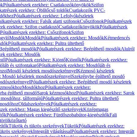
ök
Pótalkatrészek ezekhez: Csatlakozókönyökök
Szifon
katrészek ezekhez: Öblítőcső toldók
Csatlakozók PVC-
ldékhez
Pótalkatrészek ezekhez: Lefolyókészletek
alkatrészek ezekhez: Falsík alatti szifonok
Csőszifonok
Pótalkatrészek
zek ezekhez: Szifon csatlakozó
Csatlakozókönyökök
Pótalkatrészek
Pótalkatrészek ezekhez: Csőszifonok
Szifon
gyló
Mosdók
Mosdók
Pótalkatrészek ezekhez: Mosdók
Kétmedencés
osdók
Pótalkatrészek ezekhez: Pultra ültethető
Beépíthető mosdók
Pótalkatrészek ezekhez: Beépíthető mosdók
Alulról
szek ezekhez: Mosdók
ntő
Pótalkatrészek ezekhez: Kiöntő
Kiöntők
Pótalkatrészek ezekhez:
láb és szifontakaró
Pótalkatrészek ezekhez: Mosdóláb és
nzol
Mosdó készletek mosdószekrénnyel
Kézmosó készletek
z: Mosdó készletek mosdószekrénnyel
Szekrénybe építhető mosdó
osdószekrénnyel
Pótalkatrészek ezekhez: Beépíthető mosdó készletek
Kézmosókhoz
Mosdókhoz
Pótalkatrészek ezekhez:
orba építhető mosdó
Sarok kézmosókhoz
Pótalkatrészek ezekhez: Sarok
ő mosdóhoz, tálformájú
Pótalkatrészek ezekhez: Pultra ültethető
 mosdóhoz
Oldalszekrények
Pótalkatrészek ezekhez:
észek ezekhez: Magas kiegészítő szekrények
Középmagas
ítők
Pótalkatrészek ezekhez: Fürdőszobabútor-kiegészítők
Fali
törölközőtartó
zítők
Tükrök és tükrös szekrények
Tükrök
Pótalkatrészek ezekhez:
Tükrös szekrények
Integrált világítással
Pótalkatrészek ezekhez: Integrált
ugaszoló aljzatok
Szerelvények
Mosdócsaptelep
Pótalkatrészek