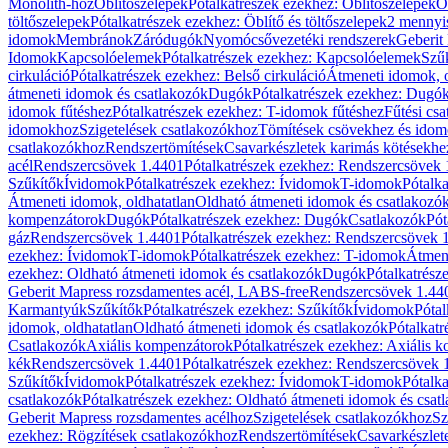
Monolith-hoz
Öblítőszelepek
Pótalkatrészek ezekhez: Öblítőszelepek
Ö
töltőszelepek
Pótalkatrészek ezekhez: Öblítő és töltőszelepek
2 mennyis
idomok
Membránok
Záródugók
Nyomócsővezetéki rendszerek
Geberit
Idomok
Kapcsolóelemek
Pótalkatrészek ezekhez: Kapcsolóelemek
Szű
cirkuláció
Pótalkatrészek ezekhez: Belső cirkuláció
Átmeneti idomok, o
átmeneti idomok és csatlakozók
Dugók
Pótalkatrészek ezekhez: Dugó
idomok fűtéshez
Pótalkatrészek ezekhez: T-idomok fűtéshez
Fűtési cs
idomokhoz
Szigetelések csatlakozókhoz
Tömítések csövekhez és ido
csatlakozókhoz
Rendszertömítések
Csavarkészletek karimás kötésekhe
acél
Rendszercsövek 1.4401
Pótalkatrészek ezekhez: Rendszercsövek
Szűkítők
Ívidomok
Pótalkatrészek ezekhez: Ívidomok
T-idomok
Pótalk
Átmeneti idomok, oldhatatlan
Oldható átmeneti idomok és csatlakozó
kompenzátorok
Dugók
Pótalkatrészek ezekhez: Dugók
Csatlakozók
Pót
gáz
Rendszercsövek 1.4401
Pótalkatrészek ezekhez: Rendszercsövek 
ezekhez: Ívidomok
T-idomok
Pótalkatrészek ezekhez: T-idomok
Átmene
ezekhez: Oldható átmeneti idomok és csatlakozók
Dugók
Pótalkatrész
Geberit Mapress rozsdamentes acél, LABS-free
Rendszercsövek 1.44
Karmantyúk
Szűkítők
Pótalkatrészek ezekhez: Szűkítők
Ívidomok
Pótal
idomok, oldhatatlan
Oldható átmeneti idomok és csatlakozók
Pótalkatr
Csatlakozók
Axiális kompenzátorok
Pótalkatrészek ezekhez: Axiális 
kék
Rendszercsövek 1.4401
Pótalkatrészek ezekhez: Rendszercsövek 
Szűkítők
Ívidomok
Pótalkatrészek ezekhez: Ívidomok
T-idomok
Pótalk
csatlakozók
Pótalkatrészek ezekhez: Oldható átmeneti idomok és csat
Geberit Mapress rozsdamentes acélhoz
Szigetelések csatlakozókhoz
Sz
ezekhez: Rögzítések csatlakozókhoz
Rendszertömítések
Csavarkészlet