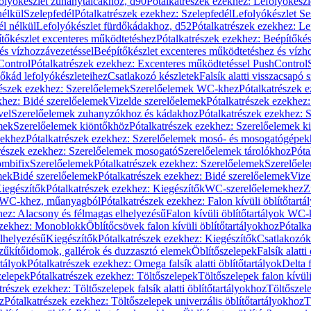
olyókészlet zuhanytálcákhoz, d90
Pótalkatrészek ezekhez: Lefolyókész
nélkül
Szelepfedél
Pótalkatrészek ezekhez: Szelepfedél
Lefolyókészlet Se
él nélkül
Lefolyókészlet fürdőkádakhoz, d52
Pótalkatrészek ezekhez: L
tőkészlet excenteres működtetéshez
Pótalkatrészek ezekhez: Beépítőké
és vízhozzávezetéssel
Beépítőkészlet excenteres működtetéshez és vízh
Control
Pótalkatrészek ezekhez: Excenteres működtetéssel PushControl
őkád lefolyókészleteihez
Csatlakozó készletek
Falsík alatti visszacsapó 
részek ezekhez: Szerelőelemek
Szerelőelemek WC-khez
Pótalkatrészek 
khez: Bidé szerelőelemek
Vizelde szerelőelemek
Pótalkatrészek ezekhez:
vel
Szerelőelemek zuhanyzókhoz és kádakhoz
Pótalkatrészek ezekhez:
mek
Szerelőelemek kiöntőkhöz
Pótalkatrészek ezekhez: Szerelőelemek k
pekhez
Pótalkatrészek ezekhez: Szerelőelemek mosó- és mosogatógépek
részek ezekhez: Szerelőelemek mosogató
Szerelőelemek tárolókhoz
Póta
ombifix
Szerelőelemek
Pótalkatrészek ezekhez: Szerelőelemek
Szerelőe
mek
Bidé szerelőelemek
Pótalkatrészek ezekhez: Bidé szerelőelemek
Vize
iegészítők
Pótalkatrészek ezekhez: Kiegészítők
WC-szerelőelemekhez
Z
ok WC-khez, műanyagból
Pótalkatrészek ezekhez: Falon kívüli öblítőta
hez: Alacsony és félmagas elhelyezésű
Falon kívüli öblítőtartályok WC-
ezekhez: Monoblokk
Öblítőcsövek falon kívüli öblítőtartályokhoz
Pótalka
lhelyezésű
Kiegészítők
Pótalkatrészek ezekhez: Kiegészítők
Csatlakozók
zűkítőidomok, gallérok és duzzasztó elemek
Öblítőszelepek
Falsík alatti
rtályok
Pótalkatrészek ezekhez: Omega falsík alatti öblítőtartályok
Delta f
zelepek
Pótalkatrészek ezekhez: Töltőszelepek
Töltőszelepek falon kívüli
trészek ezekhez: Töltőszelepek falsík alatti öblítőtartályokhoz
Töltőszel
z
Pótalkatrészek ezekhez: Töltőszelepek univerzális öblítőtartályokhoz
T