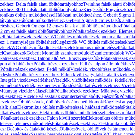
zekhez: Delta falsík alatti öblítőtartályokhoz
Twinline falsík alatti öblít
zekhez: 300T falsík alatti öblítőtartályokhoz
Kiegészítők
Fogyóeszközö
ronikus öblítés működtetéssel
Hálózati működtetéshez, Geberit Sigma 12 
rtályokhoz
Hálózati működtetéshez, Geberit Sigma 8 cm-es falsík alatti ö
téshez, Geberit Omega 12 cm-es falsík alatti öblítőtartályokhoz
Pótalk
cm-es falsík alatti öblítőtartályokhoz
Pótalkatrészek ezekhez: Elemes m
el
Pótalkatrészek ezekhez: WC öblítés működtetések pneumatikus műkö
ez: 1 mennyiséges öblítéshez
Kiegészítők WC öblítés működtetésekhez
zletek
WC öblítés működtetésekhez elektronikus működtetéssel
Pótalka
el
Csatlakozók
Geberit Monolith szanitermodulok
Szanitermodulok WC-
lkatrészek ezekhez: Talpon álló WC-khez
Kiegészítők
Pótalkatrészek ez
alpon álló bidékhez
Pótalkatrészek ezekhez: Fali és talpon álló bidékhez
V
l
Pótalkatrészek ezekhez: Fedél nélkül
Vizeldék, vízöblítéses működés, ö
érléshez
Pótalkatrészek ezekhez: Falon kívüli vagy falsík alatti vizeldev
Integrált vizeldevezérléshez
Vizeldék, vízöblítéses működés, fedéllel/fe
rem nélkül
Vizeldék, vízmentes működés
Pótalkatrészek ezekhez: Vizel
Műanyag vizelde válaszfalak
Pótalkatrészek ezekhez: Műanyag vizelde 
zek ezekhez: Vizelde válaszfalak szaniterkerámiából
Kiegészítők
Pótalka
 ezekhez: Öblítőcsövek, öblítőívek és átmeneti idomok
Rögzítési anyag
lsík alatt
Elektronikus öblítés működtetéssel, hálózati működtetés
Pótalk
alkatrészek ezekhez: Elektronikus öblítés működtetéssel, elemes működ
s
Pótalkatrészek ezekhez: Falon kívüli szerelés
Elektronikus öblítés műkö
tetéssel, elemes működtetés
Pótalkatrészek ezekhez: Elektronikus öblít
z: Beépítő- és átalakító készlet
Öblítőcsövek, öblítőívek és átmeneti i
elési segédletek
Szaniter berendezések csatlakoztatása WC-khez, vizel