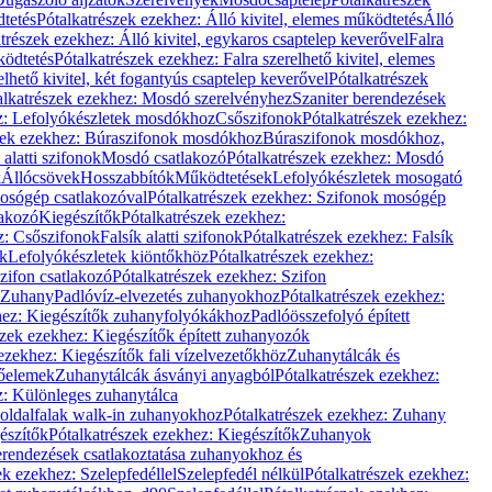
dtetés
Pótalkatrészek ezekhez: Álló kivitel, elemes működtetés
Álló
trészek ezekhez: Álló kivitel, egykaros csaptelep keverővel
Falra
ködtetés
Pótalkatrészek ezekhez: Falra szerelhető kivitel, elemes
elhető kivitel, két fogantyús csaptelep keverővel
Pótalkatrészek
alkatrészek ezekhez: Mosdó szerelvényhez
Szaniter berendezések
z: Lefolyókészletek mosdókhoz
Csőszifonok
Pótalkatrészek ezekhez:
zek ezekhez: Búraszifonok mosdókhoz
Búraszifonok mosdókhoz,
alatti szifonok
Mosdó csatlakozó
Pótalkatrészek ezekhez: Mosdó
k
Állócsövek
Hosszabbítók
Működtetések
Lefolyókészletek mosogató
osógép csatlakozóval
Pótalkatrészek ezekhez: Szifonok mosógép
lakozó
Kiegészítők
Pótalkatrészek ezekhez:
z: Csőszifonok
Falsík alatti szifonok
Pótalkatrészek ezekhez: Falsík
ők
Lefolyókészletek kiöntőkhöz
Pótalkatrészek ezekhez:
zifon csatlakozó
Pótalkatrészek ezekhez: Szifon
Zuhany
Padlóvíz-elvezetés zuhanyokhoz
Pótalkatrészek ezekhez:
hez: Kiegészítők zuhanyfolyókákhoz
Padlóösszefolyó épített
szek ezekhez: Kiegészítők épített zuhanyozók
ezekhez: Kiegészítők fali vízelvezetőkhöz
Zuhanytálcák és
lőelemek
Zuhanytálcák ásványi anyagból
Pótalkatrészek ezekhez:
z: Különleges zuhanytálca
oldalfalak walk-in zuhanyokhoz
Pótalkatrészek ezekhez: Zuhany
észítők
Pótalkatrészek ezekhez: Kiegészítők
Zuhanyok
erendezések csatlakoztatása zuhanyokhoz és
ek ezekhez: Szelepfedéllel
Szelepfedél nélkül
Pótalkatrészek ezekhez: