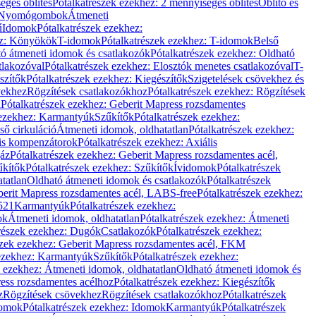
éges öblítés
Pótalkatrészek ezekhez: 2 mennyiséges öblítés
Öblítő és
Nyomógombok
Átmeneti
ű
Idomok
Pótalkatrészek ezekhez:
ez: Könyökök
T-idomok
Pótalkatrészek ezekhez: T-idomok
Belső
ó átmeneti idomok és csatlakozók
Pótalkatrészek ezekhez: Oldható
tlakozóval
Pótalkatrészek ezekhez: Elosztók menetes csatlakozóval
T-
szítők
Pótalkatrészek ezekhez: Kiegészítők
Szigetelések csövekhez és
vekhez
Rögzítések csatlakozókhoz
Pótalkatrészek ezekhez: Rögzítések
l
Pótalkatrészek ezekhez: Geberit Mapress rozsdamentes
 ezekhez: Karmantyúk
Szűkítők
Pótalkatrészek ezekhez:
ső cirkuláció
Átmeneti idomok, oldhatatlan
Pótalkatrészek ezekhez:
is kompenzátorok
Pótalkatrészek ezekhez: Axiális
gáz
Pótalkatrészek ezekhez: Geberit Mapress rozsdamentes acél,
űkítők
Pótalkatrészek ezekhez: Szűkítők
Ívidomok
Pótalkatrészek
tatlan
Oldható átmeneti idomok és csatlakozók
Pótalkatrészek
erit Mapress rozsdamentes acél, LABS-free
Pótalkatrészek ezekhez:
521
Karmantyúk
Pótalkatrészek ezekhez:
ok
Átmeneti idomok, oldhatatlan
Pótalkatrészek ezekhez: Átmeneti
részek ezekhez: Dugók
Csatlakozók
Pótalkatrészek ezekhez:
szek ezekhez: Geberit Mapress rozsdamentes acél, FKM
 ezekhez: Karmantyúk
Szűkítők
Pótalkatrészek ezekhez:
k ezekhez: Átmeneti idomok, oldhatatlan
Oldható átmeneti idomok és
ess rozsdamentes acélhoz
Pótalkatrészek ezekhez: Kiegészítők
z
Rögzítések csövekhez
Rögzítések csatlakozókhoz
Pótalkatrészek
omok
Pótalkatrészek ezekhez: Idomok
Karmantyúk
Pótalkatrészek