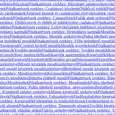
öntőkhöz
Bűzzárak
Pótalkatrészek ezekhez: Bűzzárak
Csatlakozókönyök
etek
Pótalkatrészek ezekhez: Csatlakozó készletek
Öblítőcső toldók
Pótal
 és zárókupakok
Átmeneti idomok és csatlakozók
Lefolyókészletek vize
szifonok
Pótalkatrészek ezekhez: Csigaszifonok
Falsík alatti szifonok
Pót
 ezekhez: Öblítőcsövek és öblítőcső toldók
Szifon csatlakozó
Pótalkatrés
idékhez
Pótalkatrészek ezekhez: Lefolyókészletek bidékhez
Csőszifonok
toldatos karimák
Pótalkatrészek ezekhez: Hegtoldatos karimák
Mosdóka
nyhez
Pótalkatrészek ezekhez: Mosdók szekrényhez
Pultra ültethető m
lig beépíthető mosdók
Pótalkatrészek ezekhez: Félig beépíthető mosdók
Sarokmosdó
Comfort kivitelű mosdók
Mosdók gyerekeknek
Pótalkatré
őmedencék
További mosdók
Pótalkatrészek ezekhez: További mosdók
Kiö
e
Gipszfelfogó medencék
Mosdókagylók tantermekhez
Kiegészítők
Mosdó
takarók
Kiegészítők
Szelepfedél
Rögzítési anyag
Dekorpanelek
Szerelőko
szekrénnyel
Mosdó készletek mosdószekrénnyel
Pótalkatrészek ezekhe
thető mosdó készletek mosdószekrénnyel
Beépíthető mosdó készletek m
ek ezekhez: Mosdószekrények
Kézmosókhoz
Pótalkatrészek ezekhez: 
edencés mosdókhoz
Bútorba építhető mosdó
Pótalkatrészek ezekhez: Bút
ókhoz
Mosdópultok
Pótalkatrészek ezekhez: Mosdópultok
Pultra ültethet
atrészek ezekhez: Pultra ültethető mosdóhoz, négyszögletes
Beépíthető
z: Kisméretű oldalsó szekrények
Magas kiegészítő szekrények
Pótalkatr
rények
Pótalkatrészek ezekhez: Faliszekrények
Fürdőszobabútor-kiegész
 ezekhez: Kiegészítők
Fiókbetétek és rendeződobozok
Törölközőtartó és 
oló aljzatok
Pótalkatrészek ezekhez: Dugaszoló aljzatok
További kiegés
al
Integrált világítás nélkül
Tükrös szekrények
Pótalkatrészek ezekhez: 
lágítás nélkül
Kiegészítők
Világítótestek
Fogantyúk
További kiegészítők
D