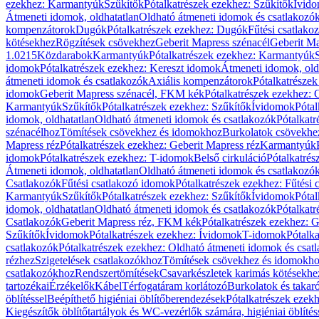
ezekhez: Karmantyúk
Szűkítők
Pótalkatrészek ezekhez: Szűkítők
Ívid
Átmeneti idomok, oldhatatlan
Oldható átmeneti idomok és csatlakozó
kompenzátorok
Dugók
Pótalkatrészek ezekhez: Dugók
Fűtési csatlako
kötésekhez
Rögzítések csövekhez
Geberit Mapress szénacél
Geberit Ma
1.0215
Közdarabok
Karmantyúk
Pótalkatrészek ezekhez: Karmantyúk
idomok
Pótalkatrészek ezekhez: Kereszt idomok
Átmeneti idomok, old
átmeneti idomok és csatlakozók
Axiális kompenzátorok
Pótalkatrésze
idomok
Geberit Mapress szénacél, FKM kék
Pótalkatrészek ezekhez:
Karmantyúk
Szűkítők
Pótalkatrészek ezekhez: Szűkítők
Ívidomok
Pótal
idomok, oldhatatlan
Oldható átmeneti idomok és csatlakozók
Pótalkatr
szénacélhoz
Tömítések csövekhez és idomokhoz
Burkolatok csövekhe
Mapress réz
Pótalkatrészek ezekhez: Geberit Mapress réz
Karmantyúk
idomok
Pótalkatrészek ezekhez: T-idomok
Belső cirkuláció
Pótalkatrés
Átmeneti idomok, oldhatatlan
Oldható átmeneti idomok és csatlakozó
Csatlakozók
Fűtési csatlakozó idomok
Pótalkatrészek ezekhez: Fűtési
Karmantyúk
Szűkítők
Pótalkatrészek ezekhez: Szűkítők
Ívidomok
Pótal
idomok, oldhatatlan
Oldható átmeneti idomok és csatlakozók
Pótalkatr
Csatlakozók
Geberit Mapress réz, FKM kék
Pótalkatrészek ezekhez: 
Szűkítők
Ívidomok
Pótalkatrészek ezekhez: Ívidomok
T-idomok
Pótalk
csatlakozók
Pótalkatrészek ezekhez: Oldható átmeneti idomok és csat
rézhez
Szigetelések csatlakozókhoz
Tömítések csövekhez és idomokh
csatlakozókhoz
Rendszertömítések
Csavarkészletek karimás kötésekhe
tartozékai
Érzékelők
Kábel
Térfogatáram korlátozó
Burkolatok és takar
öblítéssel
Beépíthető higiéniai öblítőberendezések
Pótalkatrészek ezekh
Kiegészítők öblítőtartályok és WC-vezérlők számára, higiéniai öblítés