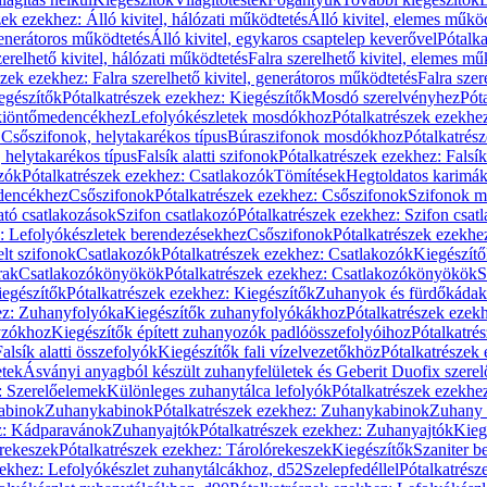
zek ezekhez: Álló kivitel, hálózati működtetés
Álló kivitel, elemes műkö
generátoros működtetés
Álló kivitel, egykaros csaptelep keverővel
Pótalka
erelhető kivitel, hálózati működtetés
Falra szerelhető kivitel, elemes mű
szek ezekhez: Falra szerelhető kivitel, generátoros működtetés
Falra szer
egészítők
Pótalkatrészek ezekhez: Kiegészítők
Mosdó szerelvényhez
Pót
 kiöntőmedencékhez
Lefolyókészletek mosdókhoz
Pótalkatrészek ezekhe
 Csőszifonok, helytakarékos típus
Búraszifonok mosdókhoz
Pótalkatrés
helytakarékos típus
Falsík alatti szifonok
Pótalkatrészek ezekhez: Falsík 
zók
Pótalkatrészek ezekhez: Csatlakozók
Tömítések
Hegtoldatos karimá
edencékhez
Csőszifonok
Pótalkatrészek ezekhez: Csőszifonok
Szifonok m
tó csatlakozások
Szifon csatlakozó
Pótalkatrészek ezekhez: Szifon csat
z: Lefolyókészletek berendezésekhez
Csőszifonok
Pótalkatrészek ezekhe
elt szifonok
Csatlakozók
Pótalkatrészek ezekhez: Csatlakozók
Kiegészít
rak
Csatlakozókönyökök
Pótalkatrészek ezekhez: Csatlakozókönyökök
S
egészítők
Pótalkatrészek ezekhez: Kiegészítők
Zuhanyok és fürdőkádak
ez: Zuhanyfolyóka
Kiegészítők zuhanyfolyókákhoz
Pótalkatrészek ezek
nyzókhoz
Kiegészítők épített zuhanyozók padlóösszefolyóihoz
Pótalkatré
alsík alatti összefolyók
Kiegészítők fali vízelvezetőkhöz
Pótalkatrészek 
etek
Ásványi anyagból készült zuhanyfelületek és Geberit Duofix szere
: Szerelőelemek
Különleges zuhanytálca lefolyók
Pótalkatrészek ezekhe
abinok
Zuhanykabinok
Pótalkatrészek ezekhez: Zuhanykabinok
Zuhany 
ez: Kádparavánok
Zuhanyajtók
Pótalkatrészek ezekhez: Zuhanyajtók
Kieg
rekeszek
Pótalkatrészek ezekhez: Tárolórekeszek
Kiegészítők
Szaniter b
zekhez: Lefolyókészlet zuhanytálcákhoz, d52
Szelepfedéllel
Pótalkatrész