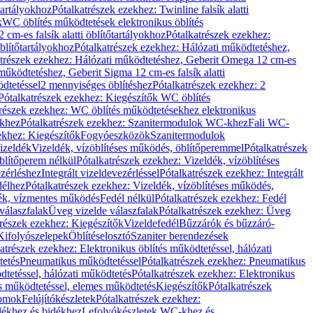
őtartályokhoz
Pótalkatrészek ezekhez: Twinline falsík alatti
k
WC öblítés működtetések elektronikus öblítés
cm-es falsík alatti öblítőtartályokhoz
Pótalkatrészek ezekhez:
blítőtartályokhoz
Pótalkatrészek ezekhez: Hálózati működtetéshez,
atrészek ezekhez: Hálózati működtetéshez, Geberit Omega 12 cm-es
űködtetéshez, Geberit Sigma 12 cm-es falsík alatti
dtetéssel
2 mennyiséges öblítéshez
Pótalkatrészek ezekhez: 2
Pótalkatrészek ezekhez: Kiegészítők WC öblítés
trészek ezekhez: WC öblítés működtetésekhez elektronikus
khez
Pótalkatrészek ezekhez: Szanitermodulok WC-khez
Fali WC-
ekhez: Kiegészítők
Fogyóeszközök
Szanitermodulok
izeldék
Vizeldék, vízöblítéses működés, öblítőperemmel
Pótalkatrészek
blítőperem nélkül
Pótalkatrészek ezekhez: Vizeldék, vízöblítéses
ezérléshez
Integrált vizeldevezérléssel
Pótalkatrészek ezekhez: Integrált
délhez
Pótalkatrészek ezekhez: Vizeldék, vízöblítéses működés,
dék, vízmentes működés
Fedél nélkül
Pótalkatrészek ezekhez: Fedél
válaszfalak
Üveg vizelde válaszfalak
Pótalkatrészek ezekhez: Üveg
trészek ezekhez: Kiegészítők
Vizeldefedél
Bűzzárók és bűzzáró-
Kifolyószelepek
Öblítéselosztó
Szaniter berendezések
atrészek ezekhez: Elektronikus öblítés működtetéssel, hálózati
tetés
Pneumatikus működtetéssel
Pótalkatrészek ezekhez: Pneumatikus
dtetéssel, hálózati működtetés
Pótalkatrészek ezekhez: Elektronikus
és működtetéssel, elemes működtetés
Kiegészítők
Pótalkatrészek
domok
Felújítókészletek
Pótalkatrészek ezekhez:
dékhez és bidékhez
Lefolyókészletek WC-khez és