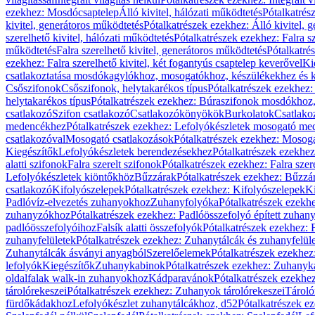
ezekhez: Mosdócsaptelep
Álló kivitel, hálózati működtetés
Pótalkatrés
kivitel, generátoros működtetés
Pótalkatrészek ezekhez: Álló kivitel, 
szerelhető kivitel, hálózati működtetés
Pótalkatrészek ezekhez: Falra sz
működtetés
Falra szerelhető kivitel, generátoros működtetés
Pótalkatré
ezekhez: Falra szerelhető kivitel, két fogantyús csaptelep keverővel
Ki
csatlakoztatása mosdókagylókhoz, mosogatókhoz, készülékekhez és
Csőszifonok
Csőszifonok, helytakarékos típus
Pótalkatrészek ezekhez:
helytakarékos típus
Pótalkatrészek ezekhez: Búraszifonok mosdókhoz, 
csatlakozó
Szifon csatlakozó
Csatlakozókönyökök
Burkolatok
Csatlako
medencékhez
Pótalkatrészek ezekhez: Lefolyókészletek mosogató m
csatlakozóval
Mosogató csatlakozások
Pótalkatrészek ezekhez: Mosoga
Kiegészítők
Lefolyókészletek berendezésekhez
Pótalkatrészek ezekhe
alatti szifonok
Falra szerelt szifonok
Pótalkatrészek ezekhez: Falra szer
Lefolyókészletek kiöntőkhöz
Bűzzárak
Pótalkatrészek ezekhez: Bűzzá
csatlakozó
Kifolyószelepek
Pótalkatrészek ezekhez: Kifolyószelepek
Ki
Padlóvíz-elvezetés zuhanyokhoz
Zuhanyfolyóka
Pótalkatrészek ezekh
zuhanyzókhoz
Pótalkatrészek ezekhez: Padlóösszefolyó épített zuha
padlóösszefolyóihoz
Falsík alatti összefolyók
Pótalkatrészek ezekhez: F
zuhanyfelületek
Pótalkatrészek ezekhez: Zuhanytálcák és zuhanyfelül
Zuhanytálcák ásványi anyagból
Szerelőelemek
Pótalkatrészek ezekhez
lefolyók
Kiegészítők
Zuhanykabinok
Pótalkatrészek ezekhez: Zuhanyk
oldalfalak walk-in zuhanyokhoz
Kádparavánok
Pótalkatrészek ezekh
tárolórekeszei
Pótalkatrészek ezekhez: Zuhanyok tárolórekeszei
Tároló
fürdőkádakhoz
Lefolyókészlet zuhanytálcákhoz, d52
Pótalkatrészek e