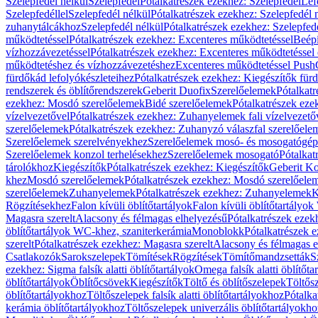
Szelepfedél nélkül
Szelepfedél
Pótalkatrészek ezekhez: Szelepfedél
Lef
Szelepfedéllel
Szelepfedél nélkül
Pótalkatrészek ezekhez: Szelepfedél 
zuhanytálcákhoz
Szelepfedél nélkül
Pótalkatrészek ezekhez: Szelepfed
működtetéssel
Pótalkatrészek ezekhez: Excenteres működtetéssel
Beépí
vízhozzávezetéssel
Pótalkatrészek ezekhez: Excenteres működtetéssel 
működtetéshez és vízhozzávezetéshez
Excenteres működtetéssel Push
fürdőkád lefolyókészleteihez
Pótalkatrészek ezekhez: Kiegészítők fürd
rendszerek és öblítőrendszerek
Geberit Duofix
Szerelőelemek
Pótalkat
ezekhez: Mosdó szerelőelemek
Bidé szerelőelemek
Pótalkatrészek eze
vízelvezetővel
Pótalkatrészek ezekhez: Zuhanyelemek fali vízelvezető
szerelőelemek
Pótalkatrészek ezekhez: Zuhanyzó válaszfal szerelőele
Szerelőelemek szerelvényekhez
Szerelőelemek mosó- és mosogatógé
Szerelőelemek konzol terhelésekhez
Szerelőelemek mosogató
Pótalkat
tárolókhoz
Kiegészítők
Pótalkatrészek ezekhez: Kiegészítők
Geberit K
khez
Mosdó szerelőelemek
Pótalkatrészek ezekhez: Mosdó szerelőele
szerelőelemek
Zuhanyelemek
Pótalkatrészek ezekhez: Zuhanyelemek
K
Rögzítésekhez
Falon kívüli öblítőtartályok
Falon kívüli öblítőtartály
Magasra szerelt
Alacsony és félmagas elhelyezésű
Pótalkatrészek ezek
öblítőtartályok WC-khez, szaniterkerámia
Monoblokk
Pótalkatrészek 
szerelt
Pótalkatrészek ezekhez: Magasra szerelt
Alacsony és félmagas e
Csatlakozók
Sarokszelepek
Tömítések
Rögzítések
Tömítőmandzsetták
S
ezekhez: Sigma falsík alatti öblítőtartályok
Omega falsík alatti öblítőta
öblítőtartályok
Öblítőcsövek
Kiegészítők
Töltő és öblítőszelepek
Töltős
öblítőtartályokhoz
Töltőszelepek falsík alatti öblítőtartályokhoz
Pótalka
kerámia öblítőtartályokhoz
Töltőszelepek univerzális öblítőtartályokho