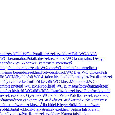
rendezések
Fali WC-k
Pótalkatrészek ezekhez: Fali WC-k
Álló
WC-kerámiához
Pótalkatrészek ezekhez: WC-kerámiához
Design
rendezések WC-khez
WC kerámiára szerelhető
t higiéniai berendezések WC-khez
WC kerámiára szerelhető
igiéniai berendezésekhez
Fogyóeszközök
WC-k és WC-ülőkék
Fali
Álló WC
Mélyöblítésű WC-k falon kívüli öblítőtartályhoz
Pótalkatrészek
tartály szaniterkerámiából készült WC-khez.
Monoblokk
WC-
omfort kivitelű WC-k
Mélyöblítésű WC-k, magasított
Pótalkatrészek
omfort kivitelű WC-ülőkék
Pótalkatrészek ezekhez: Comfort kivitelű
trészek ezekhez: Gyermek WC-k
Fali WC-k
Pótalkatrészek ezekhez:
Pótalkatrészek ezekhez: WC-ülőkék
WC-ülőkarimák
Pótalkatrészek
k
Pótalkatrészek ezekhez: Álló bidék
Kiegészítők
Pótalkatrészek
i öblítőtartályokhoz
Pótalkatrészek ezekhez: Sigma falsík alatti
tőtartályokhoz
Pótalkatrészek ezekhez: Kappa falsík alatti