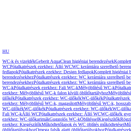
HU
WC-k és vizeldék
Geberit AquaClean higiéniai berendezések
Komplett
WC
Pótalkatrészek ezekhez: Álló WC
WC kerámiára szerelhető beren
fedlapok
Pótalkatrészek ezekhez: Design fedlapok
Komplett higiéniai
berendezésekhez
Pótalkatrészek ezekhez: WC kerámiára szerelhető b
berendezésekhez
Pótalkatrészek ezekhez: WC kerámiára szerelhető b
WC-k
Pótalkatrészek ezekhez: Fali WC-k
Mélyöblítésű WC-k
Pótalkat
ezekhez: Mélyöblítésű WC-k falon kívüli öblítőtartályhoz
Mélyöblíté
ülőkék
Pótalkatrészek ezekhez: WC-ülőkék
WC-ülőkék
Pótalkatrésze
ezekhez: Mélyöblítésű WC-k, magasított
Mélyöblítésű WC-k, hosszabb
WC-ülőkék
WC-ülőkék
Pótalkatrészek ezekhez: WC-ülőkék
WC-ülőka
Fali WC-k
Álló WC
Pótalkatrészek ezekhez: Álló WC
WC-ülőkék gye
ezekhez: WC-ülőkarimák
Guggolós WC-k
Öblítéssel
Kiegészítők
Rögzí
ezekhez: Kiegészítők
Működtetőlapok és WC öblítés működtetései
Műk
öblítőtartályokhoz
Omega falsík alatti öblítőtartályokhoz
Pótalkatrészek