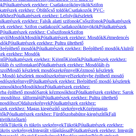
ök
Pótalkatrészek ezekhez: Csatlakozókönyökök
Szifon
katrészek ezekhez: Öblítőcső toldók
Csatlakozók PVC-
ldékhez
Pótalkatrészek ezekhez: Lefolyókészletek
alkatrészek ezekhez: Falsík alatti szifonok
Csőszifonok
Pótalkatrészek
zek ezekhez: Szifon csatlakozó
Csatlakozókönyökök
Pótalkatrészek
Pótalkatrészek ezekhez: Csőszifonok
Szifon
gyló
Mosdók
Mosdók
Pótalkatrészek ezekhez: Mosdók
Kétmedencés
osdók
Pótalkatrészek ezekhez: Pultra ültethető
Beépíthető mosdók
Pótalkatrészek ezekhez: Beépíthető mosdók
Alulról
szek ezekhez: Mosdók
ntő
Pótalkatrészek ezekhez: Kiöntő
Kiöntők
Pótalkatrészek ezekhez:
láb és szifontakaró
Pótalkatrészek ezekhez: Mosdóláb és
nzol
Mosdó készletek mosdószekrénnyel
Kézmosó készletek
z: Mosdó készletek mosdószekrénnyel
Szekrénybe építhető mosdó
osdószekrénnyel
Pótalkatrészek ezekhez: Beépíthető mosdó készletek
Kézmosókhoz
Mosdókhoz
Pótalkatrészek ezekhez:
orba építhető mosdó
Sarok kézmosókhoz
Pótalkatrészek ezekhez: Sarok
ő mosdóhoz, tálformájú
Pótalkatrészek ezekhez: Pultra ültethető
 mosdóhoz
Oldalszekrények
Pótalkatrészek ezekhez:
észek ezekhez: Magas kiegészítő szekrények
Középmagas
ítők
Pótalkatrészek ezekhez: Fürdőszobabútor-kiegészítők
Fali
törölközőtartó
zítők
Tükrök és tükrös szekrények
Tükrök
Pótalkatrészek ezekhez:
Tükrös szekrények
Integrált világítással
Pótalkatrészek ezekhez: Integrált
ugaszoló aljzatok
Szerelvények
Mosdócsaptelep
Pótalkatrészek