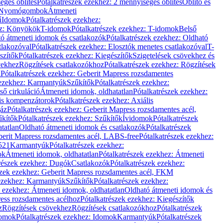
éges öblítés
Pótalkatrészek ezekhez: 2 mennyiséges öblítés
Öblítő és
Nyomógombok
Átmeneti
ű
Idomok
Pótalkatrészek ezekhez:
ez: Könyökök
T-idomok
Pótalkatrészek ezekhez: T-idomok
Belső
ó átmeneti idomok és csatlakozók
Pótalkatrészek ezekhez: Oldható
tlakozóval
Pótalkatrészek ezekhez: Elosztók menetes csatlakozóval
T-
szítők
Pótalkatrészek ezekhez: Kiegészítők
Szigetelések csövekhez és
vekhez
Rögzítések csatlakozókhoz
Pótalkatrészek ezekhez: Rögzítések
l
Pótalkatrészek ezekhez: Geberit Mapress rozsdamentes
 ezekhez: Karmantyúk
Szűkítők
Pótalkatrészek ezekhez:
ső cirkuláció
Átmeneti idomok, oldhatatlan
Pótalkatrészek ezekhez:
is kompenzátorok
Pótalkatrészek ezekhez: Axiális
gáz
Pótalkatrészek ezekhez: Geberit Mapress rozsdamentes acél,
űkítők
Pótalkatrészek ezekhez: Szűkítők
Ívidomok
Pótalkatrészek
tatlan
Oldható átmeneti idomok és csatlakozók
Pótalkatrészek
erit Mapress rozsdamentes acél, LABS-free
Pótalkatrészek ezekhez:
521
Karmantyúk
Pótalkatrészek ezekhez:
ok
Átmeneti idomok, oldhatatlan
Pótalkatrészek ezekhez: Átmeneti
részek ezekhez: Dugók
Csatlakozók
Pótalkatrészek ezekhez:
szek ezekhez: Geberit Mapress rozsdamentes acél, FKM
 ezekhez: Karmantyúk
Szűkítők
Pótalkatrészek ezekhez:
k ezekhez: Átmeneti idomok, oldhatatlan
Oldható átmeneti idomok és
ess rozsdamentes acélhoz
Pótalkatrészek ezekhez: Kiegészítők
z
Rögzítések csövekhez
Rögzítések csatlakozókhoz
Pótalkatrészek
omok
Pótalkatrészek ezekhez: Idomok
Karmantyúk
Pótalkatrészek