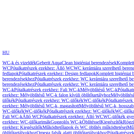
HU
WC-k és vizeldék
Geberit AquaClean higiéniai berendezések
Komplett
WC
Pótalkatrészek ezekhez: Álló WC
WC kerámiára szerelhető beren
fedlapok
Pótalkatrészek ezekhez: Design fedlapok
Komplett higiéniai
berendezésekhez
Pótalkatrészek ezekhez: WC kerámiára szerelhető b
berendezésekhez
Pótalkatrészek ezekhez: WC kerámiára szerelhető b
WC-k
Pótalkatrészek ezekhez: Fali WC-k
Mélyöblítésű WC-k
Pótalkat
ezekhez: Mélyöblítésű WC-k falon kívüli öblítőtartályhoz
Mélyöblíté
ülőkék
Pótalkatrészek ezekhez: WC-ülőkék
WC-ülőkék
Pótalkatrésze
ezekhez: Mélyöblítésű WC-k, magasított
Mélyöblítésű WC-k, hosszabb
WC-ülőkék
WC-ülőkék
Pótalkatrészek ezekhez: WC-ülőkék
WC-ülőka
Fali WC-k
Álló WC
Pótalkatrészek ezekhez: Álló WC
WC-ülőkék gye
ezekhez: WC-ülőkarimák
Guggolós WC-k
Öblítéssel
Kiegészítők
Rögzí
ezekhez: Kiegészítők
Működtetőlapok és WC öblítés működtetései
Műk
öblítőtartályokhoz
Omega falsík alatti öblítőtartályokhoz
Pótalkatrészek