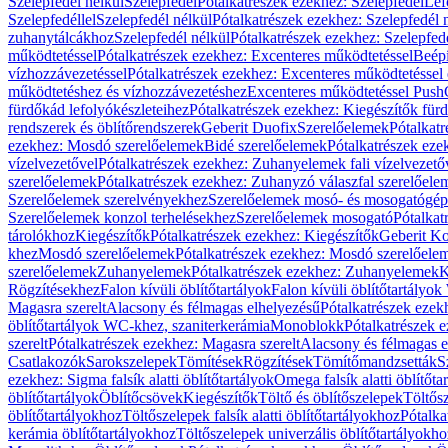
Szelepfedél nélkül
Szelepfedél
Pótalkatrészek ezekhez: Szelepfedél
Lef
Szelepfedéllel
Szelepfedél nélkül
Pótalkatrészek ezekhez: Szelepfedél 
zuhanytálcákhoz
Szelepfedél nélkül
Pótalkatrészek ezekhez: Szelepfed
működtetéssel
Pótalkatrészek ezekhez: Excenteres működtetéssel
Beépí
vízhozzávezetéssel
Pótalkatrészek ezekhez: Excenteres működtetéssel 
működtetéshez és vízhozzávezetéshez
Excenteres működtetéssel Push
fürdőkád lefolyókészleteihez
Pótalkatrészek ezekhez: Kiegészítők fürd
rendszerek és öblítőrendszerek
Geberit Duofix
Szerelőelemek
Pótalkat
ezekhez: Mosdó szerelőelemek
Bidé szerelőelemek
Pótalkatrészek eze
vízelvezetővel
Pótalkatrészek ezekhez: Zuhanyelemek fali vízelvezető
szerelőelemek
Pótalkatrészek ezekhez: Zuhanyzó válaszfal szerelőele
Szerelőelemek szerelvényekhez
Szerelőelemek mosó- és mosogatógé
Szerelőelemek konzol terhelésekhez
Szerelőelemek mosogató
Pótalkat
tárolókhoz
Kiegészítők
Pótalkatrészek ezekhez: Kiegészítők
Geberit K
khez
Mosdó szerelőelemek
Pótalkatrészek ezekhez: Mosdó szerelőele
szerelőelemek
Zuhanyelemek
Pótalkatrészek ezekhez: Zuhanyelemek
K
Rögzítésekhez
Falon kívüli öblítőtartályok
Falon kívüli öblítőtartály
Magasra szerelt
Alacsony és félmagas elhelyezésű
Pótalkatrészek ezek
öblítőtartályok WC-khez, szaniterkerámia
Monoblokk
Pótalkatrészek 
szerelt
Pótalkatrészek ezekhez: Magasra szerelt
Alacsony és félmagas e
Csatlakozók
Sarokszelepek
Tömítések
Rögzítések
Tömítőmandzsetták
S
ezekhez: Sigma falsík alatti öblítőtartályok
Omega falsík alatti öblítőta
öblítőtartályok
Öblítőcsövek
Kiegészítők
Töltő és öblítőszelepek
Töltős
öblítőtartályokhoz
Töltőszelepek falsík alatti öblítőtartályokhoz
Pótalka
kerámia öblítőtartályokhoz
Töltőszelepek univerzális öblítőtartályokho