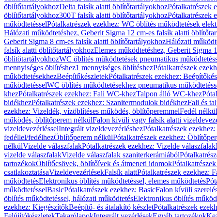
öblítőtartályokhoz
Delta falsík alatti öblítőtartályokhoz
Pótalkatrészek e
öblítőtartályokhoz
300T falsík alatti öblítőtartályokhoz
Pótalkatrészek e
működtetéssel
Pótalkatrészek ezekhez: WC öblítés működtetések elekt
Hálózati működtetéshez, Geberit Sigma 12 cm-es falsík alatti öblítőta
Geberit Sigma 8 cm-es falsík alatti öblítőtartályokhoz
Hálózati működte
falsík alatti öblítőtartályokhoz
Elemes működtetéshez, Geberit Sigma 12 
öblítőtartályokhoz
WC öblítés működtetések pneumatikus működtetéss
mennyiséges öblítéshez
1 mennyiséges öblítéshez
Pótalkatrészek ezekh
működtetésekhez
Beépítőkészletek
Pótalkatrészek ezekhez: Beépítőkés
működtetéssel
WC öblítés működtetésekhez pneumatikus működtetéss
khez
Pótalkatrészek ezekhez: Fali WC-khez
Talpon álló WC-khez
Póta
bidékhez
Pótalkatrészek ezekhez: Szanitermodulok bidékhez
Fali és t
ezekhez: Vizeldék, vízöblítéses működés, öblítőperemmel
Fedél nélkü
működés, öblítőperem nélkül
Falon kívüli vagy falsík alatti vizeldevez
vizeldevezérléssel
Integrált vizeldevezérléshez
Pótalkatrészek ezekhez: 
fedéllel/fedélhez
Öblítőperem nélkül
Pótalkatrészek ezekhez: Öblítőpe
nélkül
Vizelde válaszfalak
Pótalkatrészek ezekhez: Vizelde válaszfalak
vizelde válaszfalak
Vizelde válaszfalak szaniterkerámiából
Pótalkatrés
tartozékok
Öblítőcsövek, öblítőívek és átmeneti idomok
Pótalkatrészek
csatlakoztatása
Vizeldevezérlések
Falsík alatt
Pótalkatrészek ezekhez: Fa
működtetés
Elektronikus öblítés működtetéssel, elemes működtetés
Pót
működtetéssel
Basic
Pótalkatrészek ezekhez: Basic
Falon kívüli szerelé
öblítés működtetéssel, hálózati működtetés
Elektronikus öblítés működ
ezekhez: Kiegészítők
Beépítő- és átalakító készlet
Pótalkatrészek ezekhe
Felújítókészletek
Takarólapok
Integrált vezérlések
Egyéb tartozékok
Kez