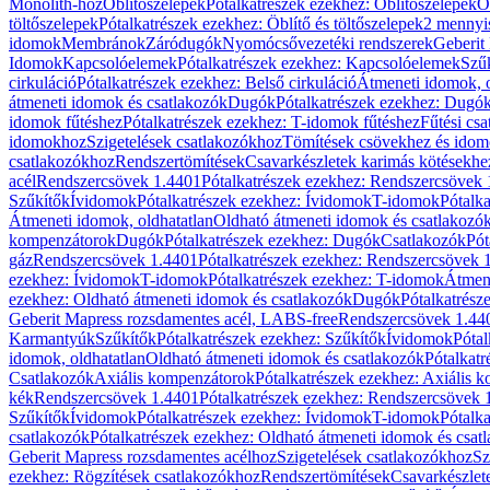
Monolith-hoz
Öblítőszelepek
Pótalkatrészek ezekhez: Öblítőszelepek
Ö
töltőszelepek
Pótalkatrészek ezekhez: Öblítő és töltőszelepek
2 mennyis
idomok
Membránok
Záródugók
Nyomócsővezetéki rendszerek
Geberit
Idomok
Kapcsolóelemek
Pótalkatrészek ezekhez: Kapcsolóelemek
Szű
cirkuláció
Pótalkatrészek ezekhez: Belső cirkuláció
Átmeneti idomok, o
átmeneti idomok és csatlakozók
Dugók
Pótalkatrészek ezekhez: Dugó
idomok fűtéshez
Pótalkatrészek ezekhez: T-idomok fűtéshez
Fűtési cs
idomokhoz
Szigetelések csatlakozókhoz
Tömítések csövekhez és ido
csatlakozókhoz
Rendszertömítések
Csavarkészletek karimás kötésekhe
acél
Rendszercsövek 1.4401
Pótalkatrészek ezekhez: Rendszercsövek
Szűkítők
Ívidomok
Pótalkatrészek ezekhez: Ívidomok
T-idomok
Pótalk
Átmeneti idomok, oldhatatlan
Oldható átmeneti idomok és csatlakozó
kompenzátorok
Dugók
Pótalkatrészek ezekhez: Dugók
Csatlakozók
Pót
gáz
Rendszercsövek 1.4401
Pótalkatrészek ezekhez: Rendszercsövek 
ezekhez: Ívidomok
T-idomok
Pótalkatrészek ezekhez: T-idomok
Átmene
ezekhez: Oldható átmeneti idomok és csatlakozók
Dugók
Pótalkatrész
Geberit Mapress rozsdamentes acél, LABS-free
Rendszercsövek 1.44
Karmantyúk
Szűkítők
Pótalkatrészek ezekhez: Szűkítők
Ívidomok
Pótal
idomok, oldhatatlan
Oldható átmeneti idomok és csatlakozók
Pótalkatr
Csatlakozók
Axiális kompenzátorok
Pótalkatrészek ezekhez: Axiális 
kék
Rendszercsövek 1.4401
Pótalkatrészek ezekhez: Rendszercsövek 
Szűkítők
Ívidomok
Pótalkatrészek ezekhez: Ívidomok
T-idomok
Pótalk
csatlakozók
Pótalkatrészek ezekhez: Oldható átmeneti idomok és csat
Geberit Mapress rozsdamentes acélhoz
Szigetelések csatlakozókhoz
Sz
ezekhez: Rögzítések csatlakozókhoz
Rendszertömítések
Csavarkészlet