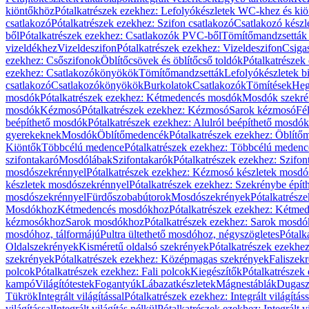
kiöntőkhöz
Pótalkatrészek ezekhez: Lefolyókészletek WC-khez és ki
csatlakozó
Pótalkatrészek ezekhez: Szifon csatlakozó
Csatlakozó készl
ből
Pótalkatrészek ezekhez: Csatlakozók PVC-ből
Tömítőmandzsetták
vizeldékhez
Vizeldeszifon
Pótalkatrészek ezekhez: Vizeldeszifon
Csiga
ezekhez: Csőszifonok
Öblítőcsövek és öblítőcső toldók
Pótalkatrészek
ezekhez: Csatlakozókönyökök
Tömítőmandzsetták
Lefolyókészletek b
csatlakozó
Csatlakozókönyökök
Burkolatok
Csatlakozók
Tömítések
Heg
mosdók
Pótalkatrészek ezekhez: Kétmedencés mosdók
Mosdók szekré
mosdók
Kézmosó
Pótalkatrészek ezekhez: Kézmosó
Sarok kézmosó
Fé
beépíthető mosdók
Pótalkatrészek ezekhez: Alulról beépíthető mosdók
gyerekeknek
Mosdók
Öblítőmedencék
Pótalkatrészek ezekhez: Öblít
Kiöntők
Többcélú medence
Pótalkatrészek ezekhez: Többcélú medenc
szifontakaró
Mosdólábak
Szifontakarók
Pótalkatrészek ezekhez: Szifon
mosdószekrénnyel
Pótalkatrészek ezekhez: Kézmosó készletek mosdó
készletek mosdószekrénnyel
Pótalkatrészek ezekhez: Szekrénybe épí
mosdószekrénnyel
Fürdőszobabútorok
Mosdószekrények
Pótalkatrész
Mosdókhoz
Kétmedencés mosdókhoz
Pótalkatrészek ezekhez: Kétm
kézmosókhoz
Sarok mosdókhoz
Pótalkatrészek ezekhez: Sarok mosd
mosdóhoz, tálformájú
Pultra ültethető mosdóhoz, négyszögletes
Pótalk
Oldalszekrények
Kisméretű oldalsó szekrények
Pótalkatrészek ezekhe
szekrények
Pótalkatrészek ezekhez: Középmagas szekrények
Faliszek
polcok
Pótalkatrészek ezekhez: Fali polcok
Kiegészítők
Pótalkatrészek
kampó
Világítótestek
Fogantyúk
Lábazatkészletek
Mágnestáblák
Dugasz
Tükrök
Integrált világítással
Pótalkatrészek ezekhez: Integrált világításs
világítással
Integrált világítás nélkül
Pótalkatrészek ezekhez: Integrált vi