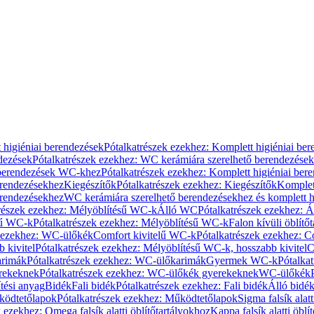
 higiéniai berendezések
Pótalkatrészek ezekhez: Komplett higiéniai be
dezések
Pótalkatrészek ezekhez: WC kerámiára szerelhető berendezések
 berendezések WC-khez
Pótalkatrészek ezekhez: Komplett higiéniai be
erendezésekhez
Kiegészítők
Pótalkatrészek ezekhez: Kiegészítők
Komplet
erendezésekhez
WC kerámiára szerelhető berendezésekhez és komplett h
részek ezekhez: Mélyöblítésű WC-k
Álló WC
Pótalkatrészek ezekhez: 
sű WC-k
Pótalkatrészek ezekhez: Mélyöblítésű WC-k
Falon kívüli öblítő
k ezekhez: WC-ülőkék
Comfort kivitelű WC-k
Pótalkatrészek ezekhez: C
 kivitel
Pótalkatrészek ezekhez: Mélyöblítésű WC-k, hosszabb kivitel
C
rimák
Pótalkatrészek ezekhez: WC-ülőkarimák
Gyermek WC-k
Pótalka
rekeknek
Pótalkatrészek ezekhez: WC-ülőkék gyerekeknek
WC-ülőkék
tési anyag
Bidék
Fali bidék
Pótalkatrészek ezekhez: Fali bidék
Álló bidé
ödtetőlapok
Pótalkatrészek ezekhez: Működtetőlapok
Sigma falsík alatt
 ezekhez: Omega falsík alatti öblítőtartályokhoz
Kappa falsík alatti öblí