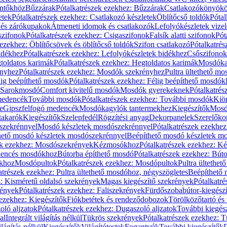
öntőkhöz
Bűzzárak
Pótalkatrészek ezekhez: Bűzzárak
Csatlakozókönyök
etek
Pótalkatrészek ezekhez: Csatlakozó készletek
Öblítőcső toldók
Pótal
 és zárókupakok
Átmeneti idomok és csatlakozók
Lefolyókészletek vize
szifonok
Pótalkatrészek ezekhez: Csigaszifonok
Falsík alatti szifonok
Pót
 ezekhez: Öblítőcsövek és öblítőcső toldók
Szifon csatlakozó
Pótalkatrés
idékhez
Pótalkatrészek ezekhez: Lefolyókészletek bidékhez
Csőszifonok
toldatos karimák
Pótalkatrészek ezekhez: Hegtoldatos karimák
Mosdóka
nyhez
Pótalkatrészek ezekhez: Mosdók szekrényhez
Pultra ültethető m
lig beépíthető mosdók
Pótalkatrészek ezekhez: Félig beépíthető mosdók
Sarokmosdó
Comfort kivitelű mosdók
Mosdók gyerekeknek
Pótalkatré
őmedencék
További mosdók
Pótalkatrészek ezekhez: További mosdók
Kiö
e
Gipszfelfogó medencék
Mosdókagylók tantermekhez
Kiegészítők
Mosdó
takarók
Kiegészítők
Szelepfedél
Rögzítési anyag
Dekorpanelek
Szerelőko
szekrénnyel
Mosdó készletek mosdószekrénnyel
Pótalkatrészek ezekhe
thető mosdó készletek mosdószekrénnyel
Beépíthető mosdó készletek m
ek ezekhez: Mosdószekrények
Kézmosókhoz
Pótalkatrészek ezekhez: 
edencés mosdókhoz
Bútorba építhető mosdó
Pótalkatrészek ezekhez: Bút
ókhoz
Mosdópultok
Pótalkatrészek ezekhez: Mosdópultok
Pultra ültethet
atrészek ezekhez: Pultra ültethető mosdóhoz, négyszögletes
Beépíthető
z: Kisméretű oldalsó szekrények
Magas kiegészítő szekrények
Pótalkatr
rények
Pótalkatrészek ezekhez: Faliszekrények
Fürdőszobabútor-kiegész
 ezekhez: Kiegészítők
Fiókbetétek és rendeződobozok
Törölközőtartó és 
oló aljzatok
Pótalkatrészek ezekhez: Dugaszoló aljzatok
További kiegés
al
Integrált világítás nélkül
Tükrös szekrények
Pótalkatrészek ezekhez: 
lágítás nélkül
Kiegészítők
Világítótestek
Fogantyúk
További kiegészítők
D