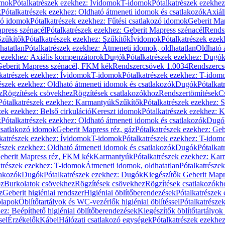
omok
Pótalkatrészek ezekhez: Ívidomok
T-idomok
Pótalkatrészek ezekhe
k
Pótalkatrészek ezekhez: Oldható átmeneti idomok és csatlakozók
Axiál
zó idomok
Pótalkatrészek ezekhez: Fűtési csatlakozó idomok
Geberit Map
press szénacél
Pótalkatrészek ezekhez: Geberit Mapress szénacél
Rends
Szűkítők
Pótalkatrészek ezekhez: Szűkítők
Ívidomok
Pótalkatrészek eze
hatatlan
Pótalkatrészek ezekhez: Átmeneti idomok, oldhatatlan
Oldható 
k ezekhez: Axiális kompenzátorok
Dugók
Pótalkatrészek ezekhez: Dugó
 Geberit Mapress szénacél, FKM kék
Rendszercsövek 1.0034
Rendszercs
katrészek ezekhez: Ívidomok
T-idomok
Pótalkatrészek ezekhez: T-idom
észek ezekhez: Oldható átmeneti idomok és csatlakozók
Dugók
Pótalkat
z
Rögzítések csövekhez
Rögzítések csatlakozókhoz
Rendszertömítések
C
Pótalkatrészek ezekhez: Karmantyúk
Szűkítők
Pótalkatrészek ezekhez: 
zek ezekhez: Belső cirkuláció
Kereszt idomok
Pótalkatrészek ezekhez: 
k
Pótalkatrészek ezekhez: Oldható átmeneti idomok és csatlakozók
Dugó
 csatlakozó idomok
Geberit Mapress réz, gáz
Pótalkatrészek ezekhez: Geb
katrészek ezekhez: Ívidomok
T-idomok
Pótalkatrészek ezekhez: T-idom
észek ezekhez: Oldható átmeneti idomok és csatlakozók
Dugók
Pótalkat
Geberit Mapress réz, FKM kék
Karmantyúk
Pótalkatrészek ezekhez: Ka
atrészek ezekhez: T-idomok
Átmeneti idomok, oldhatatlan
Pótalkatrésze
lakozók
Dugók
Pótalkatrészek ezekhez: Dugók
Kiegészítők Geberit Mapr
oz
Burkolatok csövekhez
Rögzítések csövekhez
Rögzítések csatlakozókh
z
Geberit higiéniai rendszer
Higiéniai öblítőberendezések
Pótalkatrészek 
ólapok
Öblítőtartályok és WC-vezérlők higiéniai öblítéssel
Pótalkatrésze
ez: Beépíthető higiéniai öblítőberendezések
Kiegészítők öblítőtartályok
sel
Érzékelők
Kábel
Hálózati csatlakozó egységek
Pótalkatrészek ezekhez