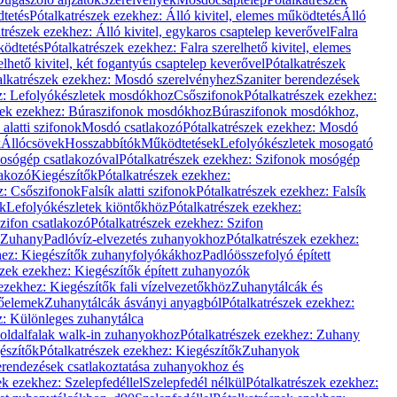
dtetés
Pótalkatrészek ezekhez: Álló kivitel, elemes működtetés
Álló
trészek ezekhez: Álló kivitel, egykaros csaptelep keverővel
Falra
ködtetés
Pótalkatrészek ezekhez: Falra szerelhető kivitel, elemes
elhető kivitel, két fogantyús csaptelep keverővel
Pótalkatrészek
alkatrészek ezekhez: Mosdó szerelvényhez
Szaniter berendezések
z: Lefolyókészletek mosdókhoz
Csőszifonok
Pótalkatrészek ezekhez:
zek ezekhez: Búraszifonok mosdókhoz
Búraszifonok mosdókhoz,
alatti szifonok
Mosdó csatlakozó
Pótalkatrészek ezekhez: Mosdó
k
Állócsövek
Hosszabbítók
Működtetések
Lefolyókészletek mosogató
osógép csatlakozóval
Pótalkatrészek ezekhez: Szifonok mosógép
lakozó
Kiegészítők
Pótalkatrészek ezekhez:
z: Csőszifonok
Falsík alatti szifonok
Pótalkatrészek ezekhez: Falsík
ők
Lefolyókészletek kiöntőkhöz
Pótalkatrészek ezekhez:
zifon csatlakozó
Pótalkatrészek ezekhez: Szifon
Zuhany
Padlóvíz-elvezetés zuhanyokhoz
Pótalkatrészek ezekhez:
hez: Kiegészítők zuhanyfolyókákhoz
Padlóösszefolyó épített
szek ezekhez: Kiegészítők épített zuhanyozók
ezekhez: Kiegészítők fali vízelvezetőkhöz
Zuhanytálcák és
lőelemek
Zuhanytálcák ásványi anyagból
Pótalkatrészek ezekhez:
z: Különleges zuhanytálca
oldalfalak walk-in zuhanyokhoz
Pótalkatrészek ezekhez: Zuhany
észítők
Pótalkatrészek ezekhez: Kiegészítők
Zuhanyok
erendezések csatlakoztatása zuhanyokhoz és
ek ezekhez: Szelepfedéllel
Szelepfedél nélkül
Pótalkatrészek ezekhez: