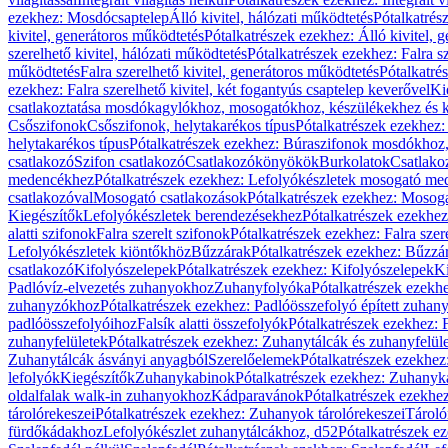
ezekhez: Mosdócsaptelep
Álló kivitel, hálózati működtetés
Pótalkatrés
kivitel, generátoros működtetés
Pótalkatrészek ezekhez: Álló kivitel, 
szerelhető kivitel, hálózati működtetés
Pótalkatrészek ezekhez: Falra sz
működtetés
Falra szerelhető kivitel, generátoros működtetés
Pótalkatré
ezekhez: Falra szerelhető kivitel, két fogantyús csaptelep keverővel
Ki
csatlakoztatása mosdókagylókhoz, mosogatókhoz, készülékekhez és
Csőszifonok
Csőszifonok, helytakarékos típus
Pótalkatrészek ezekhez:
helytakarékos típus
Pótalkatrészek ezekhez: Búraszifonok mosdókhoz, 
csatlakozó
Szifon csatlakozó
Csatlakozókönyökök
Burkolatok
Csatlako
medencékhez
Pótalkatrészek ezekhez: Lefolyókészletek mosogató m
csatlakozóval
Mosogató csatlakozások
Pótalkatrészek ezekhez: Mosoga
Kiegészítők
Lefolyókészletek berendezésekhez
Pótalkatrészek ezekhe
alatti szifonok
Falra szerelt szifonok
Pótalkatrészek ezekhez: Falra szer
Lefolyókészletek kiöntőkhöz
Bűzzárak
Pótalkatrészek ezekhez: Bűzzá
csatlakozó
Kifolyószelepek
Pótalkatrészek ezekhez: Kifolyószelepek
Ki
Padlóvíz-elvezetés zuhanyokhoz
Zuhanyfolyóka
Pótalkatrészek ezekh
zuhanyzókhoz
Pótalkatrészek ezekhez: Padlóösszefolyó épített zuha
padlóösszefolyóihoz
Falsík alatti összefolyók
Pótalkatrészek ezekhez: F
zuhanyfelületek
Pótalkatrészek ezekhez: Zuhanytálcák és zuhanyfelül
Zuhanytálcák ásványi anyagból
Szerelőelemek
Pótalkatrészek ezekhez
lefolyók
Kiegészítők
Zuhanykabinok
Pótalkatrészek ezekhez: Zuhanyk
oldalfalak walk-in zuhanyokhoz
Kádparavánok
Pótalkatrészek ezekh
tárolórekeszei
Pótalkatrészek ezekhez: Zuhanyok tárolórekeszei
Tároló
fürdőkádakhoz
Lefolyókészlet zuhanytálcákhoz, d52
Pótalkatrészek e