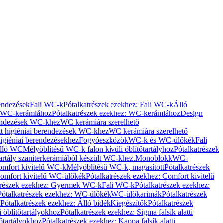
rendezések
Fali WC-k
Pótalkatrészek ezekhez: Fali WC-k
Álló
WC-kerámiához
Pótalkatrészek ezekhez: WC-kerámiához
Design
rendezések WC-khez
WC kerámiára szerelhető
t higiéniai berendezések WC-khez
WC kerámiára szerelhető
igiéniai berendezésekhez
Fogyóeszközök
WC-k és WC-ülőkék
Fali
Álló WC
Mélyöblítésű WC-k falon kívüli öblítőtartályhoz
Pótalkatrészek
tartály szaniterkerámiából készült WC-khez.
Monoblokk
WC-
omfort kivitelű WC-k
Mélyöblítésű WC-k, magasított
Pótalkatrészek
omfort kivitelű WC-ülőkék
Pótalkatrészek ezekhez: Comfort kivitelű
trészek ezekhez: Gyermek WC-k
Fali WC-k
Pótalkatrészek ezekhez:
Pótalkatrészek ezekhez: WC-ülőkék
WC-ülőkarimák
Pótalkatrészek
k
Pótalkatrészek ezekhez: Álló bidék
Kiegészítők
Pótalkatrészek
i öblítőtartályokhoz
Pótalkatrészek ezekhez: Sigma falsík alatti
tőtartályokhoz
Pótalkatrészek ezekhez: Kappa falsík alatti