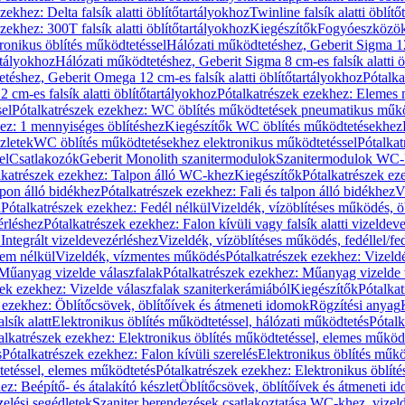
zekhez: Delta falsík alatti öblítőtartályokhoz
Twinline falsík alatti öblít
zekhez: 300T falsík alatti öblítőtartályokhoz
Kiegészítők
Fogyóeszközö
ronikus öblítés működtetéssel
Hálózati működtetéshez, Geberit Sigma 12 
rtályokhoz
Hálózati működtetéshez, Geberit Sigma 8 cm-es falsík alatti ö
téshez, Geberit Omega 12 cm-es falsík alatti öblítőtartályokhoz
Pótalk
cm-es falsík alatti öblítőtartályokhoz
Pótalkatrészek ezekhez: Elemes m
el
Pótalkatrészek ezekhez: WC öblítés működtetések pneumatikus műkö
ez: 1 mennyiséges öblítéshez
Kiegészítők WC öblítés működtetésekhez
zletek
WC öblítés működtetésekhez elektronikus működtetéssel
Pótalka
el
Csatlakozók
Geberit Monolith szanitermodulok
Szanitermodulok WC-
lkatrészek ezekhez: Talpon álló WC-khez
Kiegészítők
Pótalkatrészek ez
alpon álló bidékhez
Pótalkatrészek ezekhez: Fali és talpon álló bidékhez
V
l
Pótalkatrészek ezekhez: Fedél nélkül
Vizeldék, vízöblítéses működés, ö
érléshez
Pótalkatrészek ezekhez: Falon kívüli vagy falsík alatti vizeldev
Integrált vizeldevezérléshez
Vizeldék, vízöblítéses működés, fedéllel/fe
rem nélkül
Vizeldék, vízmentes működés
Pótalkatrészek ezekhez: Vizel
Műanyag vizelde válaszfalak
Pótalkatrészek ezekhez: Műanyag vizelde 
zek ezekhez: Vizelde válaszfalak szaniterkerámiából
Kiegészítők
Pótalka
 ezekhez: Öblítőcsövek, öblítőívek és átmeneti idomok
Rögzítési anyag
lsík alatt
Elektronikus öblítés működtetéssel, hálózati működtetés
Pótalk
alkatrészek ezekhez: Elektronikus öblítés működtetéssel, elemes működ
s
Pótalkatrészek ezekhez: Falon kívüli szerelés
Elektronikus öblítés műkö
tetéssel, elemes működtetés
Pótalkatrészek ezekhez: Elektronikus öblít
z: Beépítő- és átalakító készlet
Öblítőcsövek, öblítőívek és átmeneti i
elési segédletek
Szaniter berendezések csatlakoztatása WC-khez, vizel