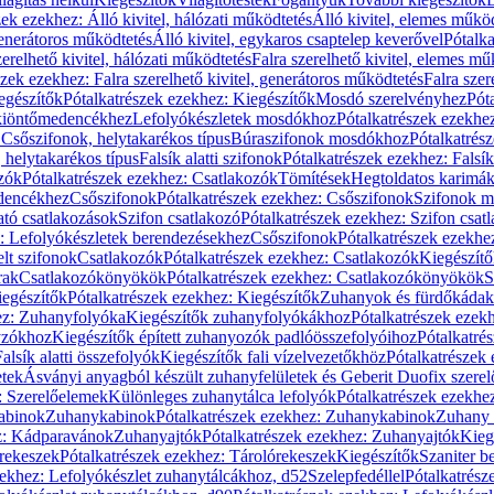
zek ezekhez: Álló kivitel, hálózati működtetés
Álló kivitel, elemes műkö
generátoros működtetés
Álló kivitel, egykaros csaptelep keverővel
Pótalka
erelhető kivitel, hálózati működtetés
Falra szerelhető kivitel, elemes mű
szek ezekhez: Falra szerelhető kivitel, generátoros működtetés
Falra szer
egészítők
Pótalkatrészek ezekhez: Kiegészítők
Mosdó szerelvényhez
Pót
 kiöntőmedencékhez
Lefolyókészletek mosdókhoz
Pótalkatrészek ezekhe
 Csőszifonok, helytakarékos típus
Búraszifonok mosdókhoz
Pótalkatrés
helytakarékos típus
Falsík alatti szifonok
Pótalkatrészek ezekhez: Falsík 
zók
Pótalkatrészek ezekhez: Csatlakozók
Tömítések
Hegtoldatos karimá
edencékhez
Csőszifonok
Pótalkatrészek ezekhez: Csőszifonok
Szifonok m
tó csatlakozások
Szifon csatlakozó
Pótalkatrészek ezekhez: Szifon csat
z: Lefolyókészletek berendezésekhez
Csőszifonok
Pótalkatrészek ezekhe
elt szifonok
Csatlakozók
Pótalkatrészek ezekhez: Csatlakozók
Kiegészít
rak
Csatlakozókönyökök
Pótalkatrészek ezekhez: Csatlakozókönyökök
S
egészítők
Pótalkatrészek ezekhez: Kiegészítők
Zuhanyok és fürdőkádak
ez: Zuhanyfolyóka
Kiegészítők zuhanyfolyókákhoz
Pótalkatrészek ezek
nyzókhoz
Kiegészítők épített zuhanyozók padlóösszefolyóihoz
Pótalkatré
alsík alatti összefolyók
Kiegészítők fali vízelvezetőkhöz
Pótalkatrészek 
etek
Ásványi anyagból készült zuhanyfelületek és Geberit Duofix szere
: Szerelőelemek
Különleges zuhanytálca lefolyók
Pótalkatrészek ezekhe
abinok
Zuhanykabinok
Pótalkatrészek ezekhez: Zuhanykabinok
Zuhany 
ez: Kádparavánok
Zuhanyajtók
Pótalkatrészek ezekhez: Zuhanyajtók
Kieg
rekeszek
Pótalkatrészek ezekhez: Tárolórekeszek
Kiegészítők
Szaniter b
zekhez: Lefolyókészlet zuhanytálcákhoz, d52
Szelepfedéllel
Pótalkatrész