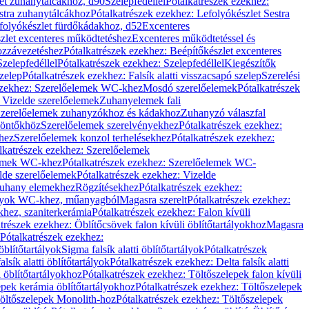
let zuhanytálcákhoz, d90
Szelepfedéllel
Pótalkatrészek ezekhez:
stra zuhanytálcákhoz
Pótalkatrészek ezekhez: Lefolyókészlet Sestra
efolyókészlet fürdőkádakhoz, d52
Excenteres
szlet excenteres működtetéshez
Excenteres működtetéssel és
ozzávezetéshez
Pótalkatrészek ezekhez: Beépítőkészlet excenteres
Szelepfedéllel
Pótalkatrészek ezekhez: Szelepfedéllel
Kiegészítők
szelep
Pótalkatrészek ezekhez: Falsík alatti visszacsapó szelep
Szerelési
ezekhez: Szerelőelemek WC-khez
Mosdó szerelőelemek
Pótalkatrészek
 Vizelde szerelőelemek
Zuhanyelemek fali
 Szerelőelemek zuhanyzókhoz és kádakhoz
Zuhanyzó válaszfal
iöntőkhöz
Szerelőelemek szerelvényekhez
Pótalkatrészek ezekhez:
hez
Szerelőelemek konzol terhelésekhez
Pótalkatrészek ezekhez:
lkatrészek ezekhez: Szerelőelemek
lemek WC-khez
Pótalkatrészek ezekhez: Szerelőelemek WC-
lde szerelőelemek
Pótalkatrészek ezekhez: Vizelde
uhany elemekhez
Rögzítésekhez
Pótalkatrészek ezekhez:
rtályok WC-khez, műanyagból
Magasra szerelt
Pótalkatrészek ezekhez:
khez, szaniterkerámia
Pótalkatrészek ezekhez: Falon kívüli
trészek ezekhez: Öblítőcsövek falon kívüli öblítőtartályokhoz
Magasra
Pótalkatrészek ezekhez:
 öblítőtartályok
Sigma falsík alatti öblítőtartályok
Pótalkatrészek
alsík alatti öblítőtartályok
Pótalkatrészek ezekhez: Delta falsík alatti
 öblítőtartályokhoz
Pótalkatrészek ezekhez: Töltőszelepek falon kívüli
epek kerámia öblítőtartályokhoz
Pótalkatrészek ezekhez: Töltőszelepek
öltőszelepek Monolith-hoz
Pótalkatrészek ezekhez: Töltőszelepek