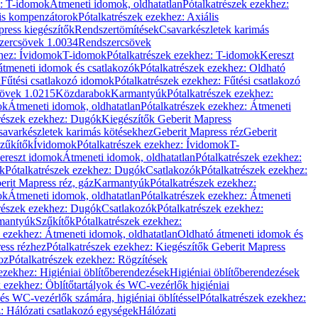
z: T-idomok
Átmeneti idomok, oldhatatlan
Pótalkatrészek ezekhez:
is kompenzátorok
Pótalkatrészek ezekhez: Axiális
ress kiegészítők
Rendszertömítések
Csavarkészletek karimás
zercsövek 1.0034
Rendszercsövek
khez: Ívidomok
T-idomok
Pótalkatrészek ezekhez: T-idomok
Kereszt
átmeneti idomok és csatlakozók
Pótalkatrészek ezekhez: Oldható
k
Fűtési csatlakozó idomok
Pótalkatrészek ezekhez: Fűtési csatlakozó
övek 1.0215
Közdarabok
Karmantyúk
Pótalkatrészek ezekhez:
ok
Átmeneti idomok, oldhatatlan
Pótalkatrészek ezekhez: Átmeneti
részek ezekhez: Dugók
Kiegészítők Geberit Mapress
savarkészletek karimás kötésekhez
Geberit Mapress réz
Geberit
Szűkítők
Ívidomok
Pótalkatrészek ezekhez: Ívidomok
T-
Kereszt idomok
Átmeneti idomok, oldhatatlan
Pótalkatrészek ezekhez:
k
Pótalkatrészek ezekhez: Dugók
Csatlakozók
Pótalkatrészek ezekhez:
erit Mapress réz, gáz
Karmantyúk
Pótalkatrészek ezekhez:
ok
Átmeneti idomok, oldhatatlan
Pótalkatrészek ezekhez: Átmeneti
részek ezekhez: Dugók
Csatlakozók
Pótalkatrészek ezekhez:
rmantyúk
Szűkítők
Pótalkatrészek ezekhez:
k ezekhez: Átmeneti idomok, oldhatatlan
Oldható átmeneti idomok és
ess rézhez
Pótalkatrészek ezekhez: Kiegészítők Geberit Mapress
oz
Pótalkatrészek ezekhez: Rögzítések
ezekhez: Higiéniai öblítőberendezések
Higiéniai öblítőberendezések
k ezekhez: Öblítőtartályok és WC-vezérlők higiéniai
 és WC-vezérlők számára, higiéniai öblítéssel
Pótalkatrészek ezekhez:
: Hálózati csatlakozó egységek
Hálózati