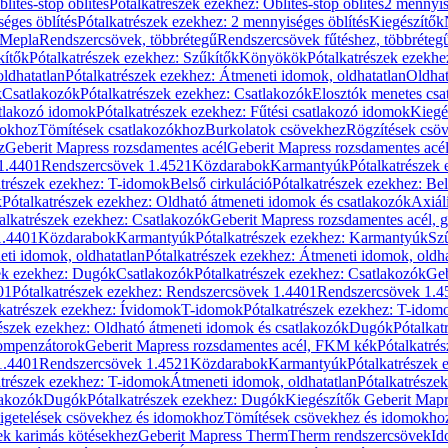
blítés-stop öblítés
Pótalkatrészek ezekhez: Öblítés-stop öblítés
2 mennyis
éges öblítés
Pótalkatrészek ezekhez: 2 mennyiséges öblítés
Kiegészítők
 Mepla
Rendszercsövek, többrétegű
Rendszercsövek fűtéshez, többréteg
kítők
Pótalkatrészek ezekhez: Szűkítők
Könyökök
Pótalkatrészek ezekh
ldhatatlan
Pótalkatrészek ezekhez: Átmeneti idomok, oldhatatlan
Oldhat
k
Csatlakozók
Pótalkatrészek ezekhez: Csatlakozók
Elosztók menetes csa
atlakozó idomok
Pótalkatrészek ezekhez: Fűtési csatlakozó idomok
Kiegé
mokhoz
Tömítések csatlakozókhoz
Burkolatok csövekhez
Rögzítések csö
z
Geberit Mapress rozsdamentes acél
Geberit Mapress rozsdamentes acé
 1.4401
Rendszercsövek 1.4521
Közdarabok
Karmantyúk
Pótalkatrészek
atrészek ezekhez: T-idomok
Belső cirkuláció
Pótalkatrészek ezekhez: Bel
k
Pótalkatrészek ezekhez: Oldható átmeneti idomok és csatlakozók
Axiál
alkatrészek ezekhez: Csatlakozók
Geberit Mapress rozsdamentes acél, 
1.4401
Közdarabok
Karmantyúk
Pótalkatrészek ezekhez: Karmantyúk
Sz
ti idomok, oldhatatlan
Pótalkatrészek ezekhez: Átmeneti idomok, oldha
ek ezekhez: Dugók
Csatlakozók
Pótalkatrészek ezekhez: Csatlakozók
Geb
01
Pótalkatrészek ezekhez: Rendszercsövek 1.4401
Rendszercsövek 1.4
katrészek ezekhez: Ívidomok
T-idomok
Pótalkatrészek ezekhez: T-idom
észek ezekhez: Oldható átmeneti idomok és csatlakozók
Dugók
Pótalkat
kompenzátorok
Geberit Mapress rozsdamentes acél, FKM kék
Pótalkatré
1.4401
Rendszercsövek 1.4521
Közdarabok
Karmantyúk
Pótalkatrészek
atrészek ezekhez: T-idomok
Átmeneti idomok, oldhatatlan
Pótalkatrésze
lakozók
Dugók
Pótalkatrészek ezekhez: Dugók
Kiegészítők Geberit Mapr
igetelések csövekhez és idomokhoz
Tömítések csövekhez és idomokho
ek karimás kötésekhez
Geberit Mapress Therm
Therm rendszercsövek
Id