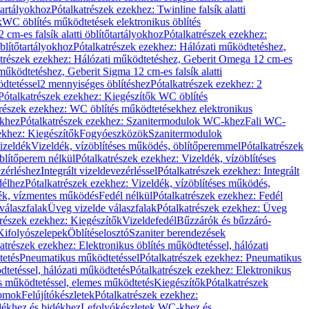
őtartályokhoz
Pótalkatrészek ezekhez: Twinline falsík alatti
k
WC öblítés működtetések elektronikus öblítés
cm-es falsík alatti öblítőtartályokhoz
Pótalkatrészek ezekhez:
blítőtartályokhoz
Pótalkatrészek ezekhez: Hálózati működtetéshez,
atrészek ezekhez: Hálózati működtetéshez, Geberit Omega 12 cm-es
űködtetéshez, Geberit Sigma 12 cm-es falsík alatti
dtetéssel
2 mennyiséges öblítéshez
Pótalkatrészek ezekhez: 2
Pótalkatrészek ezekhez: Kiegészítők WC öblítés
trészek ezekhez: WC öblítés működtetésekhez elektronikus
khez
Pótalkatrészek ezekhez: Szanitermodulok WC-khez
Fali WC-
ekhez: Kiegészítők
Fogyóeszközök
Szanitermodulok
izeldék
Vizeldék, vízöblítéses működés, öblítőperemmel
Pótalkatrészek
blítőperem nélkül
Pótalkatrészek ezekhez: Vizeldék, vízöblítéses
ezérléshez
Integrált vizeldevezérléssel
Pótalkatrészek ezekhez: Integrált
délhez
Pótalkatrészek ezekhez: Vizeldék, vízöblítéses működés,
dék, vízmentes működés
Fedél nélkül
Pótalkatrészek ezekhez: Fedél
válaszfalak
Üveg vizelde válaszfalak
Pótalkatrészek ezekhez: Üveg
trészek ezekhez: Kiegészítők
Vizeldefedél
Bűzzárók és bűzzáró-
Kifolyószelepek
Öblítéselosztó
Szaniter berendezések
atrészek ezekhez: Elektronikus öblítés működtetéssel, hálózati
tetés
Pneumatikus működtetéssel
Pótalkatrészek ezekhez: Pneumatikus
dtetéssel, hálózati működtetés
Pótalkatrészek ezekhez: Elektronikus
és működtetéssel, elemes működtetés
Kiegészítők
Pótalkatrészek
domok
Felújítókészletek
Pótalkatrészek ezekhez:
dékhez és bidékhez
Lefolyókészletek WC-khez és