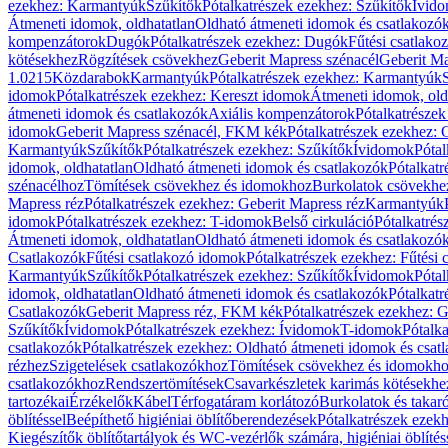
ezekhez: Karmantyúk
Szűkítők
Pótalkatrészek ezekhez: Szűkítők
Ívid
Átmeneti idomok, oldhatatlan
Oldható átmeneti idomok és csatlakozó
kompenzátorok
Dugók
Pótalkatrészek ezekhez: Dugók
Fűtési csatlako
kötésekhez
Rögzítések csövekhez
Geberit Mapress szénacél
Geberit Ma
1.0215
Közdarabok
Karmantyúk
Pótalkatrészek ezekhez: Karmantyúk
idomok
Pótalkatrészek ezekhez: Kereszt idomok
Átmeneti idomok, old
átmeneti idomok és csatlakozók
Axiális kompenzátorok
Pótalkatrésze
idomok
Geberit Mapress szénacél, FKM kék
Pótalkatrészek ezekhez:
Karmantyúk
Szűkítők
Pótalkatrészek ezekhez: Szűkítők
Ívidomok
Pótal
idomok, oldhatatlan
Oldható átmeneti idomok és csatlakozók
Pótalkatr
szénacélhoz
Tömítések csövekhez és idomokhoz
Burkolatok csövekhe
Mapress réz
Pótalkatrészek ezekhez: Geberit Mapress réz
Karmantyúk
idomok
Pótalkatrészek ezekhez: T-idomok
Belső cirkuláció
Pótalkatrés
Átmeneti idomok, oldhatatlan
Oldható átmeneti idomok és csatlakozó
Csatlakozók
Fűtési csatlakozó idomok
Pótalkatrészek ezekhez: Fűtési
Karmantyúk
Szűkítők
Pótalkatrészek ezekhez: Szűkítők
Ívidomok
Pótal
idomok, oldhatatlan
Oldható átmeneti idomok és csatlakozók
Pótalkatr
Csatlakozók
Geberit Mapress réz, FKM kék
Pótalkatrészek ezekhez: 
Szűkítők
Ívidomok
Pótalkatrészek ezekhez: Ívidomok
T-idomok
Pótalk
csatlakozók
Pótalkatrészek ezekhez: Oldható átmeneti idomok és csat
rézhez
Szigetelések csatlakozókhoz
Tömítések csövekhez és idomokh
csatlakozókhoz
Rendszertömítések
Csavarkészletek karimás kötésekhe
tartozékai
Érzékelők
Kábel
Térfogatáram korlátozó
Burkolatok és takar
öblítéssel
Beépíthető higiéniai öblítőberendezések
Pótalkatrészek ezekh
Kiegészítők öblítőtartályok és WC-vezérlők számára, higiéniai öblítés