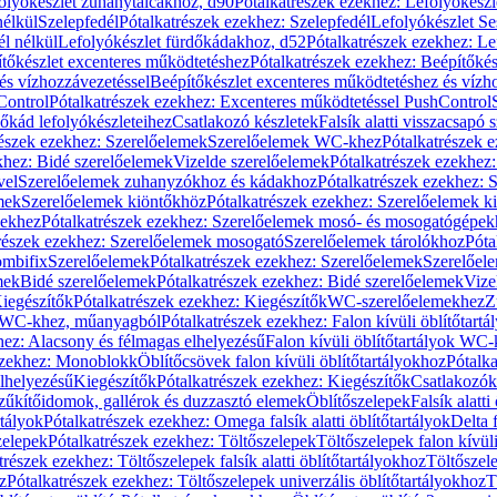
olyókészlet zuhanytálcákhoz, d90
Pótalkatrészek ezekhez: Lefolyókész
nélkül
Szelepfedél
Pótalkatrészek ezekhez: Szelepfedél
Lefolyókészlet Se
él nélkül
Lefolyókészlet fürdőkádakhoz, d52
Pótalkatrészek ezekhez: L
tőkészlet excenteres működtetéshez
Pótalkatrészek ezekhez: Beépítőké
és vízhozzávezetéssel
Beépítőkészlet excenteres működtetéshez és vízh
Control
Pótalkatrészek ezekhez: Excenteres működtetéssel PushControl
őkád lefolyókészleteihez
Csatlakozó készletek
Falsík alatti visszacsapó 
részek ezekhez: Szerelőelemek
Szerelőelemek WC-khez
Pótalkatrészek 
khez: Bidé szerelőelemek
Vizelde szerelőelemek
Pótalkatrészek ezekhez:
vel
Szerelőelemek zuhanyzókhoz és kádakhoz
Pótalkatrészek ezekhez:
mek
Szerelőelemek kiöntőkhöz
Pótalkatrészek ezekhez: Szerelőelemek k
pekhez
Pótalkatrészek ezekhez: Szerelőelemek mosó- és mosogatógépek
részek ezekhez: Szerelőelemek mosogató
Szerelőelemek tárolókhoz
Póta
ombifix
Szerelőelemek
Pótalkatrészek ezekhez: Szerelőelemek
Szerelőe
mek
Bidé szerelőelemek
Pótalkatrészek ezekhez: Bidé szerelőelemek
Vize
iegészítők
Pótalkatrészek ezekhez: Kiegészítők
WC-szerelőelemekhez
Z
ok WC-khez, műanyagból
Pótalkatrészek ezekhez: Falon kívüli öblítőta
hez: Alacsony és félmagas elhelyezésű
Falon kívüli öblítőtartályok WC-
ezekhez: Monoblokk
Öblítőcsövek falon kívüli öblítőtartályokhoz
Pótalka
lhelyezésű
Kiegészítők
Pótalkatrészek ezekhez: Kiegészítők
Csatlakozók
zűkítőidomok, gallérok és duzzasztó elemek
Öblítőszelepek
Falsík alatti
rtályok
Pótalkatrészek ezekhez: Omega falsík alatti öblítőtartályok
Delta f
zelepek
Pótalkatrészek ezekhez: Töltőszelepek
Töltőszelepek falon kívüli
trészek ezekhez: Töltőszelepek falsík alatti öblítőtartályokhoz
Töltőszel
z
Pótalkatrészek ezekhez: Töltőszelepek univerzális öblítőtartályokhoz
T