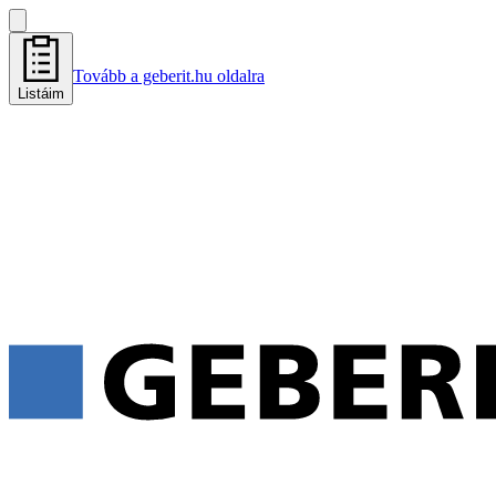
Tovább a geberit.hu oldalra
Listáim