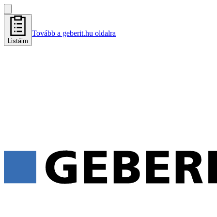
Tovább a geberit.hu oldalra
Listáim