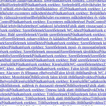
olyókészlet zuhanytálcákhoz, d90
Pótalkatrészek ezekhez: Lefolyókész
nélkül
Szelepfedél
Pótalkatrészek ezekhez: Szelepfedél
Lefolyókészlet Se
él nélkül
Lefolyókészlet fürdőkádakhoz, d52
Pótalkatrészek ezekhez: L
tőkészlet excenteres működtetéshez
Pótalkatrészek ezekhez: Beépítőké
és vízhozzávezetéssel
Beépítőkészlet excenteres működtetéshez és vízh
Control
Pótalkatrészek ezekhez: Excenteres működtetéssel PushControl
őkád lefolyókészleteihez
Csatlakozó készletek
Falsík alatti visszacsapó 
részek ezekhez: Szerelőelemek
Szerelőelemek WC-khez
Pótalkatrészek 
khez: Bidé szerelőelemek
Vizelde szerelőelemek
Pótalkatrészek ezekhez:
vel
Szerelőelemek zuhanyzókhoz és kádakhoz
Pótalkatrészek ezekhez:
mek
Szerelőelemek kiöntőkhöz
Pótalkatrészek ezekhez: Szerelőelemek k
pekhez
Pótalkatrészek ezekhez: Szerelőelemek mosó- és mosogatógépek
részek ezekhez: Szerelőelemek mosogató
Szerelőelemek tárolókhoz
Póta
ombifix
Szerelőelemek
Pótalkatrészek ezekhez: Szerelőelemek
Szerelőe
mek
Bidé szerelőelemek
Pótalkatrészek ezekhez: Bidé szerelőelemek
Vize
iegészítők
Pótalkatrészek ezekhez: Kiegészítők
WC-szerelőelemekhez
Z
ok WC-khez, műanyagból
Pótalkatrészek ezekhez: Falon kívüli öblítőta
hez: Alacsony és félmagas elhelyezésű
Falon kívüli öblítőtartályok WC-
ezekhez: Monoblokk
Öblítőcsövek falon kívüli öblítőtartályokhoz
Pótalka
lhelyezésű
Kiegészítők
Pótalkatrészek ezekhez: Kiegészítők
Csatlakozók
zűkítőidomok, gallérok és duzzasztó elemek
Öblítőszelepek
Falsík alatti
rtályok
Pótalkatrészek ezekhez: Omega falsík alatti öblítőtartályok
Delta f
zelepek
Pótalkatrészek ezekhez: Töltőszelepek
Töltőszelepek falon kívüli
trészek ezekhez: Töltőszelepek falsík alatti öblítőtartályokhoz
Töltőszel
z
Pótalkatrészek ezekhez: Töltőszelepek univerzális öblítőtartályokhoz
T