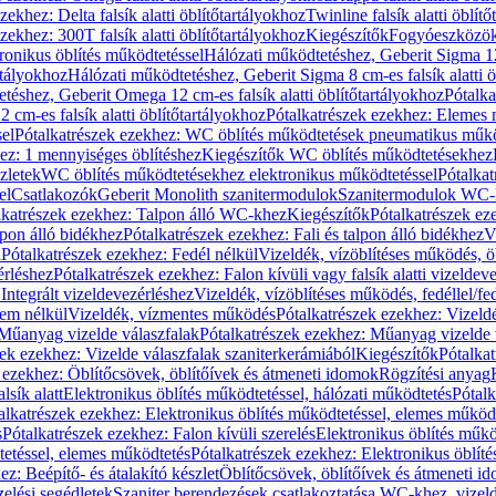
zekhez: Delta falsík alatti öblítőtartályokhoz
Twinline falsík alatti öblít
zekhez: 300T falsík alatti öblítőtartályokhoz
Kiegészítők
Fogyóeszközö
ronikus öblítés működtetéssel
Hálózati működtetéshez, Geberit Sigma 12 
rtályokhoz
Hálózati működtetéshez, Geberit Sigma 8 cm-es falsík alatti ö
téshez, Geberit Omega 12 cm-es falsík alatti öblítőtartályokhoz
Pótalk
cm-es falsík alatti öblítőtartályokhoz
Pótalkatrészek ezekhez: Elemes m
el
Pótalkatrészek ezekhez: WC öblítés működtetések pneumatikus műkö
ez: 1 mennyiséges öblítéshez
Kiegészítők WC öblítés működtetésekhez
zletek
WC öblítés működtetésekhez elektronikus működtetéssel
Pótalka
el
Csatlakozók
Geberit Monolith szanitermodulok
Szanitermodulok WC-
lkatrészek ezekhez: Talpon álló WC-khez
Kiegészítők
Pótalkatrészek ez
alpon álló bidékhez
Pótalkatrészek ezekhez: Fali és talpon álló bidékhez
V
l
Pótalkatrészek ezekhez: Fedél nélkül
Vizeldék, vízöblítéses működés, ö
érléshez
Pótalkatrészek ezekhez: Falon kívüli vagy falsík alatti vizeldev
Integrált vizeldevezérléshez
Vizeldék, vízöblítéses működés, fedéllel/fe
rem nélkül
Vizeldék, vízmentes működés
Pótalkatrészek ezekhez: Vizel
Műanyag vizelde válaszfalak
Pótalkatrészek ezekhez: Műanyag vizelde 
zek ezekhez: Vizelde válaszfalak szaniterkerámiából
Kiegészítők
Pótalka
 ezekhez: Öblítőcsövek, öblítőívek és átmeneti idomok
Rögzítési anyag
lsík alatt
Elektronikus öblítés működtetéssel, hálózati működtetés
Pótalk
alkatrészek ezekhez: Elektronikus öblítés működtetéssel, elemes működ
s
Pótalkatrészek ezekhez: Falon kívüli szerelés
Elektronikus öblítés műkö
tetéssel, elemes működtetés
Pótalkatrészek ezekhez: Elektronikus öblít
z: Beépítő- és átalakító készlet
Öblítőcsövek, öblítőívek és átmeneti i
elési segédletek
Szaniter berendezések csatlakoztatása WC-khez, vizel