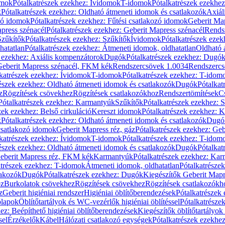
omok
Pótalkatrészek ezekhez: Ívidomok
T-idomok
Pótalkatrészek ezekhe
k
Pótalkatrészek ezekhez: Oldható átmeneti idomok és csatlakozók
Axiál
zó idomok
Pótalkatrészek ezekhez: Fűtési csatlakozó idomok
Geberit Map
press szénacél
Pótalkatrészek ezekhez: Geberit Mapress szénacél
Rends
Szűkítők
Pótalkatrészek ezekhez: Szűkítők
Ívidomok
Pótalkatrészek eze
hatatlan
Pótalkatrészek ezekhez: Átmeneti idomok, oldhatatlan
Oldható 
k ezekhez: Axiális kompenzátorok
Dugók
Pótalkatrészek ezekhez: Dugó
 Geberit Mapress szénacél, FKM kék
Rendszercsövek 1.0034
Rendszercs
katrészek ezekhez: Ívidomok
T-idomok
Pótalkatrészek ezekhez: T-idom
észek ezekhez: Oldható átmeneti idomok és csatlakozók
Dugók
Pótalkat
z
Rögzítések csövekhez
Rögzítések csatlakozókhoz
Rendszertömítések
C
Pótalkatrészek ezekhez: Karmantyúk
Szűkítők
Pótalkatrészek ezekhez: 
zek ezekhez: Belső cirkuláció
Kereszt idomok
Pótalkatrészek ezekhez: 
k
Pótalkatrészek ezekhez: Oldható átmeneti idomok és csatlakozók
Dugó
 csatlakozó idomok
Geberit Mapress réz, gáz
Pótalkatrészek ezekhez: Geb
katrészek ezekhez: Ívidomok
T-idomok
Pótalkatrészek ezekhez: T-idom
észek ezekhez: Oldható átmeneti idomok és csatlakozók
Dugók
Pótalkat
Geberit Mapress réz, FKM kék
Karmantyúk
Pótalkatrészek ezekhez: Ka
atrészek ezekhez: T-idomok
Átmeneti idomok, oldhatatlan
Pótalkatrésze
lakozók
Dugók
Pótalkatrészek ezekhez: Dugók
Kiegészítők Geberit Mapr
oz
Burkolatok csövekhez
Rögzítések csövekhez
Rögzítések csatlakozókh
z
Geberit higiéniai rendszer
Higiéniai öblítőberendezések
Pótalkatrészek 
ólapok
Öblítőtartályok és WC-vezérlők higiéniai öblítéssel
Pótalkatrésze
ez: Beépíthető higiéniai öblítőberendezések
Kiegészítők öblítőtartályok
sel
Érzékelők
Kábel
Hálózati csatlakozó egységek
Pótalkatrészek ezekhez