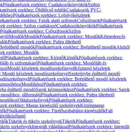
ök
Pótalkatrészek ezekhez: Csatlakozókönyökök
Szifon
katrészek ezekhez: Öblítőcső toldók
Csatlakozók PVC-
ldékhez
Pótalkatrészek ezekhez: Lefolyókészletek
alkatrészek ezekhez: Falsík alatti szifonok
Csőszifonok
Pótalkatrészek
zek ezekhez: Szifon csatlakozó
Csatlakozókönyökök
Pótalkatrészek
Pótalkatrészek ezekhez: Csőszifonok
Szifon
gyló
Mosdók
Mosdók
Pótalkatrészek ezekhez: Mosdók
Kétmedencés
osdók
Pótalkatrészek ezekhez: Pultra ültethető
Beépíthető mosdók
Pótalkatrészek ezekhez: Beépíthető mosdók
Alulról
szek ezekhez: Mosdók
ntő
Pótalkatrészek ezekhez: Kiöntő
Kiöntők
Pótalkatrészek ezekhez:
láb és szifontakaró
Pótalkatrészek ezekhez: Mosdóláb és
nzol
Mosdó készletek mosdószekrénnyel
Kézmosó készletek
z: Mosdó készletek mosdószekrénnyel
Szekrénybe építhető mosdó
osdószekrénnyel
Pótalkatrészek ezekhez: Beépíthető mosdó készletek
Kézmosókhoz
Mosdókhoz
Pótalkatrészek ezekhez:
orba építhető mosdó
Sarok kézmosókhoz
Pótalkatrészek ezekhez: Sarok
ő mosdóhoz, tálformájú
Pótalkatrészek ezekhez: Pultra ültethető
 mosdóhoz
Oldalszekrények
Pótalkatrészek ezekhez:
észek ezekhez: Magas kiegészítő szekrények
Középmagas
ítők
Pótalkatrészek ezekhez: Fürdőszobabútor-kiegészítők
Fali
törölközőtartó
zítők
Tükrök és tükrös szekrények
Tükrök
Pótalkatrészek ezekhez:
Tükrös szekrények
Integrált világítással
Pótalkatrészek ezekhez: Integrált
ugaszoló aljzatok
Szerelvények
Mosdócsaptelep
Pótalkatrészek