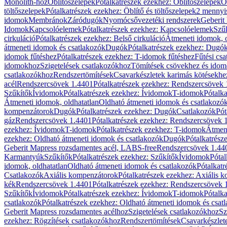
Monolith-hoz
Öblítőszelepek
Pótalkatrészek ezekhez: Öblítőszelepek
Ö
töltőszelepek
Pótalkatrészek ezekhez: Öblítő és töltőszelepek
2 mennyis
idomok
Membránok
Záródugók
Nyomócsővezetéki rendszerek
Geberit
Idomok
Kapcsolóelemek
Pótalkatrészek ezekhez: Kapcsolóelemek
Szű
cirkuláció
Pótalkatrészek ezekhez: Belső cirkuláció
Átmeneti idomok, o
átmeneti idomok és csatlakozók
Dugók
Pótalkatrészek ezekhez: Dugó
idomok fűtéshez
Pótalkatrészek ezekhez: T-idomok fűtéshez
Fűtési cs
idomokhoz
Szigetelések csatlakozókhoz
Tömítések csövekhez és ido
csatlakozókhoz
Rendszertömítések
Csavarkészletek karimás kötésekhe
acél
Rendszercsövek 1.4401
Pótalkatrészek ezekhez: Rendszercsövek
Szűkítők
Ívidomok
Pótalkatrészek ezekhez: Ívidomok
T-idomok
Pótalk
Átmeneti idomok, oldhatatlan
Oldható átmeneti idomok és csatlakozó
kompenzátorok
Dugók
Pótalkatrészek ezekhez: Dugók
Csatlakozók
Pót
gáz
Rendszercsövek 1.4401
Pótalkatrészek ezekhez: Rendszercsövek 
ezekhez: Ívidomok
T-idomok
Pótalkatrészek ezekhez: T-idomok
Átmene
ezekhez: Oldható átmeneti idomok és csatlakozók
Dugók
Pótalkatrész
Geberit Mapress rozsdamentes acél, LABS-free
Rendszercsövek 1.44
Karmantyúk
Szűkítők
Pótalkatrészek ezekhez: Szűkítők
Ívidomok
Pótal
idomok, oldhatatlan
Oldható átmeneti idomok és csatlakozók
Pótalkatr
Csatlakozók
Axiális kompenzátorok
Pótalkatrészek ezekhez: Axiális 
kék
Rendszercsövek 1.4401
Pótalkatrészek ezekhez: Rendszercsövek 
Szűkítők
Ívidomok
Pótalkatrészek ezekhez: Ívidomok
T-idomok
Pótalk
csatlakozók
Pótalkatrészek ezekhez: Oldható átmeneti idomok és csat
Geberit Mapress rozsdamentes acélhoz
Szigetelések csatlakozókhoz
Sz
ezekhez: Rögzítések csatlakozókhoz
Rendszertömítések
Csavarkészlet