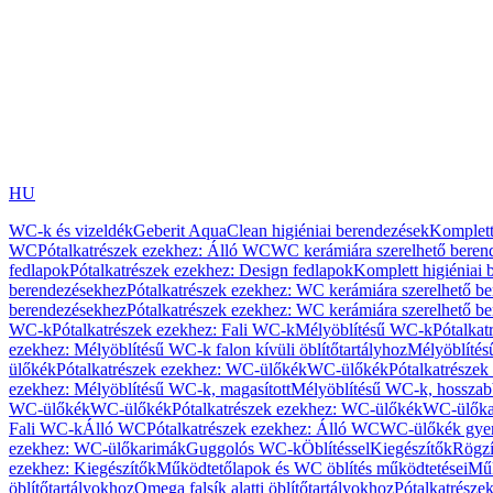
HU
WC-k és vizeldék
Geberit AquaClean higiéniai berendezések
Komplett
WC
Pótalkatrészek ezekhez: Álló WC
WC kerámiára szerelhető beren
fedlapok
Pótalkatrészek ezekhez: Design fedlapok
Komplett higiéniai
berendezésekhez
Pótalkatrészek ezekhez: WC kerámiára szerelhető b
berendezésekhez
Pótalkatrészek ezekhez: WC kerámiára szerelhető b
WC-k
Pótalkatrészek ezekhez: Fali WC-k
Mélyöblítésű WC-k
Pótalkat
ezekhez: Mélyöblítésű WC-k falon kívüli öblítőtartályhoz
Mélyöblíté
ülőkék
Pótalkatrészek ezekhez: WC-ülőkék
WC-ülőkék
Pótalkatrésze
ezekhez: Mélyöblítésű WC-k, magasított
Mélyöblítésű WC-k, hosszabb
WC-ülőkék
WC-ülőkék
Pótalkatrészek ezekhez: WC-ülőkék
WC-ülőka
Fali WC-k
Álló WC
Pótalkatrészek ezekhez: Álló WC
WC-ülőkék gye
ezekhez: WC-ülőkarimák
Guggolós WC-k
Öblítéssel
Kiegészítők
Rögzí
ezekhez: Kiegészítők
Működtetőlapok és WC öblítés működtetései
Műk
öblítőtartályokhoz
Omega falsík alatti öblítőtartályokhoz
Pótalkatrészek