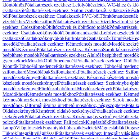
kiöntőkhöz
Pótalkatrészek ezekhez: Lefolyókészletek WC-khez és ki
csatlakozó
Pótalkatrészek ezekhez: Szifon csatlakozó
Csatlakozó készl
ből
Pótalkatrészek ezekhez: Csatlakozók PVC-ből
Tömítőmandzsetták
vizeldékhez
Vizeldeszifon
Pótalkatrészek ezekhez: Vizeldeszifon
Csiga
ezekhez: Csőszifonok
Öblítőcsövek és öblítőcső toldók
Pótalkatrészek
ezekhez: Csatlakozókönyökök
Tömítőmandzsetták
Lefolyókészletek b
csatlakozó
Csatlakozókönyökök
Burkolatok
Csatlakozók
Tömítések
Heg
mosdók
Pótalkatrészek ezekhez: Kétmedencés mosdók
Mosdók szekré
mosdók
Kézmosó
Pótalkatrészek ezekhez: Kézmosó
Sarok kézmosó
Fé
beépíthető mosdók
Pótalkatrészek ezekhez: Alulról beépíthető mosdók
gyerekeknek
Mosdók
Öblítőmedencék
Pótalkatrészek ezekhez: Öblít
Kiöntők
Többcélú medence
Pótalkatrészek ezekhez: Többcélú medenc
szifontakaró
Mosdólábak
Szifontakarók
Pótalkatrészek ezekhez: Szifon
mosdószekrénnyel
Pótalkatrészek ezekhez: Kézmosó készletek mosdó
készletek mosdószekrénnyel
Pótalkatrészek ezekhez: Szekrénybe épí
mosdószekrénnyel
Fürdőszobabútorok
Mosdószekrények
Pótalkatrész
Mosdókhoz
Kétmedencés mosdókhoz
Pótalkatrészek ezekhez: Kétm
kézmosókhoz
Sarok mosdókhoz
Pótalkatrészek ezekhez: Sarok mosd
mosdóhoz, tálformájú
Pultra ültethető mosdóhoz, négyszögletes
Pótalk
Oldalszekrények
Kisméretű oldalsó szekrények
Pótalkatrészek ezekhe
szekrények
Pótalkatrészek ezekhez: Középmagas szekrények
Faliszek
polcok
Pótalkatrészek ezekhez: Fali polcok
Kiegészítők
Pótalkatrészek
kampó
Világítótestek
Fogantyúk
Lábazatkészletek
Mágnestáblák
Dugasz
Tükrök
Integrált világítással
Pótalkatrészek ezekhez: Integrált világításs
világítással
Integrált világítás nélkül
Pótalkatrészek ezekhez: Integrált vi