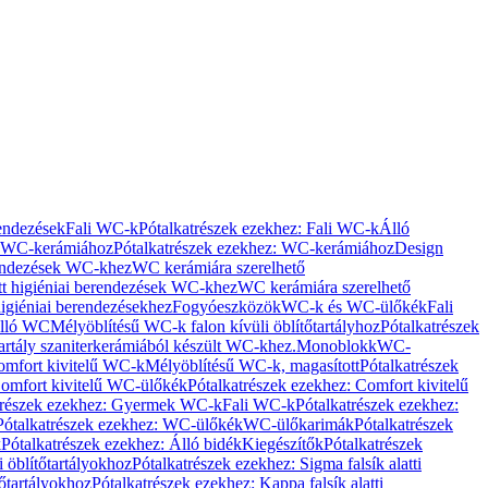
rendezések
Fali WC-k
Pótalkatrészek ezekhez: Fali WC-k
Álló
WC-kerámiához
Pótalkatrészek ezekhez: WC-kerámiához
Design
rendezések WC-khez
WC kerámiára szerelhető
t higiéniai berendezések WC-khez
WC kerámiára szerelhető
igiéniai berendezésekhez
Fogyóeszközök
WC-k és WC-ülőkék
Fali
Álló WC
Mélyöblítésű WC-k falon kívüli öblítőtartályhoz
Pótalkatrészek
tartály szaniterkerámiából készült WC-khez.
Monoblokk
WC-
omfort kivitelű WC-k
Mélyöblítésű WC-k, magasított
Pótalkatrészek
omfort kivitelű WC-ülőkék
Pótalkatrészek ezekhez: Comfort kivitelű
trészek ezekhez: Gyermek WC-k
Fali WC-k
Pótalkatrészek ezekhez:
Pótalkatrészek ezekhez: WC-ülőkék
WC-ülőkarimák
Pótalkatrészek
k
Pótalkatrészek ezekhez: Álló bidék
Kiegészítők
Pótalkatrészek
i öblítőtartályokhoz
Pótalkatrészek ezekhez: Sigma falsík alatti
tőtartályokhoz
Pótalkatrészek ezekhez: Kappa falsík alatti