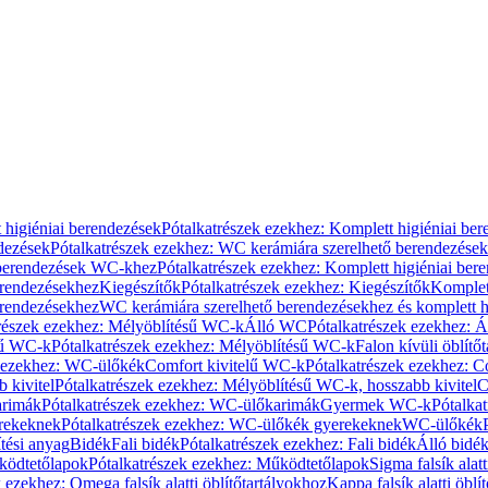
 higiéniai berendezések
Pótalkatrészek ezekhez: Komplett higiéniai be
dezések
Pótalkatrészek ezekhez: WC kerámiára szerelhető berendezések
 berendezések WC-khez
Pótalkatrészek ezekhez: Komplett higiéniai be
erendezésekhez
Kiegészítők
Pótalkatrészek ezekhez: Kiegészítők
Komplet
erendezésekhez
WC kerámiára szerelhető berendezésekhez és komplett h
részek ezekhez: Mélyöblítésű WC-k
Álló WC
Pótalkatrészek ezekhez: 
sű WC-k
Pótalkatrészek ezekhez: Mélyöblítésű WC-k
Falon kívüli öblítő
k ezekhez: WC-ülőkék
Comfort kivitelű WC-k
Pótalkatrészek ezekhez: C
 kivitel
Pótalkatrészek ezekhez: Mélyöblítésű WC-k, hosszabb kivitel
C
rimák
Pótalkatrészek ezekhez: WC-ülőkarimák
Gyermek WC-k
Pótalka
rekeknek
Pótalkatrészek ezekhez: WC-ülőkék gyerekeknek
WC-ülőkék
tési anyag
Bidék
Fali bidék
Pótalkatrészek ezekhez: Fali bidék
Álló bidé
ödtetőlapok
Pótalkatrészek ezekhez: Működtetőlapok
Sigma falsík alatt
 ezekhez: Omega falsík alatti öblítőtartályokhoz
Kappa falsík alatti öblí