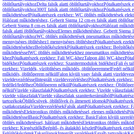
öblítőtartályokhoz
Delta falsík alatti öblítőtartályokhoz
Pótalkatrészek e
öblítőtartályokhoz
300T falsík alatti öblítőtartályokhoz
Pótalkatrészek e
működtetéssel
Pótalkatrészek ezekhez: WC öblítés működtetések elekt
Hálózati működtetéshez, Geberit Sigma 12 cm-es falsík alatti öblítőta
Geberit Sigma 8 cm-es falsík alatti öblítőtartályokhoz
Hálózati működte
falsík alatti öblítőtartályokhoz
Elemes működtetéshez, Geberit Sigma 12 
öblítőtartályokhoz
WC öblítés működtetések pneumatikus működtetéss
mennyiséges öblítéshez
1 mennyiséges öblítéshez
Pótalkatrészek ezekh
működtetésekhez
Beépítőkészletek
Pótalkatrészek ezekhez: Beépítőkés
működtetéssel
WC öblítés működtetésekhez pneumatikus működtetéss
khez
Pótalkatrészek ezekhez: Fali WC-khez
Talpon álló WC-khez
Póta
bidékhez
Pótalkatrészek ezekhez: Szanitermodulok bidékhez
Fali és t
ezekhez: Vizeldék, vízöblítéses működés, öblítőperemmel
Fedél nélkü
működés, öblítőperem nélkül
Falon kívüli vagy falsík alatti vizeldevez
vizeldevezérléssel
Integrált vizeldevezérléshez
Pótalkatrészek ezekhez: 
fedéllel/fedélhez
Öblítőperem nélkül
Pótalkatrészek ezekhez: Öblítőpe
nélkül
Vizelde válaszfalak
Pótalkatrészek ezekhez: Vizelde válaszfalak
vizelde válaszfalak
Vizelde válaszfalak szaniterkerámiából
Pótalkatrés
tartozékok
Öblítőcsövek, öblítőívek és átmeneti idomok
Pótalkatrészek
csatlakoztatása
Vizeldevezérlések
Falsík alatt
Pótalkatrészek ezekhez: Fa
működtetés
Elektronikus öblítés működtetéssel, elemes működtetés
Pót
működtetéssel
Basic
Pótalkatrészek ezekhez: Basic
Falon kívüli szerelé
öblítés működtetéssel, hálózati működtetés
Elektronikus öblítés működ
ezekhez: Kiegészítők
Beépítő- és átalakító készlet
Pótalkatrészek ezekhe
Felújítókészletek
Takarólapok
Integrált vezérlések
Egyéb tartozékok
Kez