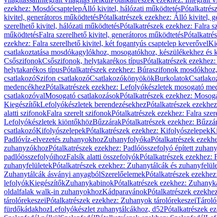
ezekhez: Mosdócsaptelep
Álló kivitel, hálózati működtetés
Pótalkatrés
kivitel, generátoros működtetés
Pótalkatrészek ezekhez: Álló kivitel, 
szerelhető kivitel, hálózati működtetés
Pótalkatrészek ezekhez: Falra sz
működtetés
Falra szerelhető kivitel, generátoros működtetés
Pótalkatré
ezekhez: Falra szerelhető kivitel, két fogantyús csaptelep keverővel
Ki
csatlakoztatása mosdókagylókhoz, mosogatókhoz, készülékekhez és
Csőszifonok
Csőszifonok, helytakarékos típus
Pótalkatrészek ezekhez:
helytakarékos típus
Pótalkatrészek ezekhez: Búraszifonok mosdókhoz, 
csatlakozó
Szifon csatlakozó
Csatlakozókönyökök
Burkolatok
Csatlako
medencékhez
Pótalkatrészek ezekhez: Lefolyókészletek mosogató m
csatlakozóval
Mosogató csatlakozások
Pótalkatrészek ezekhez: Mosoga
Kiegészítők
Lefolyókészletek berendezésekhez
Pótalkatrészek ezekhe
alatti szifonok
Falra szerelt szifonok
Pótalkatrészek ezekhez: Falra szer
Lefolyókészletek kiöntőkhöz
Bűzzárak
Pótalkatrészek ezekhez: Bűzzá
csatlakozó
Kifolyószelepek
Pótalkatrészek ezekhez: Kifolyószelepek
Ki
Padlóvíz-elvezetés zuhanyokhoz
Zuhanyfolyóka
Pótalkatrészek ezekh
zuhanyzókhoz
Pótalkatrészek ezekhez: Padlóösszefolyó épített zuha
padlóösszefolyóihoz
Falsík alatti összefolyók
Pótalkatrészek ezekhez: F
zuhanyfelületek
Pótalkatrészek ezekhez: Zuhanytálcák és zuhanyfelül
Zuhanytálcák ásványi anyagból
Szerelőelemek
Pótalkatrészek ezekhez
lefolyók
Kiegészítők
Zuhanykabinok
Pótalkatrészek ezekhez: Zuhanyk
oldalfalak walk-in zuhanyokhoz
Kádparavánok
Pótalkatrészek ezekh
tárolórekeszei
Pótalkatrészek ezekhez: Zuhanyok tárolórekeszei
Tároló
fürdőkádakhoz
Lefolyókészlet zuhanytálcákhoz, d52
Pótalkatrészek e