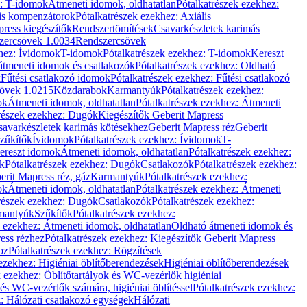
z: T-idomok
Átmeneti idomok, oldhatatlan
Pótalkatrészek ezekhez:
is kompenzátorok
Pótalkatrészek ezekhez: Axiális
ress kiegészítők
Rendszertömítések
Csavarkészletek karimás
zercsövek 1.0034
Rendszercsövek
khez: Ívidomok
T-idomok
Pótalkatrészek ezekhez: T-idomok
Kereszt
átmeneti idomok és csatlakozók
Pótalkatrészek ezekhez: Oldható
k
Fűtési csatlakozó idomok
Pótalkatrészek ezekhez: Fűtési csatlakozó
övek 1.0215
Közdarabok
Karmantyúk
Pótalkatrészek ezekhez:
ok
Átmeneti idomok, oldhatatlan
Pótalkatrészek ezekhez: Átmeneti
részek ezekhez: Dugók
Kiegészítők Geberit Mapress
savarkészletek karimás kötésekhez
Geberit Mapress réz
Geberit
Szűkítők
Ívidomok
Pótalkatrészek ezekhez: Ívidomok
T-
Kereszt idomok
Átmeneti idomok, oldhatatlan
Pótalkatrészek ezekhez:
k
Pótalkatrészek ezekhez: Dugók
Csatlakozók
Pótalkatrészek ezekhez:
erit Mapress réz, gáz
Karmantyúk
Pótalkatrészek ezekhez:
ok
Átmeneti idomok, oldhatatlan
Pótalkatrészek ezekhez: Átmeneti
részek ezekhez: Dugók
Csatlakozók
Pótalkatrészek ezekhez:
rmantyúk
Szűkítők
Pótalkatrészek ezekhez:
k ezekhez: Átmeneti idomok, oldhatatlan
Oldható átmeneti idomok és
ess rézhez
Pótalkatrészek ezekhez: Kiegészítők Geberit Mapress
oz
Pótalkatrészek ezekhez: Rögzítések
ezekhez: Higiéniai öblítőberendezések
Higiéniai öblítőberendezések
k ezekhez: Öblítőtartályok és WC-vezérlők higiéniai
 és WC-vezérlők számára, higiéniai öblítéssel
Pótalkatrészek ezekhez:
: Hálózati csatlakozó egységek
Hálózati