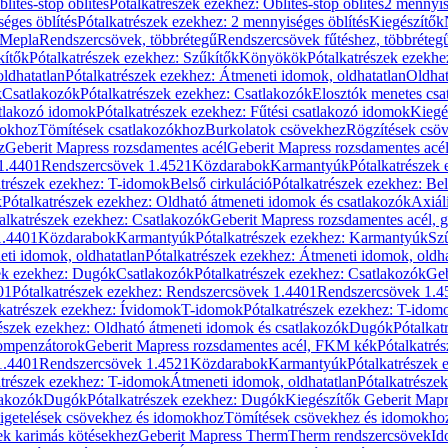
blítés-stop öblítés
Pótalkatrészek ezekhez: Öblítés-stop öblítés
2 mennyis
éges öblítés
Pótalkatrészek ezekhez: 2 mennyiséges öblítés
Kiegészítők
 Mepla
Rendszercsövek, többrétegű
Rendszercsövek fűtéshez, többréteg
kítők
Pótalkatrészek ezekhez: Szűkítők
Könyökök
Pótalkatrészek ezekh
ldhatatlan
Pótalkatrészek ezekhez: Átmeneti idomok, oldhatatlan
Oldhat
k
Csatlakozók
Pótalkatrészek ezekhez: Csatlakozók
Elosztók menetes csa
atlakozó idomok
Pótalkatrészek ezekhez: Fűtési csatlakozó idomok
Kiegé
mokhoz
Tömítések csatlakozókhoz
Burkolatok csövekhez
Rögzítések csö
z
Geberit Mapress rozsdamentes acél
Geberit Mapress rozsdamentes acé
 1.4401
Rendszercsövek 1.4521
Közdarabok
Karmantyúk
Pótalkatrészek
atrészek ezekhez: T-idomok
Belső cirkuláció
Pótalkatrészek ezekhez: Bel
k
Pótalkatrészek ezekhez: Oldható átmeneti idomok és csatlakozók
Axiál
alkatrészek ezekhez: Csatlakozók
Geberit Mapress rozsdamentes acél, 
1.4401
Közdarabok
Karmantyúk
Pótalkatrészek ezekhez: Karmantyúk
Sz
ti idomok, oldhatatlan
Pótalkatrészek ezekhez: Átmeneti idomok, oldha
ek ezekhez: Dugók
Csatlakozók
Pótalkatrészek ezekhez: Csatlakozók
Geb
01
Pótalkatrészek ezekhez: Rendszercsövek 1.4401
Rendszercsövek 1.4
katrészek ezekhez: Ívidomok
T-idomok
Pótalkatrészek ezekhez: T-idom
észek ezekhez: Oldható átmeneti idomok és csatlakozók
Dugók
Pótalkat
kompenzátorok
Geberit Mapress rozsdamentes acél, FKM kék
Pótalkatré
1.4401
Rendszercsövek 1.4521
Közdarabok
Karmantyúk
Pótalkatrészek
atrészek ezekhez: T-idomok
Átmeneti idomok, oldhatatlan
Pótalkatrésze
lakozók
Dugók
Pótalkatrészek ezekhez: Dugók
Kiegészítők Geberit Mapr
igetelések csövekhez és idomokhoz
Tömítések csövekhez és idomokho
ek karimás kötésekhez
Geberit Mapress Therm
Therm rendszercsövek
Id