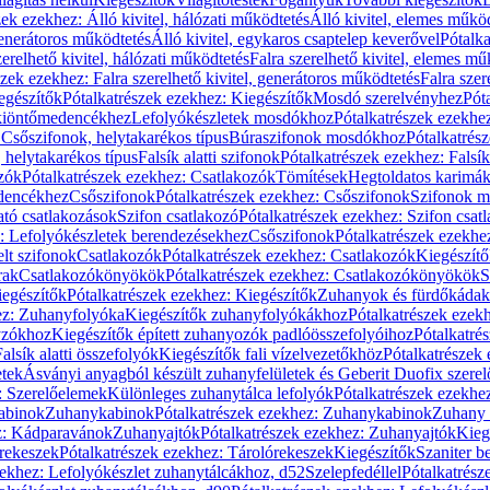
zek ezekhez: Álló kivitel, hálózati működtetés
Álló kivitel, elemes műkö
generátoros működtetés
Álló kivitel, egykaros csaptelep keverővel
Pótalka
erelhető kivitel, hálózati működtetés
Falra szerelhető kivitel, elemes mű
szek ezekhez: Falra szerelhető kivitel, generátoros működtetés
Falra szer
egészítők
Pótalkatrészek ezekhez: Kiegészítők
Mosdó szerelvényhez
Pót
 kiöntőmedencékhez
Lefolyókészletek mosdókhoz
Pótalkatrészek ezekhe
 Csőszifonok, helytakarékos típus
Búraszifonok mosdókhoz
Pótalkatrés
helytakarékos típus
Falsík alatti szifonok
Pótalkatrészek ezekhez: Falsík 
zók
Pótalkatrészek ezekhez: Csatlakozók
Tömítések
Hegtoldatos karimá
edencékhez
Csőszifonok
Pótalkatrészek ezekhez: Csőszifonok
Szifonok m
tó csatlakozások
Szifon csatlakozó
Pótalkatrészek ezekhez: Szifon csat
z: Lefolyókészletek berendezésekhez
Csőszifonok
Pótalkatrészek ezekhe
elt szifonok
Csatlakozók
Pótalkatrészek ezekhez: Csatlakozók
Kiegészít
rak
Csatlakozókönyökök
Pótalkatrészek ezekhez: Csatlakozókönyökök
S
egészítők
Pótalkatrészek ezekhez: Kiegészítők
Zuhanyok és fürdőkádak
ez: Zuhanyfolyóka
Kiegészítők zuhanyfolyókákhoz
Pótalkatrészek ezek
nyzókhoz
Kiegészítők épített zuhanyozók padlóösszefolyóihoz
Pótalkatré
alsík alatti összefolyók
Kiegészítők fali vízelvezetőkhöz
Pótalkatrészek 
etek
Ásványi anyagból készült zuhanyfelületek és Geberit Duofix szere
: Szerelőelemek
Különleges zuhanytálca lefolyók
Pótalkatrészek ezekhe
abinok
Zuhanykabinok
Pótalkatrészek ezekhez: Zuhanykabinok
Zuhany 
ez: Kádparavánok
Zuhanyajtók
Pótalkatrészek ezekhez: Zuhanyajtók
Kieg
rekeszek
Pótalkatrészek ezekhez: Tárolórekeszek
Kiegészítők
Szaniter b
zekhez: Lefolyókészlet zuhanytálcákhoz, d52
Szelepfedéllel
Pótalkatrész