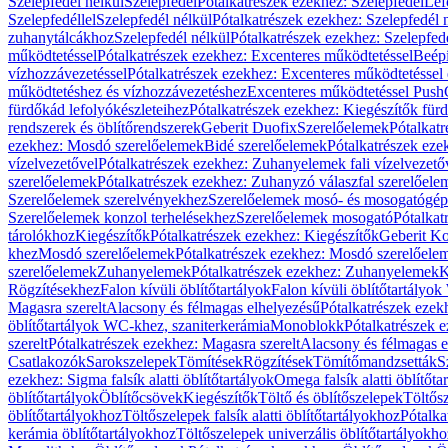
Szelepfedél nélkül
Szelepfedél
Pótalkatrészek ezekhez: Szelepfedél
Lef
Szelepfedéllel
Szelepfedél nélkül
Pótalkatrészek ezekhez: Szelepfedél 
zuhanytálcákhoz
Szelepfedél nélkül
Pótalkatrészek ezekhez: Szelepfed
működtetéssel
Pótalkatrészek ezekhez: Excenteres működtetéssel
Beépí
vízhozzávezetéssel
Pótalkatrészek ezekhez: Excenteres működtetéssel 
működtetéshez és vízhozzávezetéshez
Excenteres működtetéssel Push
fürdőkád lefolyókészleteihez
Pótalkatrészek ezekhez: Kiegészítők fürd
rendszerek és öblítőrendszerek
Geberit Duofix
Szerelőelemek
Pótalkat
ezekhez: Mosdó szerelőelemek
Bidé szerelőelemek
Pótalkatrészek eze
vízelvezetővel
Pótalkatrészek ezekhez: Zuhanyelemek fali vízelvezető
szerelőelemek
Pótalkatrészek ezekhez: Zuhanyzó válaszfal szerelőele
Szerelőelemek szerelvényekhez
Szerelőelemek mosó- és mosogatógé
Szerelőelemek konzol terhelésekhez
Szerelőelemek mosogató
Pótalkat
tárolókhoz
Kiegészítők
Pótalkatrészek ezekhez: Kiegészítők
Geberit K
khez
Mosdó szerelőelemek
Pótalkatrészek ezekhez: Mosdó szerelőele
szerelőelemek
Zuhanyelemek
Pótalkatrészek ezekhez: Zuhanyelemek
K
Rögzítésekhez
Falon kívüli öblítőtartályok
Falon kívüli öblítőtartály
Magasra szerelt
Alacsony és félmagas elhelyezésű
Pótalkatrészek ezek
öblítőtartályok WC-khez, szaniterkerámia
Monoblokk
Pótalkatrészek 
szerelt
Pótalkatrészek ezekhez: Magasra szerelt
Alacsony és félmagas e
Csatlakozók
Sarokszelepek
Tömítések
Rögzítések
Tömítőmandzsetták
S
ezekhez: Sigma falsík alatti öblítőtartályok
Omega falsík alatti öblítőta
öblítőtartályok
Öblítőcsövek
Kiegészítők
Töltő és öblítőszelepek
Töltős
öblítőtartályokhoz
Töltőszelepek falsík alatti öblítőtartályokhoz
Pótalka
kerámia öblítőtartályokhoz
Töltőszelepek univerzális öblítőtartályokho