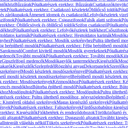
öntőkhöz
Bűzzárak
Pótalkatrészek ezekhez: Bűzzárak
Csatlakozókönyök
etek
Pótalkatrészek ezekhez: Csatlakozó készletek
Öblítőcső toldók
Pótal
 és zárókupakok
Átmeneti idomok és csatlakozók
Lefolyókészletek vize
szifonok
Pótalkatrészek ezekhez: Csigaszifonok
Falsík alatti szifonok
Pót
 ezekhez: Öblítőcsövek és öblítőcső toldók
Szifon csatlakozó
Pótalkatrés
idékhez
Pótalkatrészek ezekhez: Lefolyókészletek bidékhez
Csőszifonok
toldatos karimák
Pótalkatrészek ezekhez: Hegtoldatos karimák
Mosdóka
nyhez
Pótalkatrészek ezekhez: Mosdók szekrényhez
Pultra ültethető m
lig beépíthető mosdók
Pótalkatrészek ezekhez: Félig beépíthető mosdók
Sarokmosdó
Comfort kivitelű mosdók
Mosdók gyerekeknek
Pótalkatré
őmedencék
További mosdók
Pótalkatrészek ezekhez: További mosdók
Kiö
e
Gipszfelfogó medencék
Mosdókagylók tantermekhez
Kiegészítők
Mosdó
takarók
Kiegészítők
Szelepfedél
Rögzítési anyag
Dekorpanelek
Szerelőko
szekrénnyel
Mosdó készletek mosdószekrénnyel
Pótalkatrészek ezekhe
thető mosdó készletek mosdószekrénnyel
Beépíthető mosdó készletek m
ek ezekhez: Mosdószekrények
Kézmosókhoz
Pótalkatrészek ezekhez: 
edencés mosdókhoz
Bútorba építhető mosdó
Pótalkatrészek ezekhez: Bút
ókhoz
Mosdópultok
Pótalkatrészek ezekhez: Mosdópultok
Pultra ültethet
atrészek ezekhez: Pultra ültethető mosdóhoz, négyszögletes
Beépíthető
z: Kisméretű oldalsó szekrények
Magas kiegészítő szekrények
Pótalkatr
rények
Pótalkatrészek ezekhez: Faliszekrények
Fürdőszobabútor-kiegész
 ezekhez: Kiegészítők
Fiókbetétek és rendeződobozok
Törölközőtartó és 
oló aljzatok
Pótalkatrészek ezekhez: Dugaszoló aljzatok
További kiegés
al
Integrált világítás nélkül
Tükrös szekrények
Pótalkatrészek ezekhez: 
lágítás nélkül
Kiegészítők
Világítótestek
Fogantyúk
További kiegészítők
D