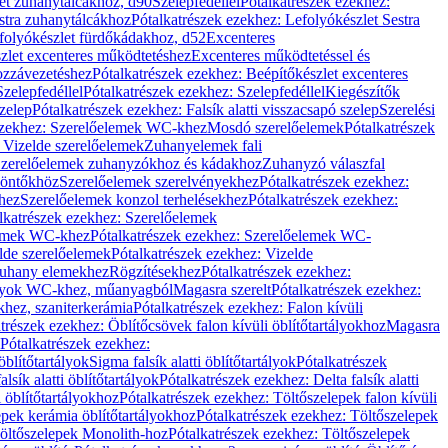
let zuhanytálcákhoz, d90
Szelepfedéllel
Pótalkatrészek ezekhez:
stra zuhanytálcákhoz
Pótalkatrészek ezekhez: Lefolyókészlet Sestra
efolyókészlet fürdőkádakhoz, d52
Excenteres
szlet excenteres működtetéshez
Excenteres működtetéssel és
ozzávezetéshez
Pótalkatrészek ezekhez: Beépítőkészlet excenteres
Szelepfedéllel
Pótalkatrészek ezekhez: Szelepfedéllel
Kiegészítők
szelep
Pótalkatrészek ezekhez: Falsík alatti visszacsapó szelep
Szerelési
ezekhez: Szerelőelemek WC-khez
Mosdó szerelőelemek
Pótalkatrészek
 Vizelde szerelőelemek
Zuhanyelemek fali
 Szerelőelemek zuhanyzókhoz és kádakhoz
Zuhanyzó válaszfal
iöntőkhöz
Szerelőelemek szerelvényekhez
Pótalkatrészek ezekhez:
hez
Szerelőelemek konzol terhelésekhez
Pótalkatrészek ezekhez:
lkatrészek ezekhez: Szerelőelemek
lemek WC-khez
Pótalkatrészek ezekhez: Szerelőelemek WC-
lde szerelőelemek
Pótalkatrészek ezekhez: Vizelde
uhany elemekhez
Rögzítésekhez
Pótalkatrészek ezekhez:
rtályok WC-khez, műanyagból
Magasra szerelt
Pótalkatrészek ezekhez:
khez, szaniterkerámia
Pótalkatrészek ezekhez: Falon kívüli
trészek ezekhez: Öblítőcsövek falon kívüli öblítőtartályokhoz
Magasra
Pótalkatrészek ezekhez:
 öblítőtartályok
Sigma falsík alatti öblítőtartályok
Pótalkatrészek
alsík alatti öblítőtartályok
Pótalkatrészek ezekhez: Delta falsík alatti
 öblítőtartályokhoz
Pótalkatrészek ezekhez: Töltőszelepek falon kívüli
epek kerámia öblítőtartályokhoz
Pótalkatrészek ezekhez: Töltőszelepek
öltőszelepek Monolith-hoz
Pótalkatrészek ezekhez: Töltőszelepek