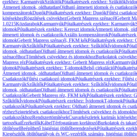
ezekhez: Karmantyúk
Szűkítők
Pótalkatrészek ezekhez: Szűkítők
Ívid
Átmeneti idomok, oldhatatlan
Oldható átmeneti idomok és csatlakozó
kompenzátorok
Dugók
Pótalkatrészek ezekhez: Dugók
Fűtési csatlako
kötésekhez
Rögzítések csövekhez
Geberit Mapress szénacél
Geberit Ma
1.0215
Közdarabok
Karmantyúk
Pótalkatrészek ezekhez: Karmantyúk
idomok
Pótalkatrészek ezekhez: Kereszt idomok
Átmeneti idomok, old
átmeneti idomok és csatlakozók
Axiális kompenzátorok
Pótalkatrésze
idomok
Geberit Mapress szénacél, FKM kék
Pótalkatrészek ezekhez:
Karmantyúk
Szűkítők
Pótalkatrészek ezekhez: Szűkítők
Ívidomok
Pótal
idomok, oldhatatlan
Oldható átmeneti idomok és csatlakozók
Pótalkatr
szénacélhoz
Tömítések csövekhez és idomokhoz
Burkolatok csövekhe
Mapress réz
Pótalkatrészek ezekhez: Geberit Mapress réz
Karmantyúk
idomok
Pótalkatrészek ezekhez: T-idomok
Belső cirkuláció
Pótalkatrés
Átmeneti idomok, oldhatatlan
Oldható átmeneti idomok és csatlakozó
Csatlakozók
Fűtési csatlakozó idomok
Pótalkatrészek ezekhez: Fűtési
Karmantyúk
Szűkítők
Pótalkatrészek ezekhez: Szűkítők
Ívidomok
Pótal
idomok, oldhatatlan
Oldható átmeneti idomok és csatlakozók
Pótalkatr
Csatlakozók
Geberit Mapress réz, FKM kék
Pótalkatrészek ezekhez: 
Szűkítők
Ívidomok
Pótalkatrészek ezekhez: Ívidomok
T-idomok
Pótalk
csatlakozók
Pótalkatrészek ezekhez: Oldható átmeneti idomok és csat
rézhez
Szigetelések csatlakozókhoz
Tömítések csövekhez és idomokh
csatlakozókhoz
Rendszertömítések
Csavarkészletek karimás kötésekhe
tartozékai
Érzékelők
Kábel
Térfogatáram korlátozó
Burkolatok és takar
öblítéssel
Beépíthető higiéniai öblítőberendezések
Pótalkatrészek ezekh
Kiegészítők öblítőtartályok és WC-vezérlők számára, higiéniai öblítés