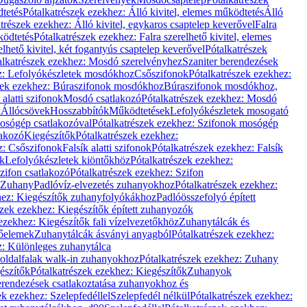
dtetés
Pótalkatrészek ezekhez: Álló kivitel, elemes működtetés
Álló
trészek ezekhez: Álló kivitel, egykaros csaptelep keverővel
Falra
ködtetés
Pótalkatrészek ezekhez: Falra szerelhető kivitel, elemes
elhető kivitel, két fogantyús csaptelep keverővel
Pótalkatrészek
alkatrészek ezekhez: Mosdó szerelvényhez
Szaniter berendezések
z: Lefolyókészletek mosdókhoz
Csőszifonok
Pótalkatrészek ezekhez:
zek ezekhez: Búraszifonok mosdókhoz
Búraszifonok mosdókhoz,
alatti szifonok
Mosdó csatlakozó
Pótalkatrészek ezekhez: Mosdó
k
Állócsövek
Hosszabbítók
Működtetések
Lefolyókészletek mosogató
osógép csatlakozóval
Pótalkatrészek ezekhez: Szifonok mosógép
lakozó
Kiegészítők
Pótalkatrészek ezekhez:
z: Csőszifonok
Falsík alatti szifonok
Pótalkatrészek ezekhez: Falsík
ők
Lefolyókészletek kiöntőkhöz
Pótalkatrészek ezekhez:
zifon csatlakozó
Pótalkatrészek ezekhez: Szifon
Zuhany
Padlóvíz-elvezetés zuhanyokhoz
Pótalkatrészek ezekhez:
hez: Kiegészítők zuhanyfolyókákhoz
Padlóösszefolyó épített
szek ezekhez: Kiegészítők épített zuhanyozók
ezekhez: Kiegészítők fali vízelvezetőkhöz
Zuhanytálcák és
lőelemek
Zuhanytálcák ásványi anyagból
Pótalkatrészek ezekhez:
z: Különleges zuhanytálca
oldalfalak walk-in zuhanyokhoz
Pótalkatrészek ezekhez: Zuhany
észítők
Pótalkatrészek ezekhez: Kiegészítők
Zuhanyok
erendezések csatlakoztatása zuhanyokhoz és
ek ezekhez: Szelepfedéllel
Szelepfedél nélkül
Pótalkatrészek ezekhez: