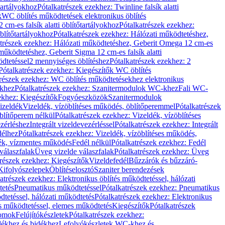
őtartályokhoz
Pótalkatrészek ezekhez: Twinline falsík alatti
k
WC öblítés működtetések elektronikus öblítés
cm-es falsík alatti öblítőtartályokhoz
Pótalkatrészek ezekhez:
blítőtartályokhoz
Pótalkatrészek ezekhez: Hálózati működtetéshez,
atrészek ezekhez: Hálózati működtetéshez, Geberit Omega 12 cm-es
űködtetéshez, Geberit Sigma 12 cm-es falsík alatti
dtetéssel
2 mennyiséges öblítéshez
Pótalkatrészek ezekhez: 2
Pótalkatrészek ezekhez: Kiegészítők WC öblítés
trészek ezekhez: WC öblítés működtetésekhez elektronikus
khez
Pótalkatrészek ezekhez: Szanitermodulok WC-khez
Fali WC-
ekhez: Kiegészítők
Fogyóeszközök
Szanitermodulok
izeldék
Vizeldék, vízöblítéses működés, öblítőperemmel
Pótalkatrészek
blítőperem nélkül
Pótalkatrészek ezekhez: Vizeldék, vízöblítéses
ezérléshez
Integrált vizeldevezérléssel
Pótalkatrészek ezekhez: Integrált
délhez
Pótalkatrészek ezekhez: Vizeldék, vízöblítéses működés,
dék, vízmentes működés
Fedél nélkül
Pótalkatrészek ezekhez: Fedél
válaszfalak
Üveg vizelde válaszfalak
Pótalkatrészek ezekhez: Üveg
trészek ezekhez: Kiegészítők
Vizeldefedél
Bűzzárók és bűzzáró-
Kifolyószelepek
Öblítéselosztó
Szaniter berendezések
atrészek ezekhez: Elektronikus öblítés működtetéssel, hálózati
tetés
Pneumatikus működtetéssel
Pótalkatrészek ezekhez: Pneumatikus
dtetéssel, hálózati működtetés
Pótalkatrészek ezekhez: Elektronikus
és működtetéssel, elemes működtetés
Kiegészítők
Pótalkatrészek
domok
Felújítókészletek
Pótalkatrészek ezekhez:
dékhez és bidékhez
Lefolyókészletek WC-khez és