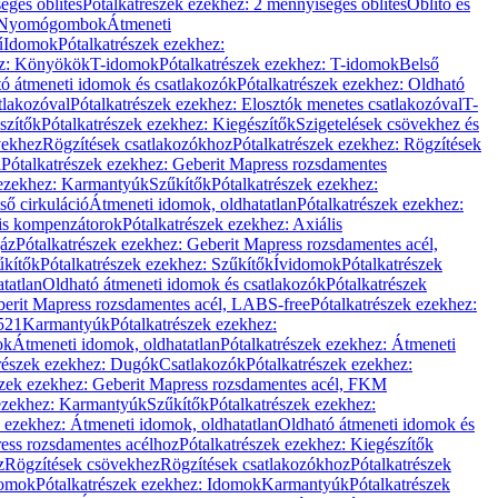
éges öblítés
Pótalkatrészek ezekhez: 2 mennyiséges öblítés
Öblítő és
Nyomógombok
Átmeneti
ű
Idomok
Pótalkatrészek ezekhez:
ez: Könyökök
T-idomok
Pótalkatrészek ezekhez: T-idomok
Belső
ó átmeneti idomok és csatlakozók
Pótalkatrészek ezekhez: Oldható
tlakozóval
Pótalkatrészek ezekhez: Elosztók menetes csatlakozóval
T-
szítők
Pótalkatrészek ezekhez: Kiegészítők
Szigetelések csövekhez és
vekhez
Rögzítések csatlakozókhoz
Pótalkatrészek ezekhez: Rögzítések
l
Pótalkatrészek ezekhez: Geberit Mapress rozsdamentes
 ezekhez: Karmantyúk
Szűkítők
Pótalkatrészek ezekhez:
ső cirkuláció
Átmeneti idomok, oldhatatlan
Pótalkatrészek ezekhez:
is kompenzátorok
Pótalkatrészek ezekhez: Axiális
gáz
Pótalkatrészek ezekhez: Geberit Mapress rozsdamentes acél,
űkítők
Pótalkatrészek ezekhez: Szűkítők
Ívidomok
Pótalkatrészek
tatlan
Oldható átmeneti idomok és csatlakozók
Pótalkatrészek
erit Mapress rozsdamentes acél, LABS-free
Pótalkatrészek ezekhez:
521
Karmantyúk
Pótalkatrészek ezekhez:
ok
Átmeneti idomok, oldhatatlan
Pótalkatrészek ezekhez: Átmeneti
részek ezekhez: Dugók
Csatlakozók
Pótalkatrészek ezekhez:
szek ezekhez: Geberit Mapress rozsdamentes acél, FKM
 ezekhez: Karmantyúk
Szűkítők
Pótalkatrészek ezekhez:
k ezekhez: Átmeneti idomok, oldhatatlan
Oldható átmeneti idomok és
ess rozsdamentes acélhoz
Pótalkatrészek ezekhez: Kiegészítők
z
Rögzítések csövekhez
Rögzítések csatlakozókhoz
Pótalkatrészek
omok
Pótalkatrészek ezekhez: Idomok
Karmantyúk
Pótalkatrészek