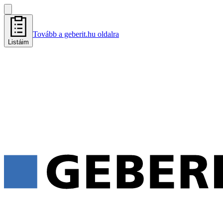
Tovább a geberit.hu oldalra
Listáim