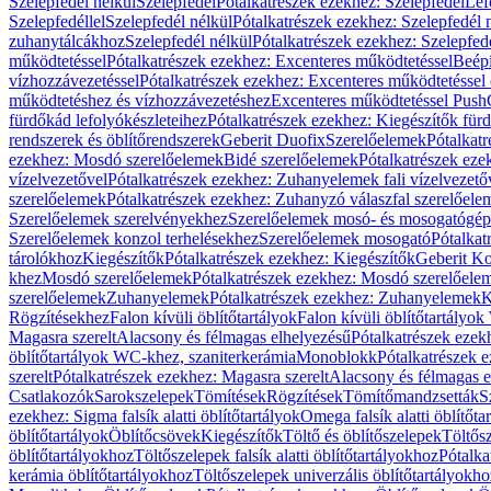
Szelepfedél nélkül
Szelepfedél
Pótalkatrészek ezekhez: Szelepfedél
Lef
Szelepfedéllel
Szelepfedél nélkül
Pótalkatrészek ezekhez: Szelepfedél 
zuhanytálcákhoz
Szelepfedél nélkül
Pótalkatrészek ezekhez: Szelepfed
működtetéssel
Pótalkatrészek ezekhez: Excenteres működtetéssel
Beépí
vízhozzávezetéssel
Pótalkatrészek ezekhez: Excenteres működtetéssel 
működtetéshez és vízhozzávezetéshez
Excenteres működtetéssel Push
fürdőkád lefolyókészleteihez
Pótalkatrészek ezekhez: Kiegészítők fürd
rendszerek és öblítőrendszerek
Geberit Duofix
Szerelőelemek
Pótalkat
ezekhez: Mosdó szerelőelemek
Bidé szerelőelemek
Pótalkatrészek eze
vízelvezetővel
Pótalkatrészek ezekhez: Zuhanyelemek fali vízelvezető
szerelőelemek
Pótalkatrészek ezekhez: Zuhanyzó válaszfal szerelőele
Szerelőelemek szerelvényekhez
Szerelőelemek mosó- és mosogatógé
Szerelőelemek konzol terhelésekhez
Szerelőelemek mosogató
Pótalkat
tárolókhoz
Kiegészítők
Pótalkatrészek ezekhez: Kiegészítők
Geberit K
khez
Mosdó szerelőelemek
Pótalkatrészek ezekhez: Mosdó szerelőele
szerelőelemek
Zuhanyelemek
Pótalkatrészek ezekhez: Zuhanyelemek
K
Rögzítésekhez
Falon kívüli öblítőtartályok
Falon kívüli öblítőtartály
Magasra szerelt
Alacsony és félmagas elhelyezésű
Pótalkatrészek ezek
öblítőtartályok WC-khez, szaniterkerámia
Monoblokk
Pótalkatrészek 
szerelt
Pótalkatrészek ezekhez: Magasra szerelt
Alacsony és félmagas e
Csatlakozók
Sarokszelepek
Tömítések
Rögzítések
Tömítőmandzsetták
S
ezekhez: Sigma falsík alatti öblítőtartályok
Omega falsík alatti öblítőta
öblítőtartályok
Öblítőcsövek
Kiegészítők
Töltő és öblítőszelepek
Töltős
öblítőtartályokhoz
Töltőszelepek falsík alatti öblítőtartályokhoz
Pótalka
kerámia öblítőtartályokhoz
Töltőszelepek univerzális öblítőtartályokho