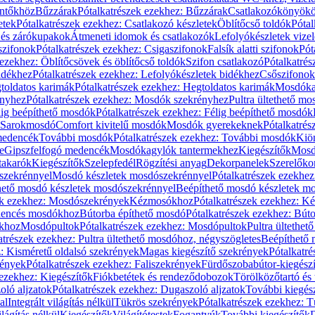
öntőkhöz
Bűzzárak
Pótalkatrészek ezekhez: Bűzzárak
Csatlakozókönyök
etek
Pótalkatrészek ezekhez: Csatlakozó készletek
Öblítőcső toldók
Pótal
 és zárókupakok
Átmeneti idomok és csatlakozók
Lefolyókészletek vize
szifonok
Pótalkatrészek ezekhez: Csigaszifonok
Falsík alatti szifonok
Pót
 ezekhez: Öblítőcsövek és öblítőcső toldók
Szifon csatlakozó
Pótalkatrés
idékhez
Pótalkatrészek ezekhez: Lefolyókészletek bidékhez
Csőszifonok
toldatos karimák
Pótalkatrészek ezekhez: Hegtoldatos karimák
Mosdóka
nyhez
Pótalkatrészek ezekhez: Mosdók szekrényhez
Pultra ültethető m
lig beépíthető mosdók
Pótalkatrészek ezekhez: Félig beépíthető mosdók
Sarokmosdó
Comfort kivitelű mosdók
Mosdók gyerekeknek
Pótalkatré
őmedencék
További mosdók
Pótalkatrészek ezekhez: További mosdók
Kiö
e
Gipszfelfogó medencék
Mosdókagylók tantermekhez
Kiegészítők
Mosdó
takarók
Kiegészítők
Szelepfedél
Rögzítési anyag
Dekorpanelek
Szerelőko
szekrénnyel
Mosdó készletek mosdószekrénnyel
Pótalkatrészek ezekhe
thető mosdó készletek mosdószekrénnyel
Beépíthető mosdó készletek m
ek ezekhez: Mosdószekrények
Kézmosókhoz
Pótalkatrészek ezekhez: 
edencés mosdókhoz
Bútorba építhető mosdó
Pótalkatrészek ezekhez: Bút
ókhoz
Mosdópultok
Pótalkatrészek ezekhez: Mosdópultok
Pultra ültethet
atrészek ezekhez: Pultra ültethető mosdóhoz, négyszögletes
Beépíthető
z: Kisméretű oldalsó szekrények
Magas kiegészítő szekrények
Pótalkatr
rények
Pótalkatrészek ezekhez: Faliszekrények
Fürdőszobabútor-kiegész
 ezekhez: Kiegészítők
Fiókbetétek és rendeződobozok
Törölközőtartó és 
oló aljzatok
Pótalkatrészek ezekhez: Dugaszoló aljzatok
További kiegés
al
Integrált világítás nélkül
Tükrös szekrények
Pótalkatrészek ezekhez: 
lágítás nélkül
Kiegészítők
Világítótestek
Fogantyúk
További kiegészítők
D