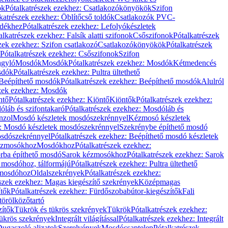
ök
Pótalkatrészek ezekhez: Csatlakozókönyökök
Szifon
katrészek ezekhez: Öblítőcső toldók
Csatlakozók PVC-
ldékhez
Pótalkatrészek ezekhez: Lefolyókészletek
alkatrészek ezekhez: Falsík alatti szifonok
Csőszifonok
Pótalkatrészek
zek ezekhez: Szifon csatlakozó
Csatlakozókönyökök
Pótalkatrészek
Pótalkatrészek ezekhez: Csőszifonok
Szifon
gyló
Mosdók
Mosdók
Pótalkatrészek ezekhez: Mosdók
Kétmedencés
osdók
Pótalkatrészek ezekhez: Pultra ültethető
Beépíthető mosdók
Pótalkatrészek ezekhez: Beépíthető mosdók
Alulról
szek ezekhez: Mosdók
ntő
Pótalkatrészek ezekhez: Kiöntő
Kiöntők
Pótalkatrészek ezekhez:
láb és szifontakaró
Pótalkatrészek ezekhez: Mosdóláb és
nzol
Mosdó készletek mosdószekrénnyel
Kézmosó készletek
z: Mosdó készletek mosdószekrénnyel
Szekrénybe építhető mosdó
osdószekrénnyel
Pótalkatrészek ezekhez: Beépíthető mosdó készletek
Kézmosókhoz
Mosdókhoz
Pótalkatrészek ezekhez:
orba építhető mosdó
Sarok kézmosókhoz
Pótalkatrészek ezekhez: Sarok
ő mosdóhoz, tálformájú
Pótalkatrészek ezekhez: Pultra ültethető
 mosdóhoz
Oldalszekrények
Pótalkatrészek ezekhez:
észek ezekhez: Magas kiegészítő szekrények
Középmagas
ítők
Pótalkatrészek ezekhez: Fürdőszobabútor-kiegészítők
Fali
törölközőtartó
zítők
Tükrök és tükrös szekrények
Tükrök
Pótalkatrészek ezekhez:
Tükrös szekrények
Integrált világítással
Pótalkatrészek ezekhez: Integrált
ugaszoló aljzatok
Szerelvények
Mosdócsaptelep
Pótalkatrészek