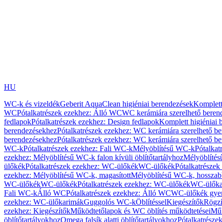
HU
WC-k és vizeldék
Geberit AquaClean higiéniai berendezések
Komplett
WC
Pótalkatrészek ezekhez: Álló WC
WC kerámiára szerelhető beren
fedlapok
Pótalkatrészek ezekhez: Design fedlapok
Komplett higiéniai
berendezésekhez
Pótalkatrészek ezekhez: WC kerámiára szerelhető b
berendezésekhez
Pótalkatrészek ezekhez: WC kerámiára szerelhető b
WC-k
Pótalkatrészek ezekhez: Fali WC-k
Mélyöblítésű WC-k
Pótalkat
ezekhez: Mélyöblítésű WC-k falon kívüli öblítőtartályhoz
Mélyöblíté
ülőkék
Pótalkatrészek ezekhez: WC-ülőkék
WC-ülőkék
Pótalkatrésze
ezekhez: Mélyöblítésű WC-k, magasított
Mélyöblítésű WC-k, hosszabb
WC-ülőkék
WC-ülőkék
Pótalkatrészek ezekhez: WC-ülőkék
WC-ülőka
Fali WC-k
Álló WC
Pótalkatrészek ezekhez: Álló WC
WC-ülőkék gye
ezekhez: WC-ülőkarimák
Guggolós WC-k
Öblítéssel
Kiegészítők
Rögzí
ezekhez: Kiegészítők
Működtetőlapok és WC öblítés működtetései
Műk
öblítőtartályokhoz
Omega falsík alatti öblítőtartályokhoz
Pótalkatrészek