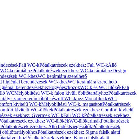
rendezések
Fali WC-k
Pótalkatrészek ezekhez: Fali WC-k
Álló
WC-kerámiához
Pótalkatrészek ezekhez: WC-kerámiához
Design
rendezések WC-khez
WC kerámiára szerelhető
t higiéniai berendezések WC-khez
WC kerámiára szerelhető
igiéniai berendezésekhez
Fogyóeszközök
WC-k és WC-ülőkék
Fali
Álló WC
Mélyöblítésű WC-k falon kívüli öblítőtartályhoz
Pótalkatrészek
tartály szaniterkerámiából készült WC-khez.
Monoblokk
WC-
omfort kivitelű WC-k
Mélyöblítésű WC-k, magasított
Pótalkatrészek
omfort kivitelű WC-ülőkék
Pótalkatrészek ezekhez: Comfort kivitelű
trészek ezekhez: Gyermek WC-k
Fali WC-k
Pótalkatrészek ezekhez:
Pótalkatrészek ezekhez: WC-ülőkék
WC-ülőkarimák
Pótalkatrészek
k
Pótalkatrészek ezekhez: Álló bidék
Kiegészítők
Pótalkatrészek
i öblítőtartályokhoz
Pótalkatrészek ezekhez: Sigma falsík alatti
tőtartályokhoz
Pótalkatrészek ezekhez: Kappa falsík alatti