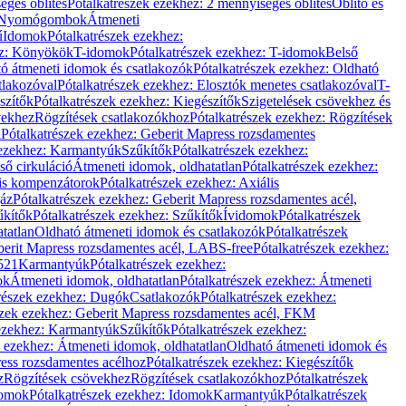
éges öblítés
Pótalkatrészek ezekhez: 2 mennyiséges öblítés
Öblítő és
Nyomógombok
Átmeneti
ű
Idomok
Pótalkatrészek ezekhez:
ez: Könyökök
T-idomok
Pótalkatrészek ezekhez: T-idomok
Belső
ó átmeneti idomok és csatlakozók
Pótalkatrészek ezekhez: Oldható
tlakozóval
Pótalkatrészek ezekhez: Elosztók menetes csatlakozóval
T-
szítők
Pótalkatrészek ezekhez: Kiegészítők
Szigetelések csövekhez és
vekhez
Rögzítések csatlakozókhoz
Pótalkatrészek ezekhez: Rögzítések
l
Pótalkatrészek ezekhez: Geberit Mapress rozsdamentes
 ezekhez: Karmantyúk
Szűkítők
Pótalkatrészek ezekhez:
ső cirkuláció
Átmeneti idomok, oldhatatlan
Pótalkatrészek ezekhez:
is kompenzátorok
Pótalkatrészek ezekhez: Axiális
gáz
Pótalkatrészek ezekhez: Geberit Mapress rozsdamentes acél,
űkítők
Pótalkatrészek ezekhez: Szűkítők
Ívidomok
Pótalkatrészek
tatlan
Oldható átmeneti idomok és csatlakozók
Pótalkatrészek
erit Mapress rozsdamentes acél, LABS-free
Pótalkatrészek ezekhez:
521
Karmantyúk
Pótalkatrészek ezekhez:
ok
Átmeneti idomok, oldhatatlan
Pótalkatrészek ezekhez: Átmeneti
részek ezekhez: Dugók
Csatlakozók
Pótalkatrészek ezekhez:
szek ezekhez: Geberit Mapress rozsdamentes acél, FKM
 ezekhez: Karmantyúk
Szűkítők
Pótalkatrészek ezekhez:
k ezekhez: Átmeneti idomok, oldhatatlan
Oldható átmeneti idomok és
ess rozsdamentes acélhoz
Pótalkatrészek ezekhez: Kiegészítők
z
Rögzítések csövekhez
Rögzítések csatlakozókhoz
Pótalkatrészek
omok
Pótalkatrészek ezekhez: Idomok
Karmantyúk
Pótalkatrészek