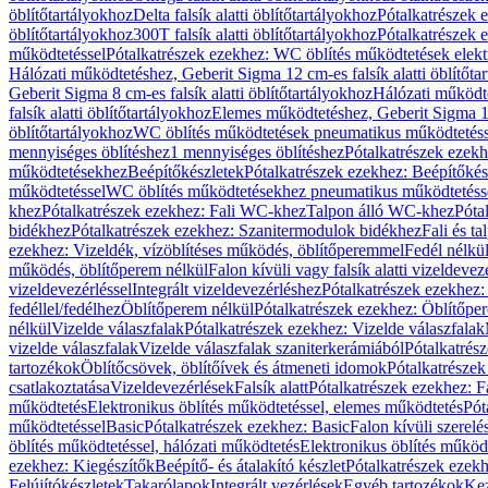
öblítőtartályokhoz
Delta falsík alatti öblítőtartályokhoz
Pótalkatrészek e
öblítőtartályokhoz
300T falsík alatti öblítőtartályokhoz
Pótalkatrészek e
működtetéssel
Pótalkatrészek ezekhez: WC öblítés működtetések elekt
Hálózati működtetéshez, Geberit Sigma 12 cm-es falsík alatti öblítőta
Geberit Sigma 8 cm-es falsík alatti öblítőtartályokhoz
Hálózati működte
falsík alatti öblítőtartályokhoz
Elemes működtetéshez, Geberit Sigma 12 
öblítőtartályokhoz
WC öblítés működtetések pneumatikus működtetéss
mennyiséges öblítéshez
1 mennyiséges öblítéshez
Pótalkatrészek ezekh
működtetésekhez
Beépítőkészletek
Pótalkatrészek ezekhez: Beépítőkés
működtetéssel
WC öblítés működtetésekhez pneumatikus működtetéss
khez
Pótalkatrészek ezekhez: Fali WC-khez
Talpon álló WC-khez
Póta
bidékhez
Pótalkatrészek ezekhez: Szanitermodulok bidékhez
Fali és t
ezekhez: Vizeldék, vízöblítéses működés, öblítőperemmel
Fedél nélkü
működés, öblítőperem nélkül
Falon kívüli vagy falsík alatti vizeldevez
vizeldevezérléssel
Integrált vizeldevezérléshez
Pótalkatrészek ezekhez: 
fedéllel/fedélhez
Öblítőperem nélkül
Pótalkatrészek ezekhez: Öblítőpe
nélkül
Vizelde válaszfalak
Pótalkatrészek ezekhez: Vizelde válaszfalak
vizelde válaszfalak
Vizelde válaszfalak szaniterkerámiából
Pótalkatrés
tartozékok
Öblítőcsövek, öblítőívek és átmeneti idomok
Pótalkatrészek
csatlakoztatása
Vizeldevezérlések
Falsík alatt
Pótalkatrészek ezekhez: Fa
működtetés
Elektronikus öblítés működtetéssel, elemes működtetés
Pót
működtetéssel
Basic
Pótalkatrészek ezekhez: Basic
Falon kívüli szerelé
öblítés működtetéssel, hálózati működtetés
Elektronikus öblítés működ
ezekhez: Kiegészítők
Beépítő- és átalakító készlet
Pótalkatrészek ezekhe
Felújítókészletek
Takarólapok
Integrált vezérlések
Egyéb tartozékok
Kez