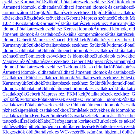
ezekhez: Karmantyúk
Szűkítők
Pótalkatrészek ezekhez: Szűkítők
Ívid
Átmeneti idomok, oldhatatlan
Oldható átmeneti idomok és csatlakozó
kompenzátorok
Dugók
Pótalkatrészek ezekhez: Dugók
Fűtési csatlako
kötésekhez
Rögzítések csövekhez
Geberit Mapress szénacél
Geberit Ma
1.0215
Közdarabok
Karmantyúk
Pótalkatrészek ezekhez: Karmantyúk
idomok
Pótalkatrészek ezekhez: Kereszt idomok
Átmeneti idomok, old
átmeneti idomok és csatlakozók
Axiális kompenzátorok
Pótalkatrésze
idomok
Geberit Mapress szénacél, FKM kék
Pótalkatrészek ezekhez:
Karmantyúk
Szűkítők
Pótalkatrészek ezekhez: Szűkítők
Ívidomok
Pótal
idomok, oldhatatlan
Oldható átmeneti idomok és csatlakozók
Pótalkatr
szénacélhoz
Tömítések csövekhez és idomokhoz
Burkolatok csövekhe
Mapress réz
Pótalkatrészek ezekhez: Geberit Mapress réz
Karmantyúk
idomok
Pótalkatrészek ezekhez: T-idomok
Belső cirkuláció
Pótalkatrés
Átmeneti idomok, oldhatatlan
Oldható átmeneti idomok és csatlakozó
Csatlakozók
Fűtési csatlakozó idomok
Pótalkatrészek ezekhez: Fűtési
Karmantyúk
Szűkítők
Pótalkatrészek ezekhez: Szűkítők
Ívidomok
Pótal
idomok, oldhatatlan
Oldható átmeneti idomok és csatlakozók
Pótalkatr
Csatlakozók
Geberit Mapress réz, FKM kék
Pótalkatrészek ezekhez: 
Szűkítők
Ívidomok
Pótalkatrészek ezekhez: Ívidomok
T-idomok
Pótalk
csatlakozók
Pótalkatrészek ezekhez: Oldható átmeneti idomok és csat
rézhez
Szigetelések csatlakozókhoz
Tömítések csövekhez és idomokh
csatlakozókhoz
Rendszertömítések
Csavarkészletek karimás kötésekhe
tartozékai
Érzékelők
Kábel
Térfogatáram korlátozó
Burkolatok és takar
öblítéssel
Beépíthető higiéniai öblítőberendezések
Pótalkatrészek ezekh
Kiegészítők öblítőtartályok és WC-vezérlők számára, higiéniai öblítés