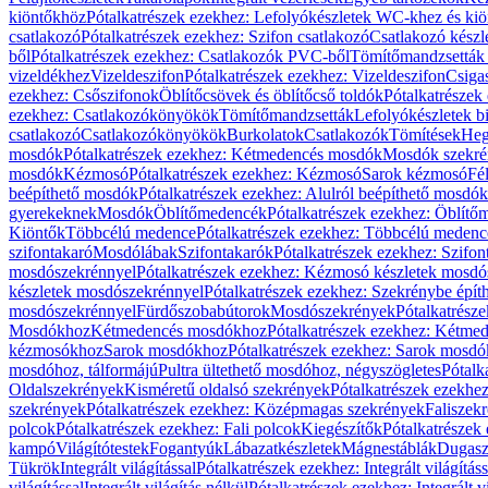
kiöntőkhöz
Pótalkatrészek ezekhez: Lefolyókészletek WC-khez és ki
csatlakozó
Pótalkatrészek ezekhez: Szifon csatlakozó
Csatlakozó készl
ből
Pótalkatrészek ezekhez: Csatlakozók PVC-ből
Tömítőmandzsetták
vizeldékhez
Vizeldeszifon
Pótalkatrészek ezekhez: Vizeldeszifon
Csiga
ezekhez: Csőszifonok
Öblítőcsövek és öblítőcső toldók
Pótalkatrészek
ezekhez: Csatlakozókönyökök
Tömítőmandzsetták
Lefolyókészletek b
csatlakozó
Csatlakozókönyökök
Burkolatok
Csatlakozók
Tömítések
Heg
mosdók
Pótalkatrészek ezekhez: Kétmedencés mosdók
Mosdók szekré
mosdók
Kézmosó
Pótalkatrészek ezekhez: Kézmosó
Sarok kézmosó
Fé
beépíthető mosdók
Pótalkatrészek ezekhez: Alulról beépíthető mosdók
gyerekeknek
Mosdók
Öblítőmedencék
Pótalkatrészek ezekhez: Öblít
Kiöntők
Többcélú medence
Pótalkatrészek ezekhez: Többcélú medenc
szifontakaró
Mosdólábak
Szifontakarók
Pótalkatrészek ezekhez: Szifon
mosdószekrénnyel
Pótalkatrészek ezekhez: Kézmosó készletek mosdó
készletek mosdószekrénnyel
Pótalkatrészek ezekhez: Szekrénybe épí
mosdószekrénnyel
Fürdőszobabútorok
Mosdószekrények
Pótalkatrész
Mosdókhoz
Kétmedencés mosdókhoz
Pótalkatrészek ezekhez: Kétm
kézmosókhoz
Sarok mosdókhoz
Pótalkatrészek ezekhez: Sarok mosd
mosdóhoz, tálformájú
Pultra ültethető mosdóhoz, négyszögletes
Pótalk
Oldalszekrények
Kisméretű oldalsó szekrények
Pótalkatrészek ezekhe
szekrények
Pótalkatrészek ezekhez: Középmagas szekrények
Faliszek
polcok
Pótalkatrészek ezekhez: Fali polcok
Kiegészítők
Pótalkatrészek
kampó
Világítótestek
Fogantyúk
Lábazatkészletek
Mágnestáblák
Dugasz
Tükrök
Integrált világítással
Pótalkatrészek ezekhez: Integrált világításs
világítással
Integrált világítás nélkül
Pótalkatrészek ezekhez: Integrált vi