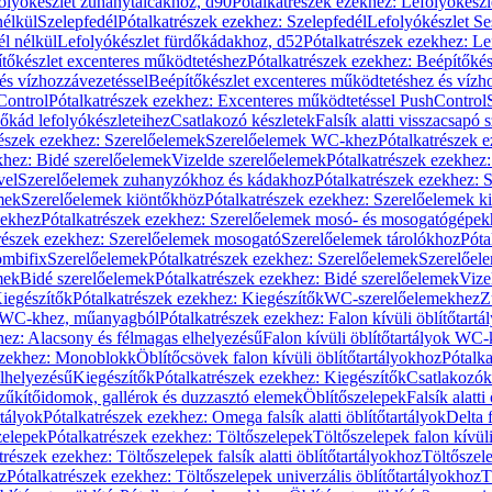
olyókészlet zuhanytálcákhoz, d90
Pótalkatrészek ezekhez: Lefolyókész
nélkül
Szelepfedél
Pótalkatrészek ezekhez: Szelepfedél
Lefolyókészlet Se
él nélkül
Lefolyókészlet fürdőkádakhoz, d52
Pótalkatrészek ezekhez: L
tőkészlet excenteres működtetéshez
Pótalkatrészek ezekhez: Beépítőké
és vízhozzávezetéssel
Beépítőkészlet excenteres működtetéshez és vízh
Control
Pótalkatrészek ezekhez: Excenteres működtetéssel PushControl
őkád lefolyókészleteihez
Csatlakozó készletek
Falsík alatti visszacsapó 
részek ezekhez: Szerelőelemek
Szerelőelemek WC-khez
Pótalkatrészek 
khez: Bidé szerelőelemek
Vizelde szerelőelemek
Pótalkatrészek ezekhez:
vel
Szerelőelemek zuhanyzókhoz és kádakhoz
Pótalkatrészek ezekhez:
mek
Szerelőelemek kiöntőkhöz
Pótalkatrészek ezekhez: Szerelőelemek k
pekhez
Pótalkatrészek ezekhez: Szerelőelemek mosó- és mosogatógépek
részek ezekhez: Szerelőelemek mosogató
Szerelőelemek tárolókhoz
Póta
ombifix
Szerelőelemek
Pótalkatrészek ezekhez: Szerelőelemek
Szerelőe
mek
Bidé szerelőelemek
Pótalkatrészek ezekhez: Bidé szerelőelemek
Vize
iegészítők
Pótalkatrészek ezekhez: Kiegészítők
WC-szerelőelemekhez
Z
ok WC-khez, műanyagból
Pótalkatrészek ezekhez: Falon kívüli öblítőta
hez: Alacsony és félmagas elhelyezésű
Falon kívüli öblítőtartályok WC-
ezekhez: Monoblokk
Öblítőcsövek falon kívüli öblítőtartályokhoz
Pótalka
lhelyezésű
Kiegészítők
Pótalkatrészek ezekhez: Kiegészítők
Csatlakozók
zűkítőidomok, gallérok és duzzasztó elemek
Öblítőszelepek
Falsík alatti
rtályok
Pótalkatrészek ezekhez: Omega falsík alatti öblítőtartályok
Delta f
zelepek
Pótalkatrészek ezekhez: Töltőszelepek
Töltőszelepek falon kívüli
trészek ezekhez: Töltőszelepek falsík alatti öblítőtartályokhoz
Töltőszel
z
Pótalkatrészek ezekhez: Töltőszelepek univerzális öblítőtartályokhoz
T