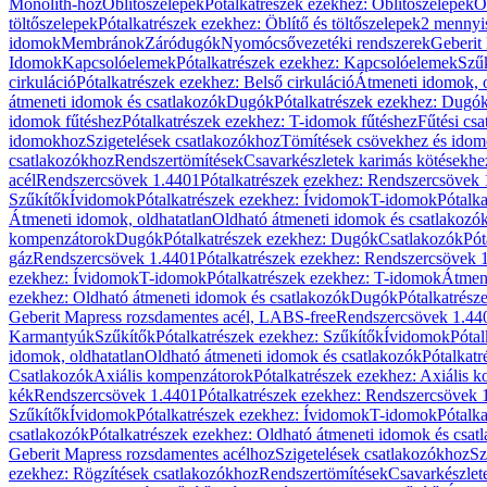
Monolith-hoz
Öblítőszelepek
Pótalkatrészek ezekhez: Öblítőszelepek
Ö
töltőszelepek
Pótalkatrészek ezekhez: Öblítő és töltőszelepek
2 mennyis
idomok
Membránok
Záródugók
Nyomócsővezetéki rendszerek
Geberit
Idomok
Kapcsolóelemek
Pótalkatrészek ezekhez: Kapcsolóelemek
Szű
cirkuláció
Pótalkatrészek ezekhez: Belső cirkuláció
Átmeneti idomok, o
átmeneti idomok és csatlakozók
Dugók
Pótalkatrészek ezekhez: Dugó
idomok fűtéshez
Pótalkatrészek ezekhez: T-idomok fűtéshez
Fűtési cs
idomokhoz
Szigetelések csatlakozókhoz
Tömítések csövekhez és ido
csatlakozókhoz
Rendszertömítések
Csavarkészletek karimás kötésekhe
acél
Rendszercsövek 1.4401
Pótalkatrészek ezekhez: Rendszercsövek
Szűkítők
Ívidomok
Pótalkatrészek ezekhez: Ívidomok
T-idomok
Pótalk
Átmeneti idomok, oldhatatlan
Oldható átmeneti idomok és csatlakozó
kompenzátorok
Dugók
Pótalkatrészek ezekhez: Dugók
Csatlakozók
Pót
gáz
Rendszercsövek 1.4401
Pótalkatrészek ezekhez: Rendszercsövek 
ezekhez: Ívidomok
T-idomok
Pótalkatrészek ezekhez: T-idomok
Átmene
ezekhez: Oldható átmeneti idomok és csatlakozók
Dugók
Pótalkatrész
Geberit Mapress rozsdamentes acél, LABS-free
Rendszercsövek 1.44
Karmantyúk
Szűkítők
Pótalkatrészek ezekhez: Szűkítők
Ívidomok
Pótal
idomok, oldhatatlan
Oldható átmeneti idomok és csatlakozók
Pótalkatr
Csatlakozók
Axiális kompenzátorok
Pótalkatrészek ezekhez: Axiális 
kék
Rendszercsövek 1.4401
Pótalkatrészek ezekhez: Rendszercsövek 
Szűkítők
Ívidomok
Pótalkatrészek ezekhez: Ívidomok
T-idomok
Pótalk
csatlakozók
Pótalkatrészek ezekhez: Oldható átmeneti idomok és csat
Geberit Mapress rozsdamentes acélhoz
Szigetelések csatlakozókhoz
Sz
ezekhez: Rögzítések csatlakozókhoz
Rendszertömítések
Csavarkészlet