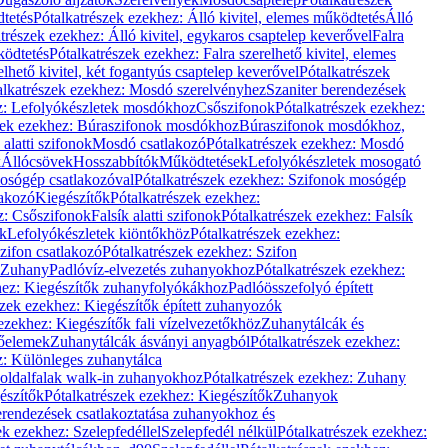
dtetés
Pótalkatrészek ezekhez: Álló kivitel, elemes működtetés
Álló
trészek ezekhez: Álló kivitel, egykaros csaptelep keverővel
Falra
ködtetés
Pótalkatrészek ezekhez: Falra szerelhető kivitel, elemes
elhető kivitel, két fogantyús csaptelep keverővel
Pótalkatrészek
alkatrészek ezekhez: Mosdó szerelvényhez
Szaniter berendezések
z: Lefolyókészletek mosdókhoz
Csőszifonok
Pótalkatrészek ezekhez:
zek ezekhez: Búraszifonok mosdókhoz
Búraszifonok mosdókhoz,
alatti szifonok
Mosdó csatlakozó
Pótalkatrészek ezekhez: Mosdó
k
Állócsövek
Hosszabbítók
Működtetések
Lefolyókészletek mosogató
osógép csatlakozóval
Pótalkatrészek ezekhez: Szifonok mosógép
lakozó
Kiegészítők
Pótalkatrészek ezekhez:
z: Csőszifonok
Falsík alatti szifonok
Pótalkatrészek ezekhez: Falsík
ők
Lefolyókészletek kiöntőkhöz
Pótalkatrészek ezekhez:
zifon csatlakozó
Pótalkatrészek ezekhez: Szifon
Zuhany
Padlóvíz-elvezetés zuhanyokhoz
Pótalkatrészek ezekhez:
hez: Kiegészítők zuhanyfolyókákhoz
Padlóösszefolyó épített
szek ezekhez: Kiegészítők épített zuhanyozók
ezekhez: Kiegészítők fali vízelvezetőkhöz
Zuhanytálcák és
lőelemek
Zuhanytálcák ásványi anyagból
Pótalkatrészek ezekhez:
z: Különleges zuhanytálca
oldalfalak walk-in zuhanyokhoz
Pótalkatrészek ezekhez: Zuhany
észítők
Pótalkatrészek ezekhez: Kiegészítők
Zuhanyok
erendezések csatlakoztatása zuhanyokhoz és
ek ezekhez: Szelepfedéllel
Szelepfedél nélkül
Pótalkatrészek ezekhez: