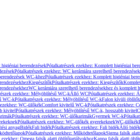
 higiéniai berendezések
Pótalkatrészek ezekhez: Komplett higiéniai be
dezések
Pótalkatrészek ezekhez: WC kerámiára szerelhető berendezések
 berendezések WC-khez
Pótalkatrészek ezekhez: Komplett higiéniai be
erendezésekhez
Kiegészítők
Pótalkatrészek ezekhez: Kiegészítők
Komplet
erendezésekhez
WC kerámiára szerelhető berendezésekhez és komplett h
részek ezekhez: Mélyöblítésű WC-k
Álló WC
Pótalkatrészek ezekhez: 
sű WC-k
Pótalkatrészek ezekhez: Mélyöblítésű WC-k
Falon kívüli öblítő
k ezekhez: WC-ülőkék
Comfort kivitelű WC-k
Pótalkatrészek ezekhez: C
 kivitel
Pótalkatrészek ezekhez: Mélyöblítésű WC-k, hosszabb kivitel
C
rimák
Pótalkatrészek ezekhez: WC-ülőkarimák
Gyermek WC-k
Pótalka
rekeknek
Pótalkatrészek ezekhez: WC-ülőkék gyerekeknek
WC-ülőkék
tési anyag
Bidék
Fali bidék
Pótalkatrészek ezekhez: Fali bidék
Álló bidé
ödtetőlapok
Pótalkatrészek ezekhez: Működtetőlapok
Sigma falsík alatt
 ezekhez: Omega falsík alatti öblítőtartályokhoz
Kappa falsík alatti öblí