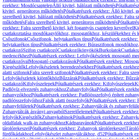
ezekhez: Mosdócsaptelep
Álló kivitel, hálózati működtetés
Pótalkatrés
kivitel, generátoros működtetés
Pótalkatrészek ezekhez: Álló kivitel, 
szerelhető kivitel, hálózati működtetés
Pótalkatrészek ezekhez: Falra sz
működtetés
Falra szerelhető kivitel, generátoros működtetés
Pótalkatré
ezekhez: Falra szerelhető kivitel, két fogantyús csaptelep keverővel
Ki
csatlakoztatása mosdókagylókhoz, mosogatókhoz, készülékekhez és
Csőszifonok
Csőszifonok, helytakarékos típus
Pótalkatrészek ezekhez:
helytakarékos típus
Pótalkatrészek ezekhez: Búraszifonok mosdókhoz, 
csatlakozó
Szifon csatlakozó
Csatlakozókönyökök
Burkolatok
Csatlako
medencékhez
Pótalkatrészek ezekhez: Lefolyókészletek mosogató m
csatlakozóval
Mosogató csatlakozások
Pótalkatrészek ezekhez: Mosoga
Kiegészítők
Lefolyókészletek berendezésekhez
Pótalkatrészek ezekhe
alatti szifonok
Falra szerelt szifonok
Pótalkatrészek ezekhez: Falra szer
Lefolyókészletek kiöntőkhöz
Bűzzárak
Pótalkatrészek ezekhez: Bűzzá
csatlakozó
Kifolyószelepek
Pótalkatrészek ezekhez: Kifolyószelepek
Ki
Padlóvíz-elvezetés zuhanyokhoz
Zuhanyfolyóka
Pótalkatrészek ezekh
zuhanyzókhoz
Pótalkatrészek ezekhez: Padlóösszefolyó épített zuha
padlóösszefolyóihoz
Falsík alatti összefolyók
Pótalkatrészek ezekhez: F
zuhanyfelületek
Pótalkatrészek ezekhez: Zuhanytálcák és zuhanyfelül
Zuhanytálcák ásványi anyagból
Szerelőelemek
Pótalkatrészek ezekhez
lefolyók
Kiegészítők
Zuhanykabinok
Pótalkatrészek ezekhez: Zuhanyk
oldalfalak walk-in zuhanyokhoz
Kádparavánok
Pótalkatrészek ezekh
tárolórekeszei
Pótalkatrészek ezekhez: Zuhanyok tárolórekeszei
Tároló
fürdőkádakhoz
Lefolyókészlet zuhanytálcákhoz, d52
Pótalkatrészek e