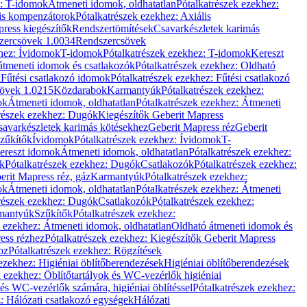
z: T-idomok
Átmeneti idomok, oldhatatlan
Pótalkatrészek ezekhez:
is kompenzátorok
Pótalkatrészek ezekhez: Axiális
ress kiegészítők
Rendszertömítések
Csavarkészletek karimás
zercsövek 1.0034
Rendszercsövek
khez: Ívidomok
T-idomok
Pótalkatrészek ezekhez: T-idomok
Kereszt
átmeneti idomok és csatlakozók
Pótalkatrészek ezekhez: Oldható
k
Fűtési csatlakozó idomok
Pótalkatrészek ezekhez: Fűtési csatlakozó
övek 1.0215
Közdarabok
Karmantyúk
Pótalkatrészek ezekhez:
ok
Átmeneti idomok, oldhatatlan
Pótalkatrészek ezekhez: Átmeneti
részek ezekhez: Dugók
Kiegészítők Geberit Mapress
savarkészletek karimás kötésekhez
Geberit Mapress réz
Geberit
Szűkítők
Ívidomok
Pótalkatrészek ezekhez: Ívidomok
T-
Kereszt idomok
Átmeneti idomok, oldhatatlan
Pótalkatrészek ezekhez:
k
Pótalkatrészek ezekhez: Dugók
Csatlakozók
Pótalkatrészek ezekhez:
erit Mapress réz, gáz
Karmantyúk
Pótalkatrészek ezekhez:
ok
Átmeneti idomok, oldhatatlan
Pótalkatrészek ezekhez: Átmeneti
részek ezekhez: Dugók
Csatlakozók
Pótalkatrészek ezekhez:
rmantyúk
Szűkítők
Pótalkatrészek ezekhez:
k ezekhez: Átmeneti idomok, oldhatatlan
Oldható átmeneti idomok és
ess rézhez
Pótalkatrészek ezekhez: Kiegészítők Geberit Mapress
oz
Pótalkatrészek ezekhez: Rögzítések
ezekhez: Higiéniai öblítőberendezések
Higiéniai öblítőberendezések
k ezekhez: Öblítőtartályok és WC-vezérlők higiéniai
 és WC-vezérlők számára, higiéniai öblítéssel
Pótalkatrészek ezekhez:
: Hálózati csatlakozó egységek
Hálózati