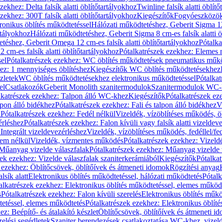
zekhez: Delta falsík alatti öblítőtartályokhoz
Twinline falsík alatti öblít
zekhez: 300T falsík alatti öblítőtartályokhoz
Kiegészítők
Fogyóeszközö
ronikus öblítés működtetéssel
Hálózati működtetéshez, Geberit Sigma 12 
rtályokhoz
Hálózati működtetéshez, Geberit Sigma 8 cm-es falsík alatti ö
téshez, Geberit Omega 12 cm-es falsík alatti öblítőtartályokhoz
Pótalk
cm-es falsík alatti öblítőtartályokhoz
Pótalkatrészek ezekhez: Elemes m
el
Pótalkatrészek ezekhez: WC öblítés működtetések pneumatikus műkö
ez: 1 mennyiséges öblítéshez
Kiegészítők WC öblítés működtetésekhez
zletek
WC öblítés működtetésekhez elektronikus működtetéssel
Pótalka
el
Csatlakozók
Geberit Monolith szanitermodulok
Szanitermodulok WC-
lkatrészek ezekhez: Talpon álló WC-khez
Kiegészítők
Pótalkatrészek ez
alpon álló bidékhez
Pótalkatrészek ezekhez: Fali és talpon álló bidékhez
V
l
Pótalkatrészek ezekhez: Fedél nélkül
Vizeldék, vízöblítéses működés, ö
érléshez
Pótalkatrészek ezekhez: Falon kívüli vagy falsík alatti vizeldev
Integrált vizeldevezérléshez
Vizeldék, vízöblítéses működés, fedéllel/fe
rem nélkül
Vizeldék, vízmentes működés
Pótalkatrészek ezekhez: Vizel
Műanyag vizelde válaszfalak
Pótalkatrészek ezekhez: Műanyag vizelde 
zek ezekhez: Vizelde válaszfalak szaniterkerámiából
Kiegészítők
Pótalka
 ezekhez: Öblítőcsövek, öblítőívek és átmeneti idomok
Rögzítési anyag
lsík alatt
Elektronikus öblítés működtetéssel, hálózati működtetés
Pótalk
alkatrészek ezekhez: Elektronikus öblítés működtetéssel, elemes működ
s
Pótalkatrészek ezekhez: Falon kívüli szerelés
Elektronikus öblítés műkö
tetéssel, elemes működtetés
Pótalkatrészek ezekhez: Elektronikus öblít
z: Beépítő- és átalakító készlet
Öblítőcsövek, öblítőívek és átmeneti i
elési segédletek
Szaniter berendezések csatlakoztatása WC-khez, vizel