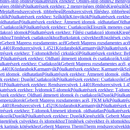
blítés-stop öblítés
Pótalkatrészek ezekhez: Öblítés-stop öblítés
2 mennyis
éges öblítés
Pótalkatrészek ezekhez: 2 mennyiséges öblítés
Kiegészítők
 Mepla
Rendszercsövek, többrétegű
Rendszercsövek fűtéshez, többréteg
kítők
Pótalkatrészek ezekhez: Szűkítők
Könyökök
Pótalkatrészek ezekh
ldhatatlan
Pótalkatrészek ezekhez: Átmeneti idomok, oldhatatlan
Oldhat
k
Csatlakozók
Pótalkatrészek ezekhez: Csatlakozók
Elosztók menetes csa
atlakozó idomok
Pótalkatrészek ezekhez: Fűtési csatlakozó idomok
Kiegé
mokhoz
Tömítések csatlakozókhoz
Burkolatok csövekhez
Rögzítések csö
z
Geberit Mapress rozsdamentes acél
Geberit Mapress rozsdamentes acé
 1.4401
Rendszercsövek 1.4521
Közdarabok
Karmantyúk
Pótalkatrészek
atrészek ezekhez: T-idomok
Belső cirkuláció
Pótalkatrészek ezekhez: Bel
k
Pótalkatrészek ezekhez: Oldható átmeneti idomok és csatlakozók
Axiál
alkatrészek ezekhez: Csatlakozók
Geberit Mapress rozsdamentes acél, 
1.4401
Közdarabok
Karmantyúk
Pótalkatrészek ezekhez: Karmantyúk
Sz
ti idomok, oldhatatlan
Pótalkatrészek ezekhez: Átmeneti idomok, oldha
ek ezekhez: Dugók
Csatlakozók
Pótalkatrészek ezekhez: Csatlakozók
Geb
01
Pótalkatrészek ezekhez: Rendszercsövek 1.4401
Rendszercsövek 1.4
katrészek ezekhez: Ívidomok
T-idomok
Pótalkatrészek ezekhez: T-idom
észek ezekhez: Oldható átmeneti idomok és csatlakozók
Dugók
Pótalkat
kompenzátorok
Geberit Mapress rozsdamentes acél, FKM kék
Pótalkatré
1.4401
Rendszercsövek 1.4521
Közdarabok
Karmantyúk
Pótalkatrészek
atrészek ezekhez: T-idomok
Átmeneti idomok, oldhatatlan
Pótalkatrésze
lakozók
Dugók
Pótalkatrészek ezekhez: Dugók
Kiegészítők Geberit Mapr
igetelések csövekhez és idomokhoz
Tömítések csövekhez és idomokho
ek karimás kötésekhez
Geberit Mapress Therm
Therm rendszercsövek
Id