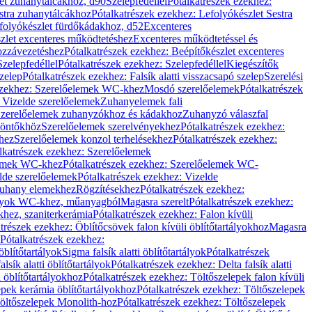
let zuhanytálcákhoz, d90
Szelepfedéllel
Pótalkatrészek ezekhez:
stra zuhanytálcákhoz
Pótalkatrészek ezekhez: Lefolyókészlet Sestra
efolyókészlet fürdőkádakhoz, d52
Excenteres
szlet excenteres működtetéshez
Excenteres működtetéssel és
ozzávezetéshez
Pótalkatrészek ezekhez: Beépítőkészlet excenteres
Szelepfedéllel
Pótalkatrészek ezekhez: Szelepfedéllel
Kiegészítők
szelep
Pótalkatrészek ezekhez: Falsík alatti visszacsapó szelep
Szerelési
ezekhez: Szerelőelemek WC-khez
Mosdó szerelőelemek
Pótalkatrészek
 Vizelde szerelőelemek
Zuhanyelemek fali
 Szerelőelemek zuhanyzókhoz és kádakhoz
Zuhanyzó válaszfal
iöntőkhöz
Szerelőelemek szerelvényekhez
Pótalkatrészek ezekhez:
hez
Szerelőelemek konzol terhelésekhez
Pótalkatrészek ezekhez:
lkatrészek ezekhez: Szerelőelemek
lemek WC-khez
Pótalkatrészek ezekhez: Szerelőelemek WC-
lde szerelőelemek
Pótalkatrészek ezekhez: Vizelde
uhany elemekhez
Rögzítésekhez
Pótalkatrészek ezekhez:
rtályok WC-khez, műanyagból
Magasra szerelt
Pótalkatrészek ezekhez:
khez, szaniterkerámia
Pótalkatrészek ezekhez: Falon kívüli
trészek ezekhez: Öblítőcsövek falon kívüli öblítőtartályokhoz
Magasra
Pótalkatrészek ezekhez:
 öblítőtartályok
Sigma falsík alatti öblítőtartályok
Pótalkatrészek
alsík alatti öblítőtartályok
Pótalkatrészek ezekhez: Delta falsík alatti
 öblítőtartályokhoz
Pótalkatrészek ezekhez: Töltőszelepek falon kívüli
epek kerámia öblítőtartályokhoz
Pótalkatrészek ezekhez: Töltőszelepek
öltőszelepek Monolith-hoz
Pótalkatrészek ezekhez: Töltőszelepek