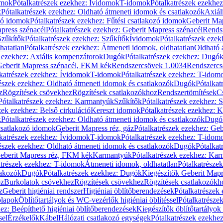
omok
Pótalkatrészek ezekhez: Ívidomok
T-idomok
Pótalkatrészek ezekhe
k
Pótalkatrészek ezekhez: Oldható átmeneti idomok és csatlakozók
Axiál
zó idomok
Pótalkatrészek ezekhez: Fűtési csatlakozó idomok
Geberit Map
press szénacél
Pótalkatrészek ezekhez: Geberit Mapress szénacél
Rends
Szűkítők
Pótalkatrészek ezekhez: Szűkítők
Ívidomok
Pótalkatrészek eze
hatatlan
Pótalkatrészek ezekhez: Átmeneti idomok, oldhatatlan
Oldható 
k ezekhez: Axiális kompenzátorok
Dugók
Pótalkatrészek ezekhez: Dugó
 Geberit Mapress szénacél, FKM kék
Rendszercsövek 1.0034
Rendszercs
katrészek ezekhez: Ívidomok
T-idomok
Pótalkatrészek ezekhez: T-idom
észek ezekhez: Oldható átmeneti idomok és csatlakozók
Dugók
Pótalkat
z
Rögzítések csövekhez
Rögzítések csatlakozókhoz
Rendszertömítések
C
Pótalkatrészek ezekhez: Karmantyúk
Szűkítők
Pótalkatrészek ezekhez: 
zek ezekhez: Belső cirkuláció
Kereszt idomok
Pótalkatrészek ezekhez: 
k
Pótalkatrészek ezekhez: Oldható átmeneti idomok és csatlakozók
Dugó
 csatlakozó idomok
Geberit Mapress réz, gáz
Pótalkatrészek ezekhez: Geb
katrészek ezekhez: Ívidomok
T-idomok
Pótalkatrészek ezekhez: T-idom
észek ezekhez: Oldható átmeneti idomok és csatlakozók
Dugók
Pótalkat
Geberit Mapress réz, FKM kék
Karmantyúk
Pótalkatrészek ezekhez: Ka
atrészek ezekhez: T-idomok
Átmeneti idomok, oldhatatlan
Pótalkatrésze
lakozók
Dugók
Pótalkatrészek ezekhez: Dugók
Kiegészítők Geberit Mapr
oz
Burkolatok csövekhez
Rögzítések csövekhez
Rögzítések csatlakozókh
z
Geberit higiéniai rendszer
Higiéniai öblítőberendezések
Pótalkatrészek 
ólapok
Öblítőtartályok és WC-vezérlők higiéniai öblítéssel
Pótalkatrésze
ez: Beépíthető higiéniai öblítőberendezések
Kiegészítők öblítőtartályok
sel
Érzékelők
Kábel
Hálózati csatlakozó egységek
Pótalkatrészek ezekhez