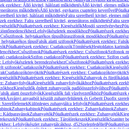
zek ezekhez: Álló kivitel, hálózati működtetés
Álló kivitel, elemes műkö
generátoros működtetés
Álló kivitel, egykaros csaptelep keverővel
Pótalka
erelhető kivitel, hálózati működtetés
Falra szerelhető kivitel, elemes mű
szek ezekhez: Falra szerelhető kivitel, generátoros működtetés
Falra szer
egészítők
Pótalkatrészek ezekhez: Kiegészítők
Mosdó szerelvényhez
Pót
 kiöntőmedencékhez
Lefolyókészletek mosdókhoz
Pótalkatrészek ezekhe
 Csőszifonok, helytakarékos típus
Búraszifonok mosdókhoz
Pótalkatrés
helytakarékos típus
Falsík alatti szifonok
Pótalkatrészek ezekhez: Falsík 
zók
Pótalkatrészek ezekhez: Csatlakozók
Tömítések
Hegtoldatos karimá
edencékhez
Csőszifonok
Pótalkatrészek ezekhez: Csőszifonok
Szifonok m
tó csatlakozások
Szifon csatlakozó
Pótalkatrészek ezekhez: Szifon csat
z: Lefolyókészletek berendezésekhez
Csőszifonok
Pótalkatrészek ezekhe
elt szifonok
Csatlakozók
Pótalkatrészek ezekhez: Csatlakozók
Kiegészít
rak
Csatlakozókönyökök
Pótalkatrészek ezekhez: Csatlakozókönyökök
S
egészítők
Pótalkatrészek ezekhez: Kiegészítők
Zuhanyok és fürdőkádak
ez: Zuhanyfolyóka
Kiegészítők zuhanyfolyókákhoz
Pótalkatrészek ezek
nyzókhoz
Kiegészítők épített zuhanyozók padlóösszefolyóihoz
Pótalkatré
alsík alatti összefolyók
Kiegészítők fali vízelvezetőkhöz
Pótalkatrészek 
etek
Ásványi anyagból készült zuhanyfelületek és Geberit Duofix szere
: Szerelőelemek
Különleges zuhanytálca lefolyók
Pótalkatrészek ezekhe
abinok
Zuhanykabinok
Pótalkatrészek ezekhez: Zuhanykabinok
Zuhany 
ez: Kádparavánok
Zuhanyajtók
Pótalkatrészek ezekhez: Zuhanyajtók
Kieg
rekeszek
Pótalkatrészek ezekhez: Tárolórekeszek
Kiegészítők
Szaniter b
zekhez: Lefolyókészlet zuhanytálcákhoz, d52
Szelepfedéllel
Pótalkatrész