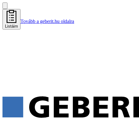
Tovább a geberit.hu oldalra
Listáim