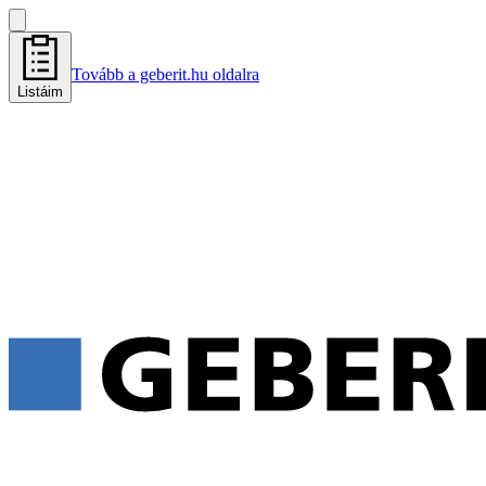
Tovább a geberit.hu oldalra
Listáim