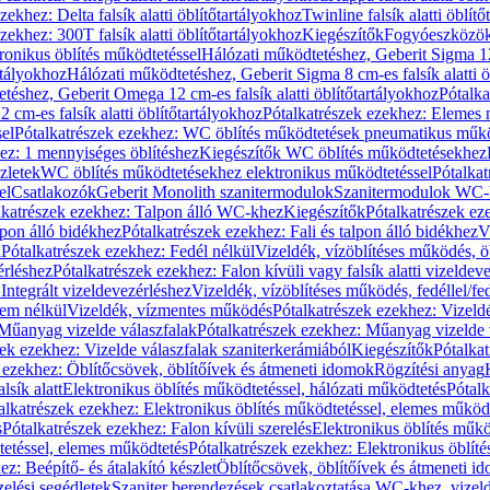
zekhez: Delta falsík alatti öblítőtartályokhoz
Twinline falsík alatti öblít
zekhez: 300T falsík alatti öblítőtartályokhoz
Kiegészítők
Fogyóeszközö
ronikus öblítés működtetéssel
Hálózati működtetéshez, Geberit Sigma 12 
rtályokhoz
Hálózati működtetéshez, Geberit Sigma 8 cm-es falsík alatti ö
téshez, Geberit Omega 12 cm-es falsík alatti öblítőtartályokhoz
Pótalk
cm-es falsík alatti öblítőtartályokhoz
Pótalkatrészek ezekhez: Elemes m
el
Pótalkatrészek ezekhez: WC öblítés működtetések pneumatikus műkö
ez: 1 mennyiséges öblítéshez
Kiegészítők WC öblítés működtetésekhez
zletek
WC öblítés működtetésekhez elektronikus működtetéssel
Pótalka
el
Csatlakozók
Geberit Monolith szanitermodulok
Szanitermodulok WC-
lkatrészek ezekhez: Talpon álló WC-khez
Kiegészítők
Pótalkatrészek ez
alpon álló bidékhez
Pótalkatrészek ezekhez: Fali és talpon álló bidékhez
V
l
Pótalkatrészek ezekhez: Fedél nélkül
Vizeldék, vízöblítéses működés, ö
érléshez
Pótalkatrészek ezekhez: Falon kívüli vagy falsík alatti vizeldev
Integrált vizeldevezérléshez
Vizeldék, vízöblítéses működés, fedéllel/fe
rem nélkül
Vizeldék, vízmentes működés
Pótalkatrészek ezekhez: Vizel
Műanyag vizelde válaszfalak
Pótalkatrészek ezekhez: Műanyag vizelde 
zek ezekhez: Vizelde válaszfalak szaniterkerámiából
Kiegészítők
Pótalka
 ezekhez: Öblítőcsövek, öblítőívek és átmeneti idomok
Rögzítési anyag
lsík alatt
Elektronikus öblítés működtetéssel, hálózati működtetés
Pótalk
alkatrészek ezekhez: Elektronikus öblítés működtetéssel, elemes működ
s
Pótalkatrészek ezekhez: Falon kívüli szerelés
Elektronikus öblítés műkö
tetéssel, elemes működtetés
Pótalkatrészek ezekhez: Elektronikus öblít
z: Beépítő- és átalakító készlet
Öblítőcsövek, öblítőívek és átmeneti i
elési segédletek
Szaniter berendezések csatlakoztatása WC-khez, vizel