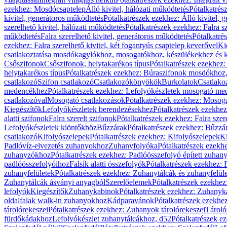
ezekhez: Mosdócsaptelep
Álló kivitel, hálózati működtetés
Pótalkatrés
kivitel, generátoros működtetés
Pótalkatrészek ezekhez: Álló kivitel, 
szerelhető kivitel, hálózati működtetés
Pótalkatrészek ezekhez: Falra sz
működtetés
Falra szerelhető kivitel, generátoros működtetés
Pótalkatré
ezekhez: Falra szerelhető kivitel, két fogantyús csaptelep keverővel
Ki
csatlakoztatása mosdókagylókhoz, mosogatókhoz, készülékekhez és
Csőszifonok
Csőszifonok, helytakarékos típus
Pótalkatrészek ezekhez:
helytakarékos típus
Pótalkatrészek ezekhez: Búraszifonok mosdókhoz, 
csatlakozó
Szifon csatlakozó
Csatlakozókönyökök
Burkolatok
Csatlako
medencékhez
Pótalkatrészek ezekhez: Lefolyókészletek mosogató m
csatlakozóval
Mosogató csatlakozások
Pótalkatrészek ezekhez: Mosoga
Kiegészítők
Lefolyókészletek berendezésekhez
Pótalkatrészek ezekhe
alatti szifonok
Falra szerelt szifonok
Pótalkatrészek ezekhez: Falra szer
Lefolyókészletek kiöntőkhöz
Bűzzárak
Pótalkatrészek ezekhez: Bűzzá
csatlakozó
Kifolyószelepek
Pótalkatrészek ezekhez: Kifolyószelepek
Ki
Padlóvíz-elvezetés zuhanyokhoz
Zuhanyfolyóka
Pótalkatrészek ezekh
zuhanyzókhoz
Pótalkatrészek ezekhez: Padlóösszefolyó épített zuha
padlóösszefolyóihoz
Falsík alatti összefolyók
Pótalkatrészek ezekhez: F
zuhanyfelületek
Pótalkatrészek ezekhez: Zuhanytálcák és zuhanyfelül
Zuhanytálcák ásványi anyagból
Szerelőelemek
Pótalkatrészek ezekhez
lefolyók
Kiegészítők
Zuhanykabinok
Pótalkatrészek ezekhez: Zuhanyk
oldalfalak walk-in zuhanyokhoz
Kádparavánok
Pótalkatrészek ezekh
tárolórekeszei
Pótalkatrészek ezekhez: Zuhanyok tárolórekeszei
Tároló
fürdőkádakhoz
Lefolyókészlet zuhanytálcákhoz, d52
Pótalkatrészek e