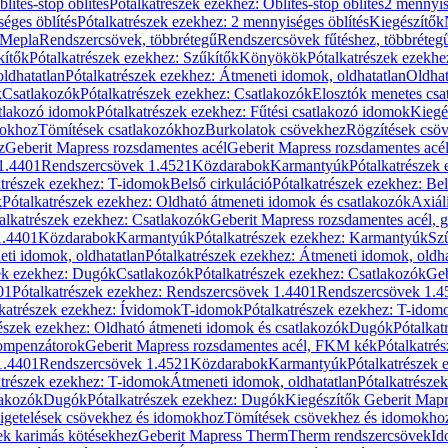
blítés-stop öblítés
Pótalkatrészek ezekhez: Öblítés-stop öblítés
2 mennyis
éges öblítés
Pótalkatrészek ezekhez: 2 mennyiséges öblítés
Kiegészítők
 Mepla
Rendszercsövek, többrétegű
Rendszercsövek fűtéshez, többréteg
kítők
Pótalkatrészek ezekhez: Szűkítők
Könyökök
Pótalkatrészek ezekh
ldhatatlan
Pótalkatrészek ezekhez: Átmeneti idomok, oldhatatlan
Oldhat
k
Csatlakozók
Pótalkatrészek ezekhez: Csatlakozók
Elosztók menetes csa
atlakozó idomok
Pótalkatrészek ezekhez: Fűtési csatlakozó idomok
Kiegé
mokhoz
Tömítések csatlakozókhoz
Burkolatok csövekhez
Rögzítések csö
z
Geberit Mapress rozsdamentes acél
Geberit Mapress rozsdamentes acé
 1.4401
Rendszercsövek 1.4521
Közdarabok
Karmantyúk
Pótalkatrészek
atrészek ezekhez: T-idomok
Belső cirkuláció
Pótalkatrészek ezekhez: Bel
k
Pótalkatrészek ezekhez: Oldható átmeneti idomok és csatlakozók
Axiál
alkatrészek ezekhez: Csatlakozók
Geberit Mapress rozsdamentes acél, 
1.4401
Közdarabok
Karmantyúk
Pótalkatrészek ezekhez: Karmantyúk
Sz
ti idomok, oldhatatlan
Pótalkatrészek ezekhez: Átmeneti idomok, oldha
ek ezekhez: Dugók
Csatlakozók
Pótalkatrészek ezekhez: Csatlakozók
Geb
01
Pótalkatrészek ezekhez: Rendszercsövek 1.4401
Rendszercsövek 1.4
katrészek ezekhez: Ívidomok
T-idomok
Pótalkatrészek ezekhez: T-idom
észek ezekhez: Oldható átmeneti idomok és csatlakozók
Dugók
Pótalkat
kompenzátorok
Geberit Mapress rozsdamentes acél, FKM kék
Pótalkatré
1.4401
Rendszercsövek 1.4521
Közdarabok
Karmantyúk
Pótalkatrészek
atrészek ezekhez: T-idomok
Átmeneti idomok, oldhatatlan
Pótalkatrésze
lakozók
Dugók
Pótalkatrészek ezekhez: Dugók
Kiegészítők Geberit Mapr
igetelések csövekhez és idomokhoz
Tömítések csövekhez és idomokho
ek karimás kötésekhez
Geberit Mapress Therm
Therm rendszercsövek
Id