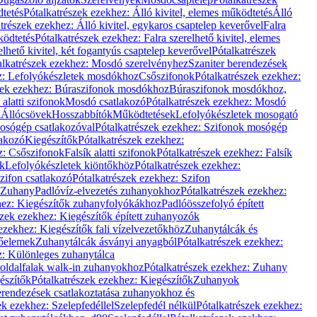
dtetés
Pótalkatrészek ezekhez: Álló kivitel, elemes működtetés
Álló
trészek ezekhez: Álló kivitel, egykaros csaptelep keverővel
Falra
ködtetés
Pótalkatrészek ezekhez: Falra szerelhető kivitel, elemes
elhető kivitel, két fogantyús csaptelep keverővel
Pótalkatrészek
alkatrészek ezekhez: Mosdó szerelvényhez
Szaniter berendezések
z: Lefolyókészletek mosdókhoz
Csőszifonok
Pótalkatrészek ezekhez:
zek ezekhez: Búraszifonok mosdókhoz
Búraszifonok mosdókhoz,
alatti szifonok
Mosdó csatlakozó
Pótalkatrészek ezekhez: Mosdó
k
Állócsövek
Hosszabbítók
Működtetések
Lefolyókészletek mosogató
osógép csatlakozóval
Pótalkatrészek ezekhez: Szifonok mosógép
lakozó
Kiegészítők
Pótalkatrészek ezekhez:
z: Csőszifonok
Falsík alatti szifonok
Pótalkatrészek ezekhez: Falsík
ők
Lefolyókészletek kiöntőkhöz
Pótalkatrészek ezekhez:
zifon csatlakozó
Pótalkatrészek ezekhez: Szifon
Zuhany
Padlóvíz-elvezetés zuhanyokhoz
Pótalkatrészek ezekhez:
hez: Kiegészítők zuhanyfolyókákhoz
Padlóösszefolyó épített
szek ezekhez: Kiegészítők épített zuhanyozók
ezekhez: Kiegészítők fali vízelvezetőkhöz
Zuhanytálcák és
lőelemek
Zuhanytálcák ásványi anyagból
Pótalkatrészek ezekhez:
z: Különleges zuhanytálca
oldalfalak walk-in zuhanyokhoz
Pótalkatrészek ezekhez: Zuhany
észítők
Pótalkatrészek ezekhez: Kiegészítők
Zuhanyok
erendezések csatlakoztatása zuhanyokhoz és
ek ezekhez: Szelepfedéllel
Szelepfedél nélkül
Pótalkatrészek ezekhez: