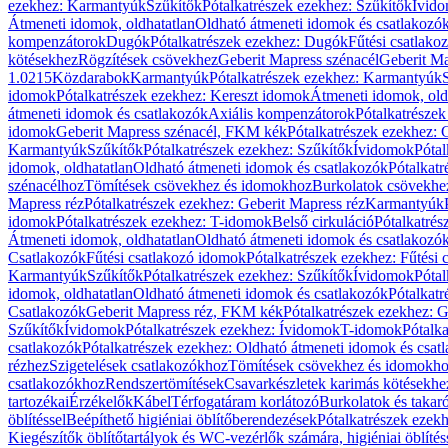
ezekhez: Karmantyúk
Szűkítők
Pótalkatrészek ezekhez: Szűkítők
Ívid
Átmeneti idomok, oldhatatlan
Oldható átmeneti idomok és csatlakozó
kompenzátorok
Dugók
Pótalkatrészek ezekhez: Dugók
Fűtési csatlako
kötésekhez
Rögzítések csövekhez
Geberit Mapress szénacél
Geberit Ma
1.0215
Közdarabok
Karmantyúk
Pótalkatrészek ezekhez: Karmantyúk
idomok
Pótalkatrészek ezekhez: Kereszt idomok
Átmeneti idomok, old
átmeneti idomok és csatlakozók
Axiális kompenzátorok
Pótalkatrésze
idomok
Geberit Mapress szénacél, FKM kék
Pótalkatrészek ezekhez:
Karmantyúk
Szűkítők
Pótalkatrészek ezekhez: Szűkítők
Ívidomok
Pótal
idomok, oldhatatlan
Oldható átmeneti idomok és csatlakozók
Pótalkatr
szénacélhoz
Tömítések csövekhez és idomokhoz
Burkolatok csövekhe
Mapress réz
Pótalkatrészek ezekhez: Geberit Mapress réz
Karmantyúk
idomok
Pótalkatrészek ezekhez: T-idomok
Belső cirkuláció
Pótalkatrés
Átmeneti idomok, oldhatatlan
Oldható átmeneti idomok és csatlakozó
Csatlakozók
Fűtési csatlakozó idomok
Pótalkatrészek ezekhez: Fűtési
Karmantyúk
Szűkítők
Pótalkatrészek ezekhez: Szűkítők
Ívidomok
Pótal
idomok, oldhatatlan
Oldható átmeneti idomok és csatlakozók
Pótalkatr
Csatlakozók
Geberit Mapress réz, FKM kék
Pótalkatrészek ezekhez: 
Szűkítők
Ívidomok
Pótalkatrészek ezekhez: Ívidomok
T-idomok
Pótalk
csatlakozók
Pótalkatrészek ezekhez: Oldható átmeneti idomok és csat
rézhez
Szigetelések csatlakozókhoz
Tömítések csövekhez és idomokh
csatlakozókhoz
Rendszertömítések
Csavarkészletek karimás kötésekhe
tartozékai
Érzékelők
Kábel
Térfogatáram korlátozó
Burkolatok és takar
öblítéssel
Beépíthető higiéniai öblítőberendezések
Pótalkatrészek ezekh
Kiegészítők öblítőtartályok és WC-vezérlők számára, higiéniai öblítés