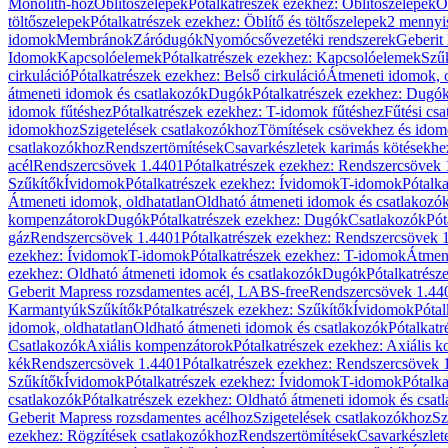
Monolith-hoz
Öblítőszelepek
Pótalkatrészek ezekhez: Öblítőszelepek
Ö
töltőszelepek
Pótalkatrészek ezekhez: Öblítő és töltőszelepek
2 mennyis
idomok
Membránok
Záródugók
Nyomócsővezetéki rendszerek
Geberit
Idomok
Kapcsolóelemek
Pótalkatrészek ezekhez: Kapcsolóelemek
Szű
cirkuláció
Pótalkatrészek ezekhez: Belső cirkuláció
Átmeneti idomok, o
átmeneti idomok és csatlakozók
Dugók
Pótalkatrészek ezekhez: Dugó
idomok fűtéshez
Pótalkatrészek ezekhez: T-idomok fűtéshez
Fűtési cs
idomokhoz
Szigetelések csatlakozókhoz
Tömítések csövekhez és ido
csatlakozókhoz
Rendszertömítések
Csavarkészletek karimás kötésekhe
acél
Rendszercsövek 1.4401
Pótalkatrészek ezekhez: Rendszercsövek
Szűkítők
Ívidomok
Pótalkatrészek ezekhez: Ívidomok
T-idomok
Pótalk
Átmeneti idomok, oldhatatlan
Oldható átmeneti idomok és csatlakozó
kompenzátorok
Dugók
Pótalkatrészek ezekhez: Dugók
Csatlakozók
Pót
gáz
Rendszercsövek 1.4401
Pótalkatrészek ezekhez: Rendszercsövek 
ezekhez: Ívidomok
T-idomok
Pótalkatrészek ezekhez: T-idomok
Átmene
ezekhez: Oldható átmeneti idomok és csatlakozók
Dugók
Pótalkatrész
Geberit Mapress rozsdamentes acél, LABS-free
Rendszercsövek 1.44
Karmantyúk
Szűkítők
Pótalkatrészek ezekhez: Szűkítők
Ívidomok
Pótal
idomok, oldhatatlan
Oldható átmeneti idomok és csatlakozók
Pótalkatr
Csatlakozók
Axiális kompenzátorok
Pótalkatrészek ezekhez: Axiális 
kék
Rendszercsövek 1.4401
Pótalkatrészek ezekhez: Rendszercsövek 
Szűkítők
Ívidomok
Pótalkatrészek ezekhez: Ívidomok
T-idomok
Pótalk
csatlakozók
Pótalkatrészek ezekhez: Oldható átmeneti idomok és csat
Geberit Mapress rozsdamentes acélhoz
Szigetelések csatlakozókhoz
Sz
ezekhez: Rögzítések csatlakozókhoz
Rendszertömítések
Csavarkészlet