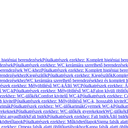
 higiéniai berendezések
Pótalkatrészek ezekhez: Komplett higiéniai be
dezések
Pótalkatrészek ezekhez: WC kerámiára szerelhető berendezések
 berendezések WC-khez
Pótalkatrészek ezekhez: Komplett higiéniai be
erendezésekhez
Kiegészítők
Pótalkatrészek ezekhez: Kiegészítők
Komplet
erendezésekhez
WC kerámiára szerelhető berendezésekhez és komplett h
részek ezekhez: Mélyöblítésű WC-k
Álló WC
Pótalkatrészek ezekhez: 
sű WC-k
Pótalkatrészek ezekhez: Mélyöblítésű WC-k
Falon kívüli öblítő
k ezekhez: WC-ülőkék
Comfort kivitelű WC-k
Pótalkatrészek ezekhez: C
 kivitel
Pótalkatrészek ezekhez: Mélyöblítésű WC-k, hosszabb kivitel
C
rimák
Pótalkatrészek ezekhez: WC-ülőkarimák
Gyermek WC-k
Pótalka
rekeknek
Pótalkatrészek ezekhez: WC-ülőkék gyerekeknek
WC-ülőkék
tési anyag
Bidék
Fali bidék
Pótalkatrészek ezekhez: Fali bidék
Álló bidé
ödtetőlapok
Pótalkatrészek ezekhez: Működtetőlapok
Sigma falsík alatt
 ezekhez: Omega falsík alatti öblítőtartályokhoz
Kappa falsík alatti öblí