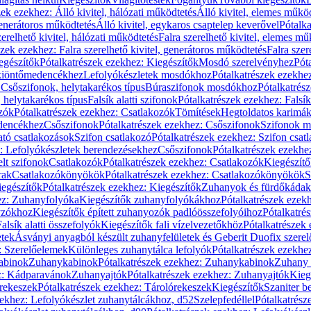
zek ezekhez: Álló kivitel, hálózati működtetés
Álló kivitel, elemes műkö
generátoros működtetés
Álló kivitel, egykaros csaptelep keverővel
Pótalka
erelhető kivitel, hálózati működtetés
Falra szerelhető kivitel, elemes mű
szek ezekhez: Falra szerelhető kivitel, generátoros működtetés
Falra szer
egészítők
Pótalkatrészek ezekhez: Kiegészítők
Mosdó szerelvényhez
Pót
 kiöntőmedencékhez
Lefolyókészletek mosdókhoz
Pótalkatrészek ezekhe
 Csőszifonok, helytakarékos típus
Búraszifonok mosdókhoz
Pótalkatrés
helytakarékos típus
Falsík alatti szifonok
Pótalkatrészek ezekhez: Falsík 
zók
Pótalkatrészek ezekhez: Csatlakozók
Tömítések
Hegtoldatos karimá
edencékhez
Csőszifonok
Pótalkatrészek ezekhez: Csőszifonok
Szifonok m
tó csatlakozások
Szifon csatlakozó
Pótalkatrészek ezekhez: Szifon csat
z: Lefolyókészletek berendezésekhez
Csőszifonok
Pótalkatrészek ezekhe
elt szifonok
Csatlakozók
Pótalkatrészek ezekhez: Csatlakozók
Kiegészít
rak
Csatlakozókönyökök
Pótalkatrészek ezekhez: Csatlakozókönyökök
S
egészítők
Pótalkatrészek ezekhez: Kiegészítők
Zuhanyok és fürdőkádak
ez: Zuhanyfolyóka
Kiegészítők zuhanyfolyókákhoz
Pótalkatrészek ezek
nyzókhoz
Kiegészítők épített zuhanyozók padlóösszefolyóihoz
Pótalkatré
alsík alatti összefolyók
Kiegészítők fali vízelvezetőkhöz
Pótalkatrészek 
etek
Ásványi anyagból készült zuhanyfelületek és Geberit Duofix szere
: Szerelőelemek
Különleges zuhanytálca lefolyók
Pótalkatrészek ezekhe
abinok
Zuhanykabinok
Pótalkatrészek ezekhez: Zuhanykabinok
Zuhany 
ez: Kádparavánok
Zuhanyajtók
Pótalkatrészek ezekhez: Zuhanyajtók
Kieg
rekeszek
Pótalkatrészek ezekhez: Tárolórekeszek
Kiegészítők
Szaniter b
zekhez: Lefolyókészlet zuhanytálcákhoz, d52
Szelepfedéllel
Pótalkatrész