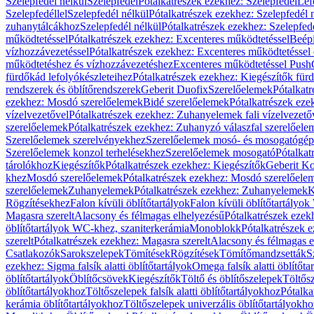
Szelepfedél nélkül
Szelepfedél
Pótalkatrészek ezekhez: Szelepfedél
Lef
Szelepfedéllel
Szelepfedél nélkül
Pótalkatrészek ezekhez: Szelepfedél 
zuhanytálcákhoz
Szelepfedél nélkül
Pótalkatrészek ezekhez: Szelepfed
működtetéssel
Pótalkatrészek ezekhez: Excenteres működtetéssel
Beépí
vízhozzávezetéssel
Pótalkatrészek ezekhez: Excenteres működtetéssel 
működtetéshez és vízhozzávezetéshez
Excenteres működtetéssel Push
fürdőkád lefolyókészleteihez
Pótalkatrészek ezekhez: Kiegészítők fürd
rendszerek és öblítőrendszerek
Geberit Duofix
Szerelőelemek
Pótalkat
ezekhez: Mosdó szerelőelemek
Bidé szerelőelemek
Pótalkatrészek eze
vízelvezetővel
Pótalkatrészek ezekhez: Zuhanyelemek fali vízelvezető
szerelőelemek
Pótalkatrészek ezekhez: Zuhanyzó válaszfal szerelőele
Szerelőelemek szerelvényekhez
Szerelőelemek mosó- és mosogatógé
Szerelőelemek konzol terhelésekhez
Szerelőelemek mosogató
Pótalkat
tárolókhoz
Kiegészítők
Pótalkatrészek ezekhez: Kiegészítők
Geberit K
khez
Mosdó szerelőelemek
Pótalkatrészek ezekhez: Mosdó szerelőele
szerelőelemek
Zuhanyelemek
Pótalkatrészek ezekhez: Zuhanyelemek
K
Rögzítésekhez
Falon kívüli öblítőtartályok
Falon kívüli öblítőtartály
Magasra szerelt
Alacsony és félmagas elhelyezésű
Pótalkatrészek ezek
öblítőtartályok WC-khez, szaniterkerámia
Monoblokk
Pótalkatrészek 
szerelt
Pótalkatrészek ezekhez: Magasra szerelt
Alacsony és félmagas e
Csatlakozók
Sarokszelepek
Tömítések
Rögzítések
Tömítőmandzsetták
S
ezekhez: Sigma falsík alatti öblítőtartályok
Omega falsík alatti öblítőta
öblítőtartályok
Öblítőcsövek
Kiegészítők
Töltő és öblítőszelepek
Töltős
öblítőtartályokhoz
Töltőszelepek falsík alatti öblítőtartályokhoz
Pótalka
kerámia öblítőtartályokhoz
Töltőszelepek univerzális öblítőtartályokho