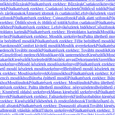
öntőkhöz
Bűzzárak
Pótalkatrészek ezekhez: Bűzzárak
Csatlakozókönyök
etek
Pótalkatrészek ezekhez: Csatlakozó készletek
Öblítőcső toldók
Pótal
 és zárókupakok
Átmeneti idomok és csatlakozók
Lefolyókészletek vize
szifonok
Pótalkatrészek ezekhez: Csigaszifonok
Falsík alatti szifonok
Pót
 ezekhez: Öblítőcsövek és öblítőcső toldók
Szifon csatlakozó
Pótalkatrés
idékhez
Pótalkatrészek ezekhez: Lefolyókészletek bidékhez
Csőszifonok
toldatos karimák
Pótalkatrészek ezekhez: Hegtoldatos karimák
Mosdóka
nyhez
Pótalkatrészek ezekhez: Mosdók szekrényhez
Pultra ültethető m
lig beépíthető mosdók
Pótalkatrészek ezekhez: Félig beépíthető mosdók
Sarokmosdó
Comfort kivitelű mosdók
Mosdók gyerekeknek
Pótalkatré
őmedencék
További mosdók
Pótalkatrészek ezekhez: További mosdók
Kiö
e
Gipszfelfogó medencék
Mosdókagylók tantermekhez
Kiegészítők
Mosdó
takarók
Kiegészítők
Szelepfedél
Rögzítési anyag
Dekorpanelek
Szerelőko
szekrénnyel
Mosdó készletek mosdószekrénnyel
Pótalkatrészek ezekhe
thető mosdó készletek mosdószekrénnyel
Beépíthető mosdó készletek m
ek ezekhez: Mosdószekrények
Kézmosókhoz
Pótalkatrészek ezekhez: 
edencés mosdókhoz
Bútorba építhető mosdó
Pótalkatrészek ezekhez: Bút
ókhoz
Mosdópultok
Pótalkatrészek ezekhez: Mosdópultok
Pultra ültethet
atrészek ezekhez: Pultra ültethető mosdóhoz, négyszögletes
Beépíthető
z: Kisméretű oldalsó szekrények
Magas kiegészítő szekrények
Pótalkatr
rények
Pótalkatrészek ezekhez: Faliszekrények
Fürdőszobabútor-kiegész
 ezekhez: Kiegészítők
Fiókbetétek és rendeződobozok
Törölközőtartó és 
oló aljzatok
Pótalkatrészek ezekhez: Dugaszoló aljzatok
További kiegés
al
Integrált világítás nélkül
Tükrös szekrények
Pótalkatrészek ezekhez: 
lágítás nélkül
Kiegészítők
Világítótestek
Fogantyúk
További kiegészítők
D