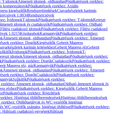
z: T-idomok
Átmeneti idomok, oldhatatlan
Pótalkatrészek ezekhez:
is kompenzátorok
Pótalkatrészek ezekhez: Axiális
ress kiegészítők
Rendszertömítések
Csavarkészletek karimás
zercsövek 1.0034
Rendszercsövek
khez: Ívidomok
T-idomok
Pótalkatrészek ezekhez: T-idomok
Kereszt
átmeneti idomok és csatlakozók
Pótalkatrészek ezekhez: Oldható
k
Fűtési csatlakozó idomok
Pótalkatrészek ezekhez: Fűtési csatlakozó
övek 1.0215
Közdarabok
Karmantyúk
Pótalkatrészek ezekhez:
ok
Átmeneti idomok, oldhatatlan
Pótalkatrészek ezekhez: Átmeneti
részek ezekhez: Dugók
Kiegészítők Geberit Mapress
savarkészletek karimás kötésekhez
Geberit Mapress réz
Geberit
Szűkítők
Ívidomok
Pótalkatrészek ezekhez: Ívidomok
T-
Kereszt idomok
Átmeneti idomok, oldhatatlan
Pótalkatrészek ezekhez:
k
Pótalkatrészek ezekhez: Dugók
Csatlakozók
Pótalkatrészek ezekhez:
erit Mapress réz, gáz
Karmantyúk
Pótalkatrészek ezekhez:
ok
Átmeneti idomok, oldhatatlan
Pótalkatrészek ezekhez: Átmeneti
részek ezekhez: Dugók
Csatlakozók
Pótalkatrészek ezekhez:
rmantyúk
Szűkítők
Pótalkatrészek ezekhez:
k ezekhez: Átmeneti idomok, oldhatatlan
Oldható átmeneti idomok és
ess rézhez
Pótalkatrészek ezekhez: Kiegészítők Geberit Mapress
oz
Pótalkatrészek ezekhez: Rögzítések
ezekhez: Higiéniai öblítőberendezések
Higiéniai öblítőberendezések
k ezekhez: Öblítőtartályok és WC-vezérlők higiéniai
 és WC-vezérlők számára, higiéniai öblítéssel
Pótalkatrészek ezekhez:
: Hálózati csatlakozó egységek
Hálózati