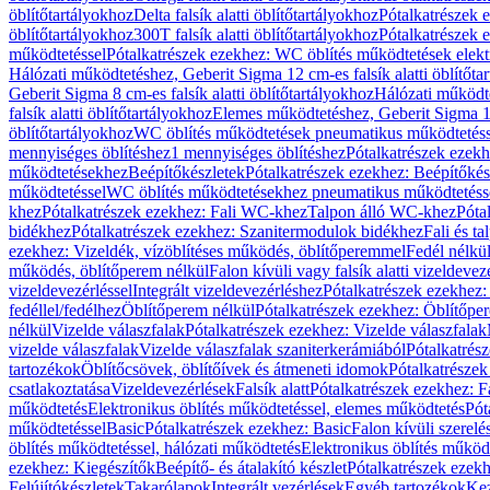
öblítőtartályokhoz
Delta falsík alatti öblítőtartályokhoz
Pótalkatrészek e
öblítőtartályokhoz
300T falsík alatti öblítőtartályokhoz
Pótalkatrészek e
működtetéssel
Pótalkatrészek ezekhez: WC öblítés működtetések elekt
Hálózati működtetéshez, Geberit Sigma 12 cm-es falsík alatti öblítőta
Geberit Sigma 8 cm-es falsík alatti öblítőtartályokhoz
Hálózati működte
falsík alatti öblítőtartályokhoz
Elemes működtetéshez, Geberit Sigma 12 
öblítőtartályokhoz
WC öblítés működtetések pneumatikus működtetéss
mennyiséges öblítéshez
1 mennyiséges öblítéshez
Pótalkatrészek ezekh
működtetésekhez
Beépítőkészletek
Pótalkatrészek ezekhez: Beépítőkés
működtetéssel
WC öblítés működtetésekhez pneumatikus működtetéss
khez
Pótalkatrészek ezekhez: Fali WC-khez
Talpon álló WC-khez
Póta
bidékhez
Pótalkatrészek ezekhez: Szanitermodulok bidékhez
Fali és t
ezekhez: Vizeldék, vízöblítéses működés, öblítőperemmel
Fedél nélkü
működés, öblítőperem nélkül
Falon kívüli vagy falsík alatti vizeldevez
vizeldevezérléssel
Integrált vizeldevezérléshez
Pótalkatrészek ezekhez: 
fedéllel/fedélhez
Öblítőperem nélkül
Pótalkatrészek ezekhez: Öblítőpe
nélkül
Vizelde válaszfalak
Pótalkatrészek ezekhez: Vizelde válaszfalak
vizelde válaszfalak
Vizelde válaszfalak szaniterkerámiából
Pótalkatrés
tartozékok
Öblítőcsövek, öblítőívek és átmeneti idomok
Pótalkatrészek
csatlakoztatása
Vizeldevezérlések
Falsík alatt
Pótalkatrészek ezekhez: Fa
működtetés
Elektronikus öblítés működtetéssel, elemes működtetés
Pót
működtetéssel
Basic
Pótalkatrészek ezekhez: Basic
Falon kívüli szerelé
öblítés működtetéssel, hálózati működtetés
Elektronikus öblítés működ
ezekhez: Kiegészítők
Beépítő- és átalakító készlet
Pótalkatrészek ezekhe
Felújítókészletek
Takarólapok
Integrált vezérlések
Egyéb tartozékok
Kez