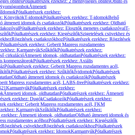
éges öblítés
Pótalkatrészek ezekhez: 2 mennyiséges öblítés
Öblítő és
Nyomógombok
Átmeneti
ű
Idomok
Pótalkatrészek ezekhez:
ez: Könyökök
T-idomok
Pótalkatrészek ezekhez: T-idomok
Belső
ó átmeneti idomok és csatlakozók
Pótalkatrészek ezekhez: Oldható
tlakozóval
Pótalkatrészek ezekhez: Elosztók menetes csatlakozóval
T-
szítők
Pótalkatrészek ezekhez: Kiegészítők
Szigetelések csövekhez és
vekhez
Rögzítések csatlakozókhoz
Pótalkatrészek ezekhez: Rögzítések
l
Pótalkatrészek ezekhez: Geberit Mapress rozsdamentes
 ezekhez: Karmantyúk
Szűkítők
Pótalkatrészek ezekhez:
ső cirkuláció
Átmeneti idomok, oldhatatlan
Pótalkatrészek ezekhez:
is kompenzátorok
Pótalkatrészek ezekhez: Axiális
gáz
Pótalkatrészek ezekhez: Geberit Mapress rozsdamentes acél,
űkítők
Pótalkatrészek ezekhez: Szűkítők
Ívidomok
Pótalkatrészek
tatlan
Oldható átmeneti idomok és csatlakozók
Pótalkatrészek
erit Mapress rozsdamentes acél, LABS-free
Pótalkatrészek ezekhez:
521
Karmantyúk
Pótalkatrészek ezekhez:
ok
Átmeneti idomok, oldhatatlan
Pótalkatrészek ezekhez: Átmeneti
részek ezekhez: Dugók
Csatlakozók
Pótalkatrészek ezekhez:
szek ezekhez: Geberit Mapress rozsdamentes acél, FKM
 ezekhez: Karmantyúk
Szűkítők
Pótalkatrészek ezekhez:
k ezekhez: Átmeneti idomok, oldhatatlan
Oldható átmeneti idomok és
ess rozsdamentes acélhoz
Pótalkatrészek ezekhez: Kiegészítők
z
Rögzítések csövekhez
Rögzítések csatlakozókhoz
Pótalkatrészek
omok
Pótalkatrészek ezekhez: Idomok
Karmantyúk
Pótalkatrészek