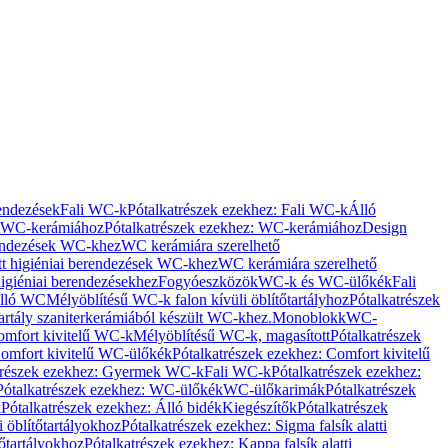
rendezések
Fali WC-k
Pótalkatrészek ezekhez: Fali WC-k
Álló
WC-kerámiához
Pótalkatrészek ezekhez: WC-kerámiához
Design
rendezések WC-khez
WC kerámiára szerelhető
t higiéniai berendezések WC-khez
WC kerámiára szerelhető
igiéniai berendezésekhez
Fogyóeszközök
WC-k és WC-ülőkék
Fali
Álló WC
Mélyöblítésű WC-k falon kívüli öblítőtartályhoz
Pótalkatrészek
tartály szaniterkerámiából készült WC-khez.
Monoblokk
WC-
omfort kivitelű WC-k
Mélyöblítésű WC-k, magasított
Pótalkatrészek
omfort kivitelű WC-ülőkék
Pótalkatrészek ezekhez: Comfort kivitelű
trészek ezekhez: Gyermek WC-k
Fali WC-k
Pótalkatrészek ezekhez:
Pótalkatrészek ezekhez: WC-ülőkék
WC-ülőkarimák
Pótalkatrészek
k
Pótalkatrészek ezekhez: Álló bidék
Kiegészítők
Pótalkatrészek
i öblítőtartályokhoz
Pótalkatrészek ezekhez: Sigma falsík alatti
tőtartályokhoz
Pótalkatrészek ezekhez: Kappa falsík alatti