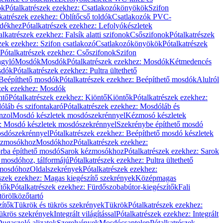
ök
Pótalkatrészek ezekhez: Csatlakozókönyökök
Szifon
katrészek ezekhez: Öblítőcső toldók
Csatlakozók PVC-
ldékhez
Pótalkatrészek ezekhez: Lefolyókészletek
alkatrészek ezekhez: Falsík alatti szifonok
Csőszifonok
Pótalkatrészek
zek ezekhez: Szifon csatlakozó
Csatlakozókönyökök
Pótalkatrészek
Pótalkatrészek ezekhez: Csőszifonok
Szifon
gyló
Mosdók
Mosdók
Pótalkatrészek ezekhez: Mosdók
Kétmedencés
osdók
Pótalkatrészek ezekhez: Pultra ültethető
Beépíthető mosdók
Pótalkatrészek ezekhez: Beépíthető mosdók
Alulról
szek ezekhez: Mosdók
ntő
Pótalkatrészek ezekhez: Kiöntő
Kiöntők
Pótalkatrészek ezekhez:
láb és szifontakaró
Pótalkatrészek ezekhez: Mosdóláb és
nzol
Mosdó készletek mosdószekrénnyel
Kézmosó készletek
z: Mosdó készletek mosdószekrénnyel
Szekrénybe építhető mosdó
osdószekrénnyel
Pótalkatrészek ezekhez: Beépíthető mosdó készletek
Kézmosókhoz
Mosdókhoz
Pótalkatrészek ezekhez:
orba építhető mosdó
Sarok kézmosókhoz
Pótalkatrészek ezekhez: Sarok
ő mosdóhoz, tálformájú
Pótalkatrészek ezekhez: Pultra ültethető
 mosdóhoz
Oldalszekrények
Pótalkatrészek ezekhez:
észek ezekhez: Magas kiegészítő szekrények
Középmagas
ítők
Pótalkatrészek ezekhez: Fürdőszobabútor-kiegészítők
Fali
törölközőtartó
zítők
Tükrök és tükrös szekrények
Tükrök
Pótalkatrészek ezekhez:
Tükrös szekrények
Integrált világítással
Pótalkatrészek ezekhez: Integrált
ugaszoló aljzatok
Szerelvények
Mosdócsaptelep
Pótalkatrészek