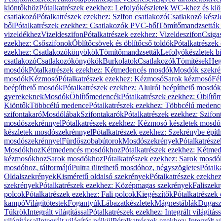
kiöntőkhöz
Pótalkatrészek ezekhez: Lefolyókészletek WC-khez és ki
csatlakozó
Pótalkatrészek ezekhez: Szifon csatlakozó
Csatlakozó készl
ből
Pótalkatrészek ezekhez: Csatlakozók PVC-ből
Tömítőmandzsetták
vizeldékhez
Vizeldeszifon
Pótalkatrészek ezekhez: Vizeldeszifon
Csiga
ezekhez: Csőszifonok
Öblítőcsövek és öblítőcső toldók
Pótalkatrészek
ezekhez: Csatlakozókönyökök
Tömítőmandzsetták
Lefolyókészletek b
csatlakozó
Csatlakozókönyökök
Burkolatok
Csatlakozók
Tömítések
Heg
mosdók
Pótalkatrészek ezekhez: Kétmedencés mosdók
Mosdók szekré
mosdók
Kézmosó
Pótalkatrészek ezekhez: Kézmosó
Sarok kézmosó
Fé
beépíthető mosdók
Pótalkatrészek ezekhez: Alulról beépíthető mosdók
gyerekeknek
Mosdók
Öblítőmedencék
Pótalkatrészek ezekhez: Öblít
Kiöntők
Többcélú medence
Pótalkatrészek ezekhez: Többcélú medenc
szifontakaró
Mosdólábak
Szifontakarók
Pótalkatrészek ezekhez: Szifon
mosdószekrénnyel
Pótalkatrészek ezekhez: Kézmosó készletek mosdó
készletek mosdószekrénnyel
Pótalkatrészek ezekhez: Szekrénybe épí
mosdószekrénnyel
Fürdőszobabútorok
Mosdószekrények
Pótalkatrész
Mosdókhoz
Kétmedencés mosdókhoz
Pótalkatrészek ezekhez: Kétm
kézmosókhoz
Sarok mosdókhoz
Pótalkatrészek ezekhez: Sarok mosd
mosdóhoz, tálformájú
Pultra ültethető mosdóhoz, négyszögletes
Pótalk
Oldalszekrények
Kisméretű oldalsó szekrények
Pótalkatrészek ezekhe
szekrények
Pótalkatrészek ezekhez: Középmagas szekrények
Faliszek
polcok
Pótalkatrészek ezekhez: Fali polcok
Kiegészítők
Pótalkatrészek
kampó
Világítótestek
Fogantyúk
Lábazatkészletek
Mágnestáblák
Dugasz
Tükrök
Integrált világítással
Pótalkatrészek ezekhez: Integrált világításs
világítással
Integrált világítás nélkül
Pótalkatrészek ezekhez: Integrált vi