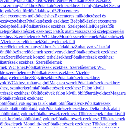
let zuhanytálcákhoz, d90
Szelepfedéllel
Pótalkatrészek ezekhez:
stra zuhanytálcákhoz
Pótalkatrészek ezekhez: Lefolyókészlet Sestra
efolyókészlet fürdőkádakhoz, d52
Excenteres
szlet excenteres működtetéshez
Excenteres működtetéssel és
ozzávezetéshez
Pótalkatrészek ezekhez: Beépítőkészlet excenteres
Szelepfedéllel
Pótalkatrészek ezekhez: Szelepfedéllel
Kiegészítők
szelep
Pótalkatrészek ezekhez: Falsík alatti visszacsapó szelep
Szerelési
ezekhez: Szerelőelemek WC-khez
Mosdó szerelőelemek
Pótalkatrészek
 Vizelde szerelőelemek
Zuhanyelemek fali
 Szerelőelemek zuhanyzókhoz és kádakhoz
Zuhanyzó válaszfal
iöntőkhöz
Szerelőelemek szerelvényekhez
Pótalkatrészek ezekhez:
hez
Szerelőelemek konzol terhelésekhez
Pótalkatrészek ezekhez:
lkatrészek ezekhez: Szerelőelemek
lemek WC-khez
Pótalkatrészek ezekhez: Szerelőelemek WC-
lde szerelőelemek
Pótalkatrészek ezekhez: Vizelde
uhany elemekhez
Rögzítésekhez
Pótalkatrészek ezekhez:
rtályok WC-khez, műanyagból
Magasra szerelt
Pótalkatrészek ezekhez:
khez, szaniterkerámia
Pótalkatrészek ezekhez: Falon kívüli
trészek ezekhez: Öblítőcsövek falon kívüli öblítőtartályokhoz
Magasra
Pótalkatrészek ezekhez:
 öblítőtartályok
Sigma falsík alatti öblítőtartályok
Pótalkatrészek
alsík alatti öblítőtartályok
Pótalkatrészek ezekhez: Delta falsík alatti
 öblítőtartályokhoz
Pótalkatrészek ezekhez: Töltőszelepek falon kívüli
epek kerámia öblítőtartályokhoz
Pótalkatrészek ezekhez: Töltőszelepek
öltőszelepek Monolith-hoz
Pótalkatrészek ezekhez: Töltőszelepek