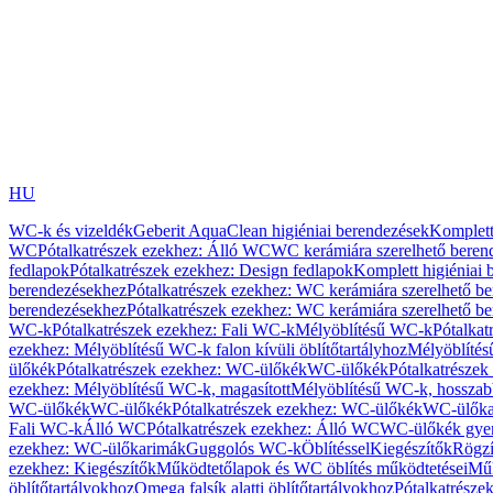
HU
WC-k és vizeldék
Geberit AquaClean higiéniai berendezések
Komplett
WC
Pótalkatrészek ezekhez: Álló WC
WC kerámiára szerelhető beren
fedlapok
Pótalkatrészek ezekhez: Design fedlapok
Komplett higiéniai
berendezésekhez
Pótalkatrészek ezekhez: WC kerámiára szerelhető b
berendezésekhez
Pótalkatrészek ezekhez: WC kerámiára szerelhető b
WC-k
Pótalkatrészek ezekhez: Fali WC-k
Mélyöblítésű WC-k
Pótalkat
ezekhez: Mélyöblítésű WC-k falon kívüli öblítőtartályhoz
Mélyöblíté
ülőkék
Pótalkatrészek ezekhez: WC-ülőkék
WC-ülőkék
Pótalkatrésze
ezekhez: Mélyöblítésű WC-k, magasított
Mélyöblítésű WC-k, hosszabb
WC-ülőkék
WC-ülőkék
Pótalkatrészek ezekhez: WC-ülőkék
WC-ülőka
Fali WC-k
Álló WC
Pótalkatrészek ezekhez: Álló WC
WC-ülőkék gye
ezekhez: WC-ülőkarimák
Guggolós WC-k
Öblítéssel
Kiegészítők
Rögzí
ezekhez: Kiegészítők
Működtetőlapok és WC öblítés működtetései
Műk
öblítőtartályokhoz
Omega falsík alatti öblítőtartályokhoz
Pótalkatrészek