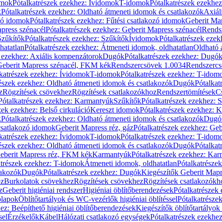
omok
Pótalkatrészek ezekhez: Ívidomok
T-idomok
Pótalkatrészek ezekhe
k
Pótalkatrészek ezekhez: Oldható átmeneti idomok és csatlakozók
Axiál
zó idomok
Pótalkatrészek ezekhez: Fűtési csatlakozó idomok
Geberit Map
press szénacél
Pótalkatrészek ezekhez: Geberit Mapress szénacél
Rends
Szűkítők
Pótalkatrészek ezekhez: Szűkítők
Ívidomok
Pótalkatrészek eze
hatatlan
Pótalkatrészek ezekhez: Átmeneti idomok, oldhatatlan
Oldható 
k ezekhez: Axiális kompenzátorok
Dugók
Pótalkatrészek ezekhez: Dugó
 Geberit Mapress szénacél, FKM kék
Rendszercsövek 1.0034
Rendszercs
katrészek ezekhez: Ívidomok
T-idomok
Pótalkatrészek ezekhez: T-idom
észek ezekhez: Oldható átmeneti idomok és csatlakozók
Dugók
Pótalkat
z
Rögzítések csövekhez
Rögzítések csatlakozókhoz
Rendszertömítések
C
Pótalkatrészek ezekhez: Karmantyúk
Szűkítők
Pótalkatrészek ezekhez: 
zek ezekhez: Belső cirkuláció
Kereszt idomok
Pótalkatrészek ezekhez: 
k
Pótalkatrészek ezekhez: Oldható átmeneti idomok és csatlakozók
Dugó
 csatlakozó idomok
Geberit Mapress réz, gáz
Pótalkatrészek ezekhez: Geb
katrészek ezekhez: Ívidomok
T-idomok
Pótalkatrészek ezekhez: T-idom
észek ezekhez: Oldható átmeneti idomok és csatlakozók
Dugók
Pótalkat
Geberit Mapress réz, FKM kék
Karmantyúk
Pótalkatrészek ezekhez: Ka
atrészek ezekhez: T-idomok
Átmeneti idomok, oldhatatlan
Pótalkatrésze
lakozók
Dugók
Pótalkatrészek ezekhez: Dugók
Kiegészítők Geberit Mapr
oz
Burkolatok csövekhez
Rögzítések csövekhez
Rögzítések csatlakozókh
z
Geberit higiéniai rendszer
Higiéniai öblítőberendezések
Pótalkatrészek 
ólapok
Öblítőtartályok és WC-vezérlők higiéniai öblítéssel
Pótalkatrésze
ez: Beépíthető higiéniai öblítőberendezések
Kiegészítők öblítőtartályok
sel
Érzékelők
Kábel
Hálózati csatlakozó egységek
Pótalkatrészek ezekhez