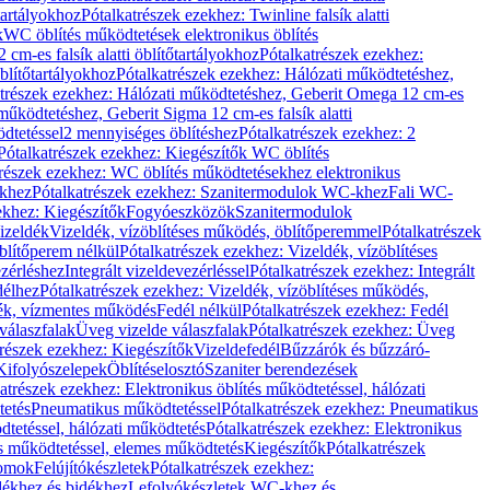
őtartályokhoz
Pótalkatrészek ezekhez: Twinline falsík alatti
k
WC öblítés működtetések elektronikus öblítés
cm-es falsík alatti öblítőtartályokhoz
Pótalkatrészek ezekhez:
blítőtartályokhoz
Pótalkatrészek ezekhez: Hálózati működtetéshez,
atrészek ezekhez: Hálózati működtetéshez, Geberit Omega 12 cm-es
űködtetéshez, Geberit Sigma 12 cm-es falsík alatti
dtetéssel
2 mennyiséges öblítéshez
Pótalkatrészek ezekhez: 2
Pótalkatrészek ezekhez: Kiegészítők WC öblítés
trészek ezekhez: WC öblítés működtetésekhez elektronikus
khez
Pótalkatrészek ezekhez: Szanitermodulok WC-khez
Fali WC-
ekhez: Kiegészítők
Fogyóeszközök
Szanitermodulok
izeldék
Vizeldék, vízöblítéses működés, öblítőperemmel
Pótalkatrészek
blítőperem nélkül
Pótalkatrészek ezekhez: Vizeldék, vízöblítéses
ezérléshez
Integrált vizeldevezérléssel
Pótalkatrészek ezekhez: Integrált
délhez
Pótalkatrészek ezekhez: Vizeldék, vízöblítéses működés,
dék, vízmentes működés
Fedél nélkül
Pótalkatrészek ezekhez: Fedél
válaszfalak
Üveg vizelde válaszfalak
Pótalkatrészek ezekhez: Üveg
trészek ezekhez: Kiegészítők
Vizeldefedél
Bűzzárók és bűzzáró-
Kifolyószelepek
Öblítéselosztó
Szaniter berendezések
atrészek ezekhez: Elektronikus öblítés működtetéssel, hálózati
tetés
Pneumatikus működtetéssel
Pótalkatrészek ezekhez: Pneumatikus
dtetéssel, hálózati működtetés
Pótalkatrészek ezekhez: Elektronikus
és működtetéssel, elemes működtetés
Kiegészítők
Pótalkatrészek
domok
Felújítókészletek
Pótalkatrészek ezekhez:
dékhez és bidékhez
Lefolyókészletek WC-khez és