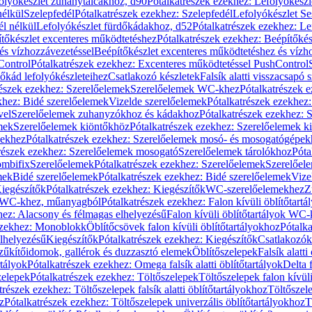
olyókészlet zuhanytálcákhoz, d90
Pótalkatrészek ezekhez: Lefolyókész
nélkül
Szelepfedél
Pótalkatrészek ezekhez: Szelepfedél
Lefolyókészlet Se
él nélkül
Lefolyókészlet fürdőkádakhoz, d52
Pótalkatrészek ezekhez: L
tőkészlet excenteres működtetéshez
Pótalkatrészek ezekhez: Beépítőké
és vízhozzávezetéssel
Beépítőkészlet excenteres működtetéshez és vízh
Control
Pótalkatrészek ezekhez: Excenteres működtetéssel PushControl
őkád lefolyókészleteihez
Csatlakozó készletek
Falsík alatti visszacsapó 
részek ezekhez: Szerelőelemek
Szerelőelemek WC-khez
Pótalkatrészek 
khez: Bidé szerelőelemek
Vizelde szerelőelemek
Pótalkatrészek ezekhez:
vel
Szerelőelemek zuhanyzókhoz és kádakhoz
Pótalkatrészek ezekhez:
mek
Szerelőelemek kiöntőkhöz
Pótalkatrészek ezekhez: Szerelőelemek k
pekhez
Pótalkatrészek ezekhez: Szerelőelemek mosó- és mosogatógépek
részek ezekhez: Szerelőelemek mosogató
Szerelőelemek tárolókhoz
Póta
ombifix
Szerelőelemek
Pótalkatrészek ezekhez: Szerelőelemek
Szerelőe
mek
Bidé szerelőelemek
Pótalkatrészek ezekhez: Bidé szerelőelemek
Vize
iegészítők
Pótalkatrészek ezekhez: Kiegészítők
WC-szerelőelemekhez
Z
ok WC-khez, műanyagból
Pótalkatrészek ezekhez: Falon kívüli öblítőta
hez: Alacsony és félmagas elhelyezésű
Falon kívüli öblítőtartályok WC-
ezekhez: Monoblokk
Öblítőcsövek falon kívüli öblítőtartályokhoz
Pótalka
lhelyezésű
Kiegészítők
Pótalkatrészek ezekhez: Kiegészítők
Csatlakozók
zűkítőidomok, gallérok és duzzasztó elemek
Öblítőszelepek
Falsík alatti
rtályok
Pótalkatrészek ezekhez: Omega falsík alatti öblítőtartályok
Delta f
zelepek
Pótalkatrészek ezekhez: Töltőszelepek
Töltőszelepek falon kívüli
trészek ezekhez: Töltőszelepek falsík alatti öblítőtartályokhoz
Töltőszel
z
Pótalkatrészek ezekhez: Töltőszelepek univerzális öblítőtartályokhoz
T