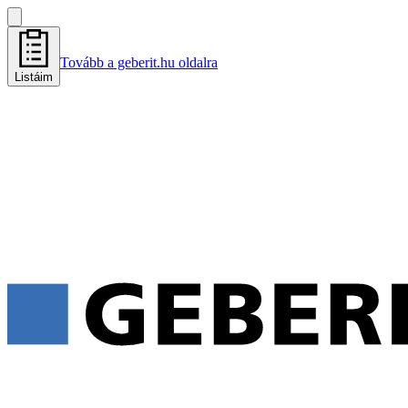
Tovább a geberit.hu oldalra
Listáim