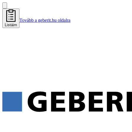
Tovább a geberit.hu oldalra
Listáim