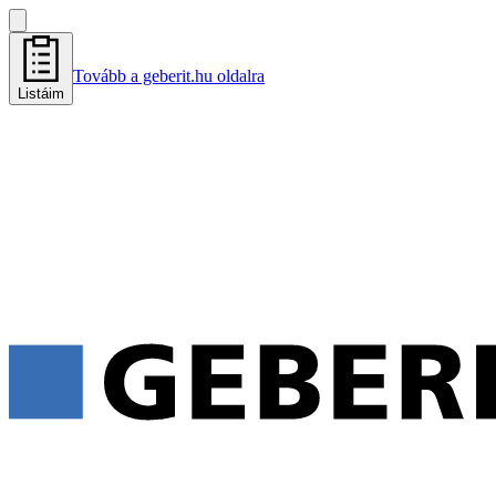
Tovább a geberit.hu oldalra
Listáim