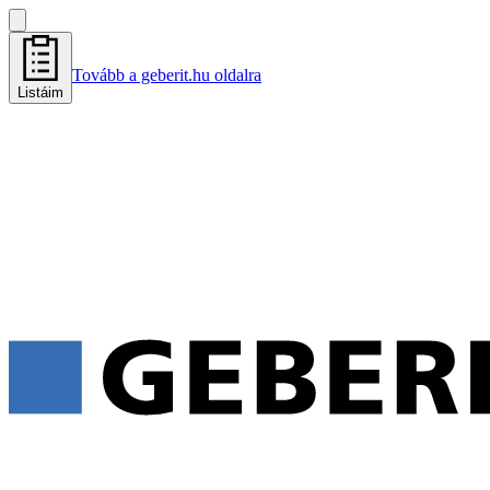
Tovább a geberit.hu oldalra
Listáim