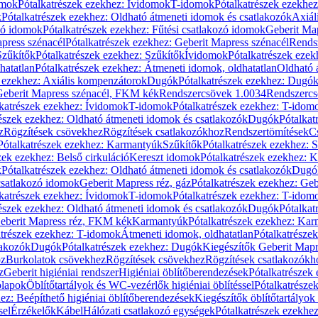
omok
Pótalkatrészek ezekhez: Ívidomok
T-idomok
Pótalkatrészek ezekhe
k
Pótalkatrészek ezekhez: Oldható átmeneti idomok és csatlakozók
Axiál
zó idomok
Pótalkatrészek ezekhez: Fűtési csatlakozó idomok
Geberit Map
press szénacél
Pótalkatrészek ezekhez: Geberit Mapress szénacél
Rends
Szűkítők
Pótalkatrészek ezekhez: Szűkítők
Ívidomok
Pótalkatrészek eze
hatatlan
Pótalkatrészek ezekhez: Átmeneti idomok, oldhatatlan
Oldható 
k ezekhez: Axiális kompenzátorok
Dugók
Pótalkatrészek ezekhez: Dugó
 Geberit Mapress szénacél, FKM kék
Rendszercsövek 1.0034
Rendszercs
katrészek ezekhez: Ívidomok
T-idomok
Pótalkatrészek ezekhez: T-idom
észek ezekhez: Oldható átmeneti idomok és csatlakozók
Dugók
Pótalkat
z
Rögzítések csövekhez
Rögzítések csatlakozókhoz
Rendszertömítések
C
Pótalkatrészek ezekhez: Karmantyúk
Szűkítők
Pótalkatrészek ezekhez: 
zek ezekhez: Belső cirkuláció
Kereszt idomok
Pótalkatrészek ezekhez: 
k
Pótalkatrészek ezekhez: Oldható átmeneti idomok és csatlakozók
Dugó
 csatlakozó idomok
Geberit Mapress réz, gáz
Pótalkatrészek ezekhez: Geb
katrészek ezekhez: Ívidomok
T-idomok
Pótalkatrészek ezekhez: T-idom
észek ezekhez: Oldható átmeneti idomok és csatlakozók
Dugók
Pótalkat
Geberit Mapress réz, FKM kék
Karmantyúk
Pótalkatrészek ezekhez: Ka
atrészek ezekhez: T-idomok
Átmeneti idomok, oldhatatlan
Pótalkatrésze
lakozók
Dugók
Pótalkatrészek ezekhez: Dugók
Kiegészítők Geberit Mapr
oz
Burkolatok csövekhez
Rögzítések csövekhez
Rögzítések csatlakozókh
z
Geberit higiéniai rendszer
Higiéniai öblítőberendezések
Pótalkatrészek 
ólapok
Öblítőtartályok és WC-vezérlők higiéniai öblítéssel
Pótalkatrésze
ez: Beépíthető higiéniai öblítőberendezések
Kiegészítők öblítőtartályok
sel
Érzékelők
Kábel
Hálózati csatlakozó egységek
Pótalkatrészek ezekhez