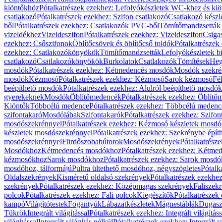
kiöntőkhöz
Pótalkatrészek ezekhez: Lefolyókészletek WC-khez és ki
csatlakozó
Pótalkatrészek ezekhez: Szifon csatlakozó
Csatlakozó készl
ből
Pótalkatrészek ezekhez: Csatlakozók PVC-ből
Tömítőmandzsetták
vizeldékhez
Vizeldeszifon
Pótalkatrészek ezekhez: Vizeldeszifon
Csiga
ezekhez: Csőszifonok
Öblítőcsövek és öblítőcső toldók
Pótalkatrészek
ezekhez: Csatlakozókönyökök
Tömítőmandzsetták
Lefolyókészletek b
csatlakozó
Csatlakozókönyökök
Burkolatok
Csatlakozók
Tömítések
Heg
mosdók
Pótalkatrészek ezekhez: Kétmedencés mosdók
Mosdók szekré
mosdók
Kézmosó
Pótalkatrészek ezekhez: Kézmosó
Sarok kézmosó
Fé
beépíthető mosdók
Pótalkatrészek ezekhez: Alulról beépíthető mosdók
gyerekeknek
Mosdók
Öblítőmedencék
Pótalkatrészek ezekhez: Öblít
Kiöntők
Többcélú medence
Pótalkatrészek ezekhez: Többcélú medenc
szifontakaró
Mosdólábak
Szifontakarók
Pótalkatrészek ezekhez: Szifon
mosdószekrénnyel
Pótalkatrészek ezekhez: Kézmosó készletek mosdó
készletek mosdószekrénnyel
Pótalkatrészek ezekhez: Szekrénybe épí
mosdószekrénnyel
Fürdőszobabútorok
Mosdószekrények
Pótalkatrész
Mosdókhoz
Kétmedencés mosdókhoz
Pótalkatrészek ezekhez: Kétm
kézmosókhoz
Sarok mosdókhoz
Pótalkatrészek ezekhez: Sarok mosd
mosdóhoz, tálformájú
Pultra ültethető mosdóhoz, négyszögletes
Pótalk
Oldalszekrények
Kisméretű oldalsó szekrények
Pótalkatrészek ezekhe
szekrények
Pótalkatrészek ezekhez: Középmagas szekrények
Faliszek
polcok
Pótalkatrészek ezekhez: Fali polcok
Kiegészítők
Pótalkatrészek
kampó
Világítótestek
Fogantyúk
Lábazatkészletek
Mágnestáblák
Dugasz
Tükrök
Integrált világítással
Pótalkatrészek ezekhez: Integrált világításs
világítással
Integrált világítás nélkül
Pótalkatrészek ezekhez: Integrált vi