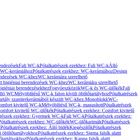
rendezések
Fali WC-k
Pótalkatrészek ezekhez: Fali WC-k
Álló
WC-kerámiához
Pótalkatrészek ezekhez: WC-kerámiához
Design
rendezések WC-khez
WC kerámiára szerelhető
t higiéniai berendezések WC-khez
WC kerámiára szerelhető
igiéniai berendezésekhez
Fogyóeszközök
WC-k és WC-ülőkék
Fali
Álló WC
Mélyöblítésű WC-k falon kívüli öblítőtartályhoz
Pótalkatrészek
tartály szaniterkerámiából készült WC-khez.
Monoblokk
WC-
omfort kivitelű WC-k
Mélyöblítésű WC-k, magasított
Pótalkatrészek
omfort kivitelű WC-ülőkék
Pótalkatrészek ezekhez: Comfort kivitelű
trészek ezekhez: Gyermek WC-k
Fali WC-k
Pótalkatrészek ezekhez:
Pótalkatrészek ezekhez: WC-ülőkék
WC-ülőkarimák
Pótalkatrészek
k
Pótalkatrészek ezekhez: Álló bidék
Kiegészítők
Pótalkatrészek
i öblítőtartályokhoz
Pótalkatrészek ezekhez: Sigma falsík alatti
tőtartályokhoz
Pótalkatrészek ezekhez: Kappa falsík alatti