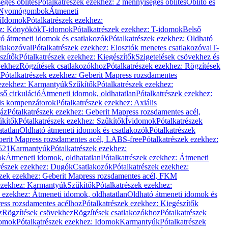
éges öblítés
Pótalkatrészek ezekhez: 2 mennyiséges öblítés
Öblítő és
Nyomógombok
Átmeneti
ű
Idomok
Pótalkatrészek ezekhez:
ez: Könyökök
T-idomok
Pótalkatrészek ezekhez: T-idomok
Belső
ó átmeneti idomok és csatlakozók
Pótalkatrészek ezekhez: Oldható
tlakozóval
Pótalkatrészek ezekhez: Elosztók menetes csatlakozóval
T-
szítők
Pótalkatrészek ezekhez: Kiegészítők
Szigetelések csövekhez és
vekhez
Rögzítések csatlakozókhoz
Pótalkatrészek ezekhez: Rögzítések
l
Pótalkatrészek ezekhez: Geberit Mapress rozsdamentes
 ezekhez: Karmantyúk
Szűkítők
Pótalkatrészek ezekhez:
ső cirkuláció
Átmeneti idomok, oldhatatlan
Pótalkatrészek ezekhez:
is kompenzátorok
Pótalkatrészek ezekhez: Axiális
gáz
Pótalkatrészek ezekhez: Geberit Mapress rozsdamentes acél,
űkítők
Pótalkatrészek ezekhez: Szűkítők
Ívidomok
Pótalkatrészek
tatlan
Oldható átmeneti idomok és csatlakozók
Pótalkatrészek
erit Mapress rozsdamentes acél, LABS-free
Pótalkatrészek ezekhez:
521
Karmantyúk
Pótalkatrészek ezekhez:
ok
Átmeneti idomok, oldhatatlan
Pótalkatrészek ezekhez: Átmeneti
részek ezekhez: Dugók
Csatlakozók
Pótalkatrészek ezekhez:
szek ezekhez: Geberit Mapress rozsdamentes acél, FKM
 ezekhez: Karmantyúk
Szűkítők
Pótalkatrészek ezekhez:
k ezekhez: Átmeneti idomok, oldhatatlan
Oldható átmeneti idomok és
ess rozsdamentes acélhoz
Pótalkatrészek ezekhez: Kiegészítők
z
Rögzítések csövekhez
Rögzítések csatlakozókhoz
Pótalkatrészek
omok
Pótalkatrészek ezekhez: Idomok
Karmantyúk
Pótalkatrészek