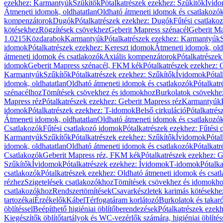
ezekhez: Karmantyúk
Szűkítők
Pótalkatrészek ezekhez: Szűkítők
Ívid
Átmeneti idomok, oldhatatlan
Oldható átmeneti idomok és csatlakozó
kompenzátorok
Dugók
Pótalkatrészek ezekhez: Dugók
Fűtési csatlako
kötésekhez
Rögzítések csövekhez
Geberit Mapress szénacél
Geberit Ma
1.0215
Közdarabok
Karmantyúk
Pótalkatrészek ezekhez: Karmantyúk
idomok
Pótalkatrészek ezekhez: Kereszt idomok
Átmeneti idomok, old
átmeneti idomok és csatlakozók
Axiális kompenzátorok
Pótalkatrésze
idomok
Geberit Mapress szénacél, FKM kék
Pótalkatrészek ezekhez:
Karmantyúk
Szűkítők
Pótalkatrészek ezekhez: Szűkítők
Ívidomok
Pótal
idomok, oldhatatlan
Oldható átmeneti idomok és csatlakozók
Pótalkatr
szénacélhoz
Tömítések csövekhez és idomokhoz
Burkolatok csövekhe
Mapress réz
Pótalkatrészek ezekhez: Geberit Mapress réz
Karmantyúk
idomok
Pótalkatrészek ezekhez: T-idomok
Belső cirkuláció
Pótalkatrés
Átmeneti idomok, oldhatatlan
Oldható átmeneti idomok és csatlakozó
Csatlakozók
Fűtési csatlakozó idomok
Pótalkatrészek ezekhez: Fűtési
Karmantyúk
Szűkítők
Pótalkatrészek ezekhez: Szűkítők
Ívidomok
Pótal
idomok, oldhatatlan
Oldható átmeneti idomok és csatlakozók
Pótalkatr
Csatlakozók
Geberit Mapress réz, FKM kék
Pótalkatrészek ezekhez: 
Szűkítők
Ívidomok
Pótalkatrészek ezekhez: Ívidomok
T-idomok
Pótalk
csatlakozók
Pótalkatrészek ezekhez: Oldható átmeneti idomok és csat
rézhez
Szigetelések csatlakozókhoz
Tömítések csövekhez és idomokh
csatlakozókhoz
Rendszertömítések
Csavarkészletek karimás kötésekhe
tartozékai
Érzékelők
Kábel
Térfogatáram korlátozó
Burkolatok és takar
öblítéssel
Beépíthető higiéniai öblítőberendezések
Pótalkatrészek ezekh
Kiegészítők öblítőtartályok és WC-vezérlők számára, higiéniai öblítés