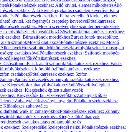
dtetés
Pótalkatrészek ezekhez: Álló kivitel, elemes működtetés
Álló
trészek ezekhez: Álló kivitel, egykaros csaptelep keverővel
Falra
ködtetés
Pótalkatrészek ezekhez: Falra szerelhető kivitel, elemes
elhető kivitel, két fogantyús csaptelep keverővel
Pótalkatrészek
alkatrészek ezekhez: Mosdó szerelvényhez
Szaniter berendezések
z: Lefolyókészletek mosdókhoz
Csőszifonok
Pótalkatrészek ezekhez:
zek ezekhez: Búraszifonok mosdókhoz
Búraszifonok mosdókhoz,
alatti szifonok
Mosdó csatlakozó
Pótalkatrészek ezekhez: Mosdó
k
Állócsövek
Hosszabbítók
Működtetések
Lefolyókészletek mosogató
osógép csatlakozóval
Pótalkatrészek ezekhez: Szifonok mosógép
lakozó
Kiegészítők
Pótalkatrészek ezekhez:
z: Csőszifonok
Falsík alatti szifonok
Pótalkatrészek ezekhez: Falsík
ők
Lefolyókészletek kiöntőkhöz
Pótalkatrészek ezekhez:
zifon csatlakozó
Pótalkatrészek ezekhez: Szifon
Zuhany
Padlóvíz-elvezetés zuhanyokhoz
Pótalkatrészek ezekhez:
hez: Kiegészítők zuhanyfolyókákhoz
Padlóösszefolyó épített
szek ezekhez: Kiegészítők épített zuhanyozók
ezekhez: Kiegészítők fali vízelvezetőkhöz
Zuhanytálcák és
lőelemek
Zuhanytálcák ásványi anyagból
Pótalkatrészek ezekhez:
z: Különleges zuhanytálca
oldalfalak walk-in zuhanyokhoz
Pótalkatrészek ezekhez: Zuhany
észítők
Pótalkatrészek ezekhez: Kiegészítők
Zuhanyok
erendezések csatlakoztatása zuhanyokhoz és
ek ezekhez: Szelepfedéllel
Szelepfedél nélkül
Pótalkatrészek ezekhez: