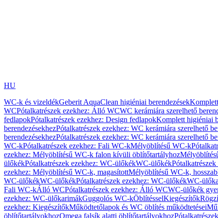
HU
WC-k és vizeldék
Geberit AquaClean higiéniai berendezések
Komplett
WC
Pótalkatrészek ezekhez: Álló WC
WC kerámiára szerelhető beren
fedlapok
Pótalkatrészek ezekhez: Design fedlapok
Komplett higiéniai
berendezésekhez
Pótalkatrészek ezekhez: WC kerámiára szerelhető b
berendezésekhez
Pótalkatrészek ezekhez: WC kerámiára szerelhető b
WC-k
Pótalkatrészek ezekhez: Fali WC-k
Mélyöblítésű WC-k
Pótalkat
ezekhez: Mélyöblítésű WC-k falon kívüli öblítőtartályhoz
Mélyöblíté
ülőkék
Pótalkatrészek ezekhez: WC-ülőkék
WC-ülőkék
Pótalkatrésze
ezekhez: Mélyöblítésű WC-k, magasított
Mélyöblítésű WC-k, hosszabb
WC-ülőkék
WC-ülőkék
Pótalkatrészek ezekhez: WC-ülőkék
WC-ülőka
Fali WC-k
Álló WC
Pótalkatrészek ezekhez: Álló WC
WC-ülőkék gye
ezekhez: WC-ülőkarimák
Guggolós WC-k
Öblítéssel
Kiegészítők
Rögzí
ezekhez: Kiegészítők
Működtetőlapok és WC öblítés működtetései
Műk
öblítőtartályokhoz
Omega falsík alatti öblítőtartályokhoz
Pótalkatrészek