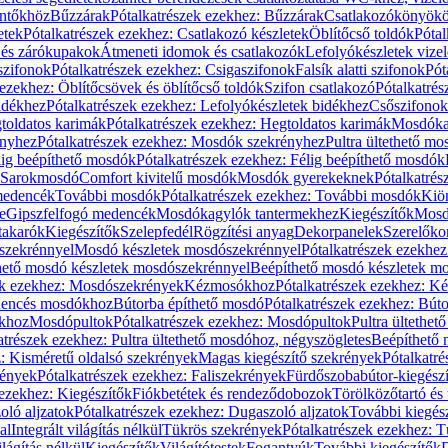
öntőkhöz
Bűzzárak
Pótalkatrészek ezekhez: Bűzzárak
Csatlakozókönyök
etek
Pótalkatrészek ezekhez: Csatlakozó készletek
Öblítőcső toldók
Pótal
 és zárókupakok
Átmeneti idomok és csatlakozók
Lefolyókészletek vize
szifonok
Pótalkatrészek ezekhez: Csigaszifonok
Falsík alatti szifonok
Pót
 ezekhez: Öblítőcsövek és öblítőcső toldók
Szifon csatlakozó
Pótalkatrés
idékhez
Pótalkatrészek ezekhez: Lefolyókészletek bidékhez
Csőszifonok
toldatos karimák
Pótalkatrészek ezekhez: Hegtoldatos karimák
Mosdóka
nyhez
Pótalkatrészek ezekhez: Mosdók szekrényhez
Pultra ültethető m
lig beépíthető mosdók
Pótalkatrészek ezekhez: Félig beépíthető mosdók
Sarokmosdó
Comfort kivitelű mosdók
Mosdók gyerekeknek
Pótalkatré
őmedencék
További mosdók
Pótalkatrészek ezekhez: További mosdók
Kiö
e
Gipszfelfogó medencék
Mosdókagylók tantermekhez
Kiegészítők
Mosdó
takarók
Kiegészítők
Szelepfedél
Rögzítési anyag
Dekorpanelek
Szerelőko
szekrénnyel
Mosdó készletek mosdószekrénnyel
Pótalkatrészek ezekhe
thető mosdó készletek mosdószekrénnyel
Beépíthető mosdó készletek m
ek ezekhez: Mosdószekrények
Kézmosókhoz
Pótalkatrészek ezekhez: 
edencés mosdókhoz
Bútorba építhető mosdó
Pótalkatrészek ezekhez: Bút
ókhoz
Mosdópultok
Pótalkatrészek ezekhez: Mosdópultok
Pultra ültethet
atrészek ezekhez: Pultra ültethető mosdóhoz, négyszögletes
Beépíthető
z: Kisméretű oldalsó szekrények
Magas kiegészítő szekrények
Pótalkatr
rények
Pótalkatrészek ezekhez: Faliszekrények
Fürdőszobabútor-kiegész
 ezekhez: Kiegészítők
Fiókbetétek és rendeződobozok
Törölközőtartó és 
oló aljzatok
Pótalkatrészek ezekhez: Dugaszoló aljzatok
További kiegés
al
Integrált világítás nélkül
Tükrös szekrények
Pótalkatrészek ezekhez: 
lágítás nélkül
Kiegészítők
Világítótestek
Fogantyúk
További kiegészítők
D