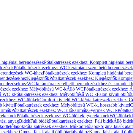
 higiéniai berendezések
Pótalkatrészek ezekhez: Komplett higiéniai be
dezések
Pótalkatrészek ezekhez: WC kerámiára szerelhető berendezések
 berendezések WC-khez
Pótalkatrészek ezekhez: Komplett higiéniai be
erendezésekhez
Kiegészítők
Pótalkatrészek ezekhez: Kiegészítők
Komplet
erendezésekhez
WC kerámiára szerelhető berendezésekhez és komplett h
részek ezekhez: Mélyöblítésű WC-k
Álló WC
Pótalkatrészek ezekhez: 
sű WC-k
Pótalkatrészek ezekhez: Mélyöblítésű WC-k
Falon kívüli öblítő
k ezekhez: WC-ülőkék
Comfort kivitelű WC-k
Pótalkatrészek ezekhez: C
 kivitel
Pótalkatrészek ezekhez: Mélyöblítésű WC-k, hosszabb kivitel
C
rimák
Pótalkatrészek ezekhez: WC-ülőkarimák
Gyermek WC-k
Pótalka
rekeknek
Pótalkatrészek ezekhez: WC-ülőkék gyerekeknek
WC-ülőkék
tési anyag
Bidék
Fali bidék
Pótalkatrészek ezekhez: Fali bidék
Álló bidé
ödtetőlapok
Pótalkatrészek ezekhez: Működtetőlapok
Sigma falsík alatt
 ezekhez: Omega falsík alatti öblítőtartályokhoz
Kappa falsík alatti öblí