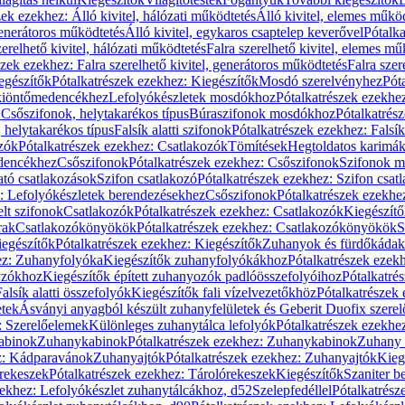
zek ezekhez: Álló kivitel, hálózati működtetés
Álló kivitel, elemes műkö
generátoros működtetés
Álló kivitel, egykaros csaptelep keverővel
Pótalka
erelhető kivitel, hálózati működtetés
Falra szerelhető kivitel, elemes mű
szek ezekhez: Falra szerelhető kivitel, generátoros működtetés
Falra szer
egészítők
Pótalkatrészek ezekhez: Kiegészítők
Mosdó szerelvényhez
Pót
 kiöntőmedencékhez
Lefolyókészletek mosdókhoz
Pótalkatrészek ezekhe
 Csőszifonok, helytakarékos típus
Búraszifonok mosdókhoz
Pótalkatrés
helytakarékos típus
Falsík alatti szifonok
Pótalkatrészek ezekhez: Falsík 
zók
Pótalkatrészek ezekhez: Csatlakozók
Tömítések
Hegtoldatos karimá
edencékhez
Csőszifonok
Pótalkatrészek ezekhez: Csőszifonok
Szifonok m
tó csatlakozások
Szifon csatlakozó
Pótalkatrészek ezekhez: Szifon csat
z: Lefolyókészletek berendezésekhez
Csőszifonok
Pótalkatrészek ezekhe
elt szifonok
Csatlakozók
Pótalkatrészek ezekhez: Csatlakozók
Kiegészít
rak
Csatlakozókönyökök
Pótalkatrészek ezekhez: Csatlakozókönyökök
S
egészítők
Pótalkatrészek ezekhez: Kiegészítők
Zuhanyok és fürdőkádak
ez: Zuhanyfolyóka
Kiegészítők zuhanyfolyókákhoz
Pótalkatrészek ezek
nyzókhoz
Kiegészítők épített zuhanyozók padlóösszefolyóihoz
Pótalkatré
alsík alatti összefolyók
Kiegészítők fali vízelvezetőkhöz
Pótalkatrészek 
etek
Ásványi anyagból készült zuhanyfelületek és Geberit Duofix szere
: Szerelőelemek
Különleges zuhanytálca lefolyók
Pótalkatrészek ezekhe
abinok
Zuhanykabinok
Pótalkatrészek ezekhez: Zuhanykabinok
Zuhany 
ez: Kádparavánok
Zuhanyajtók
Pótalkatrészek ezekhez: Zuhanyajtók
Kieg
rekeszek
Pótalkatrészek ezekhez: Tárolórekeszek
Kiegészítők
Szaniter b
zekhez: Lefolyókészlet zuhanytálcákhoz, d52
Szelepfedéllel
Pótalkatrész