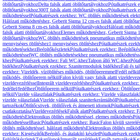
öblítőtartályokhoz
Delta falsík alatti öblítőtartályokhoz
Pótalkatrészek e
öblítőtartályokhoz
300T falsík alatti öblítőtartályokhoz
Pótalkatrészek e
működtetéssel
Pótalkatrészek ezekhez: WC öblítés működtetések elekt
Hálózati működtetéshez, Geberit Sigma 12 cm-es falsík alatti öblítőta
Geberit Sigma 8 cm-es falsík alatti öblítőtartályokhoz
Hálózati működte
falsík alatti öblítőtartályokhoz
Elemes működtetéshez, Geberit Sigma 12 
öblítőtartályokhoz
WC öblítés működtetések pneumatikus működtetéss
mennyiséges öblítéshez
1 mennyiséges öblítéshez
Pótalkatrészek ezekh
működtetésekhez
Beépítőkészletek
Pótalkatrészek ezekhez: Beépítőkés
működtetéssel
WC öblítés működtetésekhez pneumatikus működtetéss
khez
Pótalkatrészek ezekhez: Fali WC-khez
Talpon álló WC-khez
Póta
bidékhez
Pótalkatrészek ezekhez: Szanitermodulok bidékhez
Fali és t
ezekhez: Vizeldék, vízöblítéses működés, öblítőperemmel
Fedél nélkü
működés, öblítőperem nélkül
Falon kívüli vagy falsík alatti vizeldevez
vizeldevezérléssel
Integrált vizeldevezérléshez
Pótalkatrészek ezekhez: 
fedéllel/fedélhez
Öblítőperem nélkül
Pótalkatrészek ezekhez: Öblítőpe
nélkül
Vizelde válaszfalak
Pótalkatrészek ezekhez: Vizelde válaszfalak
vizelde válaszfalak
Vizelde válaszfalak szaniterkerámiából
Pótalkatrés
tartozékok
Öblítőcsövek, öblítőívek és átmeneti idomok
Pótalkatrészek
csatlakoztatása
Vizeldevezérlések
Falsík alatt
Pótalkatrészek ezekhez: Fa
működtetés
Elektronikus öblítés működtetéssel, elemes működtetés
Pót
működtetéssel
Basic
Pótalkatrészek ezekhez: Basic
Falon kívüli szerelé
öblítés működtetéssel, hálózati működtetés
Elektronikus öblítés működ
ezekhez: Kiegészítők
Beépítő- és átalakító készlet
Pótalkatrészek ezekhe
Felújítókészletek
Takarólapok
Integrált vezérlések
Egyéb tartozékok
Kez