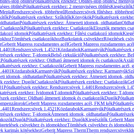
blítés-stop öblítés
Pótalkatrészek ezekhez: Öblítés-stop öblítés
2 mennyis
éges öblítés
Pótalkatrészek ezekhez: 2 mennyiséges öblítés
Kiegészítők
 Mepla
Rendszercsövek, többrétegű
Rendszercsövek fűtéshez, többréteg
kítők
Pótalkatrészek ezekhez: Szűkítők
Könyökök
Pótalkatrészek ezekh
ldhatatlan
Pótalkatrészek ezekhez: Átmeneti idomok, oldhatatlan
Oldhat
k
Csatlakozók
Pótalkatrészek ezekhez: Csatlakozók
Elosztók menetes csa
atlakozó idomok
Pótalkatrészek ezekhez: Fűtési csatlakozó idomok
Kiegé
mokhoz
Tömítések csatlakozókhoz
Burkolatok csövekhez
Rögzítések csö
z
Geberit Mapress rozsdamentes acél
Geberit Mapress rozsdamentes acé
 1.4401
Rendszercsövek 1.4521
Közdarabok
Karmantyúk
Pótalkatrészek
atrészek ezekhez: T-idomok
Belső cirkuláció
Pótalkatrészek ezekhez: Bel
k
Pótalkatrészek ezekhez: Oldható átmeneti idomok és csatlakozók
Axiál
alkatrészek ezekhez: Csatlakozók
Geberit Mapress rozsdamentes acél, 
1.4401
Közdarabok
Karmantyúk
Pótalkatrészek ezekhez: Karmantyúk
Sz
ti idomok, oldhatatlan
Pótalkatrészek ezekhez: Átmeneti idomok, oldha
ek ezekhez: Dugók
Csatlakozók
Pótalkatrészek ezekhez: Csatlakozók
Geb
01
Pótalkatrészek ezekhez: Rendszercsövek 1.4401
Rendszercsövek 1.4
katrészek ezekhez: Ívidomok
T-idomok
Pótalkatrészek ezekhez: T-idom
észek ezekhez: Oldható átmeneti idomok és csatlakozók
Dugók
Pótalkat
kompenzátorok
Geberit Mapress rozsdamentes acél, FKM kék
Pótalkatré
1.4401
Rendszercsövek 1.4521
Közdarabok
Karmantyúk
Pótalkatrészek
atrészek ezekhez: T-idomok
Átmeneti idomok, oldhatatlan
Pótalkatrésze
lakozók
Dugók
Pótalkatrészek ezekhez: Dugók
Kiegészítők Geberit Mapr
igetelések csövekhez és idomokhoz
Tömítések csövekhez és idomokho
ek karimás kötésekhez
Geberit Mapress Therm
Therm rendszercsövek
Id