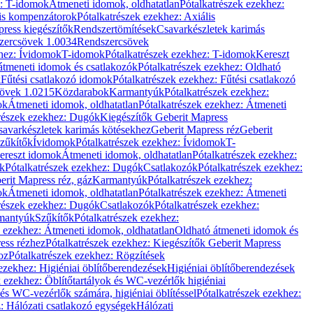
z: T-idomok
Átmeneti idomok, oldhatatlan
Pótalkatrészek ezekhez:
is kompenzátorok
Pótalkatrészek ezekhez: Axiális
ress kiegészítők
Rendszertömítések
Csavarkészletek karimás
zercsövek 1.0034
Rendszercsövek
khez: Ívidomok
T-idomok
Pótalkatrészek ezekhez: T-idomok
Kereszt
átmeneti idomok és csatlakozók
Pótalkatrészek ezekhez: Oldható
k
Fűtési csatlakozó idomok
Pótalkatrészek ezekhez: Fűtési csatlakozó
övek 1.0215
Közdarabok
Karmantyúk
Pótalkatrészek ezekhez:
ok
Átmeneti idomok, oldhatatlan
Pótalkatrészek ezekhez: Átmeneti
részek ezekhez: Dugók
Kiegészítők Geberit Mapress
savarkészletek karimás kötésekhez
Geberit Mapress réz
Geberit
Szűkítők
Ívidomok
Pótalkatrészek ezekhez: Ívidomok
T-
Kereszt idomok
Átmeneti idomok, oldhatatlan
Pótalkatrészek ezekhez:
k
Pótalkatrészek ezekhez: Dugók
Csatlakozók
Pótalkatrészek ezekhez:
erit Mapress réz, gáz
Karmantyúk
Pótalkatrészek ezekhez:
ok
Átmeneti idomok, oldhatatlan
Pótalkatrészek ezekhez: Átmeneti
részek ezekhez: Dugók
Csatlakozók
Pótalkatrészek ezekhez:
rmantyúk
Szűkítők
Pótalkatrészek ezekhez:
k ezekhez: Átmeneti idomok, oldhatatlan
Oldható átmeneti idomok és
ess rézhez
Pótalkatrészek ezekhez: Kiegészítők Geberit Mapress
oz
Pótalkatrészek ezekhez: Rögzítések
ezekhez: Higiéniai öblítőberendezések
Higiéniai öblítőberendezések
k ezekhez: Öblítőtartályok és WC-vezérlők higiéniai
 és WC-vezérlők számára, higiéniai öblítéssel
Pótalkatrészek ezekhez:
: Hálózati csatlakozó egységek
Hálózati