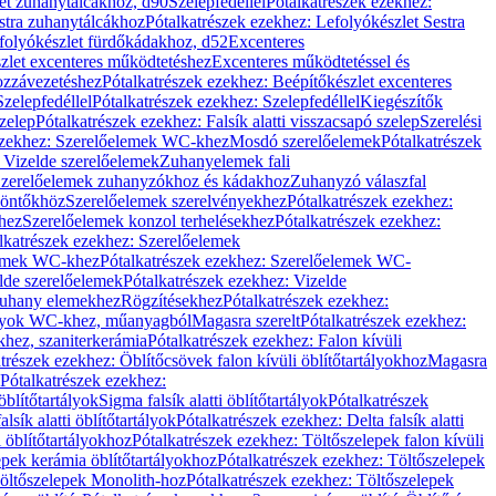
let zuhanytálcákhoz, d90
Szelepfedéllel
Pótalkatrészek ezekhez:
stra zuhanytálcákhoz
Pótalkatrészek ezekhez: Lefolyókészlet Sestra
efolyókészlet fürdőkádakhoz, d52
Excenteres
szlet excenteres működtetéshez
Excenteres működtetéssel és
ozzávezetéshez
Pótalkatrészek ezekhez: Beépítőkészlet excenteres
Szelepfedéllel
Pótalkatrészek ezekhez: Szelepfedéllel
Kiegészítők
szelep
Pótalkatrészek ezekhez: Falsík alatti visszacsapó szelep
Szerelési
ezekhez: Szerelőelemek WC-khez
Mosdó szerelőelemek
Pótalkatrészek
 Vizelde szerelőelemek
Zuhanyelemek fali
 Szerelőelemek zuhanyzókhoz és kádakhoz
Zuhanyzó válaszfal
iöntőkhöz
Szerelőelemek szerelvényekhez
Pótalkatrészek ezekhez:
hez
Szerelőelemek konzol terhelésekhez
Pótalkatrészek ezekhez:
lkatrészek ezekhez: Szerelőelemek
lemek WC-khez
Pótalkatrészek ezekhez: Szerelőelemek WC-
lde szerelőelemek
Pótalkatrészek ezekhez: Vizelde
uhany elemekhez
Rögzítésekhez
Pótalkatrészek ezekhez:
rtályok WC-khez, műanyagból
Magasra szerelt
Pótalkatrészek ezekhez:
khez, szaniterkerámia
Pótalkatrészek ezekhez: Falon kívüli
trészek ezekhez: Öblítőcsövek falon kívüli öblítőtartályokhoz
Magasra
Pótalkatrészek ezekhez:
 öblítőtartályok
Sigma falsík alatti öblítőtartályok
Pótalkatrészek
alsík alatti öblítőtartályok
Pótalkatrészek ezekhez: Delta falsík alatti
 öblítőtartályokhoz
Pótalkatrészek ezekhez: Töltőszelepek falon kívüli
epek kerámia öblítőtartályokhoz
Pótalkatrészek ezekhez: Töltőszelepek
öltőszelepek Monolith-hoz
Pótalkatrészek ezekhez: Töltőszelepek