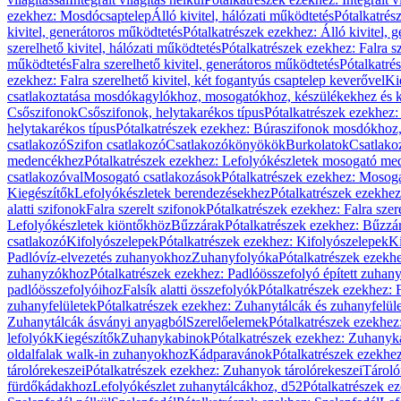
ezekhez: Mosdócsaptelep
Álló kivitel, hálózati működtetés
Pótalkatrés
kivitel, generátoros működtetés
Pótalkatrészek ezekhez: Álló kivitel, 
szerelhető kivitel, hálózati működtetés
Pótalkatrészek ezekhez: Falra sz
működtetés
Falra szerelhető kivitel, generátoros működtetés
Pótalkatré
ezekhez: Falra szerelhető kivitel, két fogantyús csaptelep keverővel
Ki
csatlakoztatása mosdókagylókhoz, mosogatókhoz, készülékekhez és
Csőszifonok
Csőszifonok, helytakarékos típus
Pótalkatrészek ezekhez:
helytakarékos típus
Pótalkatrészek ezekhez: Búraszifonok mosdókhoz, 
csatlakozó
Szifon csatlakozó
Csatlakozókönyökök
Burkolatok
Csatlako
medencékhez
Pótalkatrészek ezekhez: Lefolyókészletek mosogató m
csatlakozóval
Mosogató csatlakozások
Pótalkatrészek ezekhez: Mosoga
Kiegészítők
Lefolyókészletek berendezésekhez
Pótalkatrészek ezekhe
alatti szifonok
Falra szerelt szifonok
Pótalkatrészek ezekhez: Falra szer
Lefolyókészletek kiöntőkhöz
Bűzzárak
Pótalkatrészek ezekhez: Bűzzá
csatlakozó
Kifolyószelepek
Pótalkatrészek ezekhez: Kifolyószelepek
Ki
Padlóvíz-elvezetés zuhanyokhoz
Zuhanyfolyóka
Pótalkatrészek ezekh
zuhanyzókhoz
Pótalkatrészek ezekhez: Padlóösszefolyó épített zuha
padlóösszefolyóihoz
Falsík alatti összefolyók
Pótalkatrészek ezekhez: F
zuhanyfelületek
Pótalkatrészek ezekhez: Zuhanytálcák és zuhanyfelül
Zuhanytálcák ásványi anyagból
Szerelőelemek
Pótalkatrészek ezekhez
lefolyók
Kiegészítők
Zuhanykabinok
Pótalkatrészek ezekhez: Zuhanyk
oldalfalak walk-in zuhanyokhoz
Kádparavánok
Pótalkatrészek ezekh
tárolórekeszei
Pótalkatrészek ezekhez: Zuhanyok tárolórekeszei
Tároló
fürdőkádakhoz
Lefolyókészlet zuhanytálcákhoz, d52
Pótalkatrészek e