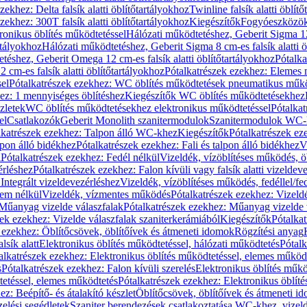
zekhez: Delta falsík alatti öblítőtartályokhoz
Twinline falsík alatti öblít
zekhez: 300T falsík alatti öblítőtartályokhoz
Kiegészítők
Fogyóeszközö
ronikus öblítés működtetéssel
Hálózati működtetéshez, Geberit Sigma 12 
rtályokhoz
Hálózati működtetéshez, Geberit Sigma 8 cm-es falsík alatti ö
téshez, Geberit Omega 12 cm-es falsík alatti öblítőtartályokhoz
Pótalk
cm-es falsík alatti öblítőtartályokhoz
Pótalkatrészek ezekhez: Elemes m
el
Pótalkatrészek ezekhez: WC öblítés működtetések pneumatikus műkö
ez: 1 mennyiséges öblítéshez
Kiegészítők WC öblítés működtetésekhez
zletek
WC öblítés működtetésekhez elektronikus működtetéssel
Pótalka
el
Csatlakozók
Geberit Monolith szanitermodulok
Szanitermodulok WC-
lkatrészek ezekhez: Talpon álló WC-khez
Kiegészítők
Pótalkatrészek ez
alpon álló bidékhez
Pótalkatrészek ezekhez: Fali és talpon álló bidékhez
V
l
Pótalkatrészek ezekhez: Fedél nélkül
Vizeldék, vízöblítéses működés, ö
érléshez
Pótalkatrészek ezekhez: Falon kívüli vagy falsík alatti vizeldev
Integrált vizeldevezérléshez
Vizeldék, vízöblítéses működés, fedéllel/fe
rem nélkül
Vizeldék, vízmentes működés
Pótalkatrészek ezekhez: Vizel
Műanyag vizelde válaszfalak
Pótalkatrészek ezekhez: Műanyag vizelde 
zek ezekhez: Vizelde válaszfalak szaniterkerámiából
Kiegészítők
Pótalka
 ezekhez: Öblítőcsövek, öblítőívek és átmeneti idomok
Rögzítési anyag
lsík alatt
Elektronikus öblítés működtetéssel, hálózati működtetés
Pótalk
alkatrészek ezekhez: Elektronikus öblítés működtetéssel, elemes működ
s
Pótalkatrészek ezekhez: Falon kívüli szerelés
Elektronikus öblítés műkö
tetéssel, elemes működtetés
Pótalkatrészek ezekhez: Elektronikus öblít
z: Beépítő- és átalakító készlet
Öblítőcsövek, öblítőívek és átmeneti i
elési segédletek
Szaniter berendezések csatlakoztatása WC-khez, vizel