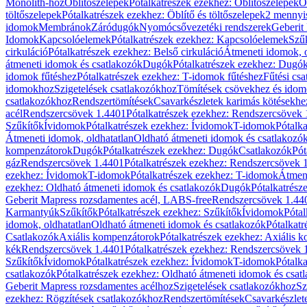
Monolith-hoz
Öblítőszelepek
Pótalkatrészek ezekhez: Öblítőszelepek
Ö
töltőszelepek
Pótalkatrészek ezekhez: Öblítő és töltőszelepek
2 mennyis
idomok
Membránok
Záródugók
Nyomócsővezetéki rendszerek
Geberit
Idomok
Kapcsolóelemek
Pótalkatrészek ezekhez: Kapcsolóelemek
Szű
cirkuláció
Pótalkatrészek ezekhez: Belső cirkuláció
Átmeneti idomok, o
átmeneti idomok és csatlakozók
Dugók
Pótalkatrészek ezekhez: Dugó
idomok fűtéshez
Pótalkatrészek ezekhez: T-idomok fűtéshez
Fűtési cs
idomokhoz
Szigetelések csatlakozókhoz
Tömítések csövekhez és ido
csatlakozókhoz
Rendszertömítések
Csavarkészletek karimás kötésekhe
acél
Rendszercsövek 1.4401
Pótalkatrészek ezekhez: Rendszercsövek
Szűkítők
Ívidomok
Pótalkatrészek ezekhez: Ívidomok
T-idomok
Pótalk
Átmeneti idomok, oldhatatlan
Oldható átmeneti idomok és csatlakozó
kompenzátorok
Dugók
Pótalkatrészek ezekhez: Dugók
Csatlakozók
Pót
gáz
Rendszercsövek 1.4401
Pótalkatrészek ezekhez: Rendszercsövek 
ezekhez: Ívidomok
T-idomok
Pótalkatrészek ezekhez: T-idomok
Átmene
ezekhez: Oldható átmeneti idomok és csatlakozók
Dugók
Pótalkatrész
Geberit Mapress rozsdamentes acél, LABS-free
Rendszercsövek 1.44
Karmantyúk
Szűkítők
Pótalkatrészek ezekhez: Szűkítők
Ívidomok
Pótal
idomok, oldhatatlan
Oldható átmeneti idomok és csatlakozók
Pótalkatr
Csatlakozók
Axiális kompenzátorok
Pótalkatrészek ezekhez: Axiális 
kék
Rendszercsövek 1.4401
Pótalkatrészek ezekhez: Rendszercsövek 
Szűkítők
Ívidomok
Pótalkatrészek ezekhez: Ívidomok
T-idomok
Pótalk
csatlakozók
Pótalkatrészek ezekhez: Oldható átmeneti idomok és csat
Geberit Mapress rozsdamentes acélhoz
Szigetelések csatlakozókhoz
Sz
ezekhez: Rögzítések csatlakozókhoz
Rendszertömítések
Csavarkészlet