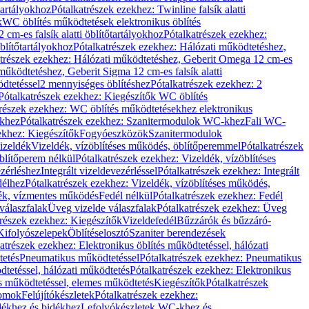
őtartályokhoz
Pótalkatrészek ezekhez: Twinline falsík alatti
k
WC öblítés működtetések elektronikus öblítés
cm-es falsík alatti öblítőtartályokhoz
Pótalkatrészek ezekhez:
blítőtartályokhoz
Pótalkatrészek ezekhez: Hálózati működtetéshez,
atrészek ezekhez: Hálózati működtetéshez, Geberit Omega 12 cm-es
űködtetéshez, Geberit Sigma 12 cm-es falsík alatti
dtetéssel
2 mennyiséges öblítéshez
Pótalkatrészek ezekhez: 2
Pótalkatrészek ezekhez: Kiegészítők WC öblítés
trészek ezekhez: WC öblítés működtetésekhez elektronikus
khez
Pótalkatrészek ezekhez: Szanitermodulok WC-khez
Fali WC-
ekhez: Kiegészítők
Fogyóeszközök
Szanitermodulok
izeldék
Vizeldék, vízöblítéses működés, öblítőperemmel
Pótalkatrészek
blítőperem nélkül
Pótalkatrészek ezekhez: Vizeldék, vízöblítéses
ezérléshez
Integrált vizeldevezérléssel
Pótalkatrészek ezekhez: Integrált
délhez
Pótalkatrészek ezekhez: Vizeldék, vízöblítéses működés,
dék, vízmentes működés
Fedél nélkül
Pótalkatrészek ezekhez: Fedél
válaszfalak
Üveg vizelde válaszfalak
Pótalkatrészek ezekhez: Üveg
trészek ezekhez: Kiegészítők
Vizeldefedél
Bűzzárók és bűzzáró-
Kifolyószelepek
Öblítéselosztó
Szaniter berendezések
atrészek ezekhez: Elektronikus öblítés működtetéssel, hálózati
tetés
Pneumatikus működtetéssel
Pótalkatrészek ezekhez: Pneumatikus
dtetéssel, hálózati működtetés
Pótalkatrészek ezekhez: Elektronikus
és működtetéssel, elemes működtetés
Kiegészítők
Pótalkatrészek
domok
Felújítókészletek
Pótalkatrészek ezekhez:
dékhez és bidékhez
Lefolyókészletek WC-khez és