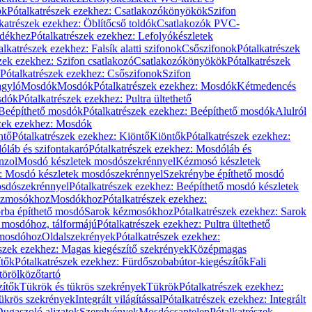
ök
Pótalkatrészek ezekhez: Csatlakozókönyökök
Szifon
katrészek ezekhez: Öblítőcső toldók
Csatlakozók PVC-
ldékhez
Pótalkatrészek ezekhez: Lefolyókészletek
alkatrészek ezekhez: Falsík alatti szifonok
Csőszifonok
Pótalkatrészek
zek ezekhez: Szifon csatlakozó
Csatlakozókönyökök
Pótalkatrészek
Pótalkatrészek ezekhez: Csőszifonok
Szifon
gyló
Mosdók
Mosdók
Pótalkatrészek ezekhez: Mosdók
Kétmedencés
osdók
Pótalkatrészek ezekhez: Pultra ültethető
Beépíthető mosdók
Pótalkatrészek ezekhez: Beépíthető mosdók
Alulról
szek ezekhez: Mosdók
ntő
Pótalkatrészek ezekhez: Kiöntő
Kiöntők
Pótalkatrészek ezekhez:
láb és szifontakaró
Pótalkatrészek ezekhez: Mosdóláb és
nzol
Mosdó készletek mosdószekrénnyel
Kézmosó készletek
z: Mosdó készletek mosdószekrénnyel
Szekrénybe építhető mosdó
osdószekrénnyel
Pótalkatrészek ezekhez: Beépíthető mosdó készletek
Kézmosókhoz
Mosdókhoz
Pótalkatrészek ezekhez:
orba építhető mosdó
Sarok kézmosókhoz
Pótalkatrészek ezekhez: Sarok
ő mosdóhoz, tálformájú
Pótalkatrészek ezekhez: Pultra ültethető
 mosdóhoz
Oldalszekrények
Pótalkatrészek ezekhez:
észek ezekhez: Magas kiegészítő szekrények
Középmagas
ítők
Pótalkatrészek ezekhez: Fürdőszobabútor-kiegészítők
Fali
törölközőtartó
zítők
Tükrök és tükrös szekrények
Tükrök
Pótalkatrészek ezekhez:
Tükrös szekrények
Integrált világítással
Pótalkatrészek ezekhez: Integrált
ugaszoló aljzatok
Szerelvények
Mosdócsaptelep
Pótalkatrészek