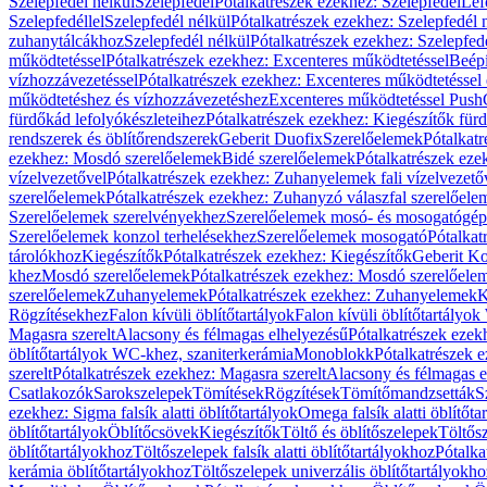
Szelepfedél nélkül
Szelepfedél
Pótalkatrészek ezekhez: Szelepfedél
Lef
Szelepfedéllel
Szelepfedél nélkül
Pótalkatrészek ezekhez: Szelepfedél 
zuhanytálcákhoz
Szelepfedél nélkül
Pótalkatrészek ezekhez: Szelepfed
működtetéssel
Pótalkatrészek ezekhez: Excenteres működtetéssel
Beépí
vízhozzávezetéssel
Pótalkatrészek ezekhez: Excenteres működtetéssel 
működtetéshez és vízhozzávezetéshez
Excenteres működtetéssel Push
fürdőkád lefolyókészleteihez
Pótalkatrészek ezekhez: Kiegészítők fürd
rendszerek és öblítőrendszerek
Geberit Duofix
Szerelőelemek
Pótalkat
ezekhez: Mosdó szerelőelemek
Bidé szerelőelemek
Pótalkatrészek eze
vízelvezetővel
Pótalkatrészek ezekhez: Zuhanyelemek fali vízelvezető
szerelőelemek
Pótalkatrészek ezekhez: Zuhanyzó válaszfal szerelőele
Szerelőelemek szerelvényekhez
Szerelőelemek mosó- és mosogatógé
Szerelőelemek konzol terhelésekhez
Szerelőelemek mosogató
Pótalkat
tárolókhoz
Kiegészítők
Pótalkatrészek ezekhez: Kiegészítők
Geberit K
khez
Mosdó szerelőelemek
Pótalkatrészek ezekhez: Mosdó szerelőele
szerelőelemek
Zuhanyelemek
Pótalkatrészek ezekhez: Zuhanyelemek
K
Rögzítésekhez
Falon kívüli öblítőtartályok
Falon kívüli öblítőtartály
Magasra szerelt
Alacsony és félmagas elhelyezésű
Pótalkatrészek ezek
öblítőtartályok WC-khez, szaniterkerámia
Monoblokk
Pótalkatrészek 
szerelt
Pótalkatrészek ezekhez: Magasra szerelt
Alacsony és félmagas e
Csatlakozók
Sarokszelepek
Tömítések
Rögzítések
Tömítőmandzsetták
S
ezekhez: Sigma falsík alatti öblítőtartályok
Omega falsík alatti öblítőta
öblítőtartályok
Öblítőcsövek
Kiegészítők
Töltő és öblítőszelepek
Töltős
öblítőtartályokhoz
Töltőszelepek falsík alatti öblítőtartályokhoz
Pótalka
kerámia öblítőtartályokhoz
Töltőszelepek univerzális öblítőtartályokho