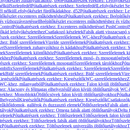
olyókészlet zuhanytálcákhoz, d90
Pótalkatrészek ezekhez: Lefolyókész
nélkül
Szelepfedél
Pótalkatrészek ezekhez: Szelepfedél
Lefolyókészlet Se
él nélkül
Lefolyókészlet fürdőkádakhoz, d52
Pótalkatrészek ezekhez: L
tőkészlet excenteres működtetéshez
Pótalkatrészek ezekhez: Beépítőké
és vízhozzávezetéssel
Beépítőkészlet excenteres működtetéshez és vízh
Control
Pótalkatrészek ezekhez: Excenteres működtetéssel PushControl
őkád lefolyókészleteihez
Csatlakozó készletek
Falsík alatti visszacsapó 
részek ezekhez: Szerelőelemek
Szerelőelemek WC-khez
Pótalkatrészek 
khez: Bidé szerelőelemek
Vizelde szerelőelemek
Pótalkatrészek ezekhez:
vel
Szerelőelemek zuhanyzókhoz és kádakhoz
Pótalkatrészek ezekhez:
mek
Szerelőelemek kiöntőkhöz
Pótalkatrészek ezekhez: Szerelőelemek k
pekhez
Pótalkatrészek ezekhez: Szerelőelemek mosó- és mosogatógépek
részek ezekhez: Szerelőelemek mosogató
Szerelőelemek tárolókhoz
Póta
ombifix
Szerelőelemek
Pótalkatrészek ezekhez: Szerelőelemek
Szerelőe
mek
Bidé szerelőelemek
Pótalkatrészek ezekhez: Bidé szerelőelemek
Vize
iegészítők
Pótalkatrészek ezekhez: Kiegészítők
WC-szerelőelemekhez
Z
ok WC-khez, műanyagból
Pótalkatrészek ezekhez: Falon kívüli öblítőta
hez: Alacsony és félmagas elhelyezésű
Falon kívüli öblítőtartályok WC-
ezekhez: Monoblokk
Öblítőcsövek falon kívüli öblítőtartályokhoz
Pótalka
lhelyezésű
Kiegészítők
Pótalkatrészek ezekhez: Kiegészítők
Csatlakozók
zűkítőidomok, gallérok és duzzasztó elemek
Öblítőszelepek
Falsík alatti
rtályok
Pótalkatrészek ezekhez: Omega falsík alatti öblítőtartályok
Delta f
zelepek
Pótalkatrészek ezekhez: Töltőszelepek
Töltőszelepek falon kívüli
trészek ezekhez: Töltőszelepek falsík alatti öblítőtartályokhoz
Töltőszel
z
Pótalkatrészek ezekhez: Töltőszelepek univerzális öblítőtartályokhoz
T