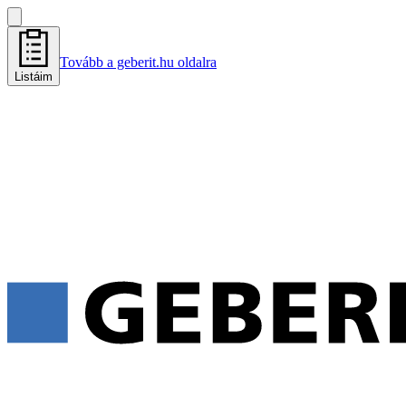
Tovább a geberit.hu oldalra
Listáim