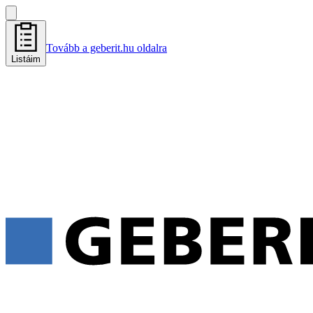
Tovább a geberit.hu oldalra
Listáim