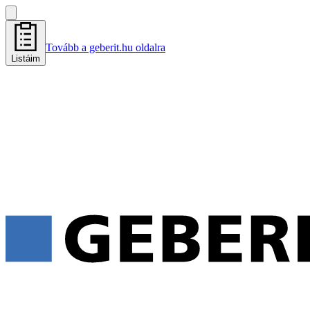
Tovább a geberit.hu oldalra
Listáim