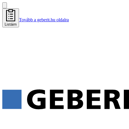
Tovább a geberit.hu oldalra
Listáim