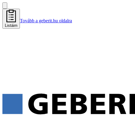
Tovább a geberit.hu oldalra
Listáim