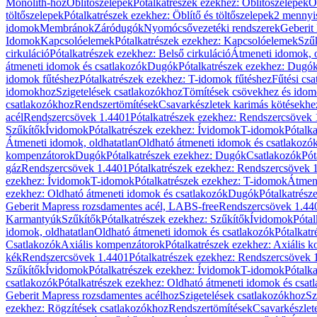
Monolith-hoz
Öblítőszelepek
Pótalkatrészek ezekhez: Öblítőszelepek
Ö
töltőszelepek
Pótalkatrészek ezekhez: Öblítő és töltőszelepek
2 mennyis
idomok
Membránok
Záródugók
Nyomócsővezetéki rendszerek
Geberit
Idomok
Kapcsolóelemek
Pótalkatrészek ezekhez: Kapcsolóelemek
Szű
cirkuláció
Pótalkatrészek ezekhez: Belső cirkuláció
Átmeneti idomok, o
átmeneti idomok és csatlakozók
Dugók
Pótalkatrészek ezekhez: Dugó
idomok fűtéshez
Pótalkatrészek ezekhez: T-idomok fűtéshez
Fűtési cs
idomokhoz
Szigetelések csatlakozókhoz
Tömítések csövekhez és ido
csatlakozókhoz
Rendszertömítések
Csavarkészletek karimás kötésekhe
acél
Rendszercsövek 1.4401
Pótalkatrészek ezekhez: Rendszercsövek
Szűkítők
Ívidomok
Pótalkatrészek ezekhez: Ívidomok
T-idomok
Pótalk
Átmeneti idomok, oldhatatlan
Oldható átmeneti idomok és csatlakozó
kompenzátorok
Dugók
Pótalkatrészek ezekhez: Dugók
Csatlakozók
Pót
gáz
Rendszercsövek 1.4401
Pótalkatrészek ezekhez: Rendszercsövek 
ezekhez: Ívidomok
T-idomok
Pótalkatrészek ezekhez: T-idomok
Átmene
ezekhez: Oldható átmeneti idomok és csatlakozók
Dugók
Pótalkatrész
Geberit Mapress rozsdamentes acél, LABS-free
Rendszercsövek 1.44
Karmantyúk
Szűkítők
Pótalkatrészek ezekhez: Szűkítők
Ívidomok
Pótal
idomok, oldhatatlan
Oldható átmeneti idomok és csatlakozók
Pótalkatr
Csatlakozók
Axiális kompenzátorok
Pótalkatrészek ezekhez: Axiális 
kék
Rendszercsövek 1.4401
Pótalkatrészek ezekhez: Rendszercsövek 
Szűkítők
Ívidomok
Pótalkatrészek ezekhez: Ívidomok
T-idomok
Pótalk
csatlakozók
Pótalkatrészek ezekhez: Oldható átmeneti idomok és csat
Geberit Mapress rozsdamentes acélhoz
Szigetelések csatlakozókhoz
Sz
ezekhez: Rögzítések csatlakozókhoz
Rendszertömítések
Csavarkészlet