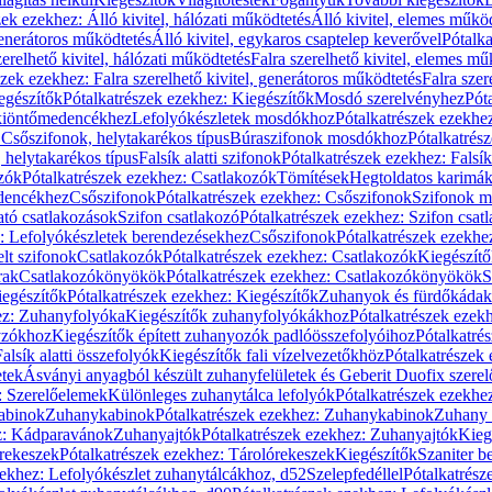
zek ezekhez: Álló kivitel, hálózati működtetés
Álló kivitel, elemes műkö
generátoros működtetés
Álló kivitel, egykaros csaptelep keverővel
Pótalka
erelhető kivitel, hálózati működtetés
Falra szerelhető kivitel, elemes mű
szek ezekhez: Falra szerelhető kivitel, generátoros működtetés
Falra szer
egészítők
Pótalkatrészek ezekhez: Kiegészítők
Mosdó szerelvényhez
Pót
 kiöntőmedencékhez
Lefolyókészletek mosdókhoz
Pótalkatrészek ezekhe
 Csőszifonok, helytakarékos típus
Búraszifonok mosdókhoz
Pótalkatrés
helytakarékos típus
Falsík alatti szifonok
Pótalkatrészek ezekhez: Falsík 
zók
Pótalkatrészek ezekhez: Csatlakozók
Tömítések
Hegtoldatos karimá
edencékhez
Csőszifonok
Pótalkatrészek ezekhez: Csőszifonok
Szifonok m
tó csatlakozások
Szifon csatlakozó
Pótalkatrészek ezekhez: Szifon csat
z: Lefolyókészletek berendezésekhez
Csőszifonok
Pótalkatrészek ezekhe
elt szifonok
Csatlakozók
Pótalkatrészek ezekhez: Csatlakozók
Kiegészít
rak
Csatlakozókönyökök
Pótalkatrészek ezekhez: Csatlakozókönyökök
S
egészítők
Pótalkatrészek ezekhez: Kiegészítők
Zuhanyok és fürdőkádak
ez: Zuhanyfolyóka
Kiegészítők zuhanyfolyókákhoz
Pótalkatrészek ezek
nyzókhoz
Kiegészítők épített zuhanyozók padlóösszefolyóihoz
Pótalkatré
alsík alatti összefolyók
Kiegészítők fali vízelvezetőkhöz
Pótalkatrészek 
etek
Ásványi anyagból készült zuhanyfelületek és Geberit Duofix szere
: Szerelőelemek
Különleges zuhanytálca lefolyók
Pótalkatrészek ezekhe
abinok
Zuhanykabinok
Pótalkatrészek ezekhez: Zuhanykabinok
Zuhany 
ez: Kádparavánok
Zuhanyajtók
Pótalkatrészek ezekhez: Zuhanyajtók
Kieg
rekeszek
Pótalkatrészek ezekhez: Tárolórekeszek
Kiegészítők
Szaniter b
zekhez: Lefolyókészlet zuhanytálcákhoz, d52
Szelepfedéllel
Pótalkatrész