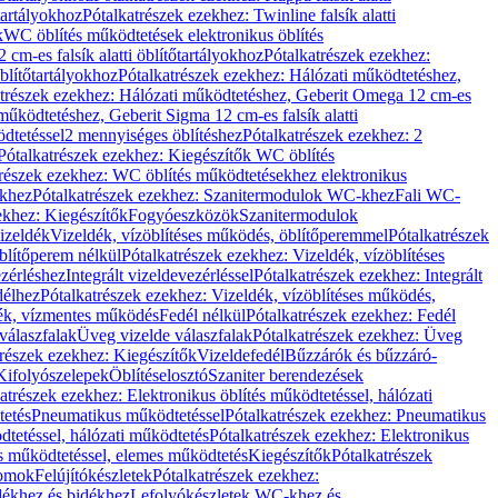
őtartályokhoz
Pótalkatrészek ezekhez: Twinline falsík alatti
k
WC öblítés működtetések elektronikus öblítés
cm-es falsík alatti öblítőtartályokhoz
Pótalkatrészek ezekhez:
blítőtartályokhoz
Pótalkatrészek ezekhez: Hálózati működtetéshez,
atrészek ezekhez: Hálózati működtetéshez, Geberit Omega 12 cm-es
űködtetéshez, Geberit Sigma 12 cm-es falsík alatti
dtetéssel
2 mennyiséges öblítéshez
Pótalkatrészek ezekhez: 2
Pótalkatrészek ezekhez: Kiegészítők WC öblítés
trészek ezekhez: WC öblítés működtetésekhez elektronikus
khez
Pótalkatrészek ezekhez: Szanitermodulok WC-khez
Fali WC-
ekhez: Kiegészítők
Fogyóeszközök
Szanitermodulok
izeldék
Vizeldék, vízöblítéses működés, öblítőperemmel
Pótalkatrészek
blítőperem nélkül
Pótalkatrészek ezekhez: Vizeldék, vízöblítéses
ezérléshez
Integrált vizeldevezérléssel
Pótalkatrészek ezekhez: Integrált
délhez
Pótalkatrészek ezekhez: Vizeldék, vízöblítéses működés,
dék, vízmentes működés
Fedél nélkül
Pótalkatrészek ezekhez: Fedél
válaszfalak
Üveg vizelde válaszfalak
Pótalkatrészek ezekhez: Üveg
trészek ezekhez: Kiegészítők
Vizeldefedél
Bűzzárók és bűzzáró-
Kifolyószelepek
Öblítéselosztó
Szaniter berendezések
atrészek ezekhez: Elektronikus öblítés működtetéssel, hálózati
tetés
Pneumatikus működtetéssel
Pótalkatrészek ezekhez: Pneumatikus
dtetéssel, hálózati működtetés
Pótalkatrészek ezekhez: Elektronikus
és működtetéssel, elemes működtetés
Kiegészítők
Pótalkatrészek
domok
Felújítókészletek
Pótalkatrészek ezekhez:
dékhez és bidékhez
Lefolyókészletek WC-khez és