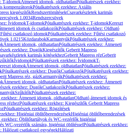
z: T-idomok
Átmeneti idomok, oldhatatlan
Pótalkatrészek ezekhez:
is kompenzátorok
Pótalkatrészek ezekhez: Axiális
ress kiegészítők
Rendszertömítések
Csavarkészletek karimás
zercsövek 1.0034
Rendszercsövek
khez: Ívidomok
T-idomok
Pótalkatrészek ezekhez: T-idomok
Kereszt
átmeneti idomok és csatlakozók
Pótalkatrészek ezekhez: Oldható
k
Fűtési csatlakozó idomok
Pótalkatrészek ezekhez: Fűtési csatlakozó
övek 1.0215
Közdarabok
Karmantyúk
Pótalkatrészek ezekhez:
ok
Átmeneti idomok, oldhatatlan
Pótalkatrészek ezekhez: Átmeneti
részek ezekhez: Dugók
Kiegészítők Geberit Mapress
savarkészletek karimás kötésekhez
Geberit Mapress réz
Geberit
Szűkítők
Ívidomok
Pótalkatrészek ezekhez: Ívidomok
T-
Kereszt idomok
Átmeneti idomok, oldhatatlan
Pótalkatrészek ezekhez:
k
Pótalkatrészek ezekhez: Dugók
Csatlakozók
Pótalkatrészek ezekhez:
erit Mapress réz, gáz
Karmantyúk
Pótalkatrészek ezekhez:
ok
Átmeneti idomok, oldhatatlan
Pótalkatrészek ezekhez: Átmeneti
részek ezekhez: Dugók
Csatlakozók
Pótalkatrészek ezekhez:
rmantyúk
Szűkítők
Pótalkatrészek ezekhez:
k ezekhez: Átmeneti idomok, oldhatatlan
Oldható átmeneti idomok és
ess rézhez
Pótalkatrészek ezekhez: Kiegészítők Geberit Mapress
oz
Pótalkatrészek ezekhez: Rögzítések
ezekhez: Higiéniai öblítőberendezések
Higiéniai öblítőberendezések
k ezekhez: Öblítőtartályok és WC-vezérlők higiéniai
 és WC-vezérlők számára, higiéniai öblítéssel
Pótalkatrészek ezekhez:
: Hálózati csatlakozó egységek
Hálózati