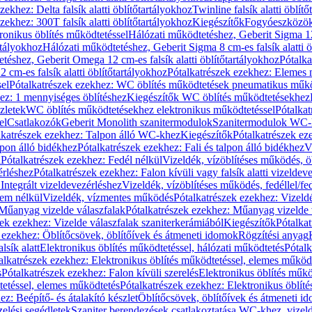
zekhez: Delta falsík alatti öblítőtartályokhoz
Twinline falsík alatti öblít
zekhez: 300T falsík alatti öblítőtartályokhoz
Kiegészítők
Fogyóeszközö
ronikus öblítés működtetéssel
Hálózati működtetéshez, Geberit Sigma 12 
rtályokhoz
Hálózati működtetéshez, Geberit Sigma 8 cm-es falsík alatti ö
téshez, Geberit Omega 12 cm-es falsík alatti öblítőtartályokhoz
Pótalk
cm-es falsík alatti öblítőtartályokhoz
Pótalkatrészek ezekhez: Elemes m
el
Pótalkatrészek ezekhez: WC öblítés működtetések pneumatikus műkö
ez: 1 mennyiséges öblítéshez
Kiegészítők WC öblítés működtetésekhez
zletek
WC öblítés működtetésekhez elektronikus működtetéssel
Pótalka
el
Csatlakozók
Geberit Monolith szanitermodulok
Szanitermodulok WC-
lkatrészek ezekhez: Talpon álló WC-khez
Kiegészítők
Pótalkatrészek ez
alpon álló bidékhez
Pótalkatrészek ezekhez: Fali és talpon álló bidékhez
V
l
Pótalkatrészek ezekhez: Fedél nélkül
Vizeldék, vízöblítéses működés, ö
érléshez
Pótalkatrészek ezekhez: Falon kívüli vagy falsík alatti vizeldev
Integrált vizeldevezérléshez
Vizeldék, vízöblítéses működés, fedéllel/fe
rem nélkül
Vizeldék, vízmentes működés
Pótalkatrészek ezekhez: Vizel
Műanyag vizelde válaszfalak
Pótalkatrészek ezekhez: Műanyag vizelde 
zek ezekhez: Vizelde válaszfalak szaniterkerámiából
Kiegészítők
Pótalka
 ezekhez: Öblítőcsövek, öblítőívek és átmeneti idomok
Rögzítési anyag
lsík alatt
Elektronikus öblítés működtetéssel, hálózati működtetés
Pótalk
alkatrészek ezekhez: Elektronikus öblítés működtetéssel, elemes működ
s
Pótalkatrészek ezekhez: Falon kívüli szerelés
Elektronikus öblítés műkö
tetéssel, elemes működtetés
Pótalkatrészek ezekhez: Elektronikus öblít
z: Beépítő- és átalakító készlet
Öblítőcsövek, öblítőívek és átmeneti i
elési segédletek
Szaniter berendezések csatlakoztatása WC-khez, vizel