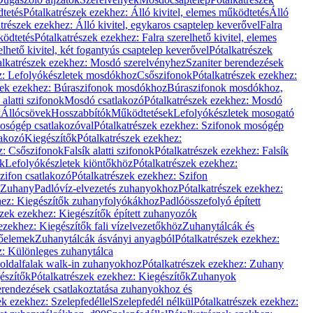
dtetés
Pótalkatrészek ezekhez: Álló kivitel, elemes működtetés
Álló
trészek ezekhez: Álló kivitel, egykaros csaptelep keverővel
Falra
ködtetés
Pótalkatrészek ezekhez: Falra szerelhető kivitel, elemes
elhető kivitel, két fogantyús csaptelep keverővel
Pótalkatrészek
alkatrészek ezekhez: Mosdó szerelvényhez
Szaniter berendezések
z: Lefolyókészletek mosdókhoz
Csőszifonok
Pótalkatrészek ezekhez:
zek ezekhez: Búraszifonok mosdókhoz
Búraszifonok mosdókhoz,
alatti szifonok
Mosdó csatlakozó
Pótalkatrészek ezekhez: Mosdó
k
Állócsövek
Hosszabbítók
Működtetések
Lefolyókészletek mosogató
osógép csatlakozóval
Pótalkatrészek ezekhez: Szifonok mosógép
lakozó
Kiegészítők
Pótalkatrészek ezekhez:
z: Csőszifonok
Falsík alatti szifonok
Pótalkatrészek ezekhez: Falsík
ők
Lefolyókészletek kiöntőkhöz
Pótalkatrészek ezekhez:
zifon csatlakozó
Pótalkatrészek ezekhez: Szifon
Zuhany
Padlóvíz-elvezetés zuhanyokhoz
Pótalkatrészek ezekhez:
hez: Kiegészítők zuhanyfolyókákhoz
Padlóösszefolyó épített
szek ezekhez: Kiegészítők épített zuhanyozók
ezekhez: Kiegészítők fali vízelvezetőkhöz
Zuhanytálcák és
lőelemek
Zuhanytálcák ásványi anyagból
Pótalkatrészek ezekhez:
z: Különleges zuhanytálca
oldalfalak walk-in zuhanyokhoz
Pótalkatrészek ezekhez: Zuhany
észítők
Pótalkatrészek ezekhez: Kiegészítők
Zuhanyok
erendezések csatlakoztatása zuhanyokhoz és
ek ezekhez: Szelepfedéllel
Szelepfedél nélkül
Pótalkatrészek ezekhez: