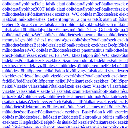
öblítőtartályokhoz
Delta falsík alatti öblítőtartályokhoz
Pótalkatrészek e
öblítőtartályokhoz
300T falsík alatti öblítőtartályokhoz
Pótalkatrészek e
működtetéssel
Pótalkatrészek ezekhez: WC öblítés működtetések elekt
Hálózati működtetéshez, Geberit Sigma 12 cm-es falsík alatti öblítőta
Geberit Sigma 8 cm-es falsík alatti öblítőtartályokhoz
Hálózati működte
falsík alatti öblítőtartályokhoz
Elemes működtetéshez, Geberit Sigma 12 
öblítőtartályokhoz
WC öblítés működtetések pneumatikus működtetéss
mennyiséges öblítéshez
1 mennyiséges öblítéshez
Pótalkatrészek ezekh
működtetésekhez
Beépítőkészletek
Pótalkatrészek ezekhez: Beépítőkés
működtetéssel
WC öblítés működtetésekhez pneumatikus működtetéss
khez
Pótalkatrészek ezekhez: Fali WC-khez
Talpon álló WC-khez
Póta
bidékhez
Pótalkatrészek ezekhez: Szanitermodulok bidékhez
Fali és t
ezekhez: Vizeldék, vízöblítéses működés, öblítőperemmel
Fedél nélkü
működés, öblítőperem nélkül
Falon kívüli vagy falsík alatti vizeldevez
vizeldevezérléssel
Integrált vizeldevezérléshez
Pótalkatrészek ezekhez: 
fedéllel/fedélhez
Öblítőperem nélkül
Pótalkatrészek ezekhez: Öblítőpe
nélkül
Vizelde válaszfalak
Pótalkatrészek ezekhez: Vizelde válaszfalak
vizelde válaszfalak
Vizelde válaszfalak szaniterkerámiából
Pótalkatrés
tartozékok
Öblítőcsövek, öblítőívek és átmeneti idomok
Pótalkatrészek
csatlakoztatása
Vizeldevezérlések
Falsík alatt
Pótalkatrészek ezekhez: Fa
működtetés
Elektronikus öblítés működtetéssel, elemes működtetés
Pót
működtetéssel
Basic
Pótalkatrészek ezekhez: Basic
Falon kívüli szerelé
öblítés működtetéssel, hálózati működtetés
Elektronikus öblítés működ
ezekhez: Kiegészítők
Beépítő- és átalakító készlet
Pótalkatrészek ezekhe
Felújítókészletek
Takarólapok
Integrált vezérlések
Egyéb tartozékok
Kez