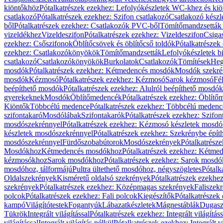
kiöntőkhöz
Pótalkatrészek ezekhez: Lefolyókészletek WC-khez és ki
csatlakozó
Pótalkatrészek ezekhez: Szifon csatlakozó
Csatlakozó készl
ből
Pótalkatrészek ezekhez: Csatlakozók PVC-ből
Tömítőmandzsetták
vizeldékhez
Vizeldeszifon
Pótalkatrészek ezekhez: Vizeldeszifon
Csiga
ezekhez: Csőszifonok
Öblítőcsövek és öblítőcső toldók
Pótalkatrészek
ezekhez: Csatlakozókönyökök
Tömítőmandzsetták
Lefolyókészletek b
csatlakozó
Csatlakozókönyökök
Burkolatok
Csatlakozók
Tömítések
Heg
mosdók
Pótalkatrészek ezekhez: Kétmedencés mosdók
Mosdók szekré
mosdók
Kézmosó
Pótalkatrészek ezekhez: Kézmosó
Sarok kézmosó
Fé
beépíthető mosdók
Pótalkatrészek ezekhez: Alulról beépíthető mosdók
gyerekeknek
Mosdók
Öblítőmedencék
Pótalkatrészek ezekhez: Öblít
Kiöntők
Többcélú medence
Pótalkatrészek ezekhez: Többcélú medenc
szifontakaró
Mosdólábak
Szifontakarók
Pótalkatrészek ezekhez: Szifon
mosdószekrénnyel
Pótalkatrészek ezekhez: Kézmosó készletek mosdó
készletek mosdószekrénnyel
Pótalkatrészek ezekhez: Szekrénybe épí
mosdószekrénnyel
Fürdőszobabútorok
Mosdószekrények
Pótalkatrész
Mosdókhoz
Kétmedencés mosdókhoz
Pótalkatrészek ezekhez: Kétm
kézmosókhoz
Sarok mosdókhoz
Pótalkatrészek ezekhez: Sarok mosd
mosdóhoz, tálformájú
Pultra ültethető mosdóhoz, négyszögletes
Pótalk
Oldalszekrények
Kisméretű oldalsó szekrények
Pótalkatrészek ezekhe
szekrények
Pótalkatrészek ezekhez: Középmagas szekrények
Faliszek
polcok
Pótalkatrészek ezekhez: Fali polcok
Kiegészítők
Pótalkatrészek
kampó
Világítótestek
Fogantyúk
Lábazatkészletek
Mágnestáblák
Dugasz
Tükrök
Integrált világítással
Pótalkatrészek ezekhez: Integrált világításs
világítással
Integrált világítás nélkül
Pótalkatrészek ezekhez: Integrált vi