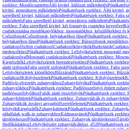
ezekhez: Mosdócsaptelep
Álló kivitel, hálózati működtetés
Pótalkatrés
kivitel, generátoros működtetés
Pótalkatrészek ezekhez: Álló kivitel, 
szerelhető kivitel, hálózati működtetés
Pótalkatrészek ezekhez: Falra sz
működtetés
Falra szerelhető kivitel, generátoros működtetés
Pótalkatré
ezekhez: Falra szerelhető kivitel, két fogantyús csaptelep keverővel
Ki
csatlakoztatása mosdókagylókhoz, mosogatókhoz, készülékekhez és
Csőszifonok
Csőszifonok, helytakarékos típus
Pótalkatrészek ezekhez:
helytakarékos típus
Pótalkatrészek ezekhez: Búraszifonok mosdókhoz, 
csatlakozó
Szifon csatlakozó
Csatlakozókönyökök
Burkolatok
Csatlako
medencékhez
Pótalkatrészek ezekhez: Lefolyókészletek mosogató m
csatlakozóval
Mosogató csatlakozások
Pótalkatrészek ezekhez: Mosoga
Kiegészítők
Lefolyókészletek berendezésekhez
Pótalkatrészek ezekhe
alatti szifonok
Falra szerelt szifonok
Pótalkatrészek ezekhez: Falra szer
Lefolyókészletek kiöntőkhöz
Bűzzárak
Pótalkatrészek ezekhez: Bűzzá
csatlakozó
Kifolyószelepek
Pótalkatrészek ezekhez: Kifolyószelepek
Ki
Padlóvíz-elvezetés zuhanyokhoz
Zuhanyfolyóka
Pótalkatrészek ezekh
zuhanyzókhoz
Pótalkatrészek ezekhez: Padlóösszefolyó épített zuha
padlóösszefolyóihoz
Falsík alatti összefolyók
Pótalkatrészek ezekhez: F
zuhanyfelületek
Pótalkatrészek ezekhez: Zuhanytálcák és zuhanyfelül
Zuhanytálcák ásványi anyagból
Szerelőelemek
Pótalkatrészek ezekhez
lefolyók
Kiegészítők
Zuhanykabinok
Pótalkatrészek ezekhez: Zuhanyk
oldalfalak walk-in zuhanyokhoz
Kádparavánok
Pótalkatrészek ezekh
tárolórekeszei
Pótalkatrészek ezekhez: Zuhanyok tárolórekeszei
Tároló
fürdőkádakhoz
Lefolyókészlet zuhanytálcákhoz, d52
Pótalkatrészek e