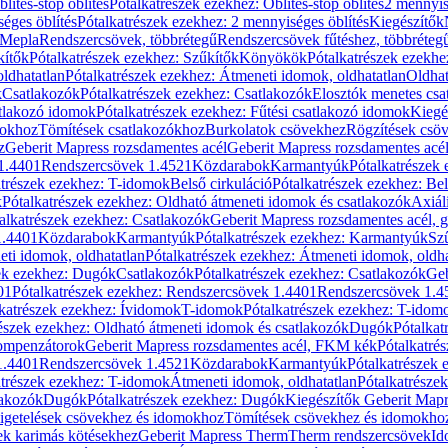
blítés-stop öblítés
Pótalkatrészek ezekhez: Öblítés-stop öblítés
2 mennyis
éges öblítés
Pótalkatrészek ezekhez: 2 mennyiséges öblítés
Kiegészítők
 Mepla
Rendszercsövek, többrétegű
Rendszercsövek fűtéshez, többréteg
kítők
Pótalkatrészek ezekhez: Szűkítők
Könyökök
Pótalkatrészek ezekh
ldhatatlan
Pótalkatrészek ezekhez: Átmeneti idomok, oldhatatlan
Oldhat
k
Csatlakozók
Pótalkatrészek ezekhez: Csatlakozók
Elosztók menetes csa
atlakozó idomok
Pótalkatrészek ezekhez: Fűtési csatlakozó idomok
Kiegé
mokhoz
Tömítések csatlakozókhoz
Burkolatok csövekhez
Rögzítések csö
z
Geberit Mapress rozsdamentes acél
Geberit Mapress rozsdamentes acé
 1.4401
Rendszercsövek 1.4521
Közdarabok
Karmantyúk
Pótalkatrészek
atrészek ezekhez: T-idomok
Belső cirkuláció
Pótalkatrészek ezekhez: Bel
k
Pótalkatrészek ezekhez: Oldható átmeneti idomok és csatlakozók
Axiál
alkatrészek ezekhez: Csatlakozók
Geberit Mapress rozsdamentes acél, 
1.4401
Közdarabok
Karmantyúk
Pótalkatrészek ezekhez: Karmantyúk
Sz
ti idomok, oldhatatlan
Pótalkatrészek ezekhez: Átmeneti idomok, oldha
ek ezekhez: Dugók
Csatlakozók
Pótalkatrészek ezekhez: Csatlakozók
Geb
01
Pótalkatrészek ezekhez: Rendszercsövek 1.4401
Rendszercsövek 1.4
katrészek ezekhez: Ívidomok
T-idomok
Pótalkatrészek ezekhez: T-idom
észek ezekhez: Oldható átmeneti idomok és csatlakozók
Dugók
Pótalkat
kompenzátorok
Geberit Mapress rozsdamentes acél, FKM kék
Pótalkatré
1.4401
Rendszercsövek 1.4521
Közdarabok
Karmantyúk
Pótalkatrészek
atrészek ezekhez: T-idomok
Átmeneti idomok, oldhatatlan
Pótalkatrésze
lakozók
Dugók
Pótalkatrészek ezekhez: Dugók
Kiegészítők Geberit Mapr
igetelések csövekhez és idomokhoz
Tömítések csövekhez és idomokho
ek karimás kötésekhez
Geberit Mapress Therm
Therm rendszercsövek
Id