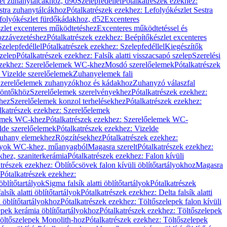
let zuhanytálcákhoz, d90
Szelepfedéllel
Pótalkatrészek ezekhez:
stra zuhanytálcákhoz
Pótalkatrészek ezekhez: Lefolyókészlet Sestra
efolyókészlet fürdőkádakhoz, d52
Excenteres
szlet excenteres működtetéshez
Excenteres működtetéssel és
ozzávezetéshez
Pótalkatrészek ezekhez: Beépítőkészlet excenteres
Szelepfedéllel
Pótalkatrészek ezekhez: Szelepfedéllel
Kiegészítők
szelep
Pótalkatrészek ezekhez: Falsík alatti visszacsapó szelep
Szerelési
ezekhez: Szerelőelemek WC-khez
Mosdó szerelőelemek
Pótalkatrészek
 Vizelde szerelőelemek
Zuhanyelemek fali
 Szerelőelemek zuhanyzókhoz és kádakhoz
Zuhanyzó válaszfal
iöntőkhöz
Szerelőelemek szerelvényekhez
Pótalkatrészek ezekhez:
hez
Szerelőelemek konzol terhelésekhez
Pótalkatrészek ezekhez:
lkatrészek ezekhez: Szerelőelemek
lemek WC-khez
Pótalkatrészek ezekhez: Szerelőelemek WC-
lde szerelőelemek
Pótalkatrészek ezekhez: Vizelde
uhany elemekhez
Rögzítésekhez
Pótalkatrészek ezekhez:
rtályok WC-khez, műanyagból
Magasra szerelt
Pótalkatrészek ezekhez:
khez, szaniterkerámia
Pótalkatrészek ezekhez: Falon kívüli
trészek ezekhez: Öblítőcsövek falon kívüli öblítőtartályokhoz
Magasra
Pótalkatrészek ezekhez:
 öblítőtartályok
Sigma falsík alatti öblítőtartályok
Pótalkatrészek
alsík alatti öblítőtartályok
Pótalkatrészek ezekhez: Delta falsík alatti
 öblítőtartályokhoz
Pótalkatrészek ezekhez: Töltőszelepek falon kívüli
epek kerámia öblítőtartályokhoz
Pótalkatrészek ezekhez: Töltőszelepek
öltőszelepek Monolith-hoz
Pótalkatrészek ezekhez: Töltőszelepek