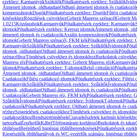
ezekhez: Karmantyúk
Szűkítők
Pótalkatrészek ezekhez: Szűkítők
Ívid
Átmeneti idomok, oldhatatlan
Oldható átmeneti idomok és csatlakozó
kompenzátorok
Dugók
Pótalkatrészek ezekhez: Dugók
Fűtési csatlako
kötésekhez
Rögzítések csövekhez
Geberit Mapress szénacél
Geberit Ma
1.0215
Közdarabok
Karmantyúk
Pótalkatrészek ezekhez: Karmantyúk
idomok
Pótalkatrészek ezekhez: Kereszt idomok
Átmeneti idomok, old
átmeneti idomok és csatlakozók
Axiális kompenzátorok
Pótalkatrésze
idomok
Geberit Mapress szénacél, FKM kék
Pótalkatrészek ezekhez:
Karmantyúk
Szűkítők
Pótalkatrészek ezekhez: Szűkítők
Ívidomok
Pótal
idomok, oldhatatlan
Oldható átmeneti idomok és csatlakozók
Pótalkatr
szénacélhoz
Tömítések csövekhez és idomokhoz
Burkolatok csövekhe
Mapress réz
Pótalkatrészek ezekhez: Geberit Mapress réz
Karmantyúk
idomok
Pótalkatrészek ezekhez: T-idomok
Belső cirkuláció
Pótalkatrés
Átmeneti idomok, oldhatatlan
Oldható átmeneti idomok és csatlakozó
Csatlakozók
Fűtési csatlakozó idomok
Pótalkatrészek ezekhez: Fűtési
Karmantyúk
Szűkítők
Pótalkatrészek ezekhez: Szűkítők
Ívidomok
Pótal
idomok, oldhatatlan
Oldható átmeneti idomok és csatlakozók
Pótalkatr
Csatlakozók
Geberit Mapress réz, FKM kék
Pótalkatrészek ezekhez: 
Szűkítők
Ívidomok
Pótalkatrészek ezekhez: Ívidomok
T-idomok
Pótalk
csatlakozók
Pótalkatrészek ezekhez: Oldható átmeneti idomok és csat
rézhez
Szigetelések csatlakozókhoz
Tömítések csövekhez és idomokh
csatlakozókhoz
Rendszertömítések
Csavarkészletek karimás kötésekhe
tartozékai
Érzékelők
Kábel
Térfogatáram korlátozó
Burkolatok és takar
öblítéssel
Beépíthető higiéniai öblítőberendezések
Pótalkatrészek ezekh
Kiegészítők öblítőtartályok és WC-vezérlők számára, higiéniai öblítés