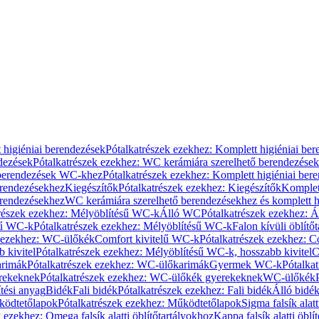
 higiéniai berendezések
Pótalkatrészek ezekhez: Komplett higiéniai be
dezések
Pótalkatrészek ezekhez: WC kerámiára szerelhető berendezések
 berendezések WC-khez
Pótalkatrészek ezekhez: Komplett higiéniai be
erendezésekhez
Kiegészítők
Pótalkatrészek ezekhez: Kiegészítők
Komplet
erendezésekhez
WC kerámiára szerelhető berendezésekhez és komplett h
részek ezekhez: Mélyöblítésű WC-k
Álló WC
Pótalkatrészek ezekhez: 
sű WC-k
Pótalkatrészek ezekhez: Mélyöblítésű WC-k
Falon kívüli öblítő
k ezekhez: WC-ülőkék
Comfort kivitelű WC-k
Pótalkatrészek ezekhez: C
 kivitel
Pótalkatrészek ezekhez: Mélyöblítésű WC-k, hosszabb kivitel
C
rimák
Pótalkatrészek ezekhez: WC-ülőkarimák
Gyermek WC-k
Pótalka
rekeknek
Pótalkatrészek ezekhez: WC-ülőkék gyerekeknek
WC-ülőkék
tési anyag
Bidék
Fali bidék
Pótalkatrészek ezekhez: Fali bidék
Álló bidé
ödtetőlapok
Pótalkatrészek ezekhez: Működtetőlapok
Sigma falsík alatt
 ezekhez: Omega falsík alatti öblítőtartályokhoz
Kappa falsík alatti öblí