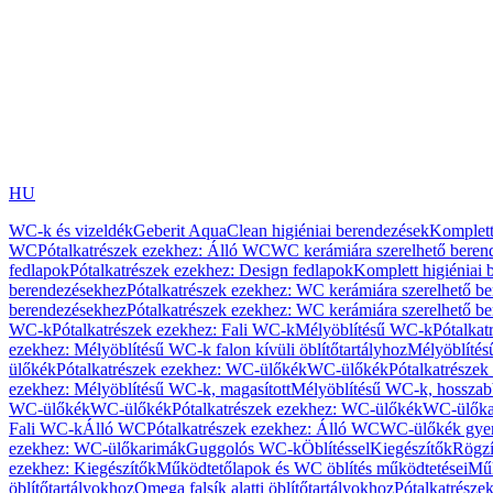
HU
WC-k és vizeldék
Geberit AquaClean higiéniai berendezések
Komplett
WC
Pótalkatrészek ezekhez: Álló WC
WC kerámiára szerelhető beren
fedlapok
Pótalkatrészek ezekhez: Design fedlapok
Komplett higiéniai
berendezésekhez
Pótalkatrészek ezekhez: WC kerámiára szerelhető b
berendezésekhez
Pótalkatrészek ezekhez: WC kerámiára szerelhető b
WC-k
Pótalkatrészek ezekhez: Fali WC-k
Mélyöblítésű WC-k
Pótalkat
ezekhez: Mélyöblítésű WC-k falon kívüli öblítőtartályhoz
Mélyöblíté
ülőkék
Pótalkatrészek ezekhez: WC-ülőkék
WC-ülőkék
Pótalkatrésze
ezekhez: Mélyöblítésű WC-k, magasított
Mélyöblítésű WC-k, hosszabb
WC-ülőkék
WC-ülőkék
Pótalkatrészek ezekhez: WC-ülőkék
WC-ülőka
Fali WC-k
Álló WC
Pótalkatrészek ezekhez: Álló WC
WC-ülőkék gye
ezekhez: WC-ülőkarimák
Guggolós WC-k
Öblítéssel
Kiegészítők
Rögzí
ezekhez: Kiegészítők
Működtetőlapok és WC öblítés működtetései
Műk
öblítőtartályokhoz
Omega falsík alatti öblítőtartályokhoz
Pótalkatrészek