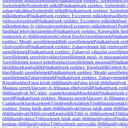
Szelepfedél nélkül
Szelepfedél
Pótalkatrészek ezekhez: Szelepfedél
Lef
Szelepfedéllel
Szelepfedél nélkül
Pótalkatrészek ezekhez: Szelepfedél 
zuhanytálcákhoz
Szelepfedél nélkül
Pótalkatrészek ezekhez: Szelepfed
működtetéssel
Pótalkatrészek ezekhez: Excenteres működtetéssel
Beépí
vízhozzávezetéssel
Pótalkatrészek ezekhez: Excenteres működtetéssel 
működtetéshez és vízhozzávezetéshez
Excenteres működtetéssel Push
fürdőkád lefolyókészleteihez
Pótalkatrészek ezekhez: Kiegészítők fürd
rendszerek és öblítőrendszerek
Geberit Duofix
Szerelőelemek
Pótalkat
ezekhez: Mosdó szerelőelemek
Bidé szerelőelemek
Pótalkatrészek eze
vízelvezetővel
Pótalkatrészek ezekhez: Zuhanyelemek fali vízelvezető
szerelőelemek
Pótalkatrészek ezekhez: Zuhanyzó válaszfal szerelőele
Szerelőelemek szerelvényekhez
Szerelőelemek mosó- és mosogatógé
Szerelőelemek konzol terhelésekhez
Szerelőelemek mosogató
Pótalkat
tárolókhoz
Kiegészítők
Pótalkatrészek ezekhez: Kiegészítők
Geberit K
khez
Mosdó szerelőelemek
Pótalkatrészek ezekhez: Mosdó szerelőele
szerelőelemek
Zuhanyelemek
Pótalkatrészek ezekhez: Zuhanyelemek
K
Rögzítésekhez
Falon kívüli öblítőtartályok
Falon kívüli öblítőtartály
Magasra szerelt
Alacsony és félmagas elhelyezésű
Pótalkatrészek ezek
öblítőtartályok WC-khez, szaniterkerámia
Monoblokk
Pótalkatrészek 
szerelt
Pótalkatrészek ezekhez: Magasra szerelt
Alacsony és félmagas e
Csatlakozók
Sarokszelepek
Tömítések
Rögzítések
Tömítőmandzsetták
S
ezekhez: Sigma falsík alatti öblítőtartályok
Omega falsík alatti öblítőta
öblítőtartályok
Öblítőcsövek
Kiegészítők
Töltő és öblítőszelepek
Töltős
öblítőtartályokhoz
Töltőszelepek falsík alatti öblítőtartályokhoz
Pótalka
kerámia öblítőtartályokhoz
Töltőszelepek univerzális öblítőtartályokho