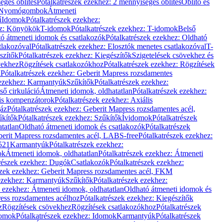
éges öblítés
Pótalkatrészek ezekhez: 2 mennyiséges öblítés
Öblítő és
Nyomógombok
Átmeneti
ű
Idomok
Pótalkatrészek ezekhez:
ez: Könyökök
T-idomok
Pótalkatrészek ezekhez: T-idomok
Belső
ó átmeneti idomok és csatlakozók
Pótalkatrészek ezekhez: Oldható
tlakozóval
Pótalkatrészek ezekhez: Elosztók menetes csatlakozóval
T-
szítők
Pótalkatrészek ezekhez: Kiegészítők
Szigetelések csövekhez és
vekhez
Rögzítések csatlakozókhoz
Pótalkatrészek ezekhez: Rögzítések
l
Pótalkatrészek ezekhez: Geberit Mapress rozsdamentes
 ezekhez: Karmantyúk
Szűkítők
Pótalkatrészek ezekhez:
ső cirkuláció
Átmeneti idomok, oldhatatlan
Pótalkatrészek ezekhez:
is kompenzátorok
Pótalkatrészek ezekhez: Axiális
gáz
Pótalkatrészek ezekhez: Geberit Mapress rozsdamentes acél,
űkítők
Pótalkatrészek ezekhez: Szűkítők
Ívidomok
Pótalkatrészek
tatlan
Oldható átmeneti idomok és csatlakozók
Pótalkatrészek
erit Mapress rozsdamentes acél, LABS-free
Pótalkatrészek ezekhez:
521
Karmantyúk
Pótalkatrészek ezekhez:
ok
Átmeneti idomok, oldhatatlan
Pótalkatrészek ezekhez: Átmeneti
részek ezekhez: Dugók
Csatlakozók
Pótalkatrészek ezekhez:
szek ezekhez: Geberit Mapress rozsdamentes acél, FKM
 ezekhez: Karmantyúk
Szűkítők
Pótalkatrészek ezekhez:
k ezekhez: Átmeneti idomok, oldhatatlan
Oldható átmeneti idomok és
ess rozsdamentes acélhoz
Pótalkatrészek ezekhez: Kiegészítők
z
Rögzítések csövekhez
Rögzítések csatlakozókhoz
Pótalkatrészek
omok
Pótalkatrészek ezekhez: Idomok
Karmantyúk
Pótalkatrészek