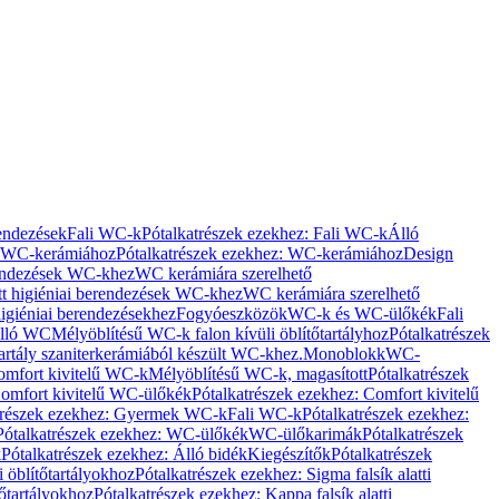
rendezések
Fali WC-k
Pótalkatrészek ezekhez: Fali WC-k
Álló
WC-kerámiához
Pótalkatrészek ezekhez: WC-kerámiához
Design
rendezések WC-khez
WC kerámiára szerelhető
t higiéniai berendezések WC-khez
WC kerámiára szerelhető
igiéniai berendezésekhez
Fogyóeszközök
WC-k és WC-ülőkék
Fali
Álló WC
Mélyöblítésű WC-k falon kívüli öblítőtartályhoz
Pótalkatrészek
tartály szaniterkerámiából készült WC-khez.
Monoblokk
WC-
omfort kivitelű WC-k
Mélyöblítésű WC-k, magasított
Pótalkatrészek
omfort kivitelű WC-ülőkék
Pótalkatrészek ezekhez: Comfort kivitelű
trészek ezekhez: Gyermek WC-k
Fali WC-k
Pótalkatrészek ezekhez:
Pótalkatrészek ezekhez: WC-ülőkék
WC-ülőkarimák
Pótalkatrészek
k
Pótalkatrészek ezekhez: Álló bidék
Kiegészítők
Pótalkatrészek
i öblítőtartályokhoz
Pótalkatrészek ezekhez: Sigma falsík alatti
tőtartályokhoz
Pótalkatrészek ezekhez: Kappa falsík alatti