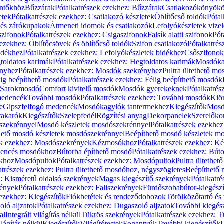
öntőkhöz
Bűzzárak
Pótalkatrészek ezekhez: Bűzzárak
Csatlakozókönyök
etek
Pótalkatrészek ezekhez: Csatlakozó készletek
Öblítőcső toldók
Pótal
 és zárókupakok
Átmeneti idomok és csatlakozók
Lefolyókészletek vize
szifonok
Pótalkatrészek ezekhez: Csigaszifonok
Falsík alatti szifonok
Pót
 ezekhez: Öblítőcsövek és öblítőcső toldók
Szifon csatlakozó
Pótalkatrés
idékhez
Pótalkatrészek ezekhez: Lefolyókészletek bidékhez
Csőszifonok
toldatos karimák
Pótalkatrészek ezekhez: Hegtoldatos karimák
Mosdóka
nyhez
Pótalkatrészek ezekhez: Mosdók szekrényhez
Pultra ültethető m
lig beépíthető mosdók
Pótalkatrészek ezekhez: Félig beépíthető mosdók
Sarokmosdó
Comfort kivitelű mosdók
Mosdók gyerekeknek
Pótalkatré
őmedencék
További mosdók
Pótalkatrészek ezekhez: További mosdók
Kiö
e
Gipszfelfogó medencék
Mosdókagylók tantermekhez
Kiegészítők
Mosdó
takarók
Kiegészítők
Szelepfedél
Rögzítési anyag
Dekorpanelek
Szerelőko
szekrénnyel
Mosdó készletek mosdószekrénnyel
Pótalkatrészek ezekhe
thető mosdó készletek mosdószekrénnyel
Beépíthető mosdó készletek m
ek ezekhez: Mosdószekrények
Kézmosókhoz
Pótalkatrészek ezekhez: 
edencés mosdókhoz
Bútorba építhető mosdó
Pótalkatrészek ezekhez: Bút
ókhoz
Mosdópultok
Pótalkatrészek ezekhez: Mosdópultok
Pultra ültethet
atrészek ezekhez: Pultra ültethető mosdóhoz, négyszögletes
Beépíthető
z: Kisméretű oldalsó szekrények
Magas kiegészítő szekrények
Pótalkatr
rények
Pótalkatrészek ezekhez: Faliszekrények
Fürdőszobabútor-kiegész
 ezekhez: Kiegészítők
Fiókbetétek és rendeződobozok
Törölközőtartó és 
oló aljzatok
Pótalkatrészek ezekhez: Dugaszoló aljzatok
További kiegés
al
Integrált világítás nélkül
Tükrös szekrények
Pótalkatrészek ezekhez: 
lágítás nélkül
Kiegészítők
Világítótestek
Fogantyúk
További kiegészítők
D