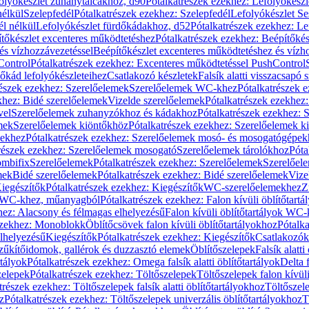
olyókészlet zuhanytálcákhoz, d90
Pótalkatrészek ezekhez: Lefolyókész
nélkül
Szelepfedél
Pótalkatrészek ezekhez: Szelepfedél
Lefolyókészlet Se
él nélkül
Lefolyókészlet fürdőkádakhoz, d52
Pótalkatrészek ezekhez: L
tőkészlet excenteres működtetéshez
Pótalkatrészek ezekhez: Beépítőké
és vízhozzávezetéssel
Beépítőkészlet excenteres működtetéshez és vízh
Control
Pótalkatrészek ezekhez: Excenteres működtetéssel PushControl
őkád lefolyókészleteihez
Csatlakozó készletek
Falsík alatti visszacsapó 
részek ezekhez: Szerelőelemek
Szerelőelemek WC-khez
Pótalkatrészek 
khez: Bidé szerelőelemek
Vizelde szerelőelemek
Pótalkatrészek ezekhez:
vel
Szerelőelemek zuhanyzókhoz és kádakhoz
Pótalkatrészek ezekhez:
mek
Szerelőelemek kiöntőkhöz
Pótalkatrészek ezekhez: Szerelőelemek k
pekhez
Pótalkatrészek ezekhez: Szerelőelemek mosó- és mosogatógépek
részek ezekhez: Szerelőelemek mosogató
Szerelőelemek tárolókhoz
Póta
ombifix
Szerelőelemek
Pótalkatrészek ezekhez: Szerelőelemek
Szerelőe
mek
Bidé szerelőelemek
Pótalkatrészek ezekhez: Bidé szerelőelemek
Vize
iegészítők
Pótalkatrészek ezekhez: Kiegészítők
WC-szerelőelemekhez
Z
ok WC-khez, műanyagból
Pótalkatrészek ezekhez: Falon kívüli öblítőta
hez: Alacsony és félmagas elhelyezésű
Falon kívüli öblítőtartályok WC-
ezekhez: Monoblokk
Öblítőcsövek falon kívüli öblítőtartályokhoz
Pótalka
lhelyezésű
Kiegészítők
Pótalkatrészek ezekhez: Kiegészítők
Csatlakozók
zűkítőidomok, gallérok és duzzasztó elemek
Öblítőszelepek
Falsík alatti
rtályok
Pótalkatrészek ezekhez: Omega falsík alatti öblítőtartályok
Delta f
zelepek
Pótalkatrészek ezekhez: Töltőszelepek
Töltőszelepek falon kívüli
trészek ezekhez: Töltőszelepek falsík alatti öblítőtartályokhoz
Töltőszel
z
Pótalkatrészek ezekhez: Töltőszelepek univerzális öblítőtartályokhoz
T