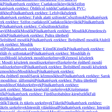
ök
Pótalkatrészek ezekhez: Csatlakozókönyökök
Szifon
katrészek ezekhez: Öblítőcső toldók
Csatlakozók PVC-
ldékhez
Pótalkatrészek ezekhez: Lefolyókészletek
alkatrészek ezekhez: Falsík alatti szifonok
Csőszifonok
Pótalkatrészek
zek ezekhez: Szifon csatlakozó
Csatlakozókönyökök
Pótalkatrészek
Pótalkatrészek ezekhez: Csőszifonok
Szifon
gyló
Mosdók
Mosdók
Pótalkatrészek ezekhez: Mosdók
Kétmedencés
osdók
Pótalkatrészek ezekhez: Pultra ültethető
Beépíthető mosdók
Pótalkatrészek ezekhez: Beépíthető mosdók
Alulról
szek ezekhez: Mosdók
ntő
Pótalkatrészek ezekhez: Kiöntő
Kiöntők
Pótalkatrészek ezekhez:
láb és szifontakaró
Pótalkatrészek ezekhez: Mosdóláb és
nzol
Mosdó készletek mosdószekrénnyel
Kézmosó készletek
z: Mosdó készletek mosdószekrénnyel
Szekrénybe építhető mosdó
osdószekrénnyel
Pótalkatrészek ezekhez: Beépíthető mosdó készletek
Kézmosókhoz
Mosdókhoz
Pótalkatrészek ezekhez:
orba építhető mosdó
Sarok kézmosókhoz
Pótalkatrészek ezekhez: Sarok
ő mosdóhoz, tálformájú
Pótalkatrészek ezekhez: Pultra ültethető
 mosdóhoz
Oldalszekrények
Pótalkatrészek ezekhez:
észek ezekhez: Magas kiegészítő szekrények
Középmagas
ítők
Pótalkatrészek ezekhez: Fürdőszobabútor-kiegészítők
Fali
törölközőtartó
zítők
Tükrök és tükrös szekrények
Tükrök
Pótalkatrészek ezekhez:
Tükrös szekrények
Integrált világítással
Pótalkatrészek ezekhez: Integrált
ugaszoló aljzatok
Szerelvények
Mosdócsaptelep
Pótalkatrészek