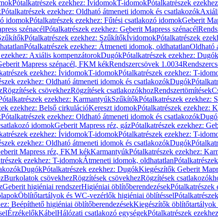
omok
Pótalkatrészek ezekhez: Ívidomok
T-idomok
Pótalkatrészek ezekhe
k
Pótalkatrészek ezekhez: Oldható átmeneti idomok és csatlakozók
Axiál
zó idomok
Pótalkatrészek ezekhez: Fűtési csatlakozó idomok
Geberit Map
press szénacél
Pótalkatrészek ezekhez: Geberit Mapress szénacél
Rends
Szűkítők
Pótalkatrészek ezekhez: Szűkítők
Ívidomok
Pótalkatrészek eze
hatatlan
Pótalkatrészek ezekhez: Átmeneti idomok, oldhatatlan
Oldható 
k ezekhez: Axiális kompenzátorok
Dugók
Pótalkatrészek ezekhez: Dugó
 Geberit Mapress szénacél, FKM kék
Rendszercsövek 1.0034
Rendszercs
katrészek ezekhez: Ívidomok
T-idomok
Pótalkatrészek ezekhez: T-idom
észek ezekhez: Oldható átmeneti idomok és csatlakozók
Dugók
Pótalkat
z
Rögzítések csövekhez
Rögzítések csatlakozókhoz
Rendszertömítések
C
Pótalkatrészek ezekhez: Karmantyúk
Szűkítők
Pótalkatrészek ezekhez: 
zek ezekhez: Belső cirkuláció
Kereszt idomok
Pótalkatrészek ezekhez: 
k
Pótalkatrészek ezekhez: Oldható átmeneti idomok és csatlakozók
Dugó
 csatlakozó idomok
Geberit Mapress réz, gáz
Pótalkatrészek ezekhez: Geb
katrészek ezekhez: Ívidomok
T-idomok
Pótalkatrészek ezekhez: T-idom
észek ezekhez: Oldható átmeneti idomok és csatlakozók
Dugók
Pótalkat
Geberit Mapress réz, FKM kék
Karmantyúk
Pótalkatrészek ezekhez: Ka
atrészek ezekhez: T-idomok
Átmeneti idomok, oldhatatlan
Pótalkatrésze
lakozók
Dugók
Pótalkatrészek ezekhez: Dugók
Kiegészítők Geberit Mapr
oz
Burkolatok csövekhez
Rögzítések csövekhez
Rögzítések csatlakozókh
z
Geberit higiéniai rendszer
Higiéniai öblítőberendezések
Pótalkatrészek 
ólapok
Öblítőtartályok és WC-vezérlők higiéniai öblítéssel
Pótalkatrésze
ez: Beépíthető higiéniai öblítőberendezések
Kiegészítők öblítőtartályok
sel
Érzékelők
Kábel
Hálózati csatlakozó egységek
Pótalkatrészek ezekhez