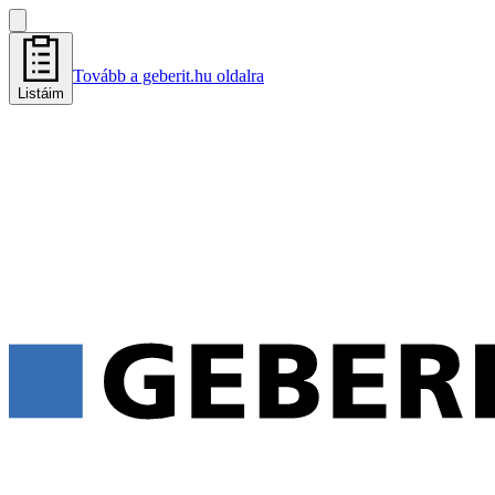
Tovább a geberit.hu oldalra
Listáim